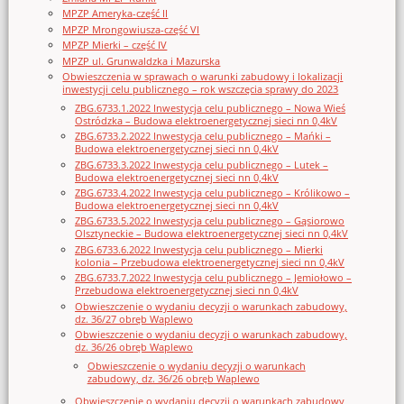
MPZP Ameryka-część II
MPZP Mrongowiusza-część VI
MPZP Mierki – część IV
MPZP ul. Grunwaldzka i Mazurska
Obwieszczenia w sprawach o warunki zabudowy i lokalizacji
inwestycji celu publicznego – rok wszczęcia sprawy do 2023
ZBG.6733.1.2022 Inwestycja celu publicznego – Nowa Wieś
Ostródzka – Budowa elektroenergetycznej sieci nn 0,4kV
ZBG.6733.2.2022 Inwestycja celu publicznego – Mańki –
Budowa elektroenergetycznej sieci nn 0,4kV
ZBG.6733.3.2022 Inwestycja celu publicznego – Lutek –
Budowa elektroenergetycznej sieci nn 0,4kV
ZBG.6733.4.2022 Inwestycja celu publicznego – Królikowo –
Budowa elektroenergetycznej sieci nn 0,4kV
ZBG.6733.5.2022 Inwestycja celu publicznego – Gąsiorowo
Olsztyneckie – Budowa elektroenergetycznej sieci nn 0,4kV
ZBG.6733.6.2022 Inwestycja celu publicznego – Mierki
kolonia – Przebudowa elektroenergetycznej sieci nn 0,4kV
ZBG.6733.7.2022 Inwestycja celu publicznego – Jemiołowo –
Przebudowa elektroenergetycznej sieci nn 0,4kV
Obwieszczenie o wydaniu decyzji o warunkach zabudowy,
dz. 36/27 obręb Waplewo
Obwieszczenie o wydaniu decyzji o warunkach zabudowy,
dz. 36/26 obręb Waplewo
Obwieszczenie o wydaniu decyzji o warunkach
zabudowy, dz. 36/26 obręb Waplewo
Obwieszczenie o wydaniu decyzji o warunkach zabudowy,