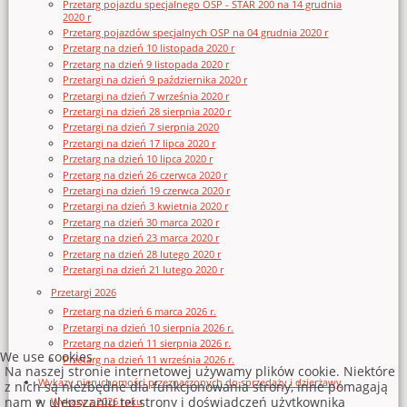
Przetarg pojazdu specjalnego OSP - STAR 200 na 14 grudnia
2020 r
Przetarg pojazdów specjalnych OSP na 04 grudnia 2020 r
Przetarg na dzień 10 listopada 2020 r
Przetarg na dzień 9 listopada 2020 r
Przetargi na dzień 9 października 2020 r
Przetargi na dzień 7 września 2020 r
Przetargi na dzień 28 sierpnia 2020 r
Przetargi na dzień 7 sierpnia 2020
Przetargi na dzień 17 lipca 2020 r
Przetarg na dzień 10 lipca 2020 r
Przetarg na dzień 26 czerwca 2020 r
Przetargi na dzień 19 czerwca 2020 r
Przetargi na dzień 3 kwietnia 2020 r
Przetarg na dzień 30 marca 2020 r
Przetarg na dzień 23 marca 2020 r
Przetarg na dzień 28 lutego 2020 r
Przetargi na dzień 21 lutego 2020 r
Przetargi 2026
Przetarg na dzień 6 marca 2026 r.
Przetargi na dzień 10 sierpnia 2026 r.
Przetarg na dzień 11 sierpnia 2026 r.
We use cookies
Przetarg na dzień 11 września 2026 r.
Na naszej stronie internetowej używamy plików cookie. Niektóre
Wykazy nieruchomości przeznaczonych do sprzedaży i dzierżawy
z nich są niezbędne dla funkcjonowania strony, inne pomagają
nam w ulepszaniu tej strony i doświadczeń użytkownika
Wykazy z 2026 roku