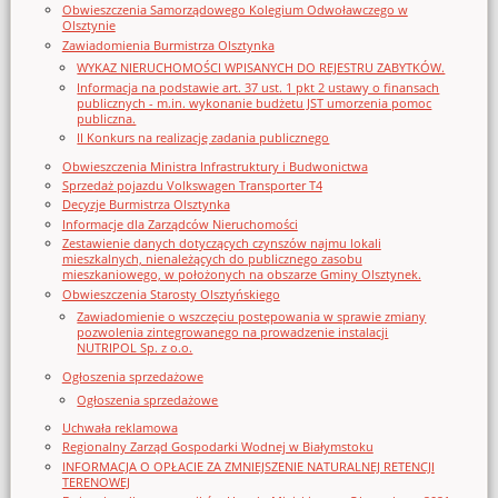
Obwieszczenia Samorządowego Kolegium Odwoławczego w
Olsztynie
Zawiadomienia Burmistrza Olsztynka
WYKAZ NIERUCHOMOŚCI WPISANYCH DO REJESTRU ZABYTKÓW.
Informacja na podstawie art. 37 ust. 1 pkt 2 ustawy o finansach
publicznych - m.in. wykonanie budżetu JST umorzenia pomoc
publiczna.
II Konkurs na realizację zadania publicznego
Obwieszczenia Ministra Infrastruktury i Budwonictwa
Sprzedaż pojazdu Volkswagen Transporter T4
Decyzje Burmistrza Olsztynka
Informacje dla Zarządców Nieruchomości
Zestawienie danych dotyczących czynszów najmu lokali
mieszkalnych, nienależących do publicznego zasobu
mieszkaniowego, w położonych na obszarze Gminy Olsztynek.
Obwieszczenia Starosty Olsztyńskiego
Zawiadomienie o wszczęciu postępowania w sprawie zmiany
pozwolenia zintegrowanego na prowadzenie instalacji
NUTRIPOL Sp. z o.o.
Ogłoszenia sprzedażowe
Ogłoszenia sprzedażowe
Uchwała reklamowa
Regionalny Zarząd Gospodarki Wodnej w Białymstoku
INFORMACJA O OPŁACIE ZA ZMNIEJSZENIE NATURALNEJ RETENCJI
TERENOWEJ