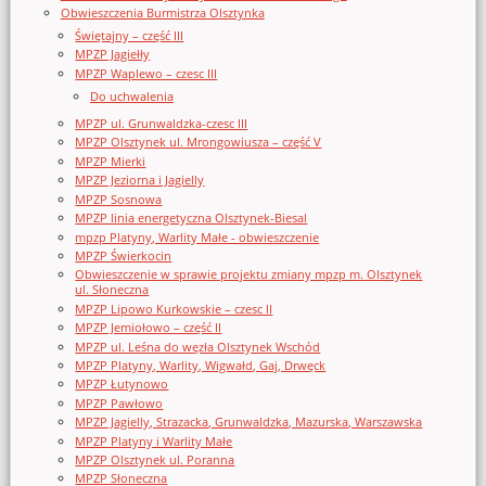
Obwieszczenia Burmistrza Olsztynka
Świętajny – część III
MPZP Jagiełły
MPZP Waplewo – czesc III
Do uchwalenia
MPZP ul. Grunwaldzka-czesc III
MPZP Olsztynek ul. Mrongowiusza – część V
MPZP Mierki
MPZP Jeziorna i Jagielly
MPZP Sosnowa
MPZP linia energetyczna Olsztynek-Biesal
mpzp Platyny, Warlity Małe - obwieszczenie
MPZP Świerkocin
Obwieszczenie w sprawie projektu zmiany mpzp m. Olsztynek
ul. Słoneczna
MPZP Lipowo Kurkowskie – czesc II
MPZP Jemiołowo – część II
MPZP ul. Leśna do węzła Olsztynek Wschód
MPZP Platyny, Warlity, Wigwałd, Gaj, Drwęck
MPZP Łutynowo
MPZP Pawłowo
MPZP Jagielly, Strazacka, Grunwaldzka, Mazurska, Warszawska
MPZP Platyny i Warlity Małe
MPZP Olsztynek ul. Poranna
MPZP Słoneczna