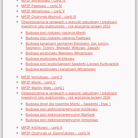
MPZP Witramowo – część IV
MPZP Pawłowo – część IV
MPZP Witramowo – część V
MPZP Olsztynek Wschód – część III
Obwieszczenia w sprawach o warunki zabudowy i lokalizacji
inwestycji celu publicznego – rok wszczęcia sprawy 2025
Budowa sieci niskiego napięcia Mierki
Budowa sieci niskiego napięcia Pawłowo
Budowa kanalizacji sanitarnej Elgnówko, Gaj, Łęciny,
Świętajny, Tolejny, Wigwałd, Wilkowo, Zawady
Budowa wodociągu Waplewo-Witramowo
Budowa wodociągu Królikowo
Budowa sieci wodociągowej Swaderki-Lipowo Kurkowskie
Budowa wodociągu i kanalizacji Witramowo
MPZP Jemiołowo - część II
MPZP Mierki - część V
MPZP Warlity Małe - część I
Obwieszczenia w sprawach o warunki zabudowy i lokalizacji
inwestycji celu publicznego – rok wszczęcia sprawy 2026
Budowa drogi dla rowerów Mierki – Swaderki - Etap 1
Budowa sieci elektroenergetycznej Królikowo
Budowa sieci elektroenergetycznej Marózek
Budowa sieci elektroenergetycznej Jemiołowo
MPZP Królikowo – część II
MPZP Olsztynek ul. Daszyńskiego – część III