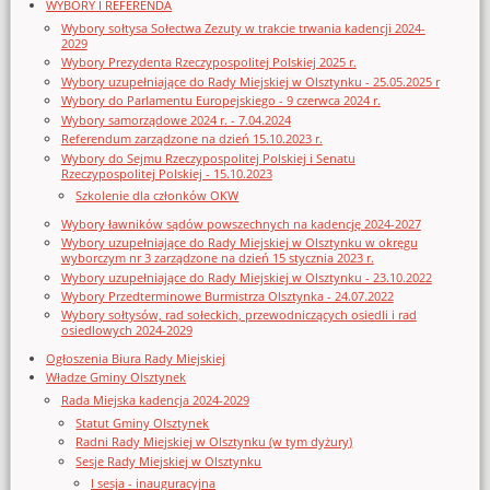
WYBORY I REFERENDA
Wybory sołtysa Sołectwa Zezuty w trakcie trwania kadencji 2024-
2029
Wybory Prezydenta Rzeczypospolitej Polskiej 2025 r.
Wybory uzupełniające do Rady Miejskiej w Olsztynku - 25.05.2025 r
Wybory do Parlamentu Europejskiego - 9 czerwca 2024 r.
Wybory samorządowe 2024 r. - 7.04.2024
Referendum zarządzone na dzień 15.10.2023 r.
Wybory do Sejmu Rzeczypospolitej Polskiej i Senatu
Rzeczypospolitej Polskiej - 15.10.2023
Szkolenie dla członków OKW
Wybory ławników sądów powszechnych na kadencję 2024-2027
Wybory uzupełniające do Rady Miejskiej w Olsztynku w okręgu
wyborczym nr 3 zarządzone na dzień 15 stycznia 2023 r.
Wybory uzupełniające do Rady Miejskiej w Olsztynku - 23.10.2022
Wybory Przedterminowe Burmistrza Olsztynka - 24.07.2022
Wybory sołtysów, rad sołeckich, przewodniczących osiedli i rad
osiedlowych 2024-2029
Ogłoszenia Biura Rady Miejskiej
Władze Gminy Olsztynek
Rada Miejska kadencja 2024-2029
Statut Gminy Olsztynek
Radni Rady Miejskiej w Olsztynku (w tym dyżury)
Sesje Rady Miejskiej w Olsztynku
I sesja - inauguracyjna