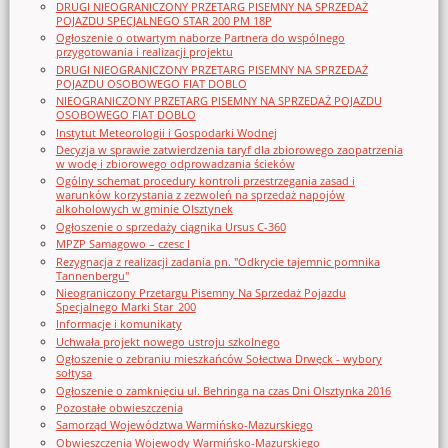
DRUGI NIEOGRANICZONY PRZETARG PISEMNY NA SPRZEDAŻ
POJAZDU SPECJALNEGO STAR 200 PM 18P
Ogłoszenie o otwartym naborze Partnera do wspólnego
przygotowania i realizacji projektu
DRUGI NIEOGRANICZONY PRZETARG PISEMNY NA SPRZEDAŻ
POJAZDU OSOBOWEGO FIAT DOBLO
NIEOGRANICZONY PRZETARG PISEMNY NA SPRZEDAŻ POJAZDU
OSOBOWEGO FIAT DOBLO
Instytut Meteorologii i Gospodarki Wodnej
Decyzja w sprawie zatwierdzenia taryf dla zbiorowego zaopatrzenia
w wodę i zbiorowego odprowadzania ścieków
Ogólny schemat procedury kontroli przestrzegania zasad i
warunków korzystania z zezwoleń na sprzedaż napojów
alkoholowych w gminie Olsztynek
Ogłoszenie o sprzedaży ciągnika Ursus C-360
MPZP Samagowo – czesc I
Rezygnacja z realizacji zadania pn. "Odkrycie tajemnic pomnika
Tannenbergu"
Nieograniczony Przetargu Pisemny Na Sprzedaż Pojazdu
Specjalnego Marki Star_200
Informacje i komunikaty
Uchwała projekt nowego ustroju szkolnego
Ogłoszenie o zebraniu mieszkańców Sołectwa Drwęck - wybory
sołtysa
Ogłoszenie o zamknięciu ul. Behringa na czas Dni Olsztynka 2016
Pozostałe obwieszczenia
Samorząd Województwa Warmińsko-Mazurskiego
Obwieszczenia Wojewody Warmińsko-Mazurskiego