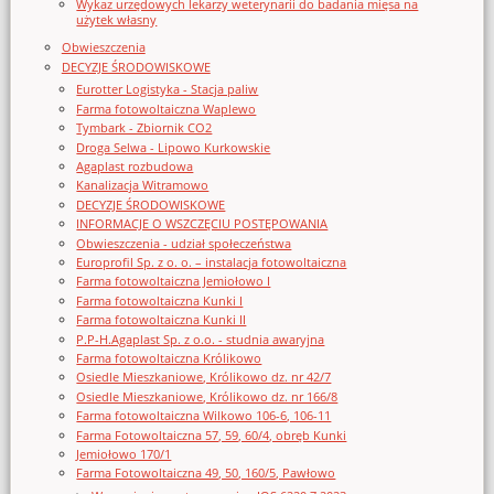
Wykaz urzędowych lekarzy weterynarii do badania mięsa na
użytek własny
Obwieszczenia
DECYZJE ŚRODOWISKOWE
Eurotter Logistyka - Stacja paliw
Farma fotowoltaiczna Waplewo
Tymbark - Zbiornik CO2
Droga Selwa - Lipowo Kurkowskie
Agaplast rozbudowa
Kanalizacja Witramowo
DECYZJE ŚRODOWISKOWE
INFORMACJE O WSZCZĘCIU POSTĘPOWANIA
Obwieszczenia - udział społeczeństwa
Europrofil Sp. z o. o. – instalacja fotowoltaiczna
Farma fotowoltaiczna Jemiołowo I
Farma fotowoltaiczna Kunki I
Farma fotowoltaiczna Kunki II
P.P-H.Agaplast Sp. z o.o. - studnia awaryjna
Farma fotowoltaiczna Królikowo
Osiedle Mieszkaniowe, Królikowo dz. nr 42/7
Osiedle Mieszkaniowe, Królikowo dz. nr 166/8
Farma fotowoltaiczna Wilkowo 106-6, 106-11
Farma Fotowoltaiczna 57, 59, 60/4, obręb Kunki
Jemiołowo 170/1
Farma Fotowoltaiczna 49, 50, 160/5, Pawłowo