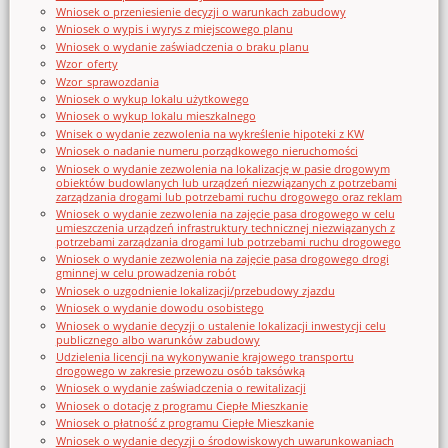
Wniosek o przeniesienie decyzji o warunkach zabudowy
Wniosek o wypis i wyrys z miejscowego planu
Wniosek o wydanie zaświadczenia o braku planu
Wzor_oferty
Wzor_sprawozdania
Wniosek o wykup lokalu użytkowego
Wniosek o wykup lokalu mieszkalnego
Wnisek o wydanie zezwolenia na wykreślenie hipoteki z KW
Wniosek o nadanie numeru porządkowego nieruchomości
Wniosek o wydanie zezwolenia na lokalizację w pasie drogowym
obiektów budowlanych lub urządzeń niezwiązanych z potrzebami
zarządzania drogami lub potrzebami ruchu drogowego oraz reklam
Wniosek o wydanie zezwolenia na zajęcie pasa drogowego w celu
umieszczenia urządzeń infrastruktury technicznej niezwiązanych z
potrzebami zarządzania drogami lub potrzebami ruchu drogowego
Wniosek o wydanie zezwolenia na zajęcie pasa drogowego drogi
gminnej w celu prowadzenia robót
Wniosek o uzgodnienie lokalizacji/przebudowy zjazdu
Wniosek o wydanie dowodu osobistego
Wniosek o wydanie decyzji o ustalenie lokalizacji inwestycji celu
publicznego albo warunków zabudowy
Udzielenia licencji na wykonywanie krajowego transportu
drogowego w zakresie przewozu osób taksówką
Wniosek o wydanie zaświadczenia o rewitalizacji
Wniosek o dotację z programu Ciepłe Mieszkanie
Wniosek o płatność z programu Ciepłe Mieszkanie
Wniosek o wydanie decyzji o środowiskowych uwarunkowaniach