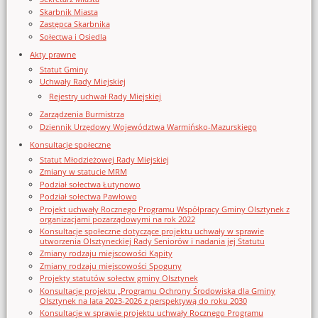
Skarbnik Miasta
Zastępca Skarbnika
Sołectwa i Osiedla
Akty prawne
Statut Gminy
Uchwały Rady Miejskiej
Rejestry uchwał Rady Miejskiej
Zarządzenia Burmistrza
Dziennik Urzędowy Województwa Warmińsko-Mazurskiego
Konsultacje społeczne
Statut Młodzieżowej Rady Miejskiej
Zmiany w statucie MRM
Podział sołectwa Łutynowo
Podział sołectwa Pawłowo
Projekt uchwały Rocznego Programu Współpracy Gminy Olsztynek z
organizacjami pozarządowymi na rok 2022
Konsultacje społeczne dotyczące projektu uchwały w sprawie
utworzenia Olsztyneckiej Rady Seniorów i nadania jej Statutu
Zmiany rodzaju miejscowości Kąpity
Zmiany rodzaju miejscowości Spoguny
Projekty statutów sołectw gminy Olsztynek
Konsultacje projektu „Programu Ochrony Środowiska dla Gminy
Olsztynek na lata 2023-2026 z perspektywą do roku 2030
Konsultacje w sprawie projektu uchwały Rocznego Programu