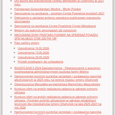
Dni wolne dla pracowników Urzędu Miejskiego w Olsztynku w 2021
roku
Państwowe Gospodarstwo Wodne - Wody Polskie
Zaproszenie na spotkanie - program Czyste Powietrze grudzień 2021
Ogłoszenie o zamiarze wyboru operatora publicznego transportu
zbiorowego
Zaproszenie na spotkania Czyste Powietrze Czyste Mieszkanie
Wybory do walnych zgromadzeń izb rolniczych
NIEOGRANICZONY PRZETARG PISEMNY NA SPRZEDAŻ POJAZDU
SPECJALNEGO STAR 200 PM 18P
Plan ogólny gminy
Uzgodnienia 16.02.2026
Uzgodnienia 13.05.2026
Uzgodnienia 29.05.2026
Projekt przekazany do uchwalenia
RGGIOŚ.6220.5.2024 Zawiadomienie - Obwieszczenie o wszczęciu
postępowania administracyjnego budowa farmy Mielno
Harmonogram kontroli punktów sprzedaży i podawania napojów
alkoholowych w 2025 roku na terenie miasta i gminy Olsztynek
Obwieszczenia Marszałka województwa Warmińsko-Mazurskiego
Konkurs ofert na wybór realizatora zadania w zakresie ochrony
zdrowia
Konkurs ofert na wybór realizatora zadania w zakresie ochrony
zdrowia - Program polityki zdrowotnej w zakresie rehabilitacji
leczniczej dla mieszkańców Gminy Olsztynek na lata 2025-2027 na
rok 2026
Harmonogram kontroli punktów sprzedaży i podawania napojów