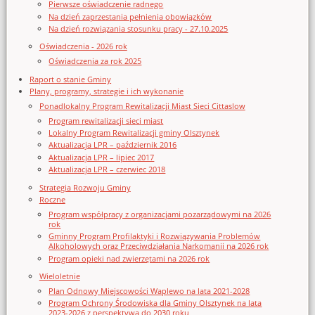
Pierwsze oświadczenie radnego
Na dzień zaprzestania pełnienia obowiązków
Na dzień rozwiązania stosunku pracy - 27.10.2025
Oświadczenia - 2026 rok
Oświadczenia za rok 2025
Raport o stanie Gminy
Plany, programy, strategie i ich wykonanie
Ponadlokalny Program Rewitalizacji Miast Sieci Cittaslow
Program rewitalizacji sieci miast
Lokalny Program Rewitalizacji gminy Olsztynek
Aktualizacja LPR – październik 2016
Aktualizacja LPR – lipiec 2017
Aktualizacja LPR – czerwiec 2018
Strategia Rozwoju Gminy
Roczne
Program współpracy z organizacjami pozarządowymi na 2026
rok
Gminny Program Profilaktyki i Rozwiązywania Problemów
Alkoholowych oraz Przeciwdziałania Narkomanii na 2026 rok
Program opieki nad zwierzętami na 2026 rok
Wieloletnie
Plan Odnowy Miejscowości Waplewo na lata 2021-2028
Program Ochrony Środowiska dla Gminy Olsztynek na lata
2023-2026 z perspektywą do 2030 roku