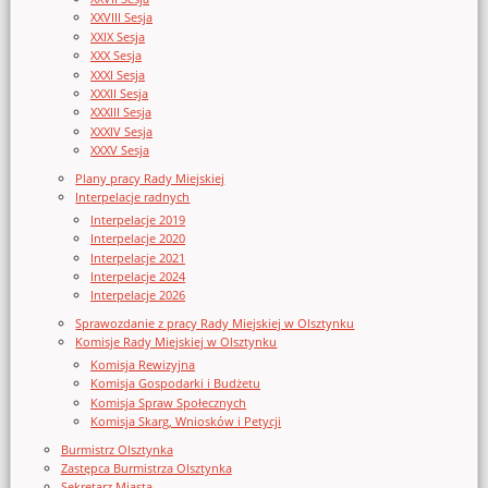
XXVIII Sesja
XXIX Sesja
XXX Sesja
XXXI Sesja
XXXII Sesja
XXXIII Sesja
XXXIV Sesja
XXXV Sesja
Plany pracy Rady Miejskiej
Interpelacje radnych
Interpelacje 2019
Interpelacje 2020
Interpelacje 2021
Interpelacje 2024
Interpelacje 2026
Sprawozdanie z pracy Rady Miejskiej w Olsztynku
Komisje Rady Miejskiej w Olsztynku
Komisja Rewizyjna
Komisja Gospodarki i Budżetu
Komisja Spraw Społecznych
Komisja Skarg, Wniosków i Petycji
Burmistrz Olsztynka
Zastępca Burmistrza Olsztynka
Sekretarz Miasta