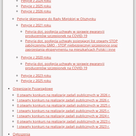
Petycje z 2024 roku
Petycje z 2025 roku
Petycje z 2026 roku
Petycje skierowane do Rady Miejskiej w Olsztynku
Petycje z 2021 roku
Petycja dot. podjęcia uchwały w sprawie gwarancji
producentów szczepionek na COVID-19
Petycja dot. podjęcia uchwały poierającej list otwarty STOP
zabójczenmu GMO - STOP niebezpiecznej szczepionce oraz
zaprzestania eksperymentu na mieszkańcach Polski i inne
Petycje z 2020 roku
Petycja dot. podjęcia uchwały w sprawie gwarancji
producentów szczepionek na COVID-19
Petycje z 2023 roku
Petycje z 2025 roku
Organizacje Pozarządowe
II otwarty konkurs na realizację zadań publicznych w 2026 r.
I otwarty konkurs na realizację zadań publicznych w 2026 r.
II otwarty konkurs na realizację zadań publicznych w 2025 r.
I otwarty konkurs na realizację zadań publicznych w 2025 r.
I otwarty konkurs na realizację zadań publicznych w 2024 r.
II otwarty konkurs na realizację zadań publicznych w 2023 r.
I otwarty konkurs na realizację zadań publicznych w 2023 r.
Ogłoszenia