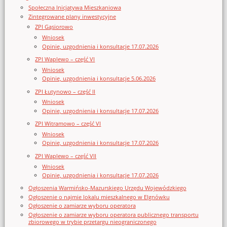
Społeczna Inicjatywa Mieszkaniowa
Zintegrowane plany inwestycyjne
ZPI Gąsiorowo
Wniosek
Opinie, uzgodnienia i konsultacje 17.07.2026
ZPI Waplewo – część VI
Wniosek
Opinie, uzgodnienia i konsultacje 5.06.2026
ZPI Łutynowo – część II
Wniosek
Opinie, uzgodnienia i konsultacje 17.07.2026
ZPI Witramowo – część VI
Wniosek
Opinie, uzgodnienia i konsultacje 17.07.2026
ZPI Waplewo – część VII
Wniosek
Opinie, uzgodnienia i konsultacje 17.07.2026
Ogłoszenia Warmińsko-Mazurskiego Urzędu Wojewódzkiego
Ogłoszenie o najmie lokalu mieszkalnego w Elgnówku
Ogłoszenie o zamiarze wyboru operatora
Ogłoszenie o zamiarze wyboru operatora publicznego transportu
zbiorowego w trybie przetargu nieograniczonego