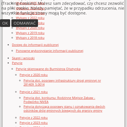
(Tracking Cookies). Możesz sam zdecydować, czy chcesz zezwolić
Wykazy z 2025 roku
na pliki cookie. Należy pamiętać, że w przypadku odrzucenia, nie
Wykazy z 2024 roku
wszystkie funkcje strony mogą być dostępne.
Wykazy z 2023 roku
Wykazy z 2022 roku
OK
ODMAWIAĆ
Wykazy z 2021 roku
Wykazy z 2020 roku
Wykazy z 2019 roku
Wykazy z 2018 roku
Dostęp do informacji publicznej
Ponowne wykorzystanie informacji publicznej
Skargi i wnioski
Petycje
Petycje skierowane do Burmistrza Olsztynka
Petycje z 2020 roku
Petycja dot. poprawy infrastruktury drogi gminnej nr
281409_5.0014
Petycje z 2021 roku
Petycja dot. konkursu: Rodzinne Miejsce Zabaw -
Podwórko NIVEA
Petycja dotycząca poprawy stanu i oznakowania dwóch
odcinków dróg gminnych biegących do granicy gminy
Petycje z 2022 roku
Petycje z 2023 roku