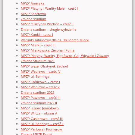
MPZP Ameryka
MPZP Platyny i Warlity Małe – część II
MPZP Sportowa
Zmiana studium
MPZP Olsztynek Wschód – część II
Zmiana studium – drugie wyłożenie
MPZP Kunki – czesc I
Warunki zabudowy dla dz. 380 obręb Mierki
MPZP Mierki – część III
MPZP Mierkowska, Zielona i Polna
MPZP Platyny, Warlity, Elgnówko, Gaj, Wigwałd i Zawady
Zmiana Studium 2021
MPZP węzeł Olsztynek Zachód
MPZP Waplewo – część IV
MPZP ul. Behringa
MPZP Królikowo – czesc I
MPZP Waplewo – czesc V
Zmiana studium 2022
MPZP Pawłowo – część III
Zmiana studium 2022 II
MPZP jezioro Jemiołowo
MPZP Wilcza – obszar A
MPZP Gąsiorowo – część III
MPZP ul. Behringa – część II
MPZP Perłowa i Pionierów
Zmiana MPZP Kunki