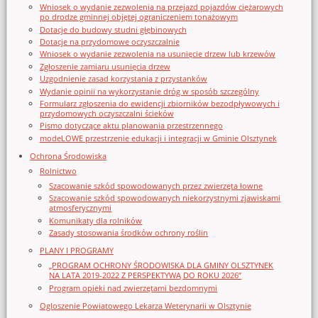
Wniosek o wydanie zezwolenia na przejazd pojazdów ciężarowych
po drodze gminnej objętej ograniczeniem tonażowym
Dotacje do budowy studni głębinowych
Dotacje na przydomowe oczyszczalnie
Wniosek o wydanie zezwolenia na usunięcie drzew lub krzewów
Zgłoszenie zamiaru usunięcia drzew
Uzgodnienie zasad korzystania z przystanków
Wydanie opinii na wykorzystanie dróg w sposób szczególny
Formularz zgłoszenia do ewidencji zbiorników bezodpływowych i
przydomowych oczyszczalni ścieków
Pismo dotyczące aktu planowania przestrzennego
modeLOWE przestrzenie edukacji i integracji w Gminie Olsztynek
Ochrona Środowiska
Rolnictwo
Szacowanie szkód spowodowanych przez zwierzęta łowne
Szacowanie szkód spowodowanych niekorzystnymi zjawiskami
atmosferycznymi
Komunikaty dla rolników
Zasady stosowania środków ochrony roślin
PLANY I PROGRAMY
„PROGRAM OCHRONY ŚRODOWISKA DLA GMINY OLSZTYNEK
NA LATA 2019-2022 Z PERSPEKTYWĄ DO ROKU 2026”
Program opieki nad zwierzętami bezdomnymi
Ogloszenie Powiatowego Lekarza Weterynarii w Olsztynie