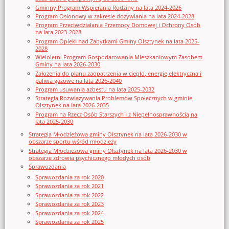
Gminny Program Wspierania Rodziny na lata 2024-2026
Program Osłonowy w zakresie dożywiania na lata 2024-2028
Program Przeciwdziałania Przemocy Domowej i Ochrony Osób
na lata 2023-2028
Program Opieki nad Zabytkami Gminy Olsztynek na lata 2025-
2028
Wieloletni Program Gospodarowania Mieszkaniowym Zasobem
Gminy na lata 2026-2030
Założenia do planu zaopatrzenia w ciepło, energię elektryczna i
paliwa gazowe na lata 2026-2040
Program usuwania azbestu na lata 2025-2032
Strategia Rozwiązywania Problemów Społecznych w gminie
Olsztynek na lata 2026-2035
Program na Rzecz Osób Starszych i z Niepełnosprawnością na
lata 2025-2030
Strategia Młodzieżowa gminy Olsztynek na lata 2026-2030 w
obszarze sportu wśród młodzieży
Strategia Młodzieżowa gminy Olsztynek na lata 2026-2030 w
obszarze zdrowia psychicznego młodych osób
Sprawozdania
Sprawozdania za rok 2020
Sprawozdania za rok 2021
Sprawozdania za rok 2022
Sprawozdania za rok 2023
Sprawozdania za rok 2024
Sprawozdania za rok 2025