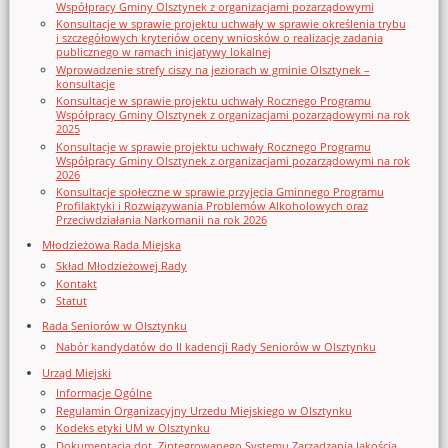
Współpracy Gminy Olsztynek z organizacjami pozarządowymi
Konsultacje w sprawie projektu uchwały w sprawie określenia trybu
i szczegółowych kryteriów oceny wniosków o realizację zadania
publicznego w ramach inicjatywy lokalnej
Wprowadzenie strefy ciszy na jeziorach w gminie Olsztynek –
konsultacje
Konsultacje w sprawie projektu uchwały Rocznego Programu
Współpracy Gminy Olsztynek z organizacjami pozarządowymi na rok
2025
Konsultacje w sprawie projektu uchwały Rocznego Programu
Współpracy Gminy Olsztynek z organizacjami pozarządowymi na rok
2026
Konsultacje społeczne w sprawie przyjęcia Gminnego Programu
Profilaktyki i Rozwiązywania Problemów Alkoholowych oraz
Przeciwdziałania Narkomanii na rok 2026
Młodzieżowa Rada Miejska
Skład Młodzieżowej Rady
Kontakt
Statut
Rada Seniorów w Olsztynku
Nabór kandydatów do II kadencji Rady Seniorów w Olsztynku
Urząd Miejski
Informacje Ogólne
Regulamin Organizacyjny Urzedu Miejskiego w Olsztynku
Kodeks etyki UM w Olsztynku
Dokumentacja dot. Zintegrowanego Systemu Zarządzania Jakością