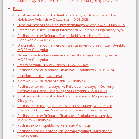
alkoholowych w 2026 roku na terenie miasta i gminy Olsztynek
Praca
Konkurs na stanowisko dyrektora Szkoły Podstawowej nr 1 im.
Noblistów Polskich w Olsztynku - 19.06.2026
Dyrektor Zespołu Szkolno-Przedszkolnego w Waplewie - 14.08.2025
Referent w Biurze Obsługi Interesanta w Referacie Organizacyjnym
Podinspektor w Referacie Gospodarki Nieruchomościami i
Planowania - 24.02.2025
Drugi nabór na wolne kierownicze stanowisko urzędnicze - Dyrektor
MOPS w Olsztynku
Nabór na wolne kierownicze stanowisko urzędnicze - Dyrektor
MOPS w Olsztynku
Prezes Zarządu TBS w Olsztynku - 27.09.2024
Podinspektor w Referacie Finansów i Podatków - 19.08.2024
Inspektor ds. drogownictwa
Kierownik Biura Rady Miejskiej w Olsztynku
Podinspektor ds. inwestycji w Referacie Inwestycji i Ochrony
Środowiska Urzędu Miejskiego w Olsztynku - 25.09.2023
Konkurs na stanowisko dyrektora Przedszkola Miejskiego w
Olsztynku
Podinspektor ds. gospodarki wodno-ściekowej w Referacie
Inwestycji i Ochrony Środowiska - umowa na zastępstwo
Podinspektor w Referacie Finansów i Podatków w Urzędzie
Miejskim w Olsztynku
Podinspektor/inspektor w Referacie Promocji
Podinspektor ds. obronnych, obrony cywilnej i zarządzania
kryzysowego