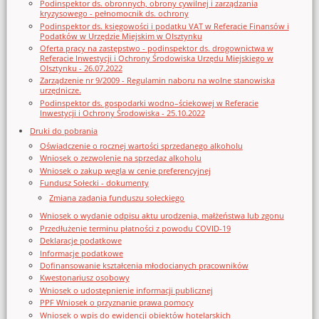
Podinspektor ds. obronnych, obrony cywilnej i zarządzania
kryzysowego - pełnomocnik ds. ochrony
Podinspektor ds. księgowości i podatku VAT w Referacie Finansów i
Podatków w Urzędzie Miejskim w Olsztynku
Oferta pracy na zastępstwo - podinspektor ds. drogownictwa w
Referacie Inwestycji i Ochrony Środowiska Urzędu Miejskiego w
Olsztynku - 26.07.2022
Zarządzenie nr 9/2009 - Regulamin naboru na wolne stanowiska
urzędnicze.
Podinspektor ds. gospodarki wodno–ściekowej w Referacie
Inwestycji i Ochrony Środowiska - 25.10.2022
Druki do pobrania
Oświadczenie o rocznej wartości sprzedanego alkoholu
Wniosek o zezwolenie na sprzedaz alkoholu
Wniosek o zakup węgla w cenie preferencyjnej
Fundusz Sołecki - dokumenty
Zmiana zadania funduszu sołeckiego
Wniosek o wydanie odpisu aktu urodzenia, małżeństwa lub zgonu
Przedłużenie terminu płatności z powodu COVID-19
Deklaracje podatkowe
Informacje podatkowe
Dofinansowanie kształcenia młodocianych pracowników
Kwestonariusz osobowy
Wniosek o udostępnienie informacji publicznej
PPF Wniosek o przyznanie prawa pomocy
Wniosek o wpis do ewidencji obiektów hotelarskich