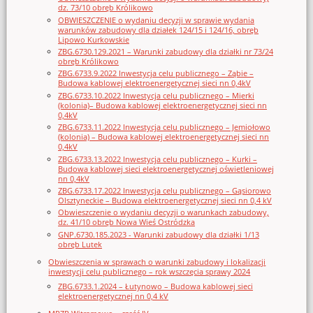
dz. 73/10 obręb Królikowo
OBWIESZCZENIE o wydaniu decyzji w sprawie wydania
warunków zabudowy dla działek 124/15 i 124/16, obręb
Lipowo Kurkowskie
ZBG.6730.129.2021 – Warunki zabudowy dla działki nr 73/24
obręb Królikowo
ZBG.6733.9.2022 Inwestycja celu publicznego – Ząbie –
Budowa kablowej elektroenergetycznej sieci nn 0,4kV
ZBG.6733.10.2022 Inwestycja celu publicznego – Mierki
(kolonia)– Budowa kablowej elektroenergetycznej sieci nn
0,4kV
ZBG.6733.11.2022 Inwestycja celu publicznego – Jemiołowo
(kolonia) – Budowa kablowej elektroenergetycznej sieci nn
0,4kV
ZBG.6733.13.2022 Inwestycja celu publicznego – Kurki –
Budowa kablowej sieci elektroenergetycznej oświetleniowej
nn 0,4kV
ZBG.6733.17.2022 Inwestycja celu publicznego – Gąsiorowo
Olsztyneckie – Budowa elektroenergetycznej sieci nn 0,4 kV
Obwieszczenie o wydaniu decyzji o warunkach zabudowy,
dz. 41/10 obręb Nowa Wieś Ostródzka
GNP.6730.185.2023 - Warunki zabudowy dla działki 1/13
obręb Lutek
Obwieszczenia w sprawach o warunki zabudowy i lokalizacji
inwestycji celu publicznego – rok wszczęcia sprawy 2024
ZBG.6733.1.2024 – Łutynowo – Budowa kablowej sieci
elektroenergetycznej nn 0,4 kV