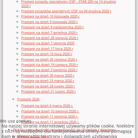
Przetarg pojazdu specjalnego OSP - STAR 200 na 14 grudnia
2020 r
Przetarg pojazdów specjalnych OSP na 04 grudnia 2020 r
Przetarg na dzień 10 listopada 2020 r
Przetarg na dzień 9 listopada 2020 r
Przetargi na dzień 9 października 2020 r
Przetargi na dzień 7 września 2020 r
Przetargi na dzień 28 sierpnia 2020 r
Przetargi na dzień 7 sierpnia 2020
Przetargi na dzień 17 lipca 2020 r
Przetarg na dzień 10 lipca 2020 r
Przetarg na dzień 26 czerwca 2020 r
Przetargi na dzień 19 czerwca 2020 r
Przetargi na dzień 3 kwietnia 2020 r
Przetarg na dzień 30 marca 2020 r
Przetarg na dzień 23 marca 2020 r
Przetarg na dzień 28 lutego 2020 r
Przetargi na dzień 21 lutego 2020 r
Przetargi 2026
Przetarg na dzień 6 marca 2026 r.
Przetargi na dzień 10 sierpnia 2026 r.
Przetarg na dzień 11 sierpnia 2026 r.
We use cookies
Przetarg na dzień 11 września 2026 r.
Na naszej stronie internetowej używamy plików cookie. Niektóre
Wykazy nieruchomości przeznaczonych do sprzedaży i dzierżawy
z nich są niezbędne dla funkcjonowania strony, inne pomagają
nam w ulepszaniu tej strony i doświadczeń użytkownika
Wykazy z 2026 roku