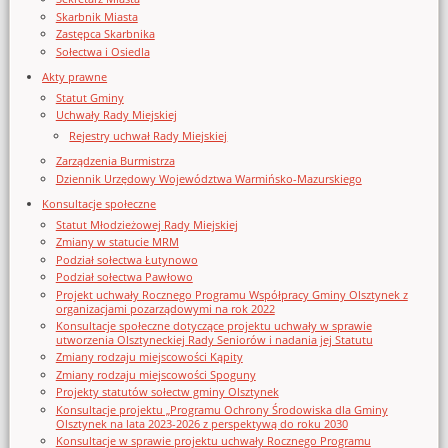
Skarbnik Miasta
Zastępca Skarbnika
Sołectwa i Osiedla
Akty prawne
Statut Gminy
Uchwały Rady Miejskiej
Rejestry uchwał Rady Miejskiej
Zarządzenia Burmistrza
Dziennik Urzędowy Województwa Warmińsko-Mazurskiego
Konsultacje społeczne
Statut Młodzieżowej Rady Miejskiej
Zmiany w statucie MRM
Podział sołectwa Łutynowo
Podział sołectwa Pawłowo
Projekt uchwały Rocznego Programu Współpracy Gminy Olsztynek z
organizacjami pozarządowymi na rok 2022
Konsultacje społeczne dotyczące projektu uchwały w sprawie
utworzenia Olsztyneckiej Rady Seniorów i nadania jej Statutu
Zmiany rodzaju miejscowości Kąpity
Zmiany rodzaju miejscowości Spoguny
Projekty statutów sołectw gminy Olsztynek
Konsultacje projektu „Programu Ochrony Środowiska dla Gminy
Olsztynek na lata 2023-2026 z perspektywą do roku 2030
Konsultacje w sprawie projektu uchwały Rocznego Programu