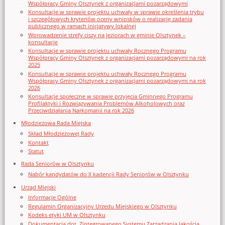
Współpracy Gminy Olsztynek z organizacjami pozarządowymi
Konsultacje w sprawie projektu uchwały w sprawie określenia trybu
i szczegółowych kryteriów oceny wniosków o realizację zadania
publicznego w ramach inicjatywy lokalnej
Wprowadzenie strefy ciszy na jeziorach w gminie Olsztynek –
konsultacje
Konsultacje w sprawie projektu uchwały Rocznego Programu
Współpracy Gminy Olsztynek z organizacjami pozarządowymi na rok
2025
Konsultacje w sprawie projektu uchwały Rocznego Programu
Współpracy Gminy Olsztynek z organizacjami pozarządowymi na rok
2026
Konsultacje społeczne w sprawie przyjęcia Gminnego Programu
Profilaktyki i Rozwiązywania Problemów Alkoholowych oraz
Przeciwdziałania Narkomanii na rok 2026
Młodzieżowa Rada Miejska
Skład Młodzieżowej Rady
Kontakt
Statut
Rada Seniorów w Olsztynku
Nabór kandydatów do II kadencji Rady Seniorów w Olsztynku
Urząd Miejski
Informacje Ogólne
Regulamin Organizacyjny Urzedu Miejskiego w Olsztynku
Kodeks etyki UM w Olsztynku
Dokumentacja dot. Zintegrowanego Systemu Zarządzania Jakością