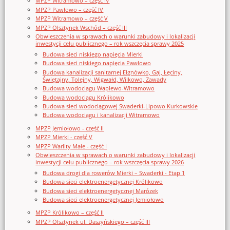
MPZP Witramowo – część IV
MPZP Pawłowo – część IV
MPZP Witramowo – część V
MPZP Olsztynek Wschód – część III
Obwieszczenia w sprawach o warunki zabudowy i lokalizacji
inwestycji celu publicznego – rok wszczęcia sprawy 2025
Budowa sieci niskiego napięcia Mierki
Budowa sieci niskiego napięcia Pawłowo
Budowa kanalizacji sanitarnej Elgnówko, Gaj, Łęciny,
Świętajny, Tolejny, Wigwałd, Wilkowo, Zawady
Budowa wodociągu Waplewo-Witramowo
Budowa wodociągu Królikowo
Budowa sieci wodociągowej Swaderki-Lipowo Kurkowskie
Budowa wodociągu i kanalizacji Witramowo
MPZP Jemiołowo - część II
MPZP Mierki - część V
MPZP Warlity Małe - część I
Obwieszczenia w sprawach o warunki zabudowy i lokalizacji
inwestycji celu publicznego – rok wszczęcia sprawy 2026
Budowa drogi dla rowerów Mierki – Swaderki - Etap 1
Budowa sieci elektroenergetycznej Królikowo
Budowa sieci elektroenergetycznej Marózek
Budowa sieci elektroenergetycznej Jemiołowo
MPZP Królikowo – część II
MPZP Olsztynek ul. Daszyńskiego – część III