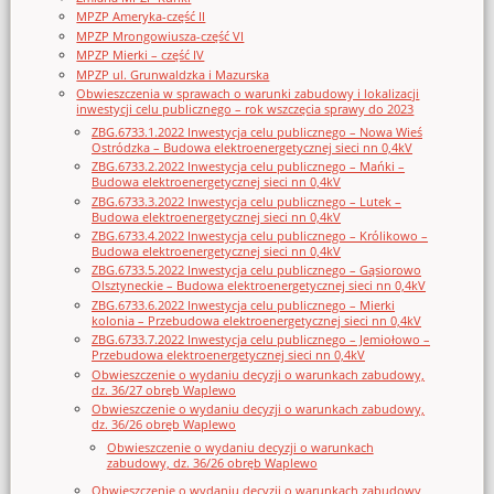
MPZP Ameryka-część II
MPZP Mrongowiusza-część VI
MPZP Mierki – część IV
MPZP ul. Grunwaldzka i Mazurska
Obwieszczenia w sprawach o warunki zabudowy i lokalizacji
inwestycji celu publicznego – rok wszczęcia sprawy do 2023
ZBG.6733.1.2022 Inwestycja celu publicznego – Nowa Wieś
Ostródzka – Budowa elektroenergetycznej sieci nn 0,4kV
ZBG.6733.2.2022 Inwestycja celu publicznego – Mańki –
Budowa elektroenergetycznej sieci nn 0,4kV
ZBG.6733.3.2022 Inwestycja celu publicznego – Lutek –
Budowa elektroenergetycznej sieci nn 0,4kV
ZBG.6733.4.2022 Inwestycja celu publicznego – Królikowo –
Budowa elektroenergetycznej sieci nn 0,4kV
ZBG.6733.5.2022 Inwestycja celu publicznego – Gąsiorowo
Olsztyneckie – Budowa elektroenergetycznej sieci nn 0,4kV
ZBG.6733.6.2022 Inwestycja celu publicznego – Mierki
kolonia – Przebudowa elektroenergetycznej sieci nn 0,4kV
ZBG.6733.7.2022 Inwestycja celu publicznego – Jemiołowo –
Przebudowa elektroenergetycznej sieci nn 0,4kV
Obwieszczenie o wydaniu decyzji o warunkach zabudowy,
dz. 36/27 obręb Waplewo
Obwieszczenie o wydaniu decyzji o warunkach zabudowy,
dz. 36/26 obręb Waplewo
Obwieszczenie o wydaniu decyzji o warunkach
zabudowy, dz. 36/26 obręb Waplewo
Obwieszczenie o wydaniu decyzji o warunkach zabudowy,