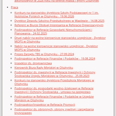
alkoholowych w 2026 roku na terenie miasta i gminy Olsztynek
Praca
Konkurs na stanowisko dyrektora Szkoły Podstawowej nr 1 im.
Noblistów Polskich w Olsztynku - 19.06.2026
Dyrektor Zespołu Szkolno-Przedszkolnego w Waplewie - 14.08.2025
Referent w Biurze Obsługi Interesanta w Referacie Organizacyjnym
Podinspektor w Referacie Gospodarki Nieruchomościami i
Planowania - 24.02.2025
Drugi nabór na wolne kierownicze stanowisko urzędnicze - Dyrektor
MOPS w Olsztynku
Nabór na wolne kierownicze stanowisko urzędnicze - Dyrektor
MOPS w Olsztynku
Prezes Zarządu TBS w Olsztynku - 27.09.2024
Podinspektor w Referacie Finansów i Podatków - 19.08.2024
Inspektor ds. drogownictwa
Kierownik Biura Rady Miejskiej w Olsztynku
Podinspektor ds. inwestycji w Referacie Inwestycji i Ochrony
Środowiska Urzędu Miejskiego w Olsztynku - 25.09.2023
Konkurs na stanowisko dyrektora Przedszkola Miejskiego w
Olsztynku
Podinspektor ds. gospodarki wodno-ściekowej w Referacie
Inwestycji i Ochrony Środowiska - umowa na zastępstwo
Podinspektor w Referacie Finansów i Podatków w Urzędzie
Miejskim w Olsztynku
Podinspektor/inspektor w Referacie Promocji
Podinspektor ds. obronnych, obrony cywilnej i zarządzania
kryzysowego