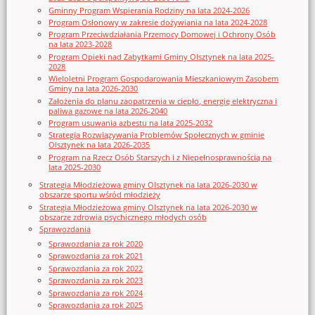
Gminny Program Wspierania Rodziny na lata 2024-2026
Program Osłonowy w zakresie dożywiania na lata 2024-2028
Program Przeciwdziałania Przemocy Domowej i Ochrony Osób
na lata 2023-2028
Program Opieki nad Zabytkami Gminy Olsztynek na lata 2025-
2028
Wieloletni Program Gospodarowania Mieszkaniowym Zasobem
Gminy na lata 2026-2030
Założenia do planu zaopatrzenia w ciepło, energię elektryczna i
paliwa gazowe na lata 2026-2040
Program usuwania azbestu na lata 2025-2032
Strategia Rozwiązywania Problemów Społecznych w gminie
Olsztynek na lata 2026-2035
Program na Rzecz Osób Starszych i z Niepełnosprawnością na
lata 2025-2030
Strategia Młodzieżowa gminy Olsztynek na lata 2026-2030 w
obszarze sportu wśród młodzieży
Strategia Młodzieżowa gminy Olsztynek na lata 2026-2030 w
obszarze zdrowia psychicznego młodych osób
Sprawozdania
Sprawozdania za rok 2020
Sprawozdania za rok 2021
Sprawozdania za rok 2022
Sprawozdania za rok 2023
Sprawozdania za rok 2024
Sprawozdania za rok 2025