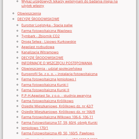
Wykaz urzędowych lekarzy weterynarii do badania mięsa na
użytek własny
Obwieszczenia
DECYZJE ŚRODOWISKOWE
Eurotter Logistyka - Stacja paliw
Farma fotowoltaiczna Waplewo
Tymbark - Zbiornik CO2
Droga Selwa - Lipowo Kurkowskie
Agaplast rozbudowa
Kanalizacja Witramowo
DECYZJE ŚRODOWISKOWE
INFORMACJE O WSZCZĘCIU POSTĘPOWANIA
Obwieszczenia - udział społeczeństwa
Europrofil Sp. z o. o. – instalacja fotowoltaiczna
Farma fotowoltaiczna Jemiołowo I
Farma fotowoltaiczna Kunki I
Farma fotowoltaiczna Kunki II
P.P-H.Agaplast Sp. z o.o. - studnia awaryjna
Farma fotowoltaiczna Królikowo
Osiedle Mieszkaniowe, Królikowo dz. nr 42/7
Osiedle Mieszkaniowe, Królikowo dz. nr 166/8
Farma fotowoltaiczna Wilkowo 106-6, 106-11
Farma Fotowoltaiczna 57, 59, 60/4, obręb Kunki
Jemiołowo 170/1
Farma Fotowoltaiczna 49, 50, 160/5, Pawłowo