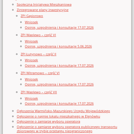
Społeczna Inicjatywa Mieszkaniowa
Zintegrowane plany inwestycyjne
ZPI Gąsiorowo
Wniosek
Opinie, uzgodnienia i konsultacje 17.07.2026
ZPI Waplewo – część VI
Wniosek
Opinie, uzgodnienia i konsultacje 5.06.2026
ZPI Łutynowo – część II
Wniosek
Opinie, uzgodnienia i konsultacje 17.07.2026
ZPI Witramowo – część VI
Wniosek
Opinie, uzgodnienia i konsultacje 17.07.2026
ZPI Waplewo – część VII
Wniosek
Opinie, uzgodnienia i konsultacje 17.07.2026
Ogłoszenia Warmińsko-Mazurskiego Urzędu Wojewódzkiego
Ogłoszenie o najmie lokalu mieszkalnego w Elgnówku
Ogłoszenie o zamiarze wyboru operatora
Ogłoszenie o zamiarze wyboru operatora publicznego transportu
zbiorowego w trybie przetargu nieograniczonego