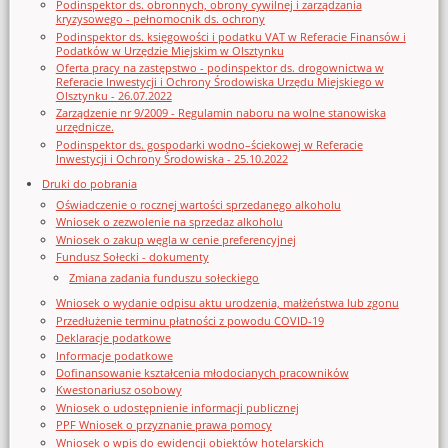
Podinspektor ds. obronnych, obrony cywilnej i zarządzania
kryzysowego - pełnomocnik ds. ochrony
Podinspektor ds. księgowości i podatku VAT w Referacie Finansów i
Podatków w Urzędzie Miejskim w Olsztynku
Oferta pracy na zastępstwo - podinspektor ds. drogownictwa w
Referacie Inwestycji i Ochrony Środowiska Urzędu Miejskiego w
Olsztynku - 26.07.2022
Zarządzenie nr 9/2009 - Regulamin naboru na wolne stanowiska
urzędnicze.
Podinspektor ds. gospodarki wodno–ściekowej w Referacie
Inwestycji i Ochrony Środowiska - 25.10.2022
Druki do pobrania
Oświadczenie o rocznej wartości sprzedanego alkoholu
Wniosek o zezwolenie na sprzedaz alkoholu
Wniosek o zakup węgla w cenie preferencyjnej
Fundusz Sołecki - dokumenty
Zmiana zadania funduszu sołeckiego
Wniosek o wydanie odpisu aktu urodzenia, małżeństwa lub zgonu
Przedłużenie terminu płatności z powodu COVID-19
Deklaracje podatkowe
Informacje podatkowe
Dofinansowanie kształcenia młodocianych pracowników
Kwestonariusz osobowy
Wniosek o udostępnienie informacji publicznej
PPF Wniosek o przyznanie prawa pomocy
Wniosek o wpis do ewidencji obiektów hotelarskich