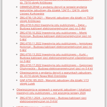
dz. 73/10 obręb Królikowo
OBWIESZCZENIE o wydaniu decyzji w sprawie wydania
warunków zabudowy dla działek 124/15 i 124/16, obręb
Lipowo Kurkowskie
ZBG.6730.129.2021 – Warunki zabudowy dla działki nr 73/24
obręb Królikowo
ZBG.6733.9.2022 Inwestycja celu publicznego – Ząbie –
Budowa kablowej elektroenergetycznej sieci nn 0,4kV
ZBG.6733.10.2022 Inwestycja celu publicznego – Mierki
(kolonia)– Budowa kablowej elektroenergetycznej sieci nn
0,4kV
ZBG.6733.11.2022 Inwestycja celu publicznego – Jemiołowo
(kolonia) – Budowa kablowej elektroenergetycznej sieci nn
0,4kV
ZBG.6733.13.2022 Inwestycja celu publicznego – Kurki –
Budowa kablowej sieci elektroenergetycznej oświetleniowej
nn 0,4kV
ZBG.6733.17.2022 Inwestycja celu publicznego – Gąsiorowo
Olsztyneckie – Budowa elektroenergetycznej sieci nn 0,4 kV
Obwieszczenie o wydaniu decyzji o warunkach zabudowy,
dz. 41/10 obręb Nowa Wieś Ostródzka
GNP.6730.185.2023 - Warunki zabudowy dla działki 1/13
obręb Lutek
Obwieszczenia w sprawach o warunki zabudowy i lokalizacji
inwestycji celu publicznego – rok wszczęcia sprawy 2024
ZBG.6733.1.2024 – Łutynowo – Budowa kablowej sieci
elektroenergetycznej nn 0,4 kV