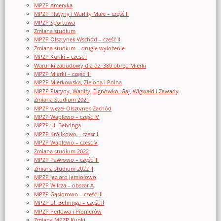
MPZP Ameryka
MPZP Platyny i Warlity Małe – część II
MPZP Sportowa
Zmiana studium
MPZP Olsztynek Wschód – część II
Zmiana studium – drugie wyłożenie
MPZP Kunki – czesc I
Warunki zabudowy dla dz. 380 obręb Mierki
MPZP Mierki – część III
MPZP Mierkowska, Zielona i Polna
MPZP Platyny, Warlity, Elgnówko, Gaj, Wigwałd i Zawady
Zmiana Studium 2021
MPZP węzeł Olsztynek Zachód
MPZP Waplewo – część IV
MPZP ul. Behringa
MPZP Królikowo – czesc I
MPZP Waplewo – czesc V
Zmiana studium 2022
MPZP Pawłowo – część III
Zmiana studium 2022 II
MPZP jezioro Jemiołowo
MPZP Wilcza – obszar A
MPZP Gąsiorowo – część III
MPZP ul. Behringa – część II
MPZP Perłowa i Pionierów
Zmiana MPZP Kunki