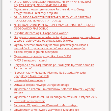
DRUGI NIEOGRANICZONY PRZETARG PISEMNY NA SPRZEDAŻ
POJAZDU SPECJALNEGO STAR 200 PM 18P
Ogłoszenie o otwartym naborze Partnera do wspólnego
przygotowania i realizacji projektu
DRUGI NIEOGRANICZONY PRZETARG PISEMNY NA SPRZEDAŻ
POJAZDU OSOBOWEGO FIAT DOBLO
NIEOGRANICZONY PRZETARG PISEMNY NA SPRZEDAŻ POJAZDU
OSOBOWEGO FIAT DOBLO
Instytut Meteorologii i Gospodarki Wodnej
Decyzja w sprawie zatwierdzenia taryf dla zbiorowego zaopatrzenia
w wodę i zbiorowego odprowadzania ścieków
Ogólny schemat procedury kontroli przestrzegania zasad i
warunków korzystania z zezwoleń na sprzedaż napojów
alkoholowych w gminie Olsztynek
Ogłoszenie o sprzedaży ciągnika Ursus C-360
MPZP Samagowo – czesc I
Rezygnacja z realizacji zadania pn. "Odkrycie tajemnic pomnika
Tannenbergu"
Nieograniczony Przetargu Pisemny Na Sprzedaż Pojazdu
Specjalnego Marki Star_200
Informacje i komunikaty
Uchwała projekt nowego ustroju szkolnego
Ogłoszenie o zebraniu mieszkańców Sołectwa Drwęck - wybory
sołtysa
Ogłoszenie o zamknięciu ul. Behringa na czas Dni Olsztynka 2016
Pozostałe obwieszczenia
Samorząd Województwa Warmińsko-Mazurskiego
Obwieszczenia Wojewody Warmińsko-Mazurskiego