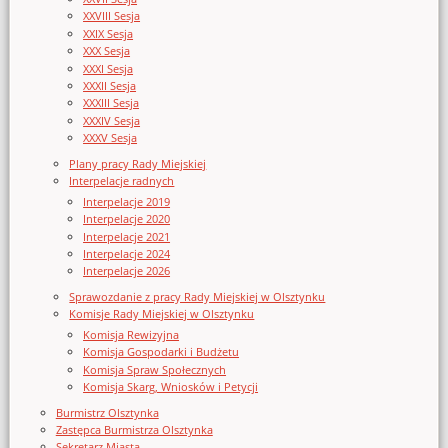
XXVIII Sesja
XXIX Sesja
XXX Sesja
XXXI Sesja
XXXII Sesja
XXXIII Sesja
XXXIV Sesja
XXXV Sesja
Plany pracy Rady Miejskiej
Interpelacje radnych
Interpelacje 2019
Interpelacje 2020
Interpelacje 2021
Interpelacje 2024
Interpelacje 2026
Sprawozdanie z pracy Rady Miejskiej w Olsztynku
Komisje Rady Miejskiej w Olsztynku
Komisja Rewizyjna
Komisja Gospodarki i Budżetu
Komisja Spraw Społecznych
Komisja Skarg, Wniosków i Petycji
Burmistrz Olsztynka
Zastępca Burmistrza Olsztynka
Sekretarz Miasta