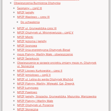
Obwieszczenia Burmistrza Olsztynka
Świętajny – część III
MPZP Jagiełły
MPZP Waplewo – czesc III
Do uchwalenia
MPZP ul. Grunwaldzka-czesc III
MPZP Olsztynek ul. Mrongowiusza – część V
MPZP Mierki
MPZP Jeziorna i Jagielly
MPZP Sosnowa
MPZP linia energetyczna Olsztynek-Biesal
mpzp Platyny, Warlity Małe - obwieszczenie
MPZP Świerkocin
Obwieszczenie w sprawie projektu zmiany mpzp m. Olsztynek
ul. Słoneczna
MPZP Lipowo Kurkowskie – czesc II
MPZP Jemiołowo – część II
MPZP ul. Leśna do węzła Olsztynek Wschód
MPZP Platyny, Warlity, Wigwałd, Gaj, Drwęck
MPZP Łutynowo
MPZP Pawłowo
MPZP Jagielly, Strazacka, Grunwaldzka, Mazurska, Warszawska
MPZP Platyny i Warlity Małe
MPZP Olsztynek ul. Poranna
MPZP Słoneczna