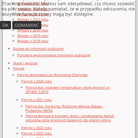
(Tracking Cookies). Możesz sam zdecydować, czy chcesz zezwolić
Wykazy z 2025 roku
na pliki cookie. Należy pamiętać, że w przypadku odrzucenia, nie
Wykazy z 2024 roku
wszystkie funkcje strony mogą być dostępne.
Wykazy z 2023 roku
Wykazy z 2022 roku
OK
ODMAWIAĆ
Wykazy z 2021 roku
Wykazy z 2020 roku
Wykazy z 2019 roku
Wykazy z 2018 roku
Dostęp do informacji publicznej
Ponowne wykorzystanie informacji publicznej
Skargi i wnioski
Petycje
Petycje skierowane do Burmistrza Olsztynka
Petycje z 2020 roku
Petycja dot. poprawy infrastruktury drogi gminnej nr
281409_5.0014
Petycje z 2021 roku
Petycja dot. konkursu: Rodzinne Miejsce Zabaw -
Podwórko NIVEA
Petycja dotycząca poprawy stanu i oznakowania dwóch
odcinków dróg gminnych biegących do granicy gminy
Petycje z 2022 roku
Petycje z 2023 roku