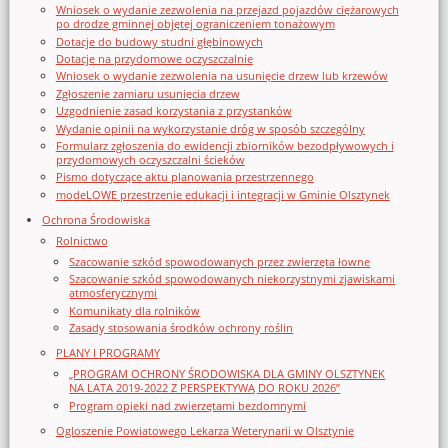
Wniosek o wydanie zezwolenia na przejazd pojazdów ciężarowych
po drodze gminnej objętej ograniczeniem tonażowym
Dotacje do budowy studni głębinowych
Dotacje na przydomowe oczyszczalnie
Wniosek o wydanie zezwolenia na usunięcie drzew lub krzewów
Zgłoszenie zamiaru usunięcia drzew
Uzgodnienie zasad korzystania z przystanków
Wydanie opinii na wykorzystanie dróg w sposób szczególny
Formularz zgłoszenia do ewidencji zbiorników bezodpływowych i
przydomowych oczyszczalni ścieków
Pismo dotyczące aktu planowania przestrzennego
modeLOWE przestrzenie edukacji i integracji w Gminie Olsztynek
Ochrona Środowiska
Rolnictwo
Szacowanie szkód spowodowanych przez zwierzęta łowne
Szacowanie szkód spowodowanych niekorzystnymi zjawiskami
atmosferycznymi
Komunikaty dla rolników
Zasady stosowania środków ochrony roślin
PLANY I PROGRAMY
„PROGRAM OCHRONY ŚRODOWISKA DLA GMINY OLSZTYNEK
NA LATA 2019-2022 Z PERSPEKTYWĄ DO ROKU 2026”
Program opieki nad zwierzętami bezdomnymi
Ogloszenie Powiatowego Lekarza Weterynarii w Olsztynie