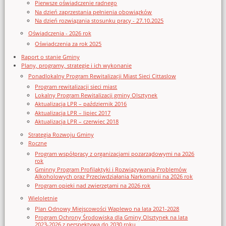
Pierwsze oświadczenie radnego
Na dzień zaprzestania pełnienia obowiązków
Na dzień rozwiązania stosunku pracy - 27.10.2025
Oświadczenia - 2026 rok
Oświadczenia za rok 2025
Raport o stanie Gminy
Plany, programy, strategie i ich wykonanie
Ponadlokalny Program Rewitalizacji Miast Sieci Cittaslow
Program rewitalizacji sieci miast
Lokalny Program Rewitalizacji gminy Olsztynek
Aktualizacja LPR – październik 2016
Aktualizacja LPR – lipiec 2017
Aktualizacja LPR – czerwiec 2018
Strategia Rozwoju Gminy
Roczne
Program współpracy z organizacjami pozarządowymi na 2026
rok
Gminny Program Profilaktyki i Rozwiązywania Problemów
Alkoholowych oraz Przeciwdziałania Narkomanii na 2026 rok
Program opieki nad zwierzętami na 2026 rok
Wieloletnie
Plan Odnowy Miejscowości Waplewo na lata 2021-2028
Program Ochrony Środowiska dla Gminy Olsztynek na lata
2023-2026 z perspektywą do 2030 roku