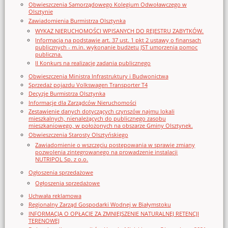
Obwieszczenia Samorządowego Kolegium Odwoławczego w
Olsztynie
Zawiadomienia Burmistrza Olsztynka
WYKAZ NIERUCHOMOŚCI WPISANYCH DO REJESTRU ZABYTKÓW.
Informacja na podstawie art. 37 ust. 1 pkt 2 ustawy o finansach
publicznych - m.in. wykonanie budżetu JST umorzenia pomoc
publiczna.
II Konkurs na realizację zadania publicznego
Obwieszczenia Ministra Infrastruktury i Budwonictwa
Sprzedaż pojazdu Volkswagen Transporter T4
Decyzje Burmistrza Olsztynka
Informacje dla Zarządców Nieruchomości
Zestawienie danych dotyczących czynszów najmu lokali
mieszkalnych, nienależących do publicznego zasobu
mieszkaniowego, w położonych na obszarze Gminy Olsztynek.
Obwieszczenia Starosty Olsztyńskiego
Zawiadomienie o wszczęciu postępowania w sprawie zmiany
pozwolenia zintegrowanego na prowadzenie instalacji
NUTRIPOL Sp. z o.o.
Ogłoszenia sprzedażowe
Ogłoszenia sprzedażowe
Uchwała reklamowa
Regionalny Zarząd Gospodarki Wodnej w Białymstoku
INFORMACJA O OPŁACIE ZA ZMNIEJSZENIE NATURALNEJ RETENCJI
TERENOWEJ