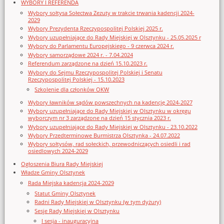
WYBORY I REFERENDA
Wybory sołtysa Sołectwa Zezuty w trakcie trwania kadencji 2024-
2029
Wybory Prezydenta Rzeczypospolitej Polskiej 2025 r.
Wybory uzupełniające do Rady Miejskiej w Olsztynku - 25.05.2025 r
Wybory do Parlamentu Europejskiego - 9 czerwca 2024 r.
Wybory samorządowe 2024 r. - 7.04.2024
Referendum zarządzone na dzień 15.10.2023 r.
Wybory do Sejmu Rzeczypospolitej Polskiej i Senatu
Rzeczypospolitej Polskiej - 15.10.2023
Szkolenie dla członków OKW
Wybory ławników sądów powszechnych na kadencję 2024-2027
Wybory uzupełniające do Rady Miejskiej w Olsztynku w okręgu
wyborczym nr 3 zarządzone na dzień 15 stycznia 2023 r.
Wybory uzupełniające do Rady Miejskiej w Olsztynku - 23.10.2022
Wybory Przedterminowe Burmistrza Olsztynka - 24.07.2022
Wybory sołtysów, rad sołeckich, przewodniczących osiedli i rad
osiedlowych 2024-2029
Ogłoszenia Biura Rady Miejskiej
Władze Gminy Olsztynek
Rada Miejska kadencja 2024-2029
Statut Gminy Olsztynek
Radni Rady Miejskiej w Olsztynku (w tym dyżury)
Sesje Rady Miejskiej w Olsztynku
I sesja - inauguracyjna