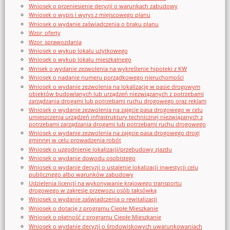
Wniosek o przeniesienie decyzji o warunkach zabudowy
Wniosek o wypis i wyrys z miejscowego planu
Wniosek o wydanie zaświadczenia o braku planu
Wzor_oferty
Wzor_sprawozdania
Wniosek o wykup lokalu użytkowego
Wniosek o wykup lokalu mieszkalnego
Wnisek o wydanie zezwolenia na wykreślenie hipoteki z KW
Wniosek o nadanie numeru porządkowego nieruchomości
Wniosek o wydanie zezwolenia na lokalizację w pasie drogowym
obiektów budowlanych lub urządzeń niezwiązanych z potrzebami
zarządzania drogami lub potrzebami ruchu drogowego oraz reklam
Wniosek o wydanie zezwolenia na zajęcie pasa drogowego w celu
umieszczenia urządzeń infrastruktury technicznej niezwiązanych z
potrzebami zarządzania drogami lub potrzebami ruchu drogowego
Wniosek o wydanie zezwolenia na zajęcie pasa drogowego drogi
gminnej w celu prowadzenia robót
Wniosek o uzgodnienie lokalizacji/przebudowy zjazdu
Wniosek o wydanie dowodu osobistego
Wniosek o wydanie decyzji o ustalenie lokalizacji inwestycji celu
publicznego albo warunków zabudowy
Udzielenia licencji na wykonywanie krajowego transportu
drogowego w zakresie przewozu osób taksówką
Wniosek o wydanie zaświadczenia o rewitalizacji
Wniosek o dotację z programu Ciepłe Mieszkanie
Wniosek o płatność z programu Ciepłe Mieszkanie
Wniosek o wydanie decyzji o środowiskowych uwarunkowaniach