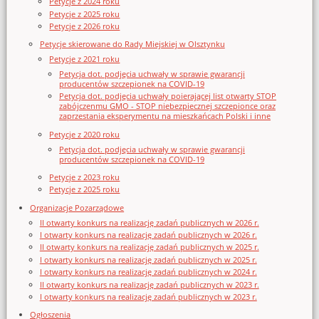
Petycje z 2024 roku
Petycje z 2025 roku
Petycje z 2026 roku
Petycje skierowane do Rady Miejskiej w Olsztynku
Petycje z 2021 roku
Petycja dot. podjęcia uchwały w sprawie gwarancji
producentów szczepionek na COVID-19
Petycja dot. podjęcia uchwały poierającej list otwarty STOP
zabójczenmu GMO - STOP niebezpiecznej szczepionce oraz
zaprzestania eksperymentu na mieszkańcach Polski i inne
Petycje z 2020 roku
Petycja dot. podjęcia uchwały w sprawie gwarancji
producentów szczepionek na COVID-19
Petycje z 2023 roku
Petycje z 2025 roku
Organizacje Pozarządowe
II otwarty konkurs na realizację zadań publicznych w 2026 r.
I otwarty konkurs na realizację zadań publicznych w 2026 r.
II otwarty konkurs na realizację zadań publicznych w 2025 r.
I otwarty konkurs na realizację zadań publicznych w 2025 r.
I otwarty konkurs na realizację zadań publicznych w 2024 r.
II otwarty konkurs na realizację zadań publicznych w 2023 r.
I otwarty konkurs na realizację zadań publicznych w 2023 r.
Ogłoszenia