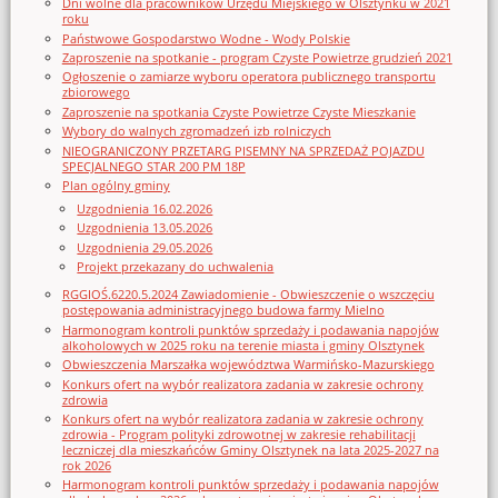
Dni wolne dla pracowników Urzędu Miejskiego w Olsztynku w 2021
roku
Państwowe Gospodarstwo Wodne - Wody Polskie
Zaproszenie na spotkanie - program Czyste Powietrze grudzień 2021
Ogłoszenie o zamiarze wyboru operatora publicznego transportu
zbiorowego
Zaproszenie na spotkania Czyste Powietrze Czyste Mieszkanie
Wybory do walnych zgromadzeń izb rolniczych
NIEOGRANICZONY PRZETARG PISEMNY NA SPRZEDAŻ POJAZDU
SPECJALNEGO STAR 200 PM 18P
Plan ogólny gminy
Uzgodnienia 16.02.2026
Uzgodnienia 13.05.2026
Uzgodnienia 29.05.2026
Projekt przekazany do uchwalenia
RGGIOŚ.6220.5.2024 Zawiadomienie - Obwieszczenie o wszczęciu
postępowania administracyjnego budowa farmy Mielno
Harmonogram kontroli punktów sprzedaży i podawania napojów
alkoholowych w 2025 roku na terenie miasta i gminy Olsztynek
Obwieszczenia Marszałka województwa Warmińsko-Mazurskiego
Konkurs ofert na wybór realizatora zadania w zakresie ochrony
zdrowia
Konkurs ofert na wybór realizatora zadania w zakresie ochrony
zdrowia - Program polityki zdrowotnej w zakresie rehabilitacji
leczniczej dla mieszkańców Gminy Olsztynek na lata 2025-2027 na
rok 2026
Harmonogram kontroli punktów sprzedaży i podawania napojów