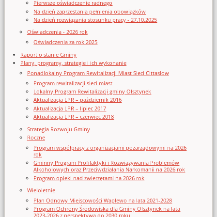
Pierwsze oświadczenie radnego
Na dzień zaprzestania pełnienia obowiązków
Na dzień rozwiązania stosunku pracy - 27.10.2025
Oświadczenia - 2026 rok
Oświadczenia za rok 2025
Raport o stanie Gminy
Plany, programy, strategie i ich wykonanie
Ponadlokalny Program Rewitalizacji Miast Sieci Cittaslow
Program rewitalizacji sieci miast
Lokalny Program Rewitalizacji gminy Olsztynek
Aktualizacja LPR – październik 2016
Aktualizacja LPR – lipiec 2017
Aktualizacja LPR – czerwiec 2018
Strategia Rozwoju Gminy
Roczne
Program współpracy z organizacjami pozarządowymi na 2026
rok
Gminny Program Profilaktyki i Rozwiązywania Problemów
Alkoholowych oraz Przeciwdziałania Narkomanii na 2026 rok
Program opieki nad zwierzętami na 2026 rok
Wieloletnie
Plan Odnowy Miejscowości Waplewo na lata 2021-2028
Program Ochrony Środowiska dla Gminy Olsztynek na lata
2023-2026 z perspektywą do 2030 roku