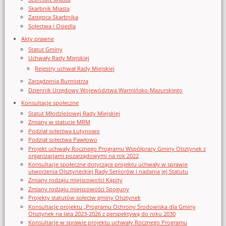
Skarbnik Miasta
Zastępca Skarbnika
Sołectwa i Osiedla
Akty prawne
Statut Gminy
Uchwały Rady Miejskiej
Rejestry uchwał Rady Miejskiej
Zarządzenia Burmistrza
Dziennik Urzędowy Województwa Warmińsko-Mazurskiego
Konsultacje społeczne
Statut Młodzieżowej Rady Miejskiej
Zmiany w statucie MRM
Podział sołectwa Łutynowo
Podział sołectwa Pawłowo
Projekt uchwały Rocznego Programu Współpracy Gminy Olsztynek z
organizacjami pozarządowymi na rok 2022
Konsultacje społeczne dotyczące projektu uchwały w sprawie
utworzenia Olsztyneckiej Rady Seniorów i nadania jej Statutu
Zmiany rodzaju miejscowości Kąpity
Zmiany rodzaju miejscowości Spoguny
Projekty statutów sołectw gminy Olsztynek
Konsultacje projektu „Programu Ochrony Środowiska dla Gminy
Olsztynek na lata 2023-2026 z perspektywą do roku 2030
Konsultacje w sprawie projektu uchwały Rocznego Programu