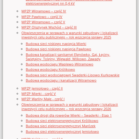
elektroenergetycznej nn 0,4 kV
MPZP Witramowo – część IV
MPZP Pawłowo – część IV
MPZP Witramowo – część V
MPZP Olsztynek Wschód – część III
Obwieszczenia w sprawach o warunki zabudowy i lokalizacji
inwestycji celu publicznego – rok wszczęcia sprawy 2025
Budowa sieci niskiego napięcia Mierki
Budowa sieci niskiego napięcia Pawłowo
Budowa kanalizacji sanitarnej Elgnówko, Gaj, Łęciny,
Świętajny, Tolejny, Wigwałd, Wilkowo, Zawady
Budowa wodociągu Waplewo-Witramowo
Budowa wodociągu Królikowo
Budowa sieci wodociągowej Swaderki-Lipowo Kurkowskie
Budowa wodociągu i kanalizacji Witramowo
MPZP Jemiołowo - część II
MPZP Mierki - część V
MPZP Warlity Małe - część I
Obwieszczenia w sprawach o warunki zabudowy i lokalizacji
inwestycji celu publicznego – rok wszczęcia sprawy 2026
Budowa drogi dla rowerów Mierki – Swaderki - Etap 1
Budowa sieci elektroenergetycznej Królikowo
Budowa sieci elektroenergetycznej Marózek
Budowa sieci elektroenergetycznej Jemiołowo