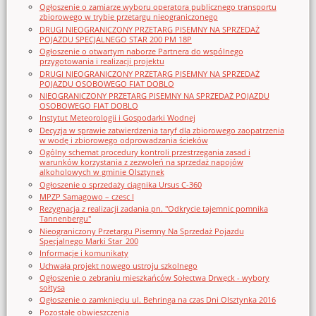
Ogłoszenie o zamiarze wyboru operatora publicznego transportu
zbiorowego w trybie przetargu nieograniczonego
DRUGI NIEOGRANICZONY PRZETARG PISEMNY NA SPRZEDAŻ
POJAZDU SPECJALNEGO STAR 200 PM 18P
Ogłoszenie o otwartym naborze Partnera do wspólnego
przygotowania i realizacji projektu
DRUGI NIEOGRANICZONY PRZETARG PISEMNY NA SPRZEDAŻ
POJAZDU OSOBOWEGO FIAT DOBLO
NIEOGRANICZONY PRZETARG PISEMNY NA SPRZEDAŻ POJAZDU
OSOBOWEGO FIAT DOBLO
Instytut Meteorologii i Gospodarki Wodnej
Decyzja w sprawie zatwierdzenia taryf dla zbiorowego zaopatrzenia
w wodę i zbiorowego odprowadzania ścieków
Ogólny schemat procedury kontroli przestrzegania zasad i
warunków korzystania z zezwoleń na sprzedaż napojów
alkoholowych w gminie Olsztynek
Ogłoszenie o sprzedaży ciągnika Ursus C-360
MPZP Samagowo – czesc I
Rezygnacja z realizacji zadania pn. "Odkrycie tajemnic pomnika
Tannenbergu"
Nieograniczony Przetargu Pisemny Na Sprzedaż Pojazdu
Specjalnego Marki Star_200
Informacje i komunikaty
Uchwała projekt nowego ustroju szkolnego
Ogłoszenie o zebraniu mieszkańców Sołectwa Drwęck - wybory
sołtysa
Ogłoszenie o zamknięciu ul. Behringa na czas Dni Olsztynka 2016
Pozostałe obwieszczenia