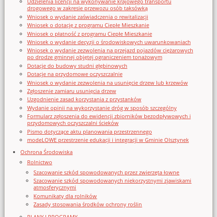
Udzielenia licencji na wykonywanie krajowego transportu
drogowego w zakresie przewozu osób taksówką
Wniosek o wydanie zaświadczenia o rewitalizacji
Wniosek o dotację z programu Ciepłe Mieszkanie
Wniosek o płatność z programu Ciepłe Mieszkanie
Wniosek o wydanie decyzji o środowiskowych uwarunkowaniach
Wniosek o wydanie zezwolenia na przejazd pojazdów ciężarowych
po drodze gminnej objętej ograniczeniem tonażowym
Dotacje do budowy studni głębinowych
Dotacje na przydomowe oczyszczalnie
Wniosek o wydanie zezwolenia na usunięcie drzew lub krzewów
Zgłoszenie zamiaru usunięcia drzew
Uzgodnienie zasad korzystania z przystanków
Wydanie opinii na wykorzystanie dróg w sposób szczególny
Formularz zgłoszenia do ewidencji zbiorników bezodpływowych i
przydomowych oczyszczalni ścieków
Pismo dotyczące aktu planowania przestrzennego
modeLOWE przestrzenie edukacji i integracji w Gminie Olsztynek
Ochrona Środowiska
Rolnictwo
Szacowanie szkód spowodowanych przez zwierzęta łowne
Szacowanie szkód spowodowanych niekorzystnymi zjawiskami
atmosferycznymi
Komunikaty dla rolników
Zasady stosowania środków ochrony roślin
PLANY I PROGRAMY