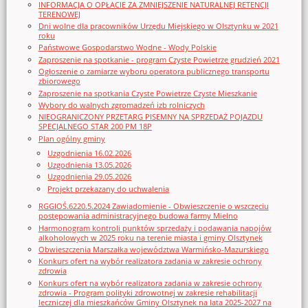
INFORMACJA O OPŁACIE ZA ZMNIEJSZENIE NATURALNEJ RETENCJI
TERENOWEJ
Dni wolne dla pracowników Urzędu Miejskiego w Olsztynku w 2021
roku
Państwowe Gospodarstwo Wodne - Wody Polskie
Zaproszenie na spotkanie - program Czyste Powietrze grudzień 2021
Ogłoszenie o zamiarze wyboru operatora publicznego transportu
zbiorowego
Zaproszenie na spotkania Czyste Powietrze Czyste Mieszkanie
Wybory do walnych zgromadzeń izb rolniczych
NIEOGRANICZONY PRZETARG PISEMNY NA SPRZEDAŻ POJAZDU
SPECJALNEGO STAR 200 PM 18P
Plan ogólny gminy
Uzgodnienia 16.02.2026
Uzgodnienia 13.05.2026
Uzgodnienia 29.05.2026
Projekt przekazany do uchwalenia
RGGIOŚ.6220.5.2024 Zawiadomienie - Obwieszczenie o wszczęciu
postępowania administracyjnego budowa farmy Mielno
Harmonogram kontroli punktów sprzedaży i podawania napojów
alkoholowych w 2025 roku na terenie miasta i gminy Olsztynek
Obwieszczenia Marszałka województwa Warmińsko-Mazurskiego
Konkurs ofert na wybór realizatora zadania w zakresie ochrony
zdrowia
Konkurs ofert na wybór realizatora zadania w zakresie ochrony
zdrowia - Program polityki zdrowotnej w zakresie rehabilitacji
leczniczej dla mieszkańców Gminy Olsztynek na lata 2025-2027 na