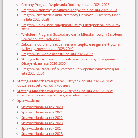
Gminny Program Wspierania Rodziny na lata 2024-2026
Program Osłonowy w zakresie dożywiania na lata 2024-2028
Program Przeciwdziałania Przemocy Domowej i Ochrony Osób
na lata 2023-2028
Program Opieki nad Zabytkami Gminy Olsztynek na lata 2025-
2028
Wieloletni Program Gospodarowania Mieszkaniowym Zasobem
Gminy na lata 2026-2030
Założenia do planu zaopatrzenia w ciepło, energię elektryczna i
paliwa gazowe na lata 2026-2040
Program usuwania azbestu na lata 2025-2032
Strategia Rozwiązywania Problemów Społecznych w gminie
Olsztynek na lata 2026-2035
Program na Rzecz Osób Starszych i z Niepełnosprawnością na
lata 2025-2030
Strategia Młodzieżowa gminy Olsztynek na lata 2026-2030 w
obszarze sportu wśród młodzieży
Strategia Młodzieżowa gminy Olsztynek na lata 2026-2030 w
obszarze zdrowia psychicznego młodych osób
Sprawozdania
Sprawozdania za rok 2020
Sprawozdania za rok 2021
Sprawozdania za rok 2022
Sprawozdania za rok 2023
Sprawozdania za rok 2024
Sprawozdania za rok 2025