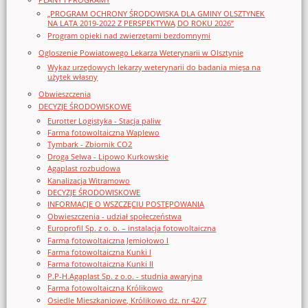
„PROGRAM OCHRONY ŚRODOWISKA DLA GMINY OLSZTYNEK
NA LATA 2019-2022 Z PERSPEKTYWĄ DO ROKU 2026”
Program opieki nad zwierzętami bezdomnymi
Ogloszenie Powiatowego Lekarza Weterynarii w Olsztynie
Wykaz urzędowych lekarzy weterynarii do badania mięsa na
użytek własny
Obwieszczenia
DECYZJE ŚRODOWISKOWE
Eurotter Logistyka - Stacja paliw
Farma fotowoltaiczna Waplewo
Tymbark - Zbiornik CO2
Droga Selwa - Lipowo Kurkowskie
Agaplast rozbudowa
Kanalizacja Witramowo
DECYZJE ŚRODOWISKOWE
INFORMACJE O WSZCZĘCIU POSTĘPOWANIA
Obwieszczenia - udział społeczeństwa
Europrofil Sp. z o. o. – instalacja fotowoltaiczna
Farma fotowoltaiczna Jemiołowo I
Farma fotowoltaiczna Kunki I
Farma fotowoltaiczna Kunki II
P.P-H.Agaplast Sp. z o.o. - studnia awaryjna
Farma fotowoltaiczna Królikowo
Osiedle Mieszkaniowe, Królikowo dz. nr 42/7