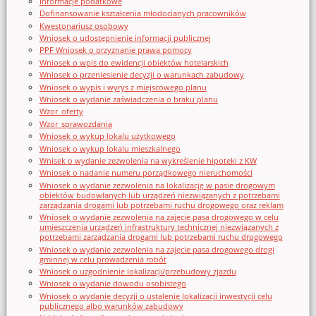
Informacje podatkowe
Dofinansowanie kształcenia młodocianych pracowników
Kwestonariusz osobowy
Wniosek o udostępnienie informacji publicznej
PPF Wniosek o przyznanie prawa pomocy
Wniosek o wpis do ewidencji obiektów hotelarskich
Wniosek o przeniesienie decyzji o warunkach zabudowy
Wniosek o wypis i wyrys z miejscowego planu
Wniosek o wydanie zaświadczenia o braku planu
Wzor_oferty
Wzor_sprawozdania
Wniosek o wykup lokalu użytkowego
Wniosek o wykup lokalu mieszkalnego
Wnisek o wydanie zezwolenia na wykreślenie hipoteki z KW
Wniosek o nadanie numeru porządkowego nieruchomości
Wniosek o wydanie zezwolenia na lokalizację w pasie drogowym
obiektów budowlanych lub urządzeń niezwiązanych z potrzebami
zarządzania drogami lub potrzebami ruchu drogowego oraz reklam
Wniosek o wydanie zezwolenia na zajęcie pasa drogowego w celu
umieszczenia urządzeń infrastruktury technicznej niezwiązanych z
potrzebami zarządzania drogami lub potrzebami ruchu drogowego
Wniosek o wydanie zezwolenia na zajęcie pasa drogowego drogi
gminnej w celu prowadzenia robót
Wniosek o uzgodnienie lokalizacji/przebudowy zjazdu
Wniosek o wydanie dowodu osobistego
Wniosek o wydanie decyzji o ustalenie lokalizacji inwestycji celu
publicznego albo warunków zabudowy