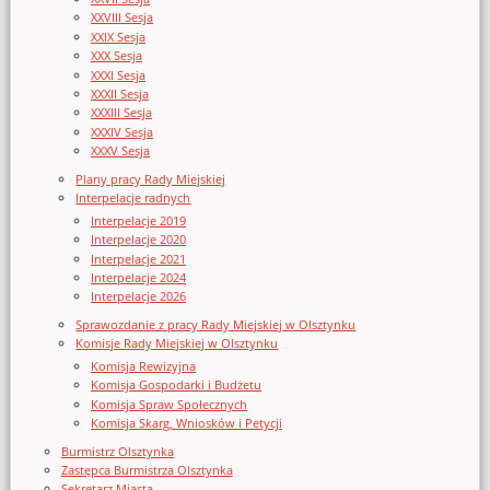
XXVIII Sesja
XXIX Sesja
XXX Sesja
XXXI Sesja
XXXII Sesja
XXXIII Sesja
XXXIV Sesja
XXXV Sesja
Plany pracy Rady Miejskiej
Interpelacje radnych
Interpelacje 2019
Interpelacje 2020
Interpelacje 2021
Interpelacje 2024
Interpelacje 2026
Sprawozdanie z pracy Rady Miejskiej w Olsztynku
Komisje Rady Miejskiej w Olsztynku
Komisja Rewizyjna
Komisja Gospodarki i Budżetu
Komisja Spraw Społecznych
Komisja Skarg, Wniosków i Petycji
Burmistrz Olsztynka
Zastępca Burmistrza Olsztynka
Sekretarz Miasta