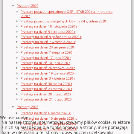
Przetargi 2020
Przetarg pojazdu specjalnego OSP - STAR 200 na 14 grudnia
2020 r
Przetarg pojazdów specjalnych OSP na 04 grudnia 2020 r
Przetarg na dzień 10 listopada 2020 r
Przetarg na dzień 9 listopada 2020 r
Przetargi na dzień 9 października 2020 r
Przetargi na dzień 7 września 2020 r
Przetargi na dzień 28 sierpnia 2020 r
Przetargi na dzień 7 sierpnia 2020
Przetargi na dzień 17 lipca 2020 r
Przetarg na dzień 10 lipca 2020 r
Przetarg na dzień 26 czerwca 2020 r
Przetargi na dzień 19 czerwca 2020 r
Przetargi na dzień 3 kwietnia 2020 r
Przetarg na dzień 30 marca 2020 r
Przetarg na dzień 23 marca 2020 r
Przetarg na dzień 28 lutego 2020 r
Przetargi na dzień 21 lutego 2020 r
Przetargi 2026
Przetarg na dzień 6 marca 2026 r.
We use cookies
Przetargi na dzień 10 sierpnia 2026 r.
Na naszej stronie internetowej używamy plików cookie. Niektóre
Przetarg na dzień 11 sierpnia 2026 r.
z nich są niezbędne dla funkcjonowania strony, inne pomagają
Przetarg na dzień 11 września 2026 r.
nam w ulepszaniu tej strony i doświadczeń użytkownika