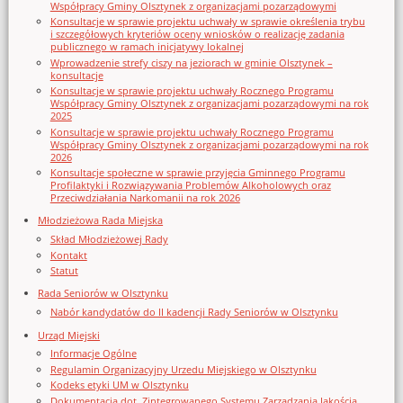
Współpracy Gminy Olsztynek z organizacjami pozarządowymi
Konsultacje w sprawie projektu uchwały w sprawie określenia trybu
i szczegółowych kryteriów oceny wniosków o realizację zadania
publicznego w ramach inicjatywy lokalnej
Wprowadzenie strefy ciszy na jeziorach w gminie Olsztynek –
konsultacje
Konsultacje w sprawie projektu uchwały Rocznego Programu
Współpracy Gminy Olsztynek z organizacjami pozarządowymi na rok
2025
Konsultacje w sprawie projektu uchwały Rocznego Programu
Współpracy Gminy Olsztynek z organizacjami pozarządowymi na rok
2026
Konsultacje społeczne w sprawie przyjęcia Gminnego Programu
Profilaktyki i Rozwiązywania Problemów Alkoholowych oraz
Przeciwdziałania Narkomanii na rok 2026
Młodzieżowa Rada Miejska
Skład Młodzieżowej Rady
Kontakt
Statut
Rada Seniorów w Olsztynku
Nabór kandydatów do II kadencji Rady Seniorów w Olsztynku
Urząd Miejski
Informacje Ogólne
Regulamin Organizacyjny Urzedu Miejskiego w Olsztynku
Kodeks etyki UM w Olsztynku
Dokumentacja dot. Zintegrowanego Systemu Zarządzania Jakością