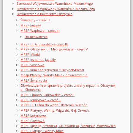
Samorząd Województwa Warmińsko-Mazurskiego
Obwieszczenia Wojewody Warmińsko-Mazurskiego
Obwieszczenia Burmistrza Olsztynka
Świętajny – część III
MPZP Jagiełły
MPZP Waplewo – czesc III
Do uchwalenia
MPZP ul. Grunwaldzka-czesc III
MPZP Olsztynek ul. Mrongowiusza – część V
MPZP Mierki
MPZP Jeziorna i Jagielly
MPZP Sosnowa
MPZP linia energetyczna Olsztynek-Biesal
mpzp Platyny, Warlity Małe - obwieszczenie
MPZP Świerkocin
Obwieszczenie w sprawie projektu zmiany mpzp m. Olsztynek
ul. Słoneczna
MPZP Lipowo Kurkowskie – czesc II
MPZP Jemiołowo – część II
MPZP ul. Leśna do węzła Olsztynek Wschód
MPZP Platyny, Warlity, Wigwałd, Gaj, Drwęck
MPZP Łutynowo
MPZP Pawłowo
MPZP Jagielly, Strazacka, Grunwaldzka, Mazurska, Warszawska
MPZP Platyny i Warlity Małe