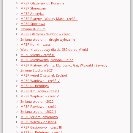
MPZP Olsztynek ul. Poranna
MPZP Słoneczna
MPZP Ameryka
MPZP Platyny i Warlity Małe – część II
MPZP Sportowa
Zmiana studium
MPZP Olsztynek Wschód – część II
Zmiana studium – drugie wyłożenie
MPZP Kunki – czesc I
Warunki zabudowy dla dz. 380 obręb Mierki
MPZP Mierki – część III
MPZP Mierkowska, Zielona i Polna
MPZP Platyny, Warlity, Elgnówko, Gaj, Wigwałd i Zawady
Zmiana Studium 2021
MPZP węzeł Olsztynek Zachód
MPZP Waplewo – część IV
MPZP ul. Behringa
MPZP Królikowo – czesc I
MPZP Waplewo – czesc V
Zmiana studium 2022
MPZP Pawłowo – część III
Zmiana studium 2022 II
MPZP jezioro Jemiołowo
MPZP Wilcza – obszar A
MPZP Gąsiorowo – część III
MPZP ul. Behringa – część II