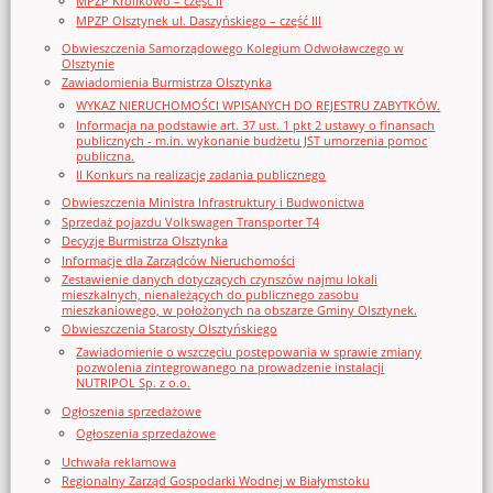
MPZP Królikowo – część II
MPZP Olsztynek ul. Daszyńskiego – część III
Obwieszczenia Samorządowego Kolegium Odwoławczego w
Olsztynie
Zawiadomienia Burmistrza Olsztynka
WYKAZ NIERUCHOMOŚCI WPISANYCH DO REJESTRU ZABYTKÓW.
Informacja na podstawie art. 37 ust. 1 pkt 2 ustawy o finansach
publicznych - m.in. wykonanie budżetu JST umorzenia pomoc
publiczna.
II Konkurs na realizację zadania publicznego
Obwieszczenia Ministra Infrastruktury i Budwonictwa
Sprzedaż pojazdu Volkswagen Transporter T4
Decyzje Burmistrza Olsztynka
Informacje dla Zarządców Nieruchomości
Zestawienie danych dotyczących czynszów najmu lokali
mieszkalnych, nienależących do publicznego zasobu
mieszkaniowego, w położonych na obszarze Gminy Olsztynek.
Obwieszczenia Starosty Olsztyńskiego
Zawiadomienie o wszczęciu postępowania w sprawie zmiany
pozwolenia zintegrowanego na prowadzenie instalacji
NUTRIPOL Sp. z o.o.
Ogłoszenia sprzedażowe
Ogłoszenia sprzedażowe
Uchwała reklamowa
Regionalny Zarząd Gospodarki Wodnej w Białymstoku