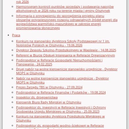
rok 2026
Harmonogram kontroli punktów sprzedaży i podawania napojów
alkoholowych w 2026 roku na terenie miasta i gminy Olsztynek
Informacja o przystąpieniu do sporządzenia projektu planu
obszarów przyspieszonego rozwoju odnawialnych źródeł energii dla
województwa warmińsko-mazurskiego w zakresie energii
promieniowania słonecznego
Praca
Konkurs na stanowisko dyrektora Szkoły Podstawowej nr 1 im.
Noblistów Polskich w Olsztynku - 19.06.2026
Dyrektor Zespołu Szkolno-Przedszkolnego w Waplewie - 14.08.2025
Referent w Biurze Obsługi Interesanta w Referacie Organizacyjnym
Podinspektor w Referacie Gospodarki Nieruchomościami i
Planowania - 24.02.2025
Drugi nabór na wolne kierownicze stanowisko urzędnicze - Dyrektor
MOPS w Olsztynku
Nabór na wolne kierownicze stanowisko urzędnicze - Dyrektor
MOPS w Olsztynku
Prezes Zarządu TBS w Olsztynku - 27.09.2024
Podinspektor w Referacie Finansów i Podatków - 19.08.2024
Inspektor ds. drogownictwa
Kierownik Biura Rady Miejskiej w Olsztynku
Podinspektor ds. inwestycji w Referacie Inwestycji i Ochrony
Środowiska Urzędu Miejskiego w Olsztynku - 25.09.2023
Konkurs na stanowisko dyrektora Przedszkola Miejskiego w
Olsztynku
Podinspektor ds. gospodarki wodno-ściekowej w Referacie