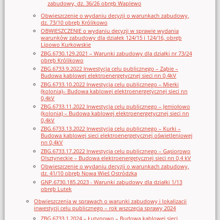
zabudowy, dz. 36/26 obręb Waplewo
Obwieszczenie o wydaniu decyzji o warunkach zabudowy,
dz. 73/10 obręb Królikowo
OBWIESZCZENIE o wydaniu decyzji w sprawie wydania
warunków zabudowy dla działek 124/15 i 124/16, obręb
Lipowo Kurkowskie
ZBG.6730.129.2021 – Warunki zabudowy dla działki nr 73/24
obręb Królikowo
ZBG.6733.9.2022 Inwestycja celu publicznego – Ząbie –
Budowa kablowej elektroenergetycznej sieci nn 0,4kV
ZBG.6733.10.2022 Inwestycja celu publicznego – Mierki
(kolonia)– Budowa kablowej elektroenergetycznej sieci nn
0,4kV
ZBG.6733.11.2022 Inwestycja celu publicznego – Jemiołowo
(kolonia) – Budowa kablowej elektroenergetycznej sieci nn
0,4kV
ZBG.6733.13.2022 Inwestycja celu publicznego – Kurki –
Budowa kablowej sieci elektroenergetycznej oświetleniowej
nn 0,4kV
ZBG.6733.17.2022 Inwestycja celu publicznego – Gąsiorowo
Olsztyneckie – Budowa elektroenergetycznej sieci nn 0,4 kV
Obwieszczenie o wydaniu decyzji o warunkach zabudowy,
dz. 41/10 obręb Nowa Wieś Ostródzka
GNP.6730.185.2023 - Warunki zabudowy dla działki 1/13
obręb Lutek
Obwieszczenia w sprawach o warunki zabudowy i lokalizacji
inwestycji celu publicznego – rok wszczęcia sprawy 2024
ZBG.6733.1.2024 – Łutynowo – Budowa kablowej sieci