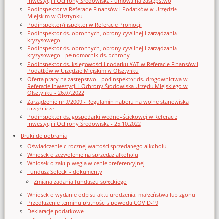
Inwestycji i Ochrony Środowiska - umowa na zastępstwo
Podinspektor w Referacie Finansów i Podatków w Urzędzie
Miejskim w Olsztynku
Podinspektor/inspektor w Referacie Promocji
Podinspektor ds. obronnych, obrony cywilnej i zarządzania
kryzysowego
Podinspektor ds. obronnych, obrony cywilnej i zarządzania
kryzysowego - pełnomocnik ds. ochrony
Podinspektor ds. księgowości i podatku VAT w Referacie Finansów i
Podatków w Urzędzie Miejskim w Olsztynku
Oferta pracy na zastępstwo - podinspektor ds. drogownictwa w
Referacie Inwestycji i Ochrony Środowiska Urzędu Miejskiego w
Olsztynku - 26.07.2022
Zarządzenie nr 9/2009 - Regulamin naboru na wolne stanowiska
urzędnicze.
Podinspektor ds. gospodarki wodno–ściekowej w Referacie
Inwestycji i Ochrony Środowiska - 25.10.2022
Druki do pobrania
Oświadczenie o rocznej wartości sprzedanego alkoholu
Wniosek o zezwolenie na sprzedaz alkoholu
Wniosek o zakup węgla w cenie preferencyjnej
Fundusz Sołecki - dokumenty
Zmiana zadania funduszu sołeckiego
Wniosek o wydanie odpisu aktu urodzenia, małżeństwa lub zgonu
Przedłużenie terminu płatności z powodu COVID-19
Deklaracje podatkowe