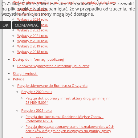
Wykazy nieruchomości przeznaczonych do sprzedaży i dzierżawy
(Tracking Cookies). Możesz sam zdecydować, czy chcesz zezwolić
na pliki cookie. Należy pamiętać, że w przypadku odrzucenia, nie
Wykazy z 2026 roku
wszystkie funkcje strony mogą być dostępne.
Wykazy z 2025 roku
Wykazy z 2024 roku
OK
ODMAWIAĆ
Wykazy z 2023 roku
Wykazy z 2022 roku
Wykazy z 2021 roku
Wykazy z 2020 roku
Wykazy z 2019 roku
Wykazy z 2018 roku
Dostęp do informacji publicznej
Ponowne wykorzystanie informacji publicznej
Skargi i wnioski
Petycje
Petycje skierowane do Burmistrza Olsztynka
Petycje z 2020 roku
Petycja dot. poprawy infrastruktury drogi gminnej nr
281409_5.0014
Petycje z 2021 roku
Petycja dot. konkursu: Rodzinne Miejsce Zabaw -
Podwórko NIVEA
Petycja dotycząca poprawy stanu i oznakowania dwóch
odcinków dróg gminnych biegących do granicy gminy