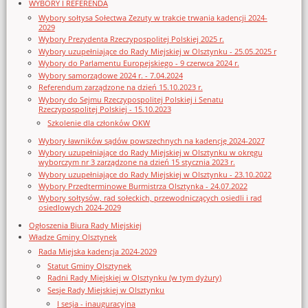
WYBORY I REFERENDA
Wybory sołtysa Sołectwa Zezuty w trakcie trwania kadencji 2024-
2029
Wybory Prezydenta Rzeczypospolitej Polskiej 2025 r.
Wybory uzupełniające do Rady Miejskiej w Olsztynku - 25.05.2025 r
Wybory do Parlamentu Europejskiego - 9 czerwca 2024 r.
Wybory samorządowe 2024 r. - 7.04.2024
Referendum zarządzone na dzień 15.10.2023 r.
Wybory do Sejmu Rzeczypospolitej Polskiej i Senatu
Rzeczypospolitej Polskiej - 15.10.2023
Szkolenie dla członków OKW
Wybory ławników sądów powszechnych na kadencję 2024-2027
Wybory uzupełniające do Rady Miejskiej w Olsztynku w okręgu
wyborczym nr 3 zarządzone na dzień 15 stycznia 2023 r.
Wybory uzupełniające do Rady Miejskiej w Olsztynku - 23.10.2022
Wybory Przedterminowe Burmistrza Olsztynka - 24.07.2022
Wybory sołtysów, rad sołeckich, przewodniczących osiedli i rad
osiedlowych 2024-2029
Ogłoszenia Biura Rady Miejskiej
Władze Gminy Olsztynek
Rada Miejska kadencja 2024-2029
Statut Gminy Olsztynek
Radni Rady Miejskiej w Olsztynku (w tym dyżury)
Sesje Rady Miejskiej w Olsztynku
I sesja - inauguracyjna