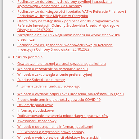
Podinspektor ds. obronnych, obrony cywilnej i zarządzania
kryzysowego - pełnomocnik ds. ochrony
Podinspektor ds. księgowości i podatku VAT w Referacie Finansów i
Podatków w Urzędzie Miejskim w Olsztynku
Oferta pracy na zastępstwo - podinspektor ds. drogownictwa w
Referacie Inwestycji i Ochrony Środowiska Urzędu Miejskiego w
Olsztynku - 26.07.2022
Zarządzenie nr 9/2009 - Regulamin naboru na wolne stanowiska
urzędnicze.
Podinspektor ds. gospodarki wodno–ściekowej w Referacie
Inwestycji i Ochrony Środowiska - 25.10.2022
Druki do pobrania
Oświadczenie o rocznej wartości sprzedanego alkoholu
Wniosek o zezwolenie na sprzedaz alkoholu
Wniosek o zakup węgla w cenie preferencyjnej
Fundusz Sołecki - dokumenty
Zmiana zadania funduszu sołeckiego
Wniosek o wydanie odpisu aktu urodzenia, małżeństwa lub zgonu
Przedłużenie terminu płatności z powodu COVID-19
Deklaracje podatkowe
Informacje podatkowe
Dofinansowanie kształcenia młodocianych pracowników
Kwestonariusz osobowy
Wniosek o udostępnienie informacji publicznej
PPF Wniosek o przyznanie prawa pomocy
Wniosek o wpis do ewidencji obiektów hotelarskich