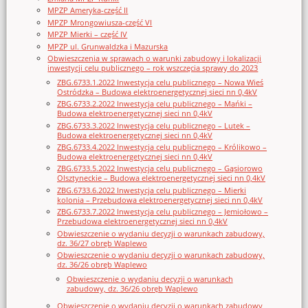
MPZP Ameryka-część II
MPZP Mrongowiusza-część VI
MPZP Mierki – część IV
MPZP ul. Grunwaldzka i Mazurska
Obwieszczenia w sprawach o warunki zabudowy i lokalizacji
inwestycji celu publicznego – rok wszczęcia sprawy do 2023
ZBG.6733.1.2022 Inwestycja celu publicznego – Nowa Wieś
Ostródzka – Budowa elektroenergetycznej sieci nn 0,4kV
ZBG.6733.2.2022 Inwestycja celu publicznego – Mańki –
Budowa elektroenergetycznej sieci nn 0,4kV
ZBG.6733.3.2022 Inwestycja celu publicznego – Lutek –
Budowa elektroenergetycznej sieci nn 0,4kV
ZBG.6733.4.2022 Inwestycja celu publicznego – Królikowo –
Budowa elektroenergetycznej sieci nn 0,4kV
ZBG.6733.5.2022 Inwestycja celu publicznego – Gąsiorowo
Olsztyneckie – Budowa elektroenergetycznej sieci nn 0,4kV
ZBG.6733.6.2022 Inwestycja celu publicznego – Mierki
kolonia – Przebudowa elektroenergetycznej sieci nn 0,4kV
ZBG.6733.7.2022 Inwestycja celu publicznego – Jemiołowo –
Przebudowa elektroenergetycznej sieci nn 0,4kV
Obwieszczenie o wydaniu decyzji o warunkach zabudowy,
dz. 36/27 obręb Waplewo
Obwieszczenie o wydaniu decyzji o warunkach zabudowy,
dz. 36/26 obręb Waplewo
Obwieszczenie o wydaniu decyzji o warunkach
zabudowy, dz. 36/26 obręb Waplewo
Obwieszczenie o wydaniu decyzji o warunkach zabudowy,