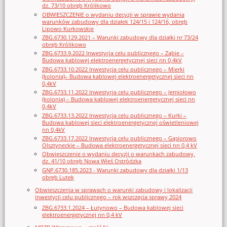
dz. 73/10 obręb Królikowo
OBWIESZCZENIE o wydaniu decyzji w sprawie wydania
warunków zabudowy dla działek 124/15 i 124/16, obręb
Lipowo Kurkowskie
ZBG.6730.129.2021 – Warunki zabudowy dla działki nr 73/24
obręb Królikowo
ZBG.6733.9.2022 Inwestycja celu publicznego – Ząbie –
Budowa kablowej elektroenergetycznej sieci nn 0,4kV
ZBG.6733.10.2022 Inwestycja celu publicznego – Mierki
(kolonia)– Budowa kablowej elektroenergetycznej sieci nn
0,4kV
ZBG.6733.11.2022 Inwestycja celu publicznego – Jemiołowo
(kolonia) – Budowa kablowej elektroenergetycznej sieci nn
0,4kV
ZBG.6733.13.2022 Inwestycja celu publicznego – Kurki –
Budowa kablowej sieci elektroenergetycznej oświetleniowej
nn 0,4kV
ZBG.6733.17.2022 Inwestycja celu publicznego – Gąsiorowo
Olsztyneckie – Budowa elektroenergetycznej sieci nn 0,4 kV
Obwieszczenie o wydaniu decyzji o warunkach zabudowy,
dz. 41/10 obręb Nowa Wieś Ostródzka
GNP.6730.185.2023 - Warunki zabudowy dla działki 1/13
obręb Lutek
Obwieszczenia w sprawach o warunki zabudowy i lokalizacji
inwestycji celu publicznego – rok wszczęcia sprawy 2024
ZBG.6733.1.2024 – Łutynowo – Budowa kablowej sieci
elektroenergetycznej nn 0,4 kV