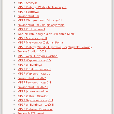
MPZP Ameryka
MPZP Platyny i Warlity Małe – część II
MPZP Sportowa
Zmiana studium
MPZP Olsztynek Wschód – część II
Zmiana studium – drugie wyłożenie
MPZP Kunki – czesc I
Warunki zabudowy dla dz. 380 obręb Mierki
MPZP Mierki – część III
MPZP Mierkowska, Zielona i Polna
MPZP Platyny, Warlity, Elgnówko, Gaj, Wigwałd i Zawady
Zmiana Studium 2021
MPZP węzeł Olsztynek Zachód
MPZP Waplewo – część IV
MPZP ul. Behringa
MPZP Królikowo – czesc I
MPZP Waplewo – czesc V
Zmiana studium 2022
MPZP Pawłowo – część III
Zmiana studium 2022 II
MPZP jezioro Jemiołowo
MPZP Wilcza – obszar A
MPZP Gąsiorowo – część III
MPZP ul. Behringa – część II
MPZP Perłowa i Pionierów
Zmiana MPZP Kunki