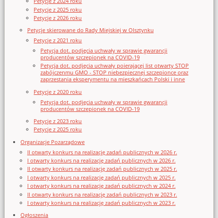
Petycje z 2024 roku
Petycje z 2025 roku
Petycje z 2026 roku
Petycje skierowane do Rady Miejskiej w Olsztynku
Petycje z 2021 roku
Petycja dot. podjęcia uchwały w sprawie gwarancji
producentów szczepionek na COVID-19
Petycja dot. podjęcia uchwały poierającej list otwarty STOP
zabójczenmu GMO - STOP niebezpiecznej szczepionce oraz
zaprzestania eksperymentu na mieszkańcach Polski i inne
Petycje z 2020 roku
Petycja dot. podjęcia uchwały w sprawie gwarancji
producentów szczepionek na COVID-19
Petycje z 2023 roku
Petycje z 2025 roku
Organizacje Pozarządowe
II otwarty konkurs na realizację zadań publicznych w 2026 r.
I otwarty konkurs na realizację zadań publicznych w 2026 r.
II otwarty konkurs na realizację zadań publicznych w 2025 r.
I otwarty konkurs na realizację zadań publicznych w 2025 r.
I otwarty konkurs na realizację zadań publicznych w 2024 r.
II otwarty konkurs na realizację zadań publicznych w 2023 r.
I otwarty konkurs na realizację zadań publicznych w 2023 r.
Ogłoszenia