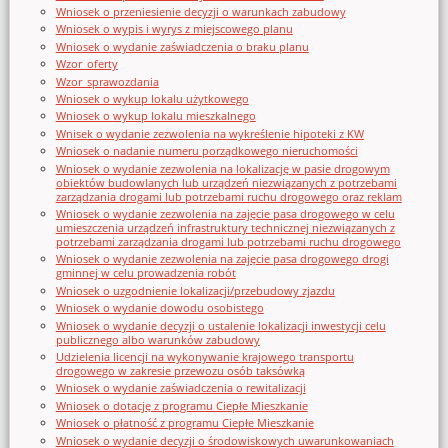
Wniosek o przeniesienie decyzji o warunkach zabudowy
Wniosek o wypis i wyrys z miejscowego planu
Wniosek o wydanie zaświadczenia o braku planu
Wzor_oferty
Wzor_sprawozdania
Wniosek o wykup lokalu użytkowego
Wniosek o wykup lokalu mieszkalnego
Wnisek o wydanie zezwolenia na wykreślenie hipoteki z KW
Wniosek o nadanie numeru porządkowego nieruchomości
Wniosek o wydanie zezwolenia na lokalizację w pasie drogowym
obiektów budowlanych lub urządzeń niezwiązanych z potrzebami
zarządzania drogami lub potrzebami ruchu drogowego oraz reklam
Wniosek o wydanie zezwolenia na zajęcie pasa drogowego w celu
umieszczenia urządzeń infrastruktury technicznej niezwiązanych z
potrzebami zarządzania drogami lub potrzebami ruchu drogowego
Wniosek o wydanie zezwolenia na zajęcie pasa drogowego drogi
gminnej w celu prowadzenia robót
Wniosek o uzgodnienie lokalizacji/przebudowy zjazdu
Wniosek o wydanie dowodu osobistego
Wniosek o wydanie decyzji o ustalenie lokalizacji inwestycji celu
publicznego albo warunków zabudowy
Udzielenia licencji na wykonywanie krajowego transportu
drogowego w zakresie przewozu osób taksówką
Wniosek o wydanie zaświadczenia o rewitalizacji
Wniosek o dotację z programu Ciepłe Mieszkanie
Wniosek o płatność z programu Ciepłe Mieszkanie
Wniosek o wydanie decyzji o środowiskowych uwarunkowaniach