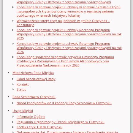
Współpracy Gminy Olsztynek z organizacjami pozarządowymi
Konsultacje w sprawie projektu uchwały w sprawie określenia trybu
i szczegółowych kryteriów oceny wniosków o realizację zadania
publicznego w ramach inicjatywy lokalnej
Wprowadzenie strefy ciszy na jeziorach w gminie Olsztynek –
konsultacje
Konsultacje w sprawie projektu uchwały Rocznego Programu
Współpracy Gminy Olsztynek z organizacjami pozarządowymi na rok
2025
Konsultacje w sprawie projektu uchwały Rocznego Programu
Współpracy Gminy Olsztynek z organizacjami pozarządowymi na rok
2026
Konsultacje społeczne w sprawie przyjęcia Gminnego Programu
Profilaktyki i Rozwiązywania Problemów Alkoholowych oraz
Przeciwdziałania Narkomanii na rok 2026
Młodzieżowa Rada Miejska
Skład Młodzieżowej Rady
Kontakt
Statut
Rada Seniorów w Olsztynku
Nabór kandydatów do II kadencji Rady Seniorów w Olsztynku
Urząd Miejski
Informacje Ogólne
Regulamin Organizacyjny Urzedu Miejskiego w Olsztynku
Kodeks etyki UM w Olsztynku
Dokumentacja dot. Zintegrowanego Systemu Zarządzania Jakością