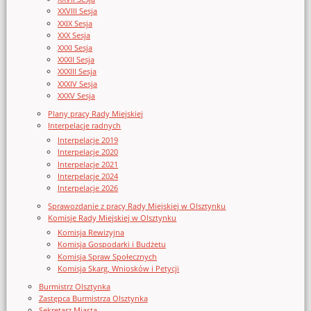
XXVIII Sesja
XXIX Sesja
XXX Sesja
XXXI Sesja
XXXII Sesja
XXXIII Sesja
XXXIV Sesja
XXXV Sesja
Plany pracy Rady Miejskiej
Interpelacje radnych
Interpelacje 2019
Interpelacje 2020
Interpelacje 2021
Interpelacje 2024
Interpelacje 2026
Sprawozdanie z pracy Rady Miejskiej w Olsztynku
Komisje Rady Miejskiej w Olsztynku
Komisja Rewizyjna
Komisja Gospodarki i Budżetu
Komisja Spraw Społecznych
Komisja Skarg, Wniosków i Petycji
Burmistrz Olsztynka
Zastępca Burmistrza Olsztynka
Sekretarz Miasta