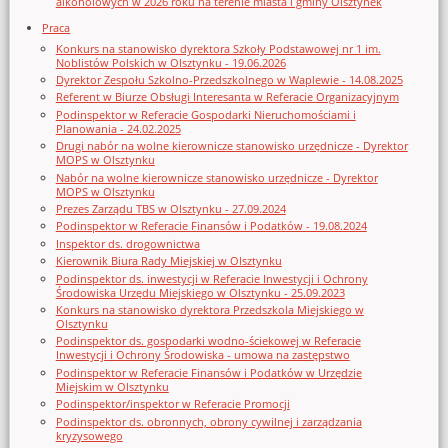
alkoholowych w 2026 roku na terenie miasta i gminy Olsztynek
Praca
Konkurs na stanowisko dyrektora Szkoły Podstawowej nr 1 im.
Noblistów Polskich w Olsztynku - 19.06.2026
Dyrektor Zespołu Szkolno-Przedszkolnego w Waplewie - 14.08.2025
Referent w Biurze Obsługi Interesanta w Referacie Organizacyjnym
Podinspektor w Referacie Gospodarki Nieruchomościami i
Planowania - 24.02.2025
Drugi nabór na wolne kierownicze stanowisko urzędnicze - Dyrektor
MOPS w Olsztynku
Nabór na wolne kierownicze stanowisko urzędnicze - Dyrektor
MOPS w Olsztynku
Prezes Zarządu TBS w Olsztynku - 27.09.2024
Podinspektor w Referacie Finansów i Podatków - 19.08.2024
Inspektor ds. drogownictwa
Kierownik Biura Rady Miejskiej w Olsztynku
Podinspektor ds. inwestycji w Referacie Inwestycji i Ochrony
Środowiska Urzędu Miejskiego w Olsztynku - 25.09.2023
Konkurs na stanowisko dyrektora Przedszkola Miejskiego w
Olsztynku
Podinspektor ds. gospodarki wodno-ściekowej w Referacie
Inwestycji i Ochrony Środowiska - umowa na zastępstwo
Podinspektor w Referacie Finansów i Podatków w Urzędzie
Miejskim w Olsztynku
Podinspektor/inspektor w Referacie Promocji
Podinspektor ds. obronnych, obrony cywilnej i zarządzania
kryzysowego