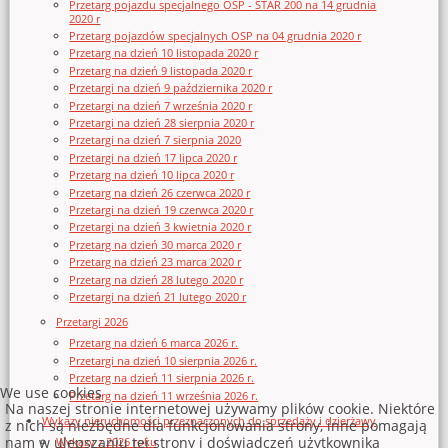
Przetarg pojazdu specjalnego OSP - STAR 200 na 14 grudnia
2020 r
Przetarg pojazdów specjalnych OSP na 04 grudnia 2020 r
Przetarg na dzień 10 listopada 2020 r
Przetarg na dzień 9 listopada 2020 r
Przetargi na dzień 9 października 2020 r
Przetargi na dzień 7 września 2020 r
Przetargi na dzień 28 sierpnia 2020 r
Przetargi na dzień 7 sierpnia 2020
Przetargi na dzień 17 lipca 2020 r
Przetarg na dzień 10 lipca 2020 r
Przetarg na dzień 26 czerwca 2020 r
Przetargi na dzień 19 czerwca 2020 r
Przetargi na dzień 3 kwietnia 2020 r
Przetarg na dzień 30 marca 2020 r
Przetarg na dzień 23 marca 2020 r
Przetarg na dzień 28 lutego 2020 r
Przetargi na dzień 21 lutego 2020 r
Przetargi 2026
Przetarg na dzień 6 marca 2026 r.
Przetargi na dzień 10 sierpnia 2026 r.
Przetarg na dzień 11 sierpnia 2026 r.
We use cookies
Przetarg na dzień 11 września 2026 r.
Na naszej stronie internetowej używamy plików cookie. Niektóre
Wykazy nieruchomości przeznaczonych do sprzedaży i dzierżawy
z nich są niezbędne dla funkcjonowania strony, inne pomagają
nam w ulepszaniu tej strony i doświadczeń użytkownika
Wykazy z 2026 roku