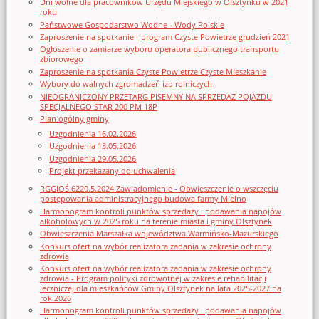
Dni wolne dla pracowników Urzędu Miejskiego w Olsztynku w 2021
roku
Państwowe Gospodarstwo Wodne - Wody Polskie
Zaproszenie na spotkanie - program Czyste Powietrze grudzień 2021
Ogłoszenie o zamiarze wyboru operatora publicznego transportu
zbiorowego
Zaproszenie na spotkania Czyste Powietrze Czyste Mieszkanie
Wybory do walnych zgromadzeń izb rolniczych
NIEOGRANICZONY PRZETARG PISEMNY NA SPRZEDAŻ POJAZDU
SPECJALNEGO STAR 200 PM 18P
Plan ogólny gminy
Uzgodnienia 16.02.2026
Uzgodnienia 13.05.2026
Uzgodnienia 29.05.2026
Projekt przekazany do uchwalenia
RGGIOŚ.6220.5.2024 Zawiadomienie - Obwieszczenie o wszczęciu
postępowania administracyjnego budowa farmy Mielno
Harmonogram kontroli punktów sprzedaży i podawania napojów
alkoholowych w 2025 roku na terenie miasta i gminy Olsztynek
Obwieszczenia Marszałka województwa Warmińsko-Mazurskiego
Konkurs ofert na wybór realizatora zadania w zakresie ochrony
zdrowia
Konkurs ofert na wybór realizatora zadania w zakresie ochrony
zdrowia - Program polityki zdrowotnej w zakresie rehabilitacji
leczniczej dla mieszkańców Gminy Olsztynek na lata 2025-2027 na
rok 2026
Harmonogram kontroli punktów sprzedaży i podawania napojów