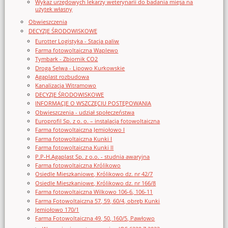
Wykaz urzędowych lekarzy weterynarii do badania mięsa na
użytek własny
Obwieszczenia
DECYZJE ŚRODOWISKOWE
Eurotter Logistyka - Stacja paliw
Farma fotowoltaiczna Waplewo
Tymbark - Zbiornik CO2
Droga Selwa - Lipowo Kurkowskie
Agaplast rozbudowa
Kanalizacja Witramowo
DECYZJE ŚRODOWISKOWE
INFORMACJE O WSZCZĘCIU POSTĘPOWANIA
Obwieszczenia - udział społeczeństwa
Europrofil Sp. z o. o. – instalacja fotowoltaiczna
Farma fotowoltaiczna Jemiołowo I
Farma fotowoltaiczna Kunki I
Farma fotowoltaiczna Kunki II
P.P-H.Agaplast Sp. z o.o. - studnia awaryjna
Farma fotowoltaiczna Królikowo
Osiedle Mieszkaniowe, Królikowo dz. nr 42/7
Osiedle Mieszkaniowe, Królikowo dz. nr 166/8
Farma fotowoltaiczna Wilkowo 106-6, 106-11
Farma Fotowoltaiczna 57, 59, 60/4, obręb Kunki
Jemiołowo 170/1
Farma Fotowoltaiczna 49, 50, 160/5, Pawłowo