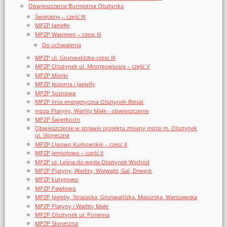
Obwieszczenia Burmistrza Olsztynka
Świętajny – część III
MPZP Jagiełły
MPZP Waplewo – czesc III
Do uchwalenia
MPZP ul. Grunwaldzka-czesc III
MPZP Olsztynek ul. Mrongowiusza – część V
MPZP Mierki
MPZP Jeziorna i Jagielly
MPZP Sosnowa
MPZP linia energetyczna Olsztynek-Biesal
mpzp Platyny, Warlity Małe - obwieszczenie
MPZP Świerkocin
Obwieszczenie w sprawie projektu zmiany mpzp m. Olsztynek
ul. Słoneczna
MPZP Lipowo Kurkowskie – czesc II
MPZP Jemiołowo – część II
MPZP ul. Leśna do węzła Olsztynek Wschód
MPZP Platyny, Warlity, Wigwałd, Gaj, Drwęck
MPZP Łutynowo
MPZP Pawłowo
MPZP Jagielly, Strazacka, Grunwaldzka, Mazurska, Warszawska
MPZP Platyny i Warlity Małe
MPZP Olsztynek ul. Poranna
MPZP Słoneczna