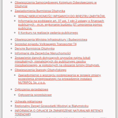
Obwieszczenia Samorządowego Kolegium Odwoławczego w
Olsztynie
Zawiadomienia Burmistrza Olsztynka
WYKAZ NIERUCHOMOŚCI WPISANYCH DO REJESTRU ZABYTKÓW.
Informacja na podstawie art. 37 ust. 1 pkt 2 ustawy o finansach
publicznych - m.in. wykonanie budżetu JST umorzenia pomoc
publiczna.
II Konkurs na realizację zadania publicznego
Obwieszczenia Ministra Infrastruktury i Budwonictwa
Sprzedaż pojazdu Volkswagen Transporter T4
Decyzje Burmistrza Olsztynka
Informacje dla Zarządców Nieruchomości
Zestawienie danych dotyczących czynszów najmu lokali
mieszkalnych, nienależących do publicznego zasobu
mieszkaniowego, w położonych na obszarze Gminy Olsztynek.
Obwieszczenia Starosty Olsztyńskiego
Zawiadomienie o wszczęciu postępowania w sprawie zmiany
pozwolenia zintegrowanego na prowadzenie instalacji
NUTRIPOL Sp. z o.o.
Ogłoszenia sprzedażowe
Ogłoszenia sprzedażowe
Uchwała reklamowa
Regionalny Zarząd Gospodarki Wodnej w Białymstoku
INFORMACJA O OPŁACIE ZA ZMNIEJSZENIE NATURALNEJ RETENCJI
TERENOWEJ