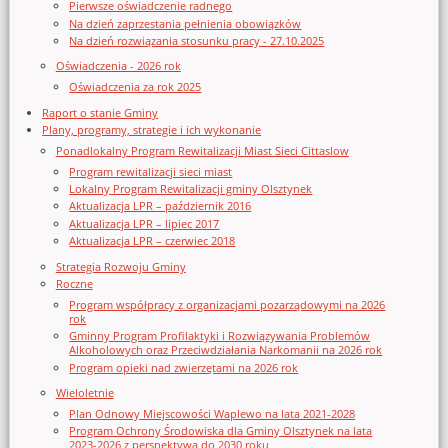
Pierwsze oświadczenie radnego
Na dzień zaprzestania pełnienia obowiązków
Na dzień rozwiązania stosunku pracy - 27.10.2025
Oświadczenia - 2026 rok
Oświadczenia za rok 2025
Raport o stanie Gminy
Plany, programy, strategie i ich wykonanie
Ponadlokalny Program Rewitalizacji Miast Sieci Cittaslow
Program rewitalizacji sieci miast
Lokalny Program Rewitalizacji gminy Olsztynek
Aktualizacja LPR – październik 2016
Aktualizacja LPR – lipiec 2017
Aktualizacja LPR – czerwiec 2018
Strategia Rozwoju Gminy
Roczne
Program współpracy z organizacjami pozarządowymi na 2026
rok
Gminny Program Profilaktyki i Rozwiązywania Problemów
Alkoholowych oraz Przeciwdziałania Narkomanii na 2026 rok
Program opieki nad zwierzętami na 2026 rok
Wieloletnie
Plan Odnowy Miejscowości Waplewo na lata 2021-2028
Program Ochrony Środowiska dla Gminy Olsztynek na lata
2023-2026 z perspektywą do 2030 roku