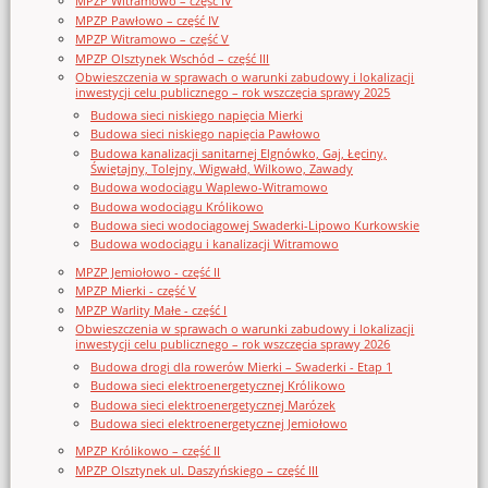
MPZP Witramowo – część IV
MPZP Pawłowo – część IV
MPZP Witramowo – część V
MPZP Olsztynek Wschód – część III
Obwieszczenia w sprawach o warunki zabudowy i lokalizacji
inwestycji celu publicznego – rok wszczęcia sprawy 2025
Budowa sieci niskiego napięcia Mierki
Budowa sieci niskiego napięcia Pawłowo
Budowa kanalizacji sanitarnej Elgnówko, Gaj, Łęciny,
Świętajny, Tolejny, Wigwałd, Wilkowo, Zawady
Budowa wodociągu Waplewo-Witramowo
Budowa wodociągu Królikowo
Budowa sieci wodociągowej Swaderki-Lipowo Kurkowskie
Budowa wodociągu i kanalizacji Witramowo
MPZP Jemiołowo - część II
MPZP Mierki - część V
MPZP Warlity Małe - część I
Obwieszczenia w sprawach o warunki zabudowy i lokalizacji
inwestycji celu publicznego – rok wszczęcia sprawy 2026
Budowa drogi dla rowerów Mierki – Swaderki - Etap 1
Budowa sieci elektroenergetycznej Królikowo
Budowa sieci elektroenergetycznej Marózek
Budowa sieci elektroenergetycznej Jemiołowo
MPZP Królikowo – część II
MPZP Olsztynek ul. Daszyńskiego – część III