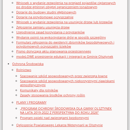
Wniosek o wydanie zezwolenia na przejazd pojazdów ciężarowych
po drodze gminnej objętej ograniczeniem tonażowym
Dotacje do budowy studni głębinowych
Dotacje na przydomowe oczyszczalnie
Wniosek o wydanie zezwolenia na usunięcie drzew lub krzewów
Zgłoszenie zamiaru usunięcia drzew
Uzgodnienie zasad korzystania z przystanków
Wydanie opinii na wykorzystanie dróg w sposób szczególny
Formularz zgłoszenia do ewidencji zbiorników bezodpływowych i
przydomowych oczyszczalni ścieków
Pismo dotyczące aktu planowania przestrzennego
modeLOWE przestrzenie edukacji i integracji w Gminie Olsztynek
Ochrona Środowiska
Rolnictwo
Szacowanie szkód spowodowanych przez zwierzęta łowne
Szacowanie szkód spowodowanych niekorzystnymi zjawiskami
atmosferycznymi
Komunikaty dla rolników
Zasady stosowania środków ochrony roślin
PLANY I PROGRAMY
„PROGRAM OCHRONY ŚRODOWISKA DLA GMINY OLSZTYNEK
NA LATA 2019-2022 Z PERSPEKTYWĄ DO ROKU 2026”
Program opieki nad zwierzętami bezdomnymi
Ogloszenie Powiatowego Lekarza Weterynarii w Olsztynie