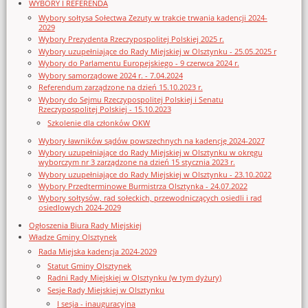
WYBORY I REFERENDA
Wybory sołtysa Sołectwa Zezuty w trakcie trwania kadencji 2024-
2029
Wybory Prezydenta Rzeczypospolitej Polskiej 2025 r.
Wybory uzupełniające do Rady Miejskiej w Olsztynku - 25.05.2025 r
Wybory do Parlamentu Europejskiego - 9 czerwca 2024 r.
Wybory samorządowe 2024 r. - 7.04.2024
Referendum zarządzone na dzień 15.10.2023 r.
Wybory do Sejmu Rzeczypospolitej Polskiej i Senatu
Rzeczypospolitej Polskiej - 15.10.2023
Szkolenie dla członków OKW
Wybory ławników sądów powszechnych na kadencję 2024-2027
Wybory uzupełniające do Rady Miejskiej w Olsztynku w okręgu
wyborczym nr 3 zarządzone na dzień 15 stycznia 2023 r.
Wybory uzupełniające do Rady Miejskiej w Olsztynku - 23.10.2022
Wybory Przedterminowe Burmistrza Olsztynka - 24.07.2022
Wybory sołtysów, rad sołeckich, przewodniczących osiedli i rad
osiedlowych 2024-2029
Ogłoszenia Biura Rady Miejskiej
Władze Gminy Olsztynek
Rada Miejska kadencja 2024-2029
Statut Gminy Olsztynek
Radni Rady Miejskiej w Olsztynku (w tym dyżury)
Sesje Rady Miejskiej w Olsztynku
I sesja - inauguracyjna