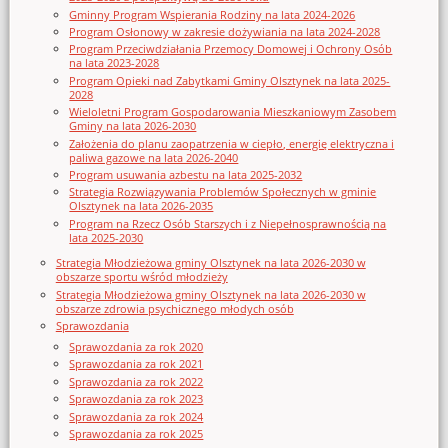
Gminny Program Wspierania Rodziny na lata 2024-2026
Program Osłonowy w zakresie dożywiania na lata 2024-2028
Program Przeciwdziałania Przemocy Domowej i Ochrony Osób
na lata 2023-2028
Program Opieki nad Zabytkami Gminy Olsztynek na lata 2025-
2028
Wieloletni Program Gospodarowania Mieszkaniowym Zasobem
Gminy na lata 2026-2030
Założenia do planu zaopatrzenia w ciepło, energię elektryczna i
paliwa gazowe na lata 2026-2040
Program usuwania azbestu na lata 2025-2032
Strategia Rozwiązywania Problemów Społecznych w gminie
Olsztynek na lata 2026-2035
Program na Rzecz Osób Starszych i z Niepełnosprawnością na
lata 2025-2030
Strategia Młodzieżowa gminy Olsztynek na lata 2026-2030 w
obszarze sportu wśród młodzieży
Strategia Młodzieżowa gminy Olsztynek na lata 2026-2030 w
obszarze zdrowia psychicznego młodych osób
Sprawozdania
Sprawozdania za rok 2020
Sprawozdania za rok 2021
Sprawozdania za rok 2022
Sprawozdania za rok 2023
Sprawozdania za rok 2024
Sprawozdania za rok 2025