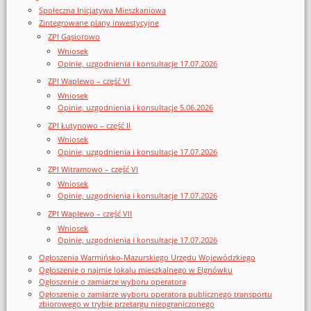
Społeczna Inicjatywa Mieszkaniowa
Zintegrowane plany inwestycyjne
ZPI Gąsiorowo
Wniosek
Opinie, uzgodnienia i konsultacje 17.07.2026
ZPI Waplewo – część VI
Wniosek
Opinie, uzgodnienia i konsultacje 5.06.2026
ZPI Łutynowo – część II
Wniosek
Opinie, uzgodnienia i konsultacje 17.07.2026
ZPI Witramowo – część VI
Wniosek
Opinie, uzgodnienia i konsultacje 17.07.2026
ZPI Waplewo – część VII
Wniosek
Opinie, uzgodnienia i konsultacje 17.07.2026
Ogłoszenia Warmińsko-Mazurskiego Urzędu Wojewódzkiego
Ogłoszenie o najmie lokalu mieszkalnego w Elgnówku
Ogłoszenie o zamiarze wyboru operatora
Ogłoszenie o zamiarze wyboru operatora publicznego transportu
zbiorowego w trybie przetargu nieograniczonego