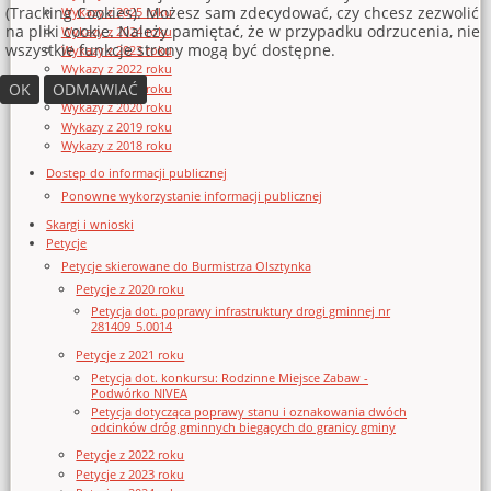
(Tracking Cookies). Możesz sam zdecydować, czy chcesz zezwolić
Wykazy z 2025 roku
na pliki cookie. Należy pamiętać, że w przypadku odrzucenia, nie
Wykazy z 2024 roku
wszystkie funkcje strony mogą być dostępne.
Wykazy z 2023 roku
Wykazy z 2022 roku
OK
ODMAWIAĆ
Wykazy z 2021 roku
Wykazy z 2020 roku
Wykazy z 2019 roku
Wykazy z 2018 roku
Dostęp do informacji publicznej
Ponowne wykorzystanie informacji publicznej
Skargi i wnioski
Petycje
Petycje skierowane do Burmistrza Olsztynka
Petycje z 2020 roku
Petycja dot. poprawy infrastruktury drogi gminnej nr
281409_5.0014
Petycje z 2021 roku
Petycja dot. konkursu: Rodzinne Miejsce Zabaw -
Podwórko NIVEA
Petycja dotycząca poprawy stanu i oznakowania dwóch
odcinków dróg gminnych biegących do granicy gminy
Petycje z 2022 roku
Petycje z 2023 roku