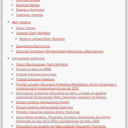
Skarbnik Miasta
Zastępca Skarbnika
Sołectwa i Osiedla
Akty prawne
Statut Gminy
Uchwały Rady Miejskiej
Rejestry uchwał Rady Miejskiej
Zarządzenia Burmistrza
Dziennik Urzędowy Województwa Warmińsko-Mazurskiego
Konsultacje społeczne
Statut Młodzieżowej Rady Miejskiej
Zmiany w statucie MRM
Podział sołectwa Łutynowo
Podział sołectwa Pawłowo
Projekt uchwały Rocznego Programu Współpracy Gminy Olsztynek z
organizacjami pozarządowymi na rok 2022
Konsultacje społeczne dotyczące projektu uchwały w sprawie
utworzenia Olsztyneckiej Rady Seniorów i nadania jej Statutu
Zmiany rodzaju miejscowości Kąpity
Zmiany rodzaju miejscowości Spoguny
Projekty statutów sołectw gminy Olsztynek
Konsultacje projektu „Programu Ochrony Środowiska dla Gminy
Olsztynek na lata 2023-2026 z perspektywą do roku 2030
Konsultacje w sprawie projektu uchwały Rocznego Programu