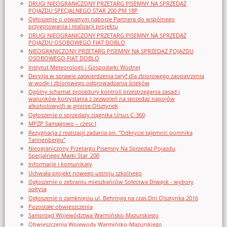
DRUGI NIEOGRANICZONY PRZETARG PISEMNY NA SPRZEDAŻ
POJAZDU SPECJALNEGO STAR 200 PM 18P
Ogłoszenie o otwartym naborze Partnera do wspólnego
przygotowania i realizacji projektu
DRUGI NIEOGRANICZONY PRZETARG PISEMNY NA SPRZEDAŻ
POJAZDU OSOBOWEGO FIAT DOBLO
NIEOGRANICZONY PRZETARG PISEMNY NA SPRZEDAŻ POJAZDU
OSOBOWEGO FIAT DOBLO
Instytut Meteorologii i Gospodarki Wodnej
Decyzja w sprawie zatwierdzenia taryf dla zbiorowego zaopatrzenia
w wodę i zbiorowego odprowadzania ścieków
Ogólny schemat procedury kontroli przestrzegania zasad i
warunków korzystania z zezwoleń na sprzedaż napojów
alkoholowych w gminie Olsztynek
Ogłoszenie o sprzedaży ciągnika Ursus C-360
MPZP Samagowo – czesc I
Rezygnacja z realizacji zadania pn. "Odkrycie tajemnic pomnika
Tannenbergu"
Nieograniczony Przetargu Pisemny Na Sprzedaż Pojazdu
Specjalnego Marki Star_200
Informacje i komunikaty
Uchwała projekt nowego ustroju szkolnego
Ogłoszenie o zebraniu mieszkańców Sołectwa Drwęck - wybory
sołtysa
Ogłoszenie o zamknięciu ul. Behringa na czas Dni Olsztynka 2016
Pozostałe obwieszczenia
Samorząd Województwa Warmińsko-Mazurskiego
Obwieszczenia Wojewody Warmińsko-Mazurskiego