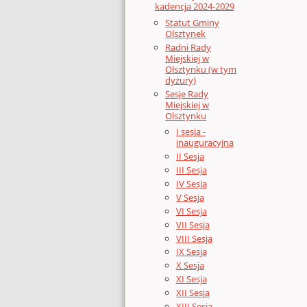
kadencja 2024-2029
Statut Gminy
Olsztynek
Radni Rady
Miejskiej w
Olsztynku (w tym
dyżury)
Sesje Rady
Miejskiej w
Olsztynku
I sesja -
inauguracyjna
II Sesja
III Sesja
IV Sesja
V Sesja
VI Sesja
VII Sesja
VIII Sesja
IX Sesja
X Sesja
XI Sesja
XII Sesja
XIII Sesja