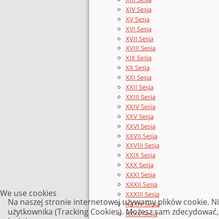
XIV Sesja
XV Sesja
XVI Sesja
XVII Sesja
XVIII Sesja
XIX Sesja
XX Sesja
XXI Sesja
XXII Sesja
XXIII Sesja
XXIV Sesja
XXV Sesja
XXVI Sesja
XXVII Sesja
XXVIII Sesja
XXIX Sesja
XXX Sesja
XXXI Sesja
XXXII Sesja
We use cookies
XXXIII Sesja
Na naszej stronie internetowej używamy plików cookie. N
XXXIV Sesja
użytkownika (Tracking Cookies). Możesz sam zdecydować, c
XXXV Sesja