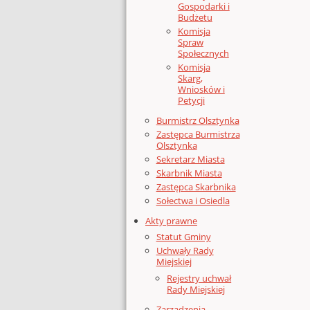
Gospodarki i
Budżetu
Komisja
Spraw
Społecznych
Komisja
Skarg,
Wniosków i
Petycji
Burmistrz Olsztynka
Zastępca Burmistrza
Olsztynka
Sekretarz Miasta
Skarbnik Miasta
Zastępca Skarbnika
Sołectwa i Osiedla
Akty prawne
Statut Gminy
Uchwały Rady
Miejskiej
Rejestry uchwał
Rady Miejskiej
Zarządzenia