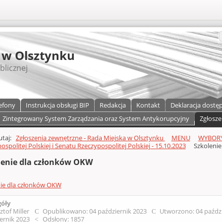
S
 w Olsztynku
blicznej
efony
Instrukcja obsługi BIP
Redakcja
Kontakt
Deklaracja dostę
Zintegrowany System Zarządzania oraz System Antykorupcyjny
Zgłosze
a)
zawartości
tutaj:
Zgłoszenia zewnętrzne - Rada Miejska w Olsztynku
MENU
WYBORY
ospolitej Polskiej i Senatu Rzeczypospolitej Polskiej - 15.10.2023
Szkoleni
lenie dla członków OKW
nie dla członków OKW
góły
ztof Miller
Opublikowano: 04 październik 2023
Utworzono: 04 paźdz
ernik 2023
Odsłony: 1857