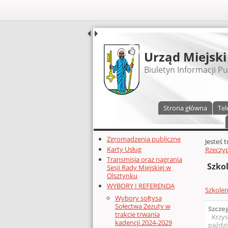
UDOSTĘPNIJ
Urząd Miejski
Biuletyn Informacji Pu
Menu główne
Strona główna
Tel
Dodatkowe zasoby (lewa kolumn
Zgromadzenia publiczne
Głównej 
Jesteś 
Karty Usług
Rzeczyp
Transmisja oraz nagrania
Szko
Sesji Rady Miejskiej w
Olsztynku
WYBORY I REFERENDA
Szkole
Wybory sołtysa
Sołectwa Zezuty w
Szcze
trakcie trwania
Krzys
kadencji 2024-2029
paździ