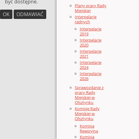
być dostępne.
Plany pracy Rady
Miejskiej
OK
ODMAWIAĆ
Interpelacje
radnych
Interpelacje
2019
Interpelacje
2020
Interpelacje
2021
Interpelacje
2024
Interpelacje
2026
Sprawozdanie z
pracy Rady
Miejskiej w
Olsztynku
Komisje Rady
Miejskiej w
Olsztynku
Komisja
Rewizyjna
Komisja