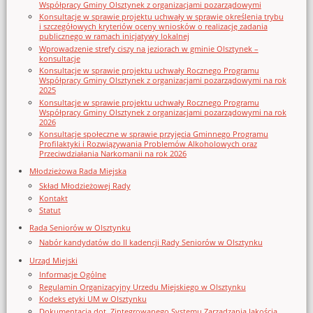
Współpracy Gminy Olsztynek z organizacjami pozarządowymi
Konsultacje w sprawie projektu uchwały w sprawie określenia trybu
i szczegółowych kryteriów oceny wniosków o realizację zadania
publicznego w ramach inicjatywy lokalnej
Wprowadzenie strefy ciszy na jeziorach w gminie Olsztynek –
konsultacje
Konsultacje w sprawie projektu uchwały Rocznego Programu
Współpracy Gminy Olsztynek z organizacjami pozarządowymi na rok
2025
Konsultacje w sprawie projektu uchwały Rocznego Programu
Współpracy Gminy Olsztynek z organizacjami pozarządowymi na rok
2026
Konsultacje społeczne w sprawie przyjęcia Gminnego Programu
Profilaktyki i Rozwiązywania Problemów Alkoholowych oraz
Przeciwdziałania Narkomanii na rok 2026
Młodzieżowa Rada Miejska
Skład Młodzieżowej Rady
Kontakt
Statut
Rada Seniorów w Olsztynku
Nabór kandydatów do II kadencji Rady Seniorów w Olsztynku
Urząd Miejski
Informacje Ogólne
Regulamin Organizacyjny Urzedu Miejskiego w Olsztynku
Kodeks etyki UM w Olsztynku
Dokumentacja dot. Zintegrowanego Systemu Zarządzania Jakością