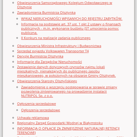
Obwieszczenia Samorządowego Kolegium Odwoławczego w
Olsztynie
Zawiadomienia Burmistrza Olsztynka
WYKAZ NIERUCHOMOŚCI WPISANYCH DO REJESTRU ZABYTKÓW.
Informacja na podstawie art. 37 ust. 1 pkt 2 ustawy o finansach
publicznych - m.in. wykonanie budżetu JST umorzenia pomoc
publiczna.
II Konkurs na realizację zadania publicznego
Obwieszczenia Ministra Infrastruktury i Budwonictwa
Sprzedaż pojazdu Volkswagen Transporter T4
Decyzje Burmistrza Olsztynka
Informacje dla Zarządców Nieruchomości
Zestawienie danych dotyczących czynszów najmu lokali
mieszkalnych, nienależących do publicznego zasobu
mieszkaniowego, w położonych na obszarze Gminy Olsztynek.
Obwieszczenia Starosty Olsztyńskiego
Zawiadomienie o wszczęciu postępowania w sprawie zmiany
pozwolenia zintegrowanego na prowadzenie instalacji
NUTRIPOL Sp. z o.o.
Ogłoszenia sprzedażowe
Ogłoszenia sprzedażowe
Uchwała reklamowa
Regionalny Zarząd Gospodarki Wodnej w Białymstoku
INFORMACJA O OPŁACIE ZA ZMNIEJSZENIE NATURALNEJ RETENCJI
TERENOWEJ