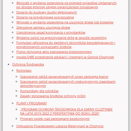
Wniosek o wydanie zezwolenia na przejazd pojazdów ciężarowych
po drodze gminnej objętej ograniczeniem tonażowym
Dotacje do budowy studni głębinowych
Dotacje na przydomowe oczyszczalnie
Wniosek o wydanie zezwolenia na usunięcie drzew lub krzewów
Zgłoszenie zamiaru usunięcia drzew
Uzgodnienie zasad korzystania z przystanków
Wydanie opinii na wykorzystanie dróg w sposób szczególny
Formularz zgłoszenia do ewidencji zbiorników bezodpływowych i
przydomowych oczyszczalni ścieków
Pismo dotyczące aktu planowania przestrzennego
modeLOWE przestrzenie edukacji i integracji w Gminie Olsztynek
Ochrona Środowiska
Rolnictwo
Szacowanie szkód spowodowanych przez zwierzęta łowne
Szacowanie szkód spowodowanych niekorzystnymi zjawiskami
atmosferycznymi
Komunikaty dla rolników
Zasady stosowania środków ochrony roślin
PLANY I PROGRAMY
„PROGRAM OCHRONY ŚRODOWISKA DLA GMINY OLSZTYNEK
NA LATA 2019-2022 Z PERSPEKTYWĄ DO ROKU 2026”
Program opieki nad zwierzętami bezdomnymi
Ogloszenie Powiatowego Lekarza Weterynarii w Olsztynie