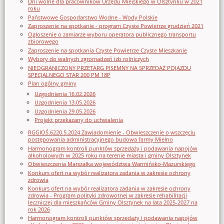
Dni wolne dla pracowników Urzędu Miejskiego w Olsztynku w 2021
roku
Państwowe Gospodarstwo Wodne - Wody Polskie
Zaproszenie na spotkanie - program Czyste Powietrze grudzień 2021
Ogłoszenie o zamiarze wyboru operatora publicznego transportu
zbiorowego
Zaproszenie na spotkania Czyste Powietrze Czyste Mieszkanie
Wybory do walnych zgromadzeń izb rolniczych
NIEOGRANICZONY PRZETARG PISEMNY NA SPRZEDAŻ POJAZDU
SPECJALNEGO STAR 200 PM 18P
Plan ogólny gminy
Uzgodnienia 16.02.2026
Uzgodnienia 13.05.2026
Uzgodnienia 29.05.2026
Projekt przekazany do uchwalenia
RGGIOŚ.6220.5.2024 Zawiadomienie - Obwieszczenie o wszczęciu
postępowania administracyjnego budowa farmy Mielno
Harmonogram kontroli punktów sprzedaży i podawania napojów
alkoholowych w 2025 roku na terenie miasta i gminy Olsztynek
Obwieszczenia Marszałka województwa Warmińsko-Mazurskiego
Konkurs ofert na wybór realizatora zadania w zakresie ochrony
zdrowia
Konkurs ofert na wybór realizatora zadania w zakresie ochrony
zdrowia - Program polityki zdrowotnej w zakresie rehabilitacji
leczniczej dla mieszkańców Gminy Olsztynek na lata 2025-2027 na
rok 2026
Harmonogram kontroli punktów sprzedaży i podawania napojów