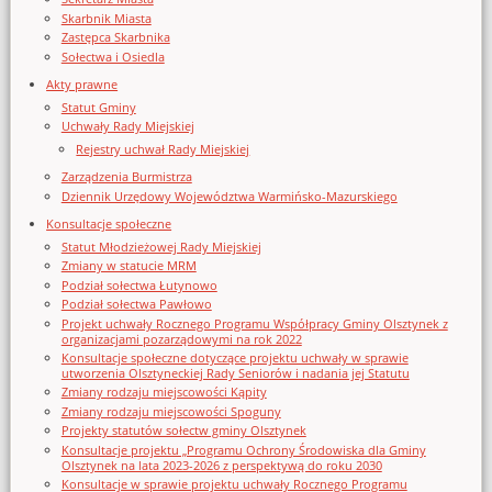
Skarbnik Miasta
Zastępca Skarbnika
Sołectwa i Osiedla
Akty prawne
Statut Gminy
Uchwały Rady Miejskiej
Rejestry uchwał Rady Miejskiej
Zarządzenia Burmistrza
Dziennik Urzędowy Województwa Warmińsko-Mazurskiego
Konsultacje społeczne
Statut Młodzieżowej Rady Miejskiej
Zmiany w statucie MRM
Podział sołectwa Łutynowo
Podział sołectwa Pawłowo
Projekt uchwały Rocznego Programu Współpracy Gminy Olsztynek z
organizacjami pozarządowymi na rok 2022
Konsultacje społeczne dotyczące projektu uchwały w sprawie
utworzenia Olsztyneckiej Rady Seniorów i nadania jej Statutu
Zmiany rodzaju miejscowości Kąpity
Zmiany rodzaju miejscowości Spoguny
Projekty statutów sołectw gminy Olsztynek
Konsultacje projektu „Programu Ochrony Środowiska dla Gminy
Olsztynek na lata 2023-2026 z perspektywą do roku 2030
Konsultacje w sprawie projektu uchwały Rocznego Programu