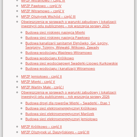
MPZP Witramowo – część IV
MPZP Pawłowo – część IV
MPZP Witramowo – część V
MPZP Olsztynek Wschód – część III
Obwieszczenia w sprawach o warunki zabudowy i lokalizacji
inwestycji celu publicznego – rok wszczęcia sprawy 2025
Budowa sieci niskiego napięcia Mierki
Budowa sieci niskiego napięcia Pawłowo
Budowa kanalizacji sanitarnej Elgnówko, Gaj, Łęciny,
Świętajny, Tolejny, Wigwałd, Wilkowo, Zawady
Budowa wodociągu Waplewo-Witramowo
Budowa wodociągu Królikowo
Budowa sieci wodociągowej Swaderki-Lipowo Kurkowskie
Budowa wodociągu i kanalizacji Witramowo
MPZP Jemiołowo - część II
MPZP Mierki - część V
MPZP Warlity Małe - część I
Obwieszczenia w sprawach o warunki zabudowy i lokalizacji
inwestycji celu publicznego – rok wszczęcia sprawy 2026
Budowa drogi dla rowerów Mierki – Swaderki - Etap 1
Budowa sieci elektroenergetycznej Królikowo
Budowa sieci elektroenergetycznej Marózek
Budowa sieci elektroenergetycznej Jemiołowo
MPZP Królikowo – część II
MPZP Olsztynek ul. Daszyńskiego – część III