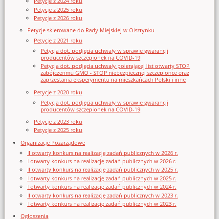
Petycje z 2024 roku
Petycje z 2025 roku
Petycje z 2026 roku
Petycje skierowane do Rady Miejskiej w Olsztynku
Petycje z 2021 roku
Petycja dot. podjęcia uchwały w sprawie gwarancji
producentów szczepionek na COVID-19
Petycja dot. podjęcia uchwały poierającej list otwarty STOP
zabójczenmu GMO - STOP niebezpiecznej szczepionce oraz
zaprzestania eksperymentu na mieszkańcach Polski i inne
Petycje z 2020 roku
Petycja dot. podjęcia uchwały w sprawie gwarancji
producentów szczepionek na COVID-19
Petycje z 2023 roku
Petycje z 2025 roku
Organizacje Pozarządowe
II otwarty konkurs na realizację zadań publicznych w 2026 r.
I otwarty konkurs na realizację zadań publicznych w 2026 r.
II otwarty konkurs na realizację zadań publicznych w 2025 r.
I otwarty konkurs na realizację zadań publicznych w 2025 r.
I otwarty konkurs na realizację zadań publicznych w 2024 r.
II otwarty konkurs na realizację zadań publicznych w 2023 r.
I otwarty konkurs na realizację zadań publicznych w 2023 r.
Ogłoszenia