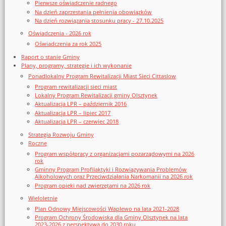
Pierwsze oświadczenie radnego
Na dzień zaprzestania pełnienia obowiązków
Na dzień rozwiązania stosunku pracy - 27.10.2025
Oświadczenia - 2026 rok
Oświadczenia za rok 2025
Raport o stanie Gminy
Plany, programy, strategie i ich wykonanie
Ponadlokalny Program Rewitalizacji Miast Sieci Cittaslow
Program rewitalizacji sieci miast
Lokalny Program Rewitalizacji gminy Olsztynek
Aktualizacja LPR – październik 2016
Aktualizacja LPR – lipiec 2017
Aktualizacja LPR – czerwiec 2018
Strategia Rozwoju Gminy
Roczne
Program współpracy z organizacjami pozarządowymi na 2026
rok
Gminny Program Profilaktyki i Rozwiązywania Problemów
Alkoholowych oraz Przeciwdziałania Narkomanii na 2026 rok
Program opieki nad zwierzętami na 2026 rok
Wieloletnie
Plan Odnowy Miejscowości Waplewo na lata 2021-2028
Program Ochrony Środowiska dla Gminy Olsztynek na lata
2023-2026 z perspektywą do 2030 roku