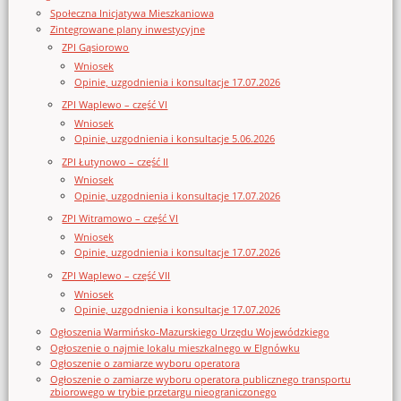
Społeczna Inicjatywa Mieszkaniowa
Zintegrowane plany inwestycyjne
ZPI Gąsiorowo
Wniosek
Opinie, uzgodnienia i konsultacje 17.07.2026
ZPI Waplewo – część VI
Wniosek
Opinie, uzgodnienia i konsultacje 5.06.2026
ZPI Łutynowo – część II
Wniosek
Opinie, uzgodnienia i konsultacje 17.07.2026
ZPI Witramowo – część VI
Wniosek
Opinie, uzgodnienia i konsultacje 17.07.2026
ZPI Waplewo – część VII
Wniosek
Opinie, uzgodnienia i konsultacje 17.07.2026
Ogłoszenia Warmińsko-Mazurskiego Urzędu Wojewódzkiego
Ogłoszenie o najmie lokalu mieszkalnego w Elgnówku
Ogłoszenie o zamiarze wyboru operatora
Ogłoszenie o zamiarze wyboru operatora publicznego transportu
zbiorowego w trybie przetargu nieograniczonego