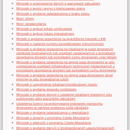
Wniosek o przeniesienie decyzji o warunkach zabudowy
Wniosek o wypis i wyrys z miejscowego planu
Wniosek o wydanie zaświadczenia o braku planu
Wzor_oferty
Wzor_sprawozdania
Wniosek o wykup lokalu użytkowego
Wniosek o wykup lokalu mieszkalnego
Wnisek o wydanie zezwolenia na wykreślenie hipoteki z KW
Wniosek o nadanie numeru porządkowego nieruchomości
Wniosek o wydanie zezwolenia na lokalizację w pasie drogowym
obiektów budowlanych lub urządzeń niezwiązanych z potrzebami
zarządzania drogami lub potrzebami ruchu drogowego oraz reklam
Wniosek o wydanie zezwolenia na zajęcie pasa drogowego w celu
umieszczenia urządzeń infrastruktury technicznej niezwiązanych z
potrzebami zarządzania drogami lub potrzebami ruchu drogowego
Wniosek o wydanie zezwolenia na zajęcie pasa drogowego drogi
gminnej w celu prowadzenia robót
Wniosek o uzgodnienie lokalizacji/przebudowy zjazdu
Wniosek o wydanie dowodu osobistego
Wniosek o wydanie decyzji o ustalenie lokalizacji inwestycji celu
publicznego albo warunków zabudowy
Udzielenia licencji na wykonywanie krajowego transportu
drogowego w zakresie przewozu osób taksówką
Wniosek o wydanie zaświadczenia o rewitalizacji
Wniosek o dotację z programu Ciepłe Mieszkanie
Wniosek o płatność z programu Ciepłe Mieszkanie
Wniosek o wydanie decyzji o środowiskowych uwarunkowaniach