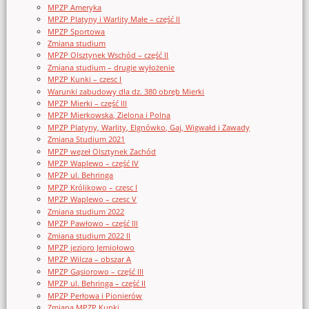
MPZP Ameryka
MPZP Platyny i Warlity Małe – część II
MPZP Sportowa
Zmiana studium
MPZP Olsztynek Wschód – część II
Zmiana studium – drugie wyłożenie
MPZP Kunki – czesc I
Warunki zabudowy dla dz. 380 obręb Mierki
MPZP Mierki – część III
MPZP Mierkowska, Zielona i Polna
MPZP Platyny, Warlity, Elgnówko, Gaj, Wigwałd i Zawady
Zmiana Studium 2021
MPZP węzeł Olsztynek Zachód
MPZP Waplewo – część IV
MPZP ul. Behringa
MPZP Królikowo – czesc I
MPZP Waplewo – czesc V
Zmiana studium 2022
MPZP Pawłowo – część III
Zmiana studium 2022 II
MPZP jezioro Jemiołowo
MPZP Wilcza – obszar A
MPZP Gąsiorowo – część III
MPZP ul. Behringa – część II
MPZP Perłowa i Pionierów
Zmiana MPZP Kunki