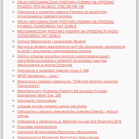
DRUGI NIEOGRANICZONY PRZETARG PISEMNY NA SPRZEDAŻ
POJAZDU SPECJALNEGO STAR 200 PM 18P
Ogłoszenie o otwartym naborze Partnera do wspólnego
przygotowania i realizacji projektu
DRUGI NIEOGRANICZONY PRZETARG PISEMNY NA SPRZEDAŻ
POJAZDU OSOBOWEGO FIAT DOBLO
NIEOGRANICZONY PRZETARG PISEMNY NA SPRZEDAŻ POJAZDU
OSOBOWEGO FIAT DOBLO
Instytut Meteorologii i Gospodarki Wodnej
Decyzja w sprawie zatwierdzenia taryf dla zbiorowego zaopatrzenia
w wodę i zbiorowego odprowadzania ścieków
Ogólny schemat procedury kontroli przestrzegania zasad i
warunków korzystania z zezwoleń na sprzedaż napojów
alkoholowych w gminie Olsztynek
Ogłoszenie o sprzedaży ciągnika Ursus C-360
MPZP Samagowo – czesc I
Rezygnacja z realizacji zadania pn. "Odkrycie tajemnic pomnika
Tannenbergu"
Nieograniczony Przetargu Pisemny Na Sprzedaż Pojazdu
Specjalnego Marki Star_200
Informacje i komunikaty
Uchwała projekt nowego ustroju szkolnego
Ogłoszenie o zebraniu mieszkańców Sołectwa Drwęck - wybory
sołtysa
Ogłoszenie o zamknięciu ul. Behringa na czas Dni Olsztynka 2016
Pozostałe obwieszczenia
Samorząd Województwa Warmińsko-Mazurskiego
Obwieszczenia Wojewody Warmińsko-Mazurskiego