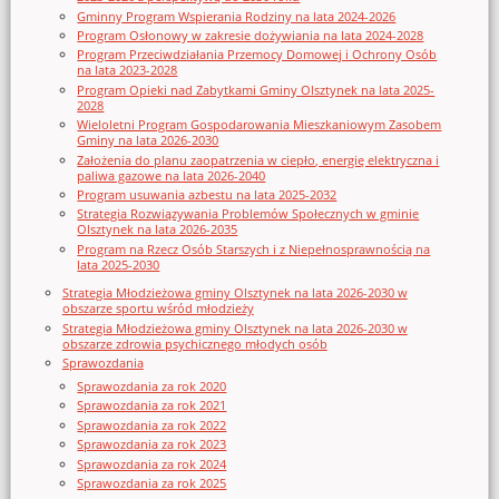
Gminny Program Wspierania Rodziny na lata 2024-2026
Program Osłonowy w zakresie dożywiania na lata 2024-2028
Program Przeciwdziałania Przemocy Domowej i Ochrony Osób
na lata 2023-2028
Program Opieki nad Zabytkami Gminy Olsztynek na lata 2025-
2028
Wieloletni Program Gospodarowania Mieszkaniowym Zasobem
Gminy na lata 2026-2030
Założenia do planu zaopatrzenia w ciepło, energię elektryczna i
paliwa gazowe na lata 2026-2040
Program usuwania azbestu na lata 2025-2032
Strategia Rozwiązywania Problemów Społecznych w gminie
Olsztynek na lata 2026-2035
Program na Rzecz Osób Starszych i z Niepełnosprawnością na
lata 2025-2030
Strategia Młodzieżowa gminy Olsztynek na lata 2026-2030 w
obszarze sportu wśród młodzieży
Strategia Młodzieżowa gminy Olsztynek na lata 2026-2030 w
obszarze zdrowia psychicznego młodych osób
Sprawozdania
Sprawozdania za rok 2020
Sprawozdania za rok 2021
Sprawozdania za rok 2022
Sprawozdania za rok 2023
Sprawozdania za rok 2024
Sprawozdania za rok 2025