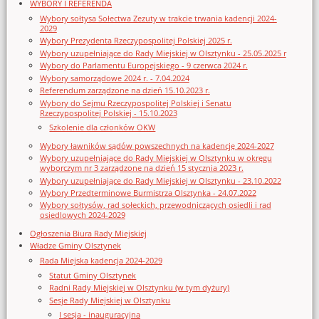
WYBORY I REFERENDA
Wybory sołtysa Sołectwa Zezuty w trakcie trwania kadencji 2024-
2029
Wybory Prezydenta Rzeczypospolitej Polskiej 2025 r.
Wybory uzupełniające do Rady Miejskiej w Olsztynku - 25.05.2025 r
Wybory do Parlamentu Europejskiego - 9 czerwca 2024 r.
Wybory samorządowe 2024 r. - 7.04.2024
Referendum zarządzone na dzień 15.10.2023 r.
Wybory do Sejmu Rzeczypospolitej Polskiej i Senatu
Rzeczypospolitej Polskiej - 15.10.2023
Szkolenie dla członków OKW
Wybory ławników sądów powszechnych na kadencję 2024-2027
Wybory uzupełniające do Rady Miejskiej w Olsztynku w okręgu
wyborczym nr 3 zarządzone na dzień 15 stycznia 2023 r.
Wybory uzupełniające do Rady Miejskiej w Olsztynku - 23.10.2022
Wybory Przedterminowe Burmistrza Olsztynka - 24.07.2022
Wybory sołtysów, rad sołeckich, przewodniczących osiedli i rad
osiedlowych 2024-2029
Ogłoszenia Biura Rady Miejskiej
Władze Gminy Olsztynek
Rada Miejska kadencja 2024-2029
Statut Gminy Olsztynek
Radni Rady Miejskiej w Olsztynku (w tym dyżury)
Sesje Rady Miejskiej w Olsztynku
I sesja - inauguracyjna