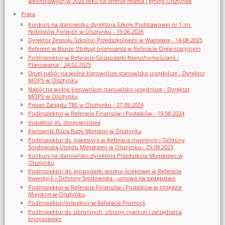
alkoholowych w 2026 roku na terenie miasta i gminy Olsztynek
Praca
Konkurs na stanowisko dyrektora Szkoły Podstawowej nr 1 im.
Noblistów Polskich w Olsztynku - 19.06.2026
Dyrektor Zespołu Szkolno-Przedszkolnego w Waplewie - 14.08.2025
Referent w Biurze Obsługi Interesanta w Referacie Organizacyjnym
Podinspektor w Referacie Gospodarki Nieruchomościami i
Planowania - 24.02.2025
Drugi nabór na wolne kierownicze stanowisko urzędnicze - Dyrektor
MOPS w Olsztynku
Nabór na wolne kierownicze stanowisko urzędnicze - Dyrektor
MOPS w Olsztynku
Prezes Zarządu TBS w Olsztynku - 27.09.2024
Podinspektor w Referacie Finansów i Podatków - 19.08.2024
Inspektor ds. drogownictwa
Kierownik Biura Rady Miejskiej w Olsztynku
Podinspektor ds. inwestycji w Referacie Inwestycji i Ochrony
Środowiska Urzędu Miejskiego w Olsztynku - 25.09.2023
Konkurs na stanowisko dyrektora Przedszkola Miejskiego w
Olsztynku
Podinspektor ds. gospodarki wodno-ściekowej w Referacie
Inwestycji i Ochrony Środowiska - umowa na zastępstwo
Podinspektor w Referacie Finansów i Podatków w Urzędzie
Miejskim w Olsztynku
Podinspektor/inspektor w Referacie Promocji
Podinspektor ds. obronnych, obrony cywilnej i zarządzania
kryzysowego