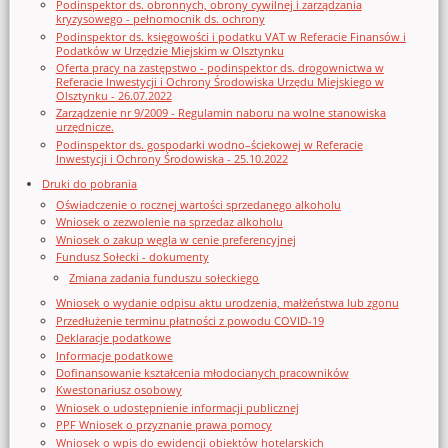
Podinspektor ds. obronnych, obrony cywilnej i zarządzania
kryzysowego - pełnomocnik ds. ochrony
Podinspektor ds. księgowości i podatku VAT w Referacie Finansów i
Podatków w Urzędzie Miejskim w Olsztynku
Oferta pracy na zastępstwo - podinspektor ds. drogownictwa w
Referacie Inwestycji i Ochrony Środowiska Urzędu Miejskiego w
Olsztynku - 26.07.2022
Zarządzenie nr 9/2009 - Regulamin naboru na wolne stanowiska
urzędnicze.
Podinspektor ds. gospodarki wodno–ściekowej w Referacie
Inwestycji i Ochrony Środowiska - 25.10.2022
Druki do pobrania
Oświadczenie o rocznej wartości sprzedanego alkoholu
Wniosek o zezwolenie na sprzedaz alkoholu
Wniosek o zakup węgla w cenie preferencyjnej
Fundusz Sołecki - dokumenty
Zmiana zadania funduszu sołeckiego
Wniosek o wydanie odpisu aktu urodzenia, małżeństwa lub zgonu
Przedłużenie terminu płatności z powodu COVID-19
Deklaracje podatkowe
Informacje podatkowe
Dofinansowanie kształcenia młodocianych pracowników
Kwestonariusz osobowy
Wniosek o udostępnienie informacji publicznej
PPF Wniosek o przyznanie prawa pomocy
Wniosek o wpis do ewidencji obiektów hotelarskich