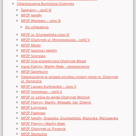
Obwieszczenia Burmistrza Olsztynka
Świętajny – część III
MPZP Jagiełły
MPZP Waplewo – czesc III
Do uchwalenia
MPZP ul. Grunwaldzka-czesc III
MPZP Olsztynek ul. Mrongowiusza – część V
MPZP Mierki
MPZP Jeziorna i Jagielly
MPZP Sosnowa
MPZP linia energetyczna Olsztynek-Biesal
mpzp Platyny, Warlity Małe - obwieszczenie
MPZP Świerkocin
Obwieszczenie w sprawie projektu zmiany mpzp m. Olsztynek
ul. Słoneczna
MPZP Lipowo Kurkowskie – czesc II
MPZP Jemiołowo – część II
MPZP ul. Leśna do węzła Olsztynek Wschód
MPZP Platyny, Warlity, Wigwałd, Gaj, Drwęck
MPZP Łutynowo
MPZP Pawłowo
MPZP Jagielly, Strazacka, Grunwaldzka, Mazurska, Warszawska
MPZP Platyny i Warlity Małe
MPZP Olsztynek ul. Poranna
MPZP Słoneczna