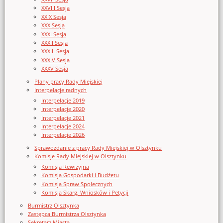
XXVIII Sesja
XXIX Sesja
XXX Sesja
XXXI Sesja
XXXII Sesja
XXXIII Sesja
XXXIV Sesja
XXXV Sesja
Plany pracy Rady Miejskiej
Interpelacje radnych
Interpelacje 2019
Interpelacje 2020
Interpelacje 2021
Interpelacje 2024
Interpelacje 2026
Sprawozdanie z pracy Rady Miejskiej w Olsztynku
Komisje Rady Miejskiej w Olsztynku
Komisja Rewizyjna
Komisja Gospodarki i Budżetu
Komisja Spraw Społecznych
Komisja Skarg, Wniosków i Petycji
Burmistrz Olsztynka
Zastępca Burmistrza Olsztynka
Sekretarz Miasta