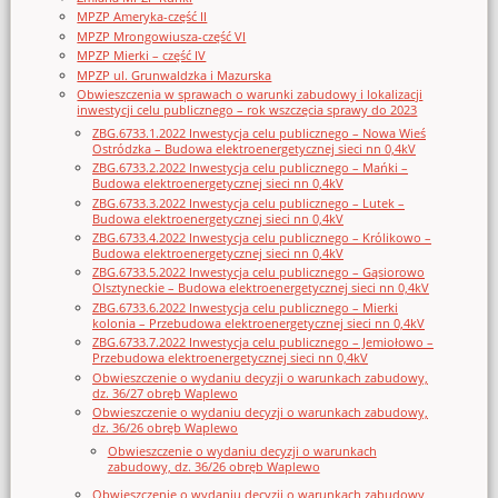
MPZP Ameryka-część II
MPZP Mrongowiusza-część VI
MPZP Mierki – część IV
MPZP ul. Grunwaldzka i Mazurska
Obwieszczenia w sprawach o warunki zabudowy i lokalizacji
inwestycji celu publicznego – rok wszczęcia sprawy do 2023
ZBG.6733.1.2022 Inwestycja celu publicznego – Nowa Wieś
Ostródzka – Budowa elektroenergetycznej sieci nn 0,4kV
ZBG.6733.2.2022 Inwestycja celu publicznego – Mańki –
Budowa elektroenergetycznej sieci nn 0,4kV
ZBG.6733.3.2022 Inwestycja celu publicznego – Lutek –
Budowa elektroenergetycznej sieci nn 0,4kV
ZBG.6733.4.2022 Inwestycja celu publicznego – Królikowo –
Budowa elektroenergetycznej sieci nn 0,4kV
ZBG.6733.5.2022 Inwestycja celu publicznego – Gąsiorowo
Olsztyneckie – Budowa elektroenergetycznej sieci nn 0,4kV
ZBG.6733.6.2022 Inwestycja celu publicznego – Mierki
kolonia – Przebudowa elektroenergetycznej sieci nn 0,4kV
ZBG.6733.7.2022 Inwestycja celu publicznego – Jemiołowo –
Przebudowa elektroenergetycznej sieci nn 0,4kV
Obwieszczenie o wydaniu decyzji o warunkach zabudowy,
dz. 36/27 obręb Waplewo
Obwieszczenie o wydaniu decyzji o warunkach zabudowy,
dz. 36/26 obręb Waplewo
Obwieszczenie o wydaniu decyzji o warunkach
zabudowy, dz. 36/26 obręb Waplewo
Obwieszczenie o wydaniu decyzji o warunkach zabudowy,