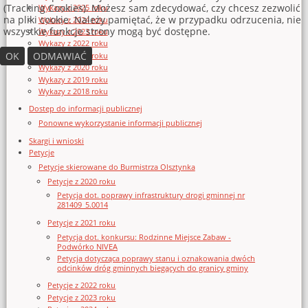
(Tracking Cookies). Możesz sam zdecydować, czy chcesz zezwolić
Wykazy z 2025 roku
na pliki cookie. Należy pamiętać, że w przypadku odrzucenia, nie
Wykazy z 2024 roku
wszystkie funkcje strony mogą być dostępne.
Wykazy z 2023 roku
Wykazy z 2022 roku
OK
ODMAWIAĆ
Wykazy z 2021 roku
Wykazy z 2020 roku
Wykazy z 2019 roku
Wykazy z 2018 roku
Dostęp do informacji publicznej
Ponowne wykorzystanie informacji publicznej
Skargi i wnioski
Petycje
Petycje skierowane do Burmistrza Olsztynka
Petycje z 2020 roku
Petycja dot. poprawy infrastruktury drogi gminnej nr
281409_5.0014
Petycje z 2021 roku
Petycja dot. konkursu: Rodzinne Miejsce Zabaw -
Podwórko NIVEA
Petycja dotycząca poprawy stanu i oznakowania dwóch
odcinków dróg gminnych biegących do granicy gminy
Petycje z 2022 roku
Petycje z 2023 roku