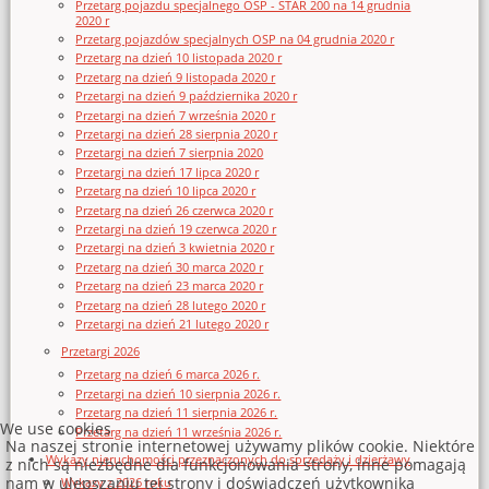
Przetarg pojazdu specjalnego OSP - STAR 200 na 14 grudnia
2020 r
Przetarg pojazdów specjalnych OSP na 04 grudnia 2020 r
Przetarg na dzień 10 listopada 2020 r
Przetarg na dzień 9 listopada 2020 r
Przetargi na dzień 9 października 2020 r
Przetargi na dzień 7 września 2020 r
Przetargi na dzień 28 sierpnia 2020 r
Przetargi na dzień 7 sierpnia 2020
Przetargi na dzień 17 lipca 2020 r
Przetarg na dzień 10 lipca 2020 r
Przetarg na dzień 26 czerwca 2020 r
Przetargi na dzień 19 czerwca 2020 r
Przetargi na dzień 3 kwietnia 2020 r
Przetarg na dzień 30 marca 2020 r
Przetarg na dzień 23 marca 2020 r
Przetarg na dzień 28 lutego 2020 r
Przetargi na dzień 21 lutego 2020 r
Przetargi 2026
Przetarg na dzień 6 marca 2026 r.
Przetargi na dzień 10 sierpnia 2026 r.
Przetarg na dzień 11 sierpnia 2026 r.
We use cookies
Przetarg na dzień 11 września 2026 r.
Na naszej stronie internetowej używamy plików cookie. Niektóre
Wykazy nieruchomości przeznaczonych do sprzedaży i dzierżawy
z nich są niezbędne dla funkcjonowania strony, inne pomagają
nam w ulepszaniu tej strony i doświadczeń użytkownika
Wykazy z 2026 roku