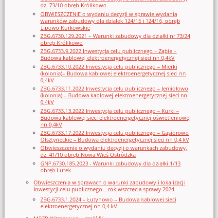
dz. 73/10 obręb Królikowo
OBWIESZCZENIE o wydaniu decyzji w sprawie wydania
warunków zabudowy dla działek 124/15 i 124/16, obręb
Lipowo Kurkowskie
ZBG.6730.129.2021 – Warunki zabudowy dla działki nr 73/24
obręb Królikowo
ZBG.6733.9.2022 Inwestycja celu publicznego – Ząbie –
Budowa kablowej elektroenergetycznej sieci nn 0,4kV
ZBG.6733.10.2022 Inwestycja celu publicznego – Mierki
(kolonia)– Budowa kablowej elektroenergetycznej sieci nn
0,4kV
ZBG.6733.11.2022 Inwestycja celu publicznego – Jemiołowo
(kolonia) – Budowa kablowej elektroenergetycznej sieci nn
0,4kV
ZBG.6733.13.2022 Inwestycja celu publicznego – Kurki –
Budowa kablowej sieci elektroenergetycznej oświetleniowej
nn 0,4kV
ZBG.6733.17.2022 Inwestycja celu publicznego – Gąsiorowo
Olsztyneckie – Budowa elektroenergetycznej sieci nn 0,4 kV
Obwieszczenie o wydaniu decyzji o warunkach zabudowy,
dz. 41/10 obręb Nowa Wieś Ostródzka
GNP.6730.185.2023 - Warunki zabudowy dla działki 1/13
obręb Lutek
Obwieszczenia w sprawach o warunki zabudowy i lokalizacji
inwestycji celu publicznego – rok wszczęcia sprawy 2024
ZBG.6733.1.2024 – Łutynowo – Budowa kablowej sieci
elektroenergetycznej nn 0,4 kV