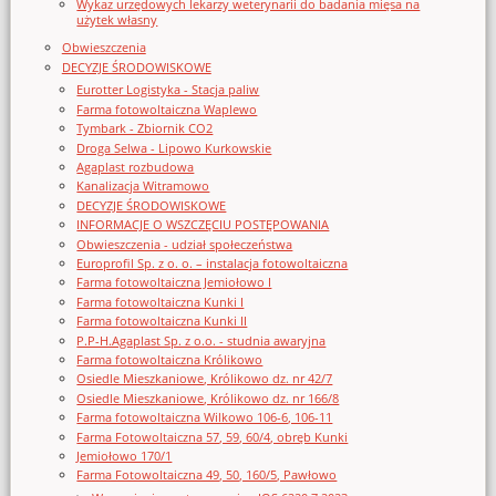
Wykaz urzędowych lekarzy weterynarii do badania mięsa na
użytek własny
Obwieszczenia
DECYZJE ŚRODOWISKOWE
Eurotter Logistyka - Stacja paliw
Farma fotowoltaiczna Waplewo
Tymbark - Zbiornik CO2
Droga Selwa - Lipowo Kurkowskie
Agaplast rozbudowa
Kanalizacja Witramowo
DECYZJE ŚRODOWISKOWE
INFORMACJE O WSZCZĘCIU POSTĘPOWANIA
Obwieszczenia - udział społeczeństwa
Europrofil Sp. z o. o. – instalacja fotowoltaiczna
Farma fotowoltaiczna Jemiołowo I
Farma fotowoltaiczna Kunki I
Farma fotowoltaiczna Kunki II
P.P-H.Agaplast Sp. z o.o. - studnia awaryjna
Farma fotowoltaiczna Królikowo
Osiedle Mieszkaniowe, Królikowo dz. nr 42/7
Osiedle Mieszkaniowe, Królikowo dz. nr 166/8
Farma fotowoltaiczna Wilkowo 106-6, 106-11
Farma Fotowoltaiczna 57, 59, 60/4, obręb Kunki
Jemiołowo 170/1
Farma Fotowoltaiczna 49, 50, 160/5, Pawłowo