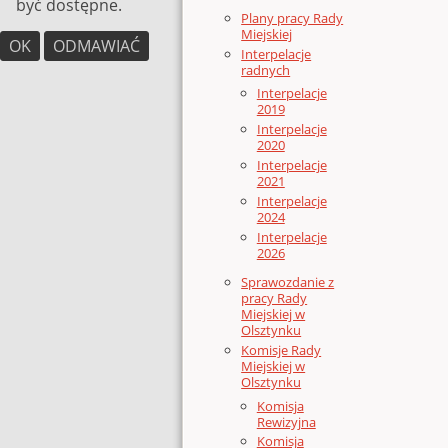
być dostępne.
Plany pracy Rady
Miejskiej
OK
ODMAWIAĆ
Interpelacje
radnych
Interpelacje
2019
Interpelacje
2020
Interpelacje
2021
Interpelacje
2024
Interpelacje
2026
Sprawozdanie z
pracy Rady
Miejskiej w
Olsztynku
Komisje Rady
Miejskiej w
Olsztynku
Komisja
Rewizyjna
Komisja