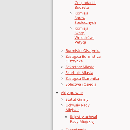
Gospodarki i
Budżetu
Komisja
Spraw
Społecznych
Komisja
Skarg,
Wniosków i
Petycji
Burmistrz Olsztynka
Zastępca Burmistrza
Olsztynka
Sekretarz Miasta
Skarbnik Miasta
Zastępca Skarbnika
Sołectwa i Osiedla
Akty prawne
Statut Gminy
Uchwały Rady
Miejskiej
Rejestry uchwał
Rady Miejskiej
Zarządzenia