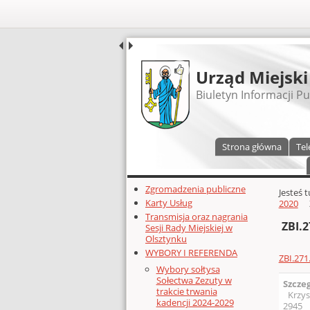
UDOSTĘPNIJ
Urząd Miejski
Biuletyn Informacji Pu
Menu główne
Strona główna
Tel
Dodatkowe zasoby (lewa kolumn
Zgromadzenia publiczne
Głównej 
Jesteś 
Karty Usług
2020
Transmisja oraz nagrania
ZBI.2
Sesji Rady Miejskiej w
Olsztynku
WYBORY I REFERENDA
ZBI.271
Wybory sołtysa
Sołectwa Zezuty w
Szcze
trakcie trwania
Krzys
kadencji 2024-2029
2945