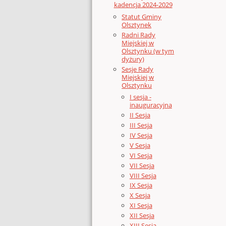
kadencja 2024-2029
Statut Gminy
Olsztynek
Radni Rady
Miejskiej w
Olsztynku (w tym
dyżury)
Sesje Rady
Miejskiej w
Olsztynku
I sesja -
inauguracyjna
II Sesja
III Sesja
IV Sesja
V Sesja
VI Sesja
VII Sesja
VIII Sesja
IX Sesja
X Sesja
XI Sesja
XII Sesja
XIII Sesja