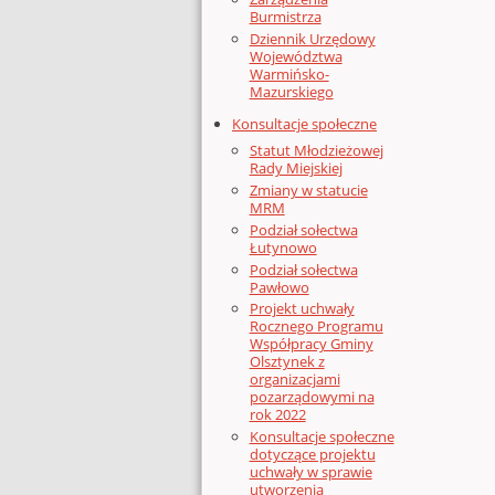
Burmistrza
Dziennik Urzędowy
Województwa
Warmińsko-
Mazurskiego
Konsultacje społeczne
Statut Młodzieżowej
Rady Miejskiej
Zmiany w statucie
MRM
Podział sołectwa
Łutynowo
Podział sołectwa
Pawłowo
Projekt uchwały
Rocznego Programu
Współpracy Gminy
Olsztynek z
organizacjami
pozarządowymi na
rok 2022
Konsultacje społeczne
dotyczące projektu
uchwały w sprawie
utworzenia