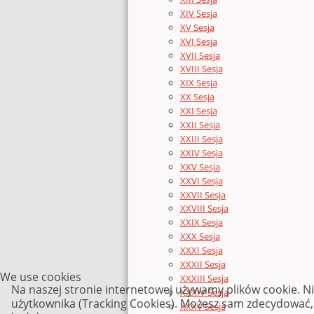
XIV Sesja
XV Sesja
XVI Sesja
XVII Sesja
XVIII Sesja
XIX Sesja
XX Sesja
XXI Sesja
XXII Sesja
XXIII Sesja
XXIV Sesja
XXV Sesja
XXVI Sesja
XXVII Sesja
XXVIII Sesja
XXIX Sesja
XXX Sesja
XXXI Sesja
XXXII Sesja
We use cookies
XXXIII Sesja
Na naszej stronie internetowej używamy plików cookie. N
XXXIV Sesja
użytkownika (Tracking Cookies). Możesz sam zdecydować, c
XXXV Sesja