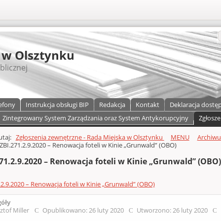
S
 w Olsztynku
blicznej
efony
Instrukcja obsługi BIP
Redakcja
Kontakt
Deklaracja dostę
Zintegrowany System Zarządzania oraz System Antykorupcyjny
Zgłosze
a)
zawartości
tutaj:
Zgłoszenia zewnętrzne - Rada Miejska w Olsztynku
MENU
Archiw
ZBI.271.2.9.2020 – Renowacja foteli w Kinie „Grunwald” (OBO)
71.2.9.2020 – Renowacja foteli w Kinie „Grunwald” (OBO
.2.9.2020 – Renowacja foteli w Kinie „Grunwald” (OBO)
góły
ztof Miller
Opublikowano: 26 luty 2020
Utworzono: 26 luty 2020