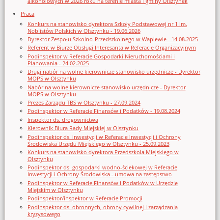
alkoholowych w 2026 roku na terenie miasta i gminy Olsztynek
Praca
Konkurs na stanowisko dyrektora Szkoły Podstawowej nr 1 im.
Noblistów Polskich w Olsztynku - 19.06.2026
Dyrektor Zespołu Szkolno-Przedszkolnego w Waplewie - 14.08.2025
Referent w Biurze Obsługi Interesanta w Referacie Organizacyjnym
Podinspektor w Referacie Gospodarki Nieruchomościami i
Planowania - 24.02.2025
Drugi nabór na wolne kierownicze stanowisko urzędnicze - Dyrektor
MOPS w Olsztynku
Nabór na wolne kierownicze stanowisko urzędnicze - Dyrektor
MOPS w Olsztynku
Prezes Zarządu TBS w Olsztynku - 27.09.2024
Podinspektor w Referacie Finansów i Podatków - 19.08.2024
Inspektor ds. drogownictwa
Kierownik Biura Rady Miejskiej w Olsztynku
Podinspektor ds. inwestycji w Referacie Inwestycji i Ochrony
Środowiska Urzędu Miejskiego w Olsztynku - 25.09.2023
Konkurs na stanowisko dyrektora Przedszkola Miejskiego w
Olsztynku
Podinspektor ds. gospodarki wodno-ściekowej w Referacie
Inwestycji i Ochrony Środowiska - umowa na zastępstwo
Podinspektor w Referacie Finansów i Podatków w Urzędzie
Miejskim w Olsztynku
Podinspektor/inspektor w Referacie Promocji
Podinspektor ds. obronnych, obrony cywilnej i zarządzania
kryzysowego