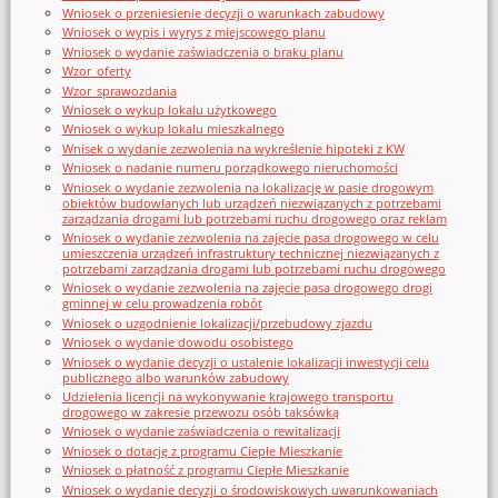
Wniosek o przeniesienie decyzji o warunkach zabudowy
Wniosek o wypis i wyrys z miejscowego planu
Wniosek o wydanie zaświadczenia o braku planu
Wzor_oferty
Wzor_sprawozdania
Wniosek o wykup lokalu użytkowego
Wniosek o wykup lokalu mieszkalnego
Wnisek o wydanie zezwolenia na wykreślenie hipoteki z KW
Wniosek o nadanie numeru porządkowego nieruchomości
Wniosek o wydanie zezwolenia na lokalizację w pasie drogowym
obiektów budowlanych lub urządzeń niezwiązanych z potrzebami
zarządzania drogami lub potrzebami ruchu drogowego oraz reklam
Wniosek o wydanie zezwolenia na zajęcie pasa drogowego w celu
umieszczenia urządzeń infrastruktury technicznej niezwiązanych z
potrzebami zarządzania drogami lub potrzebami ruchu drogowego
Wniosek o wydanie zezwolenia na zajęcie pasa drogowego drogi
gminnej w celu prowadzenia robót
Wniosek o uzgodnienie lokalizacji/przebudowy zjazdu
Wniosek o wydanie dowodu osobistego
Wniosek o wydanie decyzji o ustalenie lokalizacji inwestycji celu
publicznego albo warunków zabudowy
Udzielenia licencji na wykonywanie krajowego transportu
drogowego w zakresie przewozu osób taksówką
Wniosek o wydanie zaświadczenia o rewitalizacji
Wniosek o dotację z programu Ciepłe Mieszkanie
Wniosek o płatność z programu Ciepłe Mieszkanie
Wniosek o wydanie decyzji o środowiskowych uwarunkowaniach