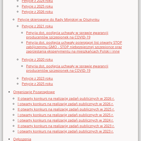
Petycje z 2024 roku
Petycje z 2025 roku
Petycje z 2026 roku
Petycje skierowane do Rady Miejskiej w Olsztynku
Petycje z 2021 roku
Petycja dot. podjęcia uchwały w sprawie gwarancji
producentów szczepionek na COVID-19
Petycja dot. podjęcia uchwały poierającej list otwarty STOP
zabójczenmu GMO - STOP niebezpiecznej szczepionce oraz
zaprzestania eksperymentu na mieszkańcach Polski i inne
Petycje z 2020 roku
Petycja dot. podjęcia uchwały w sprawie gwarancji
producentów szczepionek na COVID-19
Petycje z 2023 roku
Petycje z 2025 roku
Organizacje Pozarządowe
II otwarty konkurs na realizację zadań publicznych w 2026 r.
I otwarty konkurs na realizację zadań publicznych w 2026 r.
II otwarty konkurs na realizację zadań publicznych w 2025 r.
I otwarty konkurs na realizację zadań publicznych w 2025 r.
I otwarty konkurs na realizację zadań publicznych w 2024 r.
II otwarty konkurs na realizację zadań publicznych w 2023 r.
I otwarty konkurs na realizację zadań publicznych w 2023 r.
Ogłoszenia