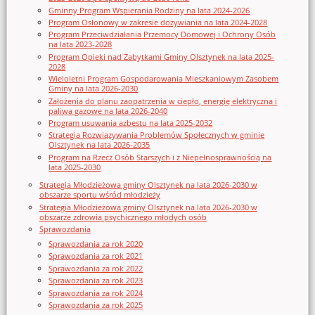
Gminny Program Wspierania Rodziny na lata 2024-2026
Program Osłonowy w zakresie dożywiania na lata 2024-2028
Program Przeciwdziałania Przemocy Domowej i Ochrony Osób
na lata 2023-2028
Program Opieki nad Zabytkami Gminy Olsztynek na lata 2025-
2028
Wieloletni Program Gospodarowania Mieszkaniowym Zasobem
Gminy na lata 2026-2030
Założenia do planu zaopatrzenia w ciepło, energię elektryczna i
paliwa gazowe na lata 2026-2040
Program usuwania azbestu na lata 2025-2032
Strategia Rozwiązywania Problemów Społecznych w gminie
Olsztynek na lata 2026-2035
Program na Rzecz Osób Starszych i z Niepełnosprawnością na
lata 2025-2030
Strategia Młodzieżowa gminy Olsztynek na lata 2026-2030 w
obszarze sportu wśród młodzieży
Strategia Młodzieżowa gminy Olsztynek na lata 2026-2030 w
obszarze zdrowia psychicznego młodych osób
Sprawozdania
Sprawozdania za rok 2020
Sprawozdania za rok 2021
Sprawozdania za rok 2022
Sprawozdania za rok 2023
Sprawozdania za rok 2024
Sprawozdania za rok 2025