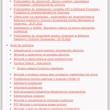
Podinspektor ds. obronnych, obrony cywilnej i zarządzania
kryzysowego - pełnomocnik ds. ochrony
Podinspektor ds. księgowości i podatku VAT w Referacie Finansów i
Podatków w Urzędzie Miejskim w Olsztynku
Oferta pracy na zastępstwo - podinspektor ds. drogownictwa w
Referacie Inwestycji i Ochrony Środowiska Urzędu Miejskiego w
Olsztynku - 26.07.2022
Zarządzenie nr 9/2009 - Regulamin naboru na wolne stanowiska
urzędnicze.
Podinspektor ds. gospodarki wodno–ściekowej w Referacie
Inwestycji i Ochrony Środowiska - 25.10.2022
Druki do pobrania
Oświadczenie o rocznej wartości sprzedanego alkoholu
Wniosek o zezwolenie na sprzedaz alkoholu
Wniosek o zakup węgla w cenie preferencyjnej
Fundusz Sołecki - dokumenty
Zmiana zadania funduszu sołeckiego
Wniosek o wydanie odpisu aktu urodzenia, małżeństwa lub zgonu
Przedłużenie terminu płatności z powodu COVID-19
Deklaracje podatkowe
Informacje podatkowe
Dofinansowanie kształcenia młodocianych pracowników
Kwestonariusz osobowy
Wniosek o udostępnienie informacji publicznej
PPF Wniosek o przyznanie prawa pomocy
Wniosek o wpis do ewidencji obiektów hotelarskich