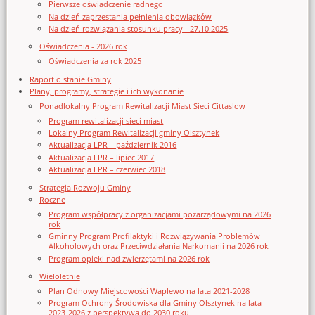
Pierwsze oświadczenie radnego
Na dzień zaprzestania pełnienia obowiązków
Na dzień rozwiązania stosunku pracy - 27.10.2025
Oświadczenia - 2026 rok
Oświadczenia za rok 2025
Raport o stanie Gminy
Plany, programy, strategie i ich wykonanie
Ponadlokalny Program Rewitalizacji Miast Sieci Cittaslow
Program rewitalizacji sieci miast
Lokalny Program Rewitalizacji gminy Olsztynek
Aktualizacja LPR – październik 2016
Aktualizacja LPR – lipiec 2017
Aktualizacja LPR – czerwiec 2018
Strategia Rozwoju Gminy
Roczne
Program współpracy z organizacjami pozarządowymi na 2026
rok
Gminny Program Profilaktyki i Rozwiązywania Problemów
Alkoholowych oraz Przeciwdziałania Narkomanii na 2026 rok
Program opieki nad zwierzętami na 2026 rok
Wieloletnie
Plan Odnowy Miejscowości Waplewo na lata 2021-2028
Program Ochrony Środowiska dla Gminy Olsztynek na lata
2023-2026 z perspektywą do 2030 roku