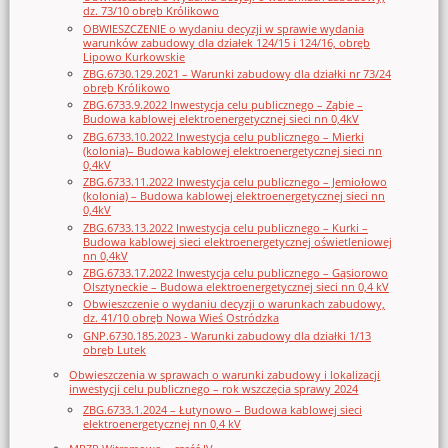
dz. 73/10 obręb Królikowo
OBWIESZCZENIE o wydaniu decyzji w sprawie wydania
warunków zabudowy dla działek 124/15 i 124/16, obręb
Lipowo Kurkowskie
ZBG.6730.129.2021 – Warunki zabudowy dla działki nr 73/24
obręb Królikowo
ZBG.6733.9.2022 Inwestycja celu publicznego – Ząbie –
Budowa kablowej elektroenergetycznej sieci nn 0,4kV
ZBG.6733.10.2022 Inwestycja celu publicznego – Mierki
(kolonia)– Budowa kablowej elektroenergetycznej sieci nn
0,4kV
ZBG.6733.11.2022 Inwestycja celu publicznego – Jemiołowo
(kolonia) – Budowa kablowej elektroenergetycznej sieci nn
0,4kV
ZBG.6733.13.2022 Inwestycja celu publicznego – Kurki –
Budowa kablowej sieci elektroenergetycznej oświetleniowej
nn 0,4kV
ZBG.6733.17.2022 Inwestycja celu publicznego – Gąsiorowo
Olsztyneckie – Budowa elektroenergetycznej sieci nn 0,4 kV
Obwieszczenie o wydaniu decyzji o warunkach zabudowy,
dz. 41/10 obręb Nowa Wieś Ostródzka
GNP.6730.185.2023 - Warunki zabudowy dla działki 1/13
obręb Lutek
Obwieszczenia w sprawach o warunki zabudowy i lokalizacji
inwestycji celu publicznego – rok wszczęcia sprawy 2024
ZBG.6733.1.2024 – Łutynowo – Budowa kablowej sieci
elektroenergetycznej nn 0,4 kV