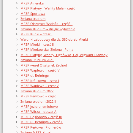
MPZP Ameryka
MPZP Platyny i Warlity Małe – część II
MPZP Sportowa
Zmiana studium
MPZP Olsztynek Wschód – część II
Zmiana studium – drugie wyłożenie
MPZP Kunki – czesc I
Warunki zabudowy dla dz. 380 obręb Mierki
MPZP Mierki – część III
MPZP Mierkowska, Zielona i Polna
MPZP Platyny, Warlity, Elgnówko, Gaj, Wigwałd i Zawady
Zmiana Studium 2021
MPZP węzeł Olsztynek Zachód
MPZP Waplewo – część IV
MPZP ul. Behringa
MPZP Królikowo – czesc I
MPZP Waplewo – czesc V
Zmiana studium 2022
MPZP Pawłowo – część III
Zmiana studium 2022 II
MPZP jezioro Jemiołowo
MPZP Wilcza – obszar A
MPZP Gąsiorowo – część III
MPZP ul. Behringa – część II
MPZP Perłowa i Pionierów
Zmiana MPZP Kunki