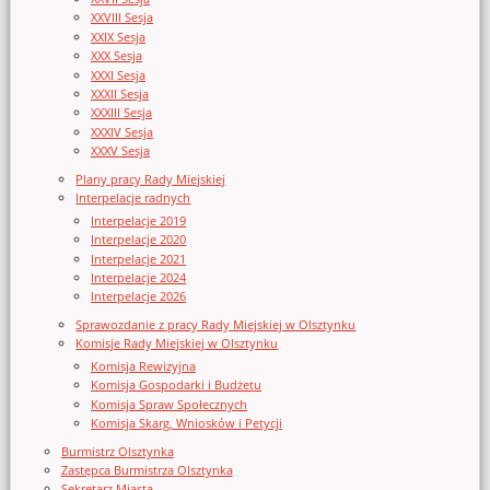
XXVIII Sesja
XXIX Sesja
XXX Sesja
XXXI Sesja
XXXII Sesja
XXXIII Sesja
XXXIV Sesja
XXXV Sesja
Plany pracy Rady Miejskiej
Interpelacje radnych
Interpelacje 2019
Interpelacje 2020
Interpelacje 2021
Interpelacje 2024
Interpelacje 2026
Sprawozdanie z pracy Rady Miejskiej w Olsztynku
Komisje Rady Miejskiej w Olsztynku
Komisja Rewizyjna
Komisja Gospodarki i Budżetu
Komisja Spraw Społecznych
Komisja Skarg, Wniosków i Petycji
Burmistrz Olsztynka
Zastępca Burmistrza Olsztynka
Sekretarz Miasta