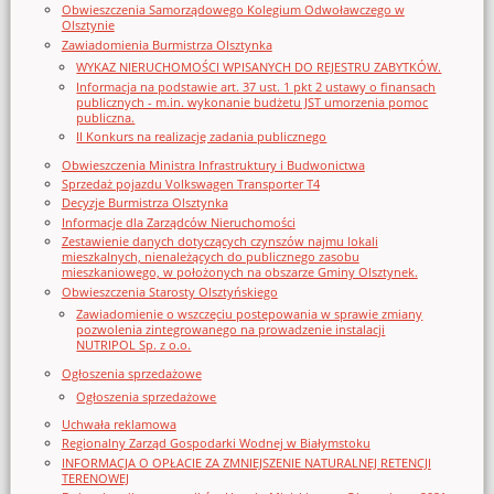
Obwieszczenia Samorządowego Kolegium Odwoławczego w
Olsztynie
Zawiadomienia Burmistrza Olsztynka
WYKAZ NIERUCHOMOŚCI WPISANYCH DO REJESTRU ZABYTKÓW.
Informacja na podstawie art. 37 ust. 1 pkt 2 ustawy o finansach
publicznych - m.in. wykonanie budżetu JST umorzenia pomoc
publiczna.
II Konkurs na realizację zadania publicznego
Obwieszczenia Ministra Infrastruktury i Budwonictwa
Sprzedaż pojazdu Volkswagen Transporter T4
Decyzje Burmistrza Olsztynka
Informacje dla Zarządców Nieruchomości
Zestawienie danych dotyczących czynszów najmu lokali
mieszkalnych, nienależących do publicznego zasobu
mieszkaniowego, w położonych na obszarze Gminy Olsztynek.
Obwieszczenia Starosty Olsztyńskiego
Zawiadomienie o wszczęciu postępowania w sprawie zmiany
pozwolenia zintegrowanego na prowadzenie instalacji
NUTRIPOL Sp. z o.o.
Ogłoszenia sprzedażowe
Ogłoszenia sprzedażowe
Uchwała reklamowa
Regionalny Zarząd Gospodarki Wodnej w Białymstoku
INFORMACJA O OPŁACIE ZA ZMNIEJSZENIE NATURALNEJ RETENCJI
TERENOWEJ