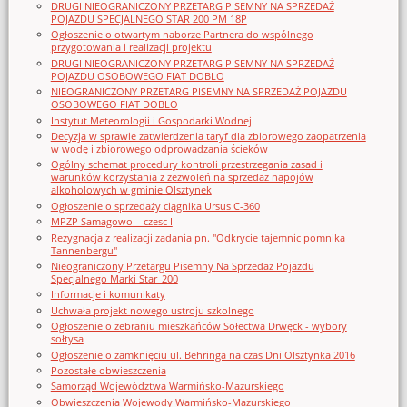
DRUGI NIEOGRANICZONY PRZETARG PISEMNY NA SPRZEDAŻ
POJAZDU SPECJALNEGO STAR 200 PM 18P
Ogłoszenie o otwartym naborze Partnera do wspólnego
przygotowania i realizacji projektu
DRUGI NIEOGRANICZONY PRZETARG PISEMNY NA SPRZEDAŻ
POJAZDU OSOBOWEGO FIAT DOBLO
NIEOGRANICZONY PRZETARG PISEMNY NA SPRZEDAŻ POJAZDU
OSOBOWEGO FIAT DOBLO
Instytut Meteorologii i Gospodarki Wodnej
Decyzja w sprawie zatwierdzenia taryf dla zbiorowego zaopatrzenia
w wodę i zbiorowego odprowadzania ścieków
Ogólny schemat procedury kontroli przestrzegania zasad i
warunków korzystania z zezwoleń na sprzedaż napojów
alkoholowych w gminie Olsztynek
Ogłoszenie o sprzedaży ciągnika Ursus C-360
MPZP Samagowo – czesc I
Rezygnacja z realizacji zadania pn. "Odkrycie tajemnic pomnika
Tannenbergu"
Nieograniczony Przetargu Pisemny Na Sprzedaż Pojazdu
Specjalnego Marki Star_200
Informacje i komunikaty
Uchwała projekt nowego ustroju szkolnego
Ogłoszenie o zebraniu mieszkańców Sołectwa Drwęck - wybory
sołtysa
Ogłoszenie o zamknięciu ul. Behringa na czas Dni Olsztynka 2016
Pozostałe obwieszczenia
Samorząd Województwa Warmińsko-Mazurskiego
Obwieszczenia Wojewody Warmińsko-Mazurskiego