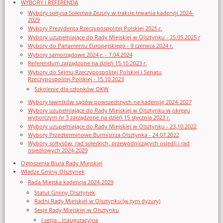
WYBORY I REFERENDA
Wybory sołtysa Sołectwa Zezuty w trakcie trwania kadencji 2024-
2029
Wybory Prezydenta Rzeczypospolitej Polskiej 2025 r.
Wybory uzupełniające do Rady Miejskiej w Olsztynku - 25.05.2025 r
Wybory do Parlamentu Europejskiego - 9 czerwca 2024 r.
Wybory samorządowe 2024 r. - 7.04.2024
Referendum zarządzone na dzień 15.10.2023 r.
Wybory do Sejmu Rzeczypospolitej Polskiej i Senatu
Rzeczypospolitej Polskiej - 15.10.2023
Szkolenie dla członków OKW
Wybory ławników sądów powszechnych na kadencję 2024-2027
Wybory uzupełniające do Rady Miejskiej w Olsztynku w okręgu
wyborczym nr 3 zarządzone na dzień 15 stycznia 2023 r.
Wybory uzupełniające do Rady Miejskiej w Olsztynku - 23.10.2022
Wybory Przedterminowe Burmistrza Olsztynka - 24.07.2022
Wybory sołtysów, rad sołeckich, przewodniczących osiedli i rad
osiedlowych 2024-2029
Ogłoszenia Biura Rady Miejskiej
Władze Gminy Olsztynek
Rada Miejska kadencja 2024-2029
Statut Gminy Olsztynek
Radni Rady Miejskiej w Olsztynku (w tym dyżury)
Sesje Rady Miejskiej w Olsztynku
I sesja - inauguracyjna