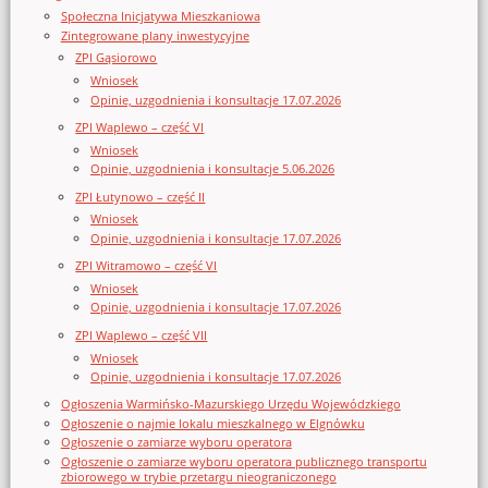
Społeczna Inicjatywa Mieszkaniowa
Zintegrowane plany inwestycyjne
ZPI Gąsiorowo
Wniosek
Opinie, uzgodnienia i konsultacje 17.07.2026
ZPI Waplewo – część VI
Wniosek
Opinie, uzgodnienia i konsultacje 5.06.2026
ZPI Łutynowo – część II
Wniosek
Opinie, uzgodnienia i konsultacje 17.07.2026
ZPI Witramowo – część VI
Wniosek
Opinie, uzgodnienia i konsultacje 17.07.2026
ZPI Waplewo – część VII
Wniosek
Opinie, uzgodnienia i konsultacje 17.07.2026
Ogłoszenia Warmińsko-Mazurskiego Urzędu Wojewódzkiego
Ogłoszenie o najmie lokalu mieszkalnego w Elgnówku
Ogłoszenie o zamiarze wyboru operatora
Ogłoszenie o zamiarze wyboru operatora publicznego transportu
zbiorowego w trybie przetargu nieograniczonego