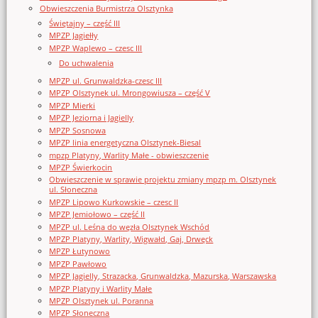
Obwieszczenia Burmistrza Olsztynka
Świętajny – część III
MPZP Jagiełły
MPZP Waplewo – czesc III
Do uchwalenia
MPZP ul. Grunwaldzka-czesc III
MPZP Olsztynek ul. Mrongowiusza – część V
MPZP Mierki
MPZP Jeziorna i Jagielly
MPZP Sosnowa
MPZP linia energetyczna Olsztynek-Biesal
mpzp Platyny, Warlity Małe - obwieszczenie
MPZP Świerkocin
Obwieszczenie w sprawie projektu zmiany mpzp m. Olsztynek
ul. Słoneczna
MPZP Lipowo Kurkowskie – czesc II
MPZP Jemiołowo – część II
MPZP ul. Leśna do węzła Olsztynek Wschód
MPZP Platyny, Warlity, Wigwałd, Gaj, Drwęck
MPZP Łutynowo
MPZP Pawłowo
MPZP Jagielly, Strazacka, Grunwaldzka, Mazurska, Warszawska
MPZP Platyny i Warlity Małe
MPZP Olsztynek ul. Poranna
MPZP Słoneczna