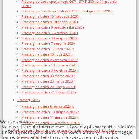
Przetarg pojazdu specjalnego OSP - STAR 200 na 14 grudnia
2020 r
Przetarg pojazdów specjalnych OSP na 04 grudnia 2020 r
Przetarg na dzień 10 listopada 2020 r
Przetarg na dzień 9 listopada 2020 r
Przetargi na dzień 9 października 2020 r
Przetargi na dzień 7 września 2020 r
Przetargi na dzień 28 sierpnia 2020 r
Przetargi na dzień 7 sierpnia 2020
Przetargi na dzień 17 lipca 2020 r
Przetarg na dzień 10 lipca 2020 r
Przetarg na dzień 26 czerwca 2020 r
Przetargi na dzień 19 czerwca 2020 r
Przetargi na dzień 3 kwietnia 2020 r
Przetarg na dzień 30 marca 2020 r
Przetarg na dzień 23 marca 2020 r
Przetarg na dzień 28 lutego 2020 r
Przetargi na dzień 21 lutego 2020 r
Przetargi 2026
Przetarg na dzień 6 marca 2026 r.
Przetargi na dzień 10 sierpnia 2026 r.
Przetarg na dzień 11 sierpnia 2026 r.
We use cookies
Przetarg na dzień 11 września 2026 r.
Na naszej stronie internetowej używamy plików cookie. Niektóre
Wykazy nieruchomości przeznaczonych do sprzedaży i dzierżawy
z nich są niezbędne dla funkcjonowania strony, inne pomagają
nam w ulepszaniu tej strony i doświadczeń użytkownika
Wykazy z 2026 roku