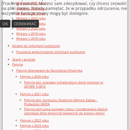
(Tracking Cookies). Możesz sam zdecydować, czy chcesz zezwolić
Wykazy z 2025 roku
na pliki cookie. Należy pamiętać, że w przypadku odrzucenia, nie
Wykazy z 2024 roku
wszystkie funkcje strony mogą być dostępne.
Wykazy z 2023 roku
Wykazy z 2022 roku
OK
ODMAWIAĆ
Wykazy z 2021 roku
Wykazy z 2020 roku
Wykazy z 2019 roku
Wykazy z 2018 roku
Dostęp do informacji publicznej
Ponowne wykorzystanie informacji publicznej
Skargi i wnioski
Petycje
Petycje skierowane do Burmistrza Olsztynka
Petycje z 2020 roku
Petycja dot. poprawy infrastruktury drogi gminnej nr
281409_5.0014
Petycje z 2021 roku
Petycja dot. konkursu: Rodzinne Miejsce Zabaw -
Podwórko NIVEA
Petycja dotycząca poprawy stanu i oznakowania dwóch
odcinków dróg gminnych biegących do granicy gminy
Petycje z 2022 roku
Petycje z 2023 roku