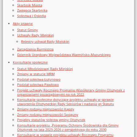
Skarbnik Miasta
Zastępca Skarbnika
Sołectwa i Osiedla
Akty prawne
Statut Gminy
Uchwały Rady Miejskiej
Rejestry uchwał Rady Miejskiej
Zarządzenia Burmistrza
Dziennik Urzędowy Województwa Warmińsko-Mazurskiego
Konsultacje społeczne
Statut Młodzieżowej Rady Miejskiej
Zmiany w statucie MRM
Podział sołectwa Łutynowo
Podział sołectwa Pawłowo
Projekt uchwały Rocznego Programu Współpracy Gminy Olsztynek z
organizacjami pozarządowymi na rok 2022
Konsultacje społeczne dotyczące projektu uchwały w sprawie
utworzenia Olsztyneckiej Rady Seniorów i nadania jej Statutu
Zmiany rodzaju miejscowości Kąpity
Zmiany rodzaju miejscowości Spoguny
Projekty statutów sołectw gminy Olsztynek
Konsultacje projektu „Programu Ochrony Środowiska dla Gminy
Olsztynek na lata 2023-2026 z perspektywą do roku 2030
Konsultacje w sprawie projektu uchwały Rocznego Programu