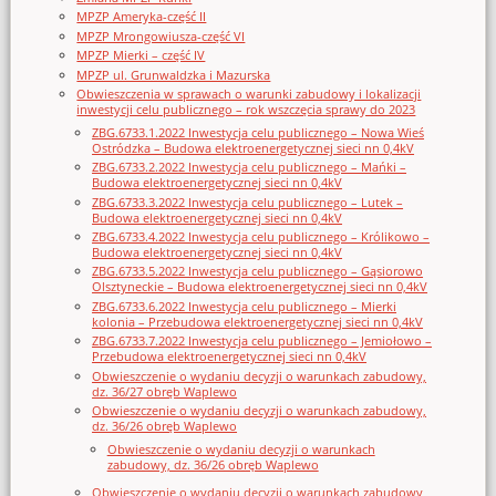
MPZP Ameryka-część II
MPZP Mrongowiusza-część VI
MPZP Mierki – część IV
MPZP ul. Grunwaldzka i Mazurska
Obwieszczenia w sprawach o warunki zabudowy i lokalizacji
inwestycji celu publicznego – rok wszczęcia sprawy do 2023
ZBG.6733.1.2022 Inwestycja celu publicznego – Nowa Wieś
Ostródzka – Budowa elektroenergetycznej sieci nn 0,4kV
ZBG.6733.2.2022 Inwestycja celu publicznego – Mańki –
Budowa elektroenergetycznej sieci nn 0,4kV
ZBG.6733.3.2022 Inwestycja celu publicznego – Lutek –
Budowa elektroenergetycznej sieci nn 0,4kV
ZBG.6733.4.2022 Inwestycja celu publicznego – Królikowo –
Budowa elektroenergetycznej sieci nn 0,4kV
ZBG.6733.5.2022 Inwestycja celu publicznego – Gąsiorowo
Olsztyneckie – Budowa elektroenergetycznej sieci nn 0,4kV
ZBG.6733.6.2022 Inwestycja celu publicznego – Mierki
kolonia – Przebudowa elektroenergetycznej sieci nn 0,4kV
ZBG.6733.7.2022 Inwestycja celu publicznego – Jemiołowo –
Przebudowa elektroenergetycznej sieci nn 0,4kV
Obwieszczenie o wydaniu decyzji o warunkach zabudowy,
dz. 36/27 obręb Waplewo
Obwieszczenie o wydaniu decyzji o warunkach zabudowy,
dz. 36/26 obręb Waplewo
Obwieszczenie o wydaniu decyzji o warunkach
zabudowy, dz. 36/26 obręb Waplewo
Obwieszczenie o wydaniu decyzji o warunkach zabudowy,