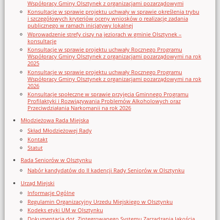
Współpracy Gminy Olsztynek z organizacjami pozarządowymi
Konsultacje w sprawie projektu uchwały w sprawie określenia trybu
i szczegółowych kryteriów oceny wniosków o realizację zadania
publicznego w ramach inicjatywy lokalnej
Wprowadzenie strefy ciszy na jeziorach w gminie Olsztynek –
konsultacje
Konsultacje w sprawie projektu uchwały Rocznego Programu
Współpracy Gminy Olsztynek z organizacjami pozarządowymi na rok
2025
Konsultacje w sprawie projektu uchwały Rocznego Programu
Współpracy Gminy Olsztynek z organizacjami pozarządowymi na rok
2026
Konsultacje społeczne w sprawie przyjęcia Gminnego Programu
Profilaktyki i Rozwiązywania Problemów Alkoholowych oraz
Przeciwdziałania Narkomanii na rok 2026
Młodzieżowa Rada Miejska
Skład Młodzieżowej Rady
Kontakt
Statut
Rada Seniorów w Olsztynku
Nabór kandydatów do II kadencji Rady Seniorów w Olsztynku
Urząd Miejski
Informacje Ogólne
Regulamin Organizacyjny Urzedu Miejskiego w Olsztynku
Kodeks etyki UM w Olsztynku
Dokumentacja dot. Zintegrowanego Systemu Zarządzania Jakością