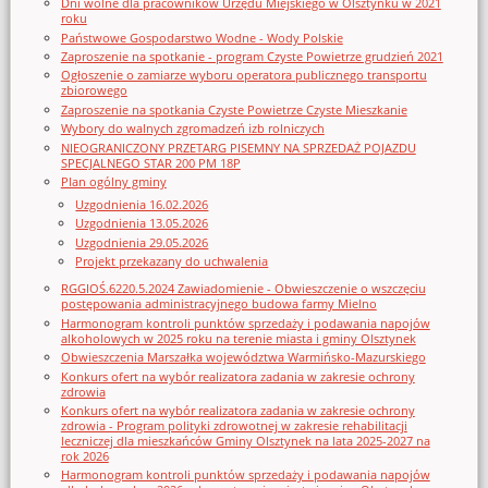
Dni wolne dla pracowników Urzędu Miejskiego w Olsztynku w 2021
roku
Państwowe Gospodarstwo Wodne - Wody Polskie
Zaproszenie na spotkanie - program Czyste Powietrze grudzień 2021
Ogłoszenie o zamiarze wyboru operatora publicznego transportu
zbiorowego
Zaproszenie na spotkania Czyste Powietrze Czyste Mieszkanie
Wybory do walnych zgromadzeń izb rolniczych
NIEOGRANICZONY PRZETARG PISEMNY NA SPRZEDAŻ POJAZDU
SPECJALNEGO STAR 200 PM 18P
Plan ogólny gminy
Uzgodnienia 16.02.2026
Uzgodnienia 13.05.2026
Uzgodnienia 29.05.2026
Projekt przekazany do uchwalenia
RGGIOŚ.6220.5.2024 Zawiadomienie - Obwieszczenie o wszczęciu
postępowania administracyjnego budowa farmy Mielno
Harmonogram kontroli punktów sprzedaży i podawania napojów
alkoholowych w 2025 roku na terenie miasta i gminy Olsztynek
Obwieszczenia Marszałka województwa Warmińsko-Mazurskiego
Konkurs ofert na wybór realizatora zadania w zakresie ochrony
zdrowia
Konkurs ofert na wybór realizatora zadania w zakresie ochrony
zdrowia - Program polityki zdrowotnej w zakresie rehabilitacji
leczniczej dla mieszkańców Gminy Olsztynek na lata 2025-2027 na
rok 2026
Harmonogram kontroli punktów sprzedaży i podawania napojów