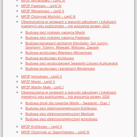
MPZP Witramowo – część IV
MPZP Pawłowo – część IV
MPZP Witramowo – część V
MPZP Olsztynek Wschód – część III
Obwieszczenia w sprawach o warunki zabudowy i lokalizacji
inwestycji celu publicznego – rok wszczęcia sprawy 2025
Budowa sieci niskiego napięcia Mierki
Budowa sieci niskiego napięcia Pawłowo
Budowa kanalizacji sanitarnej Elgnówko, Gaj, Łęciny,
Świętajny, Tolejny, Wigwałd, Wilkowo, Zawady
Budowa wodociągu Waplewo-Witramowo
Budowa wodociągu Królikowo
Budowa sieci wodociągowej Swaderki-Lipowo Kurkowskie
Budowa wodociągu i kanalizacji Witramowo
MPZP Jemiołowo - część II
MPZP Mierki - część V
MPZP Warlity Małe - część I
Obwieszczenia w sprawach o warunki zabudowy i lokalizacji
inwestycji celu publicznego – rok wszczęcia sprawy 2026
Budowa drogi dla rowerów Mierki – Swaderki - Etap 1
Budowa sieci elektroenergetycznej Królikowo
Budowa sieci elektroenergetycznej Marózek
Budowa sieci elektroenergetycznej Jemiołowo
MPZP Królikowo – część II
MPZP Olsztynek ul. Daszyńskiego – część III