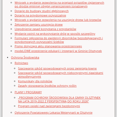
Wniosek o wydanie zezwolenia na przejazd pojazdów ciężarowych
po drodze gminnej objętej ograniczeniem tonażowym
Dotacje do budowy studni głębinowych
Dotacje na przydomowe oczyszczalnie
Wniosek o wydanie zezwolenia na usunięcie drzew lub krzewów
Zgłoszenie zamiaru usunięcia drzew
Uzgodnienie zasad korzystania z przystanków
Wydanie opinii na wykorzystanie dróg w sposób szczególny
Formularz zgłoszenia do ewidencji zbiorników bezodpływowych i
przydomowych oczyszczalni ścieków
Pismo dotyczące aktu planowania przestrzennego
modeLOWE przestrzenie edukacji i integracji w Gminie Olsztynek
Ochrona Środowiska
Rolnictwo
Szacowanie szkód spowodowanych przez zwierzęta łowne
Szacowanie szkód spowodowanych niekorzystnymi zjawiskami
atmosferycznymi
Komunikaty dla rolników
Zasady stosowania środków ochrony roślin
PLANY I PROGRAMY
„PROGRAM OCHRONY ŚRODOWISKA DLA GMINY OLSZTYNEK
NA LATA 2019-2022 Z PERSPEKTYWĄ DO ROKU 2026”
Program opieki nad zwierzętami bezdomnymi
Ogloszenie Powiatowego Lekarza Weterynarii w Olsztynie