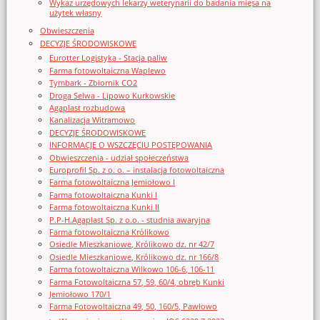
Wykaz urzędowych lekarzy weterynarii do badania mięsa na
użytek własny
Obwieszczenia
DECYZJE ŚRODOWISKOWE
Eurotter Logistyka - Stacja paliw
Farma fotowoltaiczna Waplewo
Tymbark - Zbiornik CO2
Droga Selwa - Lipowo Kurkowskie
Agaplast rozbudowa
Kanalizacja Witramowo
DECYZJE ŚRODOWISKOWE
INFORMACJE O WSZCZĘCIU POSTĘPOWANIA
Obwieszczenia - udział społeczeństwa
Europrofil Sp. z o. o. – instalacja fotowoltaiczna
Farma fotowoltaiczna Jemiołowo I
Farma fotowoltaiczna Kunki I
Farma fotowoltaiczna Kunki II
P.P-H.Agaplast Sp. z o.o. - studnia awaryjna
Farma fotowoltaiczna Królikowo
Osiedle Mieszkaniowe, Królikowo dz. nr 42/7
Osiedle Mieszkaniowe, Królikowo dz. nr 166/8
Farma fotowoltaiczna Wilkowo 106-6, 106-11
Farma Fotowoltaiczna 57, 59, 60/4, obręb Kunki
Jemiołowo 170/1
Farma Fotowoltaiczna 49, 50, 160/5, Pawłowo