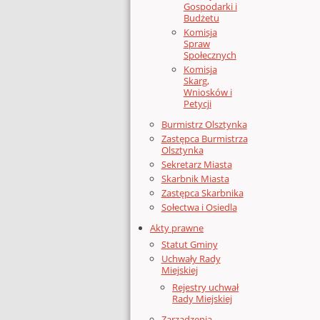
Gospodarki i
Budżetu
Komisja
Spraw
Społecznych
Komisja
Skarg,
Wniosków i
Petycji
Burmistrz Olsztynka
Zastępca Burmistrza
Olsztynka
Sekretarz Miasta
Skarbnik Miasta
Zastępca Skarbnika
Sołectwa i Osiedla
Akty prawne
Statut Gminy
Uchwały Rady
Miejskiej
Rejestry uchwał
Rady Miejskiej
Zarządzenia