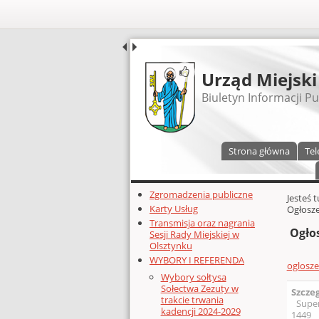
UDOSTĘPNIJ
Urząd Miejski
Biuletyn Informacji Pu
Menu główne
Strona główna
Tel
Dodatkowe zasoby (lewa kolumn
Zgromadzenia publiczne
Głównej 
Jesteś 
Karty Usług
Ogłosze
Transmisja oraz nagrania
Ogło
Sesji Rady Miejskiej w
Olsztynku
WYBORY I REFERENDA
oglosz
Wybory sołtysa
Sołectwa Zezuty w
Szcze
trakcie trwania
Supe
kadencji 2024-2029
1449