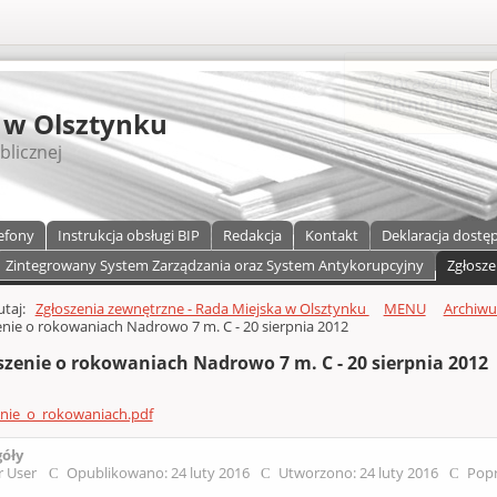
S
 w Olsztynku
blicznej
efony
Instrukcja obsługi BIP
Redakcja
Kontakt
Deklaracja dostę
Zintegrowany System Zarządzania oraz System Antykorupcyjny
Zgłosze
a)
zawartości
tutaj:
Zgłoszenia zewnętrzne - Rada Miejska w Olsztynku
MENU
Archiw
nie o rokowaniach Nadrowo 7 m. C - 20 sierpnia 2012
szenie o rokowaniach Nadrowo 7 m. C - 20 sierpnia 2012
enie_o_rokowaniach.pdf
góły
r User
Opublikowano: 24 luty 2016
Utworzono: 24 luty 2016
Popr