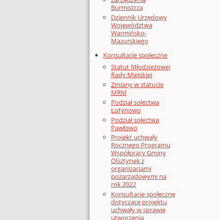
Burmistrza
Dziennik Urzędowy
Województwa
Warmińsko-
Mazurskiego
Konsultacje społeczne
Statut Młodzieżowej
Rady Miejskiej
Zmiany w statucie
MRM
Podział sołectwa
Łutynowo
Podział sołectwa
Pawłowo
Projekt uchwały
Rocznego Programu
Współpracy Gminy
Olsztynek z
organizacjami
pozarządowymi na
rok 2022
Konsultacje społeczne
dotyczące projektu
uchwały w sprawie
utworzenia