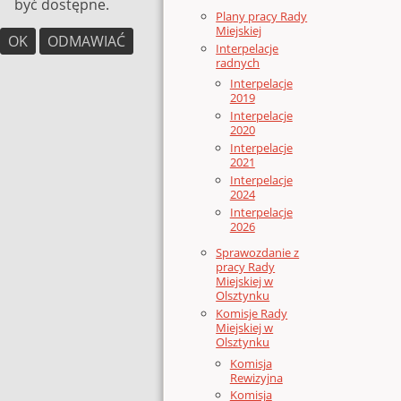
być dostępne.
Plany pracy Rady
Miejskiej
OK
ODMAWIAĆ
Interpelacje
radnych
Interpelacje
2019
Interpelacje
2020
Interpelacje
2021
Interpelacje
2024
Interpelacje
2026
Sprawozdanie z
pracy Rady
Miejskiej w
Olsztynku
Komisje Rady
Miejskiej w
Olsztynku
Komisja
Rewizyjna
Komisja