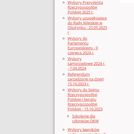
Wybory Prezydenta
Rzeczypospolitej
Polskiej 2025 r.
Wybory uzupełniające
do Rady Miejskiej w
Olsztynku - 25.05.2025
r
Wybory do
Parlamentu
Europejskiego - 9
czerwca 2024 r.
Wybory
samorządowe 2024 r.
- 7.04.2024
Referendum
zarządzone na dzień
15.10.2023 r.
Wybory do Sejmu
Rzeczypospolitej
Polskiej i Senatu
Rzeczypospolitej
Polskiej - 15.10.2023
Szkolenie dla
członków OKW
Wybory ławników