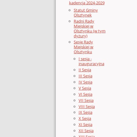
kadencja 2024-2029
Statut Gminy
Olsztynek
Radni Rady
Miejskiej w
Olsztynku (w tym
dyżury)
Sesje Rady
Miejskiej w
Olsztynku
I sesja -
inauguracyjna
II Sesja
III Sesja
IV Sesja
V Sesja
VI Sesja
VII Sesja
VIII Sesja
IX Sesja
X Sesja
XI Sesja
XII Sesja
XIII Sesja