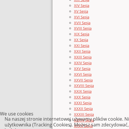
XIV Sesja
XV Sesja
XVI Sesja
XVII Sesja
XVIII Sesja
XIX Sesja
XX Sesja
XXI Sesja
XXII Sesja
XXIII Sesja
XXIV Sesja
XXV Sesja
XXVI Sesja
XXVII Sesja
XXVIII Sesja
XXIX Sesja
XXX Sesja
XXXI Sesja
XXXII Sesja
We use cookies
XXXIII Sesja
Na naszej stronie internetowej używamy plików cookie. N
XXXIV Sesja
użytkownika (Tracking Cookies). Możesz sam zdecydować, c
XXXV Sesja