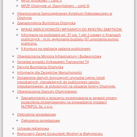
MPZP Królikowo – część II
MPZP Olsztynek ul. Daszyńskiego – część III
Obwieszczenia Samorządowego Kolegium Odwoławczego w
Olsztynie
Zawiadomienia Burmistrza Olsztynka
WYKAZ NIERUCHOMOŚCI WPISANYCH DO REJESTRU ZABYTKÓW.
Informacja na podstawie art. 37 ust. 1 pkt 2 ustawy o finansach
publicznych - m.in. wykonanie budżetu JST umorzenia pomoc
publiczna.
II Konkurs na realizację zadania publicznego
Obwieszczenia Ministra Infrastruktury i Budwonictwa
Sprzedaż pojazdu Volkswagen Transporter T4
Decyzje Burmistrza Olsztynka
Informacje dla Zarządców Nieruchomości
Zestawienie danych dotyczących czynszów najmu lokali
mieszkalnych, nienależących do publicznego zasobu
mieszkaniowego, w położonych na obszarze Gminy Olsztynek.
Obwieszczenia Starosty Olsztyńskiego
Zawiadomienie o wszczęciu postępowania w sprawie zmiany
pozwolenia zintegrowanego na prowadzenie instalacji
NUTRIPOL Sp. z o.o.
Ogłoszenia sprzedażowe
Ogłoszenia sprzedażowe
Uchwała reklamowa
Regionalny Zarząd Gospodarki Wodnej w Białymstoku