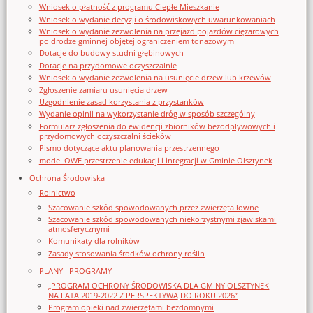
Wniosek o płatność z programu Ciepłe Mieszkanie
Wniosek o wydanie decyzji o środowiskowych uwarunkowaniach
Wniosek o wydanie zezwolenia na przejazd pojazdów ciężarowych
po drodze gminnej objętej ograniczeniem tonażowym
Dotacje do budowy studni głębinowych
Dotacje na przydomowe oczyszczalnie
Wniosek o wydanie zezwolenia na usunięcie drzew lub krzewów
Zgłoszenie zamiaru usunięcia drzew
Uzgodnienie zasad korzystania z przystanków
Wydanie opinii na wykorzystanie dróg w sposób szczególny
Formularz zgłoszenia do ewidencji zbiorników bezodpływowych i
przydomowych oczyszczalni ścieków
Pismo dotyczące aktu planowania przestrzennego
modeLOWE przestrzenie edukacji i integracji w Gminie Olsztynek
Ochrona Środowiska
Rolnictwo
Szacowanie szkód spowodowanych przez zwierzęta łowne
Szacowanie szkód spowodowanych niekorzystnymi zjawiskami
atmosferycznymi
Komunikaty dla rolników
Zasady stosowania środków ochrony roślin
PLANY I PROGRAMY
„PROGRAM OCHRONY ŚRODOWISKA DLA GMINY OLSZTYNEK
NA LATA 2019-2022 Z PERSPEKTYWĄ DO ROKU 2026”
Program opieki nad zwierzętami bezdomnymi