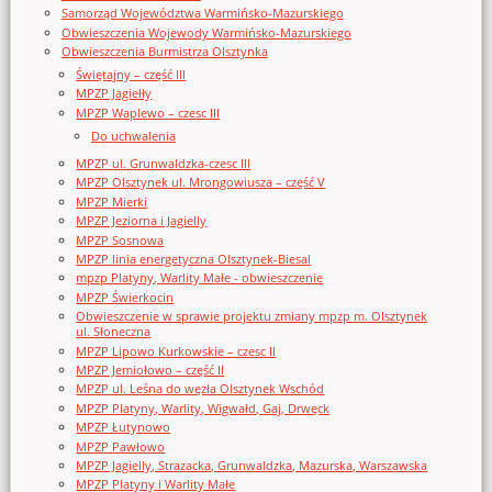
Samorząd Województwa Warmińsko-Mazurskiego
Obwieszczenia Wojewody Warmińsko-Mazurskiego
Obwieszczenia Burmistrza Olsztynka
Świętajny – część III
MPZP Jagiełły
MPZP Waplewo – czesc III
Do uchwalenia
MPZP ul. Grunwaldzka-czesc III
MPZP Olsztynek ul. Mrongowiusza – część V
MPZP Mierki
MPZP Jeziorna i Jagielly
MPZP Sosnowa
MPZP linia energetyczna Olsztynek-Biesal
mpzp Platyny, Warlity Małe - obwieszczenie
MPZP Świerkocin
Obwieszczenie w sprawie projektu zmiany mpzp m. Olsztynek
ul. Słoneczna
MPZP Lipowo Kurkowskie – czesc II
MPZP Jemiołowo – część II
MPZP ul. Leśna do węzła Olsztynek Wschód
MPZP Platyny, Warlity, Wigwałd, Gaj, Drwęck
MPZP Łutynowo
MPZP Pawłowo
MPZP Jagielly, Strazacka, Grunwaldzka, Mazurska, Warszawska
MPZP Platyny i Warlity Małe