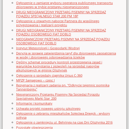
Ogłoszenie o zamiarze wyboru operatora publicznego transportu
zbiorowego w trybie przetargu nieograniczonego
DRUGI NIEOGRANICZONY PRZETARG PISEMNY NA SPRZEDAŻ
POJAZDU SPECJALNEGO STAR 200 PM 18P
Ogłoszenie o otwartym naborze Partnera do wspólnego
przygotowania i realizacji projektu
DRUGI NIEOGRANICZONY PRZETARG PISEMNY NA SPRZEDAŻ
POJAZDU OSOBOWEGO FIAT DOBLO
NIEOGRANICZONY PRZETARG PISEMNY NA SPRZEDAŻ POJAZDU
OSOBOWEGO FIAT DOBLO
Instytut Meteorologii i Gospodarki Wodnej
Decyzja w sprawie zatwierdzenia taryf dla zbiorowego zaopatrzenia
w wodę i zbiorowego odprowadzania ścieków
Ogólny schemat procedury kontroli przestrzegania zasad i
warunków korzystania z zezwoleń na sprzedaż napojów
alkoholowych w gminie Olsztynek
Ogłoszenie o sprzedaży ciągnika Ursus C-360
MPZP Samagowo – czesc I
Rezygnacja z realizacji zadania pn. "Odkrycie tajemnic pomnika
Tannenbergu"
Nieograniczony Przetargu Pisemny Na Sprzedaż Pojazdu
Specjalnego Marki Star_200
Informacje i komunikaty
Uchwała projekt nowego ustroju szkolnego
Ogłoszenie o zebraniu mieszkańców Sołectwa Drwęck - wybory
sołtysa
Ogłoszenie o zamknięciu ul. Behringa na czas Dni Olsztynka 2016
Pozostałe obwieszczenia