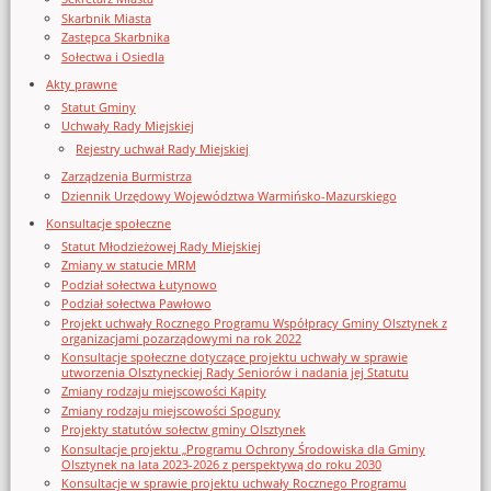
Skarbnik Miasta
Zastępca Skarbnika
Sołectwa i Osiedla
Akty prawne
Statut Gminy
Uchwały Rady Miejskiej
Rejestry uchwał Rady Miejskiej
Zarządzenia Burmistrza
Dziennik Urzędowy Województwa Warmińsko-Mazurskiego
Konsultacje społeczne
Statut Młodzieżowej Rady Miejskiej
Zmiany w statucie MRM
Podział sołectwa Łutynowo
Podział sołectwa Pawłowo
Projekt uchwały Rocznego Programu Współpracy Gminy Olsztynek z
organizacjami pozarządowymi na rok 2022
Konsultacje społeczne dotyczące projektu uchwały w sprawie
utworzenia Olsztyneckiej Rady Seniorów i nadania jej Statutu
Zmiany rodzaju miejscowości Kąpity
Zmiany rodzaju miejscowości Spoguny
Projekty statutów sołectw gminy Olsztynek
Konsultacje projektu „Programu Ochrony Środowiska dla Gminy
Olsztynek na lata 2023-2026 z perspektywą do roku 2030
Konsultacje w sprawie projektu uchwały Rocznego Programu