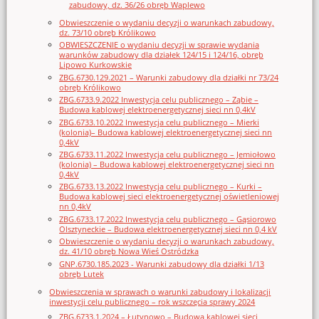
zabudowy, dz. 36/26 obręb Waplewo
Obwieszczenie o wydaniu decyzji o warunkach zabudowy,
dz. 73/10 obręb Królikowo
OBWIESZCZENIE o wydaniu decyzji w sprawie wydania
warunków zabudowy dla działek 124/15 i 124/16, obręb
Lipowo Kurkowskie
ZBG.6730.129.2021 – Warunki zabudowy dla działki nr 73/24
obręb Królikowo
ZBG.6733.9.2022 Inwestycja celu publicznego – Ząbie –
Budowa kablowej elektroenergetycznej sieci nn 0,4kV
ZBG.6733.10.2022 Inwestycja celu publicznego – Mierki
(kolonia)– Budowa kablowej elektroenergetycznej sieci nn
0,4kV
ZBG.6733.11.2022 Inwestycja celu publicznego – Jemiołowo
(kolonia) – Budowa kablowej elektroenergetycznej sieci nn
0,4kV
ZBG.6733.13.2022 Inwestycja celu publicznego – Kurki –
Budowa kablowej sieci elektroenergetycznej oświetleniowej
nn 0,4kV
ZBG.6733.17.2022 Inwestycja celu publicznego – Gąsiorowo
Olsztyneckie – Budowa elektroenergetycznej sieci nn 0,4 kV
Obwieszczenie o wydaniu decyzji o warunkach zabudowy,
dz. 41/10 obręb Nowa Wieś Ostródzka
GNP.6730.185.2023 - Warunki zabudowy dla działki 1/13
obręb Lutek
Obwieszczenia w sprawach o warunki zabudowy i lokalizacji
inwestycji celu publicznego – rok wszczęcia sprawy 2024
ZBG.6733.1.2024 – Łutynowo – Budowa kablowej sieci