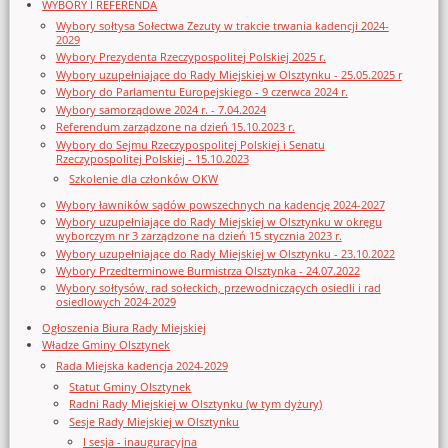
WYBORY I REFERENDA
Wybory sołtysa Sołectwa Zezuty w trakcie trwania kadencji 2024-
2029
Wybory Prezydenta Rzeczypospolitej Polskiej 2025 r.
Wybory uzupełniające do Rady Miejskiej w Olsztynku - 25.05.2025 r
Wybory do Parlamentu Europejskiego - 9 czerwca 2024 r.
Wybory samorządowe 2024 r. - 7.04.2024
Referendum zarządzone na dzień 15.10.2023 r.
Wybory do Sejmu Rzeczypospolitej Polskiej i Senatu
Rzeczypospolitej Polskiej - 15.10.2023
Szkolenie dla członków OKW
Wybory ławników sądów powszechnych na kadencję 2024-2027
Wybory uzupełniające do Rady Miejskiej w Olsztynku w okręgu
wyborczym nr 3 zarządzone na dzień 15 stycznia 2023 r.
Wybory uzupełniające do Rady Miejskiej w Olsztynku - 23.10.2022
Wybory Przedterminowe Burmistrza Olsztynka - 24.07.2022
Wybory sołtysów, rad sołeckich, przewodniczących osiedli i rad
osiedlowych 2024-2029
Ogłoszenia Biura Rady Miejskiej
Władze Gminy Olsztynek
Rada Miejska kadencja 2024-2029
Statut Gminy Olsztynek
Radni Rady Miejskiej w Olsztynku (w tym dyżury)
Sesje Rady Miejskiej w Olsztynku
I sesja - inauguracyjna