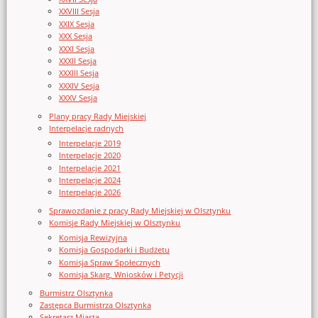
XXVIII Sesja
XXIX Sesja
XXX Sesja
XXXI Sesja
XXXII Sesja
XXXIII Sesja
XXXIV Sesja
XXXV Sesja
Plany pracy Rady Miejskiej
Interpelacje radnych
Interpelacje 2019
Interpelacje 2020
Interpelacje 2021
Interpelacje 2024
Interpelacje 2026
Sprawozdanie z pracy Rady Miejskiej w Olsztynku
Komisje Rady Miejskiej w Olsztynku
Komisja Rewizyjna
Komisja Gospodarki i Budżetu
Komisja Spraw Społecznych
Komisja Skarg, Wniosków i Petycji
Burmistrz Olsztynka
Zastępca Burmistrza Olsztynka
Sekretarz Miasta