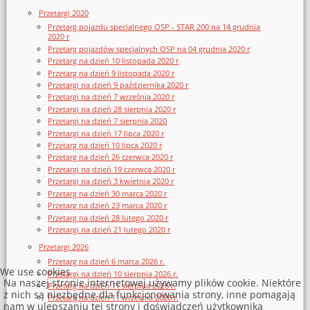
Przetargi 2020
Przetarg pojazdu specjalnego OSP - STAR 200 na 14 grudnia
2020 r
Przetarg pojazdów specjalnych OSP na 04 grudnia 2020 r
Przetarg na dzień 10 listopada 2020 r
Przetarg na dzień 9 listopada 2020 r
Przetargi na dzień 9 października 2020 r
Przetargi na dzień 7 września 2020 r
Przetargi na dzień 28 sierpnia 2020 r
Przetargi na dzień 7 sierpnia 2020
Przetargi na dzień 17 lipca 2020 r
Przetarg na dzień 10 lipca 2020 r
Przetarg na dzień 26 czerwca 2020 r
Przetargi na dzień 19 czerwca 2020 r
Przetargi na dzień 3 kwietnia 2020 r
Przetarg na dzień 30 marca 2020 r
Przetarg na dzień 23 marca 2020 r
Przetarg na dzień 28 lutego 2020 r
Przetargi na dzień 21 lutego 2020 r
Przetargi 2026
Przetarg na dzień 6 marca 2026 r.
We use cookies
Przetargi na dzień 10 sierpnia 2026 r.
Na naszej stronie internetowej używamy plików cookie. Niektóre
Przetarg na dzień 11 sierpnia 2026 r.
z nich są niezbędne dla funkcjonowania strony, inne pomagają
Przetarg na dzień 11 września 2026 r.
nam w ulepszaniu tej strony i doświadczeń użytkownika