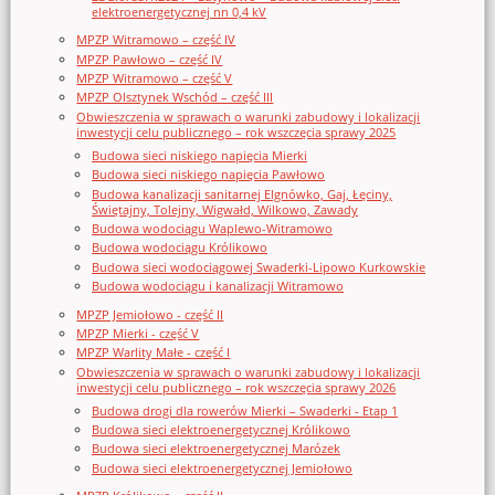
elektroenergetycznej nn 0,4 kV
MPZP Witramowo – część IV
MPZP Pawłowo – część IV
MPZP Witramowo – część V
MPZP Olsztynek Wschód – część III
Obwieszczenia w sprawach o warunki zabudowy i lokalizacji
inwestycji celu publicznego – rok wszczęcia sprawy 2025
Budowa sieci niskiego napięcia Mierki
Budowa sieci niskiego napięcia Pawłowo
Budowa kanalizacji sanitarnej Elgnówko, Gaj, Łęciny,
Świętajny, Tolejny, Wigwałd, Wilkowo, Zawady
Budowa wodociągu Waplewo-Witramowo
Budowa wodociągu Królikowo
Budowa sieci wodociągowej Swaderki-Lipowo Kurkowskie
Budowa wodociągu i kanalizacji Witramowo
MPZP Jemiołowo - część II
MPZP Mierki - część V
MPZP Warlity Małe - część I
Obwieszczenia w sprawach o warunki zabudowy i lokalizacji
inwestycji celu publicznego – rok wszczęcia sprawy 2026
Budowa drogi dla rowerów Mierki – Swaderki - Etap 1
Budowa sieci elektroenergetycznej Królikowo
Budowa sieci elektroenergetycznej Marózek
Budowa sieci elektroenergetycznej Jemiołowo