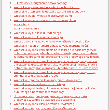
PPF Wniosek o przyznanie prawa pomocy
Wniosek o wpis do ewidencji obiektów hotelarskich
Wniosek o przeniesienie decyzji o warunkach zabudowy
Wniosek o wypis i wyrys z miejscowego planu
Wniosek o wydanie zaświadczenia o braku planu
Wzor_oferty
Wzor_sprawozdania
Wniosek o wykup lokalu użytkowego
Wniosek o wykup lokalu mieszkalnego
Wnisek o wydanie zezwolenia na wykreślenie hipoteki z KW
Wniosek o nadanie numeru porządkowego nieruchomości
Wniosek o wydanie zezwolenia na lokalizację w pasie drogowym
obiektów budowlanych lub urządzeń niezwiązanych z potrzebami
zarządzania drogami lub potrzebami ruchu drogowego oraz reklam
Wniosek o wydanie zezwolenia na zajęcie pasa drogowego w celu
umieszczenia urządzeń infrastruktury technicznej niezwiązanych z
potrzebami zarządzania drogami lub potrzebami ruchu drogowego
Wniosek o wydanie zezwolenia na zajęcie pasa drogowego drogi
gminnej w celu prowadzenia robót
Wniosek o uzgodnienie lokalizacji/przebudowy zjazdu
Wniosek o wydanie dowodu osobistego
Wniosek o wydanie decyzji o ustalenie lokalizacji inwestycji celu
publicznego albo warunków zabudowy
Udzielenia licencji na wykonywanie krajowego transportu
drogowego w zakresie przewozu osób taksówką
Wniosek o wydanie zaświadczenia o rewitalizacji
Wniosek o dotację z programu Ciepłe Mieszkanie