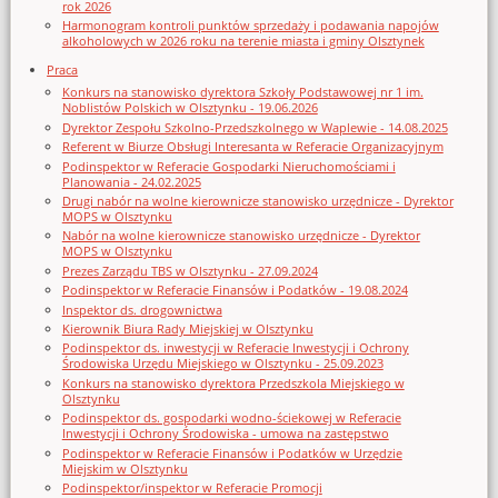
rok 2026
Harmonogram kontroli punktów sprzedaży i podawania napojów
alkoholowych w 2026 roku na terenie miasta i gminy Olsztynek
Praca
Konkurs na stanowisko dyrektora Szkoły Podstawowej nr 1 im.
Noblistów Polskich w Olsztynku - 19.06.2026
Dyrektor Zespołu Szkolno-Przedszkolnego w Waplewie - 14.08.2025
Referent w Biurze Obsługi Interesanta w Referacie Organizacyjnym
Podinspektor w Referacie Gospodarki Nieruchomościami i
Planowania - 24.02.2025
Drugi nabór na wolne kierownicze stanowisko urzędnicze - Dyrektor
MOPS w Olsztynku
Nabór na wolne kierownicze stanowisko urzędnicze - Dyrektor
MOPS w Olsztynku
Prezes Zarządu TBS w Olsztynku - 27.09.2024
Podinspektor w Referacie Finansów i Podatków - 19.08.2024
Inspektor ds. drogownictwa
Kierownik Biura Rady Miejskiej w Olsztynku
Podinspektor ds. inwestycji w Referacie Inwestycji i Ochrony
Środowiska Urzędu Miejskiego w Olsztynku - 25.09.2023
Konkurs na stanowisko dyrektora Przedszkola Miejskiego w
Olsztynku
Podinspektor ds. gospodarki wodno-ściekowej w Referacie
Inwestycji i Ochrony Środowiska - umowa na zastępstwo
Podinspektor w Referacie Finansów i Podatków w Urzędzie
Miejskim w Olsztynku
Podinspektor/inspektor w Referacie Promocji