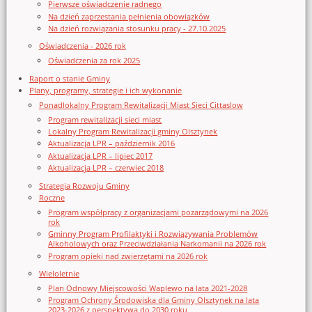
Pierwsze oświadczenie radnego
Na dzień zaprzestania pełnienia obowiązków
Na dzień rozwiązania stosunku pracy - 27.10.2025
Oświadczenia - 2026 rok
Oświadczenia za rok 2025
Raport o stanie Gminy
Plany, programy, strategie i ich wykonanie
Ponadlokalny Program Rewitalizacji Miast Sieci Cittaslow
Program rewitalizacji sieci miast
Lokalny Program Rewitalizacji gminy Olsztynek
Aktualizacja LPR – październik 2016
Aktualizacja LPR – lipiec 2017
Aktualizacja LPR – czerwiec 2018
Strategia Rozwoju Gminy
Roczne
Program współpracy z organizacjami pozarządowymi na 2026
rok
Gminny Program Profilaktyki i Rozwiązywania Problemów
Alkoholowych oraz Przeciwdziałania Narkomanii na 2026 rok
Program opieki nad zwierzętami na 2026 rok
Wieloletnie
Plan Odnowy Miejscowości Waplewo na lata 2021-2028
Program Ochrony Środowiska dla Gminy Olsztynek na lata
2023-2026 z perspektywą do 2030 roku