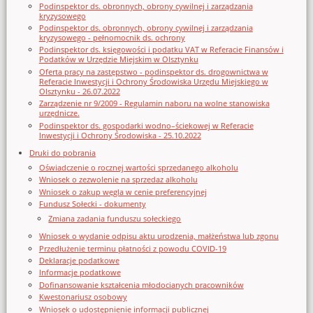
Podinspektor ds. obronnych, obrony cywilnej i zarządzania
kryzysowego
Podinspektor ds. obronnych, obrony cywilnej i zarządzania
kryzysowego - pełnomocnik ds. ochrony
Podinspektor ds. księgowości i podatku VAT w Referacie Finansów i
Podatków w Urzędzie Miejskim w Olsztynku
Oferta pracy na zastępstwo - podinspektor ds. drogownictwa w
Referacie Inwestycji i Ochrony Środowiska Urzędu Miejskiego w
Olsztynku - 26.07.2022
Zarządzenie nr 9/2009 - Regulamin naboru na wolne stanowiska
urzędnicze.
Podinspektor ds. gospodarki wodno–ściekowej w Referacie
Inwestycji i Ochrony Środowiska - 25.10.2022
Druki do pobrania
Oświadczenie o rocznej wartości sprzedanego alkoholu
Wniosek o zezwolenie na sprzedaz alkoholu
Wniosek o zakup węgla w cenie preferencyjnej
Fundusz Sołecki - dokumenty
Zmiana zadania funduszu sołeckiego
Wniosek o wydanie odpisu aktu urodzenia, małżeństwa lub zgonu
Przedłużenie terminu płatności z powodu COVID-19
Deklaracje podatkowe
Informacje podatkowe
Dofinansowanie kształcenia młodocianych pracowników
Kwestonariusz osobowy
Wniosek o udostępnienie informacji publicznej