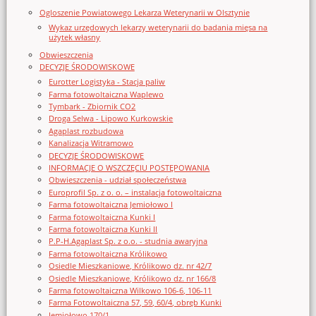
Ogloszenie Powiatowego Lekarza Weterynarii w Olsztynie
Wykaz urzędowych lekarzy weterynarii do badania mięsa na
użytek własny
Obwieszczenia
DECYZJE ŚRODOWISKOWE
Eurotter Logistyka - Stacja paliw
Farma fotowoltaiczna Waplewo
Tymbark - Zbiornik CO2
Droga Selwa - Lipowo Kurkowskie
Agaplast rozbudowa
Kanalizacja Witramowo
DECYZJE ŚRODOWISKOWE
INFORMACJE O WSZCZĘCIU POSTĘPOWANIA
Obwieszczenia - udział społeczeństwa
Europrofil Sp. z o. o. – instalacja fotowoltaiczna
Farma fotowoltaiczna Jemiołowo I
Farma fotowoltaiczna Kunki I
Farma fotowoltaiczna Kunki II
P.P-H.Agaplast Sp. z o.o. - studnia awaryjna
Farma fotowoltaiczna Królikowo
Osiedle Mieszkaniowe, Królikowo dz. nr 42/7
Osiedle Mieszkaniowe, Królikowo dz. nr 166/8
Farma fotowoltaiczna Wilkowo 106-6, 106-11
Farma Fotowoltaiczna 57, 59, 60/4, obręb Kunki
Jemiołowo 170/1