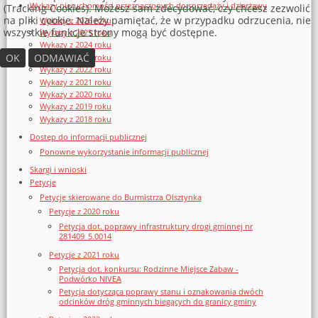
Wykazy nieruchomości przeznaczonych do sprzedaży i dzierżawy
(Tracking Cookies). Możesz sam zdecydować, czy chcesz zezwolić
na pliki cookie. Należy pamiętać, że w przypadku odrzucenia, nie
Wykazy z 2026 roku
wszystkie funkcje strony mogą być dostępne.
Wykazy z 2025 roku
Wykazy z 2024 roku
OK
ODMAWIAĆ
Wykazy z 2023 roku
Wykazy z 2022 roku
Wykazy z 2021 roku
Wykazy z 2020 roku
Wykazy z 2019 roku
Wykazy z 2018 roku
Dostęp do informacji publicznej
Ponowne wykorzystanie informacji publicznej
Skargi i wnioski
Petycje
Petycje skierowane do Burmistrza Olsztynka
Petycje z 2020 roku
Petycja dot. poprawy infrastruktury drogi gminnej nr
281409_5.0014
Petycje z 2021 roku
Petycja dot. konkursu: Rodzinne Miejsce Zabaw -
Podwórko NIVEA
Petycja dotycząca poprawy stanu i oznakowania dwóch
odcinków dróg gminnych biegących do granicy gminy