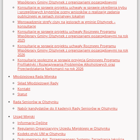
Współpracy Gminy Olsztynek z organizacjami pozarządowymi
Konsultacje w sprawie projektu uchwały w sprawie określenia trybu
i szczegółowych kryteriów oceny wniosków o realizację zadania
publicznego w ramach inicjatywy lokalnej
Wprowadzenie strefy ciszy na jeziorach w gminie Olsztynek –
konsultacje
Konsultacje w sprawie projektu uchwały Rocznego Programu
Współpracy Gminy Olsztynek z organizacjami pozarządowymi na rok
2025
Konsultacje w sprawie projektu uchwały Rocznego Programu
Współpracy Gminy Olsztynek z organizacjami pozarządowymi na rok
2026
Konsultacje społeczne w sprawie przyjęcia Gminnego Programu
Profilaktyki i Rozwiązywania Problemów Alkoholowych oraz
Przeciwdziałania Narkomanii na rok 2026
Młodzieżowa Rada Miejska
Skład Młodzieżowej Rady
Kontakt
Statut
Rada Seniorów w Olsztynku
Nabór kandydatów do II kadencji Rady Seniorów w Olsztynku
Urząd Miejski
Informacje Ogólne
Regulamin Organizacyjny Urzedu Miejskiego w Olsztynku
Kodeks etyki UM w Olsztynku
Dokumentacja dot. Zintegrowanego Systemu Zarządzania Jakością