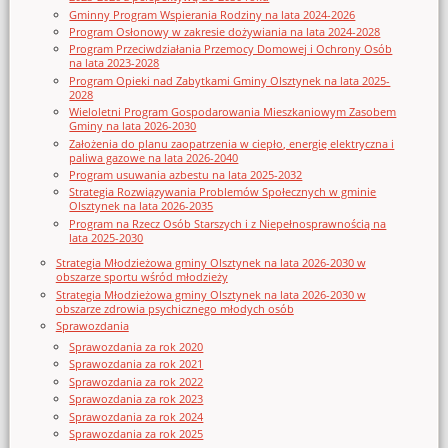
Gminny Program Wspierania Rodziny na lata 2024-2026
Program Osłonowy w zakresie dożywiania na lata 2024-2028
Program Przeciwdziałania Przemocy Domowej i Ochrony Osób
na lata 2023-2028
Program Opieki nad Zabytkami Gminy Olsztynek na lata 2025-
2028
Wieloletni Program Gospodarowania Mieszkaniowym Zasobem
Gminy na lata 2026-2030
Założenia do planu zaopatrzenia w ciepło, energię elektryczna i
paliwa gazowe na lata 2026-2040
Program usuwania azbestu na lata 2025-2032
Strategia Rozwiązywania Problemów Społecznych w gminie
Olsztynek na lata 2026-2035
Program na Rzecz Osób Starszych i z Niepełnosprawnością na
lata 2025-2030
Strategia Młodzieżowa gminy Olsztynek na lata 2026-2030 w
obszarze sportu wśród młodzieży
Strategia Młodzieżowa gminy Olsztynek na lata 2026-2030 w
obszarze zdrowia psychicznego młodych osób
Sprawozdania
Sprawozdania za rok 2020
Sprawozdania za rok 2021
Sprawozdania za rok 2022
Sprawozdania za rok 2023
Sprawozdania za rok 2024
Sprawozdania za rok 2025