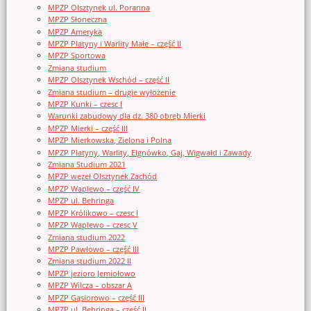
MPZP Olsztynek ul. Poranna
MPZP Słoneczna
MPZP Ameryka
MPZP Platyny i Warlity Małe – część II
MPZP Sportowa
Zmiana studium
MPZP Olsztynek Wschód – część II
Zmiana studium – drugie wyłożenie
MPZP Kunki – czesc I
Warunki zabudowy dla dz. 380 obręb Mierki
MPZP Mierki – część III
MPZP Mierkowska, Zielona i Polna
MPZP Platyny, Warlity, Elgnówko, Gaj, Wigwałd i Zawady
Zmiana Studium 2021
MPZP węzeł Olsztynek Zachód
MPZP Waplewo – część IV
MPZP ul. Behringa
MPZP Królikowo – czesc I
MPZP Waplewo – czesc V
Zmiana studium 2022
MPZP Pawłowo – część III
Zmiana studium 2022 II
MPZP jezioro Jemiołowo
MPZP Wilcza – obszar A
MPZP Gąsiorowo – część III
MPZP ul. Behringa – część II