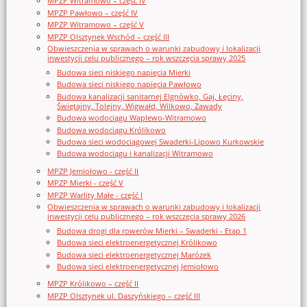
MPZP Witramowo – część IV
MPZP Pawłowo – część IV
MPZP Witramowo – część V
MPZP Olsztynek Wschód – część III
Obwieszczenia w sprawach o warunki zabudowy i lokalizacji
inwestycji celu publicznego – rok wszczęcia sprawy 2025
Budowa sieci niskiego napięcia Mierki
Budowa sieci niskiego napięcia Pawłowo
Budowa kanalizacji sanitarnej Elgnówko, Gaj, Łęciny,
Świętajny, Tolejny, Wigwałd, Wilkowo, Zawady
Budowa wodociągu Waplewo-Witramowo
Budowa wodociągu Królikowo
Budowa sieci wodociągowej Swaderki-Lipowo Kurkowskie
Budowa wodociągu i kanalizacji Witramowo
MPZP Jemiołowo - część II
MPZP Mierki - część V
MPZP Warlity Małe - część I
Obwieszczenia w sprawach o warunki zabudowy i lokalizacji
inwestycji celu publicznego – rok wszczęcia sprawy 2026
Budowa drogi dla rowerów Mierki – Swaderki - Etap 1
Budowa sieci elektroenergetycznej Królikowo
Budowa sieci elektroenergetycznej Marózek
Budowa sieci elektroenergetycznej Jemiołowo
MPZP Królikowo – część II
MPZP Olsztynek ul. Daszyńskiego – część III