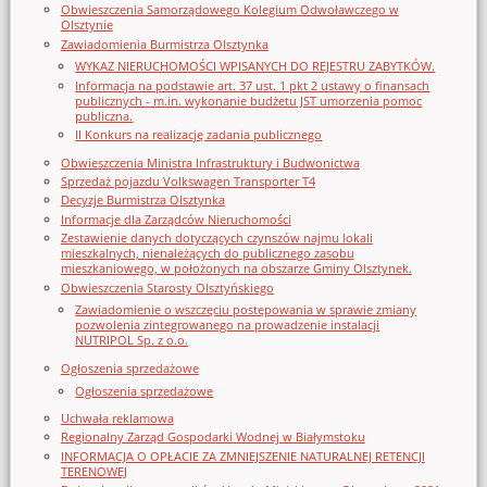
Obwieszczenia Samorządowego Kolegium Odwoławczego w
Olsztynie
Zawiadomienia Burmistrza Olsztynka
WYKAZ NIERUCHOMOŚCI WPISANYCH DO REJESTRU ZABYTKÓW.
Informacja na podstawie art. 37 ust. 1 pkt 2 ustawy o finansach
publicznych - m.in. wykonanie budżetu JST umorzenia pomoc
publiczna.
II Konkurs na realizację zadania publicznego
Obwieszczenia Ministra Infrastruktury i Budwonictwa
Sprzedaż pojazdu Volkswagen Transporter T4
Decyzje Burmistrza Olsztynka
Informacje dla Zarządców Nieruchomości
Zestawienie danych dotyczących czynszów najmu lokali
mieszkalnych, nienależących do publicznego zasobu
mieszkaniowego, w położonych na obszarze Gminy Olsztynek.
Obwieszczenia Starosty Olsztyńskiego
Zawiadomienie o wszczęciu postępowania w sprawie zmiany
pozwolenia zintegrowanego na prowadzenie instalacji
NUTRIPOL Sp. z o.o.
Ogłoszenia sprzedażowe
Ogłoszenia sprzedażowe
Uchwała reklamowa
Regionalny Zarząd Gospodarki Wodnej w Białymstoku
INFORMACJA O OPŁACIE ZA ZMNIEJSZENIE NATURALNEJ RETENCJI
TERENOWEJ