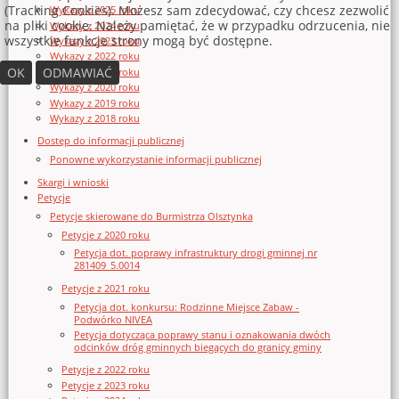
(Tracking Cookies). Możesz sam zdecydować, czy chcesz zezwolić
Wykazy z 2025 roku
na pliki cookie. Należy pamiętać, że w przypadku odrzucenia, nie
Wykazy z 2024 roku
wszystkie funkcje strony mogą być dostępne.
Wykazy z 2023 roku
Wykazy z 2022 roku
OK
ODMAWIAĆ
Wykazy z 2021 roku
Wykazy z 2020 roku
Wykazy z 2019 roku
Wykazy z 2018 roku
Dostęp do informacji publicznej
Ponowne wykorzystanie informacji publicznej
Skargi i wnioski
Petycje
Petycje skierowane do Burmistrza Olsztynka
Petycje z 2020 roku
Petycja dot. poprawy infrastruktury drogi gminnej nr
281409_5.0014
Petycje z 2021 roku
Petycja dot. konkursu: Rodzinne Miejsce Zabaw -
Podwórko NIVEA
Petycja dotycząca poprawy stanu i oznakowania dwóch
odcinków dróg gminnych biegących do granicy gminy
Petycje z 2022 roku
Petycje z 2023 roku