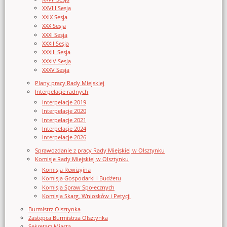
XXVIII Sesja
XXIX Sesja
XXX Sesja
XXXI Sesja
XXXII Sesja
XXXIII Sesja
XXXIV Sesja
XXXV Sesja
Plany pracy Rady Miejskiej
Interpelacje radnych
Interpelacje 2019
Interpelacje 2020
Interpelacje 2021
Interpelacje 2024
Interpelacje 2026
Sprawozdanie z pracy Rady Miejskiej w Olsztynku
Komisje Rady Miejskiej w Olsztynku
Komisja Rewizyjna
Komisja Gospodarki i Budżetu
Komisja Spraw Społecznych
Komisja Skarg, Wniosków i Petycji
Burmistrz Olsztynka
Zastępca Burmistrza Olsztynka
Sekretarz Miasta