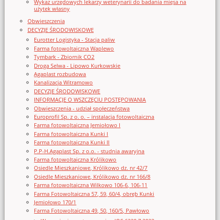
Wykaz urzędowych lekarzy weterynarii do badania mięsa na
użytek własny
Obwieszczenia
DECYZJE ŚRODOWISKOWE
Eurotter Logistyka - Stacja paliw
Farma fotowoltaiczna Waplewo
Tymbark - Zbiornik CO2
Droga Selwa - Lipowo Kurkowskie
Agaplast rozbudowa
Kanalizacja Witramowo
DECYZJE ŚRODOWISKOWE
INFORMACJE O WSZCZĘCIU POSTĘPOWANIA
Obwieszczenia - udział społeczeństwa
Europrofil Sp. z o. o. – instalacja fotowoltaiczna
Farma fotowoltaiczna Jemiołowo I
Farma fotowoltaiczna Kunki I
Farma fotowoltaiczna Kunki II
P.P-H.Agaplast Sp. z o.o. - studnia awaryjna
Farma fotowoltaiczna Królikowo
Osiedle Mieszkaniowe, Królikowo dz. nr 42/7
Osiedle Mieszkaniowe, Królikowo dz. nr 166/8
Farma fotowoltaiczna Wilkowo 106-6, 106-11
Farma Fotowoltaiczna 57, 59, 60/4, obręb Kunki
Jemiołowo 170/1
Farma Fotowoltaiczna 49, 50, 160/5, Pawłowo