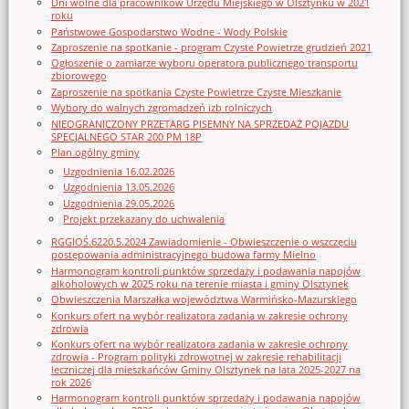
Dni wolne dla pracowników Urzędu Miejskiego w Olsztynku w 2021
roku
Państwowe Gospodarstwo Wodne - Wody Polskie
Zaproszenie na spotkanie - program Czyste Powietrze grudzień 2021
Ogłoszenie o zamiarze wyboru operatora publicznego transportu
zbiorowego
Zaproszenie na spotkania Czyste Powietrze Czyste Mieszkanie
Wybory do walnych zgromadzeń izb rolniczych
NIEOGRANICZONY PRZETARG PISEMNY NA SPRZEDAŻ POJAZDU
SPECJALNEGO STAR 200 PM 18P
Plan ogólny gminy
Uzgodnienia 16.02.2026
Uzgodnienia 13.05.2026
Uzgodnienia 29.05.2026
Projekt przekazany do uchwalenia
RGGIOŚ.6220.5.2024 Zawiadomienie - Obwieszczenie o wszczęciu
postępowania administracyjnego budowa farmy Mielno
Harmonogram kontroli punktów sprzedaży i podawania napojów
alkoholowych w 2025 roku na terenie miasta i gminy Olsztynek
Obwieszczenia Marszałka województwa Warmińsko-Mazurskiego
Konkurs ofert na wybór realizatora zadania w zakresie ochrony
zdrowia
Konkurs ofert na wybór realizatora zadania w zakresie ochrony
zdrowia - Program polityki zdrowotnej w zakresie rehabilitacji
leczniczej dla mieszkańców Gminy Olsztynek na lata 2025-2027 na
rok 2026
Harmonogram kontroli punktów sprzedaży i podawania napojów