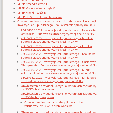
MPZP Ameryka-część II
MPZP Mrongowiusza-część VI
MPZP Mierki – część IV
MPZP ul. Grunwaldzka i Mazurska
Obwieszczenia w sprawach o warunki zabudowy i lokalizacji
inwestycji celu publicznego – rok wszczęcia sprawy do 2023
ZBG.6733.1.2022 Inwestycja celu publicznego – Nowa Wieś
Ostródzka – Budowa elektroenergetycznej sieci nn 0,4kV
ZBG.6733.2.2022 Inwestycja celu publicznego – Mańki –
Budowa elektroenergetycznej sieci nn 0,4kV
ZBG.6733.3.2022 Inwestycja celu publicznego – Lutek –
Budowa elektroenergetycznej sieci nn 0,4kV
ZBG.6733.4.2022 Inwestycja celu publicznego – Królikowo –
Budowa elektroenergetycznej sieci nn 0,4kV
ZBG.6733.5.2022 Inwestycja celu publicznego – Gąsiorowo
Olsztyneckie – Budowa elektroenergetycznej sieci nn 0,4kV
ZBG.6733.6.2022 Inwestycja celu publicznego – Mierki
kolonia – Przebudowa elektroenergetycznej sieci nn 0,4kV
ZBG.6733.7.2022 Inwestycja celu publicznego – Jemiołowo –
Przebudowa elektroenergetycznej sieci nn 0,4kV
Obwieszczenie o wydaniu decyzji o warunkach zabudowy,
dz. 36/27 obręb Waplewo
Obwieszczenie o wydaniu decyzji o warunkach zabudowy,
dz. 36/26 obręb Waplewo
Obwieszczenie o wydaniu decyzji o warunkach
zabudowy, dz. 36/26 obręb Waplewo
Obwieszczenie o wydaniu decyzji o warunkach zabudowy,