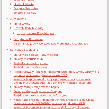
Skarbnik Miasta
Zastępca Skarbnika
Sołectwa i Osiedla
Akty prawne
Statut Gminy
Uchwały Rady Miejskiej
Rejestry uchwał Rady Miejskiej
Zarządzenia Burmistrza
Dziennik Urzędowy Województwa Warmińsko-Mazurskiego
Konsultacje społeczne
Statut Młodzieżowej Rady Miejskiej
Zmiany w statucie MRM
Podział sołectwa Łutynowo
Podział sołectwa Pawłowo
Projekt uchwały Rocznego Programu Współpracy Gminy Olsztynek z
organizacjami pozarządowymi na rok 2022
Konsultacje społeczne dotyczące projektu uchwały w sprawie
utworzenia Olsztyneckiej Rady Seniorów i nadania jej Statutu
Zmiany rodzaju miejscowości Kąpity
Zmiany rodzaju miejscowości Spoguny
Projekty statutów sołectw gminy Olsztynek
Konsultacje projektu „Programu Ochrony Środowiska dla Gminy
Olsztynek na lata 2023-2026 z perspektywą do roku 2030
Konsultacje w sprawie projektu uchwały Rocznego Programu