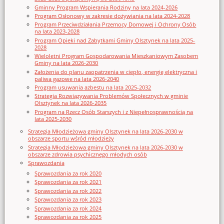
Gminny Program Wspierania Rodziny na lata 2024-2026
Program Osłonowy w zakresie dożywiania na lata 2024-2028
Program Przeciwdziałania Przemocy Domowej i Ochrony Osób
na lata 2023-2028
Program Opieki nad Zabytkami Gminy Olsztynek na lata 2025-
2028
Wieloletni Program Gospodarowania Mieszkaniowym Zasobem
Gminy na lata 2026-2030
Założenia do planu zaopatrzenia w ciepło, energię elektryczna i
paliwa gazowe na lata 2026-2040
Program usuwania azbestu na lata 2025-2032
Strategia Rozwiązywania Problemów Społecznych w gminie
Olsztynek na lata 2026-2035
Program na Rzecz Osób Starszych i z Niepełnosprawnością na
lata 2025-2030
Strategia Młodzieżowa gminy Olsztynek na lata 2026-2030 w
obszarze sportu wśród młodzieży
Strategia Młodzieżowa gminy Olsztynek na lata 2026-2030 w
obszarze zdrowia psychicznego młodych osób
Sprawozdania
Sprawozdania za rok 2020
Sprawozdania za rok 2021
Sprawozdania za rok 2022
Sprawozdania za rok 2023
Sprawozdania za rok 2024
Sprawozdania za rok 2025