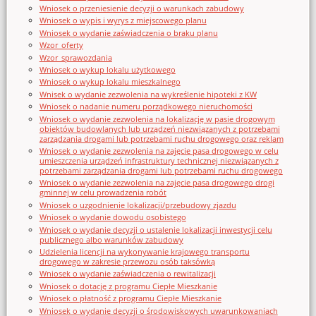
Wniosek o przeniesienie decyzji o warunkach zabudowy
Wniosek o wypis i wyrys z miejscowego planu
Wniosek o wydanie zaświadczenia o braku planu
Wzor_oferty
Wzor_sprawozdania
Wniosek o wykup lokalu użytkowego
Wniosek o wykup lokalu mieszkalnego
Wnisek o wydanie zezwolenia na wykreślenie hipoteki z KW
Wniosek o nadanie numeru porządkowego nieruchomości
Wniosek o wydanie zezwolenia na lokalizację w pasie drogowym
obiektów budowlanych lub urządzeń niezwiązanych z potrzebami
zarządzania drogami lub potrzebami ruchu drogowego oraz reklam
Wniosek o wydanie zezwolenia na zajęcie pasa drogowego w celu
umieszczenia urządzeń infrastruktury technicznej niezwiązanych z
potrzebami zarządzania drogami lub potrzebami ruchu drogowego
Wniosek o wydanie zezwolenia na zajęcie pasa drogowego drogi
gminnej w celu prowadzenia robót
Wniosek o uzgodnienie lokalizacji/przebudowy zjazdu
Wniosek o wydanie dowodu osobistego
Wniosek o wydanie decyzji o ustalenie lokalizacji inwestycji celu
publicznego albo warunków zabudowy
Udzielenia licencji na wykonywanie krajowego transportu
drogowego w zakresie przewozu osób taksówką
Wniosek o wydanie zaświadczenia o rewitalizacji
Wniosek o dotację z programu Ciepłe Mieszkanie
Wniosek o płatność z programu Ciepłe Mieszkanie
Wniosek o wydanie decyzji o środowiskowych uwarunkowaniach