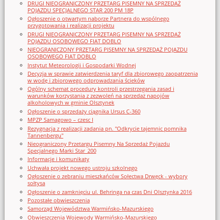
DRUGI NIEOGRANICZONY PRZETARG PISEMNY NA SPRZEDAŻ
POJAZDU SPECJALNEGO STAR 200 PM 18P
Ogłoszenie o otwartym naborze Partnera do wspólnego
przygotowania i realizacji projektu
DRUGI NIEOGRANICZONY PRZETARG PISEMNY NA SPRZEDAŻ
POJAZDU OSOBOWEGO FIAT DOBLO
NIEOGRANICZONY PRZETARG PISEMNY NA SPRZEDAŻ POJAZDU
OSOBOWEGO FIAT DOBLO
Instytut Meteorologii i Gospodarki Wodnej
Decyzja w sprawie zatwierdzenia taryf dla zbiorowego zaopatrzenia
w wodę i zbiorowego odprowadzania ścieków
Ogólny schemat procedury kontroli przestrzegania zasad i
warunków korzystania z zezwoleń na sprzedaż napojów
alkoholowych w gminie Olsztynek
Ogłoszenie o sprzedaży ciągnika Ursus C-360
MPZP Samagowo – czesc I
Rezygnacja z realizacji zadania pn. "Odkrycie tajemnic pomnika
Tannenbergu"
Nieograniczony Przetargu Pisemny Na Sprzedaż Pojazdu
Specjalnego Marki Star_200
Informacje i komunikaty
Uchwała projekt nowego ustroju szkolnego
Ogłoszenie o zebraniu mieszkańców Sołectwa Drwęck - wybory
sołtysa
Ogłoszenie o zamknięciu ul. Behringa na czas Dni Olsztynka 2016
Pozostałe obwieszczenia
Samorząd Województwa Warmińsko-Mazurskiego
Obwieszczenia Wojewody Warmińsko-Mazurskiego