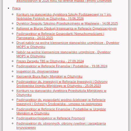
alkoholowych w 2026 roku na terenie miasta i gminy Olsztynek
Praca
Konkurs na stanowisko dyrektora Szkoły Podstawowej nr 1 im.
Noblistów Polskich w Olsztynku - 19.06.2026
Dyrektor Zespołu Szkolno-Przedszkolnego w Waplewie - 14.08.2025
Referent w Biurze Obsługi Interesanta w Referacie Organizacyjnym
Podinspektor w Referacie Gospodarki Nieruchomościami i
Planowania - 24.02.2025
Drugi nabór na wolne kierownicze stanowisko urzędnicze - Dyrektor
MOPS w Olsztynku
Nabór na wolne kierownicze stanowisko urzędnicze - Dyrektor
MOPS w Olsztynku
Prezes Zarządu TBS w Olsztynku - 27.09.2024
Podinspektor w Referacie Finansów i Podatków - 19.08.2024
Inspektor ds. drogownictwa
Kierownik Biura Rady Miejskiej w Olsztynku
Podinspektor ds. inwestycji w Referacie Inwestycji i Ochrony
Środowiska Urzędu Miejskiego w Olsztynku - 25.09.2023
Konkurs na stanowisko dyrektora Przedszkola Miejskiego w
Olsztynku
Podinspektor ds. gospodarki wodno-ściekowej w Referacie
Inwestycji i Ochrony Środowiska - umowa na zastępstwo
Podinspektor w Referacie Finansów i Podatków w Urzędzie
Miejskim w Olsztynku
Podinspektor/inspektor w Referacie Promocji
Podinspektor ds. obronnych, obrony cywilnej i zarządzania
kryzysowego