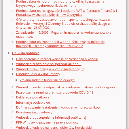
Podinspektor ds. obronnych, obrony cywilnej i zarządzania
kryzysowego - pełnomocnik ds. ochrony
Podinspektor ds. księgowości i podatku VAT w Referacie Finansów i
Podatków w Urzędzie Miejskim w Olsztynku
Oferta pracy na zastępstwo - podinspektor ds. drogownictwa w
Referacie Inwestycji i Ochrony Środowiska Urzędu Miejskiego w
Olsztynku - 26.07.2022
Zarządzenie nr 9/2009 - Regulamin naboru na wolne stanowiska
urzędnicze.
Podinspektor ds. gospodarki wodno–ściekowej w Referacie
Inwestycji i Ochrony Środowiska - 25.10.2022
Druki do pobrania
Oświadczenie o rocznej wartości sprzedanego alkoholu
Wniosek o zezwolenie na sprzedaz alkoholu
Wniosek o zakup węgla w cenie preferencyjnej
Fundusz Sołecki - dokumenty
Zmiana zadania funduszu sołeckiego
Wniosek o wydanie odpisu aktu urodzenia, małżeństwa lub zgonu
Przedłużenie terminu płatności z powodu COVID-19
Deklaracje podatkowe
Informacje podatkowe
Dofinansowanie kształcenia młodocianych pracowników
Kwestonariusz osobowy
Wniosek o udostępnienie informacji publicznej
PPF Wniosek o przyznanie prawa pomocy
Wniosek o wpis do ewidencji obiektów hotelarskich