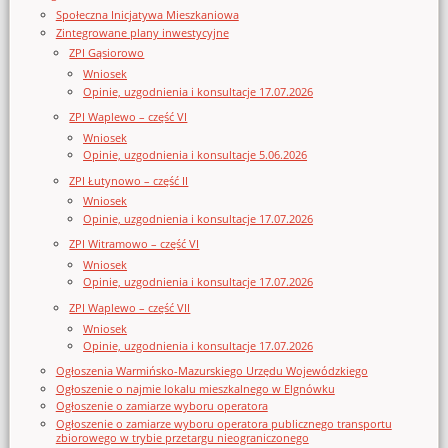
Społeczna Inicjatywa Mieszkaniowa
Zintegrowane plany inwestycyjne
ZPI Gąsiorowo
Wniosek
Opinie, uzgodnienia i konsultacje 17.07.2026
ZPI Waplewo – część VI
Wniosek
Opinie, uzgodnienia i konsultacje 5.06.2026
ZPI Łutynowo – część II
Wniosek
Opinie, uzgodnienia i konsultacje 17.07.2026
ZPI Witramowo – część VI
Wniosek
Opinie, uzgodnienia i konsultacje 17.07.2026
ZPI Waplewo – część VII
Wniosek
Opinie, uzgodnienia i konsultacje 17.07.2026
Ogłoszenia Warmińsko-Mazurskiego Urzędu Wojewódzkiego
Ogłoszenie o najmie lokalu mieszkalnego w Elgnówku
Ogłoszenie o zamiarze wyboru operatora
Ogłoszenie o zamiarze wyboru operatora publicznego transportu
zbiorowego w trybie przetargu nieograniczonego