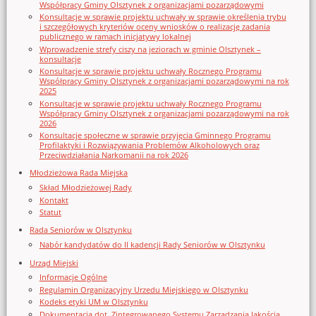
Współpracy Gminy Olsztynek z organizacjami pozarządowymi
Konsultacje w sprawie projektu uchwały w sprawie określenia trybu
i szczegółowych kryteriów oceny wniosków o realizację zadania
publicznego w ramach inicjatywy lokalnej
Wprowadzenie strefy ciszy na jeziorach w gminie Olsztynek –
konsultacje
Konsultacje w sprawie projektu uchwały Rocznego Programu
Współpracy Gminy Olsztynek z organizacjami pozarządowymi na rok
2025
Konsultacje w sprawie projektu uchwały Rocznego Programu
Współpracy Gminy Olsztynek z organizacjami pozarządowymi na rok
2026
Konsultacje społeczne w sprawie przyjęcia Gminnego Programu
Profilaktyki i Rozwiązywania Problemów Alkoholowych oraz
Przeciwdziałania Narkomanii na rok 2026
Młodzieżowa Rada Miejska
Skład Młodzieżowej Rady
Kontakt
Statut
Rada Seniorów w Olsztynku
Nabór kandydatów do II kadencji Rady Seniorów w Olsztynku
Urząd Miejski
Informacje Ogólne
Regulamin Organizacyjny Urzedu Miejskiego w Olsztynku
Kodeks etyki UM w Olsztynku
Dokumentacja dot. Zintegrowanego Systemu Zarządzania Jakością