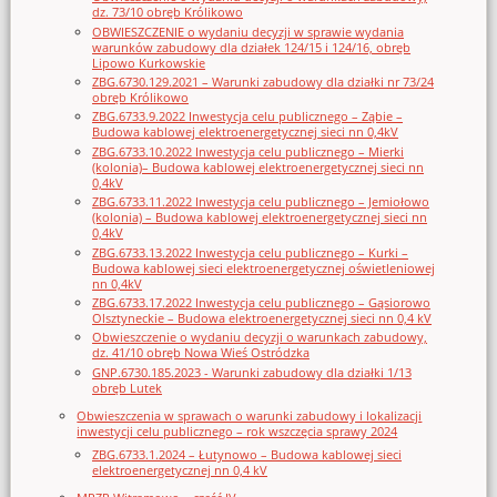
dz. 73/10 obręb Królikowo
OBWIESZCZENIE o wydaniu decyzji w sprawie wydania
warunków zabudowy dla działek 124/15 i 124/16, obręb
Lipowo Kurkowskie
ZBG.6730.129.2021 – Warunki zabudowy dla działki nr 73/24
obręb Królikowo
ZBG.6733.9.2022 Inwestycja celu publicznego – Ząbie –
Budowa kablowej elektroenergetycznej sieci nn 0,4kV
ZBG.6733.10.2022 Inwestycja celu publicznego – Mierki
(kolonia)– Budowa kablowej elektroenergetycznej sieci nn
0,4kV
ZBG.6733.11.2022 Inwestycja celu publicznego – Jemiołowo
(kolonia) – Budowa kablowej elektroenergetycznej sieci nn
0,4kV
ZBG.6733.13.2022 Inwestycja celu publicznego – Kurki –
Budowa kablowej sieci elektroenergetycznej oświetleniowej
nn 0,4kV
ZBG.6733.17.2022 Inwestycja celu publicznego – Gąsiorowo
Olsztyneckie – Budowa elektroenergetycznej sieci nn 0,4 kV
Obwieszczenie o wydaniu decyzji o warunkach zabudowy,
dz. 41/10 obręb Nowa Wieś Ostródzka
GNP.6730.185.2023 - Warunki zabudowy dla działki 1/13
obręb Lutek
Obwieszczenia w sprawach o warunki zabudowy i lokalizacji
inwestycji celu publicznego – rok wszczęcia sprawy 2024
ZBG.6733.1.2024 – Łutynowo – Budowa kablowej sieci
elektroenergetycznej nn 0,4 kV