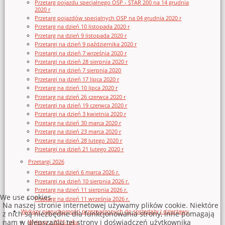
Przetarg pojazdu specjalnego OSP - STAR 200 na 14 grudnia
2020 r
Przetarg pojazdów specjalnych OSP na 04 grudnia 2020 r
Przetarg na dzień 10 listopada 2020 r
Przetarg na dzień 9 listopada 2020 r
Przetargi na dzień 9 października 2020 r
Przetargi na dzień 7 września 2020 r
Przetargi na dzień 28 sierpnia 2020 r
Przetargi na dzień 7 sierpnia 2020
Przetargi na dzień 17 lipca 2020 r
Przetarg na dzień 10 lipca 2020 r
Przetarg na dzień 26 czerwca 2020 r
Przetargi na dzień 19 czerwca 2020 r
Przetargi na dzień 3 kwietnia 2020 r
Przetarg na dzień 30 marca 2020 r
Przetarg na dzień 23 marca 2020 r
Przetarg na dzień 28 lutego 2020 r
Przetargi na dzień 21 lutego 2020 r
Przetargi 2026
Przetarg na dzień 6 marca 2026 r.
Przetargi na dzień 10 sierpnia 2026 r.
Przetarg na dzień 11 sierpnia 2026 r.
We use cookies
Przetarg na dzień 11 września 2026 r.
Na naszej stronie internetowej używamy plików cookie. Niektóre
Wykazy nieruchomości przeznaczonych do sprzedaży i dzierżawy
z nich są niezbędne dla funkcjonowania strony, inne pomagają
nam w ulepszaniu tej strony i doświadczeń użytkownika
Wykazy z 2026 roku