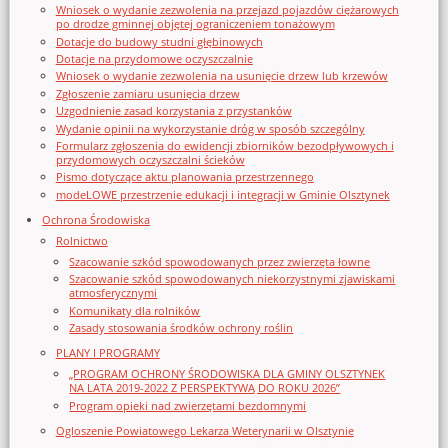
Wniosek o wydanie zezwolenia na przejazd pojazdów ciężarowych
po drodze gminnej objętej ograniczeniem tonażowym
Dotacje do budowy studni głębinowych
Dotacje na przydomowe oczyszczalnie
Wniosek o wydanie zezwolenia na usunięcie drzew lub krzewów
Zgłoszenie zamiaru usunięcia drzew
Uzgodnienie zasad korzystania z przystanków
Wydanie opinii na wykorzystanie dróg w sposób szczególny
Formularz zgłoszenia do ewidencji zbiorników bezodpływowych i
przydomowych oczyszczalni ścieków
Pismo dotyczące aktu planowania przestrzennego
modeLOWE przestrzenie edukacji i integracji w Gminie Olsztynek
Ochrona Środowiska
Rolnictwo
Szacowanie szkód spowodowanych przez zwierzęta łowne
Szacowanie szkód spowodowanych niekorzystnymi zjawiskami
atmosferycznymi
Komunikaty dla rolników
Zasady stosowania środków ochrony roślin
PLANY I PROGRAMY
„PROGRAM OCHRONY ŚRODOWISKA DLA GMINY OLSZTYNEK
NA LATA 2019-2022 Z PERSPEKTYWĄ DO ROKU 2026”
Program opieki nad zwierzętami bezdomnymi
Ogloszenie Powiatowego Lekarza Weterynarii w Olsztynie