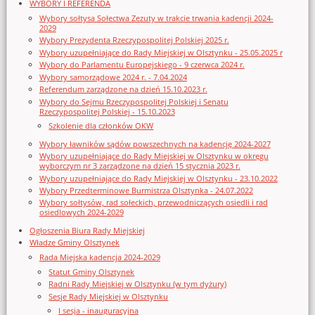
WYBORY I REFERENDA
Wybory sołtysa Sołectwa Zezuty w trakcie trwania kadencji 2024-
2029
Wybory Prezydenta Rzeczypospolitej Polskiej 2025 r.
Wybory uzupełniające do Rady Miejskiej w Olsztynku - 25.05.2025 r
Wybory do Parlamentu Europejskiego - 9 czerwca 2024 r.
Wybory samorządowe 2024 r. - 7.04.2024
Referendum zarządzone na dzień 15.10.2023 r.
Wybory do Sejmu Rzeczypospolitej Polskiej i Senatu
Rzeczypospolitej Polskiej - 15.10.2023
Szkolenie dla członków OKW
Wybory ławników sądów powszechnych na kadencję 2024-2027
Wybory uzupełniające do Rady Miejskiej w Olsztynku w okręgu
wyborczym nr 3 zarządzone na dzień 15 stycznia 2023 r.
Wybory uzupełniające do Rady Miejskiej w Olsztynku - 23.10.2022
Wybory Przedterminowe Burmistrza Olsztynka - 24.07.2022
Wybory sołtysów, rad sołeckich, przewodniczących osiedli i rad
osiedlowych 2024-2029
Ogłoszenia Biura Rady Miejskiej
Władze Gminy Olsztynek
Rada Miejska kadencja 2024-2029
Statut Gminy Olsztynek
Radni Rady Miejskiej w Olsztynku (w tym dyżury)
Sesje Rady Miejskiej w Olsztynku
I sesja - inauguracyjna