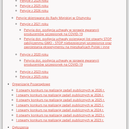
Petycje z 2024 roku
Petycje z 2025 roku
Petycje z 2026 roku
Petycje skierowane do Rady Miejskiej w Olsztynku
Petycje z 2021 roku
Petycja dot. podjęcia uchwały w sprawie gwarancji
producentów szczepionek na COVID-19
Petycja dot. podjęcia uchwały poierającej list otwarty STOP
zabójczenmu GMO - STOP niebezpiecznej szczepionce oraz
zaprzestania eksperymentu na mieszkańcach Polski i inne
Petycje z 2020 roku
Petycja dot. podjęcia uchwały w sprawie gwarancji
producentów szczepionek na COVID-19
Petycje z 2023 roku
Petycje z 2025 roku
Organizacje Pozarządowe
II otwarty konkurs na realizację zadań publicznych w 2026 r.
I otwarty konkurs na realizację zadań publicznych w 2026 r.
II otwarty konkurs na realizację zadań publicznych w 2025 r.
I otwarty konkurs na realizację zadań publicznych w 2025 r.
I otwarty konkurs na realizację zadań publicznych w 2024 r.
II otwarty konkurs na realizację zadań publicznych w 2023 r.
I otwarty konkurs na realizację zadań publicznych w 2023 r.
Ogłoszenia