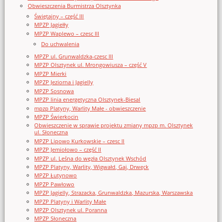
Obwieszczenia Burmistrza Olsztynka
Świętajny – część III
MPZP Jagiełły
MPZP Waplewo – czesc III
Do uchwalenia
MPZP ul. Grunwaldzka-czesc III
MPZP Olsztynek ul. Mrongowiusza – część V
MPZP Mierki
MPZP Jeziorna i Jagielly
MPZP Sosnowa
MPZP linia energetyczna Olsztynek-Biesal
mpzp Platyny, Warlity Małe - obwieszczenie
MPZP Świerkocin
Obwieszczenie w sprawie projektu zmiany mpzp m. Olsztynek
ul. Słoneczna
MPZP Lipowo Kurkowskie – czesc II
MPZP Jemiołowo – część II
MPZP ul. Leśna do węzła Olsztynek Wschód
MPZP Platyny, Warlity, Wigwałd, Gaj, Drwęck
MPZP Łutynowo
MPZP Pawłowo
MPZP Jagielly, Strazacka, Grunwaldzka, Mazurska, Warszawska
MPZP Platyny i Warlity Małe
MPZP Olsztynek ul. Poranna
MPZP Słoneczna