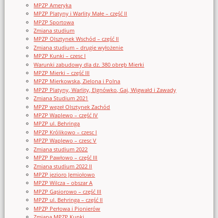
MPZP Ameryka
MPZP Platyny i Warlity Małe – część II
MPZP Sportowa
Zmiana studium
MPZP Olsztynek Wschód – część II
Zmiana studium – drugie wyłożenie
MPZP Kunki – czesc I
Warunki zabudowy dla dz. 380 obręb Mierki
MPZP Mierki – część III
MPZP Mierkowska, Zielona i Polna
MPZP Platyny, Warlity, Elgnówko, Gaj, Wigwałd i Zawady
Zmiana Studium 2021
MPZP węzeł Olsztynek Zachód
MPZP Waplewo – część IV
MPZP ul. Behringa
MPZP Królikowo – czesc I
MPZP Waplewo – czesc V
Zmiana studium 2022
MPZP Pawłowo – część III
Zmiana studium 2022 II
MPZP jezioro Jemiołowo
MPZP Wilcza – obszar A
MPZP Gąsiorowo – część III
MPZP ul. Behringa – część II
MPZP Perłowa i Pionierów
Zmiana MPZP Kunki