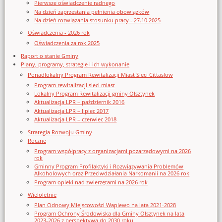
Pierwsze oświadczenie radnego
Na dzień zaprzestania pełnienia obowiązków
Na dzień rozwiązania stosunku pracy - 27.10.2025
Oświadczenia - 2026 rok
Oświadczenia za rok 2025
Raport o stanie Gminy
Plany, programy, strategie i ich wykonanie
Ponadlokalny Program Rewitalizacji Miast Sieci Cittaslow
Program rewitalizacji sieci miast
Lokalny Program Rewitalizacji gminy Olsztynek
Aktualizacja LPR – październik 2016
Aktualizacja LPR – lipiec 2017
Aktualizacja LPR – czerwiec 2018
Strategia Rozwoju Gminy
Roczne
Program współpracy z organizacjami pozarządowymi na 2026
rok
Gminny Program Profilaktyki i Rozwiązywania Problemów
Alkoholowych oraz Przeciwdziałania Narkomanii na 2026 rok
Program opieki nad zwierzętami na 2026 rok
Wieloletnie
Plan Odnowy Miejscowości Waplewo na lata 2021-2028
Program Ochrony Środowiska dla Gminy Olsztynek na lata
2023-2026 z perspektywą do 2030 roku