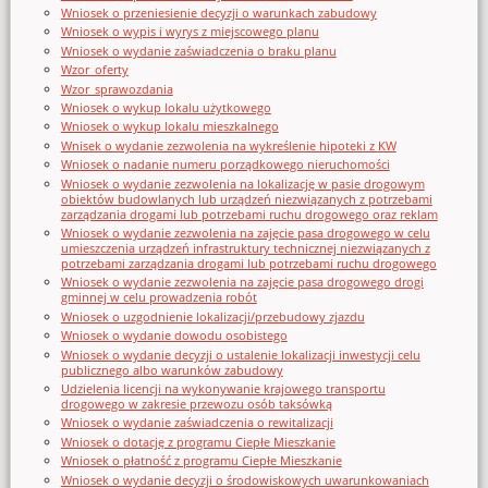
Wniosek o przeniesienie decyzji o warunkach zabudowy
Wniosek o wypis i wyrys z miejscowego planu
Wniosek o wydanie zaświadczenia o braku planu
Wzor_oferty
Wzor_sprawozdania
Wniosek o wykup lokalu użytkowego
Wniosek o wykup lokalu mieszkalnego
Wnisek o wydanie zezwolenia na wykreślenie hipoteki z KW
Wniosek o nadanie numeru porządkowego nieruchomości
Wniosek o wydanie zezwolenia na lokalizację w pasie drogowym
obiektów budowlanych lub urządzeń niezwiązanych z potrzebami
zarządzania drogami lub potrzebami ruchu drogowego oraz reklam
Wniosek o wydanie zezwolenia na zajęcie pasa drogowego w celu
umieszczenia urządzeń infrastruktury technicznej niezwiązanych z
potrzebami zarządzania drogami lub potrzebami ruchu drogowego
Wniosek o wydanie zezwolenia na zajęcie pasa drogowego drogi
gminnej w celu prowadzenia robót
Wniosek o uzgodnienie lokalizacji/przebudowy zjazdu
Wniosek o wydanie dowodu osobistego
Wniosek o wydanie decyzji o ustalenie lokalizacji inwestycji celu
publicznego albo warunków zabudowy
Udzielenia licencji na wykonywanie krajowego transportu
drogowego w zakresie przewozu osób taksówką
Wniosek o wydanie zaświadczenia o rewitalizacji
Wniosek o dotację z programu Ciepłe Mieszkanie
Wniosek o płatność z programu Ciepłe Mieszkanie
Wniosek o wydanie decyzji o środowiskowych uwarunkowaniach