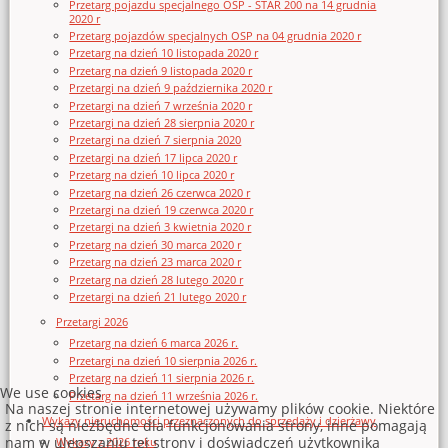
Przetarg pojazdu specjalnego OSP - STAR 200 na 14 grudnia
2020 r
Przetarg pojazdów specjalnych OSP na 04 grudnia 2020 r
Przetarg na dzień 10 listopada 2020 r
Przetarg na dzień 9 listopada 2020 r
Przetargi na dzień 9 października 2020 r
Przetargi na dzień 7 września 2020 r
Przetargi na dzień 28 sierpnia 2020 r
Przetargi na dzień 7 sierpnia 2020
Przetargi na dzień 17 lipca 2020 r
Przetarg na dzień 10 lipca 2020 r
Przetarg na dzień 26 czerwca 2020 r
Przetargi na dzień 19 czerwca 2020 r
Przetargi na dzień 3 kwietnia 2020 r
Przetarg na dzień 30 marca 2020 r
Przetarg na dzień 23 marca 2020 r
Przetarg na dzień 28 lutego 2020 r
Przetargi na dzień 21 lutego 2020 r
Przetargi 2026
Przetarg na dzień 6 marca 2026 r.
Przetargi na dzień 10 sierpnia 2026 r.
Przetarg na dzień 11 sierpnia 2026 r.
We use cookies
Przetarg na dzień 11 września 2026 r.
Na naszej stronie internetowej używamy plików cookie. Niektóre
Wykazy nieruchomości przeznaczonych do sprzedaży i dzierżawy
z nich są niezbędne dla funkcjonowania strony, inne pomagają
nam w ulepszaniu tej strony i doświadczeń użytkownika
Wykazy z 2026 roku