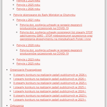
Petycje z 2024 roku
Petycje z 2025 roku
Petycje z 2026 roku
Petycje skierowane do Rady Miejskiej w Olsztynku
Petycje z 2021 roku
Petycja dot. podjęcia uchwały w sprawie gwarancji
producentów szczepionek na COVID-19
Petycja dot. podjęcia uchwały poierającej list otwarty STOP
zabójczenmu GMO - STOP niebezpiecznej szczepionce oraz
zaprzestania eksperymentu na mieszkańcach Polski i inne
Petycje z 2020 roku
Petycja dot. podjęcia uchwały w sprawie gwarancji
producentów szczepionek na COVID-19
Petycje z 2023 roku
Petycje z 2025 roku
Organizacje Pozarządowe
II otwarty konkurs na realizację zadań publicznych w 2026 r.
I otwarty konkurs na realizację zadań publicznych w 2026 r.
II otwarty konkurs na realizację zadań publicznych w 2025 r.
I otwarty konkurs na realizację zadań publicznych w 2025 r.
I otwarty konkurs na realizację zadań publicznych w 2024 r.
II otwarty konkurs na realizację zadań publicznych w 2023 r.
I otwarty konkurs na realizację zadań publicznych w 2023 r.
Ogłoszenia