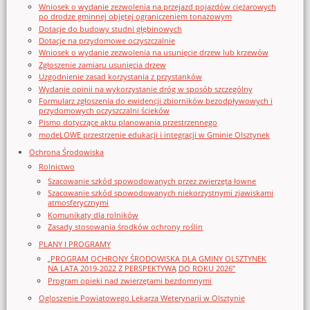
Wniosek o wydanie zezwolenia na przejazd pojazdów ciężarowych
po drodze gminnej objętej ograniczeniem tonażowym
Dotacje do budowy studni głębinowych
Dotacje na przydomowe oczyszczalnie
Wniosek o wydanie zezwolenia na usunięcie drzew lub krzewów
Zgłoszenie zamiaru usunięcia drzew
Uzgodnienie zasad korzystania z przystanków
Wydanie opinii na wykorzystanie dróg w sposób szczególny
Formularz zgłoszenia do ewidencji zbiorników bezodpływowych i
przydomowych oczyszczalni ścieków
Pismo dotyczące aktu planowania przestrzennego
modeLOWE przestrzenie edukacji i integracji w Gminie Olsztynek
Ochrona Środowiska
Rolnictwo
Szacowanie szkód spowodowanych przez zwierzęta łowne
Szacowanie szkód spowodowanych niekorzystnymi zjawiskami
atmosferycznymi
Komunikaty dla rolników
Zasady stosowania środków ochrony roślin
PLANY I PROGRAMY
„PROGRAM OCHRONY ŚRODOWISKA DLA GMINY OLSZTYNEK
NA LATA 2019-2022 Z PERSPEKTYWĄ DO ROKU 2026”
Program opieki nad zwierzętami bezdomnymi
Ogloszenie Powiatowego Lekarza Weterynarii w Olsztynie