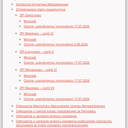
Społeczna Inicjatywa Mieszkaniowa
Zintegrowane plany inwestycyjne
ZPI Gąsiorowo
Wniosek
Opinie, uzgodnienia i konsultacje 17.07.2026
ZPI Waplewo – część VI
Wniosek
Opinie, uzgodnienia i konsultacje 5.06.2026
ZPI Łutynowo – część II
Wniosek
Opinie, uzgodnienia i konsultacje 17.07.2026
ZPI Witramowo – część VI
Wniosek
Opinie, uzgodnienia i konsultacje 17.07.2026
ZPI Waplewo – część VII
Wniosek
Opinie, uzgodnienia i konsultacje 17.07.2026
Ogłoszenia Warmińsko-Mazurskiego Urzędu Wojewódzkiego
Ogłoszenie o najmie lokalu mieszkalnego w Elgnówku
Ogłoszenie o zamiarze wyboru operatora
Ogłoszenie o zamiarze wyboru operatora publicznego transportu
zbiorowego w trybie przetargu nieograniczonego