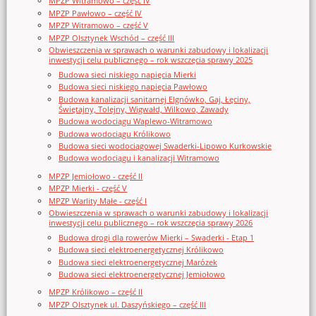
MPZP Witramowo – część IV
MPZP Pawłowo – część IV
MPZP Witramowo – część V
MPZP Olsztynek Wschód – część III
Obwieszczenia w sprawach o warunki zabudowy i lokalizacji
inwestycji celu publicznego – rok wszczęcia sprawy 2025
Budowa sieci niskiego napięcia Mierki
Budowa sieci niskiego napięcia Pawłowo
Budowa kanalizacji sanitarnej Elgnówko, Gaj, Łęciny,
Świętajny, Tolejny, Wigwałd, Wilkowo, Zawady
Budowa wodociągu Waplewo-Witramowo
Budowa wodociągu Królikowo
Budowa sieci wodociągowej Swaderki-Lipowo Kurkowskie
Budowa wodociągu i kanalizacji Witramowo
MPZP Jemiołowo - część II
MPZP Mierki - część V
MPZP Warlity Małe - część I
Obwieszczenia w sprawach o warunki zabudowy i lokalizacji
inwestycji celu publicznego – rok wszczęcia sprawy 2026
Budowa drogi dla rowerów Mierki – Swaderki - Etap 1
Budowa sieci elektroenergetycznej Królikowo
Budowa sieci elektroenergetycznej Marózek
Budowa sieci elektroenergetycznej Jemiołowo
MPZP Królikowo – część II
MPZP Olsztynek ul. Daszyńskiego – część III