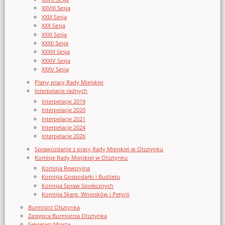
XXVIII Sesja
XXIX Sesja
XXX Sesja
XXXI Sesja
XXXII Sesja
XXXIII Sesja
XXXIV Sesja
XXXV Sesja
Plany pracy Rady Miejskiej
Interpelacje radnych
Interpelacje 2019
Interpelacje 2020
Interpelacje 2021
Interpelacje 2024
Interpelacje 2026
Sprawozdanie z pracy Rady Miejskiej w Olsztynku
Komisje Rady Miejskiej w Olsztynku
Komisja Rewizyjna
Komisja Gospodarki i Budżetu
Komisja Spraw Społecznych
Komisja Skarg, Wniosków i Petycji
Burmistrz Olsztynka
Zastępca Burmistrza Olsztynka
Sekretarz Miasta