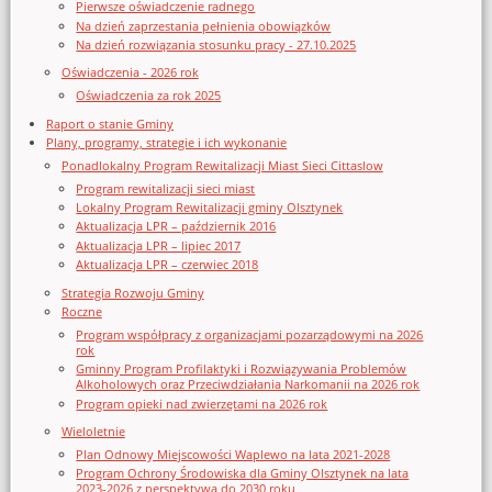
Pierwsze oświadczenie radnego
Na dzień zaprzestania pełnienia obowiązków
Na dzień rozwiązania stosunku pracy - 27.10.2025
Oświadczenia - 2026 rok
Oświadczenia za rok 2025
Raport o stanie Gminy
Plany, programy, strategie i ich wykonanie
Ponadlokalny Program Rewitalizacji Miast Sieci Cittaslow
Program rewitalizacji sieci miast
Lokalny Program Rewitalizacji gminy Olsztynek
Aktualizacja LPR – październik 2016
Aktualizacja LPR – lipiec 2017
Aktualizacja LPR – czerwiec 2018
Strategia Rozwoju Gminy
Roczne
Program współpracy z organizacjami pozarządowymi na 2026
rok
Gminny Program Profilaktyki i Rozwiązywania Problemów
Alkoholowych oraz Przeciwdziałania Narkomanii na 2026 rok
Program opieki nad zwierzętami na 2026 rok
Wieloletnie
Plan Odnowy Miejscowości Waplewo na lata 2021-2028
Program Ochrony Środowiska dla Gminy Olsztynek na lata
2023-2026 z perspektywą do 2030 roku