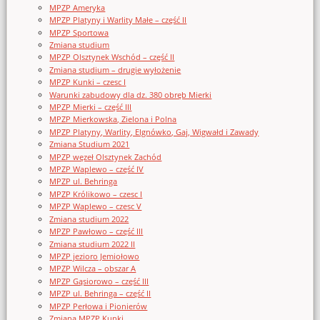
MPZP Ameryka
MPZP Platyny i Warlity Małe – część II
MPZP Sportowa
Zmiana studium
MPZP Olsztynek Wschód – część II
Zmiana studium – drugie wyłożenie
MPZP Kunki – czesc I
Warunki zabudowy dla dz. 380 obręb Mierki
MPZP Mierki – część III
MPZP Mierkowska, Zielona i Polna
MPZP Platyny, Warlity, Elgnówko, Gaj, Wigwałd i Zawady
Zmiana Studium 2021
MPZP węzeł Olsztynek Zachód
MPZP Waplewo – część IV
MPZP ul. Behringa
MPZP Królikowo – czesc I
MPZP Waplewo – czesc V
Zmiana studium 2022
MPZP Pawłowo – część III
Zmiana studium 2022 II
MPZP jezioro Jemiołowo
MPZP Wilcza – obszar A
MPZP Gąsiorowo – część III
MPZP ul. Behringa – część II
MPZP Perłowa i Pionierów
Zmiana MPZP Kunki