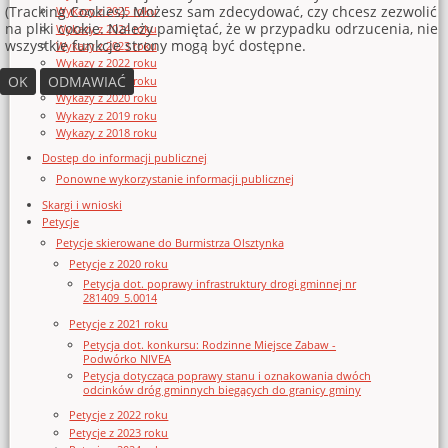
(Tracking Cookies). Możesz sam zdecydować, czy chcesz zezwolić
Wykazy z 2025 roku
na pliki cookie. Należy pamiętać, że w przypadku odrzucenia, nie
Wykazy z 2024 roku
wszystkie funkcje strony mogą być dostępne.
Wykazy z 2023 roku
Wykazy z 2022 roku
OK
ODMAWIAĆ
Wykazy z 2021 roku
Wykazy z 2020 roku
Wykazy z 2019 roku
Wykazy z 2018 roku
Dostęp do informacji publicznej
Ponowne wykorzystanie informacji publicznej
Skargi i wnioski
Petycje
Petycje skierowane do Burmistrza Olsztynka
Petycje z 2020 roku
Petycja dot. poprawy infrastruktury drogi gminnej nr
281409_5.0014
Petycje z 2021 roku
Petycja dot. konkursu: Rodzinne Miejsce Zabaw -
Podwórko NIVEA
Petycja dotycząca poprawy stanu i oznakowania dwóch
odcinków dróg gminnych biegących do granicy gminy
Petycje z 2022 roku
Petycje z 2023 roku