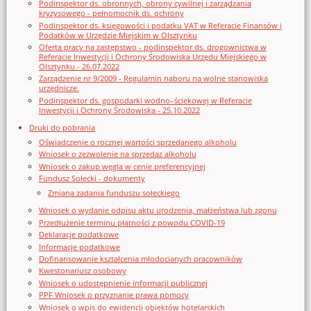
Podinspektor ds. obronnych, obrony cywilnej i zarządzania
kryzysowego - pełnomocnik ds. ochrony
Podinspektor ds. księgowości i podatku VAT w Referacie Finansów i
Podatków w Urzędzie Miejskim w Olsztynku
Oferta pracy na zastępstwo - podinspektor ds. drogownictwa w
Referacie Inwestycji i Ochrony Środowiska Urzędu Miejskiego w
Olsztynku - 26.07.2022
Zarządzenie nr 9/2009 - Regulamin naboru na wolne stanowiska
urzędnicze.
Podinspektor ds. gospodarki wodno–ściekowej w Referacie
Inwestycji i Ochrony Środowiska - 25.10.2022
Druki do pobrania
Oświadczenie o rocznej wartości sprzedanego alkoholu
Wniosek o zezwolenie na sprzedaz alkoholu
Wniosek o zakup węgla w cenie preferencyjnej
Fundusz Sołecki - dokumenty
Zmiana zadania funduszu sołeckiego
Wniosek o wydanie odpisu aktu urodzenia, małżeństwa lub zgonu
Przedłużenie terminu płatności z powodu COVID-19
Deklaracje podatkowe
Informacje podatkowe
Dofinansowanie kształcenia młodocianych pracowników
Kwestonariusz osobowy
Wniosek o udostępnienie informacji publicznej
PPF Wniosek o przyznanie prawa pomocy
Wniosek o wpis do ewidencji obiektów hotelarskich