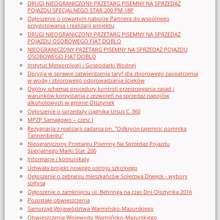
DRUGI NIEOGRANICZONY PRZETARG PISEMNY NA SPRZEDAŻ
POJAZDU SPECJALNEGO STAR 200 PM 18P
Ogłoszenie o otwartym naborze Partnera do wspólnego
przygotowania i realizacji projektu
DRUGI NIEOGRANICZONY PRZETARG PISEMNY NA SPRZEDAŻ
POJAZDU OSOBOWEGO FIAT DOBLO
NIEOGRANICZONY PRZETARG PISEMNY NA SPRZEDAŻ POJAZDU
OSOBOWEGO FIAT DOBLO
Instytut Meteorologii i Gospodarki Wodnej
Decyzja w sprawie zatwierdzenia taryf dla zbiorowego zaopatrzenia
w wodę i zbiorowego odprowadzania ścieków
Ogólny schemat procedury kontroli przestrzegania zasad i
warunków korzystania z zezwoleń na sprzedaż napojów
alkoholowych w gminie Olsztynek
Ogłoszenie o sprzedaży ciągnika Ursus C-360
MPZP Samagowo – czesc I
Rezygnacja z realizacji zadania pn. "Odkrycie tajemnic pomnika
Tannenbergu"
Nieograniczony Przetargu Pisemny Na Sprzedaż Pojazdu
Specjalnego Marki Star_200
Informacje i komunikaty
Uchwała projekt nowego ustroju szkolnego
Ogłoszenie o zebraniu mieszkańców Sołectwa Drwęck - wybory
sołtysa
Ogłoszenie o zamknięciu ul. Behringa na czas Dni Olsztynka 2016
Pozostałe obwieszczenia
Samorząd Województwa Warmińsko-Mazurskiego
Obwieszczenia Wojewody Warmińsko-Mazurskiego