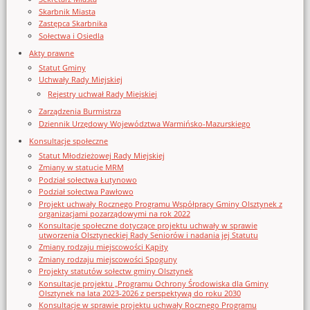
Skarbnik Miasta
Zastępca Skarbnika
Sołectwa i Osiedla
Akty prawne
Statut Gminy
Uchwały Rady Miejskiej
Rejestry uchwał Rady Miejskiej
Zarządzenia Burmistrza
Dziennik Urzędowy Województwa Warmińsko-Mazurskiego
Konsultacje społeczne
Statut Młodzieżowej Rady Miejskiej
Zmiany w statucie MRM
Podział sołectwa Łutynowo
Podział sołectwa Pawłowo
Projekt uchwały Rocznego Programu Współpracy Gminy Olsztynek z
organizacjami pozarządowymi na rok 2022
Konsultacje społeczne dotyczące projektu uchwały w sprawie
utworzenia Olsztyneckiej Rady Seniorów i nadania jej Statutu
Zmiany rodzaju miejscowości Kąpity
Zmiany rodzaju miejscowości Spoguny
Projekty statutów sołectw gminy Olsztynek
Konsultacje projektu „Programu Ochrony Środowiska dla Gminy
Olsztynek na lata 2023-2026 z perspektywą do roku 2030
Konsultacje w sprawie projektu uchwały Rocznego Programu