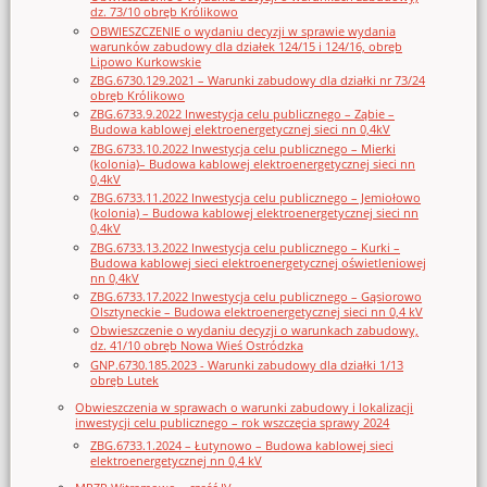
dz. 73/10 obręb Królikowo
OBWIESZCZENIE o wydaniu decyzji w sprawie wydania
warunków zabudowy dla działek 124/15 i 124/16, obręb
Lipowo Kurkowskie
ZBG.6730.129.2021 – Warunki zabudowy dla działki nr 73/24
obręb Królikowo
ZBG.6733.9.2022 Inwestycja celu publicznego – Ząbie –
Budowa kablowej elektroenergetycznej sieci nn 0,4kV
ZBG.6733.10.2022 Inwestycja celu publicznego – Mierki
(kolonia)– Budowa kablowej elektroenergetycznej sieci nn
0,4kV
ZBG.6733.11.2022 Inwestycja celu publicznego – Jemiołowo
(kolonia) – Budowa kablowej elektroenergetycznej sieci nn
0,4kV
ZBG.6733.13.2022 Inwestycja celu publicznego – Kurki –
Budowa kablowej sieci elektroenergetycznej oświetleniowej
nn 0,4kV
ZBG.6733.17.2022 Inwestycja celu publicznego – Gąsiorowo
Olsztyneckie – Budowa elektroenergetycznej sieci nn 0,4 kV
Obwieszczenie o wydaniu decyzji o warunkach zabudowy,
dz. 41/10 obręb Nowa Wieś Ostródzka
GNP.6730.185.2023 - Warunki zabudowy dla działki 1/13
obręb Lutek
Obwieszczenia w sprawach o warunki zabudowy i lokalizacji
inwestycji celu publicznego – rok wszczęcia sprawy 2024
ZBG.6733.1.2024 – Łutynowo – Budowa kablowej sieci
elektroenergetycznej nn 0,4 kV