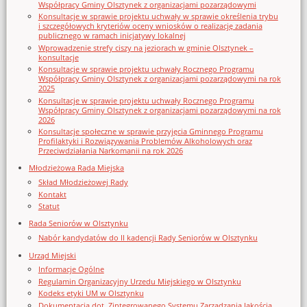
Współpracy Gminy Olsztynek z organizacjami pozarządowymi
Konsultacje w sprawie projektu uchwały w sprawie określenia trybu
i szczegółowych kryteriów oceny wniosków o realizację zadania
publicznego w ramach inicjatywy lokalnej
Wprowadzenie strefy ciszy na jeziorach w gminie Olsztynek –
konsultacje
Konsultacje w sprawie projektu uchwały Rocznego Programu
Współpracy Gminy Olsztynek z organizacjami pozarządowymi na rok
2025
Konsultacje w sprawie projektu uchwały Rocznego Programu
Współpracy Gminy Olsztynek z organizacjami pozarządowymi na rok
2026
Konsultacje społeczne w sprawie przyjęcia Gminnego Programu
Profilaktyki i Rozwiązywania Problemów Alkoholowych oraz
Przeciwdziałania Narkomanii na rok 2026
Młodzieżowa Rada Miejska
Skład Młodzieżowej Rady
Kontakt
Statut
Rada Seniorów w Olsztynku
Nabór kandydatów do II kadencji Rady Seniorów w Olsztynku
Urząd Miejski
Informacje Ogólne
Regulamin Organizacyjny Urzedu Miejskiego w Olsztynku
Kodeks etyki UM w Olsztynku
Dokumentacja dot. Zintegrowanego Systemu Zarządzania Jakością