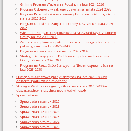
Gminny Program Wspierania Rodziny na lata 2024-2026
Program Osłonowy w zakresie dożywiania na lata 2024-2028
Program Przeciwdziałania Przemocy Domowej i Ochrony Osób
na lata 2023-2028
Program Opieki nad Zabytkami Gminy Olsztynek na lata 2025-
2028
Wieloletni Program Gospodarowania Mieszkaniowym Zasobem
Gminy na lata 2026-2030
Założenia do planu zaopatrzenia w ciepło, energię elektryczna i
paliwa gazowe na lata 2026-2040
Program usuwania azbestu na lata 2025-2032
Strategia Rozwiązywania Problemów Społecznych w gminie
Olsztynek na lata 2026-2035
Program na Rzecz Osób Starszych i z Niepełnosprawnością na
lata 2025-2030
Strategia Młodzieżowa gminy Olsztynek na lata 2026-2030 w
obszarze sportu wśród młodzieży
Strategia Młodzieżowa gminy Olsztynek na lata 2026-2030 w
obszarze zdrowia psychicznego młodych osób
Sprawozdania
Sprawozdania za rok 2020
Sprawozdania za rok 2021
Sprawozdania za rok 2022
Sprawozdania za rok 2023
Sprawozdania za rok 2024
Sprawozdania za rok 2025