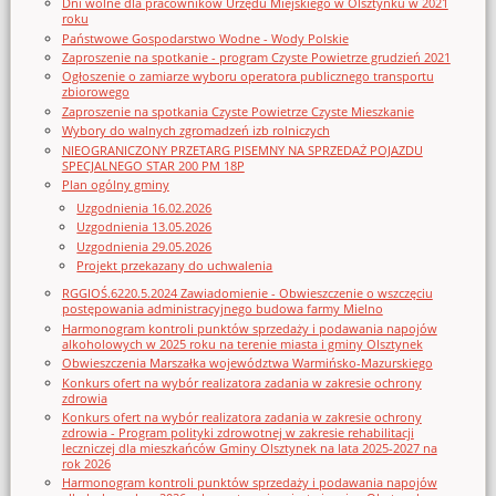
Dni wolne dla pracowników Urzędu Miejskiego w Olsztynku w 2021
roku
Państwowe Gospodarstwo Wodne - Wody Polskie
Zaproszenie na spotkanie - program Czyste Powietrze grudzień 2021
Ogłoszenie o zamiarze wyboru operatora publicznego transportu
zbiorowego
Zaproszenie na spotkania Czyste Powietrze Czyste Mieszkanie
Wybory do walnych zgromadzeń izb rolniczych
NIEOGRANICZONY PRZETARG PISEMNY NA SPRZEDAŻ POJAZDU
SPECJALNEGO STAR 200 PM 18P
Plan ogólny gminy
Uzgodnienia 16.02.2026
Uzgodnienia 13.05.2026
Uzgodnienia 29.05.2026
Projekt przekazany do uchwalenia
RGGIOŚ.6220.5.2024 Zawiadomienie - Obwieszczenie o wszczęciu
postępowania administracyjnego budowa farmy Mielno
Harmonogram kontroli punktów sprzedaży i podawania napojów
alkoholowych w 2025 roku na terenie miasta i gminy Olsztynek
Obwieszczenia Marszałka województwa Warmińsko-Mazurskiego
Konkurs ofert na wybór realizatora zadania w zakresie ochrony
zdrowia
Konkurs ofert na wybór realizatora zadania w zakresie ochrony
zdrowia - Program polityki zdrowotnej w zakresie rehabilitacji
leczniczej dla mieszkańców Gminy Olsztynek na lata 2025-2027 na
rok 2026
Harmonogram kontroli punktów sprzedaży i podawania napojów