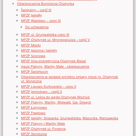
Obwieszczenia Burmistrza Olsztynka
Świętajny – część III
MPZP Jagiełły
MPZP Waplewo – czesc III
Do uchwalenia
MPZP ul. Grunwaldzka-czesc III
MPZP Olsztynek ul. Mrongowiusza – część V
MPZP Mierki
MPZP Jeziorna i Jagielly
MPZP Sosnowa
MPZP linia energetyczna Olsztynek-Biesal
mpzp Platyny, Warlity Małe - obwieszczenie
MPZP Świerkocin
Obwieszczenie w sprawie projektu zmiany mpzp m. Olsztynek
ul. Słoneczna
MPZP Lipowo Kurkowskie – czesc II
MPZP Jemiołowo – część II
MPZP ul. Leśna do węzła Olsztynek Wschód
MPZP Platyny, Warlity, Wigwałd, Gaj, Drwęck
MPZP Łutynowo
MPZP Pawłowo
MPZP Jagielly, Strazacka, Grunwaldzka, Mazurska, Warszawska
MPZP Platyny i Warlity Małe
MPZP Olsztynek ul. Poranna
MPZP Słoneczna