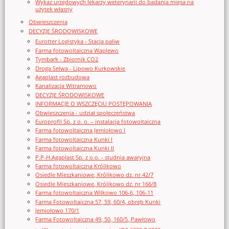
Wykaz urzędowych lekarzy weterynarii do badania mięsa na
użytek własny
Obwieszczenia
DECYZJE ŚRODOWISKOWE
Eurotter Logistyka - Stacja paliw
Farma fotowoltaiczna Waplewo
Tymbark - Zbiornik CO2
Droga Selwa - Lipowo Kurkowskie
Agaplast rozbudowa
Kanalizacja Witramowo
DECYZJE ŚRODOWISKOWE
INFORMACJE O WSZCZĘCIU POSTĘPOWANIA
Obwieszczenia - udział społeczeństwa
Europrofil Sp. z o. o. – instalacja fotowoltaiczna
Farma fotowoltaiczna Jemiołowo I
Farma fotowoltaiczna Kunki I
Farma fotowoltaiczna Kunki II
P.P-H.Agaplast Sp. z o.o. - studnia awaryjna
Farma fotowoltaiczna Królikowo
Osiedle Mieszkaniowe, Królikowo dz. nr 42/7
Osiedle Mieszkaniowe, Królikowo dz. nr 166/8
Farma fotowoltaiczna Wilkowo 106-6, 106-11
Farma Fotowoltaiczna 57, 59, 60/4, obręb Kunki
Jemiołowo 170/1
Farma Fotowoltaiczna 49, 50, 160/5, Pawłowo