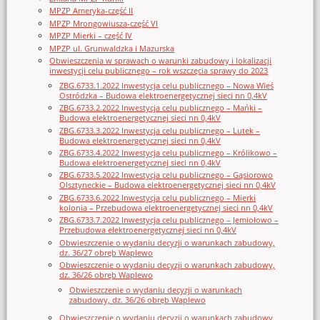
MPZP Ameryka-część II
MPZP Mrongowiusza-część VI
MPZP Mierki – część IV
MPZP ul. Grunwaldzka i Mazurska
Obwieszczenia w sprawach o warunki zabudowy i lokalizacji
inwestycji celu publicznego – rok wszczęcia sprawy do 2023
ZBG.6733.1.2022 Inwestycja celu publicznego – Nowa Wieś
Ostródzka – Budowa elektroenergetycznej sieci nn 0,4kV
ZBG.6733.2.2022 Inwestycja celu publicznego – Mańki –
Budowa elektroenergetycznej sieci nn 0,4kV
ZBG.6733.3.2022 Inwestycja celu publicznego – Lutek –
Budowa elektroenergetycznej sieci nn 0,4kV
ZBG.6733.4.2022 Inwestycja celu publicznego – Królikowo –
Budowa elektroenergetycznej sieci nn 0,4kV
ZBG.6733.5.2022 Inwestycja celu publicznego – Gąsiorowo
Olsztyneckie – Budowa elektroenergetycznej sieci nn 0,4kV
ZBG.6733.6.2022 Inwestycja celu publicznego – Mierki
kolonia – Przebudowa elektroenergetycznej sieci nn 0,4kV
ZBG.6733.7.2022 Inwestycja celu publicznego – Jemiołowo –
Przebudowa elektroenergetycznej sieci nn 0,4kV
Obwieszczenie o wydaniu decyzji o warunkach zabudowy,
dz. 36/27 obręb Waplewo
Obwieszczenie o wydaniu decyzji o warunkach zabudowy,
dz. 36/26 obręb Waplewo
Obwieszczenie o wydaniu decyzji o warunkach
zabudowy, dz. 36/26 obręb Waplewo
Obwieszczenie o wydaniu decyzji o warunkach zabudowy,