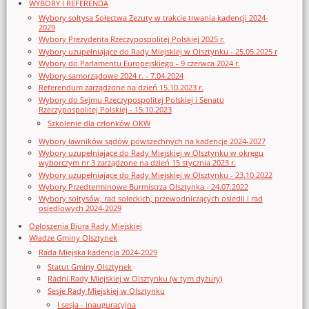
WYBORY I REFERENDA
Wybory sołtysa Sołectwa Zezuty w trakcie trwania kadencji 2024-
2029
Wybory Prezydenta Rzeczypospolitej Polskiej 2025 r.
Wybory uzupełniające do Rady Miejskiej w Olsztynku - 25.05.2025 r
Wybory do Parlamentu Europejskiego - 9 czerwca 2024 r.
Wybory samorządowe 2024 r. - 7.04.2024
Referendum zarządzone na dzień 15.10.2023 r.
Wybory do Sejmu Rzeczypospolitej Polskiej i Senatu
Rzeczypospolitej Polskiej - 15.10.2023
Szkolenie dla członków OKW
Wybory ławników sądów powszechnych na kadencję 2024-2027
Wybory uzupełniające do Rady Miejskiej w Olsztynku w okręgu
wyborczym nr 3 zarządzone na dzień 15 stycznia 2023 r.
Wybory uzupełniające do Rady Miejskiej w Olsztynku - 23.10.2022
Wybory Przedterminowe Burmistrza Olsztynka - 24.07.2022
Wybory sołtysów, rad sołeckich, przewodniczących osiedli i rad
osiedlowych 2024-2029
Ogłoszenia Biura Rady Miejskiej
Władze Gminy Olsztynek
Rada Miejska kadencja 2024-2029
Statut Gminy Olsztynek
Radni Rady Miejskiej w Olsztynku (w tym dyżury)
Sesje Rady Miejskiej w Olsztynku
I sesja - inauguracyjna