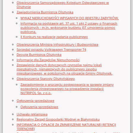
Obwieszczenia Samorządowego Kolegium Odwoławczego w
Olsztynie
Zawiadomienia Burmistrza Olsztynka
WYKAZ NIERUCHOMOŚCI WPISANYCH DO REJESTRU ZABYTKÓW.
Informacja na podstawie art. 37 ust. 1 pkt 2 ustawy o finansach
publicznych - m.in. wykonanie budżetu JST umorzenia pomoc
publiczna.
II Konkurs na realizację zadania publicznego
Obwieszczenia Ministra Infrastruktury i Budwonictwa
Sprzedaż pojazdu Volkswagen Transporter T4
Decyzje Burmistrza Olsztynka
Informacje dla Zarządców Nieruchomości
Zestawienie danych dotyczących czynszów najmu lokali
mieszkalnych, nienależących do publicznego zasobu
mieszkaniowego, w położonych na obszarze Gminy Olsztynek.
Obwieszczenia Starosty Olsztyńskiego
Zawiadomienie o wszczęciu postępowania w sprawie zmiany
pozwolenia zintegrowanego na prowadzenie instalacji
NUTRIPOL Sp. z o.o.
Ogłoszenia sprzedażowe
Ogłoszenia sprzedażowe
Uchwała reklamowa
Regionalny Zarząd Gospodarki Wodnej w Białymstoku
INFORMACJA O OPŁACIE ZA ZMNIEJSZENIE NATURALNEJ RETENCJI
TERENOWEJ