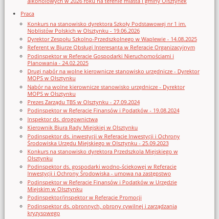
alkoholowych w 2026 roku na terenie miasta i gminy Olsztynek
Praca
Konkurs na stanowisko dyrektora Szkoły Podstawowej nr 1 im.
Noblistów Polskich w Olsztynku - 19.06.2026
Dyrektor Zespołu Szkolno-Przedszkolnego w Waplewie - 14.08.2025
Referent w Biurze Obsługi Interesanta w Referacie Organizacyjnym
Podinspektor w Referacie Gospodarki Nieruchomościami i
Planowania - 24.02.2025
Drugi nabór na wolne kierownicze stanowisko urzędnicze - Dyrektor
MOPS w Olsztynku
Nabór na wolne kierownicze stanowisko urzędnicze - Dyrektor
MOPS w Olsztynku
Prezes Zarządu TBS w Olsztynku - 27.09.2024
Podinspektor w Referacie Finansów i Podatków - 19.08.2024
Inspektor ds. drogownictwa
Kierownik Biura Rady Miejskiej w Olsztynku
Podinspektor ds. inwestycji w Referacie Inwestycji i Ochrony
Środowiska Urzędu Miejskiego w Olsztynku - 25.09.2023
Konkurs na stanowisko dyrektora Przedszkola Miejskiego w
Olsztynku
Podinspektor ds. gospodarki wodno-ściekowej w Referacie
Inwestycji i Ochrony Środowiska - umowa na zastępstwo
Podinspektor w Referacie Finansów i Podatków w Urzędzie
Miejskim w Olsztynku
Podinspektor/inspektor w Referacie Promocji
Podinspektor ds. obronnych, obrony cywilnej i zarządzania
kryzysowego