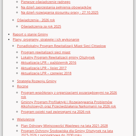
Pierwsze oświadczenie radnego
Na dzień zaprzestania pełnienia obowiązków
Na dzień rozwiązania stosunku pracy - 27.10.2025
Oświadczenia - 2026 rok
Oświadczenia za rok 2025
Raport o stanie Gminy
Plany, programy, strategie i ich wykonanie
Ponadlokalny Program Rewitalizacji Miast Sieci Cittaslow
Program rewitalizacji sieci miast
Lokalny Program Rewitalizacji gminy Olsztynek
Aktualizacja LPR – październik 2016
Aktualizacja LPR – lipiec 2017
Aktualizacja LPR – czerwiec 2018
Strategia Rozwoju Gminy
Roczne
Program współpracy z organizacjami pozarządowymi na 2026
rok
Gminny Program Profilaktyki i Rozwiązywania Problemów
Alkoholowych oraz Przeciwdziałania Narkomanii na 2026 rok
Program opieki nad zwierzętami na 2026 rok
Wieloletnie
Plan Odnowy Miejscowości Waplewo na lata 2021-2028
Program Ochrony Środowiska dla Gminy Olsztynek na lata
2023-2026 z perspektywą do 2030 roku