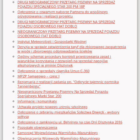
DRUGI NIEOGRANICZONY PRZETARG PISEMNY NA SPRZEDAŻ
POJAZDU SPECJALNEGO STAR 200 PM 18P
Ogłoszenie o otwartym naborze Partnera do wspólnego
przygotowania i realizacji projektu
DRUGI NIEOGRANICZONY PRZETARG PISEMNY NA SPRZEDAŻ
POJAZDU OSOBOWEGO FIAT DOBLO
NIEOGRANICZONY PRZETARG PISEMNY NA SPRZEDAŻ POJAZDU
OSOBOWEGO FIAT DOBLO
Instytut Meteorologii i Gospodarki Wodnej
Decyzja w sprawie zatwierdzenia taryf dla zbiorowego zaopatrzenia
w wodę i zbiorowego odprowadzania ścieków
Ogólny schemat procedury kontroli przestrzegania zasad i
warunków korzystania z zezwoleń na sprzedaż napojów
alkoholowych w gminie Olsztynek
Ogłoszenie o sprzedaży ciągnika Ursus C-360
MPZP Samagowo – czesc I
Rezygnacja z realizacji zadania pn. "Odkrycie tajemnic pomnika
Tannenbergu"
Nieograniczony Przetargu Pisemny Na Sprzedaż Pojazdu
Specjalnego Marki Star_200
Informacje i komunikaty
Uchwała projekt nowego ustroju szkolnego
Ogłoszenie o zebraniu mieszkańców Sołectwa Drwęck - wybory
sołtysa
Ogłoszenie o zamknięciu ul. Behringa na czas Dni Olsztynka 2016
Pozostałe obwieszczenia
Samorząd Województwa Warmińsko-Mazurskiego
Obwieszczenia Wojewody Warmińsko-Mazurskiego