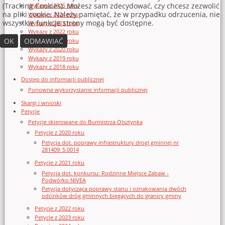
(Tracking Cookies). Możesz sam zdecydować, czy chcesz zezwolić
Wykazy z 2025 roku
na pliki cookie. Należy pamiętać, że w przypadku odrzucenia, nie
Wykazy z 2024 roku
wszystkie funkcje strony mogą być dostępne.
Wykazy z 2023 roku
Wykazy z 2022 roku
OK
ODMAWIAĆ
Wykazy z 2021 roku
Wykazy z 2020 roku
Wykazy z 2019 roku
Wykazy z 2018 roku
Dostęp do informacji publicznej
Ponowne wykorzystanie informacji publicznej
Skargi i wnioski
Petycje
Petycje skierowane do Burmistrza Olsztynka
Petycje z 2020 roku
Petycja dot. poprawy infrastruktury drogi gminnej nr
281409_5.0014
Petycje z 2021 roku
Petycja dot. konkursu: Rodzinne Miejsce Zabaw -
Podwórko NIVEA
Petycja dotycząca poprawy stanu i oznakowania dwóch
odcinków dróg gminnych biegących do granicy gminy
Petycje z 2022 roku
Petycje z 2023 roku