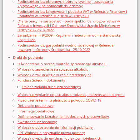
Podinspektor ds. obronnych, obrony cywilnej i zarządzania
kryzysowego - pełnomocnik ds. ochrony
Podinspektor ds. księgowości i podatku VAT w Referacie Finansów i
Podatków w Urzędzie Miejskim w Olsztynku
Oferta pracy na zastępstwo - podinspektor ds. drogownictwa w
Referacie Inwestycji i Ochrony Środowiska Urzędu Miejskiego w
Olsztynku - 26.07.2022
Zarządzenie nr 9/2009 - Regulamin naboru na wolne stanowiska
urzędnicze.
Podinspektor ds. gospodarki wodno–ściekowej w Referacie
Inwestycji i Ochrony Środowiska - 25.10.2022
Druki do pobrania
Oświadczenie o rocznej wartości sprzedanego alkoholu
Wniosek o zezwolenie na sprzedaz alkoholu
Wniosek o zakup węgla w cenie preferencyjnej
Fundusz Sołecki - dokumenty
Zmiana zadania funduszu sołeckiego
Wniosek o wydanie odpisu aktu urodzenia, małżeństwa lub zgonu
Przedłużenie terminu płatności z powodu COVID-19
Deklaracje podatkowe
Informacje podatkowe
Dofinansowanie kształcenia młodocianych pracowników
Kwestonariusz osobowy
Wniosek o udostępnienie informacji publicznej
PPF Wniosek o przyznanie prawa pomocy
Wniosek o wpis do ewidencji obiektów hotelarskich