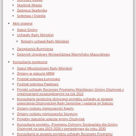
Skarbnik Miasta
Zastępca Skarbnika
Sołectwa i Osiedla
Akty prawne
Statut Gminy
Uchwały Rady Miejskiej
Rejestry uchwał Rady Miejskiej
Zarządzenia Burmistrza
Dziennik Urzędowy Województwa Warmińsko-Mazurskiego
Konsultacje społeczne
Statut Młodzieżowej Rady Miejskiej
Zmiany w statucie MRM
Podział sołectwa Łutynowo
Podział sołectwa Pawłowo
Projekt uchwały Rocznego Programu Współpracy Gminy Olsztynek z
organizacjami pozarządowymi na rok 2022
Konsultacje społeczne dotyczące projektu uchwały w sprawie
utworzenia Olsztyneckiej Rady Seniorów i nadania jej Statutu
Zmiany rodzaju miejscowości Kąpity
Zmiany rodzaju miejscowości Spoguny
Projekty statutów sołectw gminy Olsztynek
Konsultacje projektu „Programu Ochrony Środowiska dla Gminy
Olsztynek na lata 2023-2026 z perspektywą do roku 2030
Konsultacje w sprawie projektu uchwały Rocznego Programu