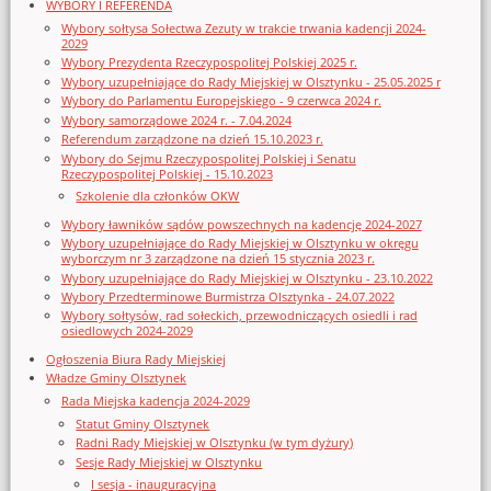
WYBORY I REFERENDA
Wybory sołtysa Sołectwa Zezuty w trakcie trwania kadencji 2024-
2029
Wybory Prezydenta Rzeczypospolitej Polskiej 2025 r.
Wybory uzupełniające do Rady Miejskiej w Olsztynku - 25.05.2025 r
Wybory do Parlamentu Europejskiego - 9 czerwca 2024 r.
Wybory samorządowe 2024 r. - 7.04.2024
Referendum zarządzone na dzień 15.10.2023 r.
Wybory do Sejmu Rzeczypospolitej Polskiej i Senatu
Rzeczypospolitej Polskiej - 15.10.2023
Szkolenie dla członków OKW
Wybory ławników sądów powszechnych na kadencję 2024-2027
Wybory uzupełniające do Rady Miejskiej w Olsztynku w okręgu
wyborczym nr 3 zarządzone na dzień 15 stycznia 2023 r.
Wybory uzupełniające do Rady Miejskiej w Olsztynku - 23.10.2022
Wybory Przedterminowe Burmistrza Olsztynka - 24.07.2022
Wybory sołtysów, rad sołeckich, przewodniczących osiedli i rad
osiedlowych 2024-2029
Ogłoszenia Biura Rady Miejskiej
Władze Gminy Olsztynek
Rada Miejska kadencja 2024-2029
Statut Gminy Olsztynek
Radni Rady Miejskiej w Olsztynku (w tym dyżury)
Sesje Rady Miejskiej w Olsztynku
I sesja - inauguracyjna