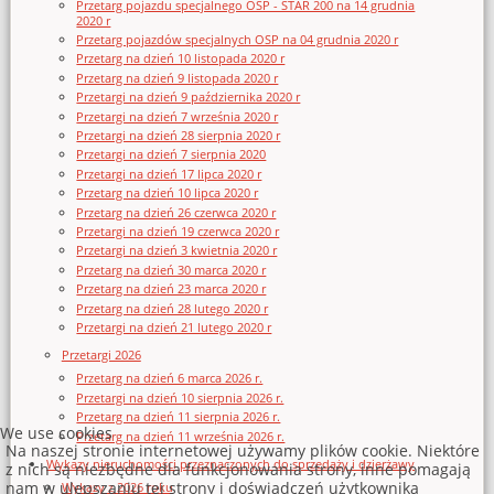
Przetarg pojazdu specjalnego OSP - STAR 200 na 14 grudnia
2020 r
Przetarg pojazdów specjalnych OSP na 04 grudnia 2020 r
Przetarg na dzień 10 listopada 2020 r
Przetarg na dzień 9 listopada 2020 r
Przetargi na dzień 9 października 2020 r
Przetargi na dzień 7 września 2020 r
Przetargi na dzień 28 sierpnia 2020 r
Przetargi na dzień 7 sierpnia 2020
Przetargi na dzień 17 lipca 2020 r
Przetarg na dzień 10 lipca 2020 r
Przetarg na dzień 26 czerwca 2020 r
Przetargi na dzień 19 czerwca 2020 r
Przetargi na dzień 3 kwietnia 2020 r
Przetarg na dzień 30 marca 2020 r
Przetarg na dzień 23 marca 2020 r
Przetarg na dzień 28 lutego 2020 r
Przetargi na dzień 21 lutego 2020 r
Przetargi 2026
Przetarg na dzień 6 marca 2026 r.
Przetargi na dzień 10 sierpnia 2026 r.
Przetarg na dzień 11 sierpnia 2026 r.
We use cookies
Przetarg na dzień 11 września 2026 r.
Na naszej stronie internetowej używamy plików cookie. Niektóre
Wykazy nieruchomości przeznaczonych do sprzedaży i dzierżawy
z nich są niezbędne dla funkcjonowania strony, inne pomagają
nam w ulepszaniu tej strony i doświadczeń użytkownika
Wykazy z 2026 roku