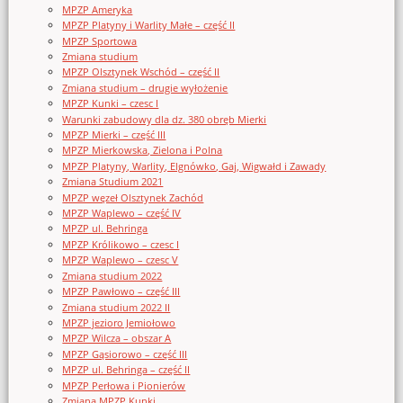
MPZP Ameryka
MPZP Platyny i Warlity Małe – część II
MPZP Sportowa
Zmiana studium
MPZP Olsztynek Wschód – część II
Zmiana studium – drugie wyłożenie
MPZP Kunki – czesc I
Warunki zabudowy dla dz. 380 obręb Mierki
MPZP Mierki – część III
MPZP Mierkowska, Zielona i Polna
MPZP Platyny, Warlity, Elgnówko, Gaj, Wigwałd i Zawady
Zmiana Studium 2021
MPZP węzeł Olsztynek Zachód
MPZP Waplewo – część IV
MPZP ul. Behringa
MPZP Królikowo – czesc I
MPZP Waplewo – czesc V
Zmiana studium 2022
MPZP Pawłowo – część III
Zmiana studium 2022 II
MPZP jezioro Jemiołowo
MPZP Wilcza – obszar A
MPZP Gąsiorowo – część III
MPZP ul. Behringa – część II
MPZP Perłowa i Pionierów
Zmiana MPZP Kunki