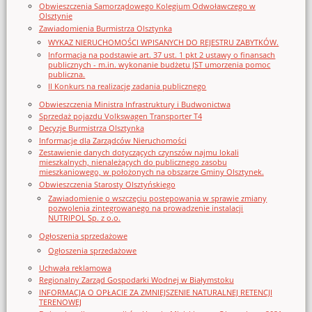
Obwieszczenia Samorządowego Kolegium Odwoławczego w
Olsztynie
Zawiadomienia Burmistrza Olsztynka
WYKAZ NIERUCHOMOŚCI WPISANYCH DO REJESTRU ZABYTKÓW.
Informacja na podstawie art. 37 ust. 1 pkt 2 ustawy o finansach
publicznych - m.in. wykonanie budżetu JST umorzenia pomoc
publiczna.
II Konkurs na realizację zadania publicznego
Obwieszczenia Ministra Infrastruktury i Budwonictwa
Sprzedaż pojazdu Volkswagen Transporter T4
Decyzje Burmistrza Olsztynka
Informacje dla Zarządców Nieruchomości
Zestawienie danych dotyczących czynszów najmu lokali
mieszkalnych, nienależących do publicznego zasobu
mieszkaniowego, w położonych na obszarze Gminy Olsztynek.
Obwieszczenia Starosty Olsztyńskiego
Zawiadomienie o wszczęciu postępowania w sprawie zmiany
pozwolenia zintegrowanego na prowadzenie instalacji
NUTRIPOL Sp. z o.o.
Ogłoszenia sprzedażowe
Ogłoszenia sprzedażowe
Uchwała reklamowa
Regionalny Zarząd Gospodarki Wodnej w Białymstoku
INFORMACJA O OPŁACIE ZA ZMNIEJSZENIE NATURALNEJ RETENCJI
TERENOWEJ