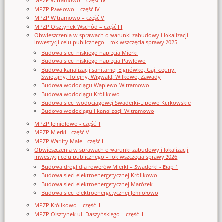
MPZP Witramowo – część IV
MPZP Pawłowo – część IV
MPZP Witramowo – część V
MPZP Olsztynek Wschód – część III
Obwieszczenia w sprawach o warunki zabudowy i lokalizacji
inwestycji celu publicznego – rok wszczęcia sprawy 2025
Budowa sieci niskiego napięcia Mierki
Budowa sieci niskiego napięcia Pawłowo
Budowa kanalizacji sanitarnej Elgnówko, Gaj, Łęciny,
Świętajny, Tolejny, Wigwałd, Wilkowo, Zawady
Budowa wodociągu Waplewo-Witramowo
Budowa wodociągu Królikowo
Budowa sieci wodociągowej Swaderki-Lipowo Kurkowskie
Budowa wodociągu i kanalizacji Witramowo
MPZP Jemiołowo - część II
MPZP Mierki - część V
MPZP Warlity Małe - część I
Obwieszczenia w sprawach o warunki zabudowy i lokalizacji
inwestycji celu publicznego – rok wszczęcia sprawy 2026
Budowa drogi dla rowerów Mierki – Swaderki - Etap 1
Budowa sieci elektroenergetycznej Królikowo
Budowa sieci elektroenergetycznej Marózek
Budowa sieci elektroenergetycznej Jemiołowo
MPZP Królikowo – część II
MPZP Olsztynek ul. Daszyńskiego – część III