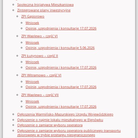
Społeczna Inicjatywa Mieszkaniowa
Zintegrowane plany inwestycyjne
ZPI Gąsiorowo
Wniosek
Opinie, uzgodnienia i konsultacje 17.07.2026
ZPI Waplewo – część VI
Wniosek
Opinie, uzgodnienia i konsultacje 5.06.2026
ZPI Łutynowo – część II
Wniosek
Opinie, uzgodnienia i konsultacje 17.07.2026
ZPI Witramowo – część VI
Wniosek
Opinie, uzgodnienia i konsultacje 17.07.2026
ZPI Waplewo – część VII
Wniosek
Opinie, uzgodnienia i konsultacje 17.07.2026
Ogłoszenia Warmińsko-Mazurskiego Urzędu Wojewódzkiego
Ogłoszenie o najmie lokalu mieszkalnego w Elgnówku
Ogłoszenie o zamiarze wyboru operatora
Ogłoszenie o zamiarze wyboru operatora publicznego transportu
zbiorowego w trybie przetargu nieograniczonego