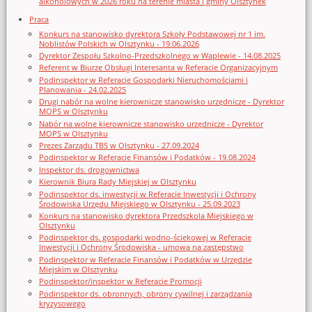
alkoholowych w 2026 roku na terenie miasta i gminy Olsztynek
Praca
Konkurs na stanowisko dyrektora Szkoły Podstawowej nr 1 im.
Noblistów Polskich w Olsztynku - 19.06.2026
Dyrektor Zespołu Szkolno-Przedszkolnego w Waplewie - 14.08.2025
Referent w Biurze Obsługi Interesanta w Referacie Organizacyjnym
Podinspektor w Referacie Gospodarki Nieruchomościami i
Planowania - 24.02.2025
Drugi nabór na wolne kierownicze stanowisko urzędnicze - Dyrektor
MOPS w Olsztynku
Nabór na wolne kierownicze stanowisko urzędnicze - Dyrektor
MOPS w Olsztynku
Prezes Zarządu TBS w Olsztynku - 27.09.2024
Podinspektor w Referacie Finansów i Podatków - 19.08.2024
Inspektor ds. drogownictwa
Kierownik Biura Rady Miejskiej w Olsztynku
Podinspektor ds. inwestycji w Referacie Inwestycji i Ochrony
Środowiska Urzędu Miejskiego w Olsztynku - 25.09.2023
Konkurs na stanowisko dyrektora Przedszkola Miejskiego w
Olsztynku
Podinspektor ds. gospodarki wodno-ściekowej w Referacie
Inwestycji i Ochrony Środowiska - umowa na zastępstwo
Podinspektor w Referacie Finansów i Podatków w Urzędzie
Miejskim w Olsztynku
Podinspektor/inspektor w Referacie Promocji
Podinspektor ds. obronnych, obrony cywilnej i zarządzania
kryzysowego