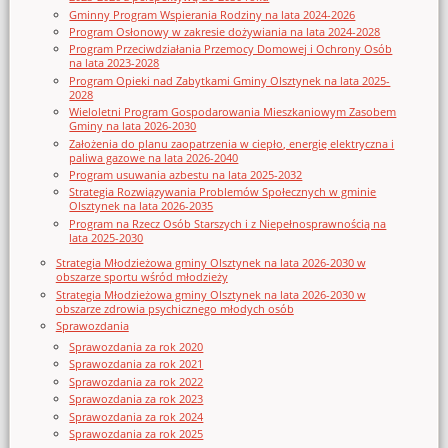
Gminny Program Wspierania Rodziny na lata 2024-2026
Program Osłonowy w zakresie dożywiania na lata 2024-2028
Program Przeciwdziałania Przemocy Domowej i Ochrony Osób
na lata 2023-2028
Program Opieki nad Zabytkami Gminy Olsztynek na lata 2025-
2028
Wieloletni Program Gospodarowania Mieszkaniowym Zasobem
Gminy na lata 2026-2030
Założenia do planu zaopatrzenia w ciepło, energię elektryczna i
paliwa gazowe na lata 2026-2040
Program usuwania azbestu na lata 2025-2032
Strategia Rozwiązywania Problemów Społecznych w gminie
Olsztynek na lata 2026-2035
Program na Rzecz Osób Starszych i z Niepełnosprawnością na
lata 2025-2030
Strategia Młodzieżowa gminy Olsztynek na lata 2026-2030 w
obszarze sportu wśród młodzieży
Strategia Młodzieżowa gminy Olsztynek na lata 2026-2030 w
obszarze zdrowia psychicznego młodych osób
Sprawozdania
Sprawozdania za rok 2020
Sprawozdania za rok 2021
Sprawozdania za rok 2022
Sprawozdania za rok 2023
Sprawozdania za rok 2024
Sprawozdania za rok 2025