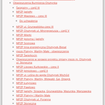
Obwieszczenia Burmistrza Olsztynka
Świętajny – część III
MPZP Jagiełły
MPZP Waplewo – czesc III
Do uchwalenia
MPZP ul. Grunwaldzka-czesc III
MPZP Olsztynek ul. Mrongowiusza – część V
MPZP Mierki
MPZP Jeziorna i Jagielly
MPZP Sosnowa
MPZP linia energetyczna Olsztynek-Biesal
mpzp Platyny, Warlity Małe - obwieszczenie
MPZP Świerkocin
Obwieszczenie w sprawie projektu zmiany mpzp m. Olsztynek
ul. Słoneczna
MPZP Lipowo Kurkowskie – czesc II
MPZP Jemiołowo – część II
MPZP ul. Leśna do węzła Olsztynek Wschód
MPZP Platyny, Warlity, Wigwałd, Gaj, Drwęck
MPZP Łutynowo
MPZP Pawłowo
MPZP Jagielly, Strazacka, Grunwaldzka, Mazurska, Warszawska
MPZP Platyny i Warlity Małe
MPZP Olsztynek ul. Poranna
MPZP Słoneczna