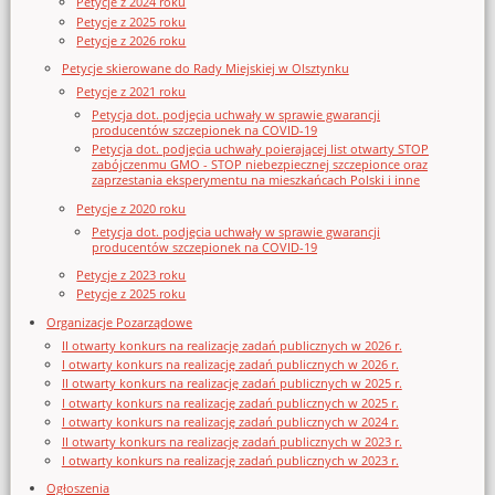
Petycje z 2024 roku
Petycje z 2025 roku
Petycje z 2026 roku
Petycje skierowane do Rady Miejskiej w Olsztynku
Petycje z 2021 roku
Petycja dot. podjęcia uchwały w sprawie gwarancji
producentów szczepionek na COVID-19
Petycja dot. podjęcia uchwały poierającej list otwarty STOP
zabójczenmu GMO - STOP niebezpiecznej szczepionce oraz
zaprzestania eksperymentu na mieszkańcach Polski i inne
Petycje z 2020 roku
Petycja dot. podjęcia uchwały w sprawie gwarancji
producentów szczepionek na COVID-19
Petycje z 2023 roku
Petycje z 2025 roku
Organizacje Pozarządowe
II otwarty konkurs na realizację zadań publicznych w 2026 r.
I otwarty konkurs na realizację zadań publicznych w 2026 r.
II otwarty konkurs na realizację zadań publicznych w 2025 r.
I otwarty konkurs na realizację zadań publicznych w 2025 r.
I otwarty konkurs na realizację zadań publicznych w 2024 r.
II otwarty konkurs na realizację zadań publicznych w 2023 r.
I otwarty konkurs na realizację zadań publicznych w 2023 r.
Ogłoszenia