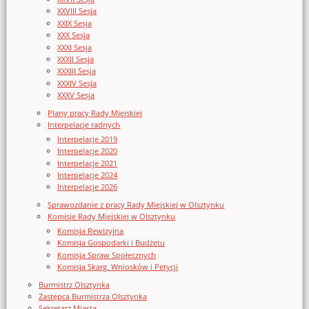
XXVIII Sesja
XXIX Sesja
XXX Sesja
XXXI Sesja
XXXII Sesja
XXXIII Sesja
XXXIV Sesja
XXXV Sesja
Plany pracy Rady Miejskiej
Interpelacje radnych
Interpelacje 2019
Interpelacje 2020
Interpelacje 2021
Interpelacje 2024
Interpelacje 2026
Sprawozdanie z pracy Rady Miejskiej w Olsztynku
Komisje Rady Miejskiej w Olsztynku
Komisja Rewizyjna
Komisja Gospodarki i Budżetu
Komisja Spraw Społecznych
Komisja Skarg, Wniosków i Petycji
Burmistrz Olsztynka
Zastępca Burmistrza Olsztynka
Sekretarz Miasta