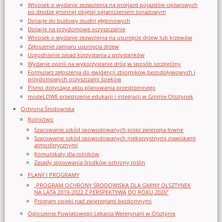
Wniosek o wydanie zezwolenia na przejazd pojazdów ciężarowych
po drodze gminnej objętej ograniczeniem tonażowym
Dotacje do budowy studni głębinowych
Dotacje na przydomowe oczyszczalnie
Wniosek o wydanie zezwolenia na usunięcie drzew lub krzewów
Zgłoszenie zamiaru usunięcia drzew
Uzgodnienie zasad korzystania z przystanków
Wydanie opinii na wykorzystanie dróg w sposób szczególny
Formularz zgłoszenia do ewidencji zbiorników bezodpływowych i
przydomowych oczyszczalni ścieków
Pismo dotyczące aktu planowania przestrzennego
modeLOWE przestrzenie edukacji i integracji w Gminie Olsztynek
Ochrona Środowiska
Rolnictwo
Szacowanie szkód spowodowanych przez zwierzęta łowne
Szacowanie szkód spowodowanych niekorzystnymi zjawiskami
atmosferycznymi
Komunikaty dla rolników
Zasady stosowania środków ochrony roślin
PLANY I PROGRAMY
„PROGRAM OCHRONY ŚRODOWISKA DLA GMINY OLSZTYNEK
NA LATA 2019-2022 Z PERSPEKTYWĄ DO ROKU 2026”
Program opieki nad zwierzętami bezdomnymi
Ogloszenie Powiatowego Lekarza Weterynarii w Olsztynie