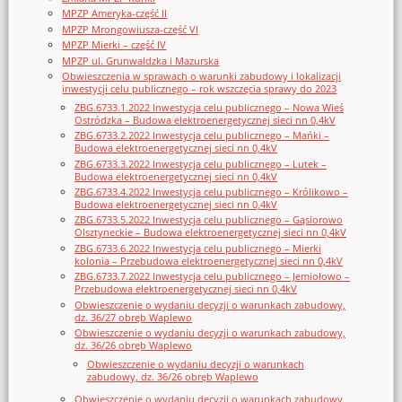
MPZP Ameryka-część II
MPZP Mrongowiusza-część VI
MPZP Mierki – część IV
MPZP ul. Grunwaldzka i Mazurska
Obwieszczenia w sprawach o warunki zabudowy i lokalizacji
inwestycji celu publicznego – rok wszczęcia sprawy do 2023
ZBG.6733.1.2022 Inwestycja celu publicznego – Nowa Wieś
Ostródzka – Budowa elektroenergetycznej sieci nn 0,4kV
ZBG.6733.2.2022 Inwestycja celu publicznego – Mańki –
Budowa elektroenergetycznej sieci nn 0,4kV
ZBG.6733.3.2022 Inwestycja celu publicznego – Lutek –
Budowa elektroenergetycznej sieci nn 0,4kV
ZBG.6733.4.2022 Inwestycja celu publicznego – Królikowo –
Budowa elektroenergetycznej sieci nn 0,4kV
ZBG.6733.5.2022 Inwestycja celu publicznego – Gąsiorowo
Olsztyneckie – Budowa elektroenergetycznej sieci nn 0,4kV
ZBG.6733.6.2022 Inwestycja celu publicznego – Mierki
kolonia – Przebudowa elektroenergetycznej sieci nn 0,4kV
ZBG.6733.7.2022 Inwestycja celu publicznego – Jemiołowo –
Przebudowa elektroenergetycznej sieci nn 0,4kV
Obwieszczenie o wydaniu decyzji o warunkach zabudowy,
dz. 36/27 obręb Waplewo
Obwieszczenie o wydaniu decyzji o warunkach zabudowy,
dz. 36/26 obręb Waplewo
Obwieszczenie o wydaniu decyzji o warunkach
zabudowy, dz. 36/26 obręb Waplewo
Obwieszczenie o wydaniu decyzji o warunkach zabudowy,