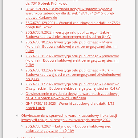
dz. 73/10 obręb Królikowo
OBWIESZCZENIE o wydaniu decyzji w sprawie wydania
warunków zabudowy dla działek 124/15 i 124/16, obręb
Lipowo Kurkowskie
ZBG.6730.129.2021 – Warunki zabudowy dla działki nr 73/24
obręb Królikowo
ZBG.6733.9.2022 Inwestycja celu publicznego – Ząbie –
Budowa kablowej elektroenergetycznej sieci nn 0,4kV
ZBG.6733.10.2022 Inwestycja celu publicznego – Mierki
(kolonia)– Budowa kablowej elektroenergetycznej sieci nn
0,4kV
ZBG.6733.11.2022 Inwestycja celu publicznego – Jemiołowo
(kolonia) – Budowa kablowej elektroenergetycznej sieci nn
0,4kV
ZBG.6733.13.2022 Inwestycja celu publicznego – Kurki –
Budowa kablowej sieci elektroenergetycznej oświetleniowej
nn 0,4kV
ZBG.6733.17.2022 Inwestycja celu publicznego – Gąsiorowo
Olsztyneckie – Budowa elektroenergetycznej sieci nn 0,4 kV
Obwieszczenie o wydaniu decyzji o warunkach zabudowy,
dz. 41/10 obręb Nowa Wieś Ostródzka
GNP.6730.185.2023 - Warunki zabudowy dla działki 1/13
obręb Lutek
Obwieszczenia w sprawach o warunki zabudowy i lokalizacji
inwestycji celu publicznego – rok wszczęcia sprawy 2024
ZBG.6733.1.2024 – Łutynowo – Budowa kablowej sieci
elektroenergetycznej nn 0,4 kV