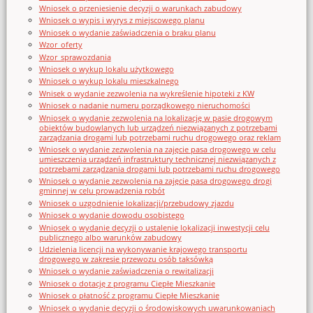
Wniosek o przeniesienie decyzji o warunkach zabudowy
Wniosek o wypis i wyrys z miejscowego planu
Wniosek o wydanie zaświadczenia o braku planu
Wzor_oferty
Wzor_sprawozdania
Wniosek o wykup lokalu użytkowego
Wniosek o wykup lokalu mieszkalnego
Wnisek o wydanie zezwolenia na wykreślenie hipoteki z KW
Wniosek o nadanie numeru porządkowego nieruchomości
Wniosek o wydanie zezwolenia na lokalizację w pasie drogowym
obiektów budowlanych lub urządzeń niezwiązanych z potrzebami
zarządzania drogami lub potrzebami ruchu drogowego oraz reklam
Wniosek o wydanie zezwolenia na zajęcie pasa drogowego w celu
umieszczenia urządzeń infrastruktury technicznej niezwiązanych z
potrzebami zarządzania drogami lub potrzebami ruchu drogowego
Wniosek o wydanie zezwolenia na zajęcie pasa drogowego drogi
gminnej w celu prowadzenia robót
Wniosek o uzgodnienie lokalizacji/przebudowy zjazdu
Wniosek o wydanie dowodu osobistego
Wniosek o wydanie decyzji o ustalenie lokalizacji inwestycji celu
publicznego albo warunków zabudowy
Udzielenia licencji na wykonywanie krajowego transportu
drogowego w zakresie przewozu osób taksówką
Wniosek o wydanie zaświadczenia o rewitalizacji
Wniosek o dotację z programu Ciepłe Mieszkanie
Wniosek o płatność z programu Ciepłe Mieszkanie
Wniosek o wydanie decyzji o środowiskowych uwarunkowaniach