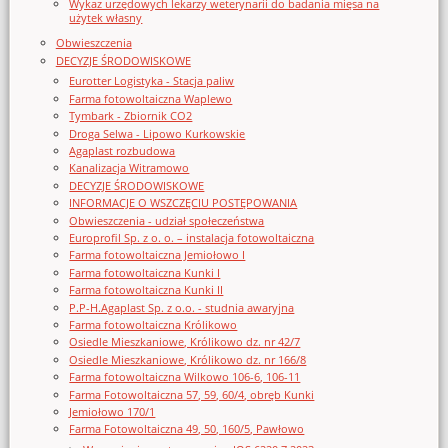
Wykaz urzędowych lekarzy weterynarii do badania mięsa na
użytek własny
Obwieszczenia
DECYZJE ŚRODOWISKOWE
Eurotter Logistyka - Stacja paliw
Farma fotowoltaiczna Waplewo
Tymbark - Zbiornik CO2
Droga Selwa - Lipowo Kurkowskie
Agaplast rozbudowa
Kanalizacja Witramowo
DECYZJE ŚRODOWISKOWE
INFORMACJE O WSZCZĘCIU POSTĘPOWANIA
Obwieszczenia - udział społeczeństwa
Europrofil Sp. z o. o. – instalacja fotowoltaiczna
Farma fotowoltaiczna Jemiołowo I
Farma fotowoltaiczna Kunki I
Farma fotowoltaiczna Kunki II
P.P-H.Agaplast Sp. z o.o. - studnia awaryjna
Farma fotowoltaiczna Królikowo
Osiedle Mieszkaniowe, Królikowo dz. nr 42/7
Osiedle Mieszkaniowe, Królikowo dz. nr 166/8
Farma fotowoltaiczna Wilkowo 106-6, 106-11
Farma Fotowoltaiczna 57, 59, 60/4, obręb Kunki
Jemiołowo 170/1
Farma Fotowoltaiczna 49, 50, 160/5, Pawłowo