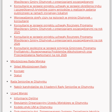
Współpracy Gminy Olsztynek z organizacjami pozarządowymi
Konsultacje w sprawie projektu uchwały w sprawie określenia trybu
i szczegółowych kryteriów oceny wniosków o realizację zadania
publicznego w ramach inicjatywy lokalnej
Wprowadzenie strefy ciszy na jeziorach w gminie Olsztynek –
konsultacje
Konsultacje w sprawie projektu uchwały Rocznego Programu
Współpracy Gminy Olsztynek z organizacjami pozarządowymi na rok
2025
Konsultacje w sprawie projektu uchwały Rocznego Programu
Współpracy Gminy Olsztynek z organizacjami pozarządowymi na rok
2026
Konsultacje społeczne w sprawie przyjęcia Gminnego Programu
Profilaktyki i Rozwiązywania Problemów Alkoholowych oraz
Przeciwdziałania Narkomanii na rok 2026
Młodzieżowa Rada Miejska
Skład Młodzieżowej Rady
Kontakt
Statut
Rada Seniorów w Olsztynku
Nabór kandydatów do II kadencji Rady Seniorów w Olsztynku
Urząd Miejski
Informacje Ogólne
Regulamin Organizacyjny Urzedu Miejskiego w Olsztynku
Kodeks etyki UM w Olsztynku
Dokumentacja dot. Zintegrowanego Systemu Zarządzania Jakością