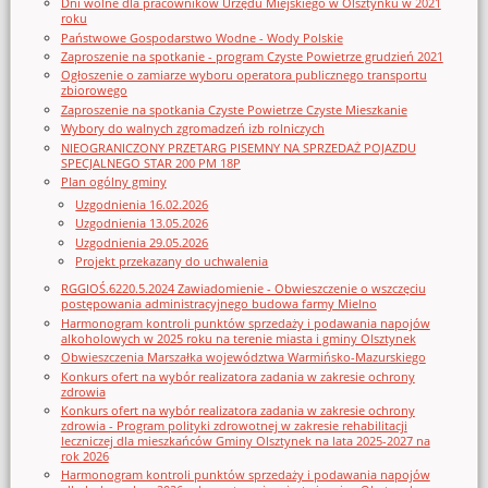
Dni wolne dla pracowników Urzędu Miejskiego w Olsztynku w 2021
roku
Państwowe Gospodarstwo Wodne - Wody Polskie
Zaproszenie na spotkanie - program Czyste Powietrze grudzień 2021
Ogłoszenie o zamiarze wyboru operatora publicznego transportu
zbiorowego
Zaproszenie na spotkania Czyste Powietrze Czyste Mieszkanie
Wybory do walnych zgromadzeń izb rolniczych
NIEOGRANICZONY PRZETARG PISEMNY NA SPRZEDAŻ POJAZDU
SPECJALNEGO STAR 200 PM 18P
Plan ogólny gminy
Uzgodnienia 16.02.2026
Uzgodnienia 13.05.2026
Uzgodnienia 29.05.2026
Projekt przekazany do uchwalenia
RGGIOŚ.6220.5.2024 Zawiadomienie - Obwieszczenie o wszczęciu
postępowania administracyjnego budowa farmy Mielno
Harmonogram kontroli punktów sprzedaży i podawania napojów
alkoholowych w 2025 roku na terenie miasta i gminy Olsztynek
Obwieszczenia Marszałka województwa Warmińsko-Mazurskiego
Konkurs ofert na wybór realizatora zadania w zakresie ochrony
zdrowia
Konkurs ofert na wybór realizatora zadania w zakresie ochrony
zdrowia - Program polityki zdrowotnej w zakresie rehabilitacji
leczniczej dla mieszkańców Gminy Olsztynek na lata 2025-2027 na
rok 2026
Harmonogram kontroli punktów sprzedaży i podawania napojów