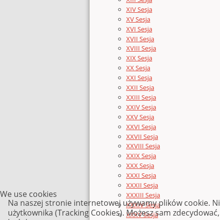
XIV Sesja
XV Sesja
XVI Sesja
XVII Sesja
XVIII Sesja
XIX Sesja
XX Sesja
XXI Sesja
XXII Sesja
XXIII Sesja
XXIV Sesja
XXV Sesja
XXVI Sesja
XXVII Sesja
XXVIII Sesja
XXIX Sesja
XXX Sesja
XXXI Sesja
XXXII Sesja
We use cookies
XXXIII Sesja
Na naszej stronie internetowej używamy plików cookie. N
XXXIV Sesja
użytkownika (Tracking Cookies). Możesz sam zdecydować, c
XXXV Sesja