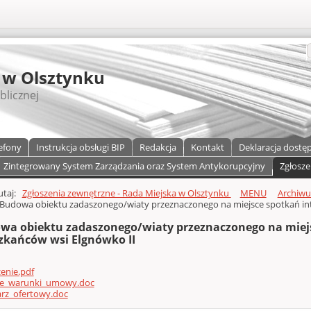
S
 w Olsztynku
blicznej
efony
Instrukcja obsługi BIP
Redakcja
Kontakt
Deklaracja dostę
Zintegrowany System Zarządzania oraz System Antykorupcyjny
Zgłosze
a)
zawartości
tutaj:
Zgłoszenia zewnętrzne - Rada Miejska w Olsztynku
MENU
Archiw
Budowa obiektu zadaszonego/wiaty przeznaczonego na miejsce spotkań in
wa obiektu zadaszonego/wiaty przeznaczonego na miejs
zkańców wsi Elgnówko II
enie.pdf
ne_warunki_umowy.doc
arz_ofertowy.doc