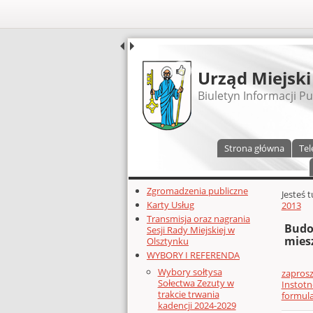
UDOSTĘPNIJ
Urząd Miejski
Biuletyn Informacji Pu
Menu główne
Strona główna
Tel
Dodatkowe zasoby (lewa kolumn
Zgromadzenia publiczne
Głównej 
Jesteś 
Karty Usług
2013
Transmisja oraz nagrania
Budo
Sesji Rady Miejskiej w
mies
Olsztynku
WYBORY I REFERENDA
Wybory sołtysa
zaprosz
Sołectwa Zezuty w
Instot
trakcie trwania
formul
kadencji 2024-2029