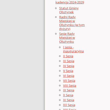
kadencja 2024-2029
Statut Gminy
Olsztynek
Radni Rady
Miejskiej w
Olsztynku (w tym
dyżury)
Sesje Rady
Miejskiej w
Olsztynku
I sesja -
inauguracyjna
II Sesja
III Sesja
IV Sesja
V Sesja
VI Sesja
VII Sesja
VIII Sesja
IX Sesja
X Sesja
XI Sesja
XII Sesja
XIII Sesja