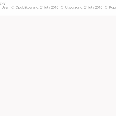
góły
r User
Opublikowano: 24 luty 2016
Utworzono: 24 luty 2016
Popr