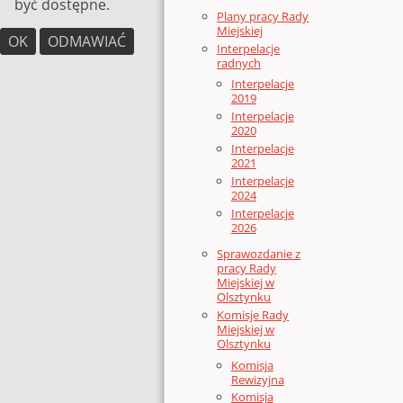
być dostępne.
Plany pracy Rady
Miejskiej
OK
ODMAWIAĆ
Interpelacje
radnych
Interpelacje
2019
Interpelacje
2020
Interpelacje
2021
Interpelacje
2024
Interpelacje
2026
Sprawozdanie z
pracy Rady
Miejskiej w
Olsztynku
Komisje Rady
Miejskiej w
Olsztynku
Komisja
Rewizyjna
Komisja