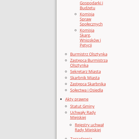
Gospodarki i
Budżetu
Komisja
Spraw
Społecznych
Komisja
Skarg,
Wniosków i
Petycji
Burmistrz Olsztynka
Zastępca Burmistrza
Olsztynka
Sekretarz Miasta
Skarbnik Miasta
Zastępca Skarbnika
Sołectwa i Osiedla
Akty prawne
Statut Gminy
Uchwały Rady
Miejskiej
Rejestry uchwał
Rady Miejskiej
Zarządzenia