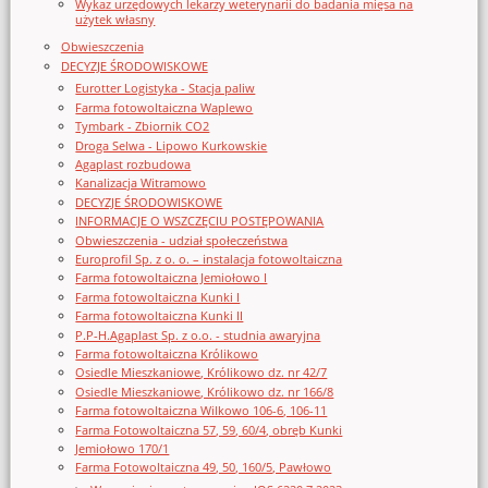
Wykaz urzędowych lekarzy weterynarii do badania mięsa na
użytek własny
Obwieszczenia
DECYZJE ŚRODOWISKOWE
Eurotter Logistyka - Stacja paliw
Farma fotowoltaiczna Waplewo
Tymbark - Zbiornik CO2
Droga Selwa - Lipowo Kurkowskie
Agaplast rozbudowa
Kanalizacja Witramowo
DECYZJE ŚRODOWISKOWE
INFORMACJE O WSZCZĘCIU POSTĘPOWANIA
Obwieszczenia - udział społeczeństwa
Europrofil Sp. z o. o. – instalacja fotowoltaiczna
Farma fotowoltaiczna Jemiołowo I
Farma fotowoltaiczna Kunki I
Farma fotowoltaiczna Kunki II
P.P-H.Agaplast Sp. z o.o. - studnia awaryjna
Farma fotowoltaiczna Królikowo
Osiedle Mieszkaniowe, Królikowo dz. nr 42/7
Osiedle Mieszkaniowe, Królikowo dz. nr 166/8
Farma fotowoltaiczna Wilkowo 106-6, 106-11
Farma Fotowoltaiczna 57, 59, 60/4, obręb Kunki
Jemiołowo 170/1
Farma Fotowoltaiczna 49, 50, 160/5, Pawłowo