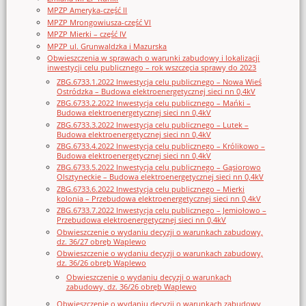
MPZP Ameryka-część II
MPZP Mrongowiusza-część VI
MPZP Mierki – część IV
MPZP ul. Grunwaldzka i Mazurska
Obwieszczenia w sprawach o warunki zabudowy i lokalizacji
inwestycji celu publicznego – rok wszczęcia sprawy do 2023
ZBG.6733.1.2022 Inwestycja celu publicznego – Nowa Wieś
Ostródzka – Budowa elektroenergetycznej sieci nn 0,4kV
ZBG.6733.2.2022 Inwestycja celu publicznego – Mańki –
Budowa elektroenergetycznej sieci nn 0,4kV
ZBG.6733.3.2022 Inwestycja celu publicznego – Lutek –
Budowa elektroenergetycznej sieci nn 0,4kV
ZBG.6733.4.2022 Inwestycja celu publicznego – Królikowo –
Budowa elektroenergetycznej sieci nn 0,4kV
ZBG.6733.5.2022 Inwestycja celu publicznego – Gąsiorowo
Olsztyneckie – Budowa elektroenergetycznej sieci nn 0,4kV
ZBG.6733.6.2022 Inwestycja celu publicznego – Mierki
kolonia – Przebudowa elektroenergetycznej sieci nn 0,4kV
ZBG.6733.7.2022 Inwestycja celu publicznego – Jemiołowo –
Przebudowa elektroenergetycznej sieci nn 0,4kV
Obwieszczenie o wydaniu decyzji o warunkach zabudowy,
dz. 36/27 obręb Waplewo
Obwieszczenie o wydaniu decyzji o warunkach zabudowy,
dz. 36/26 obręb Waplewo
Obwieszczenie o wydaniu decyzji o warunkach
zabudowy, dz. 36/26 obręb Waplewo
Obwieszczenie o wydaniu decyzji o warunkach zabudowy,