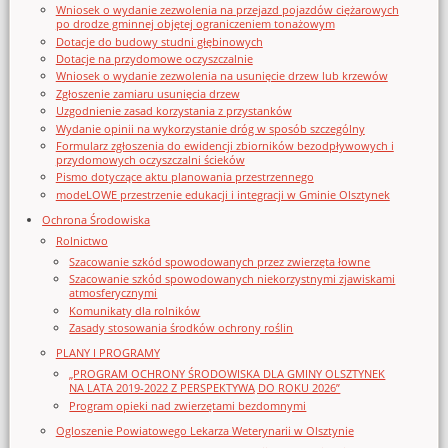
Wniosek o wydanie zezwolenia na przejazd pojazdów ciężarowych
po drodze gminnej objętej ograniczeniem tonażowym
Dotacje do budowy studni głębinowych
Dotacje na przydomowe oczyszczalnie
Wniosek o wydanie zezwolenia na usunięcie drzew lub krzewów
Zgłoszenie zamiaru usunięcia drzew
Uzgodnienie zasad korzystania z przystanków
Wydanie opinii na wykorzystanie dróg w sposób szczególny
Formularz zgłoszenia do ewidencji zbiorników bezodpływowych i
przydomowych oczyszczalni ścieków
Pismo dotyczące aktu planowania przestrzennego
modeLOWE przestrzenie edukacji i integracji w Gminie Olsztynek
Ochrona Środowiska
Rolnictwo
Szacowanie szkód spowodowanych przez zwierzęta łowne
Szacowanie szkód spowodowanych niekorzystnymi zjawiskami
atmosferycznymi
Komunikaty dla rolników
Zasady stosowania środków ochrony roślin
PLANY I PROGRAMY
„PROGRAM OCHRONY ŚRODOWISKA DLA GMINY OLSZTYNEK
NA LATA 2019-2022 Z PERSPEKTYWĄ DO ROKU 2026”
Program opieki nad zwierzętami bezdomnymi
Ogloszenie Powiatowego Lekarza Weterynarii w Olsztynie