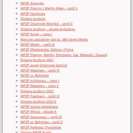
MPZP Ameryka
MPZP Platyny i Warlity Małe – część II
MPZP Sportowa
Zmiana studium
MPZP Olsztynek Wschód – część II
Zmiana studium – drugie wyłożenie
MPZP Kunki – czesc I
Warunki zabudowy dla dz. 380 obręb Mierki
MPZP Mierki – część III
MPZP Mierkowska, Zielona i Polna
MPZP Platyny, Warlity, Elgnówko, Gaj, Wigwałd i Zawady
Zmiana Studium 2021
MPZP węzeł Olsztynek Zachód
MPZP Waplewo – część IV
MPZP ul. Behringa
MPZP Królikowo – czesc I
MPZP Waplewo – czesc V
Zmiana studium 2022
MPZP Pawłowo – część III
Zmiana studium 2022 II
MPZP jezioro Jemiołowo
MPZP Wilcza – obszar A
MPZP Gąsiorowo – część III
MPZP ul. Behringa – część II
MPZP Perłowa i Pionierów
Zmiana MPZP Kunki