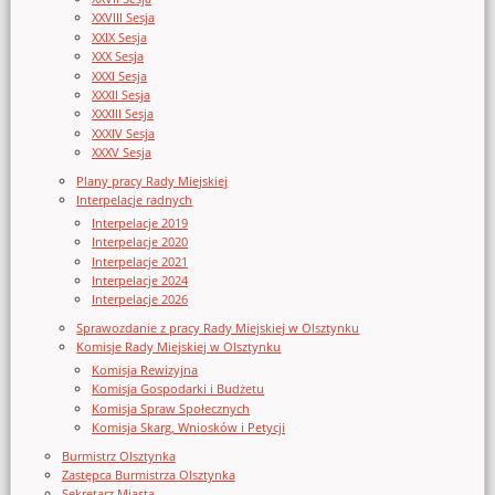
XXVIII Sesja
XXIX Sesja
XXX Sesja
XXXI Sesja
XXXII Sesja
XXXIII Sesja
XXXIV Sesja
XXXV Sesja
Plany pracy Rady Miejskiej
Interpelacje radnych
Interpelacje 2019
Interpelacje 2020
Interpelacje 2021
Interpelacje 2024
Interpelacje 2026
Sprawozdanie z pracy Rady Miejskiej w Olsztynku
Komisje Rady Miejskiej w Olsztynku
Komisja Rewizyjna
Komisja Gospodarki i Budżetu
Komisja Spraw Społecznych
Komisja Skarg, Wniosków i Petycji
Burmistrz Olsztynka
Zastępca Burmistrza Olsztynka
Sekretarz Miasta