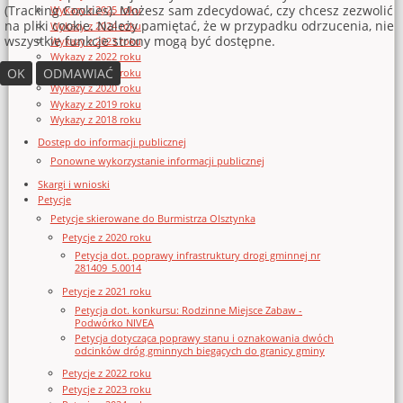
(Tracking Cookies). Możesz sam zdecydować, czy chcesz zezwolić
Wykazy z 2025 roku
na pliki cookie. Należy pamiętać, że w przypadku odrzucenia, nie
Wykazy z 2024 roku
wszystkie funkcje strony mogą być dostępne.
Wykazy z 2023 roku
Wykazy z 2022 roku
OK
ODMAWIAĆ
Wykazy z 2021 roku
Wykazy z 2020 roku
Wykazy z 2019 roku
Wykazy z 2018 roku
Dostęp do informacji publicznej
Ponowne wykorzystanie informacji publicznej
Skargi i wnioski
Petycje
Petycje skierowane do Burmistrza Olsztynka
Petycje z 2020 roku
Petycja dot. poprawy infrastruktury drogi gminnej nr
281409_5.0014
Petycje z 2021 roku
Petycja dot. konkursu: Rodzinne Miejsce Zabaw -
Podwórko NIVEA
Petycja dotycząca poprawy stanu i oznakowania dwóch
odcinków dróg gminnych biegących do granicy gminy
Petycje z 2022 roku
Petycje z 2023 roku