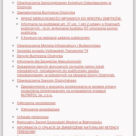
Obwieszczenia Samorządowego Kolegium Odwoławczego w
Olsztynie
Zawiadomienia Burmistrza Olsztynka
WYKAZ NIERUCHOMOŚCI WPISANYCH DO REJESTRU ZABYTKÓW.
Informacja na podstawie art. 37 ust. 1 pkt 2 ustawy o finansach
publicznych - m.in. wykonanie budżetu JST umorzenia pomoc
publiczna.
II Konkurs na realizację zadania publicznego
Obwieszczenia Ministra Infrastruktury i Budwonictwa
Sprzedaż pojazdu Volkswagen Transporter T4
Decyzje Burmistrza Olsztynka
Informacje dla Zarządców Nieruchomości
Zestawienie danych dotyczących czynszów najmu lokali
mieszkalnych, nienależących do publicznego zasobu
mieszkaniowego, w położonych na obszarze Gminy Olsztynek.
Obwieszczenia Starosty Olsztyńskiego
Zawiadomienie o wszczęciu postępowania w sprawie zmiany
pozwolenia zintegrowanego na prowadzenie instalacji
NUTRIPOL Sp. z o.o.
Ogłoszenia sprzedażowe
Ogłoszenia sprzedażowe
Uchwała reklamowa
Regionalny Zarząd Gospodarki Wodnej w Białymstoku
INFORMACJA O OPŁACIE ZA ZMNIEJSZENIE NATURALNEJ RETENCJI
TERENOWEJ