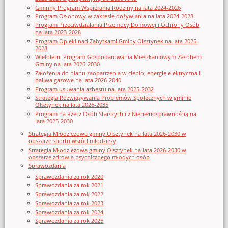
Gminny Program Wspierania Rodziny na lata 2024-2026
Program Osłonowy w zakresie dożywiania na lata 2024-2028
Program Przeciwdziałania Przemocy Domowej i Ochrony Osób
na lata 2023-2028
Program Opieki nad Zabytkami Gminy Olsztynek na lata 2025-
2028
Wieloletni Program Gospodarowania Mieszkaniowym Zasobem
Gminy na lata 2026-2030
Założenia do planu zaopatrzenia w ciepło, energię elektryczna i
paliwa gazowe na lata 2026-2040
Program usuwania azbestu na lata 2025-2032
Strategia Rozwiązywania Problemów Społecznych w gminie
Olsztynek na lata 2026-2035
Program na Rzecz Osób Starszych i z Niepełnosprawnością na
lata 2025-2030
Strategia Młodzieżowa gminy Olsztynek na lata 2026-2030 w
obszarze sportu wśród młodzieży
Strategia Młodzieżowa gminy Olsztynek na lata 2026-2030 w
obszarze zdrowia psychicznego młodych osób
Sprawozdania
Sprawozdania za rok 2020
Sprawozdania za rok 2021
Sprawozdania za rok 2022
Sprawozdania za rok 2023
Sprawozdania za rok 2024
Sprawozdania za rok 2025