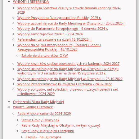
WYBORY I REFERENDA
Wybory sołtysa Sołectwa Zezuty w trakcie trwania kadencji 2024-
2029
Wybory Prezydenta Rzeczypospolitej Polskiej 2025 r.
Wybory uzupełniające do Rady Miejskiej w Olsztynku - 25.05.2025 r
Wybory do Parlamentu Europejskiego - 9 czerwca 2024 r.
Wybory samorządowe 2024 r. - 7.04.2024
Referendum zarządzone na dzień 15.10.2023 r.
Wybory do Sejmu Rzeczypospolitej Polskiej i Senatu
Rzeczypospolitej Polskiej - 15.10.2023
Szkolenie dla członków OKW
Wybory ławników sądów powszechnych na kadencję 2024-2027
Wybory uzupełniające do Rady Miejskiej w Olsztynku w okręgu
wyborczym nr 3 zarządzone na dzień 15 stycznia 2023 r.
Wybory uzupełniające do Rady Miejskiej w Olsztynku - 23.10.2022
Wybory Przedterminowe Burmistrza Olsztynka - 24.07.2022
Wybory sołtysów, rad sołeckich, przewodniczących osiedli i rad
osiedlowych 2024-2029
Ogłoszenia Biura Rady Miejskiej
Władze Gminy Olsztynek
Rada Miejska kadencja 2024-2029
Statut Gminy Olsztynek
Radni Rady Miejskiej w Olsztynku (w tym dyżury)
Sesje Rady Miejskiej w Olsztynku
I sesja - inauguracyjna