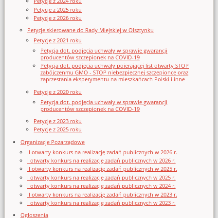
Petycje z 2024 roku
Petycje z 2025 roku
Petycje z 2026 roku
Petycje skierowane do Rady Miejskiej w Olsztynku
Petycje z 2021 roku
Petycja dot. podjęcia uchwały w sprawie gwarancji
producentów szczepionek na COVID-19
Petycja dot. podjęcia uchwały poierającej list otwarty STOP
zabójczenmu GMO - STOP niebezpiecznej szczepionce oraz
zaprzestania eksperymentu na mieszkańcach Polski i inne
Petycje z 2020 roku
Petycja dot. podjęcia uchwały w sprawie gwarancji
producentów szczepionek na COVID-19
Petycje z 2023 roku
Petycje z 2025 roku
Organizacje Pozarządowe
II otwarty konkurs na realizację zadań publicznych w 2026 r.
I otwarty konkurs na realizację zadań publicznych w 2026 r.
II otwarty konkurs na realizację zadań publicznych w 2025 r.
I otwarty konkurs na realizację zadań publicznych w 2025 r.
I otwarty konkurs na realizację zadań publicznych w 2024 r.
II otwarty konkurs na realizację zadań publicznych w 2023 r.
I otwarty konkurs na realizację zadań publicznych w 2023 r.
Ogłoszenia