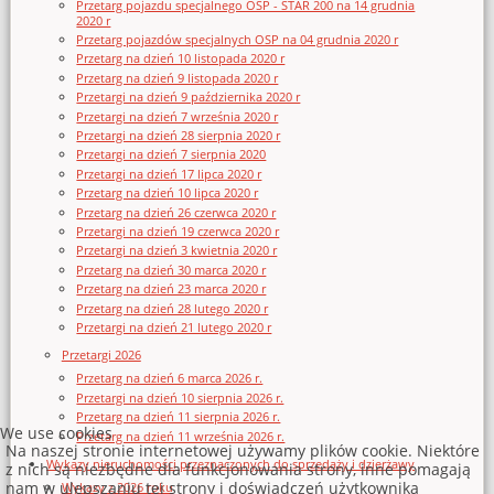
Przetarg pojazdu specjalnego OSP - STAR 200 na 14 grudnia
2020 r
Przetarg pojazdów specjalnych OSP na 04 grudnia 2020 r
Przetarg na dzień 10 listopada 2020 r
Przetarg na dzień 9 listopada 2020 r
Przetargi na dzień 9 października 2020 r
Przetargi na dzień 7 września 2020 r
Przetargi na dzień 28 sierpnia 2020 r
Przetargi na dzień 7 sierpnia 2020
Przetargi na dzień 17 lipca 2020 r
Przetarg na dzień 10 lipca 2020 r
Przetarg na dzień 26 czerwca 2020 r
Przetargi na dzień 19 czerwca 2020 r
Przetargi na dzień 3 kwietnia 2020 r
Przetarg na dzień 30 marca 2020 r
Przetarg na dzień 23 marca 2020 r
Przetarg na dzień 28 lutego 2020 r
Przetargi na dzień 21 lutego 2020 r
Przetargi 2026
Przetarg na dzień 6 marca 2026 r.
Przetargi na dzień 10 sierpnia 2026 r.
Przetarg na dzień 11 sierpnia 2026 r.
We use cookies
Przetarg na dzień 11 września 2026 r.
Na naszej stronie internetowej używamy plików cookie. Niektóre
Wykazy nieruchomości przeznaczonych do sprzedaży i dzierżawy
z nich są niezbędne dla funkcjonowania strony, inne pomagają
nam w ulepszaniu tej strony i doświadczeń użytkownika
Wykazy z 2026 roku