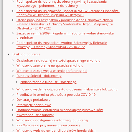
Podinspektor ds. obronnych, obrony cywilnej i zarządzania
kryzysowego - pełnomocnik ds. ochrony
Podinspektor ds. księgowości i podatku VAT w Referacie Finansów i
Podatków w Urzędzie Miejskim w Olsztynku
Oferta pracy na zastępstwo - podinspektor ds. drogownictwa w
Referacie Inwestycji i Ochrony Środowiska Urzędu Miejskiego w
Olsztynku - 26.07.2022
Zarządzenie nr 9/2009 - Regulamin naboru na wolne stanowiska
urzędnicze.
Podinspektor ds. gospodarki wodno–ściekowej w Referacie
Inwestycji i Ochrony Środowiska - 25.10.2022
Druki do pobrania
Oświadczenie o rocznej wartości sprzedanego alkoholu
Wniosek o zezwolenie na sprzedaz alkoholu
Wniosek o zakup węgla w cenie preferencyjnej
Fundusz Sołecki - dokumenty
Zmiana zadania funduszu sołeckiego
Wniosek o wydanie odpisu aktu urodzenia, małżeństwa lub zgonu
Przedłużenie terminu płatności z powodu COVID-19
Deklaracje podatkowe
Informacje podatkowe
Dofinansowanie kształcenia młodocianych pracowników
Kwestonariusz osobowy
Wniosek o udostępnienie informacji publicznej
PPF Wniosek o przyznanie prawa pomocy
Wniosek o wpis do ewidencji obiektów hotelarskich