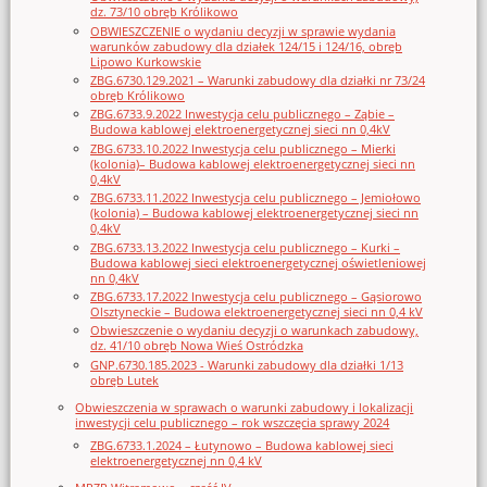
dz. 73/10 obręb Królikowo
OBWIESZCZENIE o wydaniu decyzji w sprawie wydania
warunków zabudowy dla działek 124/15 i 124/16, obręb
Lipowo Kurkowskie
ZBG.6730.129.2021 – Warunki zabudowy dla działki nr 73/24
obręb Królikowo
ZBG.6733.9.2022 Inwestycja celu publicznego – Ząbie –
Budowa kablowej elektroenergetycznej sieci nn 0,4kV
ZBG.6733.10.2022 Inwestycja celu publicznego – Mierki
(kolonia)– Budowa kablowej elektroenergetycznej sieci nn
0,4kV
ZBG.6733.11.2022 Inwestycja celu publicznego – Jemiołowo
(kolonia) – Budowa kablowej elektroenergetycznej sieci nn
0,4kV
ZBG.6733.13.2022 Inwestycja celu publicznego – Kurki –
Budowa kablowej sieci elektroenergetycznej oświetleniowej
nn 0,4kV
ZBG.6733.17.2022 Inwestycja celu publicznego – Gąsiorowo
Olsztyneckie – Budowa elektroenergetycznej sieci nn 0,4 kV
Obwieszczenie o wydaniu decyzji o warunkach zabudowy,
dz. 41/10 obręb Nowa Wieś Ostródzka
GNP.6730.185.2023 - Warunki zabudowy dla działki 1/13
obręb Lutek
Obwieszczenia w sprawach o warunki zabudowy i lokalizacji
inwestycji celu publicznego – rok wszczęcia sprawy 2024
ZBG.6733.1.2024 – Łutynowo – Budowa kablowej sieci
elektroenergetycznej nn 0,4 kV