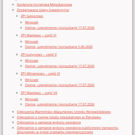
Społeczna Inicjatywa Mieszkaniowa
Zintegrowane plany inwestycyjne
ZPI Gąsiorowo
Wniosek
Opinie, uzgodnienia i konsultacje 17.07.2026
ZPI Waplewo – część VI
Wniosek
Opinie, uzgodnienia i konsultacje 5.06.2026
ZPI Łutynowo – część II
Wniosek
Opinie, uzgodnienia i konsultacje 17.07.2026
ZPI Witramowo – część VI
Wniosek
Opinie, uzgodnienia i konsultacje 17.07.2026
ZPI Waplewo – część VII
Wniosek
Opinie, uzgodnienia i konsultacje 17.07.2026
Ogłoszenia Warmińsko-Mazurskiego Urzędu Wojewódzkiego
Ogłoszenie o najmie lokalu mieszkalnego w Elgnówku
Ogłoszenie o zamiarze wyboru operatora
Ogłoszenie o zamiarze wyboru operatora publicznego transportu
zbiorowego w trybie przetargu nieograniczonego