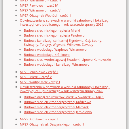
MPZP Witramowo – część IV
MPZP Pawłowo – część IV
MPZP Witramowo – część V
MPZP Olsztynek Wschód – część III
Obwieszczenia w sprawach o warunki zabudowy i lokalizacji
inwestycji celu publicznego – rok wszczęcia sprawy 2025
Budowa sieci niskiego napięcia Mierki
Budowa sieci niskiego napięcia Pawłowo
Budowa kanalizacji sanitarnej Elgnówko, Gaj, Łęciny,
Świętajny, Tolejny, Wigwałd, Wilkowo, Zawady
Budowa wodociągu Waplewo-Witramowo
Budowa wodociągu Królikowo
Budowa sieci wodociągowej Swaderki-Lipowo Kurkowskie
Budowa wodociągu i kanalizacji Witramowo
MPZP Jemiołowo - część II
MPZP Mierki - część V
MPZP Warlity Małe - część I
Obwieszczenia w sprawach o warunki zabudowy i lokalizacji
inwestycji celu publicznego – rok wszczęcia sprawy 2026
Budowa drogi dla rowerów Mierki – Swaderki - Etap 1
Budowa sieci elektroenergetycznej Królikowo
Budowa sieci elektroenergetycznej Marózek
Budowa sieci elektroenergetycznej Jemiołowo
MPZP Królikowo – część II
MPZP Olsztynek ul. Daszyńskiego – część III