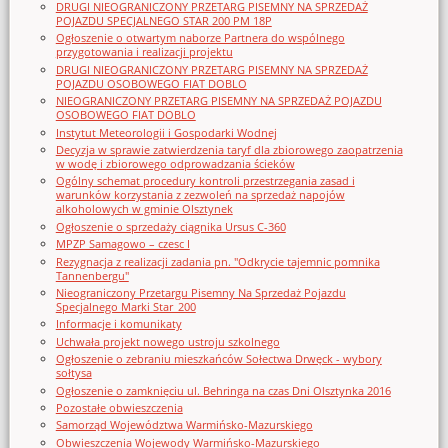
DRUGI NIEOGRANICZONY PRZETARG PISEMNY NA SPRZEDAŻ
POJAZDU SPECJALNEGO STAR 200 PM 18P
Ogłoszenie o otwartym naborze Partnera do wspólnego
przygotowania i realizacji projektu
DRUGI NIEOGRANICZONY PRZETARG PISEMNY NA SPRZEDAŻ
POJAZDU OSOBOWEGO FIAT DOBLO
NIEOGRANICZONY PRZETARG PISEMNY NA SPRZEDAŻ POJAZDU
OSOBOWEGO FIAT DOBLO
Instytut Meteorologii i Gospodarki Wodnej
Decyzja w sprawie zatwierdzenia taryf dla zbiorowego zaopatrzenia
w wodę i zbiorowego odprowadzania ścieków
Ogólny schemat procedury kontroli przestrzegania zasad i
warunków korzystania z zezwoleń na sprzedaż napojów
alkoholowych w gminie Olsztynek
Ogłoszenie o sprzedaży ciągnika Ursus C-360
MPZP Samagowo – czesc I
Rezygnacja z realizacji zadania pn. "Odkrycie tajemnic pomnika
Tannenbergu"
Nieograniczony Przetargu Pisemny Na Sprzedaż Pojazdu
Specjalnego Marki Star_200
Informacje i komunikaty
Uchwała projekt nowego ustroju szkolnego
Ogłoszenie o zebraniu mieszkańców Sołectwa Drwęck - wybory
sołtysa
Ogłoszenie o zamknięciu ul. Behringa na czas Dni Olsztynka 2016
Pozostałe obwieszczenia
Samorząd Województwa Warmińsko-Mazurskiego
Obwieszczenia Wojewody Warmińsko-Mazurskiego