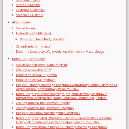
Skarbnik Miasta
Zastępca Skarbnika
Sołectwa i Osiedla
Akty prawne
Statut Gminy
Uchwały Rady Miejskiej
Rejestry uchwał Rady Miejskiej
Zarządzenia Burmistrza
Dziennik Urzędowy Województwa Warmińsko-Mazurskiego
Konsultacje społeczne
Statut Młodzieżowej Rady Miejskiej
Zmiany w statucie MRM
Podział sołectwa Łutynowo
Podział sołectwa Pawłowo
Projekt uchwały Rocznego Programu Współpracy Gminy Olsztynek z
organizacjami pozarządowymi na rok 2022
Konsultacje społeczne dotyczące projektu uchwały w sprawie
utworzenia Olsztyneckiej Rady Seniorów i nadania jej Statutu
Zmiany rodzaju miejscowości Kąpity
Zmiany rodzaju miejscowości Spoguny
Projekty statutów sołectw gminy Olsztynek
Konsultacje projektu „Programu Ochrony Środowiska dla Gminy
Olsztynek na lata 2023-2026 z perspektywą do roku 2030
Konsultacje w sprawie projektu uchwały Rocznego Programu