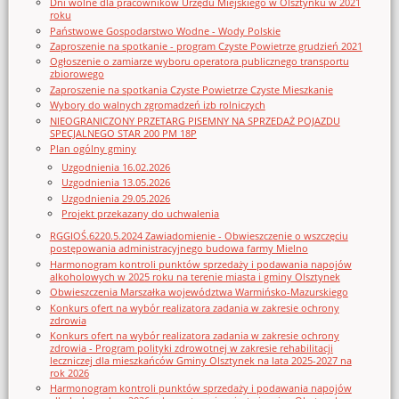
Dni wolne dla pracowników Urzędu Miejskiego w Olsztynku w 2021
roku
Państwowe Gospodarstwo Wodne - Wody Polskie
Zaproszenie na spotkanie - program Czyste Powietrze grudzień 2021
Ogłoszenie o zamiarze wyboru operatora publicznego transportu
zbiorowego
Zaproszenie na spotkania Czyste Powietrze Czyste Mieszkanie
Wybory do walnych zgromadzeń izb rolniczych
NIEOGRANICZONY PRZETARG PISEMNY NA SPRZEDAŻ POJAZDU
SPECJALNEGO STAR 200 PM 18P
Plan ogólny gminy
Uzgodnienia 16.02.2026
Uzgodnienia 13.05.2026
Uzgodnienia 29.05.2026
Projekt przekazany do uchwalenia
RGGIOŚ.6220.5.2024 Zawiadomienie - Obwieszczenie o wszczęciu
postępowania administracyjnego budowa farmy Mielno
Harmonogram kontroli punktów sprzedaży i podawania napojów
alkoholowych w 2025 roku na terenie miasta i gminy Olsztynek
Obwieszczenia Marszałka województwa Warmińsko-Mazurskiego
Konkurs ofert na wybór realizatora zadania w zakresie ochrony
zdrowia
Konkurs ofert na wybór realizatora zadania w zakresie ochrony
zdrowia - Program polityki zdrowotnej w zakresie rehabilitacji
leczniczej dla mieszkańców Gminy Olsztynek na lata 2025-2027 na
rok 2026
Harmonogram kontroli punktów sprzedaży i podawania napojów