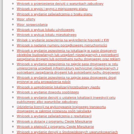
Wniosek o przeniesienie decyzji o warunkach zabudowy
Wniosek o wypis i wyrys z miejscowego planu
Wniosek o wydanie zaświadczenia o braku planu
Wzor_oferty
Wzor_sprawozdania
Wniosek o wykup lokalu użytkowego
Wniosek o wykup lokalu mieszkalnego
Wnisek o wydanie zezwolenia na wykreślenie hipoteki z KW
Wniosek o nadanie numeru porządkowego nieruchomości
Wniosek o wydanie zezwolenia na lokalizację w pasie drogowym
obiektów budowlanych lub urządzeń niezwiązanych z potrzebami
zarządzania drogami lub potrzebami ruchu drogowego oraz reklam
Wniosek o wydanie zezwolenia na zajęcie pasa drogowego w celu
umieszczenia urządzeń infrastruktury technicznej niezwiązanych z
potrzebami zarządzania drogami lub potrzebami ruchu drogowego
Wniosek o wydanie zezwolenia na zajęcie pasa drogowego drogi
gminnej w celu prowadzenia robót
Wniosek o uzgodnienie lokalizacji/przebudowy zjazdu
Wniosek o wydanie dowodu osobistego
Wniosek o wydanie decyzji o ustalenie lokalizacji inwestycji celu
publicznego albo warunków zabudowy
Udzielenia licencji na wykonywanie krajowego transportu
drogowego w zakresie przewozu osób taksówką
Wniosek o wydanie zaświadczenia o rewitalizacji
Wniosek o dotację z programu Ciepłe Mieszkanie
Wniosek o płatność z programu Ciepłe Mieszkanie
Wniosek o wydanie decyzji o środowiskowych uwarunkowaniach