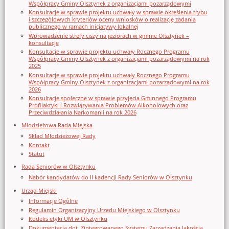
Współpracy Gminy Olsztynek z organizacjami pozarządowymi
Konsultacje w sprawie projektu uchwały w sprawie określenia trybu
i szczegółowych kryteriów oceny wniosków o realizację zadania
publicznego w ramach inicjatywy lokalnej
Wprowadzenie strefy ciszy na jeziorach w gminie Olsztynek –
konsultacje
Konsultacje w sprawie projektu uchwały Rocznego Programu
Współpracy Gminy Olsztynek z organizacjami pozarządowymi na rok
2025
Konsultacje w sprawie projektu uchwały Rocznego Programu
Współpracy Gminy Olsztynek z organizacjami pozarządowymi na rok
2026
Konsultacje społeczne w sprawie przyjęcia Gminnego Programu
Profilaktyki i Rozwiązywania Problemów Alkoholowych oraz
Przeciwdziałania Narkomanii na rok 2026
Młodzieżowa Rada Miejska
Skład Młodzieżowej Rady
Kontakt
Statut
Rada Seniorów w Olsztynku
Nabór kandydatów do II kadencji Rady Seniorów w Olsztynku
Urząd Miejski
Informacje Ogólne
Regulamin Organizacyjny Urzedu Miejskiego w Olsztynku
Kodeks etyki UM w Olsztynku
Dokumentacja dot. Zintegrowanego Systemu Zarządzania Jakością