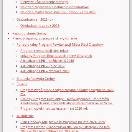
Pierwsze oświadczenie radnego
Na dzień zaprzestania pełnienia obowiązków
Na dzień rozwiązania stosunku pracy - 27.10.2025
Oświadczenia - 2026 rok
Oświadczenia za rok 2025
Raport o stanie Gminy
Plany, programy, strategie i ich wykonanie
Ponadlokalny Program Rewitalizacji Miast Sieci Cittaslow
Program rewitalizacji sieci miast
Lokalny Program Rewitalizacji gminy Olsztynek
Aktualizacja LPR – październik 2016
Aktualizacja LPR – lipiec 2017
Aktualizacja LPR – czerwiec 2018
Strategia Rozwoju Gminy
Roczne
Program współpracy z organizacjami pozarządowymi na 2026
rok
Gminny Program Profilaktyki i Rozwiązywania Problemów
Alkoholowych oraz Przeciwdziałania Narkomanii na 2026 rok
Program opieki nad zwierzętami na 2026 rok
Wieloletnie
Plan Odnowy Miejscowości Waplewo na lata 2021-2028
Program Ochrony Środowiska dla Gminy Olsztynek na lata
2023-2026 z perspektywą do 2030 roku