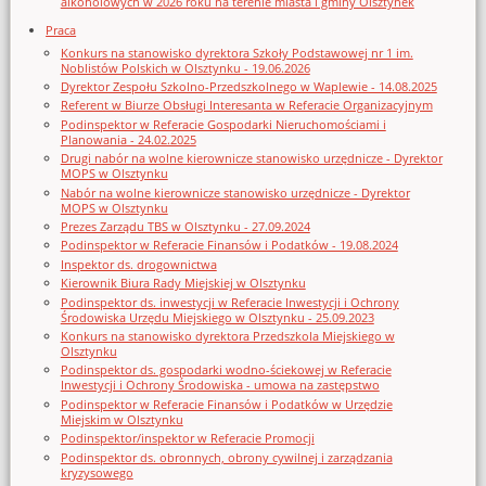
alkoholowych w 2026 roku na terenie miasta i gminy Olsztynek
Praca
Konkurs na stanowisko dyrektora Szkoły Podstawowej nr 1 im.
Noblistów Polskich w Olsztynku - 19.06.2026
Dyrektor Zespołu Szkolno-Przedszkolnego w Waplewie - 14.08.2025
Referent w Biurze Obsługi Interesanta w Referacie Organizacyjnym
Podinspektor w Referacie Gospodarki Nieruchomościami i
Planowania - 24.02.2025
Drugi nabór na wolne kierownicze stanowisko urzędnicze - Dyrektor
MOPS w Olsztynku
Nabór na wolne kierownicze stanowisko urzędnicze - Dyrektor
MOPS w Olsztynku
Prezes Zarządu TBS w Olsztynku - 27.09.2024
Podinspektor w Referacie Finansów i Podatków - 19.08.2024
Inspektor ds. drogownictwa
Kierownik Biura Rady Miejskiej w Olsztynku
Podinspektor ds. inwestycji w Referacie Inwestycji i Ochrony
Środowiska Urzędu Miejskiego w Olsztynku - 25.09.2023
Konkurs na stanowisko dyrektora Przedszkola Miejskiego w
Olsztynku
Podinspektor ds. gospodarki wodno-ściekowej w Referacie
Inwestycji i Ochrony Środowiska - umowa na zastępstwo
Podinspektor w Referacie Finansów i Podatków w Urzędzie
Miejskim w Olsztynku
Podinspektor/inspektor w Referacie Promocji
Podinspektor ds. obronnych, obrony cywilnej i zarządzania
kryzysowego