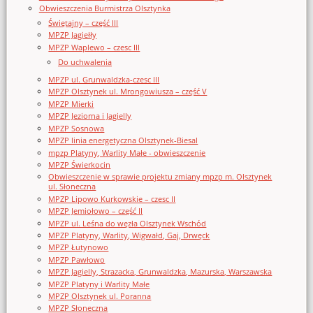
Obwieszczenia Burmistrza Olsztynka
Świętajny – część III
MPZP Jagiełły
MPZP Waplewo – czesc III
Do uchwalenia
MPZP ul. Grunwaldzka-czesc III
MPZP Olsztynek ul. Mrongowiusza – część V
MPZP Mierki
MPZP Jeziorna i Jagielly
MPZP Sosnowa
MPZP linia energetyczna Olsztynek-Biesal
mpzp Platyny, Warlity Małe - obwieszczenie
MPZP Świerkocin
Obwieszczenie w sprawie projektu zmiany mpzp m. Olsztynek
ul. Słoneczna
MPZP Lipowo Kurkowskie – czesc II
MPZP Jemiołowo – część II
MPZP ul. Leśna do węzła Olsztynek Wschód
MPZP Platyny, Warlity, Wigwałd, Gaj, Drwęck
MPZP Łutynowo
MPZP Pawłowo
MPZP Jagielly, Strazacka, Grunwaldzka, Mazurska, Warszawska
MPZP Platyny i Warlity Małe
MPZP Olsztynek ul. Poranna
MPZP Słoneczna