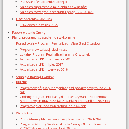
Pierwsze oświadczenie radnego
Na dzień zaprzestania pełnienia obowiązków
Na dzień rozwiązania stosunku pracy - 27.10.2025
Oświadczenia - 2026 rok
Oświadczenia za rok 2025
Raport o stanie Gminy
Plany, programy, strategie i ich wykonanie
Ponadlokalny Program Rewitalizacji Miast Sieci Cittaslow
Program rewitalizacji sieci miast
Lokalny Program Rewitalizacji gminy Olsztynek
Aktualizacja LPR – październik 2016
Aktualizacja LPR – lipiec 2017
Aktualizacja LPR – czerwiec 2018
Strategia Rozwoju Gminy
Roczne
Program współpracy z organizacjami pozarządowymi na 2026
rok
Gminny Program Profilaktyki i Rozwiązywania Problemów
Alkoholowych oraz Przeciwdziałania Narkomanii na 2026 rok
Program opieki nad zwierzętami na 2026 rok
Wieloletnie
Plan Odnowy Miejscowości Waplewo na lata 2021-2028
Program Ochrony Środowiska dla Gminy Olsztynek na lata
2023-2026 z perspektywą do 2030 roku