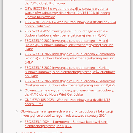
dz. 73/10 obręb Królikowo
OBWIESZCZENIE o wydaniu decyzji w sprawie wydania
warunków zabudowy dla działek 124/15 i 124/16, obręb
Lipowo Kurkowskie
ZBG.6730.129.2021 – Warunki zabudowy dla działki nr 73/24
obręb Królikowo
ZBG.6733.9.2022 Inwestycja celu publicznego – Ząbie –
Budowa kablowej elektroenergetycznej sieci nn 0,4kV
ZBG.6733.10.2022 Inwestycja celu publicznego – Mierki
(kolonia)– Budowa kablowej elektroenergetycznej sieci nn
0,4kV
ZBG.6733.11.2022 Inwestycja celu publicznego – Jemiołowo
(kolonia) – Budowa kablowej elektroenergetycznej sieci nn
0,4kV
ZBG.6733.13.2022 Inwestycja celu publicznego – Kurki –
Budowa kablowej sieci elektroenergetycznej oświetleniowej
nn 0,4kV
ZBG.6733.17.2022 Inwestycja celu publicznego – Gąsiorowo
Olsztyneckie – Budowa elektroenergetycznej sieci nn 0,4 kV
Obwieszczenie o wydaniu decyzji o warunkach zabudowy,
dz. 41/10 obręb Nowa Wieś Ostródzka
GNP.6730.185.2023 - Warunki zabudowy dla działki 1/13
obręb Lutek
Obwieszczenia w sprawach o warunki zabudowy i lokalizacji
inwestycji celu publicznego – rok wszczęcia sprawy 2024
ZBG.6733.1.2024 – Łutynowo – Budowa kablowej sieci
elektroenergetycznej nn 0,4 kV