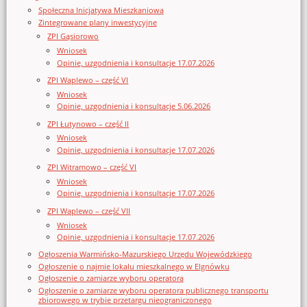
Społeczna Inicjatywa Mieszkaniowa
Zintegrowane plany inwestycyjne
ZPI Gąsiorowo
Wniosek
Opinie, uzgodnienia i konsultacje 17.07.2026
ZPI Waplewo – część VI
Wniosek
Opinie, uzgodnienia i konsultacje 5.06.2026
ZPI Łutynowo – część II
Wniosek
Opinie, uzgodnienia i konsultacje 17.07.2026
ZPI Witramowo – część VI
Wniosek
Opinie, uzgodnienia i konsultacje 17.07.2026
ZPI Waplewo – część VII
Wniosek
Opinie, uzgodnienia i konsultacje 17.07.2026
Ogłoszenia Warmińsko-Mazurskiego Urzędu Wojewódzkiego
Ogłoszenie o najmie lokalu mieszkalnego w Elgnówku
Ogłoszenie o zamiarze wyboru operatora
Ogłoszenie o zamiarze wyboru operatora publicznego transportu
zbiorowego w trybie przetargu nieograniczonego