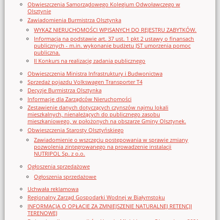
Obwieszczenia Samorządowego Kolegium Odwoławczego w
Olsztynie
Zawiadomienia Burmistrza Olsztynka
WYKAZ NIERUCHOMOŚCI WPISANYCH DO REJESTRU ZABYTKÓW.
Informacja na podstawie art. 37 ust. 1 pkt 2 ustawy o finansach
publicznych - m.in. wykonanie budżetu JST umorzenia pomoc
publiczna.
II Konkurs na realizację zadania publicznego
Obwieszczenia Ministra Infrastruktury i Budwonictwa
Sprzedaż pojazdu Volkswagen Transporter T4
Decyzje Burmistrza Olsztynka
Informacje dla Zarządców Nieruchomości
Zestawienie danych dotyczących czynszów najmu lokali
mieszkalnych, nienależących do publicznego zasobu
mieszkaniowego, w położonych na obszarze Gminy Olsztynek.
Obwieszczenia Starosty Olsztyńskiego
Zawiadomienie o wszczęciu postępowania w sprawie zmiany
pozwolenia zintegrowanego na prowadzenie instalacji
NUTRIPOL Sp. z o.o.
Ogłoszenia sprzedażowe
Ogłoszenia sprzedażowe
Uchwała reklamowa
Regionalny Zarząd Gospodarki Wodnej w Białymstoku
INFORMACJA O OPŁACIE ZA ZMNIEJSZENIE NATURALNEJ RETENCJI
TERENOWEJ