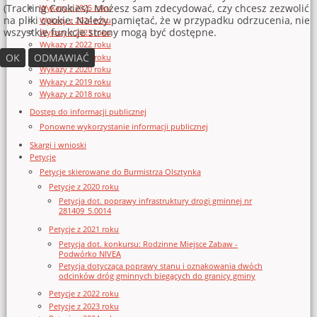
(Tracking Cookies). Możesz sam zdecydować, czy chcesz zezwolić
Wykazy z 2025 roku
na pliki cookie. Należy pamiętać, że w przypadku odrzucenia, nie
Wykazy z 2024 roku
wszystkie funkcje strony mogą być dostępne.
Wykazy z 2023 roku
Wykazy z 2022 roku
OK
ODMAWIAĆ
Wykazy z 2021 roku
Wykazy z 2020 roku
Wykazy z 2019 roku
Wykazy z 2018 roku
Dostęp do informacji publicznej
Ponowne wykorzystanie informacji publicznej
Skargi i wnioski
Petycje
Petycje skierowane do Burmistrza Olsztynka
Petycje z 2020 roku
Petycja dot. poprawy infrastruktury drogi gminnej nr
281409_5.0014
Petycje z 2021 roku
Petycja dot. konkursu: Rodzinne Miejsce Zabaw -
Podwórko NIVEA
Petycja dotycząca poprawy stanu i oznakowania dwóch
odcinków dróg gminnych biegących do granicy gminy
Petycje z 2022 roku
Petycje z 2023 roku