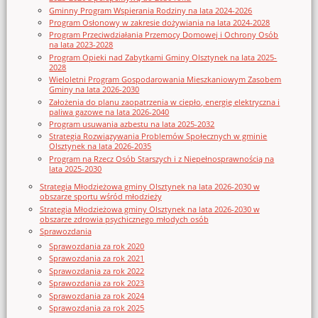
Gminny Program Wspierania Rodziny na lata 2024-2026
Program Osłonowy w zakresie dożywiania na lata 2024-2028
Program Przeciwdziałania Przemocy Domowej i Ochrony Osób
na lata 2023-2028
Program Opieki nad Zabytkami Gminy Olsztynek na lata 2025-
2028
Wieloletni Program Gospodarowania Mieszkaniowym Zasobem
Gminy na lata 2026-2030
Założenia do planu zaopatrzenia w ciepło, energię elektryczna i
paliwa gazowe na lata 2026-2040
Program usuwania azbestu na lata 2025-2032
Strategia Rozwiązywania Problemów Społecznych w gminie
Olsztynek na lata 2026-2035
Program na Rzecz Osób Starszych i z Niepełnosprawnością na
lata 2025-2030
Strategia Młodzieżowa gminy Olsztynek na lata 2026-2030 w
obszarze sportu wśród młodzieży
Strategia Młodzieżowa gminy Olsztynek na lata 2026-2030 w
obszarze zdrowia psychicznego młodych osób
Sprawozdania
Sprawozdania za rok 2020
Sprawozdania za rok 2021
Sprawozdania za rok 2022
Sprawozdania za rok 2023
Sprawozdania za rok 2024
Sprawozdania za rok 2025