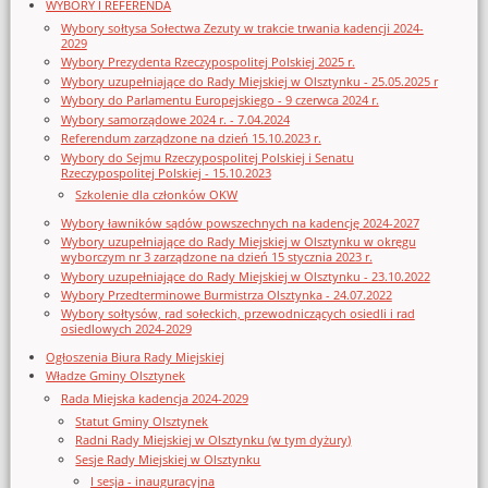
WYBORY I REFERENDA
Wybory sołtysa Sołectwa Zezuty w trakcie trwania kadencji 2024-
2029
Wybory Prezydenta Rzeczypospolitej Polskiej 2025 r.
Wybory uzupełniające do Rady Miejskiej w Olsztynku - 25.05.2025 r
Wybory do Parlamentu Europejskiego - 9 czerwca 2024 r.
Wybory samorządowe 2024 r. - 7.04.2024
Referendum zarządzone na dzień 15.10.2023 r.
Wybory do Sejmu Rzeczypospolitej Polskiej i Senatu
Rzeczypospolitej Polskiej - 15.10.2023
Szkolenie dla członków OKW
Wybory ławników sądów powszechnych na kadencję 2024-2027
Wybory uzupełniające do Rady Miejskiej w Olsztynku w okręgu
wyborczym nr 3 zarządzone na dzień 15 stycznia 2023 r.
Wybory uzupełniające do Rady Miejskiej w Olsztynku - 23.10.2022
Wybory Przedterminowe Burmistrza Olsztynka - 24.07.2022
Wybory sołtysów, rad sołeckich, przewodniczących osiedli i rad
osiedlowych 2024-2029
Ogłoszenia Biura Rady Miejskiej
Władze Gminy Olsztynek
Rada Miejska kadencja 2024-2029
Statut Gminy Olsztynek
Radni Rady Miejskiej w Olsztynku (w tym dyżury)
Sesje Rady Miejskiej w Olsztynku
I sesja - inauguracyjna