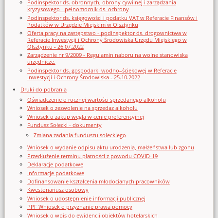
Podinspektor ds. obronnych, obrony cywilnej i zarządzania
kryzysowego - pełnomocnik ds. ochrony
Podinspektor ds. księgowości i podatku VAT w Referacie Finansów i
Podatków w Urzędzie Miejskim w Olsztynku
Oferta pracy na zastępstwo - podinspektor ds. drogownictwa w
Referacie Inwestycji i Ochrony Środowiska Urzędu Miejskiego w
Olsztynku - 26.07.2022
Zarządzenie nr 9/2009 - Regulamin naboru na wolne stanowiska
urzędnicze.
Podinspektor ds. gospodarki wodno–ściekowej w Referacie
Inwestycji i Ochrony Środowiska - 25.10.2022
Druki do pobrania
Oświadczenie o rocznej wartości sprzedanego alkoholu
Wniosek o zezwolenie na sprzedaz alkoholu
Wniosek o zakup węgla w cenie preferencyjnej
Fundusz Sołecki - dokumenty
Zmiana zadania funduszu sołeckiego
Wniosek o wydanie odpisu aktu urodzenia, małżeństwa lub zgonu
Przedłużenie terminu płatności z powodu COVID-19
Deklaracje podatkowe
Informacje podatkowe
Dofinansowanie kształcenia młodocianych pracowników
Kwestonariusz osobowy
Wniosek o udostępnienie informacji publicznej
PPF Wniosek o przyznanie prawa pomocy
Wniosek o wpis do ewidencji obiektów hotelarskich