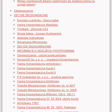
Wykaz urzędowych lekarzy weterynarii do badania mięsa na
użytek własny
Obwieszczenia
DECYZJE ŚRODOWISKOWE
Eurotter Logistyka - Stacja paliw
Farma fotowoltaiczna Waplewo
Tymbark - Zbiornik CO2
Droga Selwa - Lipowo Kurkowskie
Agaplast rozbudowa
Kanalizacja Witramowo
DECYZJE ŚRODOWISKOWE
INFORMACJE O WSZCZĘCIU POSTĘPOWANIA
Obwieszczenia - udział społeczeństwa
Europrofil Sp. z o. o. – instalacja fotowoltaiczna
Farma fotowoltaiczna Jemiołowo I
Farma fotowoltaiczna Kunki I
Farma fotowoltaiczna Kunki II
P.P-H.Agaplast Sp. z o.o. - studnia awaryjna
Farma fotowoltaiczna Królikowo
Osiedle Mieszkaniowe, Królikowo dz. nr 42/7
Osiedle Mieszkaniowe, Królikowo dz. nr 166/8
Farma fotowoltaiczna Wilkowo 106-6, 106-11
Farma Fotowoltaiczna 57, 59, 60/4, obręb Kunki
Jemiołowo 170/1
Farma Fotowoltaiczna 49, 50, 160/5, Pawłowo