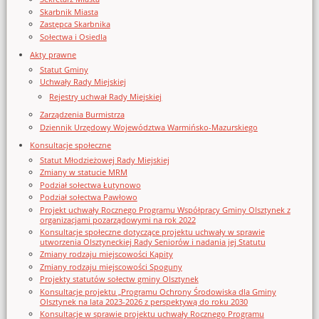
Skarbnik Miasta
Zastępca Skarbnika
Sołectwa i Osiedla
Akty prawne
Statut Gminy
Uchwały Rady Miejskiej
Rejestry uchwał Rady Miejskiej
Zarządzenia Burmistrza
Dziennik Urzędowy Województwa Warmińsko-Mazurskiego
Konsultacje społeczne
Statut Młodzieżowej Rady Miejskiej
Zmiany w statucie MRM
Podział sołectwa Łutynowo
Podział sołectwa Pawłowo
Projekt uchwały Rocznego Programu Współpracy Gminy Olsztynek z
organizacjami pozarządowymi na rok 2022
Konsultacje społeczne dotyczące projektu uchwały w sprawie
utworzenia Olsztyneckiej Rady Seniorów i nadania jej Statutu
Zmiany rodzaju miejscowości Kąpity
Zmiany rodzaju miejscowości Spoguny
Projekty statutów sołectw gminy Olsztynek
Konsultacje projektu „Programu Ochrony Środowiska dla Gminy
Olsztynek na lata 2023-2026 z perspektywą do roku 2030
Konsultacje w sprawie projektu uchwały Rocznego Programu