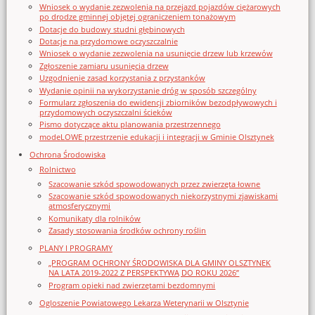
Wniosek o wydanie zezwolenia na przejazd pojazdów ciężarowych
po drodze gminnej objętej ograniczeniem tonażowym
Dotacje do budowy studni głębinowych
Dotacje na przydomowe oczyszczalnie
Wniosek o wydanie zezwolenia na usunięcie drzew lub krzewów
Zgłoszenie zamiaru usunięcia drzew
Uzgodnienie zasad korzystania z przystanków
Wydanie opinii na wykorzystanie dróg w sposób szczególny
Formularz zgłoszenia do ewidencji zbiorników bezodpływowych i
przydomowych oczyszczalni ścieków
Pismo dotyczące aktu planowania przestrzennego
modeLOWE przestrzenie edukacji i integracji w Gminie Olsztynek
Ochrona Środowiska
Rolnictwo
Szacowanie szkód spowodowanych przez zwierzęta łowne
Szacowanie szkód spowodowanych niekorzystnymi zjawiskami
atmosferycznymi
Komunikaty dla rolników
Zasady stosowania środków ochrony roślin
PLANY I PROGRAMY
„PROGRAM OCHRONY ŚRODOWISKA DLA GMINY OLSZTYNEK
NA LATA 2019-2022 Z PERSPEKTYWĄ DO ROKU 2026”
Program opieki nad zwierzętami bezdomnymi
Ogloszenie Powiatowego Lekarza Weterynarii w Olsztynie