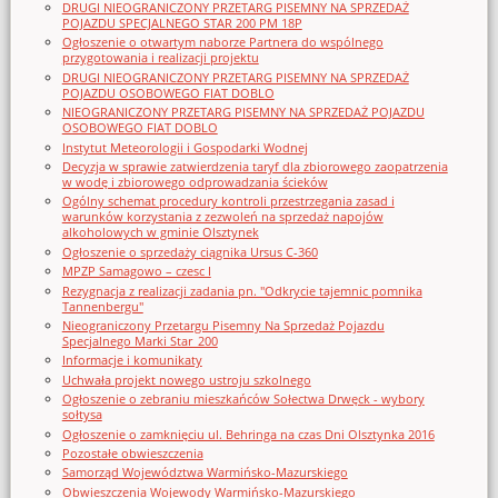
DRUGI NIEOGRANICZONY PRZETARG PISEMNY NA SPRZEDAŻ
POJAZDU SPECJALNEGO STAR 200 PM 18P
Ogłoszenie o otwartym naborze Partnera do wspólnego
przygotowania i realizacji projektu
DRUGI NIEOGRANICZONY PRZETARG PISEMNY NA SPRZEDAŻ
POJAZDU OSOBOWEGO FIAT DOBLO
NIEOGRANICZONY PRZETARG PISEMNY NA SPRZEDAŻ POJAZDU
OSOBOWEGO FIAT DOBLO
Instytut Meteorologii i Gospodarki Wodnej
Decyzja w sprawie zatwierdzenia taryf dla zbiorowego zaopatrzenia
w wodę i zbiorowego odprowadzania ścieków
Ogólny schemat procedury kontroli przestrzegania zasad i
warunków korzystania z zezwoleń na sprzedaż napojów
alkoholowych w gminie Olsztynek
Ogłoszenie o sprzedaży ciągnika Ursus C-360
MPZP Samagowo – czesc I
Rezygnacja z realizacji zadania pn. "Odkrycie tajemnic pomnika
Tannenbergu"
Nieograniczony Przetargu Pisemny Na Sprzedaż Pojazdu
Specjalnego Marki Star_200
Informacje i komunikaty
Uchwała projekt nowego ustroju szkolnego
Ogłoszenie o zebraniu mieszkańców Sołectwa Drwęck - wybory
sołtysa
Ogłoszenie o zamknięciu ul. Behringa na czas Dni Olsztynka 2016
Pozostałe obwieszczenia
Samorząd Województwa Warmińsko-Mazurskiego
Obwieszczenia Wojewody Warmińsko-Mazurskiego