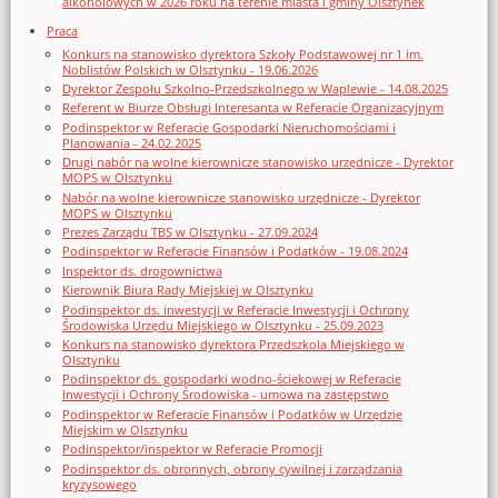
alkoholowych w 2026 roku na terenie miasta i gminy Olsztynek
Praca
Konkurs na stanowisko dyrektora Szkoły Podstawowej nr 1 im.
Noblistów Polskich w Olsztynku - 19.06.2026
Dyrektor Zespołu Szkolno-Przedszkolnego w Waplewie - 14.08.2025
Referent w Biurze Obsługi Interesanta w Referacie Organizacyjnym
Podinspektor w Referacie Gospodarki Nieruchomościami i
Planowania - 24.02.2025
Drugi nabór na wolne kierownicze stanowisko urzędnicze - Dyrektor
MOPS w Olsztynku
Nabór na wolne kierownicze stanowisko urzędnicze - Dyrektor
MOPS w Olsztynku
Prezes Zarządu TBS w Olsztynku - 27.09.2024
Podinspektor w Referacie Finansów i Podatków - 19.08.2024
Inspektor ds. drogownictwa
Kierownik Biura Rady Miejskiej w Olsztynku
Podinspektor ds. inwestycji w Referacie Inwestycji i Ochrony
Środowiska Urzędu Miejskiego w Olsztynku - 25.09.2023
Konkurs na stanowisko dyrektora Przedszkola Miejskiego w
Olsztynku
Podinspektor ds. gospodarki wodno-ściekowej w Referacie
Inwestycji i Ochrony Środowiska - umowa na zastępstwo
Podinspektor w Referacie Finansów i Podatków w Urzędzie
Miejskim w Olsztynku
Podinspektor/inspektor w Referacie Promocji
Podinspektor ds. obronnych, obrony cywilnej i zarządzania
kryzysowego