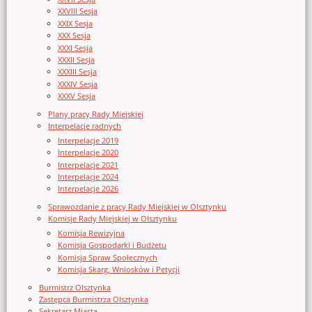
XXVIII Sesja
XXIX Sesja
XXX Sesja
XXXI Sesja
XXXII Sesja
XXXIII Sesja
XXXIV Sesja
XXXV Sesja
Plany pracy Rady Miejskiej
Interpelacje radnych
Interpelacje 2019
Interpelacje 2020
Interpelacje 2021
Interpelacje 2024
Interpelacje 2026
Sprawozdanie z pracy Rady Miejskiej w Olsztynku
Komisje Rady Miejskiej w Olsztynku
Komisja Rewizyjna
Komisja Gospodarki i Budżetu
Komisja Spraw Społecznych
Komisja Skarg, Wniosków i Petycji
Burmistrz Olsztynka
Zastępca Burmistrza Olsztynka
Sekretarz Miasta