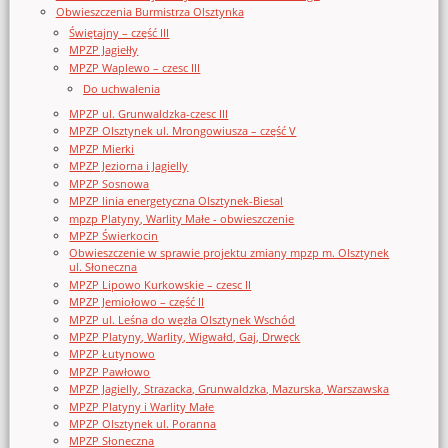
Obwieszczenia Burmistrza Olsztynka
Świętajny – część III
MPZP Jagiełły
MPZP Waplewo – czesc III
Do uchwalenia
MPZP ul. Grunwaldzka-czesc III
MPZP Olsztynek ul. Mrongowiusza – część V
MPZP Mierki
MPZP Jeziorna i Jagielly
MPZP Sosnowa
MPZP linia energetyczna Olsztynek-Biesal
mpzp Platyny, Warlity Małe - obwieszczenie
MPZP Świerkocin
Obwieszczenie w sprawie projektu zmiany mpzp m. Olsztynek
ul. Słoneczna
MPZP Lipowo Kurkowskie – czesc II
MPZP Jemiołowo – część II
MPZP ul. Leśna do węzła Olsztynek Wschód
MPZP Platyny, Warlity, Wigwałd, Gaj, Drwęck
MPZP Łutynowo
MPZP Pawłowo
MPZP Jagielly, Strazacka, Grunwaldzka, Mazurska, Warszawska
MPZP Platyny i Warlity Małe
MPZP Olsztynek ul. Poranna
MPZP Słoneczna