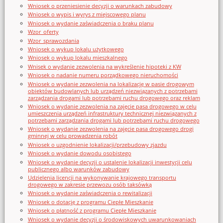
Wniosek o przeniesienie decyzji o warunkach zabudowy
Wniosek o wypis i wyrys z miejscowego planu
Wniosek o wydanie zaświadczenia o braku planu
Wzor_oferty
Wzor_sprawozdania
Wniosek o wykup lokalu użytkowego
Wniosek o wykup lokalu mieszkalnego
Wnisek o wydanie zezwolenia na wykreślenie hipoteki z KW
Wniosek o nadanie numeru porządkowego nieruchomości
Wniosek o wydanie zezwolenia na lokalizację w pasie drogowym
obiektów budowlanych lub urządzeń niezwiązanych z potrzebami
zarządzania drogami lub potrzebami ruchu drogowego oraz reklam
Wniosek o wydanie zezwolenia na zajęcie pasa drogowego w celu
umieszczenia urządzeń infrastruktury technicznej niezwiązanych z
potrzebami zarządzania drogami lub potrzebami ruchu drogowego
Wniosek o wydanie zezwolenia na zajęcie pasa drogowego drogi
gminnej w celu prowadzenia robót
Wniosek o uzgodnienie lokalizacji/przebudowy zjazdu
Wniosek o wydanie dowodu osobistego
Wniosek o wydanie decyzji o ustalenie lokalizacji inwestycji celu
publicznego albo warunków zabudowy
Udzielenia licencji na wykonywanie krajowego transportu
drogowego w zakresie przewozu osób taksówką
Wniosek o wydanie zaświadczenia o rewitalizacji
Wniosek o dotację z programu Ciepłe Mieszkanie
Wniosek o płatność z programu Ciepłe Mieszkanie
Wniosek o wydanie decyzji o środowiskowych uwarunkowaniach