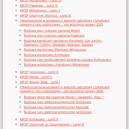
MPZP Witramowo – część IV
MPZP Pawłowo – część IV
MPZP Witramowo – część V
MPZP Olsztynek Wschód – część III
Obwieszczenia w sprawach o warunki zabudowy i lokalizacji
inwestycji celu publicznego – rok wszczęcia sprawy 2025
Budowa sieci niskiego napięcia Mierki
Budowa sieci niskiego napięcia Pawłowo
Budowa kanalizacji sanitarnej Elgnówko, Gaj, Łęciny,
Świętajny, Tolejny, Wigwałd, Wilkowo, Zawady
Budowa wodociągu Waplewo-Witramowo
Budowa wodociągu Królikowo
Budowa sieci wodociągowej Swaderki-Lipowo Kurkowskie
Budowa wodociągu i kanalizacji Witramowo
MPZP Jemiołowo - część II
MPZP Mierki - część V
MPZP Warlity Małe - część I
Obwieszczenia w sprawach o warunki zabudowy i lokalizacji
inwestycji celu publicznego – rok wszczęcia sprawy 2026
Budowa drogi dla rowerów Mierki – Swaderki - Etap 1
Budowa sieci elektroenergetycznej Królikowo
Budowa sieci elektroenergetycznej Marózek
Budowa sieci elektroenergetycznej Jemiołowo
MPZP Królikowo – część II
MPZP Olsztynek ul. Daszyńskiego – część III