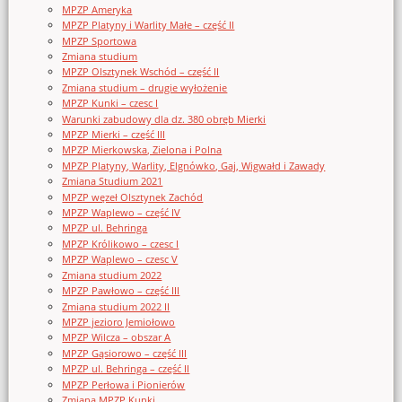
MPZP Ameryka
MPZP Platyny i Warlity Małe – część II
MPZP Sportowa
Zmiana studium
MPZP Olsztynek Wschód – część II
Zmiana studium – drugie wyłożenie
MPZP Kunki – czesc I
Warunki zabudowy dla dz. 380 obręb Mierki
MPZP Mierki – część III
MPZP Mierkowska, Zielona i Polna
MPZP Platyny, Warlity, Elgnówko, Gaj, Wigwałd i Zawady
Zmiana Studium 2021
MPZP węzeł Olsztynek Zachód
MPZP Waplewo – część IV
MPZP ul. Behringa
MPZP Królikowo – czesc I
MPZP Waplewo – czesc V
Zmiana studium 2022
MPZP Pawłowo – część III
Zmiana studium 2022 II
MPZP jezioro Jemiołowo
MPZP Wilcza – obszar A
MPZP Gąsiorowo – część III
MPZP ul. Behringa – część II
MPZP Perłowa i Pionierów
Zmiana MPZP Kunki