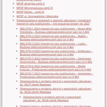
MPZP Ameryka-część II
MPZP Mrongowiusza-część VI
MPZP Mierki – część IV
MPZP ul. Grunwaldzka i Mazurska
Obwieszczenia w sprawach o warunki zabudowy i lokalizacji
inwestycji celu publicznego – rok wszczęcia sprawy do 2023
ZBG.6733.1.2022 Inwestycja celu publicznego – Nowa Wieś
Ostródzka – Budowa elektroenergetycznej sieci nn 0,4kV
ZBG.6733.2.2022 Inwestycja celu publicznego – Mańki –
Budowa elektroenergetycznej sieci nn 0,4kV
ZBG.6733.3.2022 Inwestycja celu publicznego – Lutek –
Budowa elektroenergetycznej sieci nn 0,4kV
ZBG.6733.4.2022 Inwestycja celu publicznego – Królikowo –
Budowa elektroenergetycznej sieci nn 0,4kV
ZBG.6733.5.2022 Inwestycja celu publicznego – Gąsiorowo
Olsztyneckie – Budowa elektroenergetycznej sieci nn 0,4kV
ZBG.6733.6.2022 Inwestycja celu publicznego – Mierki
kolonia – Przebudowa elektroenergetycznej sieci nn 0,4kV
ZBG.6733.7.2022 Inwestycja celu publicznego – Jemiołowo –
Przebudowa elektroenergetycznej sieci nn 0,4kV
Obwieszczenie o wydaniu decyzji o warunkach zabudowy,
dz. 36/27 obręb Waplewo
Obwieszczenie o wydaniu decyzji o warunkach zabudowy,
dz. 36/26 obręb Waplewo
Obwieszczenie o wydaniu decyzji o warunkach
zabudowy, dz. 36/26 obręb Waplewo
Obwieszczenie o wydaniu decyzji o warunkach zabudowy,