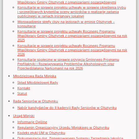
Współpracy Gminy Olsztynek z organizacjami pozarządowymi
Konsultacje w sprawie projektu uchwały w sprawie określenia trybu
i szczegółowych kryteriów oceny wniosków o realizację zadania
publicznego w ramach inicjatywy lokalnej
Wprowadzenie strefy ciszy na jeziorach w gminie Olsztynek –
konsultacje
Konsultacje w sprawie projektu uchwały Rocznego Programu
Współpracy Gminy Olsztynek z organizacjami pozarządowymi na rok
2025
Konsultacje w sprawie projektu uchwały Rocznego Programu
Współpracy Gminy Olsztynek z organizacjami pozarządowymi na rok
2026
Konsultacje społeczne w sprawie przyjęcia Gminnego Programu
Profilaktyki i Rozwiązywania Problemów Alkoholowych oraz
Przeciwdziałania Narkomanii na rok 2026
Młodzieżowa Rada Miejska
Skład Młodzieżowej Rady
Kontakt
Statut
Rada Seniorów w Olsztynku
Nabór kandydatów do II kadencji Rady Seniorów w Olsztynku
Urząd Miejski
Informacje Ogólne
Regulamin Organizacyjny Urzedu Miejskiego w Olsztynku
Kodeks etyki UM w Olsztynku
Dokumentacja dot. Zintegrowanego Systemu Zarządzania Jakością