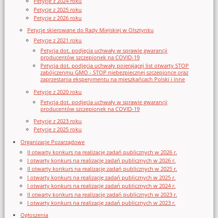
Petycje z 2024 roku
Petycje z 2025 roku
Petycje z 2026 roku
Petycje skierowane do Rady Miejskiej w Olsztynku
Petycje z 2021 roku
Petycja dot. podjęcia uchwały w sprawie gwarancji
producentów szczepionek na COVID-19
Petycja dot. podjęcia uchwały poierającej list otwarty STOP
zabójczenmu GMO - STOP niebezpiecznej szczepionce oraz
zaprzestania eksperymentu na mieszkańcach Polski i inne
Petycje z 2020 roku
Petycja dot. podjęcia uchwały w sprawie gwarancji
producentów szczepionek na COVID-19
Petycje z 2023 roku
Petycje z 2025 roku
Organizacje Pozarządowe
II otwarty konkurs na realizację zadań publicznych w 2026 r.
I otwarty konkurs na realizację zadań publicznych w 2026 r.
II otwarty konkurs na realizację zadań publicznych w 2025 r.
I otwarty konkurs na realizację zadań publicznych w 2025 r.
I otwarty konkurs na realizację zadań publicznych w 2024 r.
II otwarty konkurs na realizację zadań publicznych w 2023 r.
I otwarty konkurs na realizację zadań publicznych w 2023 r.
Ogłoszenia