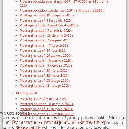
Przetarg pojazdu specjalnego OSP - STAR 200 na 14 grudnia
2020 r
Przetarg pojazdów specjalnych OSP na 04 grudnia 2020 r
Przetarg na dzień 10 listopada 2020 r
Przetarg na dzień 9 listopada 2020 r
Przetargi na dzień 9 października 2020 r
Przetargi na dzień 7 września 2020 r
Przetargi na dzień 28 sierpnia 2020 r
Przetargi na dzień 7 sierpnia 2020
Przetargi na dzień 17 lipca 2020 r
Przetarg na dzień 10 lipca 2020 r
Przetarg na dzień 26 czerwca 2020 r
Przetargi na dzień 19 czerwca 2020 r
Przetargi na dzień 3 kwietnia 2020 r
Przetarg na dzień 30 marca 2020 r
Przetarg na dzień 23 marca 2020 r
Przetarg na dzień 28 lutego 2020 r
Przetargi na dzień 21 lutego 2020 r
Przetargi 2026
Przetarg na dzień 6 marca 2026 r.
Przetargi na dzień 10 sierpnia 2026 r.
Przetarg na dzień 11 sierpnia 2026 r.
We use cookies
Przetarg na dzień 11 września 2026 r.
Na naszej stronie internetowej używamy plików cookie. Niektóre
Wykazy nieruchomości przeznaczonych do sprzedaży i dzierżawy
z nich są niezbędne dla funkcjonowania strony, inne pomagają
nam w ulepszaniu tej strony i doświadczeń użytkownika
Wykazy z 2026 roku