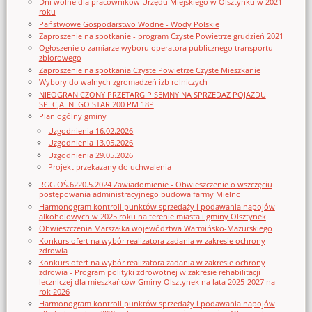
Dni wolne dla pracowników Urzędu Miejskiego w Olsztynku w 2021
roku
Państwowe Gospodarstwo Wodne - Wody Polskie
Zaproszenie na spotkanie - program Czyste Powietrze grudzień 2021
Ogłoszenie o zamiarze wyboru operatora publicznego transportu
zbiorowego
Zaproszenie na spotkania Czyste Powietrze Czyste Mieszkanie
Wybory do walnych zgromadzeń izb rolniczych
NIEOGRANICZONY PRZETARG PISEMNY NA SPRZEDAŻ POJAZDU
SPECJALNEGO STAR 200 PM 18P
Plan ogólny gminy
Uzgodnienia 16.02.2026
Uzgodnienia 13.05.2026
Uzgodnienia 29.05.2026
Projekt przekazany do uchwalenia
RGGIOŚ.6220.5.2024 Zawiadomienie - Obwieszczenie o wszczęciu
postępowania administracyjnego budowa farmy Mielno
Harmonogram kontroli punktów sprzedaży i podawania napojów
alkoholowych w 2025 roku na terenie miasta i gminy Olsztynek
Obwieszczenia Marszałka województwa Warmińsko-Mazurskiego
Konkurs ofert na wybór realizatora zadania w zakresie ochrony
zdrowia
Konkurs ofert na wybór realizatora zadania w zakresie ochrony
zdrowia - Program polityki zdrowotnej w zakresie rehabilitacji
leczniczej dla mieszkańców Gminy Olsztynek na lata 2025-2027 na
rok 2026
Harmonogram kontroli punktów sprzedaży i podawania napojów