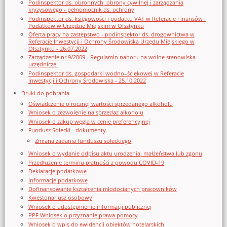
Podinspektor ds. obronnych, obrony cywilnej i zarządzania
kryzysowego - pełnomocnik ds. ochrony
Podinspektor ds. księgowości i podatku VAT w Referacie Finansów i
Podatków w Urzędzie Miejskim w Olsztynku
Oferta pracy na zastępstwo - podinspektor ds. drogownictwa w
Referacie Inwestycji i Ochrony Środowiska Urzędu Miejskiego w
Olsztynku - 26.07.2022
Zarządzenie nr 9/2009 - Regulamin naboru na wolne stanowiska
urzędnicze.
Podinspektor ds. gospodarki wodno–ściekowej w Referacie
Inwestycji i Ochrony Środowiska - 25.10.2022
Druki do pobrania
Oświadczenie o rocznej wartości sprzedanego alkoholu
Wniosek o zezwolenie na sprzedaz alkoholu
Wniosek o zakup węgla w cenie preferencyjnej
Fundusz Sołecki - dokumenty
Zmiana zadania funduszu sołeckiego
Wniosek o wydanie odpisu aktu urodzenia, małżeństwa lub zgonu
Przedłużenie terminu płatności z powodu COVID-19
Deklaracje podatkowe
Informacje podatkowe
Dofinansowanie kształcenia młodocianych pracowników
Kwestonariusz osobowy
Wniosek o udostępnienie informacji publicznej
PPF Wniosek o przyznanie prawa pomocy
Wniosek o wpis do ewidencji obiektów hotelarskich