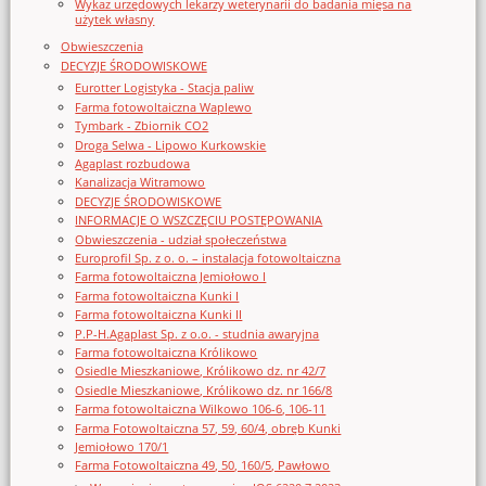
Wykaz urzędowych lekarzy weterynarii do badania mięsa na
użytek własny
Obwieszczenia
DECYZJE ŚRODOWISKOWE
Eurotter Logistyka - Stacja paliw
Farma fotowoltaiczna Waplewo
Tymbark - Zbiornik CO2
Droga Selwa - Lipowo Kurkowskie
Agaplast rozbudowa
Kanalizacja Witramowo
DECYZJE ŚRODOWISKOWE
INFORMACJE O WSZCZĘCIU POSTĘPOWANIA
Obwieszczenia - udział społeczeństwa
Europrofil Sp. z o. o. – instalacja fotowoltaiczna
Farma fotowoltaiczna Jemiołowo I
Farma fotowoltaiczna Kunki I
Farma fotowoltaiczna Kunki II
P.P-H.Agaplast Sp. z o.o. - studnia awaryjna
Farma fotowoltaiczna Królikowo
Osiedle Mieszkaniowe, Królikowo dz. nr 42/7
Osiedle Mieszkaniowe, Królikowo dz. nr 166/8
Farma fotowoltaiczna Wilkowo 106-6, 106-11
Farma Fotowoltaiczna 57, 59, 60/4, obręb Kunki
Jemiołowo 170/1
Farma Fotowoltaiczna 49, 50, 160/5, Pawłowo