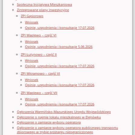
Społeczna Inicjatywa Mieszkaniowa
Zintegrowane plany inwestycyjne
ZPI Gąsiorowo
Wniosek
Opinie, uzgodnienia i konsultacje 17.07.2026
ZPI Waplewo – część VI
Wniosek
Opinie, uzgodnienia i konsultacje 5.06.2026
ZPI Łutynowo – część II
Wniosek
Opinie, uzgodnienia i konsultacje 17.07.2026
ZPI Witramowo – część VI
Wniosek
Opinie, uzgodnienia i konsultacje 17.07.2026
ZPI Waplewo – część VII
Wniosek
Opinie, uzgodnienia i konsultacje 17.07.2026
Ogłoszenia Warmińsko-Mazurskiego Urzędu Wojewódzkiego
Ogłoszenie o najmie lokalu mieszkalnego w Elgnówku
Ogłoszenie o zamiarze wyboru operatora
Ogłoszenie o zamiarze wyboru operatora publicznego transportu
zbiorowego w trybie przetargu nieograniczonego