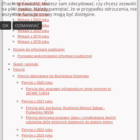
(Tracking Cookies). Możesz sam zdecydować, czy chcesz zezwolić
Wykazy z 2025 roku
na pliki cookie. Należy pamiętać, że w przypadku odrzucenia, nie
Wykazy z 2024 roku
wszystkie funkcje strony mogą być dostępne.
Wykazy z 2023 roku
Wykazy z 2022 roku
OK
ODMAWIAĆ
Wykazy z 2021 roku
Wykazy z 2020 roku
Wykazy z 2019 roku
Wykazy z 2018 roku
Dostęp do informacji publicznej
Ponowne wykorzystanie informacji publicznej
Skargi i wnioski
Petycje
Petycje skierowane do Burmistrza Olsztynka
Petycje z 2020 roku
Petycja dot. poprawy infrastruktury drogi gminnej nr
281409_5.0014
Petycje z 2021 roku
Petycja dot. konkursu: Rodzinne Miejsce Zabaw -
Podwórko NIVEA
Petycja dotycząca poprawy stanu i oznakowania dwóch
odcinków dróg gminnych biegących do granicy gminy
Petycje z 2022 roku
Petycje z 2023 roku