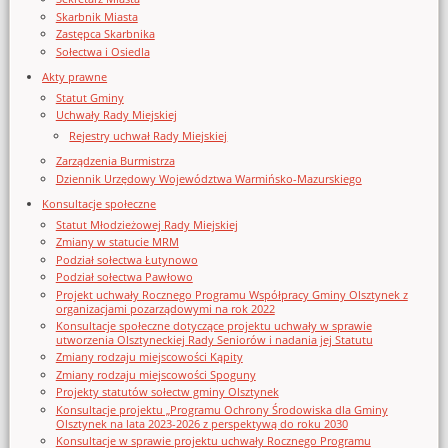
Skarbnik Miasta
Zastępca Skarbnika
Sołectwa i Osiedla
Akty prawne
Statut Gminy
Uchwały Rady Miejskiej
Rejestry uchwał Rady Miejskiej
Zarządzenia Burmistrza
Dziennik Urzędowy Województwa Warmińsko-Mazurskiego
Konsultacje społeczne
Statut Młodzieżowej Rady Miejskiej
Zmiany w statucie MRM
Podział sołectwa Łutynowo
Podział sołectwa Pawłowo
Projekt uchwały Rocznego Programu Współpracy Gminy Olsztynek z
organizacjami pozarządowymi na rok 2022
Konsultacje społeczne dotyczące projektu uchwały w sprawie
utworzenia Olsztyneckiej Rady Seniorów i nadania jej Statutu
Zmiany rodzaju miejscowości Kąpity
Zmiany rodzaju miejscowości Spoguny
Projekty statutów sołectw gminy Olsztynek
Konsultacje projektu „Programu Ochrony Środowiska dla Gminy
Olsztynek na lata 2023-2026 z perspektywą do roku 2030
Konsultacje w sprawie projektu uchwały Rocznego Programu