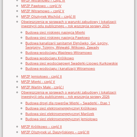
MPZP Witramowo – część IV
MPZP Pawłowo – część IV
MPZP Witramowo – część V
MPZP Olsztynek Wschód – część III
Obwieszczenia w sprawach o warunki zabudowy i lokalizacji
inwestycji celu publicznego – rok wszczęcia sprawy 2025
Budowa sieci niskiego napięcia Mierki
Budowa sieci niskiego napięcia Pawłowo
Budowa kanalizacji sanitarnej Elgnówko, Gaj, Łęciny,
Świętajny, Tolejny, Wigwałd, Wilkowo, Zawady
Budowa wodociągu Waplewo-Witramowo
Budowa wodociągu Królikowo
Budowa sieci wodociągowej Swaderki-Lipowo Kurkowskie
Budowa wodociągu i kanalizacji Witramowo
MPZP Jemiołowo - część II
MPZP Mierki - część V
MPZP Warlity Małe - część I
Obwieszczenia w sprawach o warunki zabudowy i lokalizacji
inwestycji celu publicznego – rok wszczęcia sprawy 2026
Budowa drogi dla rowerów Mierki – Swaderki - Etap 1
Budowa sieci elektroenergetycznej Królikowo
Budowa sieci elektroenergetycznej Marózek
Budowa sieci elektroenergetycznej Jemiołowo
MPZP Królikowo – część II
MPZP Olsztynek ul. Daszyńskiego – część III