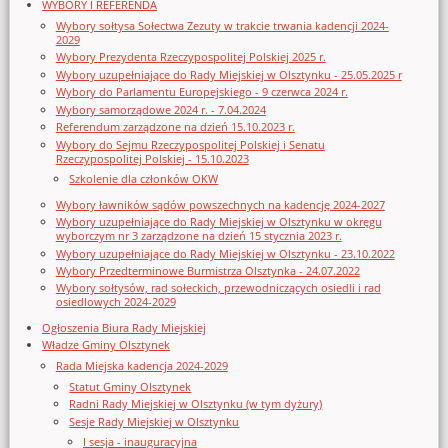
WYBORY I REFERENDA
Wybory sołtysa Sołectwa Zezuty w trakcie trwania kadencji 2024-
2029
Wybory Prezydenta Rzeczypospolitej Polskiej 2025 r.
Wybory uzupełniające do Rady Miejskiej w Olsztynku - 25.05.2025 r
Wybory do Parlamentu Europejskiego - 9 czerwca 2024 r.
Wybory samorządowe 2024 r. - 7.04.2024
Referendum zarządzone na dzień 15.10.2023 r.
Wybory do Sejmu Rzeczypospolitej Polskiej i Senatu
Rzeczypospolitej Polskiej - 15.10.2023
Szkolenie dla członków OKW
Wybory ławników sądów powszechnych na kadencję 2024-2027
Wybory uzupełniające do Rady Miejskiej w Olsztynku w okręgu
wyborczym nr 3 zarządzone na dzień 15 stycznia 2023 r.
Wybory uzupełniające do Rady Miejskiej w Olsztynku - 23.10.2022
Wybory Przedterminowe Burmistrza Olsztynka - 24.07.2022
Wybory sołtysów, rad sołeckich, przewodniczących osiedli i rad
osiedlowych 2024-2029
Ogłoszenia Biura Rady Miejskiej
Władze Gminy Olsztynek
Rada Miejska kadencja 2024-2029
Statut Gminy Olsztynek
Radni Rady Miejskiej w Olsztynku (w tym dyżury)
Sesje Rady Miejskiej w Olsztynku
I sesja - inauguracyjna