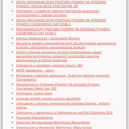
DRUGI NIEOGRANICZONY PRZETARG PISEMNY NA SPRZEDAŻ
POJAZDU SPECJALNEGO STAR 200 PM 18P
Ogłoszenie o otwartym naborze Partnera do wspólnego
przygotowania i realizacji projektu
DRUGI NIEOGRANICZONY PRZETARG PISEMNY NA SPRZEDAŻ
POJAZDU OSOBOWEGO FIAT DOBLO
NIEOGRANICZONY PRZETARG PISEMNY NA SPRZEDAŻ POJAZDU
OSOBOWEGO FIAT DOBLO
Instytut Meteorologii i Gospodarki Wodnej
Decyzja w sprawie zatwierdzenia taryf dla zbiorowego zaopatrzenia
w wodę i zbiorowego odprowadzania ścieków
Ogólny schemat procedury kontroli przestrzegania zasad i
warunków korzystania z zezwoleń na sprzedaż napojów
alkoholowych w gminie Olsztynek
Ogłoszenie o sprzedaży ciągnika Ursus C-360
MPZP Samagowo – czesc I
Rezygnacja z realizacji zadania pn. "Odkrycie tajemnic pomnika
Tannenbergu"
Nieograniczony Przetargu Pisemny Na Sprzedaż Pojazdu
Specjalnego Marki Star_200
Informacje i komunikaty
Uchwała projekt nowego ustroju szkolnego
Ogłoszenie o zebraniu mieszkańców Sołectwa Drwęck - wybory
sołtysa
Ogłoszenie o zamknięciu ul. Behringa na czas Dni Olsztynka 2016
Pozostałe obwieszczenia
Samorząd Województwa Warmińsko-Mazurskiego
Obwieszczenia Wojewody Warmińsko-Mazurskiego