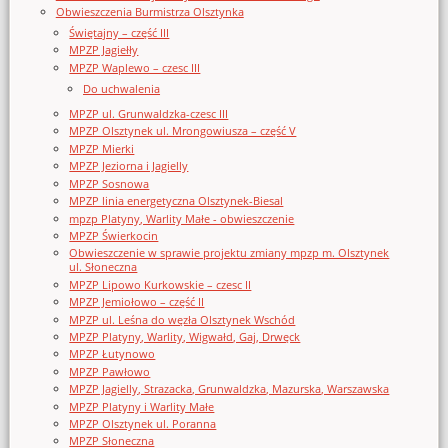
Obwieszczenia Burmistrza Olsztynka
Świętajny – część III
MPZP Jagiełły
MPZP Waplewo – czesc III
Do uchwalenia
MPZP ul. Grunwaldzka-czesc III
MPZP Olsztynek ul. Mrongowiusza – część V
MPZP Mierki
MPZP Jeziorna i Jagielly
MPZP Sosnowa
MPZP linia energetyczna Olsztynek-Biesal
mpzp Platyny, Warlity Małe - obwieszczenie
MPZP Świerkocin
Obwieszczenie w sprawie projektu zmiany mpzp m. Olsztynek
ul. Słoneczna
MPZP Lipowo Kurkowskie – czesc II
MPZP Jemiołowo – część II
MPZP ul. Leśna do węzła Olsztynek Wschód
MPZP Platyny, Warlity, Wigwałd, Gaj, Drwęck
MPZP Łutynowo
MPZP Pawłowo
MPZP Jagielly, Strazacka, Grunwaldzka, Mazurska, Warszawska
MPZP Platyny i Warlity Małe
MPZP Olsztynek ul. Poranna
MPZP Słoneczna