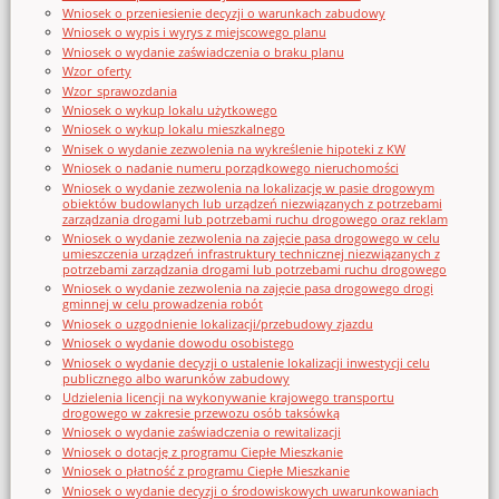
Wniosek o przeniesienie decyzji o warunkach zabudowy
Wniosek o wypis i wyrys z miejscowego planu
Wniosek o wydanie zaświadczenia o braku planu
Wzor_oferty
Wzor_sprawozdania
Wniosek o wykup lokalu użytkowego
Wniosek o wykup lokalu mieszkalnego
Wnisek o wydanie zezwolenia na wykreślenie hipoteki z KW
Wniosek o nadanie numeru porządkowego nieruchomości
Wniosek o wydanie zezwolenia na lokalizację w pasie drogowym
obiektów budowlanych lub urządzeń niezwiązanych z potrzebami
zarządzania drogami lub potrzebami ruchu drogowego oraz reklam
Wniosek o wydanie zezwolenia na zajęcie pasa drogowego w celu
umieszczenia urządzeń infrastruktury technicznej niezwiązanych z
potrzebami zarządzania drogami lub potrzebami ruchu drogowego
Wniosek o wydanie zezwolenia na zajęcie pasa drogowego drogi
gminnej w celu prowadzenia robót
Wniosek o uzgodnienie lokalizacji/przebudowy zjazdu
Wniosek o wydanie dowodu osobistego
Wniosek o wydanie decyzji o ustalenie lokalizacji inwestycji celu
publicznego albo warunków zabudowy
Udzielenia licencji na wykonywanie krajowego transportu
drogowego w zakresie przewozu osób taksówką
Wniosek o wydanie zaświadczenia o rewitalizacji
Wniosek o dotację z programu Ciepłe Mieszkanie
Wniosek o płatność z programu Ciepłe Mieszkanie
Wniosek o wydanie decyzji o środowiskowych uwarunkowaniach