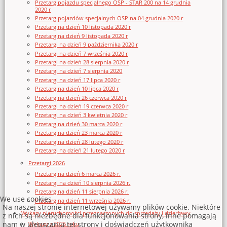
Przetarg pojazdu specjalnego OSP - STAR 200 na 14 grudnia
2020 r
Przetarg pojazdów specjalnych OSP na 04 grudnia 2020 r
Przetarg na dzień 10 listopada 2020 r
Przetarg na dzień 9 listopada 2020 r
Przetargi na dzień 9 października 2020 r
Przetargi na dzień 7 września 2020 r
Przetargi na dzień 28 sierpnia 2020 r
Przetargi na dzień 7 sierpnia 2020
Przetargi na dzień 17 lipca 2020 r
Przetarg na dzień 10 lipca 2020 r
Przetarg na dzień 26 czerwca 2020 r
Przetargi na dzień 19 czerwca 2020 r
Przetargi na dzień 3 kwietnia 2020 r
Przetarg na dzień 30 marca 2020 r
Przetarg na dzień 23 marca 2020 r
Przetarg na dzień 28 lutego 2020 r
Przetargi na dzień 21 lutego 2020 r
Przetargi 2026
Przetarg na dzień 6 marca 2026 r.
Przetargi na dzień 10 sierpnia 2026 r.
Przetarg na dzień 11 sierpnia 2026 r.
We use cookies
Przetarg na dzień 11 września 2026 r.
Na naszej stronie internetowej używamy plików cookie. Niektóre
Wykazy nieruchomości przeznaczonych do sprzedaży i dzierżawy
z nich są niezbędne dla funkcjonowania strony, inne pomagają
nam w ulepszaniu tej strony i doświadczeń użytkownika
Wykazy z 2026 roku