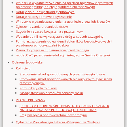
Wniosek o wydanie zezwolenia na przejazd pojazdów ciężarowych
po drodze gminnej objętej ograniczeniem tonażowym
Dotacje do budowy studni głębinowych
Dotacje na przydomowe oczyszczalnie
Wniosek o wydanie zezwolenia na usunięcie drzew lub krzewów
Zgłoszenie zamiaru usunięcia drzew
Uzgodnienie zasad korzystania z przystanków
Wydanie opinii na wykorzystanie dróg w sposób szczególny
Formularz zgłoszenia do ewidencji zbiorników bezodpływowych i
przydomowych oczyszczalni ścieków
Pismo dotyczące aktu planowania przestrzennego
modeLOWE przestrzenie edukacji i integracji w Gminie Olsztynek
Ochrona Środowiska
Rolnictwo
Szacowanie szkód spowodowanych przez zwierzęta łowne
Szacowanie szkód spowodowanych niekorzystnymi zjawiskami
atmosferycznymi
Komunikaty dla rolników
Zasady stosowania środków ochrony roślin
PLANY I PROGRAMY
„PROGRAM OCHRONY ŚRODOWISKA DLA GMINY OLSZTYNEK
NA LATA 2019-2022 Z PERSPEKTYWĄ DO ROKU 2026”
Program opieki nad zwierzętami bezdomnymi
Ogloszenie Powiatowego Lekarza Weterynarii w Olsztynie