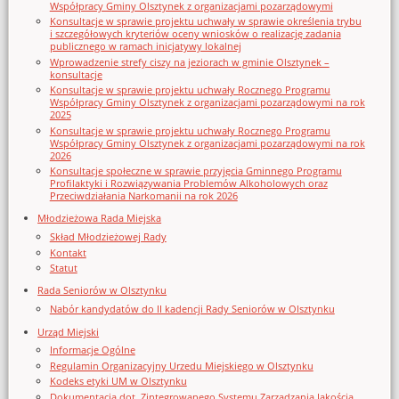
Współpracy Gminy Olsztynek z organizacjami pozarządowymi
Konsultacje w sprawie projektu uchwały w sprawie określenia trybu
i szczegółowych kryteriów oceny wniosków o realizację zadania
publicznego w ramach inicjatywy lokalnej
Wprowadzenie strefy ciszy na jeziorach w gminie Olsztynek –
konsultacje
Konsultacje w sprawie projektu uchwały Rocznego Programu
Współpracy Gminy Olsztynek z organizacjami pozarządowymi na rok
2025
Konsultacje w sprawie projektu uchwały Rocznego Programu
Współpracy Gminy Olsztynek z organizacjami pozarządowymi na rok
2026
Konsultacje społeczne w sprawie przyjęcia Gminnego Programu
Profilaktyki i Rozwiązywania Problemów Alkoholowych oraz
Przeciwdziałania Narkomanii na rok 2026
Młodzieżowa Rada Miejska
Skład Młodzieżowej Rady
Kontakt
Statut
Rada Seniorów w Olsztynku
Nabór kandydatów do II kadencji Rady Seniorów w Olsztynku
Urząd Miejski
Informacje Ogólne
Regulamin Organizacyjny Urzedu Miejskiego w Olsztynku
Kodeks etyki UM w Olsztynku
Dokumentacja dot. Zintegrowanego Systemu Zarządzania Jakością