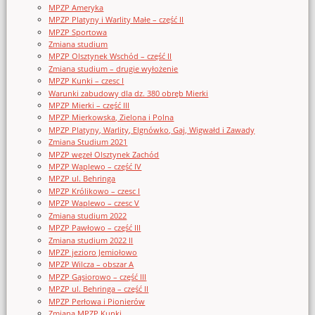
MPZP Ameryka
MPZP Platyny i Warlity Małe – część II
MPZP Sportowa
Zmiana studium
MPZP Olsztynek Wschód – część II
Zmiana studium – drugie wyłożenie
MPZP Kunki – czesc I
Warunki zabudowy dla dz. 380 obręb Mierki
MPZP Mierki – część III
MPZP Mierkowska, Zielona i Polna
MPZP Platyny, Warlity, Elgnówko, Gaj, Wigwałd i Zawady
Zmiana Studium 2021
MPZP węzeł Olsztynek Zachód
MPZP Waplewo – część IV
MPZP ul. Behringa
MPZP Królikowo – czesc I
MPZP Waplewo – czesc V
Zmiana studium 2022
MPZP Pawłowo – część III
Zmiana studium 2022 II
MPZP jezioro Jemiołowo
MPZP Wilcza – obszar A
MPZP Gąsiorowo – część III
MPZP ul. Behringa – część II
MPZP Perłowa i Pionierów
Zmiana MPZP Kunki