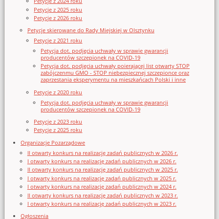
Petycje z 2024 roku
Petycje z 2025 roku
Petycje z 2026 roku
Petycje skierowane do Rady Miejskiej w Olsztynku
Petycje z 2021 roku
Petycja dot. podjęcia uchwały w sprawie gwarancji
producentów szczepionek na COVID-19
Petycja dot. podjęcia uchwały poierającej list otwarty STOP
zabójczenmu GMO - STOP niebezpiecznej szczepionce oraz
zaprzestania eksperymentu na mieszkańcach Polski i inne
Petycje z 2020 roku
Petycja dot. podjęcia uchwały w sprawie gwarancji
producentów szczepionek na COVID-19
Petycje z 2023 roku
Petycje z 2025 roku
Organizacje Pozarządowe
II otwarty konkurs na realizację zadań publicznych w 2026 r.
I otwarty konkurs na realizację zadań publicznych w 2026 r.
II otwarty konkurs na realizację zadań publicznych w 2025 r.
I otwarty konkurs na realizację zadań publicznych w 2025 r.
I otwarty konkurs na realizację zadań publicznych w 2024 r.
II otwarty konkurs na realizację zadań publicznych w 2023 r.
I otwarty konkurs na realizację zadań publicznych w 2023 r.
Ogłoszenia