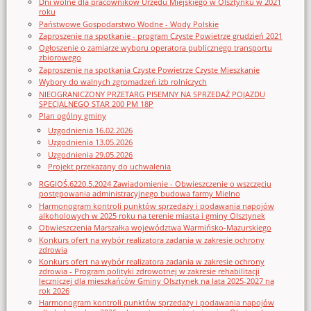
Dni wolne dla pracowników Urzędu Miejskiego w Olsztynku w 2021
roku
Państwowe Gospodarstwo Wodne - Wody Polskie
Zaproszenie na spotkanie - program Czyste Powietrze grudzień 2021
Ogłoszenie o zamiarze wyboru operatora publicznego transportu
zbiorowego
Zaproszenie na spotkania Czyste Powietrze Czyste Mieszkanie
Wybory do walnych zgromadzeń izb rolniczych
NIEOGRANICZONY PRZETARG PISEMNY NA SPRZEDAŻ POJAZDU
SPECJALNEGO STAR 200 PM 18P
Plan ogólny gminy
Uzgodnienia 16.02.2026
Uzgodnienia 13.05.2026
Uzgodnienia 29.05.2026
Projekt przekazany do uchwalenia
RGGIOŚ.6220.5.2024 Zawiadomienie - Obwieszczenie o wszczęciu
postępowania administracyjnego budowa farmy Mielno
Harmonogram kontroli punktów sprzedaży i podawania napojów
alkoholowych w 2025 roku na terenie miasta i gminy Olsztynek
Obwieszczenia Marszałka województwa Warmińsko-Mazurskiego
Konkurs ofert na wybór realizatora zadania w zakresie ochrony
zdrowia
Konkurs ofert na wybór realizatora zadania w zakresie ochrony
zdrowia - Program polityki zdrowotnej w zakresie rehabilitacji
leczniczej dla mieszkańców Gminy Olsztynek na lata 2025-2027 na
rok 2026
Harmonogram kontroli punktów sprzedaży i podawania napojów