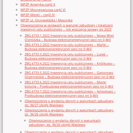
MPZP Ameryka-część II
MPZP Mrongowiusza-część VI
MPZP Mierki – część IV
MPZP ul. Grunwaldzka i Mazurska
Obwieszczenia w sprawach o warunki zabudowy i lokalizacji
inwestycji celu publicznego – rok wszczęcia sprawy do 2023
ZBG.6733.1.2022 Inwestycja celu publicznego – Nowa Wieś
Ostródzka – Budowa elektroenergetycznej sieci nn 0,4kV
ZBG.6733.2.2022 Inwestycja celu publicznego – Mańki –
Budowa elektroenergetycznej sieci nn 0,4kV
ZBG.6733.3.2022 Inwestycja celu publicznego – Lutek –
Budowa elektroenergetycznej sieci nn 0,4kV
ZBG.6733.4.2022 Inwestycja celu publicznego – Królikowo –
Budowa elektroenergetycznej sieci nn 0,4kV
ZBG.6733.5.2022 Inwestycja celu publicznego – Gąsiorowo
Olsztyneckie – Budowa elektroenergetycznej sieci nn 0,4kV
ZBG.6733.6.2022 Inwestycja celu publicznego – Mierki
kolonia – Przebudowa elektroenergetycznej sieci nn 0,4kV
ZBG.6733.7.2022 Inwestycja celu publicznego – Jemiołowo –
Przebudowa elektroenergetycznej sieci nn 0,4kV
Obwieszczenie o wydaniu decyzji o warunkach zabudowy,
dz. 36/27 obręb Waplewo
Obwieszczenie o wydaniu decyzji o warunkach zabudowy,
dz. 36/26 obręb Waplewo
Obwieszczenie o wydaniu decyzji o warunkach
zabudowy, dz. 36/26 obręb Waplewo
Obwieszczenie o wydaniu decyzji o warunkach zabudowy,