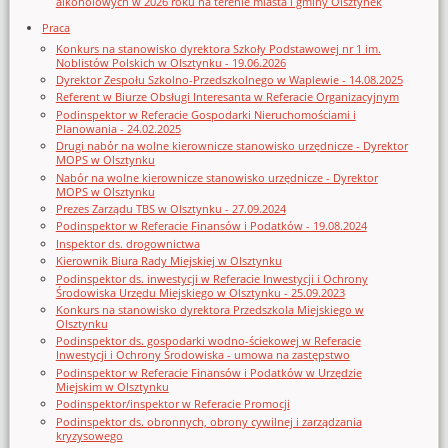
alkoholowych w 2026 roku na terenie miasta i gminy Olsztynek
Praca
Konkurs na stanowisko dyrektora Szkoły Podstawowej nr 1 im.
Noblistów Polskich w Olsztynku - 19.06.2026
Dyrektor Zespołu Szkolno-Przedszkolnego w Waplewie - 14.08.2025
Referent w Biurze Obsługi Interesanta w Referacie Organizacyjnym
Podinspektor w Referacie Gospodarki Nieruchomościami i
Planowania - 24.02.2025
Drugi nabór na wolne kierownicze stanowisko urzędnicze - Dyrektor
MOPS w Olsztynku
Nabór na wolne kierownicze stanowisko urzędnicze - Dyrektor
MOPS w Olsztynku
Prezes Zarządu TBS w Olsztynku - 27.09.2024
Podinspektor w Referacie Finansów i Podatków - 19.08.2024
Inspektor ds. drogownictwa
Kierownik Biura Rady Miejskiej w Olsztynku
Podinspektor ds. inwestycji w Referacie Inwestycji i Ochrony
Środowiska Urzędu Miejskiego w Olsztynku - 25.09.2023
Konkurs na stanowisko dyrektora Przedszkola Miejskiego w
Olsztynku
Podinspektor ds. gospodarki wodno-ściekowej w Referacie
Inwestycji i Ochrony Środowiska - umowa na zastępstwo
Podinspektor w Referacie Finansów i Podatków w Urzędzie
Miejskim w Olsztynku
Podinspektor/inspektor w Referacie Promocji
Podinspektor ds. obronnych, obrony cywilnej i zarządzania
kryzysowego