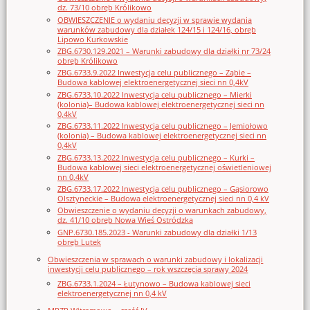
dz. 73/10 obręb Królikowo
OBWIESZCZENIE o wydaniu decyzji w sprawie wydania
warunków zabudowy dla działek 124/15 i 124/16, obręb
Lipowo Kurkowskie
ZBG.6730.129.2021 – Warunki zabudowy dla działki nr 73/24
obręb Królikowo
ZBG.6733.9.2022 Inwestycja celu publicznego – Ząbie –
Budowa kablowej elektroenergetycznej sieci nn 0,4kV
ZBG.6733.10.2022 Inwestycja celu publicznego – Mierki
(kolonia)– Budowa kablowej elektroenergetycznej sieci nn
0,4kV
ZBG.6733.11.2022 Inwestycja celu publicznego – Jemiołowo
(kolonia) – Budowa kablowej elektroenergetycznej sieci nn
0,4kV
ZBG.6733.13.2022 Inwestycja celu publicznego – Kurki –
Budowa kablowej sieci elektroenergetycznej oświetleniowej
nn 0,4kV
ZBG.6733.17.2022 Inwestycja celu publicznego – Gąsiorowo
Olsztyneckie – Budowa elektroenergetycznej sieci nn 0,4 kV
Obwieszczenie o wydaniu decyzji o warunkach zabudowy,
dz. 41/10 obręb Nowa Wieś Ostródzka
GNP.6730.185.2023 - Warunki zabudowy dla działki 1/13
obręb Lutek
Obwieszczenia w sprawach o warunki zabudowy i lokalizacji
inwestycji celu publicznego – rok wszczęcia sprawy 2024
ZBG.6733.1.2024 – Łutynowo – Budowa kablowej sieci
elektroenergetycznej nn 0,4 kV