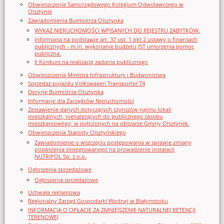
Obwieszczenia Samorządowego Kolegium Odwoławczego w
Olsztynie
Zawiadomienia Burmistrza Olsztynka
WYKAZ NIERUCHOMOŚCI WPISANYCH DO REJESTRU ZABYTKÓW.
Informacja na podstawie art. 37 ust. 1 pkt 2 ustawy o finansach
publicznych - m.in. wykonanie budżetu JST umorzenia pomoc
publiczna.
II Konkurs na realizację zadania publicznego
Obwieszczenia Ministra Infrastruktury i Budwonictwa
Sprzedaż pojazdu Volkswagen Transporter T4
Decyzje Burmistrza Olsztynka
Informacje dla Zarządców Nieruchomości
Zestawienie danych dotyczących czynszów najmu lokali
mieszkalnych, nienależących do publicznego zasobu
mieszkaniowego, w położonych na obszarze Gminy Olsztynek.
Obwieszczenia Starosty Olsztyńskiego
Zawiadomienie o wszczęciu postępowania w sprawie zmiany
pozwolenia zintegrowanego na prowadzenie instalacji
NUTRIPOL Sp. z o.o.
Ogłoszenia sprzedażowe
Ogłoszenia sprzedażowe
Uchwała reklamowa
Regionalny Zarząd Gospodarki Wodnej w Białymstoku
INFORMACJA O OPŁACIE ZA ZMNIEJSZENIE NATURALNEJ RETENCJI
TERENOWEJ