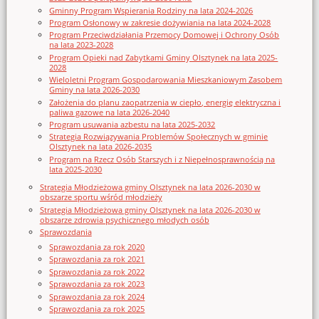
Gminny Program Wspierania Rodziny na lata 2024-2026
Program Osłonowy w zakresie dożywiania na lata 2024-2028
Program Przeciwdziałania Przemocy Domowej i Ochrony Osób
na lata 2023-2028
Program Opieki nad Zabytkami Gminy Olsztynek na lata 2025-
2028
Wieloletni Program Gospodarowania Mieszkaniowym Zasobem
Gminy na lata 2026-2030
Założenia do planu zaopatrzenia w ciepło, energię elektryczna i
paliwa gazowe na lata 2026-2040
Program usuwania azbestu na lata 2025-2032
Strategia Rozwiązywania Problemów Społecznych w gminie
Olsztynek na lata 2026-2035
Program na Rzecz Osób Starszych i z Niepełnosprawnością na
lata 2025-2030
Strategia Młodzieżowa gminy Olsztynek na lata 2026-2030 w
obszarze sportu wśród młodzieży
Strategia Młodzieżowa gminy Olsztynek na lata 2026-2030 w
obszarze zdrowia psychicznego młodych osób
Sprawozdania
Sprawozdania za rok 2020
Sprawozdania za rok 2021
Sprawozdania za rok 2022
Sprawozdania za rok 2023
Sprawozdania za rok 2024
Sprawozdania za rok 2025