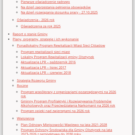
Pierwsze oświadczenie radnego
Na dzień zaprzestania pełnienia obowiązków
Na dzień rozwiązania stosunku pracy - 27.10.2025
Oświadczenia - 2026 rok
Oświadczenia za rok 2025
Raport o stanie Gminy
Plany, programy, strategie i ich wykonanie
Ponadlokalny Program Rewitalizacji Miast Sieci Cittaslow
Program rewitalizacji sieci miast
Lokalny Program Rewitalizacji gminy Olsztynek
Aktualizacja LPR – październik 2016
Aktualizacja LPR – lipiec 2017
Aktualizacja LPR – czerwiec 2018
Strategia Rozwoju Gminy
Roczne
Program współpracy z organizacjami pozarządowymi na 2026
rok
Gminny Program Profilaktyki i Rozwiązywania Problemów
Alkoholowych oraz Przeciwdziałania Narkomanii na 2026 rok
Program opieki nad zwierzętami na 2026 rok
Wieloletnie
Plan Odnowy Miejscowości Waplewo na lata 2021-2028
Program Ochrony Środowiska dla Gminy Olsztynek na lata
2023-2026 z perspektywą do 2030 roku