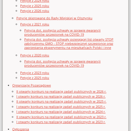
Petycje z 2024 roku
Petycje z 2025 roku
Petycje z 2026 roku
Petycje skierowane do Rady Miejskiej w Olsztynku
Petycje z 2021 roku
Petycja dot. podjęcia uchwały w sprawie gwarancji
producentów szczepionek na COVID-19
Petycja dot. podjęcia uchwały poierającej list otwarty STOP
zabójczenmu GMO - STOP niebezpiecznej szczepionce oraz
zaprzestania eksperymentu na mieszkańcach Polski i inne
Petycje z 2020 roku
Petycja dot. podjęcia uchwały w sprawie gwarancji
producentów szczepionek na COVID-19
Petycje z 2023 roku
Petycje z 2025 roku
Organizacje Pozarządowe
II otwarty konkurs na realizację zadań publicznych w 2026 r.
I otwarty konkurs na realizację zadań publicznych w 2026 r.
II otwarty konkurs na realizację zadań publicznych w 2025 r.
I otwarty konkurs na realizację zadań publicznych w 2025 r.
I otwarty konkurs na realizację zadań publicznych w 2024 r.
II otwarty konkurs na realizację zadań publicznych w 2023 r.
I otwarty konkurs na realizację zadań publicznych w 2023 r.
Ogłoszenia