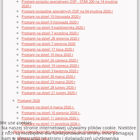
Przetarg pojazdu specjalnego OSP - STAR 200 na 14 grudnia
2020 r
Przetarg pojazdów specjalnych OSP na 04 grudnia 2020 r
Przetarg na dzień 10 listopada 2020 r
Przetarg na dzień 9 listopada 2020 r
Przetargi na dzień 9 października 2020 r
Przetargi na dzień 7 września 2020 r
Przetargi na dzień 28 sierpnia 2020 r
Przetargi na dzień 7 sierpnia 2020
Przetargi na dzień 17 lipca 2020 r
Przetarg na dzień 10 lipca 2020 r
Przetarg na dzień 26 czerwca 2020 r
Przetargi na dzień 19 czerwca 2020 r
Przetargi na dzień 3 kwietnia 2020 r
Przetarg na dzień 30 marca 2020 r
Przetarg na dzień 23 marca 2020 r
Przetarg na dzień 28 lutego 2020 r
Przetargi na dzień 21 lutego 2020 r
Przetargi 2026
Przetarg na dzień 6 marca 2026 r.
Przetargi na dzień 10 sierpnia 2026 r.
Przetarg na dzień 11 sierpnia 2026 r.
We use cookies
Przetarg na dzień 11 września 2026 r.
Na naszej stronie internetowej używamy plików cookie. Niektóre
Wykazy nieruchomości przeznaczonych do sprzedaży i dzierżawy
z nich są niezbędne dla funkcjonowania strony, inne pomagają
nam w ulepszaniu tej strony i doświadczeń użytkownika
Wykazy z 2026 roku