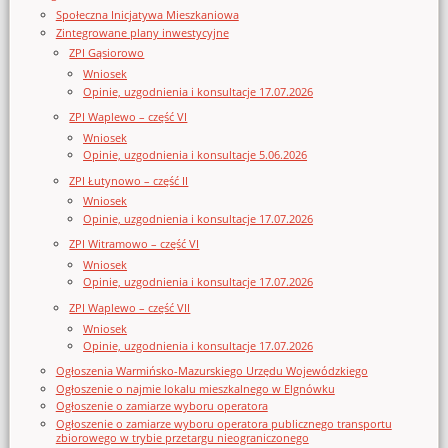
Społeczna Inicjatywa Mieszkaniowa
Zintegrowane plany inwestycyjne
ZPI Gąsiorowo
Wniosek
Opinie, uzgodnienia i konsultacje 17.07.2026
ZPI Waplewo – część VI
Wniosek
Opinie, uzgodnienia i konsultacje 5.06.2026
ZPI Łutynowo – część II
Wniosek
Opinie, uzgodnienia i konsultacje 17.07.2026
ZPI Witramowo – część VI
Wniosek
Opinie, uzgodnienia i konsultacje 17.07.2026
ZPI Waplewo – część VII
Wniosek
Opinie, uzgodnienia i konsultacje 17.07.2026
Ogłoszenia Warmińsko-Mazurskiego Urzędu Wojewódzkiego
Ogłoszenie o najmie lokalu mieszkalnego w Elgnówku
Ogłoszenie o zamiarze wyboru operatora
Ogłoszenie o zamiarze wyboru operatora publicznego transportu
zbiorowego w trybie przetargu nieograniczonego