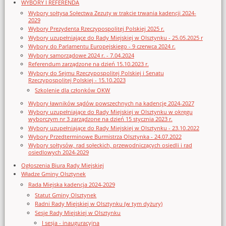
WYBORY I REFERENDA
Wybory sołtysa Sołectwa Zezuty w trakcie trwania kadencji 2024-
2029
Wybory Prezydenta Rzeczypospolitej Polskiej 2025 r.
Wybory uzupełniające do Rady Miejskiej w Olsztynku - 25.05.2025 r
Wybory do Parlamentu Europejskiego - 9 czerwca 2024 r.
Wybory samorządowe 2024 r. - 7.04.2024
Referendum zarządzone na dzień 15.10.2023 r.
Wybory do Sejmu Rzeczypospolitej Polskiej i Senatu
Rzeczypospolitej Polskiej - 15.10.2023
Szkolenie dla członków OKW
Wybory ławników sądów powszechnych na kadencję 2024-2027
Wybory uzupełniające do Rady Miejskiej w Olsztynku w okręgu
wyborczym nr 3 zarządzone na dzień 15 stycznia 2023 r.
Wybory uzupełniające do Rady Miejskiej w Olsztynku - 23.10.2022
Wybory Przedterminowe Burmistrza Olsztynka - 24.07.2022
Wybory sołtysów, rad sołeckich, przewodniczących osiedli i rad
osiedlowych 2024-2029
Ogłoszenia Biura Rady Miejskiej
Władze Gminy Olsztynek
Rada Miejska kadencja 2024-2029
Statut Gminy Olsztynek
Radni Rady Miejskiej w Olsztynku (w tym dyżury)
Sesje Rady Miejskiej w Olsztynku
I sesja - inauguracyjna