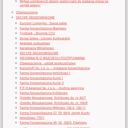
Wykaz urzędowych lekarzy weterynarii do badania mięsa na
użytek własny
Obwieszczenia
DECYZJE ŚRODOWISKOWE
Eurotter Logistyka - Stacja paliw
Farma fotowoltaiczna Waplewo
Tymbark - Zbiornik CO2
Droga Selwa - Lipowo Kurkowskie
Agaplast rozbudowa
Kanalizacja Witramowo
DECYZJE ŚRODOWISKOWE
INFORMACJE O WSZCZĘCIU POSTĘPOWANIA
Obwieszczenia - udział społeczeństwa
Europrofil Sp. z o. o. – instalacja fotowoltaiczna
Farma fotowoltaiczna Jemiołowo I
Farma fotowoltaiczna Kunki I
Farma fotowoltaiczna Kunki II
P.P-H.Agaplast Sp. z o.o. - studnia awaryjna
Farma fotowoltaiczna Królikowo
Osiedle Mieszkaniowe, Królikowo dz. nr 42/7
Osiedle Mieszkaniowe, Królikowo dz. nr 166/8
Farma fotowoltaiczna Wilkowo 106-6, 106-11
Farma Fotowoltaiczna 57, 59, 60/4, obręb Kunki
Jemiołowo 170/1
Farma Fotowoltaiczna 49, 50, 160/5, Pawłowo