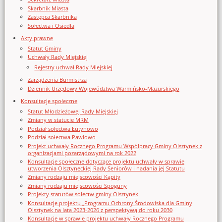
Skarbnik Miasta
Zastępca Skarbnika
Sołectwa i Osiedla
Akty prawne
Statut Gminy
Uchwały Rady Miejskiej
Rejestry uchwał Rady Miejskiej
Zarządzenia Burmistrza
Dziennik Urzędowy Województwa Warmińsko-Mazurskiego
Konsultacje społeczne
Statut Młodzieżowej Rady Miejskiej
Zmiany w statucie MRM
Podział sołectwa Łutynowo
Podział sołectwa Pawłowo
Projekt uchwały Rocznego Programu Współpracy Gminy Olsztynek z
organizacjami pozarządowymi na rok 2022
Konsultacje społeczne dotyczące projektu uchwały w sprawie
utworzenia Olsztyneckiej Rady Seniorów i nadania jej Statutu
Zmiany rodzaju miejscowości Kąpity
Zmiany rodzaju miejscowości Spoguny
Projekty statutów sołectw gminy Olsztynek
Konsultacje projektu „Programu Ochrony Środowiska dla Gminy
Olsztynek na lata 2023-2026 z perspektywą do roku 2030
Konsultacje w sprawie projektu uchwały Rocznego Programu