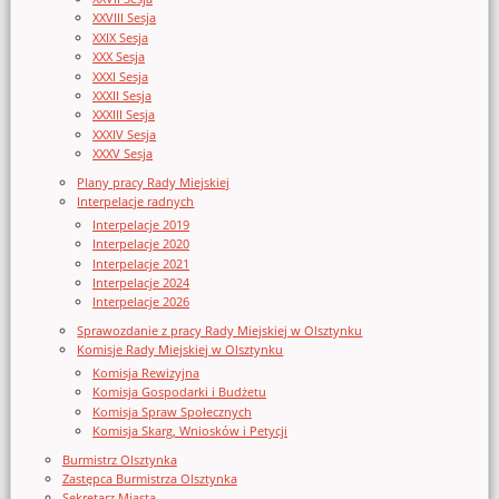
XXVIII Sesja
XXIX Sesja
XXX Sesja
XXXI Sesja
XXXII Sesja
XXXIII Sesja
XXXIV Sesja
XXXV Sesja
Plany pracy Rady Miejskiej
Interpelacje radnych
Interpelacje 2019
Interpelacje 2020
Interpelacje 2021
Interpelacje 2024
Interpelacje 2026
Sprawozdanie z pracy Rady Miejskiej w Olsztynku
Komisje Rady Miejskiej w Olsztynku
Komisja Rewizyjna
Komisja Gospodarki i Budżetu
Komisja Spraw Społecznych
Komisja Skarg, Wniosków i Petycji
Burmistrz Olsztynka
Zastępca Burmistrza Olsztynka
Sekretarz Miasta