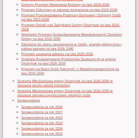
Gminny Program Wspierania Rodziny na lata 2024-2026
Program Osłonowy w zakresie dożywiania na lata 2024-2028
Program Przeciwdziałania Przemocy Domowej i Ochrony Osób
na lata 2023-2028
Program Opieki nad Zabytkami Gminy Olsztynek na lata 2025-
2028
Wieloletni Program Gospodarowania Mieszkaniowym Zasobem
Gminy na lata 2026-2030
Założenia do planu zaopatrzenia w ciepło, energię elektryczna i
paliwa gazowe na lata 2026-2040
Program usuwania azbestu na lata 2025-2032
Strategia Rozwiązywania Problemów Społecznych w gminie
Olsztynek na lata 2026-2035
Program na Rzecz Osób Starszych i z Niepełnosprawnością na
lata 2025-2030
Strategia Młodzieżowa gminy Olsztynek na lata 2026-2030 w
obszarze sportu wśród młodzieży
Strategia Młodzieżowa gminy Olsztynek na lata 2026-2030 w
obszarze zdrowia psychicznego młodych osób
Sprawozdania
Sprawozdania za rok 2020
Sprawozdania za rok 2021
Sprawozdania za rok 2022
Sprawozdania za rok 2023
Sprawozdania za rok 2024
Sprawozdania za rok 2025