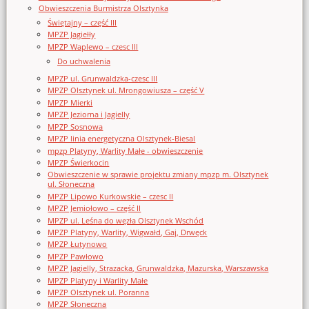
Obwieszczenia Burmistrza Olsztynka
Świętajny – część III
MPZP Jagiełły
MPZP Waplewo – czesc III
Do uchwalenia
MPZP ul. Grunwaldzka-czesc III
MPZP Olsztynek ul. Mrongowiusza – część V
MPZP Mierki
MPZP Jeziorna i Jagielly
MPZP Sosnowa
MPZP linia energetyczna Olsztynek-Biesal
mpzp Platyny, Warlity Małe - obwieszczenie
MPZP Świerkocin
Obwieszczenie w sprawie projektu zmiany mpzp m. Olsztynek
ul. Słoneczna
MPZP Lipowo Kurkowskie – czesc II
MPZP Jemiołowo – część II
MPZP ul. Leśna do węzła Olsztynek Wschód
MPZP Platyny, Warlity, Wigwałd, Gaj, Drwęck
MPZP Łutynowo
MPZP Pawłowo
MPZP Jagielly, Strazacka, Grunwaldzka, Mazurska, Warszawska
MPZP Platyny i Warlity Małe
MPZP Olsztynek ul. Poranna
MPZP Słoneczna