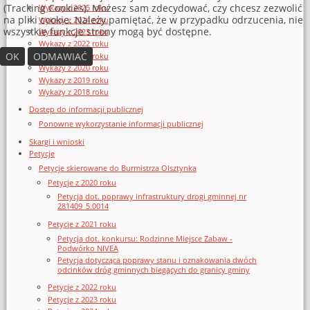
(Tracking Cookies). Możesz sam zdecydować, czy chcesz zezwolić
Wykazy z 2025 roku
na pliki cookie. Należy pamiętać, że w przypadku odrzucenia, nie
Wykazy z 2024 roku
wszystkie funkcje strony mogą być dostępne.
Wykazy z 2023 roku
Wykazy z 2022 roku
OK
ODMAWIAĆ
Wykazy z 2021 roku
Wykazy z 2020 roku
Wykazy z 2019 roku
Wykazy z 2018 roku
Dostęp do informacji publicznej
Ponowne wykorzystanie informacji publicznej
Skargi i wnioski
Petycje
Petycje skierowane do Burmistrza Olsztynka
Petycje z 2020 roku
Petycja dot. poprawy infrastruktury drogi gminnej nr
281409_5.0014
Petycje z 2021 roku
Petycja dot. konkursu: Rodzinne Miejsce Zabaw -
Podwórko NIVEA
Petycja dotycząca poprawy stanu i oznakowania dwóch
odcinków dróg gminnych biegących do granicy gminy
Petycje z 2022 roku
Petycje z 2023 roku