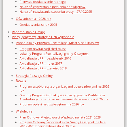
Pierwsze oświadczenie radnego
Na dzień zaprzestania pełnienia obowiązków
Na dzień rozwiązania stosunku pracy - 27.10.2025
Oświadczenia - 2026 rok
Oświadczenia za rok 2025
Raport o stanie Gminy
Plany, programy, strategie i ich wykonanie
Ponadlokalny Program Rewitalizacji Miast Sieci Cittaslow
Program rewitalizacji sieci miast
Lokalny Program Rewitalizacji gminy Olsztynek
Aktualizacja LPR – październik 2016
Aktualizacja LPR – lipiec 2017
Aktualizacja LPR – czerwiec 2018
Strategia Rozwoju Gminy
Roczne
Program współpracy z organizacjami pozarządowymi na 2026
rok
Gminny Program Profilaktyki i Rozwiązywania Problemów
Alkoholowych oraz Przeciwdziałania Narkomanii na 2026 rok
Program opieki nad zwierzętami na 2026 rok
Wieloletnie
Plan Odnowy Miejscowości Waplewo na lata 2021-2028
Program Ochrony Środowiska dla Gminy Olsztynek na lata
2023-2026 z perspektywą do 2030 roku