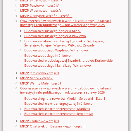
MPZP Witramowo – część IV
MPZP Pawłowo – część IV
MPZP Witramowo – część V
MPZP Olsztynek Wschód – część III
Obwieszczenia w sprawach o warunki zabudowy i lokalizacji
inwestycji celu publicznego – rok wszczęcia sprawy 2025
Budowa sieci niskiego napięcia Mierki
Budowa sieci niskiego napięcia Pawłowo
Budowa kanalizacji sanitarnej Elgnówko, Gaj, Łęciny,
Świętajny, Tolejny, Wigwałd, Wilkowo, Zawady
Budowa wodociągu Waplewo-Witramowo
Budowa wodociągu Królikowo
Budowa sieci wodociągowej Swaderki-Lipowo Kurkowskie
Budowa wodociągu i kanalizacji Witramowo
MPZP Jemiołowo - część II
MPZP Mierki - część V
MPZP Warlity Małe - część I
Obwieszczenia w sprawach o warunki zabudowy i lokalizacji
inwestycji celu publicznego – rok wszczęcia sprawy 2026
Budowa drogi dla rowerów Mierki – Swaderki - Etap 1
Budowa sieci elektroenergetycznej Królikowo
Budowa sieci elektroenergetycznej Marózek
Budowa sieci elektroenergetycznej Jemiołowo
MPZP Królikowo – część II
MPZP Olsztynek ul. Daszyńskiego – część III