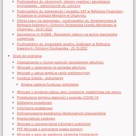
Podinspektor ds. obronnych, obrony cywilnej i zarządzania
kryzysowego - pełnomocnik ds. ochrony
Podinspektor ds. księgowości i podatku VAT w Referacie Finansów i
Podatków w Urzędzie Miejskim w Olsztynku
Oferta pracy na zastępstwo - podinspektor ds. drogownictwa w
Referacie Inwestycji i Ochrony Środowiska Urzędu Miejskiego w
Olsztynku - 26.07.2022
Zarządzenie nr 9/2009 - Regulamin naboru na wolne stanowiska
urzędnicze.
Podinspektor ds. gospodarki wodno–ściekowej w Referacie
Inwestycji i Ochrony Środowiska - 25.10.2022
Druki do pobrania
Oświadczenie o rocznej wartości sprzedanego alkoholu
Wniosek o zezwolenie na sprzedaz alkoholu
Wniosek o zakup węgla w cenie preferencyjnej
Fundusz Sołecki - dokumenty
Zmiana zadania funduszu sołeckiego
Wniosek o wydanie odpisu aktu urodzenia, małżeństwa lub zgonu
Przedłużenie terminu płatności z powodu COVID-19
Deklaracje podatkowe
Informacje podatkowe
Dofinansowanie kształcenia młodocianych pracowników
Kwestonariusz osobowy
Wniosek o udostępnienie informacji publicznej
PPF Wniosek o przyznanie prawa pomocy
Wniosek o wpis do ewidencji obiektów hotelarskich