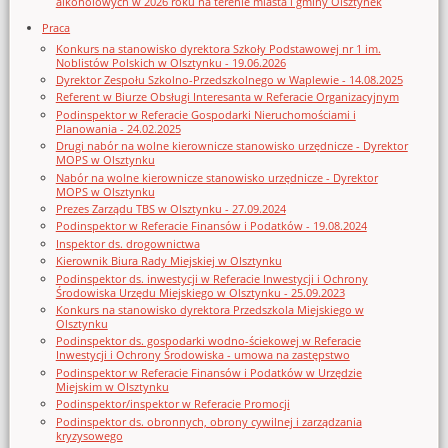
alkoholowych w 2026 roku na terenie miasta i gminy Olsztynek
Praca
Konkurs na stanowisko dyrektora Szkoły Podstawowej nr 1 im.
Noblistów Polskich w Olsztynku - 19.06.2026
Dyrektor Zespołu Szkolno-Przedszkolnego w Waplewie - 14.08.2025
Referent w Biurze Obsługi Interesanta w Referacie Organizacyjnym
Podinspektor w Referacie Gospodarki Nieruchomościami i
Planowania - 24.02.2025
Drugi nabór na wolne kierownicze stanowisko urzędnicze - Dyrektor
MOPS w Olsztynku
Nabór na wolne kierownicze stanowisko urzędnicze - Dyrektor
MOPS w Olsztynku
Prezes Zarządu TBS w Olsztynku - 27.09.2024
Podinspektor w Referacie Finansów i Podatków - 19.08.2024
Inspektor ds. drogownictwa
Kierownik Biura Rady Miejskiej w Olsztynku
Podinspektor ds. inwestycji w Referacie Inwestycji i Ochrony
Środowiska Urzędu Miejskiego w Olsztynku - 25.09.2023
Konkurs na stanowisko dyrektora Przedszkola Miejskiego w
Olsztynku
Podinspektor ds. gospodarki wodno-ściekowej w Referacie
Inwestycji i Ochrony Środowiska - umowa na zastępstwo
Podinspektor w Referacie Finansów i Podatków w Urzędzie
Miejskim w Olsztynku
Podinspektor/inspektor w Referacie Promocji
Podinspektor ds. obronnych, obrony cywilnej i zarządzania
kryzysowego