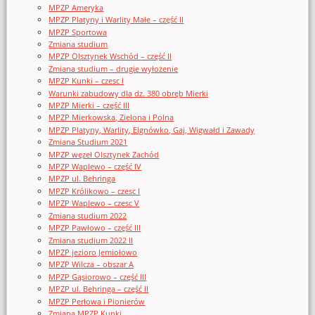
MPZP Ameryka
MPZP Platyny i Warlity Małe – część II
MPZP Sportowa
Zmiana studium
MPZP Olsztynek Wschód – część II
Zmiana studium – drugie wyłożenie
MPZP Kunki – czesc I
Warunki zabudowy dla dz. 380 obręb Mierki
MPZP Mierki – część III
MPZP Mierkowska, Zielona i Polna
MPZP Platyny, Warlity, Elgnówko, Gaj, Wigwałd i Zawady
Zmiana Studium 2021
MPZP węzeł Olsztynek Zachód
MPZP Waplewo – część IV
MPZP ul. Behringa
MPZP Królikowo – czesc I
MPZP Waplewo – czesc V
Zmiana studium 2022
MPZP Pawłowo – część III
Zmiana studium 2022 II
MPZP jezioro Jemiołowo
MPZP Wilcza – obszar A
MPZP Gąsiorowo – część III
MPZP ul. Behringa – część II
MPZP Perłowa i Pionierów
Zmiana MPZP Kunki