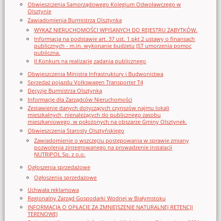
Obwieszczenia Samorządowego Kolegium Odwoławczego w
Olsztynie
Zawiadomienia Burmistrza Olsztynka
WYKAZ NIERUCHOMOŚCI WPISANYCH DO REJESTRU ZABYTKÓW.
Informacja na podstawie art. 37 ust. 1 pkt 2 ustawy o finansach
publicznych - m.in. wykonanie budżetu JST umorzenia pomoc
publiczna.
II Konkurs na realizację zadania publicznego
Obwieszczenia Ministra Infrastruktury i Budwonictwa
Sprzedaż pojazdu Volkswagen Transporter T4
Decyzje Burmistrza Olsztynka
Informacje dla Zarządców Nieruchomości
Zestawienie danych dotyczących czynszów najmu lokali
mieszkalnych, nienależących do publicznego zasobu
mieszkaniowego, w położonych na obszarze Gminy Olsztynek.
Obwieszczenia Starosty Olsztyńskiego
Zawiadomienie o wszczęciu postępowania w sprawie zmiany
pozwolenia zintegrowanego na prowadzenie instalacji
NUTRIPOL Sp. z o.o.
Ogłoszenia sprzedażowe
Ogłoszenia sprzedażowe
Uchwała reklamowa
Regionalny Zarząd Gospodarki Wodnej w Białymstoku
INFORMACJA O OPŁACIE ZA ZMNIEJSZENIE NATURALNEJ RETENCJI
TERENOWEJ