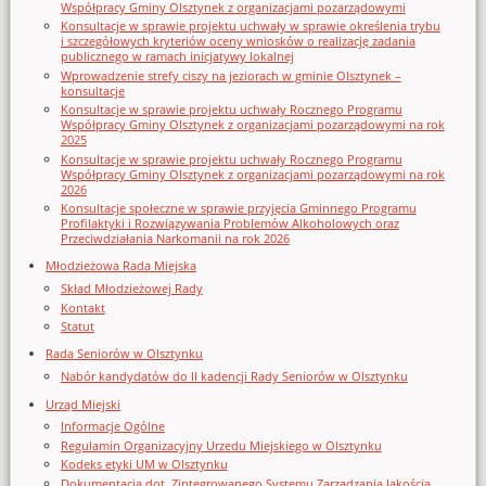
Współpracy Gminy Olsztynek z organizacjami pozarządowymi
Konsultacje w sprawie projektu uchwały w sprawie określenia trybu
i szczegółowych kryteriów oceny wniosków o realizację zadania
publicznego w ramach inicjatywy lokalnej
Wprowadzenie strefy ciszy na jeziorach w gminie Olsztynek –
konsultacje
Konsultacje w sprawie projektu uchwały Rocznego Programu
Współpracy Gminy Olsztynek z organizacjami pozarządowymi na rok
2025
Konsultacje w sprawie projektu uchwały Rocznego Programu
Współpracy Gminy Olsztynek z organizacjami pozarządowymi na rok
2026
Konsultacje społeczne w sprawie przyjęcia Gminnego Programu
Profilaktyki i Rozwiązywania Problemów Alkoholowych oraz
Przeciwdziałania Narkomanii na rok 2026
Młodzieżowa Rada Miejska
Skład Młodzieżowej Rady
Kontakt
Statut
Rada Seniorów w Olsztynku
Nabór kandydatów do II kadencji Rady Seniorów w Olsztynku
Urząd Miejski
Informacje Ogólne
Regulamin Organizacyjny Urzedu Miejskiego w Olsztynku
Kodeks etyki UM w Olsztynku
Dokumentacja dot. Zintegrowanego Systemu Zarządzania Jakością