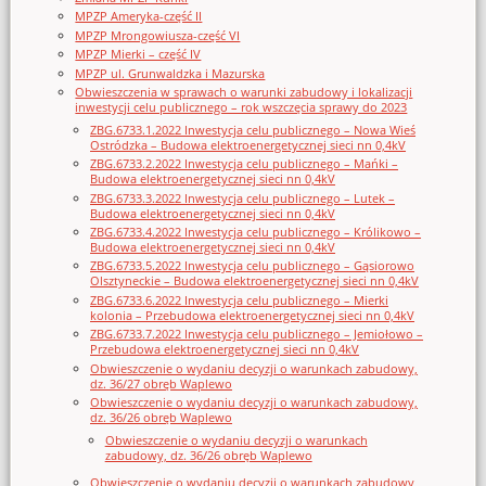
MPZP Ameryka-część II
MPZP Mrongowiusza-część VI
MPZP Mierki – część IV
MPZP ul. Grunwaldzka i Mazurska
Obwieszczenia w sprawach o warunki zabudowy i lokalizacji
inwestycji celu publicznego – rok wszczęcia sprawy do 2023
ZBG.6733.1.2022 Inwestycja celu publicznego – Nowa Wieś
Ostródzka – Budowa elektroenergetycznej sieci nn 0,4kV
ZBG.6733.2.2022 Inwestycja celu publicznego – Mańki –
Budowa elektroenergetycznej sieci nn 0,4kV
ZBG.6733.3.2022 Inwestycja celu publicznego – Lutek –
Budowa elektroenergetycznej sieci nn 0,4kV
ZBG.6733.4.2022 Inwestycja celu publicznego – Królikowo –
Budowa elektroenergetycznej sieci nn 0,4kV
ZBG.6733.5.2022 Inwestycja celu publicznego – Gąsiorowo
Olsztyneckie – Budowa elektroenergetycznej sieci nn 0,4kV
ZBG.6733.6.2022 Inwestycja celu publicznego – Mierki
kolonia – Przebudowa elektroenergetycznej sieci nn 0,4kV
ZBG.6733.7.2022 Inwestycja celu publicznego – Jemiołowo –
Przebudowa elektroenergetycznej sieci nn 0,4kV
Obwieszczenie o wydaniu decyzji o warunkach zabudowy,
dz. 36/27 obręb Waplewo
Obwieszczenie o wydaniu decyzji o warunkach zabudowy,
dz. 36/26 obręb Waplewo
Obwieszczenie o wydaniu decyzji o warunkach
zabudowy, dz. 36/26 obręb Waplewo
Obwieszczenie o wydaniu decyzji o warunkach zabudowy,