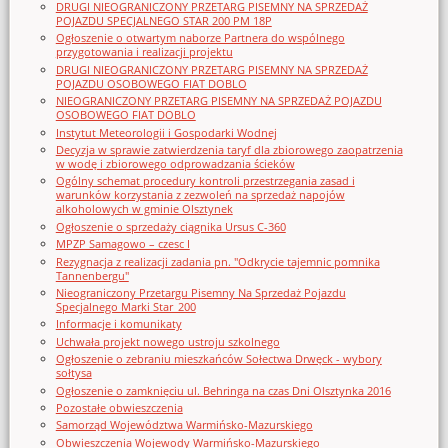
DRUGI NIEOGRANICZONY PRZETARG PISEMNY NA SPRZEDAŻ
POJAZDU SPECJALNEGO STAR 200 PM 18P
Ogłoszenie o otwartym naborze Partnera do wspólnego
przygotowania i realizacji projektu
DRUGI NIEOGRANICZONY PRZETARG PISEMNY NA SPRZEDAŻ
POJAZDU OSOBOWEGO FIAT DOBLO
NIEOGRANICZONY PRZETARG PISEMNY NA SPRZEDAŻ POJAZDU
OSOBOWEGO FIAT DOBLO
Instytut Meteorologii i Gospodarki Wodnej
Decyzja w sprawie zatwierdzenia taryf dla zbiorowego zaopatrzenia
w wodę i zbiorowego odprowadzania ścieków
Ogólny schemat procedury kontroli przestrzegania zasad i
warunków korzystania z zezwoleń na sprzedaż napojów
alkoholowych w gminie Olsztynek
Ogłoszenie o sprzedaży ciągnika Ursus C-360
MPZP Samagowo – czesc I
Rezygnacja z realizacji zadania pn. "Odkrycie tajemnic pomnika
Tannenbergu"
Nieograniczony Przetargu Pisemny Na Sprzedaż Pojazdu
Specjalnego Marki Star_200
Informacje i komunikaty
Uchwała projekt nowego ustroju szkolnego
Ogłoszenie o zebraniu mieszkańców Sołectwa Drwęck - wybory
sołtysa
Ogłoszenie o zamknięciu ul. Behringa na czas Dni Olsztynka 2016
Pozostałe obwieszczenia
Samorząd Województwa Warmińsko-Mazurskiego
Obwieszczenia Wojewody Warmińsko-Mazurskiego