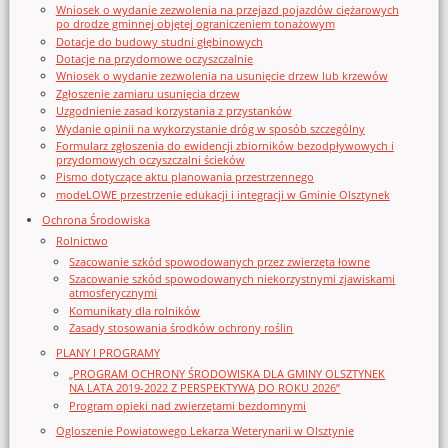
Wniosek o wydanie zezwolenia na przejazd pojazdów ciężarowych
po drodze gminnej objętej ograniczeniem tonażowym
Dotacje do budowy studni głębinowych
Dotacje na przydomowe oczyszczalnie
Wniosek o wydanie zezwolenia na usunięcie drzew lub krzewów
Zgłoszenie zamiaru usunięcia drzew
Uzgodnienie zasad korzystania z przystanków
Wydanie opinii na wykorzystanie dróg w sposób szczególny
Formularz zgłoszenia do ewidencji zbiorników bezodpływowych i
przydomowych oczyszczalni ścieków
Pismo dotyczące aktu planowania przestrzennego
modeLOWE przestrzenie edukacji i integracji w Gminie Olsztynek
Ochrona Środowiska
Rolnictwo
Szacowanie szkód spowodowanych przez zwierzęta łowne
Szacowanie szkód spowodowanych niekorzystnymi zjawiskami
atmosferycznymi
Komunikaty dla rolników
Zasady stosowania środków ochrony roślin
PLANY I PROGRAMY
„PROGRAM OCHRONY ŚRODOWISKA DLA GMINY OLSZTYNEK
NA LATA 2019-2022 Z PERSPEKTYWĄ DO ROKU 2026”
Program opieki nad zwierzętami bezdomnymi
Ogloszenie Powiatowego Lekarza Weterynarii w Olsztynie