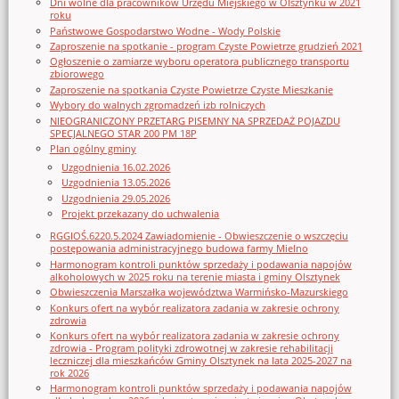
Dni wolne dla pracowników Urzędu Miejskiego w Olsztynku w 2021
roku
Państwowe Gospodarstwo Wodne - Wody Polskie
Zaproszenie na spotkanie - program Czyste Powietrze grudzień 2021
Ogłoszenie o zamiarze wyboru operatora publicznego transportu
zbiorowego
Zaproszenie na spotkania Czyste Powietrze Czyste Mieszkanie
Wybory do walnych zgromadzeń izb rolniczych
NIEOGRANICZONY PRZETARG PISEMNY NA SPRZEDAŻ POJAZDU
SPECJALNEGO STAR 200 PM 18P
Plan ogólny gminy
Uzgodnienia 16.02.2026
Uzgodnienia 13.05.2026
Uzgodnienia 29.05.2026
Projekt przekazany do uchwalenia
RGGIOŚ.6220.5.2024 Zawiadomienie - Obwieszczenie o wszczęciu
postępowania administracyjnego budowa farmy Mielno
Harmonogram kontroli punktów sprzedaży i podawania napojów
alkoholowych w 2025 roku na terenie miasta i gminy Olsztynek
Obwieszczenia Marszałka województwa Warmińsko-Mazurskiego
Konkurs ofert na wybór realizatora zadania w zakresie ochrony
zdrowia
Konkurs ofert na wybór realizatora zadania w zakresie ochrony
zdrowia - Program polityki zdrowotnej w zakresie rehabilitacji
leczniczej dla mieszkańców Gminy Olsztynek na lata 2025-2027 na
rok 2026
Harmonogram kontroli punktów sprzedaży i podawania napojów