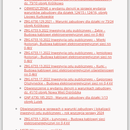
dz. 73/10 obręb Królikowo
OBWIESZCZENIE o wydaniu decyzji w sprawie wydania
warunków zabudowy dla działek 124/15 i 124/16, obręb
Lipowo Kurkowskie
ZBG.6730.129.2021 – Warunki zabudowy dla działki nr 73/24
obręb Królikowo
ZBG.6733.9.2022 Inwestycja celu publicznego – Ząbie –
Budowa kablowej elektroenergetycznej sieci nn 0,4kV
ZBG.6733.10.2022 Inwestycja celu publicznego – Mierki
(kolonia)– Budowa kablowej elektroenergetycznej sieci nn
0,4kV
ZBG.6733.11.2022 Inwestycja celu publicznego – Jemiołowo
(kolonia) – Budowa kablowej elektroenergetycznej sieci nn
0,4kV
ZBG.6733.13.2022 Inwestycja celu publicznego – Kurki –
Budowa kablowej sieci elektroenergetycznej oświetleniowej
nn 0,4kV
ZBG.6733.17.2022 Inwestycja celu publicznego – Gąsiorowo
Olsztyneckie – Budowa elektroenergetycznej sieci nn 0,4 kV
Obwieszczenie o wydaniu decyzji o warunkach zabudowy,
dz. 41/10 obręb Nowa Wieś Ostródzka
GNP.6730.185.2023 - Warunki zabudowy dla działki 1/13
obręb Lutek
Obwieszczenia w sprawach o warunki zabudowy i lokalizacji
inwestycji celu publicznego – rok wszczęcia sprawy 2024
ZBG.6733.1.2024 – Łutynowo – Budowa kablowej sieci
elektroenergetycznej nn 0,4 kV