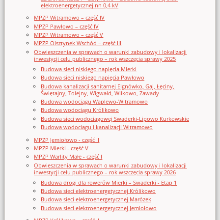
elektroenergetycznej nn 0,4 kV
MPZP Witramowo – część IV
MPZP Pawłowo – część IV
MPZP Witramowo – część V
MPZP Olsztynek Wschód – część III
Obwieszczenia w sprawach o warunki zabudowy i lokalizacji
inwestycji celu publicznego – rok wszczęcia sprawy 2025
Budowa sieci niskiego napięcia Mierki
Budowa sieci niskiego napięcia Pawłowo
Budowa kanalizacji sanitarnej Elgnówko, Gaj, Łęciny,
Świętajny, Tolejny, Wigwałd, Wilkowo, Zawady
Budowa wodociągu Waplewo-Witramowo
Budowa wodociągu Królikowo
Budowa sieci wodociągowej Swaderki-Lipowo Kurkowskie
Budowa wodociągu i kanalizacji Witramowo
MPZP Jemiołowo - część II
MPZP Mierki - część V
MPZP Warlity Małe - część I
Obwieszczenia w sprawach o warunki zabudowy i lokalizacji
inwestycji celu publicznego – rok wszczęcia sprawy 2026
Budowa drogi dla rowerów Mierki – Swaderki - Etap 1
Budowa sieci elektroenergetycznej Królikowo
Budowa sieci elektroenergetycznej Marózek
Budowa sieci elektroenergetycznej Jemiołowo