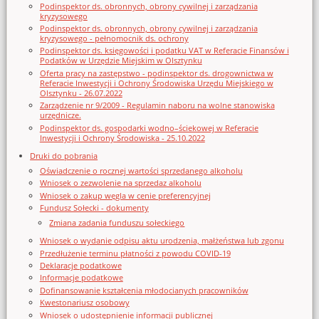
Podinspektor ds. obronnych, obrony cywilnej i zarządzania
kryzysowego
Podinspektor ds. obronnych, obrony cywilnej i zarządzania
kryzysowego - pełnomocnik ds. ochrony
Podinspektor ds. księgowości i podatku VAT w Referacie Finansów i
Podatków w Urzędzie Miejskim w Olsztynku
Oferta pracy na zastępstwo - podinspektor ds. drogownictwa w
Referacie Inwestycji i Ochrony Środowiska Urzędu Miejskiego w
Olsztynku - 26.07.2022
Zarządzenie nr 9/2009 - Regulamin naboru na wolne stanowiska
urzędnicze.
Podinspektor ds. gospodarki wodno–ściekowej w Referacie
Inwestycji i Ochrony Środowiska - 25.10.2022
Druki do pobrania
Oświadczenie o rocznej wartości sprzedanego alkoholu
Wniosek o zezwolenie na sprzedaz alkoholu
Wniosek o zakup węgla w cenie preferencyjnej
Fundusz Sołecki - dokumenty
Zmiana zadania funduszu sołeckiego
Wniosek o wydanie odpisu aktu urodzenia, małżeństwa lub zgonu
Przedłużenie terminu płatności z powodu COVID-19
Deklaracje podatkowe
Informacje podatkowe
Dofinansowanie kształcenia młodocianych pracowników
Kwestonariusz osobowy
Wniosek o udostępnienie informacji publicznej