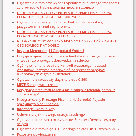
Ogłoszenie o zamiarze wyboru operatora publicznego transportu
zbiorowego w trybie przetargu nieograniczonego
DRUGI NIEOGRANICZONY PRZETARG PISEMNY NA SPRZEDAŻ
POJAZDU SPECJALNEGO STAR 200 PM 18P
Ogłoszenie o otwartym naborze Partnera do wspólnego
przygotowania i realizacji projektu
DRUGI NIEOGRANICZONY PRZETARG PISEMNY NA SPRZEDAŻ
POJAZDU OSOBOWEGO FIAT DOBLO
NIEOGRANICZONY PRZETARG PISEMNY NA SPRZEDAŻ POJAZDU
OSOBOWEGO FIAT DOBLO
Instytut Meteorologii i Gospodarki Wodnej
Decyzja w sprawie zatwierdzenia taryf dla zbiorowego zaopatrzenia
w wodę i zbiorowego odprowadzania ścieków
Ogólny schemat procedury kontroli przestrzegania zasad i
warunków korzystania z zezwoleń na sprzedaż napojów
alkoholowych w gminie Olsztynek
Ogłoszenie o sprzedaży ciągnika Ursus C-360
MPZP Samagowo – czesc I
Rezygnacja z realizacji zadania pn. "Odkrycie tajemnic pomnika
Tannenbergu"
Nieograniczony Przetargu Pisemny Na Sprzedaż Pojazdu
Specjalnego Marki Star_200
Informacje i komunikaty
Uchwała projekt nowego ustroju szkolnego
Ogłoszenie o zebraniu mieszkańców Sołectwa Drwęck - wybory
sołtysa
Ogłoszenie o zamknięciu ul. Behringa na czas Dni Olsztynka 2016
Pozostałe obwieszczenia