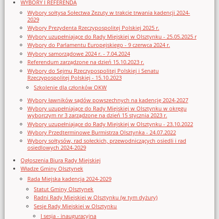
WYBORY I REFERENDA
Wybory sołtysa Sołectwa Zezuty w trakcie trwania kadencji 2024-
2029
Wybory Prezydenta Rzeczypospolitej Polskiej 2025 r.
Wybory uzupełniające do Rady Miejskiej w Olsztynku - 25.05.2025 r
Wybory do Parlamentu Europejskiego - 9 czerwca 2024 r.
Wybory samorządowe 2024 r. - 7.04.2024
Referendum zarządzone na dzień 15.10.2023 r.
Wybory do Sejmu Rzeczypospolitej Polskiej i Senatu
Rzeczypospolitej Polskiej - 15.10.2023
Szkolenie dla członków OKW
Wybory ławników sądów powszechnych na kadencję 2024-2027
Wybory uzupełniające do Rady Miejskiej w Olsztynku w okręgu
wyborczym nr 3 zarządzone na dzień 15 stycznia 2023 r.
Wybory uzupełniające do Rady Miejskiej w Olsztynku - 23.10.2022
Wybory Przedterminowe Burmistrza Olsztynka - 24.07.2022
Wybory sołtysów, rad sołeckich, przewodniczących osiedli i rad
osiedlowych 2024-2029
Ogłoszenia Biura Rady Miejskiej
Władze Gminy Olsztynek
Rada Miejska kadencja 2024-2029
Statut Gminy Olsztynek
Radni Rady Miejskiej w Olsztynku (w tym dyżury)
Sesje Rady Miejskiej w Olsztynku
I sesja - inauguracyjna