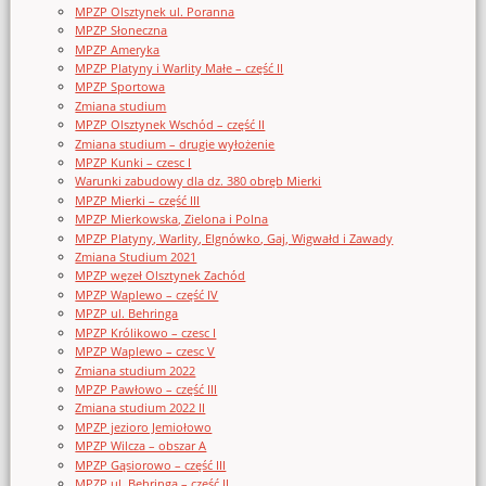
MPZP Olsztynek ul. Poranna
MPZP Słoneczna
MPZP Ameryka
MPZP Platyny i Warlity Małe – część II
MPZP Sportowa
Zmiana studium
MPZP Olsztynek Wschód – część II
Zmiana studium – drugie wyłożenie
MPZP Kunki – czesc I
Warunki zabudowy dla dz. 380 obręb Mierki
MPZP Mierki – część III
MPZP Mierkowska, Zielona i Polna
MPZP Platyny, Warlity, Elgnówko, Gaj, Wigwałd i Zawady
Zmiana Studium 2021
MPZP węzeł Olsztynek Zachód
MPZP Waplewo – część IV
MPZP ul. Behringa
MPZP Królikowo – czesc I
MPZP Waplewo – czesc V
Zmiana studium 2022
MPZP Pawłowo – część III
Zmiana studium 2022 II
MPZP jezioro Jemiołowo
MPZP Wilcza – obszar A
MPZP Gąsiorowo – część III
MPZP ul. Behringa – część II