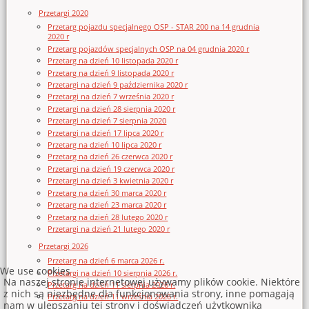
Przetargi 2020
Przetarg pojazdu specjalnego OSP - STAR 200 na 14 grudnia
2020 r
Przetarg pojazdów specjalnych OSP na 04 grudnia 2020 r
Przetarg na dzień 10 listopada 2020 r
Przetarg na dzień 9 listopada 2020 r
Przetargi na dzień 9 października 2020 r
Przetargi na dzień 7 września 2020 r
Przetargi na dzień 28 sierpnia 2020 r
Przetargi na dzień 7 sierpnia 2020
Przetargi na dzień 17 lipca 2020 r
Przetarg na dzień 10 lipca 2020 r
Przetarg na dzień 26 czerwca 2020 r
Przetargi na dzień 19 czerwca 2020 r
Przetargi na dzień 3 kwietnia 2020 r
Przetarg na dzień 30 marca 2020 r
Przetarg na dzień 23 marca 2020 r
Przetarg na dzień 28 lutego 2020 r
Przetargi na dzień 21 lutego 2020 r
Przetargi 2026
Przetarg na dzień 6 marca 2026 r.
We use cookies
Przetargi na dzień 10 sierpnia 2026 r.
Na naszej stronie internetowej używamy plików cookie. Niektóre
Przetarg na dzień 11 sierpnia 2026 r.
z nich są niezbędne dla funkcjonowania strony, inne pomagają
Przetarg na dzień 11 września 2026 r.
nam w ulepszaniu tej strony i doświadczeń użytkownika