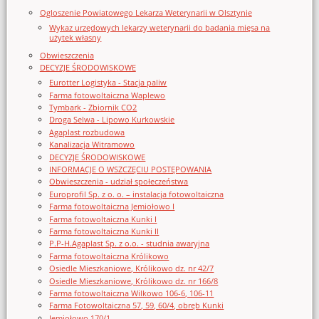
Ogloszenie Powiatowego Lekarza Weterynarii w Olsztynie
Wykaz urzędowych lekarzy weterynarii do badania mięsa na
użytek własny
Obwieszczenia
DECYZJE ŚRODOWISKOWE
Eurotter Logistyka - Stacja paliw
Farma fotowoltaiczna Waplewo
Tymbark - Zbiornik CO2
Droga Selwa - Lipowo Kurkowskie
Agaplast rozbudowa
Kanalizacja Witramowo
DECYZJE ŚRODOWISKOWE
INFORMACJE O WSZCZĘCIU POSTĘPOWANIA
Obwieszczenia - udział społeczeństwa
Europrofil Sp. z o. o. – instalacja fotowoltaiczna
Farma fotowoltaiczna Jemiołowo I
Farma fotowoltaiczna Kunki I
Farma fotowoltaiczna Kunki II
P.P-H.Agaplast Sp. z o.o. - studnia awaryjna
Farma fotowoltaiczna Królikowo
Osiedle Mieszkaniowe, Królikowo dz. nr 42/7
Osiedle Mieszkaniowe, Królikowo dz. nr 166/8
Farma fotowoltaiczna Wilkowo 106-6, 106-11
Farma Fotowoltaiczna 57, 59, 60/4, obręb Kunki
Jemiołowo 170/1