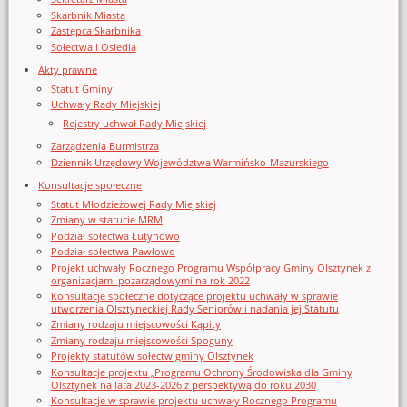
Skarbnik Miasta
Zastępca Skarbnika
Sołectwa i Osiedla
Akty prawne
Statut Gminy
Uchwały Rady Miejskiej
Rejestry uchwał Rady Miejskiej
Zarządzenia Burmistrza
Dziennik Urzędowy Województwa Warmińsko-Mazurskiego
Konsultacje społeczne
Statut Młodzieżowej Rady Miejskiej
Zmiany w statucie MRM
Podział sołectwa Łutynowo
Podział sołectwa Pawłowo
Projekt uchwały Rocznego Programu Współpracy Gminy Olsztynek z
organizacjami pozarządowymi na rok 2022
Konsultacje społeczne dotyczące projektu uchwały w sprawie
utworzenia Olsztyneckiej Rady Seniorów i nadania jej Statutu
Zmiany rodzaju miejscowości Kąpity
Zmiany rodzaju miejscowości Spoguny
Projekty statutów sołectw gminy Olsztynek
Konsultacje projektu „Programu Ochrony Środowiska dla Gminy
Olsztynek na lata 2023-2026 z perspektywą do roku 2030
Konsultacje w sprawie projektu uchwały Rocznego Programu