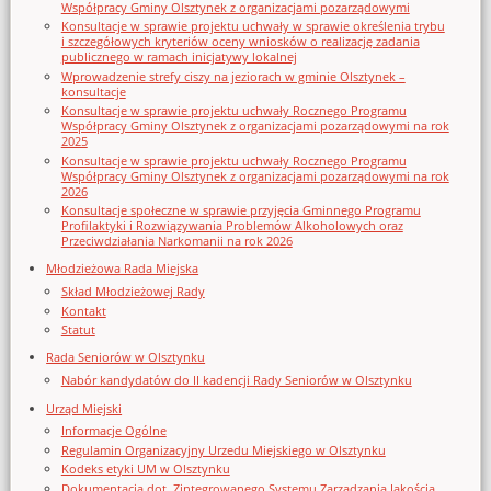
Współpracy Gminy Olsztynek z organizacjami pozarządowymi
Konsultacje w sprawie projektu uchwały w sprawie określenia trybu
i szczegółowych kryteriów oceny wniosków o realizację zadania
publicznego w ramach inicjatywy lokalnej
Wprowadzenie strefy ciszy na jeziorach w gminie Olsztynek –
konsultacje
Konsultacje w sprawie projektu uchwały Rocznego Programu
Współpracy Gminy Olsztynek z organizacjami pozarządowymi na rok
2025
Konsultacje w sprawie projektu uchwały Rocznego Programu
Współpracy Gminy Olsztynek z organizacjami pozarządowymi na rok
2026
Konsultacje społeczne w sprawie przyjęcia Gminnego Programu
Profilaktyki i Rozwiązywania Problemów Alkoholowych oraz
Przeciwdziałania Narkomanii na rok 2026
Młodzieżowa Rada Miejska
Skład Młodzieżowej Rady
Kontakt
Statut
Rada Seniorów w Olsztynku
Nabór kandydatów do II kadencji Rady Seniorów w Olsztynku
Urząd Miejski
Informacje Ogólne
Regulamin Organizacyjny Urzedu Miejskiego w Olsztynku
Kodeks etyki UM w Olsztynku
Dokumentacja dot. Zintegrowanego Systemu Zarządzania Jakością