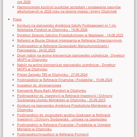
rok 2026
Harmonogram kontroli punktów sprzedaży i podawania napojów
alkoholowych w 2026 roku na terenie miasta i gminy Olsztynek
Praca
Konkurs na stanowisko dyrektora Szkoły Podstawowej nr 1 im.
Noblistów Polskich w Olsztynku - 19.06.2026
Dyrektor Zespołu Szkolno-Przedszkolnego w Waplewie - 14.08.2025
Referent w Biurze Obsługi Interesanta w Referacie Organizacyjnym
Podinspektor w Referacie Gospodarki Nieruchomościami i
Planowania - 24.02.2025
Drugi nabór na wolne kierownicze stanowisko urzędnicze - Dyrektor
MOPS w Olsztynku
Nabór na wolne kierownicze stanowisko urzędnicze - Dyrektor
MOPS w Olsztynku
Prezes Zarządu TBS w Olsztynku - 27.09.2024
Podinspektor w Referacie Finansów i Podatków - 19.08.2024
Inspektor ds. drogownictwa
Kierownik Biura Rady Miejskiej w Olsztynku
Podinspektor ds. inwestycji w Referacie Inwestycji i Ochrony
Środowiska Urzędu Miejskiego w Olsztynku - 25.09.2023
Konkurs na stanowisko dyrektora Przedszkola Miejskiego w
Olsztynku
Podinspektor ds. gospodarki wodno-ściekowej w Referacie
Inwestycji i Ochrony Środowiska - umowa na zastępstwo
Podinspektor w Referacie Finansów i Podatków w Urzędzie
Miejskim w Olsztynku
Podinspektor/inspektor w Referacie Promocji