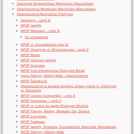
Samorząd Województwa Warmińsko-Mazurskiego
Obwieszczenia Wojewody Warmińsko-Mazurskiego
Obwieszczenia Burmistrza Olsztynka
Świętajny – część III
MPZP Jagiełły
MPZP Waplewo – czesc III
Do uchwalenia
MPZP ul. Grunwaldzka-czesc III
MPZP Olsztynek ul. Mrongowiusza – część V
MPZP Mierki
MPZP Jeziorna i Jagielly
MPZP Sosnowa
MPZP linia energetyczna Olsztynek-Biesal
mpzp Platyny, Warlity Małe - obwieszczenie
MPZP Świerkocin
Obwieszczenie w sprawie projektu zmiany mpzp m. Olsztynek
ul. Słoneczna
MPZP Lipowo Kurkowskie – czesc II
MPZP Jemiołowo – część II
MPZP ul. Leśna do węzła Olsztynek Wschód
MPZP Platyny, Warlity, Wigwałd, Gaj, Drwęck
MPZP Łutynowo
MPZP Pawłowo
MPZP Jagielly, Strazacka, Grunwaldzka, Mazurska, Warszawska
MPZP Platyny i Warlity Małe