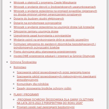
Wniosek o płatność z programu Ciepłe Mieszkanie
Wniosek o wydanie decyzji o środowiskowych uwarunkowaniach
Wniosek o wydanie zezwolenia na przejazd pojazdów ciężarowych
po drodze gminnej objętej ograniczeniem tonażowym
Dotacje do budowy studni głębinowych
Dotacje na przydomowe oczyszczalnie
Wniosek o wydanie zezwolenia na usunięcie drzew lub krzewów
Zgłoszenie zamiaru usunięcia drzew
Uzgodnienie zasad korzystania z przystanków
Wydanie opinii na wykorzystanie dróg w sposób szczególny
Formularz zgłoszenia do ewidencji zbiorników bezodpływowych i
przydomowych oczyszczalni ścieków
Pismo dotyczące aktu planowania przestrzennego
modeLOWE przestrzenie edukacji i integracji w Gminie Olsztynek
Ochrona Środowiska
Rolnictwo
Szacowanie szkód spowodowanych przez zwierzęta łowne
Szacowanie szkód spowodowanych niekorzystnymi zjawiskami
atmosferycznymi
Komunikaty dla rolników
Zasady stosowania środków ochrony roślin
PLANY I PROGRAMY
„PROGRAM OCHRONY ŚRODOWISKA DLA GMINY OLSZTYNEK
NA LATA 2019-2022 Z PERSPEKTYWĄ DO ROKU 2026”
Program opieki nad zwierzętami bezdomnymi