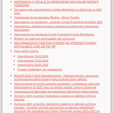
INFORMACJA O OPŁACIE ZA ZMNIEJSZENIE NATURALNEJ RETENCJI
TERENOWEJ
Dni wolne dla pracowników Urzędu Miejskiego w Olsztynku w 2021
roku
Państwowe Gospodarstwo Wodne - Wody Polskie
Zaproszenie na spotkanie - program Czyste Powietrze grudzień 2021
Ogłoszenie o zamiarze wyboru operatora publicznego transportu
zbiorowego
Zaproszenie na spotkania Czyste Powietrze Czyste Mieszkanie
Wybory do walnych zgromadzeń izb rolniczych
NIEOGRANICZONY PRZETARG PISEMNY NA SPRZEDAŻ POJAZDU
SPECJALNEGO STAR 200 PM 18P
Plan ogólny gminy
Uzgodnienia 16.02.2026
Uzgodnienia 13.05.2026
Uzgodnienia 29.05.2026
Projekt przekazany do uchwalenia
RGGIOŚ.6220.5.2024 Zawiadomienie - Obwieszczenie o wszczęciu
postępowania administracyjnego budowa farmy Mielno
Harmonogram kontroli punktów sprzedaży i podawania napojów
alkoholowych w 2025 roku na terenie miasta i gminy Olsztynek
Obwieszczenia Marszałka województwa Warmińsko-Mazurskiego
Konkurs ofert na wybór realizatora zadania w zakresie ochrony
zdrowia
Konkurs ofert na wybór realizatora zadania w zakresie ochrony
zdrowia - Program polityki zdrowotnej w zakresie rehabilitacji
leczniczej dla mieszkańców Gminy Olsztynek na lata 2025-2027 na