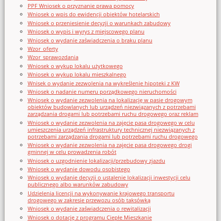
PPF Wniosek o przyznanie prawa pomocy
Wniosek o wpis do ewidencji obiektów hotelarskich
Wniosek o przeniesienie decyzji o warunkach zabudowy
Wniosek o wypis i wyrys z miejscowego planu
Wniosek o wydanie zaświadczenia o braku planu
Wzor_oferty
Wzor_sprawozdania
Wniosek o wykup lokalu użytkowego
Wniosek o wykup lokalu mieszkalnego
Wnisek o wydanie zezwolenia na wykreślenie hipoteki z KW
Wniosek o nadanie numeru porządkowego nieruchomości
Wniosek o wydanie zezwolenia na lokalizację w pasie drogowym
obiektów budowlanych lub urządzeń niezwiązanych z potrzebami
zarządzania drogami lub potrzebami ruchu drogowego oraz reklam
Wniosek o wydanie zezwolenia na zajęcie pasa drogowego w celu
umieszczenia urządzeń infrastruktury technicznej niezwiązanych z
potrzebami zarządzania drogami lub potrzebami ruchu drogowego
Wniosek o wydanie zezwolenia na zajęcie pasa drogowego drogi
gminnej w celu prowadzenia robót
Wniosek o uzgodnienie lokalizacji/przebudowy zjazdu
Wniosek o wydanie dowodu osobistego
Wniosek o wydanie decyzji o ustalenie lokalizacji inwestycji celu
publicznego albo warunków zabudowy
Udzielenia licencji na wykonywanie krajowego transportu
drogowego w zakresie przewozu osób taksówką
Wniosek o wydanie zaświadczenia o rewitalizacji
Wniosek o dotację z programu Ciepłe Mieszkanie