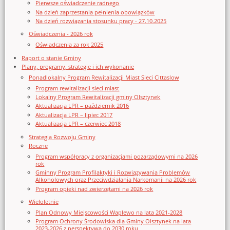
Pierwsze oświadczenie radnego
Na dzień zaprzestania pełnienia obowiązków
Na dzień rozwiązania stosunku pracy - 27.10.2025
Oświadczenia - 2026 rok
Oświadczenia za rok 2025
Raport o stanie Gminy
Plany, programy, strategie i ich wykonanie
Ponadlokalny Program Rewitalizacji Miast Sieci Cittaslow
Program rewitalizacji sieci miast
Lokalny Program Rewitalizacji gminy Olsztynek
Aktualizacja LPR – październik 2016
Aktualizacja LPR – lipiec 2017
Aktualizacja LPR – czerwiec 2018
Strategia Rozwoju Gminy
Roczne
Program współpracy z organizacjami pozarządowymi na 2026
rok
Gminny Program Profilaktyki i Rozwiązywania Problemów
Alkoholowych oraz Przeciwdziałania Narkomanii na 2026 rok
Program opieki nad zwierzętami na 2026 rok
Wieloletnie
Plan Odnowy Miejscowości Waplewo na lata 2021-2028
Program Ochrony Środowiska dla Gminy Olsztynek na lata
2023-2026 z perspektywą do 2030 roku