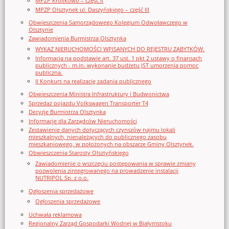
MPZP Królikowo – część II
MPZP Olsztynek ul. Daszyńskiego – część III
Obwieszczenia Samorządowego Kolegium Odwoławczego w
Olsztynie
Zawiadomienia Burmistrza Olsztynka
WYKAZ NIERUCHOMOŚCI WPISANYCH DO REJESTRU ZABYTKÓW.
Informacja na podstawie art. 37 ust. 1 pkt 2 ustawy o finansach
publicznych - m.in. wykonanie budżetu JST umorzenia pomoc
publiczna.
II Konkurs na realizację zadania publicznego
Obwieszczenia Ministra Infrastruktury i Budwonictwa
Sprzedaż pojazdu Volkswagen Transporter T4
Decyzje Burmistrza Olsztynka
Informacje dla Zarządców Nieruchomości
Zestawienie danych dotyczących czynszów najmu lokali
mieszkalnych, nienależących do publicznego zasobu
mieszkaniowego, w położonych na obszarze Gminy Olsztynek.
Obwieszczenia Starosty Olsztyńskiego
Zawiadomienie o wszczęciu postępowania w sprawie zmiany
pozwolenia zintegrowanego na prowadzenie instalacji
NUTRIPOL Sp. z o.o.
Ogłoszenia sprzedażowe
Ogłoszenia sprzedażowe
Uchwała reklamowa
Regionalny Zarząd Gospodarki Wodnej w Białymstoku