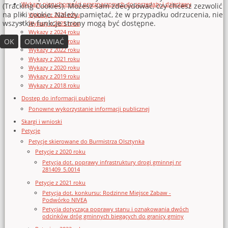
Wykazy nieruchomości przeznaczonych do sprzedaży i dzierżawy
(Tracking Cookies). Możesz sam zdecydować, czy chcesz zezwolić
na pliki cookie. Należy pamiętać, że w przypadku odrzucenia, nie
Wykazy z 2026 roku
wszystkie funkcje strony mogą być dostępne.
Wykazy z 2025 roku
Wykazy z 2024 roku
OK
ODMAWIAĆ
Wykazy z 2023 roku
Wykazy z 2022 roku
Wykazy z 2021 roku
Wykazy z 2020 roku
Wykazy z 2019 roku
Wykazy z 2018 roku
Dostęp do informacji publicznej
Ponowne wykorzystanie informacji publicznej
Skargi i wnioski
Petycje
Petycje skierowane do Burmistrza Olsztynka
Petycje z 2020 roku
Petycja dot. poprawy infrastruktury drogi gminnej nr
281409_5.0014
Petycje z 2021 roku
Petycja dot. konkursu: Rodzinne Miejsce Zabaw -
Podwórko NIVEA
Petycja dotycząca poprawy stanu i oznakowania dwóch
odcinków dróg gminnych biegących do granicy gminy