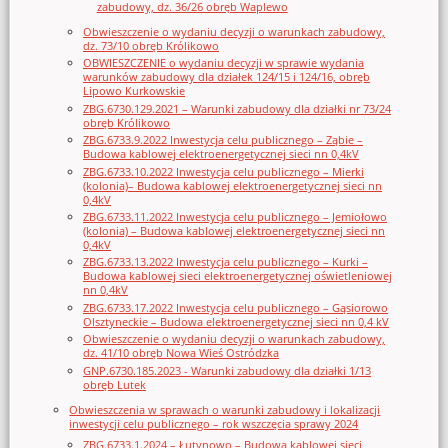
zabudowy, dz. 36/26 obręb Waplewo
Obwieszczenie o wydaniu decyzji o warunkach zabudowy,
dz. 73/10 obręb Królikowo
OBWIESZCZENIE o wydaniu decyzji w sprawie wydania
warunków zabudowy dla działek 124/15 i 124/16, obręb
Lipowo Kurkowskie
ZBG.6730.129.2021 – Warunki zabudowy dla działki nr 73/24
obręb Królikowo
ZBG.6733.9.2022 Inwestycja celu publicznego – Ząbie –
Budowa kablowej elektroenergetycznej sieci nn 0,4kV
ZBG.6733.10.2022 Inwestycja celu publicznego – Mierki
(kolonia)– Budowa kablowej elektroenergetycznej sieci nn
0,4kV
ZBG.6733.11.2022 Inwestycja celu publicznego – Jemiołowo
(kolonia) – Budowa kablowej elektroenergetycznej sieci nn
0,4kV
ZBG.6733.13.2022 Inwestycja celu publicznego – Kurki –
Budowa kablowej sieci elektroenergetycznej oświetleniowej
nn 0,4kV
ZBG.6733.17.2022 Inwestycja celu publicznego – Gąsiorowo
Olsztyneckie – Budowa elektroenergetycznej sieci nn 0,4 kV
Obwieszczenie o wydaniu decyzji o warunkach zabudowy,
dz. 41/10 obręb Nowa Wieś Ostródzka
GNP.6730.185.2023 - Warunki zabudowy dla działki 1/13
obręb Lutek
Obwieszczenia w sprawach o warunki zabudowy i lokalizacji
inwestycji celu publicznego – rok wszczęcia sprawy 2024
ZBG.6733.1.2024 – Łutynowo – Budowa kablowej sieci