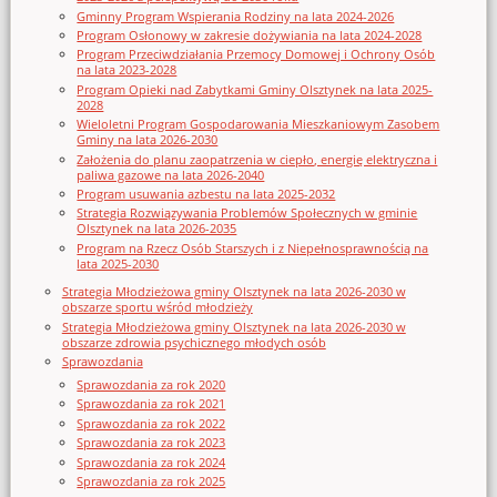
Gminny Program Wspierania Rodziny na lata 2024-2026
Program Osłonowy w zakresie dożywiania na lata 2024-2028
Program Przeciwdziałania Przemocy Domowej i Ochrony Osób
na lata 2023-2028
Program Opieki nad Zabytkami Gminy Olsztynek na lata 2025-
2028
Wieloletni Program Gospodarowania Mieszkaniowym Zasobem
Gminy na lata 2026-2030
Założenia do planu zaopatrzenia w ciepło, energię elektryczna i
paliwa gazowe na lata 2026-2040
Program usuwania azbestu na lata 2025-2032
Strategia Rozwiązywania Problemów Społecznych w gminie
Olsztynek na lata 2026-2035
Program na Rzecz Osób Starszych i z Niepełnosprawnością na
lata 2025-2030
Strategia Młodzieżowa gminy Olsztynek na lata 2026-2030 w
obszarze sportu wśród młodzieży
Strategia Młodzieżowa gminy Olsztynek na lata 2026-2030 w
obszarze zdrowia psychicznego młodych osób
Sprawozdania
Sprawozdania za rok 2020
Sprawozdania za rok 2021
Sprawozdania za rok 2022
Sprawozdania za rok 2023
Sprawozdania za rok 2024
Sprawozdania za rok 2025