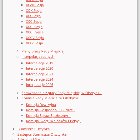
XXVIII Sesja
XXIX Sesja
XXX Sesja
XXXI Sesja
XXXII Sesja
XXXIII Sesja
XXXIV Sesja
XXXV Sesja
Plany pracy Rady Miejskiej
Interpelacje radnych
Interpelacje 2019
Interpelacje 2020
Interpelacje 2021
Interpelacje 2024
Interpelacje 2026
Sprawozdanie z pracy Rady Miejskiej w Olsztynku
Komisje Rady Miejskiej w Olsztynku
Komisja Rewizyjna
Komisja Gospodarki i Budżetu
Komisja Spraw Społecznych
Komisja Skarg, Wniosków i Petycji
Burmistrz Olsztynka
Zastępca Burmistrza Olsztynka
Sekretarz Miasta