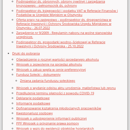
Podinspektor ds. obronnych, obrony cywilnej i zarządzania
kryzysowego - pełnomocnik ds. ochrony
Podinspektor ds. księgowości i podatku VAT w Referacie Finansów i
Podatków w Urzędzie Miejskim w Olsztynku
Oferta pracy na zastępstwo - podinspektor ds. drogownictwa w
Referacie Inwestycji i Ochrony Środowiska Urzędu Miejskiego w
Olsztynku - 26.07.2022
Zarządzenie nr 9/2009 - Regulamin naboru na wolne stanowiska
urzędnicze.
Podinspektor ds. gospodarki wodno–ściekowej w Referacie
Inwestycji i Ochrony Środowiska - 25.10.2022
Druki do pobrania
Oświadczenie o rocznej wartości sprzedanego alkoholu
Wniosek o zezwolenie na sprzedaz alkoholu
Wniosek o zakup węgla w cenie preferencyjnej
Fundusz Sołecki - dokumenty
Zmiana zadania funduszu sołeckiego
Wniosek o wydanie odpisu aktu urodzenia, małżeństwa lub zgonu
Przedłużenie terminu płatności z powodu COVID-19
Deklaracje podatkowe
Informacje podatkowe
Dofinansowanie kształcenia młodocianych pracowników
Kwestonariusz osobowy
Wniosek o udostępnienie informacji publicznej
PPF Wniosek o przyznanie prawa pomocy
Wniosek o wpis do ewidencji obiektów hotelarskich