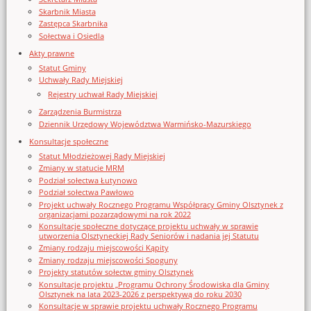
Skarbnik Miasta
Zastępca Skarbnika
Sołectwa i Osiedla
Akty prawne
Statut Gminy
Uchwały Rady Miejskiej
Rejestry uchwał Rady Miejskiej
Zarządzenia Burmistrza
Dziennik Urzędowy Województwa Warmińsko-Mazurskiego
Konsultacje społeczne
Statut Młodzieżowej Rady Miejskiej
Zmiany w statucie MRM
Podział sołectwa Łutynowo
Podział sołectwa Pawłowo
Projekt uchwały Rocznego Programu Współpracy Gminy Olsztynek z
organizacjami pozarządowymi na rok 2022
Konsultacje społeczne dotyczące projektu uchwały w sprawie
utworzenia Olsztyneckiej Rady Seniorów i nadania jej Statutu
Zmiany rodzaju miejscowości Kąpity
Zmiany rodzaju miejscowości Spoguny
Projekty statutów sołectw gminy Olsztynek
Konsultacje projektu „Programu Ochrony Środowiska dla Gminy
Olsztynek na lata 2023-2026 z perspektywą do roku 2030
Konsultacje w sprawie projektu uchwały Rocznego Programu