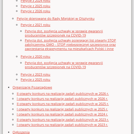
Petycje z 2024 roku
Petycje z 2025 roku
Petycje z 2026 roku
Petycje skierowane do Rady Miejskiej w Olsztynku
Petycje z 2021 roku
Petycja dot. podjęcia uchwały w sprawie gwarancji
producentów szczepionek na COVID-19
Petycja dot. podjęcia uchwały poierającej list otwarty STOP
zabójczenmu GMO - STOP niebezpiecznej szczepionce oraz
zaprzestania eksperymentu na mieszkańcach Polski i inne
Petycje z 2020 roku
Petycja dot. podjęcia uchwały w sprawie gwarancji
producentów szczepionek na COVID-19
Petycje z 2023 roku
Petycje z 2025 roku
Organizacje Pozarządowe
II otwarty konkurs na realizację zadań publicznych w 2026 r.
I otwarty konkurs na realizację zadań publicznych w 2026 r.
II otwarty konkurs na realizację zadań publicznych w 2025 r.
I otwarty konkurs na realizację zadań publicznych w 2025 r.
I otwarty konkurs na realizację zadań publicznych w 2024 r.
II otwarty konkurs na realizację zadań publicznych w 2023 r.
I otwarty konkurs na realizację zadań publicznych w 2023 r.
Ogłoszenia