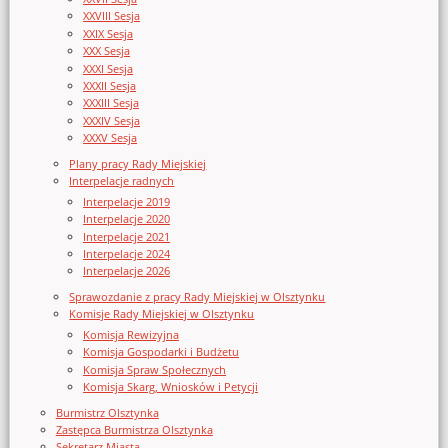
XXVIII Sesja
XXIX Sesja
XXX Sesja
XXXI Sesja
XXXII Sesja
XXXIII Sesja
XXXIV Sesja
XXXV Sesja
Plany pracy Rady Miejskiej
Interpelacje radnych
Interpelacje 2019
Interpelacje 2020
Interpelacje 2021
Interpelacje 2024
Interpelacje 2026
Sprawozdanie z pracy Rady Miejskiej w Olsztynku
Komisje Rady Miejskiej w Olsztynku
Komisja Rewizyjna
Komisja Gospodarki i Budżetu
Komisja Spraw Społecznych
Komisja Skarg, Wniosków i Petycji
Burmistrz Olsztynka
Zastępca Burmistrza Olsztynka
Sekretarz Miasta