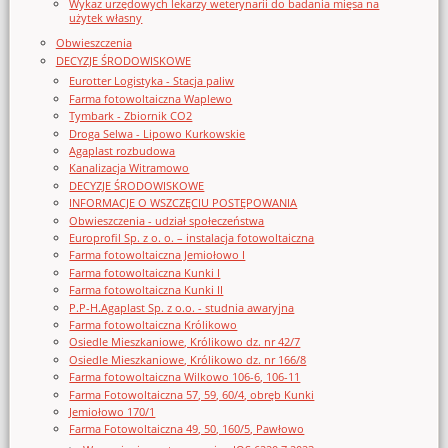
Wykaz urzędowych lekarzy weterynarii do badania mięsa na
użytek własny
Obwieszczenia
DECYZJE ŚRODOWISKOWE
Eurotter Logistyka - Stacja paliw
Farma fotowoltaiczna Waplewo
Tymbark - Zbiornik CO2
Droga Selwa - Lipowo Kurkowskie
Agaplast rozbudowa
Kanalizacja Witramowo
DECYZJE ŚRODOWISKOWE
INFORMACJE O WSZCZĘCIU POSTĘPOWANIA
Obwieszczenia - udział społeczeństwa
Europrofil Sp. z o. o. – instalacja fotowoltaiczna
Farma fotowoltaiczna Jemiołowo I
Farma fotowoltaiczna Kunki I
Farma fotowoltaiczna Kunki II
P.P-H.Agaplast Sp. z o.o. - studnia awaryjna
Farma fotowoltaiczna Królikowo
Osiedle Mieszkaniowe, Królikowo dz. nr 42/7
Osiedle Mieszkaniowe, Królikowo dz. nr 166/8
Farma fotowoltaiczna Wilkowo 106-6, 106-11
Farma Fotowoltaiczna 57, 59, 60/4, obręb Kunki
Jemiołowo 170/1
Farma Fotowoltaiczna 49, 50, 160/5, Pawłowo