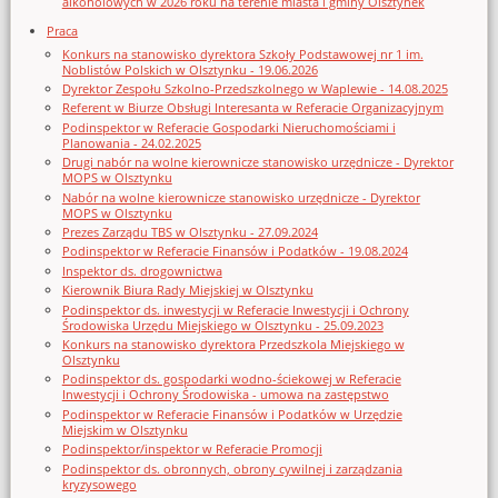
alkoholowych w 2026 roku na terenie miasta i gminy Olsztynek
Praca
Konkurs na stanowisko dyrektora Szkoły Podstawowej nr 1 im.
Noblistów Polskich w Olsztynku - 19.06.2026
Dyrektor Zespołu Szkolno-Przedszkolnego w Waplewie - 14.08.2025
Referent w Biurze Obsługi Interesanta w Referacie Organizacyjnym
Podinspektor w Referacie Gospodarki Nieruchomościami i
Planowania - 24.02.2025
Drugi nabór na wolne kierownicze stanowisko urzędnicze - Dyrektor
MOPS w Olsztynku
Nabór na wolne kierownicze stanowisko urzędnicze - Dyrektor
MOPS w Olsztynku
Prezes Zarządu TBS w Olsztynku - 27.09.2024
Podinspektor w Referacie Finansów i Podatków - 19.08.2024
Inspektor ds. drogownictwa
Kierownik Biura Rady Miejskiej w Olsztynku
Podinspektor ds. inwestycji w Referacie Inwestycji i Ochrony
Środowiska Urzędu Miejskiego w Olsztynku - 25.09.2023
Konkurs na stanowisko dyrektora Przedszkola Miejskiego w
Olsztynku
Podinspektor ds. gospodarki wodno-ściekowej w Referacie
Inwestycji i Ochrony Środowiska - umowa na zastępstwo
Podinspektor w Referacie Finansów i Podatków w Urzędzie
Miejskim w Olsztynku
Podinspektor/inspektor w Referacie Promocji
Podinspektor ds. obronnych, obrony cywilnej i zarządzania
kryzysowego