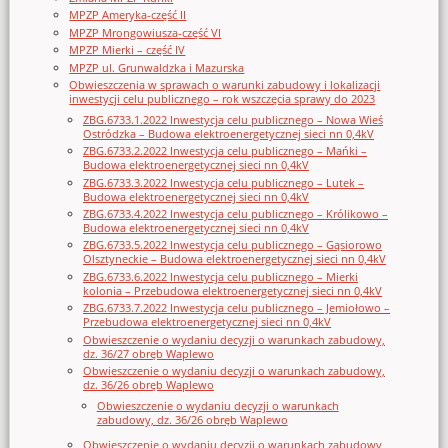
MPZP Ameryka-część II
MPZP Mrongowiusza-część VI
MPZP Mierki – część IV
MPZP ul. Grunwaldzka i Mazurska
Obwieszczenia w sprawach o warunki zabudowy i lokalizacji
inwestycji celu publicznego – rok wszczęcia sprawy do 2023
ZBG.6733.1.2022 Inwestycja celu publicznego – Nowa Wieś
Ostródzka – Budowa elektroenergetycznej sieci nn 0,4kV
ZBG.6733.2.2022 Inwestycja celu publicznego – Mańki –
Budowa elektroenergetycznej sieci nn 0,4kV
ZBG.6733.3.2022 Inwestycja celu publicznego – Lutek –
Budowa elektroenergetycznej sieci nn 0,4kV
ZBG.6733.4.2022 Inwestycja celu publicznego – Królikowo –
Budowa elektroenergetycznej sieci nn 0,4kV
ZBG.6733.5.2022 Inwestycja celu publicznego – Gąsiorowo
Olsztyneckie – Budowa elektroenergetycznej sieci nn 0,4kV
ZBG.6733.6.2022 Inwestycja celu publicznego – Mierki
kolonia – Przebudowa elektroenergetycznej sieci nn 0,4kV
ZBG.6733.7.2022 Inwestycja celu publicznego – Jemiołowo –
Przebudowa elektroenergetycznej sieci nn 0,4kV
Obwieszczenie o wydaniu decyzji o warunkach zabudowy,
dz. 36/27 obręb Waplewo
Obwieszczenie o wydaniu decyzji o warunkach zabudowy,
dz. 36/26 obręb Waplewo
Obwieszczenie o wydaniu decyzji o warunkach
zabudowy, dz. 36/26 obręb Waplewo
Obwieszczenie o wydaniu decyzji o warunkach zabudowy,