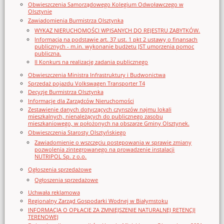
Obwieszczenia Samorządowego Kolegium Odwoławczego w
Olsztynie
Zawiadomienia Burmistrza Olsztynka
WYKAZ NIERUCHOMOŚCI WPISANYCH DO REJESTRU ZABYTKÓW.
Informacja na podstawie art. 37 ust. 1 pkt 2 ustawy o finansach
publicznych - m.in. wykonanie budżetu JST umorzenia pomoc
publiczna.
II Konkurs na realizację zadania publicznego
Obwieszczenia Ministra Infrastruktury i Budwonictwa
Sprzedaż pojazdu Volkswagen Transporter T4
Decyzje Burmistrza Olsztynka
Informacje dla Zarządców Nieruchomości
Zestawienie danych dotyczących czynszów najmu lokali
mieszkalnych, nienależących do publicznego zasobu
mieszkaniowego, w położonych na obszarze Gminy Olsztynek.
Obwieszczenia Starosty Olsztyńskiego
Zawiadomienie o wszczęciu postępowania w sprawie zmiany
pozwolenia zintegrowanego na prowadzenie instalacji
NUTRIPOL Sp. z o.o.
Ogłoszenia sprzedażowe
Ogłoszenia sprzedażowe
Uchwała reklamowa
Regionalny Zarząd Gospodarki Wodnej w Białymstoku
INFORMACJA O OPŁACIE ZA ZMNIEJSZENIE NATURALNEJ RETENCJI
TERENOWEJ