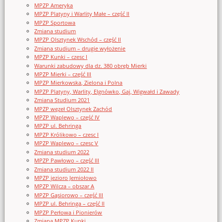
MPZP Ameryka
MPZP Platyny i Warlity Małe – część II
MPZP Sportowa
Zmiana studium
MPZP Olsztynek Wschód – część II
Zmiana studium – drugie wyłożenie
MPZP Kunki – czesc I
Warunki zabudowy dla dz. 380 obręb Mierki
MPZP Mierki – część III
MPZP Mierkowska, Zielona i Polna
MPZP Platyny, Warlity, Elgnówko, Gaj, Wigwałd i Zawady
Zmiana Studium 2021
MPZP węzeł Olsztynek Zachód
MPZP Waplewo – część IV
MPZP ul. Behringa
MPZP Królikowo – czesc I
MPZP Waplewo – czesc V
Zmiana studium 2022
MPZP Pawłowo – część III
Zmiana studium 2022 II
MPZP jezioro Jemiołowo
MPZP Wilcza – obszar A
MPZP Gąsiorowo – część III
MPZP ul. Behringa – część II
MPZP Perłowa i Pionierów
Zmiana MPZP Kunki