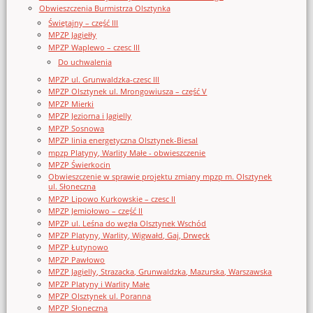
Obwieszczenia Burmistrza Olsztynka
Świętajny – część III
MPZP Jagiełły
MPZP Waplewo – czesc III
Do uchwalenia
MPZP ul. Grunwaldzka-czesc III
MPZP Olsztynek ul. Mrongowiusza – część V
MPZP Mierki
MPZP Jeziorna i Jagielly
MPZP Sosnowa
MPZP linia energetyczna Olsztynek-Biesal
mpzp Platyny, Warlity Małe - obwieszczenie
MPZP Świerkocin
Obwieszczenie w sprawie projektu zmiany mpzp m. Olsztynek
ul. Słoneczna
MPZP Lipowo Kurkowskie – czesc II
MPZP Jemiołowo – część II
MPZP ul. Leśna do węzła Olsztynek Wschód
MPZP Platyny, Warlity, Wigwałd, Gaj, Drwęck
MPZP Łutynowo
MPZP Pawłowo
MPZP Jagielly, Strazacka, Grunwaldzka, Mazurska, Warszawska
MPZP Platyny i Warlity Małe
MPZP Olsztynek ul. Poranna
MPZP Słoneczna