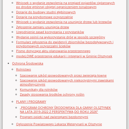
Wniosek o wydanie zezwolenia na przejazd pojazdów ciężarowych
po drodze gminnej objętej ograniczeniem tonażowym
Dotacje do budowy studni głębinowych
Dotacje na przydomowe oczyszczalnie
Wniosek o wydanie zezwolenia na usunięcie drzew lub krzewów
Zgłoszenie zamiaru usunięcia drzew
Uzgodnienie zasad korzystania z przystanków
Wydanie opinii na wykorzystanie dróg w sposób szczególny
Formularz zgłoszenia do ewidencji zbiorników bezodpływowych i
przydomowych oczyszczalni ścieków
Pismo dotyczące aktu planowania przestrzennego
modeLOWE przestrzenie edukacji i integracji w Gminie Olsztynek
Ochrona Środowiska
Rolnictwo
Szacowanie szkód spowodowanych przez zwierzęta łowne
Szacowanie szkód spowodowanych niekorzystnymi zjawiskami
atmosferycznymi
Komunikaty dla rolników
Zasady stosowania środków ochrony roślin
PLANY I PROGRAMY
„PROGRAM OCHRONY ŚRODOWISKA DLA GMINY OLSZTYNEK
NA LATA 2019-2022 Z PERSPEKTYWĄ DO ROKU 2026”
Program opieki nad zwierzętami bezdomnymi
Ogloszenie Powiatowego Lekarza Weterynarii w Olsztynie