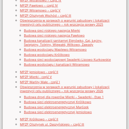
MPZP Witramowo – część IV
MPZP Pawłowo – część IV
MPZP Witramowo – część V
MPZP Olsztynek Wschód – część III
Obwieszczenia w sprawach o warunki zabudowy i lokalizacji
inwestycji celu publicznego – rok wszczęcia sprawy 2025
Budowa sieci niskiego napięcia Mierki
Budowa sieci niskiego napięcia Pawłowo
Budowa kanalizacji sanitarnej Elgnówko, Gaj, Łęciny,
Świętajny, Tolejny, Wigwałd, Wilkowo, Zawady
Budowa wodociągu Waplewo-Witramowo
Budowa wodociągu Królikowo
Budowa sieci wodociągowej Swaderki-Lipowo Kurkowskie
Budowa wodociągu i kanalizacji Witramowo
MPZP Jemiołowo - część II
MPZP Mierki - część V
MPZP Warlity Małe - część I
Obwieszczenia w sprawach o warunki zabudowy i lokalizacji
inwestycji celu publicznego – rok wszczęcia sprawy 2026
Budowa drogi dla rowerów Mierki – Swaderki - Etap 1
Budowa sieci elektroenergetycznej Królikowo
Budowa sieci elektroenergetycznej Marózek
Budowa sieci elektroenergetycznej Jemiołowo
MPZP Królikowo – część II
MPZP Olsztynek ul. Daszyńskiego – część III