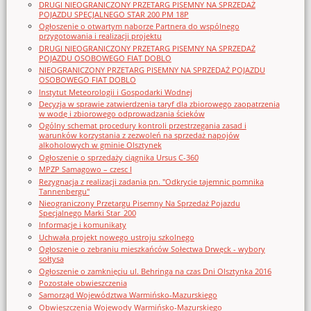
DRUGI NIEOGRANICZONY PRZETARG PISEMNY NA SPRZEDAŻ
POJAZDU SPECJALNEGO STAR 200 PM 18P
Ogłoszenie o otwartym naborze Partnera do wspólnego
przygotowania i realizacji projektu
DRUGI NIEOGRANICZONY PRZETARG PISEMNY NA SPRZEDAŻ
POJAZDU OSOBOWEGO FIAT DOBLO
NIEOGRANICZONY PRZETARG PISEMNY NA SPRZEDAŻ POJAZDU
OSOBOWEGO FIAT DOBLO
Instytut Meteorologii i Gospodarki Wodnej
Decyzja w sprawie zatwierdzenia taryf dla zbiorowego zaopatrzenia
w wodę i zbiorowego odprowadzania ścieków
Ogólny schemat procedury kontroli przestrzegania zasad i
warunków korzystania z zezwoleń na sprzedaż napojów
alkoholowych w gminie Olsztynek
Ogłoszenie o sprzedaży ciągnika Ursus C-360
MPZP Samagowo – czesc I
Rezygnacja z realizacji zadania pn. "Odkrycie tajemnic pomnika
Tannenbergu"
Nieograniczony Przetargu Pisemny Na Sprzedaż Pojazdu
Specjalnego Marki Star_200
Informacje i komunikaty
Uchwała projekt nowego ustroju szkolnego
Ogłoszenie o zebraniu mieszkańców Sołectwa Drwęck - wybory
sołtysa
Ogłoszenie o zamknięciu ul. Behringa na czas Dni Olsztynka 2016
Pozostałe obwieszczenia
Samorząd Województwa Warmińsko-Mazurskiego
Obwieszczenia Wojewody Warmińsko-Mazurskiego