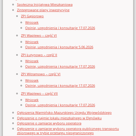
Społeczna Inicjatywa Mieszkaniowa
Zintegrowane plany inwestycyjne
ZPI Gąsiorowo
Wniosek
Opinie, uzgodnienia i konsultacje 17.07.2026
ZPI Waplewo – część VI
Wniosek
Opinie, uzgodnienia i konsultacje 5.06.2026
ZPI Łutynowo – część II
Wniosek
Opinie, uzgodnienia i konsultacje 17.07.2026
ZPI Witramowo – część VI
Wniosek
Opinie, uzgodnienia i konsultacje 17.07.2026
ZPI Waplewo – część VII
Wniosek
Opinie, uzgodnienia i konsultacje 17.07.2026
Ogłoszenia Warmińsko-Mazurskiego Urzędu Wojewódzkiego
Ogłoszenie o najmie lokalu mieszkalnego w Elgnówku
Ogłoszenie o zamiarze wyboru operatora
Ogłoszenie o zamiarze wyboru operatora publicznego transportu
zbiorowego w trybie przetargu nieograniczonego