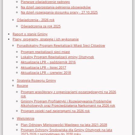
Pierwsze oświadczenie radnego
Na dzień zaprzestania pełnienia obowiązków
Na dzień rozwiązania stosunku pracy - 27.10.2025
Oświadczenia - 2026 rok
Oświadczenia za rok 2025
Raport o stanie Gminy
Plany, programy, strategie i ich wykonanie
Ponadlokalny Program Rewitalizacji Miast Sieci Cittaslow
Program rewitalizacji sieci miast
Lokalny Program Rewitalizacji gminy Olsztynek
Aktualizacja LPR – październik 2016
Aktualizacja LPR – lipiec 2017
Aktualizacja LPR – czerwiec 2018
Strategia Rozwoju Gminy
Roczne
Program współpracy z organizacjami pozarządowymi na 2026
rok
Gminny Program Profilaktyki i Rozwiązywania Problemów
Alkoholowych oraz Przeciwdziałania Narkomanii na 2026 rok
Program opieki nad zwierzętami na 2026 rok
Wieloletnie
Plan Odnowy Miejscowości Waplewo na lata 2021-2028
Program Ochrony Środowiska dla Gminy Olsztynek na lata
2023-2026 z perspektywą do 2030 roku