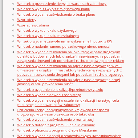
Wniosek o przeniesienie decyzji o warunkach zabudowy
Wniosek o wypis i wyrys z miejscowego planu
Wniosek o wydanie zaświadczenia o braku planu
Wzor_oferty
Wzor_sprawozdania
Wniosek o wykup lokalu użytkowego
Wniosek o wykup lokalu mieszkalnego
Wnisek o wydanie zezwolenia na wykreślenie hipoteki z KW
Wniosek o nadanie numeru porządkowego nieruchomości
Wniosek o wydanie zezwolenia na lokalizację w pasie drogowym
obiektów budowlanych lub urządzeń niezwiązanych z potrzebami
zarządzania drogami lub potrzebami ruchu drogowego oraz reklam
Wniosek o wydanie zezwolenia na zajęcie pasa drogowego w celu
umieszczenia urządzeń infrastruktury technicznej niezwiązanych z
potrzebami zarządzania drogami lub potrzebami ruchu drogowego
Wniosek o wydanie zezwolenia na zajęcie pasa drogowego drogi
gminnej w celu prowadzenia robót
Wniosek o uzgodnienie lokalizacji/przebudowy zjazdu
Wniosek o wydanie dowodu osobistego
Wniosek o wydanie decyzji o ustalenie lokalizacji inwestycji celu
publicznego albo warunków zabudowy
Udzielenia licencji na wykonywanie krajowego transportu
drogowego w zakresie przewozu osób taksówką
Wniosek o wydanie zaświadczenia o rewitalizacji
Wniosek o dotację z programu Ciepłe Mieszkanie
Wniosek o płatność z programu Ciepłe Mieszkanie
Wniosek o wydanie decyzji o środowiskowych uwarunkowaniach