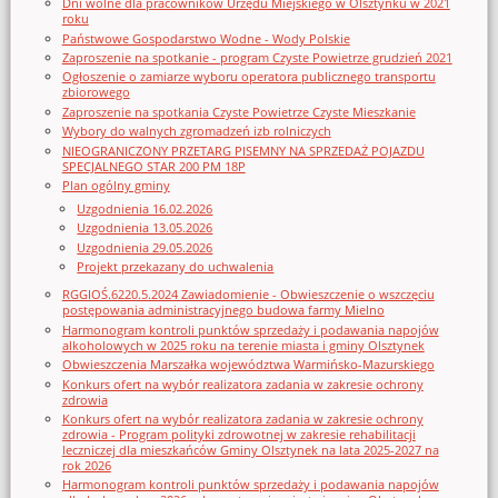
Dni wolne dla pracowników Urzędu Miejskiego w Olsztynku w 2021
roku
Państwowe Gospodarstwo Wodne - Wody Polskie
Zaproszenie na spotkanie - program Czyste Powietrze grudzień 2021
Ogłoszenie o zamiarze wyboru operatora publicznego transportu
zbiorowego
Zaproszenie na spotkania Czyste Powietrze Czyste Mieszkanie
Wybory do walnych zgromadzeń izb rolniczych
NIEOGRANICZONY PRZETARG PISEMNY NA SPRZEDAŻ POJAZDU
SPECJALNEGO STAR 200 PM 18P
Plan ogólny gminy
Uzgodnienia 16.02.2026
Uzgodnienia 13.05.2026
Uzgodnienia 29.05.2026
Projekt przekazany do uchwalenia
RGGIOŚ.6220.5.2024 Zawiadomienie - Obwieszczenie o wszczęciu
postępowania administracyjnego budowa farmy Mielno
Harmonogram kontroli punktów sprzedaży i podawania napojów
alkoholowych w 2025 roku na terenie miasta i gminy Olsztynek
Obwieszczenia Marszałka województwa Warmińsko-Mazurskiego
Konkurs ofert na wybór realizatora zadania w zakresie ochrony
zdrowia
Konkurs ofert na wybór realizatora zadania w zakresie ochrony
zdrowia - Program polityki zdrowotnej w zakresie rehabilitacji
leczniczej dla mieszkańców Gminy Olsztynek na lata 2025-2027 na
rok 2026
Harmonogram kontroli punktów sprzedaży i podawania napojów