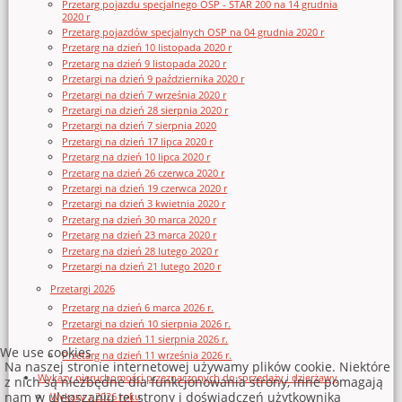
Przetarg pojazdu specjalnego OSP - STAR 200 na 14 grudnia
2020 r
Przetarg pojazdów specjalnych OSP na 04 grudnia 2020 r
Przetarg na dzień 10 listopada 2020 r
Przetarg na dzień 9 listopada 2020 r
Przetargi na dzień 9 października 2020 r
Przetargi na dzień 7 września 2020 r
Przetargi na dzień 28 sierpnia 2020 r
Przetargi na dzień 7 sierpnia 2020
Przetargi na dzień 17 lipca 2020 r
Przetarg na dzień 10 lipca 2020 r
Przetarg na dzień 26 czerwca 2020 r
Przetargi na dzień 19 czerwca 2020 r
Przetargi na dzień 3 kwietnia 2020 r
Przetarg na dzień 30 marca 2020 r
Przetarg na dzień 23 marca 2020 r
Przetarg na dzień 28 lutego 2020 r
Przetargi na dzień 21 lutego 2020 r
Przetargi 2026
Przetarg na dzień 6 marca 2026 r.
Przetargi na dzień 10 sierpnia 2026 r.
Przetarg na dzień 11 sierpnia 2026 r.
We use cookies
Przetarg na dzień 11 września 2026 r.
Na naszej stronie internetowej używamy plików cookie. Niektóre
Wykazy nieruchomości przeznaczonych do sprzedaży i dzierżawy
z nich są niezbędne dla funkcjonowania strony, inne pomagają
nam w ulepszaniu tej strony i doświadczeń użytkownika
Wykazy z 2026 roku