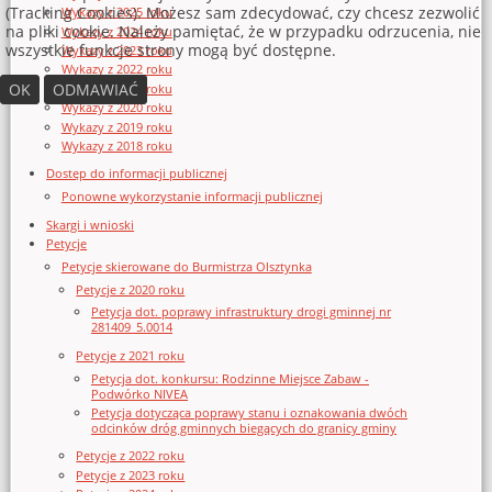
(Tracking Cookies). Możesz sam zdecydować, czy chcesz zezwolić
Wykazy z 2025 roku
na pliki cookie. Należy pamiętać, że w przypadku odrzucenia, nie
Wykazy z 2024 roku
wszystkie funkcje strony mogą być dostępne.
Wykazy z 2023 roku
Wykazy z 2022 roku
OK
ODMAWIAĆ
Wykazy z 2021 roku
Wykazy z 2020 roku
Wykazy z 2019 roku
Wykazy z 2018 roku
Dostęp do informacji publicznej
Ponowne wykorzystanie informacji publicznej
Skargi i wnioski
Petycje
Petycje skierowane do Burmistrza Olsztynka
Petycje z 2020 roku
Petycja dot. poprawy infrastruktury drogi gminnej nr
281409_5.0014
Petycje z 2021 roku
Petycja dot. konkursu: Rodzinne Miejsce Zabaw -
Podwórko NIVEA
Petycja dotycząca poprawy stanu i oznakowania dwóch
odcinków dróg gminnych biegących do granicy gminy
Petycje z 2022 roku
Petycje z 2023 roku