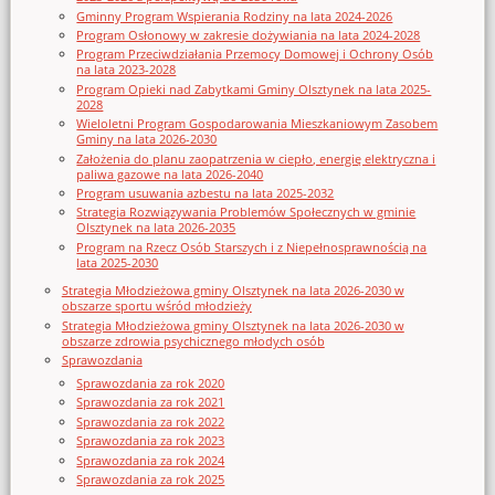
Gminny Program Wspierania Rodziny na lata 2024-2026
Program Osłonowy w zakresie dożywiania na lata 2024-2028
Program Przeciwdziałania Przemocy Domowej i Ochrony Osób
na lata 2023-2028
Program Opieki nad Zabytkami Gminy Olsztynek na lata 2025-
2028
Wieloletni Program Gospodarowania Mieszkaniowym Zasobem
Gminy na lata 2026-2030
Założenia do planu zaopatrzenia w ciepło, energię elektryczna i
paliwa gazowe na lata 2026-2040
Program usuwania azbestu na lata 2025-2032
Strategia Rozwiązywania Problemów Społecznych w gminie
Olsztynek na lata 2026-2035
Program na Rzecz Osób Starszych i z Niepełnosprawnością na
lata 2025-2030
Strategia Młodzieżowa gminy Olsztynek na lata 2026-2030 w
obszarze sportu wśród młodzieży
Strategia Młodzieżowa gminy Olsztynek na lata 2026-2030 w
obszarze zdrowia psychicznego młodych osób
Sprawozdania
Sprawozdania za rok 2020
Sprawozdania za rok 2021
Sprawozdania za rok 2022
Sprawozdania za rok 2023
Sprawozdania za rok 2024
Sprawozdania za rok 2025