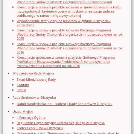
Współpracy Gminy Olsztynek z organizacjami pozarządowymi
Konsultacje w sprawie projektu uchwały w sprawie określenia trybu
i szczegółowych kryteriów oceny wniosków o realizację zadania
publicznego w ramach inicjatywy lokalnej
Wprowadzenie strefy ciszy na jeziorach w gminie Olsztynek –
konsultacje
Konsultacje w sprawie projektu uchwały Rocznego Programu
Współpracy Gminy Olsztynek z organizacjami pozarządowymi na rok
2025
Konsultacje w sprawie projektu uchwały Rocznego Programu
Współpracy Gminy Olsztynek z organizacjami pozarządowymi na rok
2026
Konsultacje społeczne w sprawie przyjęcia Gminnego Programu
Profilaktyki i Rozwiązywania Problemów Alkoholowych oraz
Przeciwdziałania Narkomanii na rok 2026
Młodzieżowa Rada Miejska
Skład Młodzieżowej Rady
Kontakt
Statut
Rada Seniorów w Olsztynku
Nabór kandydatów do II kadencji Rady Seniorów w Olsztynku
Urząd Miejski
Informacje Ogólne
Regulamin Organizacyjny Urzedu Miejskiego w Olsztynku
Kodeks etyki UM w Olsztynku
Dokumentacja dot. Zintegrowanego Systemu Zarządzania Jakością