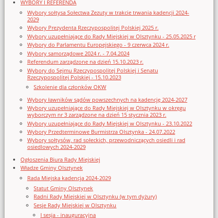
WYBORY I REFERENDA
Wybory sołtysa Sołectwa Zezuty w trakcie trwania kadencji 2024-
2029
Wybory Prezydenta Rzeczypospolitej Polskiej 2025 r.
Wybory uzupełniające do Rady Miejskiej w Olsztynku - 25.05.2025 r
Wybory do Parlamentu Europejskiego - 9 czerwca 2024 r.
Wybory samorządowe 2024 r. - 7.04.2024
Referendum zarządzone na dzień 15.10.2023 r.
Wybory do Sejmu Rzeczypospolitej Polskiej i Senatu
Rzeczypospolitej Polskiej - 15.10.2023
Szkolenie dla członków OKW
Wybory ławników sądów powszechnych na kadencję 2024-2027
Wybory uzupełniające do Rady Miejskiej w Olsztynku w okręgu
wyborczym nr 3 zarządzone na dzień 15 stycznia 2023 r.
Wybory uzupełniające do Rady Miejskiej w Olsztynku - 23.10.2022
Wybory Przedterminowe Burmistrza Olsztynka - 24.07.2022
Wybory sołtysów, rad sołeckich, przewodniczących osiedli i rad
osiedlowych 2024-2029
Ogłoszenia Biura Rady Miejskiej
Władze Gminy Olsztynek
Rada Miejska kadencja 2024-2029
Statut Gminy Olsztynek
Radni Rady Miejskiej w Olsztynku (w tym dyżury)
Sesje Rady Miejskiej w Olsztynku
I sesja - inauguracyjna