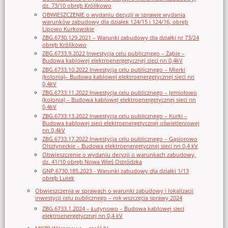
dz. 73/10 obręb Królikowo
OBWIESZCZENIE o wydaniu decyzji w sprawie wydania
warunków zabudowy dla działek 124/15 i 124/16, obręb
Lipowo Kurkowskie
ZBG.6730.129.2021 – Warunki zabudowy dla działki nr 73/24
obręb Królikowo
ZBG.6733.9.2022 Inwestycja celu publicznego – Ząbie –
Budowa kablowej elektroenergetycznej sieci nn 0,4kV
ZBG.6733.10.2022 Inwestycja celu publicznego – Mierki
(kolonia)– Budowa kablowej elektroenergetycznej sieci nn
0,4kV
ZBG.6733.11.2022 Inwestycja celu publicznego – Jemiołowo
(kolonia) – Budowa kablowej elektroenergetycznej sieci nn
0,4kV
ZBG.6733.13.2022 Inwestycja celu publicznego – Kurki –
Budowa kablowej sieci elektroenergetycznej oświetleniowej
nn 0,4kV
ZBG.6733.17.2022 Inwestycja celu publicznego – Gąsiorowo
Olsztyneckie – Budowa elektroenergetycznej sieci nn 0,4 kV
Obwieszczenie o wydaniu decyzji o warunkach zabudowy,
dz. 41/10 obręb Nowa Wieś Ostródzka
GNP.6730.185.2023 - Warunki zabudowy dla działki 1/13
obręb Lutek
Obwieszczenia w sprawach o warunki zabudowy i lokalizacji
inwestycji celu publicznego – rok wszczęcia sprawy 2024
ZBG.6733.1.2024 – Łutynowo – Budowa kablowej sieci
elektroenergetycznej nn 0,4 kV