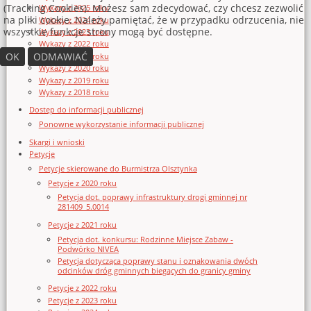
(Tracking Cookies). Możesz sam zdecydować, czy chcesz zezwolić
Wykazy z 2025 roku
na pliki cookie. Należy pamiętać, że w przypadku odrzucenia, nie
Wykazy z 2024 roku
wszystkie funkcje strony mogą być dostępne.
Wykazy z 2023 roku
Wykazy z 2022 roku
OK
ODMAWIAĆ
Wykazy z 2021 roku
Wykazy z 2020 roku
Wykazy z 2019 roku
Wykazy z 2018 roku
Dostęp do informacji publicznej
Ponowne wykorzystanie informacji publicznej
Skargi i wnioski
Petycje
Petycje skierowane do Burmistrza Olsztynka
Petycje z 2020 roku
Petycja dot. poprawy infrastruktury drogi gminnej nr
281409_5.0014
Petycje z 2021 roku
Petycja dot. konkursu: Rodzinne Miejsce Zabaw -
Podwórko NIVEA
Petycja dotycząca poprawy stanu i oznakowania dwóch
odcinków dróg gminnych biegących do granicy gminy
Petycje z 2022 roku
Petycje z 2023 roku