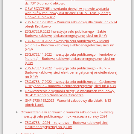
dz. 73/10 obręb Królikowo
OBWIESZCZENIE o wydaniu decyzji w sprawie wydania
warunków zabudowy dla działek 124/15 i 124/16, obręb
Lipowo Kurkowskie
ZBG.6730.129.2021 – Warunki zabudowy dla działki nr 73/24
obręb Królikowo
ZBG.6733.9.2022 Inwestycja celu publicznego – Ząbie –
Budowa kablowej elektroenergetycznej sieci nn 0,4kV
ZBG.6733.10.2022 Inwestycja celu publicznego – Mierki
(kolonia)– Budowa kablowej elektroenergetycznej sieci nn
0,4kV
ZBG.6733.11.2022 Inwestycja celu publicznego – Jemiołowo
(kolonia) – Budowa kablowej elektroenergetycznej sieci nn
0,4kV
ZBG.6733.13.2022 Inwestycja celu publicznego – Kurki –
Budowa kablowej sieci elektroenergetycznej oświetleniowej
nn 0,4kV
ZBG.6733.17.2022 Inwestycja celu publicznego – Gąsiorowo
Olsztyneckie – Budowa elektroenergetycznej sieci nn 0,4 kV
Obwieszczenie o wydaniu decyzji o warunkach zabudowy,
dz. 41/10 obręb Nowa Wieś Ostródzka
GNP.6730.185.2023 - Warunki zabudowy dla działki 1/13
obręb Lutek
Obwieszczenia w sprawach o warunki zabudowy i lokalizacji
inwestycji celu publicznego – rok wszczęcia sprawy 2024
ZBG.6733.1.2024 – Łutynowo – Budowa kablowej sieci
elektroenergetycznej nn 0,4 kV