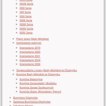
XXVIII Sesja
XXIX Sesja
XXX Sesja
XXXI Sesja
XXXII Sesja
XXXIII Sesja
XXXIV Sesja
XXXV Sesja
Plany pracy Rady Miejskiej
Interpelacje radnych
Interpelacje 2019
Interpelacje 2020
Interpelacje 2021
Interpelacje 2024
Interpelacje 2026
Sprawozdanie z pracy Rady Miejskiej w Olsztynku
Komisje Rady Miejskiej w Olsztynku
Komisja Rewizyjna
Komisja Gospodarki i Budżetu
Komisja Spraw Społecznych
Komisja Skarg, Wniosków i Petycji
Burmistrz Olsztynka
Zastępca Burmistrza Olsztynka
Sekretarz Miasta