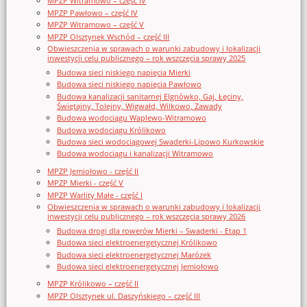
MPZP Witramowo – część IV
MPZP Pawłowo – część IV
MPZP Witramowo – część V
MPZP Olsztynek Wschód – część III
Obwieszczenia w sprawach o warunki zabudowy i lokalizacji
inwestycji celu publicznego – rok wszczęcia sprawy 2025
Budowa sieci niskiego napięcia Mierki
Budowa sieci niskiego napięcia Pawłowo
Budowa kanalizacji sanitarnej Elgnówko, Gaj, Łęciny,
Świętajny, Tolejny, Wigwałd, Wilkowo, Zawady
Budowa wodociągu Waplewo-Witramowo
Budowa wodociągu Królikowo
Budowa sieci wodociągowej Swaderki-Lipowo Kurkowskie
Budowa wodociągu i kanalizacji Witramowo
MPZP Jemiołowo - część II
MPZP Mierki - część V
MPZP Warlity Małe - część I
Obwieszczenia w sprawach o warunki zabudowy i lokalizacji
inwestycji celu publicznego – rok wszczęcia sprawy 2026
Budowa drogi dla rowerów Mierki – Swaderki - Etap 1
Budowa sieci elektroenergetycznej Królikowo
Budowa sieci elektroenergetycznej Marózek
Budowa sieci elektroenergetycznej Jemiołowo
MPZP Królikowo – część II
MPZP Olsztynek ul. Daszyńskiego – część III