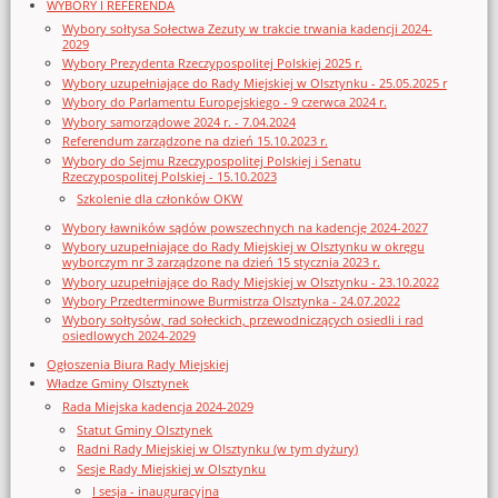
WYBORY I REFERENDA
Wybory sołtysa Sołectwa Zezuty w trakcie trwania kadencji 2024-
2029
Wybory Prezydenta Rzeczypospolitej Polskiej 2025 r.
Wybory uzupełniające do Rady Miejskiej w Olsztynku - 25.05.2025 r
Wybory do Parlamentu Europejskiego - 9 czerwca 2024 r.
Wybory samorządowe 2024 r. - 7.04.2024
Referendum zarządzone na dzień 15.10.2023 r.
Wybory do Sejmu Rzeczypospolitej Polskiej i Senatu
Rzeczypospolitej Polskiej - 15.10.2023
Szkolenie dla członków OKW
Wybory ławników sądów powszechnych na kadencję 2024-2027
Wybory uzupełniające do Rady Miejskiej w Olsztynku w okręgu
wyborczym nr 3 zarządzone na dzień 15 stycznia 2023 r.
Wybory uzupełniające do Rady Miejskiej w Olsztynku - 23.10.2022
Wybory Przedterminowe Burmistrza Olsztynka - 24.07.2022
Wybory sołtysów, rad sołeckich, przewodniczących osiedli i rad
osiedlowych 2024-2029
Ogłoszenia Biura Rady Miejskiej
Władze Gminy Olsztynek
Rada Miejska kadencja 2024-2029
Statut Gminy Olsztynek
Radni Rady Miejskiej w Olsztynku (w tym dyżury)
Sesje Rady Miejskiej w Olsztynku
I sesja - inauguracyjna