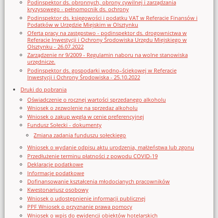
Podinspektor ds. obronnych, obrony cywilnej i zarządzania
kryzysowego - pełnomocnik ds. ochrony
Podinspektor ds. księgowości i podatku VAT w Referacie Finansów i
Podatków w Urzędzie Miejskim w Olsztynku
Oferta pracy na zastępstwo - podinspektor ds. drogownictwa w
Referacie Inwestycji i Ochrony Środowiska Urzędu Miejskiego w
Olsztynku - 26.07.2022
Zarządzenie nr 9/2009 - Regulamin naboru na wolne stanowiska
urzędnicze.
Podinspektor ds. gospodarki wodno–ściekowej w Referacie
Inwestycji i Ochrony Środowiska - 25.10.2022
Druki do pobrania
Oświadczenie o rocznej wartości sprzedanego alkoholu
Wniosek o zezwolenie na sprzedaz alkoholu
Wniosek o zakup węgla w cenie preferencyjnej
Fundusz Sołecki - dokumenty
Zmiana zadania funduszu sołeckiego
Wniosek o wydanie odpisu aktu urodzenia, małżeństwa lub zgonu
Przedłużenie terminu płatności z powodu COVID-19
Deklaracje podatkowe
Informacje podatkowe
Dofinansowanie kształcenia młodocianych pracowników
Kwestonariusz osobowy
Wniosek o udostępnienie informacji publicznej
PPF Wniosek o przyznanie prawa pomocy
Wniosek o wpis do ewidencji obiektów hotelarskich