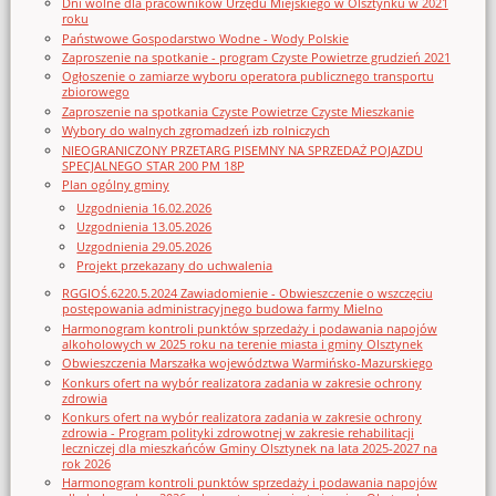
Dni wolne dla pracowników Urzędu Miejskiego w Olsztynku w 2021
roku
Państwowe Gospodarstwo Wodne - Wody Polskie
Zaproszenie na spotkanie - program Czyste Powietrze grudzień 2021
Ogłoszenie o zamiarze wyboru operatora publicznego transportu
zbiorowego
Zaproszenie na spotkania Czyste Powietrze Czyste Mieszkanie
Wybory do walnych zgromadzeń izb rolniczych
NIEOGRANICZONY PRZETARG PISEMNY NA SPRZEDAŻ POJAZDU
SPECJALNEGO STAR 200 PM 18P
Plan ogólny gminy
Uzgodnienia 16.02.2026
Uzgodnienia 13.05.2026
Uzgodnienia 29.05.2026
Projekt przekazany do uchwalenia
RGGIOŚ.6220.5.2024 Zawiadomienie - Obwieszczenie o wszczęciu
postępowania administracyjnego budowa farmy Mielno
Harmonogram kontroli punktów sprzedaży i podawania napojów
alkoholowych w 2025 roku na terenie miasta i gminy Olsztynek
Obwieszczenia Marszałka województwa Warmińsko-Mazurskiego
Konkurs ofert na wybór realizatora zadania w zakresie ochrony
zdrowia
Konkurs ofert na wybór realizatora zadania w zakresie ochrony
zdrowia - Program polityki zdrowotnej w zakresie rehabilitacji
leczniczej dla mieszkańców Gminy Olsztynek na lata 2025-2027 na
rok 2026
Harmonogram kontroli punktów sprzedaży i podawania napojów