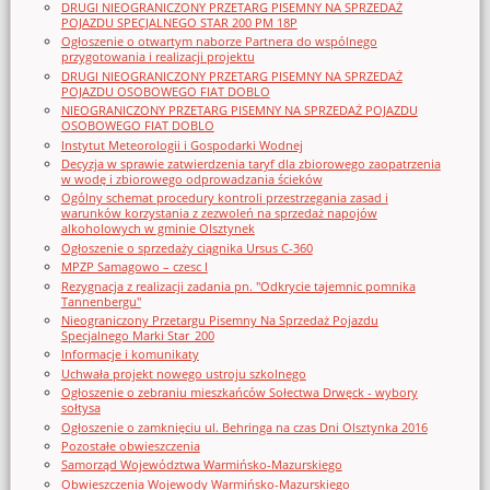
DRUGI NIEOGRANICZONY PRZETARG PISEMNY NA SPRZEDAŻ
POJAZDU SPECJALNEGO STAR 200 PM 18P
Ogłoszenie o otwartym naborze Partnera do wspólnego
przygotowania i realizacji projektu
DRUGI NIEOGRANICZONY PRZETARG PISEMNY NA SPRZEDAŻ
POJAZDU OSOBOWEGO FIAT DOBLO
NIEOGRANICZONY PRZETARG PISEMNY NA SPRZEDAŻ POJAZDU
OSOBOWEGO FIAT DOBLO
Instytut Meteorologii i Gospodarki Wodnej
Decyzja w sprawie zatwierdzenia taryf dla zbiorowego zaopatrzenia
w wodę i zbiorowego odprowadzania ścieków
Ogólny schemat procedury kontroli przestrzegania zasad i
warunków korzystania z zezwoleń na sprzedaż napojów
alkoholowych w gminie Olsztynek
Ogłoszenie o sprzedaży ciągnika Ursus C-360
MPZP Samagowo – czesc I
Rezygnacja z realizacji zadania pn. "Odkrycie tajemnic pomnika
Tannenbergu"
Nieograniczony Przetargu Pisemny Na Sprzedaż Pojazdu
Specjalnego Marki Star_200
Informacje i komunikaty
Uchwała projekt nowego ustroju szkolnego
Ogłoszenie o zebraniu mieszkańców Sołectwa Drwęck - wybory
sołtysa
Ogłoszenie o zamknięciu ul. Behringa na czas Dni Olsztynka 2016
Pozostałe obwieszczenia
Samorząd Województwa Warmińsko-Mazurskiego
Obwieszczenia Wojewody Warmińsko-Mazurskiego