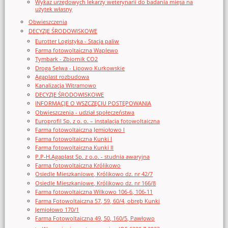
Wykaz urzędowych lekarzy weterynarii do badania mięsa na
użytek własny
Obwieszczenia
DECYZJE ŚRODOWISKOWE
Eurotter Logistyka - Stacja paliw
Farma fotowoltaiczna Waplewo
Tymbark - Zbiornik CO2
Droga Selwa - Lipowo Kurkowskie
Agaplast rozbudowa
Kanalizacja Witramowo
DECYZJE ŚRODOWISKOWE
INFORMACJE O WSZCZĘCIU POSTĘPOWANIA
Obwieszczenia - udział społeczeństwa
Europrofil Sp. z o. o. – instalacja fotowoltaiczna
Farma fotowoltaiczna Jemiołowo I
Farma fotowoltaiczna Kunki I
Farma fotowoltaiczna Kunki II
P.P-H.Agaplast Sp. z o.o. - studnia awaryjna
Farma fotowoltaiczna Królikowo
Osiedle Mieszkaniowe, Królikowo dz. nr 42/7
Osiedle Mieszkaniowe, Królikowo dz. nr 166/8
Farma fotowoltaiczna Wilkowo 106-6, 106-11
Farma Fotowoltaiczna 57, 59, 60/4, obręb Kunki
Jemiołowo 170/1
Farma Fotowoltaiczna 49, 50, 160/5, Pawłowo