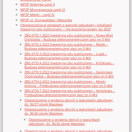
MPZP Ameryka-część II
MPZP Mrongowiusza-część VI
MPZP Mierki – część IV
MPZP ul. Grunwaldzka i Mazurska
Obwieszczenia w sprawach o warunki zabudowy i lokalizacji
inwestycji celu publicznego – rok wszczęcia sprawy do 2023
ZBG.6733.1.2022 Inwestycja celu publicznego – Nowa Wieś
Ostródzka – Budowa elektroenergetycznej sieci nn 0,4kV
ZBG.6733.2.2022 Inwestycja celu publicznego – Mańki –
Budowa elektroenergetycznej sieci nn 0,4kV
ZBG.6733.3.2022 Inwestycja celu publicznego – Lutek –
Budowa elektroenergetycznej sieci nn 0,4kV
ZBG.6733.4.2022 Inwestycja celu publicznego – Królikowo –
Budowa elektroenergetycznej sieci nn 0,4kV
ZBG.6733.5.2022 Inwestycja celu publicznego – Gąsiorowo
Olsztyneckie – Budowa elektroenergetycznej sieci nn 0,4kV
ZBG.6733.6.2022 Inwestycja celu publicznego – Mierki
kolonia – Przebudowa elektroenergetycznej sieci nn 0,4kV
ZBG.6733.7.2022 Inwestycja celu publicznego – Jemiołowo –
Przebudowa elektroenergetycznej sieci nn 0,4kV
Obwieszczenie o wydaniu decyzji o warunkach zabudowy,
dz. 36/27 obręb Waplewo
Obwieszczenie o wydaniu decyzji o warunkach zabudowy,
dz. 36/26 obręb Waplewo
Obwieszczenie o wydaniu decyzji o warunkach
zabudowy, dz. 36/26 obręb Waplewo
Obwieszczenie o wydaniu decyzji o warunkach zabudowy,