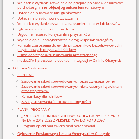
Wniosek o wydanie zezwolenia na przejazd pojazdów ciężarowych
po drodze gminnej objętej ograniczeniem tonażowym
Dotacje do budowy studni głębinowych
Dotacje na przydomowe oczyszczalnie
Wniosek o wydanie zezwolenia na usunięcie drzew lub krzewów
Zgłoszenie zamiaru usunięcia drzew
Uzgodnienie zasad korzystania z przystanków
Wydanie opinii na wykorzystanie dróg w sposób szczególny
Formularz zgłoszenia do ewidencji zbiorników bezodpływowych i
przydomowych oczyszczalni ścieków
Pismo dotyczące aktu planowania przestrzennego
modeLOWE przestrzenie edukacji i integracji w Gminie Olsztynek
Ochrona Środowiska
Rolnictwo
Szacowanie szkód spowodowanych przez zwierzęta łowne
Szacowanie szkód spowodowanych niekorzystnymi zjawiskami
atmosferycznymi
Komunikaty dla rolników
Zasady stosowania środków ochrony roślin
PLANY I PROGRAMY
„PROGRAM OCHRONY ŚRODOWISKA DLA GMINY OLSZTYNEK
NA LATA 2019-2022 Z PERSPEKTYWĄ DO ROKU 2026”
Program opieki nad zwierzętami bezdomnymi
Ogloszenie Powiatowego Lekarza Weterynarii w Olsztynie