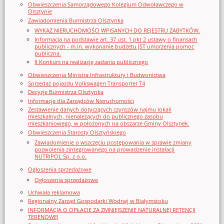
Obwieszczenia Samorządowego Kolegium Odwoławczego w
Olsztynie
Zawiadomienia Burmistrza Olsztynka
WYKAZ NIERUCHOMOŚCI WPISANYCH DO REJESTRU ZABYTKÓW.
Informacja na podstawie art. 37 ust. 1 pkt 2 ustawy o finansach
publicznych - m.in. wykonanie budżetu JST umorzenia pomoc
publiczna.
II Konkurs na realizację zadania publicznego
Obwieszczenia Ministra Infrastruktury i Budwonictwa
Sprzedaż pojazdu Volkswagen Transporter T4
Decyzje Burmistrza Olsztynka
Informacje dla Zarządców Nieruchomości
Zestawienie danych dotyczących czynszów najmu lokali
mieszkalnych, nienależących do publicznego zasobu
mieszkaniowego, w położonych na obszarze Gminy Olsztynek.
Obwieszczenia Starosty Olsztyńskiego
Zawiadomienie o wszczęciu postępowania w sprawie zmiany
pozwolenia zintegrowanego na prowadzenie instalacji
NUTRIPOL Sp. z o.o.
Ogłoszenia sprzedażowe
Ogłoszenia sprzedażowe
Uchwała reklamowa
Regionalny Zarząd Gospodarki Wodnej w Białymstoku
INFORMACJA O OPŁACIE ZA ZMNIEJSZENIE NATURALNEJ RETENCJI
TERENOWEJ