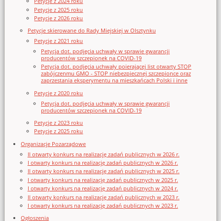
Petycje z 2024 roku
Petycje z 2025 roku
Petycje z 2026 roku
Petycje skierowane do Rady Miejskiej w Olsztynku
Petycje z 2021 roku
Petycja dot. podjęcia uchwały w sprawie gwarancji
producentów szczepionek na COVID-19
Petycja dot. podjęcia uchwały poierającej list otwarty STOP
zabójczenmu GMO - STOP niebezpiecznej szczepionce oraz
zaprzestania eksperymentu na mieszkańcach Polski i inne
Petycje z 2020 roku
Petycja dot. podjęcia uchwały w sprawie gwarancji
producentów szczepionek na COVID-19
Petycje z 2023 roku
Petycje z 2025 roku
Organizacje Pozarządowe
II otwarty konkurs na realizację zadań publicznych w 2026 r.
I otwarty konkurs na realizację zadań publicznych w 2026 r.
II otwarty konkurs na realizację zadań publicznych w 2025 r.
I otwarty konkurs na realizację zadań publicznych w 2025 r.
I otwarty konkurs na realizację zadań publicznych w 2024 r.
II otwarty konkurs na realizację zadań publicznych w 2023 r.
I otwarty konkurs na realizację zadań publicznych w 2023 r.
Ogłoszenia