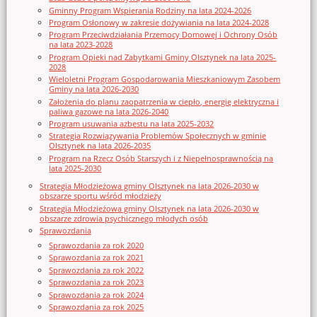
Gminny Program Wspierania Rodziny na lata 2024-2026
Program Osłonowy w zakresie dożywiania na lata 2024-2028
Program Przeciwdziałania Przemocy Domowej i Ochrony Osób
na lata 2023-2028
Program Opieki nad Zabytkami Gminy Olsztynek na lata 2025-
2028
Wieloletni Program Gospodarowania Mieszkaniowym Zasobem
Gminy na lata 2026-2030
Założenia do planu zaopatrzenia w ciepło, energię elektryczna i
paliwa gazowe na lata 2026-2040
Program usuwania azbestu na lata 2025-2032
Strategia Rozwiązywania Problemów Społecznych w gminie
Olsztynek na lata 2026-2035
Program na Rzecz Osób Starszych i z Niepełnosprawnością na
lata 2025-2030
Strategia Młodzieżowa gminy Olsztynek na lata 2026-2030 w
obszarze sportu wśród młodzieży
Strategia Młodzieżowa gminy Olsztynek na lata 2026-2030 w
obszarze zdrowia psychicznego młodych osób
Sprawozdania
Sprawozdania za rok 2020
Sprawozdania za rok 2021
Sprawozdania za rok 2022
Sprawozdania za rok 2023
Sprawozdania za rok 2024
Sprawozdania za rok 2025