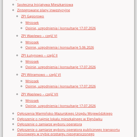
Społeczna Inicjatywa Mieszkaniowa
Zintegrowane plany inwestycyjne
ZPI Gąsiorowo
Wniosek
Opinie, uzgodnienia i konsultacje 17.07.2026
ZPI Waplewo – część VI
Wniosek
Opinie, uzgodnienia i konsultacje 5.06.2026
ZPI Łutynowo – część II
Wniosek
Opinie, uzgodnienia i konsultacje 17.07.2026
ZPI Witramowo – część VI
Wniosek
Opinie, uzgodnienia i konsultacje 17.07.2026
ZPI Waplewo – część VII
Wniosek
Opinie, uzgodnienia i konsultacje 17.07.2026
Ogłoszenia Warmińsko-Mazurskiego Urzędu Wojewódzkiego
Ogłoszenie o najmie lokalu mieszkalnego w Elgnówku
Ogłoszenie o zamiarze wyboru operatora
Ogłoszenie o zamiarze wyboru operatora publicznego transportu
zbiorowego w trybie przetargu nieograniczonego