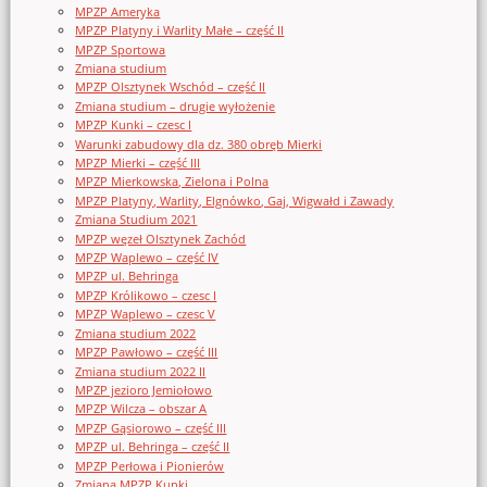
MPZP Ameryka
MPZP Platyny i Warlity Małe – część II
MPZP Sportowa
Zmiana studium
MPZP Olsztynek Wschód – część II
Zmiana studium – drugie wyłożenie
MPZP Kunki – czesc I
Warunki zabudowy dla dz. 380 obręb Mierki
MPZP Mierki – część III
MPZP Mierkowska, Zielona i Polna
MPZP Platyny, Warlity, Elgnówko, Gaj, Wigwałd i Zawady
Zmiana Studium 2021
MPZP węzeł Olsztynek Zachód
MPZP Waplewo – część IV
MPZP ul. Behringa
MPZP Królikowo – czesc I
MPZP Waplewo – czesc V
Zmiana studium 2022
MPZP Pawłowo – część III
Zmiana studium 2022 II
MPZP jezioro Jemiołowo
MPZP Wilcza – obszar A
MPZP Gąsiorowo – część III
MPZP ul. Behringa – część II
MPZP Perłowa i Pionierów
Zmiana MPZP Kunki