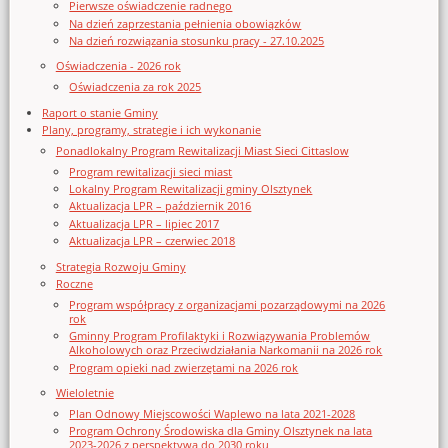
Pierwsze oświadczenie radnego
Na dzień zaprzestania pełnienia obowiązków
Na dzień rozwiązania stosunku pracy - 27.10.2025
Oświadczenia - 2026 rok
Oświadczenia za rok 2025
Raport o stanie Gminy
Plany, programy, strategie i ich wykonanie
Ponadlokalny Program Rewitalizacji Miast Sieci Cittaslow
Program rewitalizacji sieci miast
Lokalny Program Rewitalizacji gminy Olsztynek
Aktualizacja LPR – październik 2016
Aktualizacja LPR – lipiec 2017
Aktualizacja LPR – czerwiec 2018
Strategia Rozwoju Gminy
Roczne
Program współpracy z organizacjami pozarządowymi na 2026
rok
Gminny Program Profilaktyki i Rozwiązywania Problemów
Alkoholowych oraz Przeciwdziałania Narkomanii na 2026 rok
Program opieki nad zwierzętami na 2026 rok
Wieloletnie
Plan Odnowy Miejscowości Waplewo na lata 2021-2028
Program Ochrony Środowiska dla Gminy Olsztynek na lata
2023-2026 z perspektywą do 2030 roku