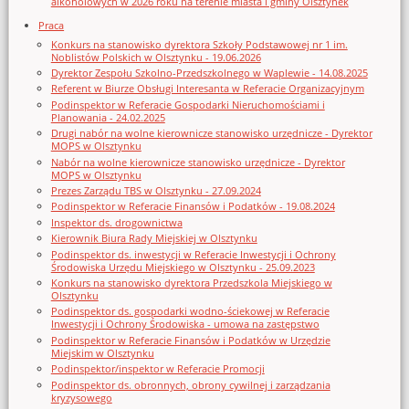
alkoholowych w 2026 roku na terenie miasta i gminy Olsztynek
Praca
Konkurs na stanowisko dyrektora Szkoły Podstawowej nr 1 im.
Noblistów Polskich w Olsztynku - 19.06.2026
Dyrektor Zespołu Szkolno-Przedszkolnego w Waplewie - 14.08.2025
Referent w Biurze Obsługi Interesanta w Referacie Organizacyjnym
Podinspektor w Referacie Gospodarki Nieruchomościami i
Planowania - 24.02.2025
Drugi nabór na wolne kierownicze stanowisko urzędnicze - Dyrektor
MOPS w Olsztynku
Nabór na wolne kierownicze stanowisko urzędnicze - Dyrektor
MOPS w Olsztynku
Prezes Zarządu TBS w Olsztynku - 27.09.2024
Podinspektor w Referacie Finansów i Podatków - 19.08.2024
Inspektor ds. drogownictwa
Kierownik Biura Rady Miejskiej w Olsztynku
Podinspektor ds. inwestycji w Referacie Inwestycji i Ochrony
Środowiska Urzędu Miejskiego w Olsztynku - 25.09.2023
Konkurs na stanowisko dyrektora Przedszkola Miejskiego w
Olsztynku
Podinspektor ds. gospodarki wodno-ściekowej w Referacie
Inwestycji i Ochrony Środowiska - umowa na zastępstwo
Podinspektor w Referacie Finansów i Podatków w Urzędzie
Miejskim w Olsztynku
Podinspektor/inspektor w Referacie Promocji
Podinspektor ds. obronnych, obrony cywilnej i zarządzania
kryzysowego