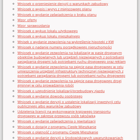
Wniosek o przeniesienie decyzji o warunkach zabudowy
Wniosek o wypis i wyrys z miejscowego planu
Wniosek o wydanie zaświadczenia o braku planu
Wzor_oferty
Wzor_sprawozdania
Wniosek o wykup lokalu użytkowego
Wniosek o wykup lokalu mieszkalnego
Wnisek o wydanie zezwolenia na wykreślenie hipoteki z KW
Wniosek o nadanie numeru porządkowego nieruchomości
Wniosek o wydanie zezwolenia na lokalizację w pasie drogowym
obiektów budowlanych lub urządzeń niezwiązanych z potrzebami
zarządzania drogami lub potrzebami ruchu drogowego oraz reklam
Wniosek o wydanie zezwolenia na zajęcie pasa drogowego w celu
umieszczenia urządzeń infrastruktury technicznej niezwiązanych z
potrzebami zarządzania drogami lub potrzebami ruchu drogowego
Wniosek o wydanie zezwolenia na zajęcie pasa drogowego drogi
gminnej w celu prowadzenia robót
Wniosek o uzgodnienie lokalizacji/przebudowy zjazdu
Wniosek o wydanie dowodu osobistego
Wniosek o wydanie decyzji o ustalenie lokalizacji inwestycji celu
publicznego albo warunków zabudowy
Udzielenia licencji na wykonywanie krajowego transportu
drogowego w zakresie przewozu osób taksówką
Wniosek o wydanie zaświadczenia o rewitalizacji
Wniosek o dotację z programu Ciepłe Mieszkanie
Wniosek o płatność z programu Ciepłe Mieszkanie
Wniosek o wydanie decyzji o środowiskowych uwarunkowaniach