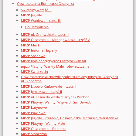
Obwieszczenia Burmistrza Olsztynka
Świętajny – część III
MPZP Jagiełły
MPZP Waplewo – czesc III
Do uchwalenia
MPZP ul. Grunwaldzka-czesc III
MPZP Olsztynek ul. Mrongowiusza – część V
MPZP Mierki
MPZP Jeziorna i Jagielly
MPZP Sosnowa
MPZP linia energetyczna Olsztynek-Biesal
mpzp Platyny, Warlity Małe - obwieszczenie
MPZP Świerkocin
Obwieszczenie w sprawie projektu zmiany mpzp m. Olsztynek
ul. Słoneczna
MPZP Lipowo Kurkowskie – czesc II
MPZP Jemiołowo – część II
MPZP ul. Leśna do węzła Olsztynek Wschód
MPZP Platyny, Warlity, Wigwałd, Gaj, Drwęck
MPZP Łutynowo
MPZP Pawłowo
MPZP Jagielly, Strazacka, Grunwaldzka, Mazurska, Warszawska
MPZP Platyny i Warlity Małe
MPZP Olsztynek ul. Poranna
MPZP Słoneczna