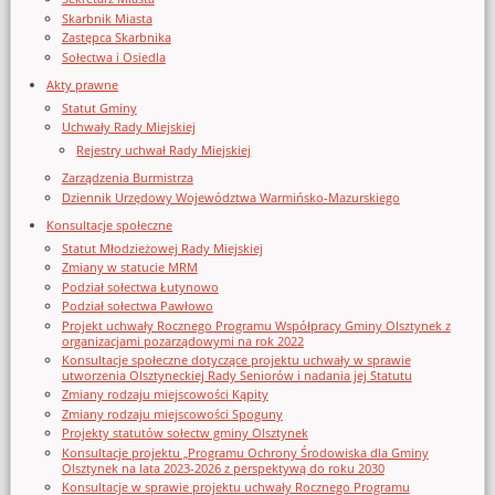
Skarbnik Miasta
Zastępca Skarbnika
Sołectwa i Osiedla
Akty prawne
Statut Gminy
Uchwały Rady Miejskiej
Rejestry uchwał Rady Miejskiej
Zarządzenia Burmistrza
Dziennik Urzędowy Województwa Warmińsko-Mazurskiego
Konsultacje społeczne
Statut Młodzieżowej Rady Miejskiej
Zmiany w statucie MRM
Podział sołectwa Łutynowo
Podział sołectwa Pawłowo
Projekt uchwały Rocznego Programu Współpracy Gminy Olsztynek z
organizacjami pozarządowymi na rok 2022
Konsultacje społeczne dotyczące projektu uchwały w sprawie
utworzenia Olsztyneckiej Rady Seniorów i nadania jej Statutu
Zmiany rodzaju miejscowości Kąpity
Zmiany rodzaju miejscowości Spoguny
Projekty statutów sołectw gminy Olsztynek
Konsultacje projektu „Programu Ochrony Środowiska dla Gminy
Olsztynek na lata 2023-2026 z perspektywą do roku 2030
Konsultacje w sprawie projektu uchwały Rocznego Programu