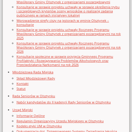
Współpracy Gminy Olsztynek z organizacjami pozarządowymi
Konsultacje w sprawie projektu uchwały w sprawie określenia trybu
i szczegółowych kryteriów oceny wniosków o realizację zadania
publicznego w ramach inicjatywy lokalnej
Wprowadzenie strefy ciszy na jeziorach w gminie Olsztynek –
konsultacje
Konsultacje w sprawie projektu uchwały Rocznego Programu
Współpracy Gminy Olsztynek z organizacjami pozarządowymi na rok
2025
Konsultacje w sprawie projektu uchwały Rocznego Programu
Współpracy Gminy Olsztynek z organizacjami pozarządowymi na rok
2026
Konsultacje społeczne w sprawie przyjęcia Gminnego Programu
Profilaktyki i Rozwiązywania Problemów Alkoholowych oraz
Przeciwdziałania Narkomanii na rok 2026
Młodzieżowa Rada Miejska
Skład Młodzieżowej Rady
Kontakt
Statut
Rada Seniorów w Olsztynku
Nabór kandydatów do II kadencji Rady Seniorów w Olsztynku
Urząd Miejski
Informacje Ogólne
Regulamin Organizacyjny Urzedu Miejskiego w Olsztynku
Kodeks etyki UM w Olsztynku
Dokumentacja dot. Zintegrowanego Systemu Zarządzania Jakością