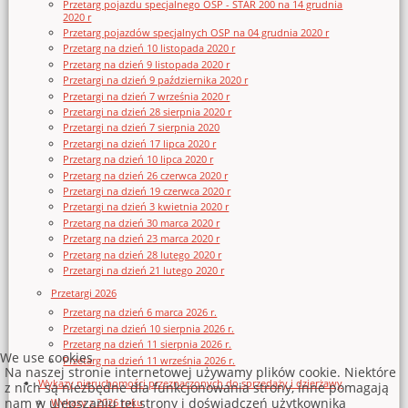
Przetarg pojazdu specjalnego OSP - STAR 200 na 14 grudnia
2020 r
Przetarg pojazdów specjalnych OSP na 04 grudnia 2020 r
Przetarg na dzień 10 listopada 2020 r
Przetarg na dzień 9 listopada 2020 r
Przetargi na dzień 9 października 2020 r
Przetargi na dzień 7 września 2020 r
Przetargi na dzień 28 sierpnia 2020 r
Przetargi na dzień 7 sierpnia 2020
Przetargi na dzień 17 lipca 2020 r
Przetarg na dzień 10 lipca 2020 r
Przetarg na dzień 26 czerwca 2020 r
Przetargi na dzień 19 czerwca 2020 r
Przetargi na dzień 3 kwietnia 2020 r
Przetarg na dzień 30 marca 2020 r
Przetarg na dzień 23 marca 2020 r
Przetarg na dzień 28 lutego 2020 r
Przetargi na dzień 21 lutego 2020 r
Przetargi 2026
Przetarg na dzień 6 marca 2026 r.
Przetargi na dzień 10 sierpnia 2026 r.
Przetarg na dzień 11 sierpnia 2026 r.
We use cookies
Przetarg na dzień 11 września 2026 r.
Na naszej stronie internetowej używamy plików cookie. Niektóre
Wykazy nieruchomości przeznaczonych do sprzedaży i dzierżawy
z nich są niezbędne dla funkcjonowania strony, inne pomagają
nam w ulepszaniu tej strony i doświadczeń użytkownika
Wykazy z 2026 roku