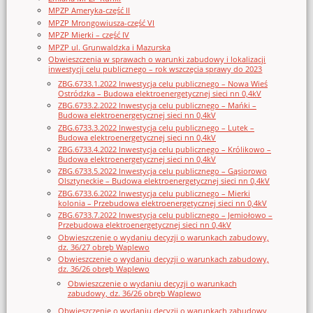
MPZP Ameryka-część II
MPZP Mrongowiusza-część VI
MPZP Mierki – część IV
MPZP ul. Grunwaldzka i Mazurska
Obwieszczenia w sprawach o warunki zabudowy i lokalizacji
inwestycji celu publicznego – rok wszczęcia sprawy do 2023
ZBG.6733.1.2022 Inwestycja celu publicznego – Nowa Wieś
Ostródzka – Budowa elektroenergetycznej sieci nn 0,4kV
ZBG.6733.2.2022 Inwestycja celu publicznego – Mańki –
Budowa elektroenergetycznej sieci nn 0,4kV
ZBG.6733.3.2022 Inwestycja celu publicznego – Lutek –
Budowa elektroenergetycznej sieci nn 0,4kV
ZBG.6733.4.2022 Inwestycja celu publicznego – Królikowo –
Budowa elektroenergetycznej sieci nn 0,4kV
ZBG.6733.5.2022 Inwestycja celu publicznego – Gąsiorowo
Olsztyneckie – Budowa elektroenergetycznej sieci nn 0,4kV
ZBG.6733.6.2022 Inwestycja celu publicznego – Mierki
kolonia – Przebudowa elektroenergetycznej sieci nn 0,4kV
ZBG.6733.7.2022 Inwestycja celu publicznego – Jemiołowo –
Przebudowa elektroenergetycznej sieci nn 0,4kV
Obwieszczenie o wydaniu decyzji o warunkach zabudowy,
dz. 36/27 obręb Waplewo
Obwieszczenie o wydaniu decyzji o warunkach zabudowy,
dz. 36/26 obręb Waplewo
Obwieszczenie o wydaniu decyzji o warunkach
zabudowy, dz. 36/26 obręb Waplewo
Obwieszczenie o wydaniu decyzji o warunkach zabudowy,