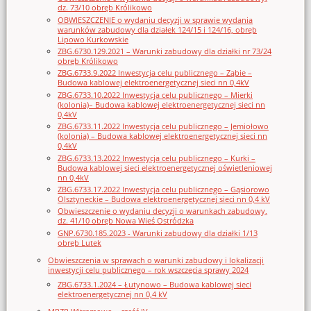
dz. 73/10 obręb Królikowo
OBWIESZCZENIE o wydaniu decyzji w sprawie wydania
warunków zabudowy dla działek 124/15 i 124/16, obręb
Lipowo Kurkowskie
ZBG.6730.129.2021 – Warunki zabudowy dla działki nr 73/24
obręb Królikowo
ZBG.6733.9.2022 Inwestycja celu publicznego – Ząbie –
Budowa kablowej elektroenergetycznej sieci nn 0,4kV
ZBG.6733.10.2022 Inwestycja celu publicznego – Mierki
(kolonia)– Budowa kablowej elektroenergetycznej sieci nn
0,4kV
ZBG.6733.11.2022 Inwestycja celu publicznego – Jemiołowo
(kolonia) – Budowa kablowej elektroenergetycznej sieci nn
0,4kV
ZBG.6733.13.2022 Inwestycja celu publicznego – Kurki –
Budowa kablowej sieci elektroenergetycznej oświetleniowej
nn 0,4kV
ZBG.6733.17.2022 Inwestycja celu publicznego – Gąsiorowo
Olsztyneckie – Budowa elektroenergetycznej sieci nn 0,4 kV
Obwieszczenie o wydaniu decyzji o warunkach zabudowy,
dz. 41/10 obręb Nowa Wieś Ostródzka
GNP.6730.185.2023 - Warunki zabudowy dla działki 1/13
obręb Lutek
Obwieszczenia w sprawach o warunki zabudowy i lokalizacji
inwestycji celu publicznego – rok wszczęcia sprawy 2024
ZBG.6733.1.2024 – Łutynowo – Budowa kablowej sieci
elektroenergetycznej nn 0,4 kV