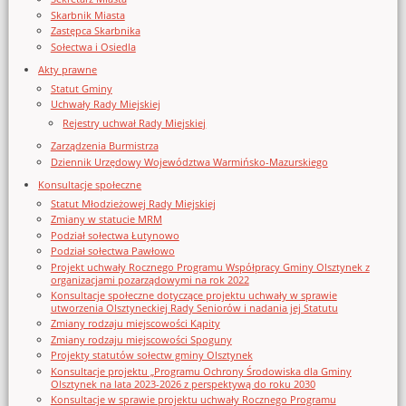
Skarbnik Miasta
Zastępca Skarbnika
Sołectwa i Osiedla
Akty prawne
Statut Gminy
Uchwały Rady Miejskiej
Rejestry uchwał Rady Miejskiej
Zarządzenia Burmistrza
Dziennik Urzędowy Województwa Warmińsko-Mazurskiego
Konsultacje społeczne
Statut Młodzieżowej Rady Miejskiej
Zmiany w statucie MRM
Podział sołectwa Łutynowo
Podział sołectwa Pawłowo
Projekt uchwały Rocznego Programu Współpracy Gminy Olsztynek z
organizacjami pozarządowymi na rok 2022
Konsultacje społeczne dotyczące projektu uchwały w sprawie
utworzenia Olsztyneckiej Rady Seniorów i nadania jej Statutu
Zmiany rodzaju miejscowości Kąpity
Zmiany rodzaju miejscowości Spoguny
Projekty statutów sołectw gminy Olsztynek
Konsultacje projektu „Programu Ochrony Środowiska dla Gminy
Olsztynek na lata 2023-2026 z perspektywą do roku 2030
Konsultacje w sprawie projektu uchwały Rocznego Programu