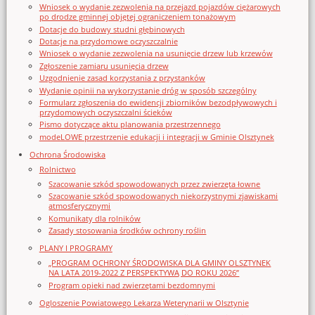
Wniosek o wydanie zezwolenia na przejazd pojazdów ciężarowych
po drodze gminnej objętej ograniczeniem tonażowym
Dotacje do budowy studni głębinowych
Dotacje na przydomowe oczyszczalnie
Wniosek o wydanie zezwolenia na usunięcie drzew lub krzewów
Zgłoszenie zamiaru usunięcia drzew
Uzgodnienie zasad korzystania z przystanków
Wydanie opinii na wykorzystanie dróg w sposób szczególny
Formularz zgłoszenia do ewidencji zbiorników bezodpływowych i
przydomowych oczyszczalni ścieków
Pismo dotyczące aktu planowania przestrzennego
modeLOWE przestrzenie edukacji i integracji w Gminie Olsztynek
Ochrona Środowiska
Rolnictwo
Szacowanie szkód spowodowanych przez zwierzęta łowne
Szacowanie szkód spowodowanych niekorzystnymi zjawiskami
atmosferycznymi
Komunikaty dla rolników
Zasady stosowania środków ochrony roślin
PLANY I PROGRAMY
„PROGRAM OCHRONY ŚRODOWISKA DLA GMINY OLSZTYNEK
NA LATA 2019-2022 Z PERSPEKTYWĄ DO ROKU 2026”
Program opieki nad zwierzętami bezdomnymi
Ogloszenie Powiatowego Lekarza Weterynarii w Olsztynie