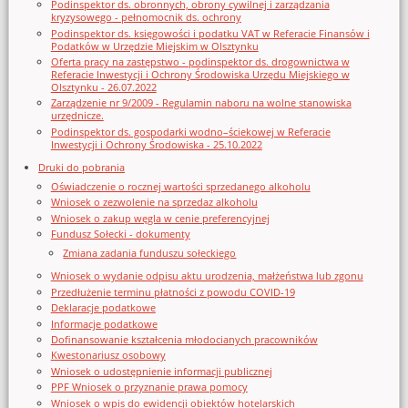
Podinspektor ds. obronnych, obrony cywilnej i zarządzania
kryzysowego - pełnomocnik ds. ochrony
Podinspektor ds. księgowości i podatku VAT w Referacie Finansów i
Podatków w Urzędzie Miejskim w Olsztynku
Oferta pracy na zastępstwo - podinspektor ds. drogownictwa w
Referacie Inwestycji i Ochrony Środowiska Urzędu Miejskiego w
Olsztynku - 26.07.2022
Zarządzenie nr 9/2009 - Regulamin naboru na wolne stanowiska
urzędnicze.
Podinspektor ds. gospodarki wodno–ściekowej w Referacie
Inwestycji i Ochrony Środowiska - 25.10.2022
Druki do pobrania
Oświadczenie o rocznej wartości sprzedanego alkoholu
Wniosek o zezwolenie na sprzedaz alkoholu
Wniosek o zakup węgla w cenie preferencyjnej
Fundusz Sołecki - dokumenty
Zmiana zadania funduszu sołeckiego
Wniosek o wydanie odpisu aktu urodzenia, małżeństwa lub zgonu
Przedłużenie terminu płatności z powodu COVID-19
Deklaracje podatkowe
Informacje podatkowe
Dofinansowanie kształcenia młodocianych pracowników
Kwestonariusz osobowy
Wniosek o udostępnienie informacji publicznej
PPF Wniosek o przyznanie prawa pomocy
Wniosek o wpis do ewidencji obiektów hotelarskich