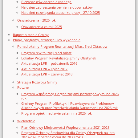
Pierwsze oświadczenie radnego
Na dzień zaprzestania pełnienia obowiązków
Na dzień rozwiązania stosunku pracy - 27.10.2025
Oświadczenia - 2026 rok
Oświadczenia za rok 2025
Raport o stanie Gminy
Plany, programy, strategie i ich wykonanie
Ponadlokalny Program Rewitalizacji Miast Sieci Cittaslow
Program rewitalizacji sieci miast
Lokalny Program Rewitalizacji gminy Olsztynek
Aktualizacja LPR – październik 2016
Aktualizacja LPR – lipiec 2017
Aktualizacja LPR – czerwiec 2018
Strategia Rozwoju Gminy
Roczne
Program współpracy z organizacjami pozarządowymi na 2026
rok
Gminny Program Profilaktyki i Rozwiązywania Problemów
Alkoholowych oraz Przeciwdziałania Narkomanii na 2026 rok
Program opieki nad zwierzętami na 2026 rok
Wieloletnie
Plan Odnowy Miejscowości Waplewo na lata 2021-2028
Program Ochrony Środowiska dla Gminy Olsztynek na lata
2023-2026 z perspektywą do 2030 roku