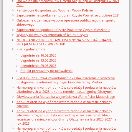
Dni wolne dla pracowników Urzędu Miejskiego w Olsztynku w 2021
roku
Państwowe Gospodarstwo Wodne - Wody Polskie
Zaproszenie na spotkanie - program Czyste Powietrze grudzień 2021
Ogłoszenie o zamiarze wyboru operatora publicznego transportu
zbiorowego
Zaproszenie na spotkania Czyste Powietrze Czyste Mieszkanie
Wybory do walnych zgromadzeń izb rolniczych
NIEOGRANICZONY PRZETARG PISEMNY NA SPRZEDAŻ POJAZDU
SPECJALNEGO STAR 200 PM 18P
Plan ogólny gminy
Uzgodnienia 16.02.2026
Uzgodnienia 13.05.2026
Uzgodnienia 29.05.2026
Projekt przekazany do uchwalenia
RGGIOŚ.6220.5.2024 Zawiadomienie - Obwieszczenie o wszczęciu
postępowania administracyjnego budowa farmy Mielno
Harmonogram kontroli punktów sprzedaży i podawania napojów
alkoholowych w 2025 roku na terenie miasta i gminy Olsztynek
Obwieszczenia Marszałka województwa Warmińsko-Mazurskiego
Konkurs ofert na wybór realizatora zadania w zakresie ochrony
zdrowia
Konkurs ofert na wybór realizatora zadania w zakresie ochrony
zdrowia - Program polityki zdrowotnej w zakresie rehabilitacji
leczniczej dla mieszkańców Gminy Olsztynek na lata 2025-2027 na
rok 2026
Harmonogram kontroli punktów sprzedaży i podawania napojów