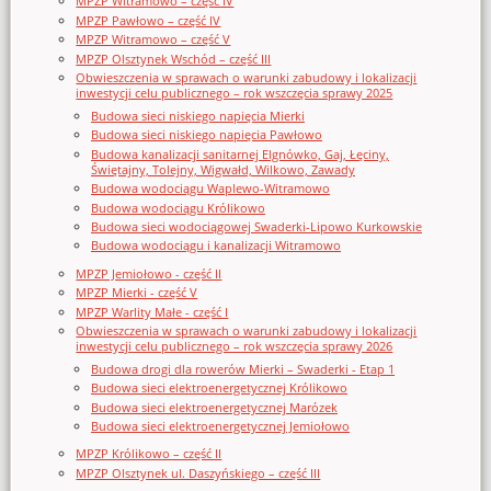
MPZP Witramowo – część IV
MPZP Pawłowo – część IV
MPZP Witramowo – część V
MPZP Olsztynek Wschód – część III
Obwieszczenia w sprawach o warunki zabudowy i lokalizacji
inwestycji celu publicznego – rok wszczęcia sprawy 2025
Budowa sieci niskiego napięcia Mierki
Budowa sieci niskiego napięcia Pawłowo
Budowa kanalizacji sanitarnej Elgnówko, Gaj, Łęciny,
Świętajny, Tolejny, Wigwałd, Wilkowo, Zawady
Budowa wodociągu Waplewo-Witramowo
Budowa wodociągu Królikowo
Budowa sieci wodociągowej Swaderki-Lipowo Kurkowskie
Budowa wodociągu i kanalizacji Witramowo
MPZP Jemiołowo - część II
MPZP Mierki - część V
MPZP Warlity Małe - część I
Obwieszczenia w sprawach o warunki zabudowy i lokalizacji
inwestycji celu publicznego – rok wszczęcia sprawy 2026
Budowa drogi dla rowerów Mierki – Swaderki - Etap 1
Budowa sieci elektroenergetycznej Królikowo
Budowa sieci elektroenergetycznej Marózek
Budowa sieci elektroenergetycznej Jemiołowo
MPZP Królikowo – część II
MPZP Olsztynek ul. Daszyńskiego – część III