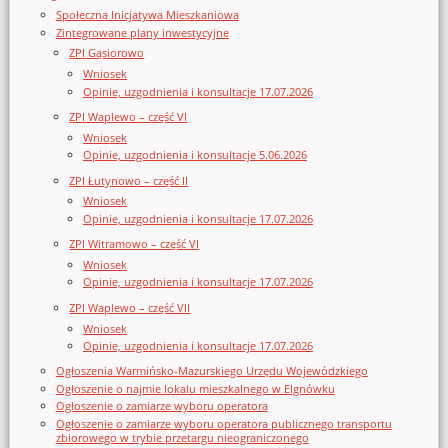
Społeczna Inicjatywa Mieszkaniowa
Zintegrowane plany inwestycyjne
ZPI Gąsiorowo
Wniosek
Opinie, uzgodnienia i konsultacje 17.07.2026
ZPI Waplewo – część VI
Wniosek
Opinie, uzgodnienia i konsultacje 5.06.2026
ZPI Łutynowo – część II
Wniosek
Opinie, uzgodnienia i konsultacje 17.07.2026
ZPI Witramowo – część VI
Wniosek
Opinie, uzgodnienia i konsultacje 17.07.2026
ZPI Waplewo – część VII
Wniosek
Opinie, uzgodnienia i konsultacje 17.07.2026
Ogłoszenia Warmińsko-Mazurskiego Urzędu Wojewódzkiego
Ogłoszenie o najmie lokalu mieszkalnego w Elgnówku
Ogłoszenie o zamiarze wyboru operatora
Ogłoszenie o zamiarze wyboru operatora publicznego transportu
zbiorowego w trybie przetargu nieograniczonego