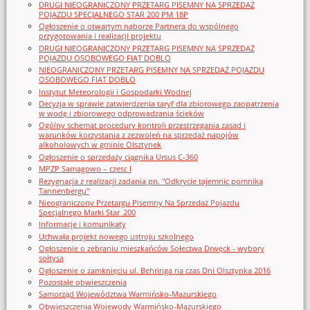
DRUGI NIEOGRANICZONY PRZETARG PISEMNY NA SPRZEDAŻ
POJAZDU SPECJALNEGO STAR 200 PM 18P
Ogłoszenie o otwartym naborze Partnera do wspólnego
przygotowania i realizacji projektu
DRUGI NIEOGRANICZONY PRZETARG PISEMNY NA SPRZEDAŻ
POJAZDU OSOBOWEGO FIAT DOBLO
NIEOGRANICZONY PRZETARG PISEMNY NA SPRZEDAŻ POJAZDU
OSOBOWEGO FIAT DOBLO
Instytut Meteorologii i Gospodarki Wodnej
Decyzja w sprawie zatwierdzenia taryf dla zbiorowego zaopatrzenia
w wodę i zbiorowego odprowadzania ścieków
Ogólny schemat procedury kontroli przestrzegania zasad i
warunków korzystania z zezwoleń na sprzedaż napojów
alkoholowych w gminie Olsztynek
Ogłoszenie o sprzedaży ciągnika Ursus C-360
MPZP Samagowo – czesc I
Rezygnacja z realizacji zadania pn. "Odkrycie tajemnic pomnika
Tannenbergu"
Nieograniczony Przetargu Pisemny Na Sprzedaż Pojazdu
Specjalnego Marki Star_200
Informacje i komunikaty
Uchwała projekt nowego ustroju szkolnego
Ogłoszenie o zebraniu mieszkańców Sołectwa Drwęck - wybory
sołtysa
Ogłoszenie o zamknięciu ul. Behringa na czas Dni Olsztynka 2016
Pozostałe obwieszczenia
Samorząd Województwa Warmińsko-Mazurskiego
Obwieszczenia Wojewody Warmińsko-Mazurskiego