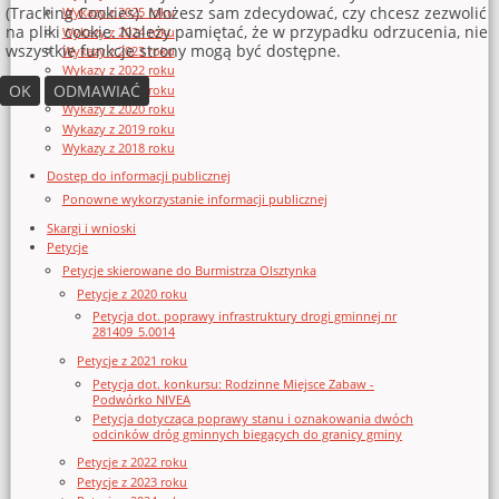
(Tracking Cookies). Możesz sam zdecydować, czy chcesz zezwolić
Wykazy z 2025 roku
na pliki cookie. Należy pamiętać, że w przypadku odrzucenia, nie
Wykazy z 2024 roku
wszystkie funkcje strony mogą być dostępne.
Wykazy z 2023 roku
Wykazy z 2022 roku
OK
ODMAWIAĆ
Wykazy z 2021 roku
Wykazy z 2020 roku
Wykazy z 2019 roku
Wykazy z 2018 roku
Dostęp do informacji publicznej
Ponowne wykorzystanie informacji publicznej
Skargi i wnioski
Petycje
Petycje skierowane do Burmistrza Olsztynka
Petycje z 2020 roku
Petycja dot. poprawy infrastruktury drogi gminnej nr
281409_5.0014
Petycje z 2021 roku
Petycja dot. konkursu: Rodzinne Miejsce Zabaw -
Podwórko NIVEA
Petycja dotycząca poprawy stanu i oznakowania dwóch
odcinków dróg gminnych biegących do granicy gminy
Petycje z 2022 roku
Petycje z 2023 roku