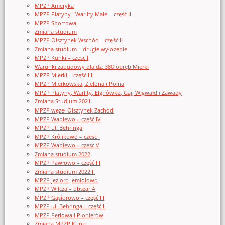
MPZP Ameryka
MPZP Platyny i Warlity Małe – część II
MPZP Sportowa
Zmiana studium
MPZP Olsztynek Wschód – część II
Zmiana studium – drugie wyłożenie
MPZP Kunki – czesc I
Warunki zabudowy dla dz. 380 obręb Mierki
MPZP Mierki – część III
MPZP Mierkowska, Zielona i Polna
MPZP Platyny, Warlity, Elgnówko, Gaj, Wigwałd i Zawady
Zmiana Studium 2021
MPZP węzeł Olsztynek Zachód
MPZP Waplewo – część IV
MPZP ul. Behringa
MPZP Królikowo – czesc I
MPZP Waplewo – czesc V
Zmiana studium 2022
MPZP Pawłowo – część III
Zmiana studium 2022 II
MPZP jezioro Jemiołowo
MPZP Wilcza – obszar A
MPZP Gąsiorowo – część III
MPZP ul. Behringa – część II
MPZP Perłowa i Pionierów
Zmiana MPZP Kunki