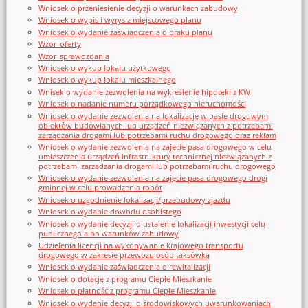
Wniosek o przeniesienie decyzji o warunkach zabudowy
Wniosek o wypis i wyrys z miejscowego planu
Wniosek o wydanie zaświadczenia o braku planu
Wzor_oferty
Wzor_sprawozdania
Wniosek o wykup lokalu użytkowego
Wniosek o wykup lokalu mieszkalnego
Wnisek o wydanie zezwolenia na wykreślenie hipoteki z KW
Wniosek o nadanie numeru porządkowego nieruchomości
Wniosek o wydanie zezwolenia na lokalizację w pasie drogowym
obiektów budowlanych lub urządzeń niezwiązanych z potrzebami
zarządzania drogami lub potrzebami ruchu drogowego oraz reklam
Wniosek o wydanie zezwolenia na zajęcie pasa drogowego w celu
umieszczenia urządzeń infrastruktury technicznej niezwiązanych z
potrzebami zarządzania drogami lub potrzebami ruchu drogowego
Wniosek o wydanie zezwolenia na zajęcie pasa drogowego drogi
gminnej w celu prowadzenia robót
Wniosek o uzgodnienie lokalizacji/przebudowy zjazdu
Wniosek o wydanie dowodu osobistego
Wniosek o wydanie decyzji o ustalenie lokalizacji inwestycji celu
publicznego albo warunków zabudowy
Udzielenia licencji na wykonywanie krajowego transportu
drogowego w zakresie przewozu osób taksówką
Wniosek o wydanie zaświadczenia o rewitalizacji
Wniosek o dotację z programu Ciepłe Mieszkanie
Wniosek o płatność z programu Ciepłe Mieszkanie
Wniosek o wydanie decyzji o środowiskowych uwarunkowaniach