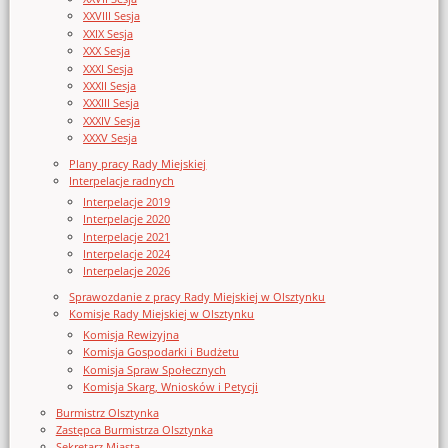
XXVIII Sesja
XXIX Sesja
XXX Sesja
XXXI Sesja
XXXII Sesja
XXXIII Sesja
XXXIV Sesja
XXXV Sesja
Plany pracy Rady Miejskiej
Interpelacje radnych
Interpelacje 2019
Interpelacje 2020
Interpelacje 2021
Interpelacje 2024
Interpelacje 2026
Sprawozdanie z pracy Rady Miejskiej w Olsztynku
Komisje Rady Miejskiej w Olsztynku
Komisja Rewizyjna
Komisja Gospodarki i Budżetu
Komisja Spraw Społecznych
Komisja Skarg, Wniosków i Petycji
Burmistrz Olsztynka
Zastępca Burmistrza Olsztynka
Sekretarz Miasta