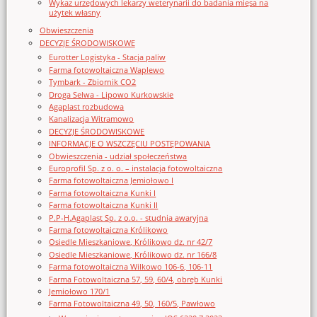
Wykaz urzędowych lekarzy weterynarii do badania mięsa na
użytek własny
Obwieszczenia
DECYZJE ŚRODOWISKOWE
Eurotter Logistyka - Stacja paliw
Farma fotowoltaiczna Waplewo
Tymbark - Zbiornik CO2
Droga Selwa - Lipowo Kurkowskie
Agaplast rozbudowa
Kanalizacja Witramowo
DECYZJE ŚRODOWISKOWE
INFORMACJE O WSZCZĘCIU POSTĘPOWANIA
Obwieszczenia - udział społeczeństwa
Europrofil Sp. z o. o. – instalacja fotowoltaiczna
Farma fotowoltaiczna Jemiołowo I
Farma fotowoltaiczna Kunki I
Farma fotowoltaiczna Kunki II
P.P-H.Agaplast Sp. z o.o. - studnia awaryjna
Farma fotowoltaiczna Królikowo
Osiedle Mieszkaniowe, Królikowo dz. nr 42/7
Osiedle Mieszkaniowe, Królikowo dz. nr 166/8
Farma fotowoltaiczna Wilkowo 106-6, 106-11
Farma Fotowoltaiczna 57, 59, 60/4, obręb Kunki
Jemiołowo 170/1
Farma Fotowoltaiczna 49, 50, 160/5, Pawłowo