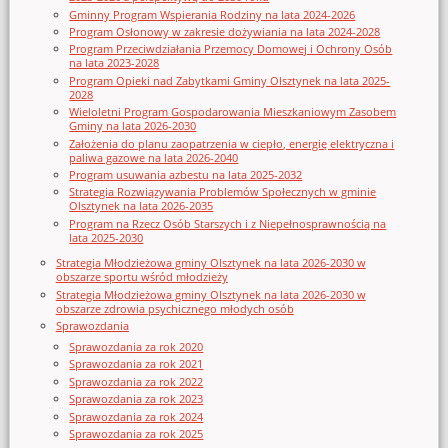
Gminny Program Wspierania Rodziny na lata 2024-2026
Program Osłonowy w zakresie dożywiania na lata 2024-2028
Program Przeciwdziałania Przemocy Domowej i Ochrony Osób
na lata 2023-2028
Program Opieki nad Zabytkami Gminy Olsztynek na lata 2025-
2028
Wieloletni Program Gospodarowania Mieszkaniowym Zasobem
Gminy na lata 2026-2030
Założenia do planu zaopatrzenia w ciepło, energię elektryczna i
paliwa gazowe na lata 2026-2040
Program usuwania azbestu na lata 2025-2032
Strategia Rozwiązywania Problemów Społecznych w gminie
Olsztynek na lata 2026-2035
Program na Rzecz Osób Starszych i z Niepełnosprawnością na
lata 2025-2030
Strategia Młodzieżowa gminy Olsztynek na lata 2026-2030 w
obszarze sportu wśród młodzieży
Strategia Młodzieżowa gminy Olsztynek na lata 2026-2030 w
obszarze zdrowia psychicznego młodych osób
Sprawozdania
Sprawozdania za rok 2020
Sprawozdania za rok 2021
Sprawozdania za rok 2022
Sprawozdania za rok 2023
Sprawozdania za rok 2024
Sprawozdania za rok 2025