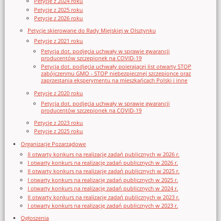
Petycje z 2024 roku
Petycje z 2025 roku
Petycje z 2026 roku
Petycje skierowane do Rady Miejskiej w Olsztynku
Petycje z 2021 roku
Petycja dot. podjęcia uchwały w sprawie gwarancji
producentów szczepionek na COVID-19
Petycja dot. podjęcia uchwały poierającej list otwarty STOP
zabójczenmu GMO - STOP niebezpiecznej szczepionce oraz
zaprzestania eksperymentu na mieszkańcach Polski i inne
Petycje z 2020 roku
Petycja dot. podjęcia uchwały w sprawie gwarancji
producentów szczepionek na COVID-19
Petycje z 2023 roku
Petycje z 2025 roku
Organizacje Pozarządowe
II otwarty konkurs na realizację zadań publicznych w 2026 r.
I otwarty konkurs na realizację zadań publicznych w 2026 r.
II otwarty konkurs na realizację zadań publicznych w 2025 r.
I otwarty konkurs na realizację zadań publicznych w 2025 r.
I otwarty konkurs na realizację zadań publicznych w 2024 r.
II otwarty konkurs na realizację zadań publicznych w 2023 r.
I otwarty konkurs na realizację zadań publicznych w 2023 r.
Ogłoszenia