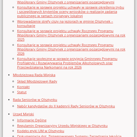
Współpracy Gminy Olsztynek z organizacjami pozarządowymi
Konsultacje w sprawie projektu uchwały w sprawie określenia trybu
i szczegółowych kryteriów oceny wniosków o realizację zadania
publicznego w ramach inicjatywy lokalnej
Wprowadzenie strefy ciszy na jeziorach w gminie Olsztynek –
konsultacje
Konsultacje w sprawie projektu uchwały Rocznego Programu
Współpracy Gminy Olsztynek z organizacjami pozarządowymi na rok
2025
Konsultacje w sprawie projektu uchwały Rocznego Programu
Współpracy Gminy Olsztynek z organizacjami pozarządowymi na rok
2026
Konsultacje społeczne w sprawie przyjęcia Gminnego Programu
Profilaktyki i Rozwiązywania Problemów Alkoholowych oraz
Przeciwdziałania Narkomanii na rok 2026
Młodzieżowa Rada Miejska
Skład Młodzieżowej Rady
Kontakt
Statut
Rada Seniorów w Olsztynku
Nabór kandydatów do II kadencji Rady Seniorów w Olsztynku
Urząd Miejski
Informacje Ogólne
Regulamin Organizacyjny Urzedu Miejskiego w Olsztynku
Kodeks etyki UM w Olsztynku
Dokumentacja dot. Zintegrowanego Systemu Zarządzania Jakością