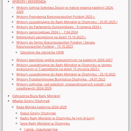
WYBORY I REFERENDA
Wybory sołtysa Sołectwa Zezuty w trakcie trwania kadencji 2024-
2029
Wybory Prezydenta Rzeczypospolitej Polskiej 2025 r.
Wybory uzupełniające do Rady Miejskiej w Olsztynku - 25.05.2025 r
Wybory do Parlamentu Europejskiego - 9 czerwca 2024 r.
Wybory samorządowe 2024 r. - 7.04.2024
Referendum zarządzone na dzień 15.10.2023 r.
Wybory do Sejmu Rzeczypospolitej Polskiej i Senatu
Rzeczypospolitej Polskiej - 15.10.2023
Szkolenie dla członków OKW
Wybory ławników sądów powszechnych na kadencję 2024-2027
Wybory uzupełniające do Rady Miejskiej w Olsztynku w okręgu
wyborczym nr 3 zarządzone na dzień 15 stycznia 2023 r.
Wybory uzupełniające do Rady Miejskiej w Olsztynku - 23.10.2022
Wybory Przedterminowe Burmistrza Olsztynka - 24.07.2022
Wybory sołtysów, rad sołeckich, przewodniczących osiedli i rad
osiedlowych 2024-2029
Ogłoszenia Biura Rady Miejskiej
Władze Gminy Olsztynek
Rada Miejska kadencja 2024-2029
Statut Gminy Olsztynek
Radni Rady Miejskiej w Olsztynku (w tym dyżury)
Sesje Rady Miejskiej w Olsztynku
I sesja - inauguracyjna