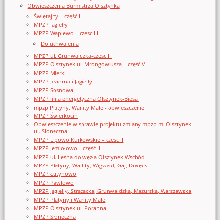
Obwieszczenia Burmistrza Olsztynka
Świętajny – część III
MPZP Jagiełły
MPZP Waplewo – czesc III
Do uchwalenia
MPZP ul. Grunwaldzka-czesc III
MPZP Olsztynek ul. Mrongowiusza – część V
MPZP Mierki
MPZP Jeziorna i Jagielly
MPZP Sosnowa
MPZP linia energetyczna Olsztynek-Biesal
mpzp Platyny, Warlity Małe - obwieszczenie
MPZP Świerkocin
Obwieszczenie w sprawie projektu zmiany mpzp m. Olsztynek
ul. Słoneczna
MPZP Lipowo Kurkowskie – czesc II
MPZP Jemiołowo – część II
MPZP ul. Leśna do węzła Olsztynek Wschód
MPZP Platyny, Warlity, Wigwałd, Gaj, Drwęck
MPZP Łutynowo
MPZP Pawłowo
MPZP Jagielly, Strazacka, Grunwaldzka, Mazurska, Warszawska
MPZP Platyny i Warlity Małe
MPZP Olsztynek ul. Poranna
MPZP Słoneczna