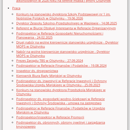
alkoholowych w 2026 roku na terenie miasta i gminy Olsztynek
Praca
Konkurs na stanowisko dyrektora Szkoły Podstawowej nr 1 im.
Noblistów Polskich w Olsztynku - 19.06.2026
Dyrektor Zespołu Szkolno-Przedszkolnego w Waplewie - 14.08.2025
Referent w Biurze Obsługi Interesanta w Referacie Organizacyjnym
Podinspektor w Referacie Gospodarki Nieruchomościami i
Planowania - 24.02.2025
Drugi nabór na wolne kierownicze stanowisko urzędnicze - Dyrektor
MOPS w Olsztynku
Nabór na wolne kierownicze stanowisko urzędnicze - Dyrektor
MOPS w Olsztynku
Prezes Zarządu TBS w Olsztynku - 27.09.2024
Podinspektor w Referacie Finansów i Podatków - 19.08.2024
Inspektor ds. drogownictwa
Kierownik Biura Rady Miejskiej w Olsztynku
Podinspektor ds. inwestycji w Referacie Inwestycji i Ochrony
Środowiska Urzędu Miejskiego w Olsztynku - 25.09.2023
Konkurs na stanowisko dyrektora Przedszkola Miejskiego w
Olsztynku
Podinspektor ds. gospodarki wodno-ściekowej w Referacie
Inwestycji i Ochrony Środowiska - umowa na zastępstwo
Podinspektor w Referacie Finansów i Podatków w Urzędzie
Miejskim w Olsztynku
Podinspektor/inspektor w Referacie Promocji
Podinspektor ds. obronnych, obrony cywilnej i zarządzania
kryzysowego