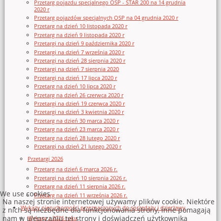
Przetarg pojazdu specjalnego OSP - STAR 200 na 14 grudnia
2020 r
Przetarg pojazdów specjalnych OSP na 04 grudnia 2020 r
Przetarg na dzień 10 listopada 2020 r
Przetarg na dzień 9 listopada 2020 r
Przetargi na dzień 9 października 2020 r
Przetargi na dzień 7 września 2020 r
Przetargi na dzień 28 sierpnia 2020 r
Przetargi na dzień 7 sierpnia 2020
Przetargi na dzień 17 lipca 2020 r
Przetarg na dzień 10 lipca 2020 r
Przetarg na dzień 26 czerwca 2020 r
Przetargi na dzień 19 czerwca 2020 r
Przetargi na dzień 3 kwietnia 2020 r
Przetarg na dzień 30 marca 2020 r
Przetarg na dzień 23 marca 2020 r
Przetarg na dzień 28 lutego 2020 r
Przetargi na dzień 21 lutego 2020 r
Przetargi 2026
Przetarg na dzień 6 marca 2026 r.
Przetargi na dzień 10 sierpnia 2026 r.
Przetarg na dzień 11 sierpnia 2026 r.
We use cookies
Przetarg na dzień 11 września 2026 r.
Na naszej stronie internetowej używamy plików cookie. Niektóre
Wykazy nieruchomości przeznaczonych do sprzedaży i dzierżawy
z nich są niezbędne dla funkcjonowania strony, inne pomagają
nam w ulepszaniu tej strony i doświadczeń użytkownika
Wykazy z 2026 roku