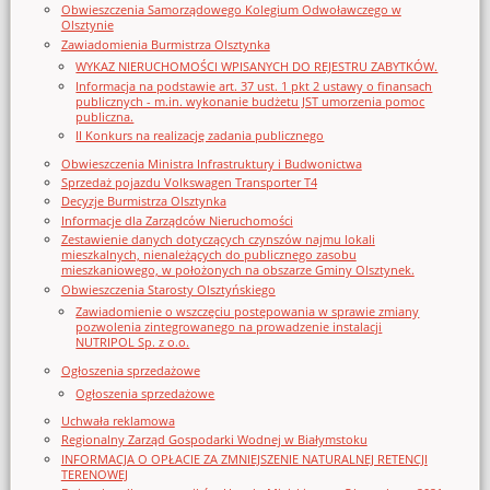
Obwieszczenia Samorządowego Kolegium Odwoławczego w
Olsztynie
Zawiadomienia Burmistrza Olsztynka
WYKAZ NIERUCHOMOŚCI WPISANYCH DO REJESTRU ZABYTKÓW.
Informacja na podstawie art. 37 ust. 1 pkt 2 ustawy o finansach
publicznych - m.in. wykonanie budżetu JST umorzenia pomoc
publiczna.
II Konkurs na realizację zadania publicznego
Obwieszczenia Ministra Infrastruktury i Budwonictwa
Sprzedaż pojazdu Volkswagen Transporter T4
Decyzje Burmistrza Olsztynka
Informacje dla Zarządców Nieruchomości
Zestawienie danych dotyczących czynszów najmu lokali
mieszkalnych, nienależących do publicznego zasobu
mieszkaniowego, w położonych na obszarze Gminy Olsztynek.
Obwieszczenia Starosty Olsztyńskiego
Zawiadomienie o wszczęciu postępowania w sprawie zmiany
pozwolenia zintegrowanego na prowadzenie instalacji
NUTRIPOL Sp. z o.o.
Ogłoszenia sprzedażowe
Ogłoszenia sprzedażowe
Uchwała reklamowa
Regionalny Zarząd Gospodarki Wodnej w Białymstoku
INFORMACJA O OPŁACIE ZA ZMNIEJSZENIE NATURALNEJ RETENCJI
TERENOWEJ