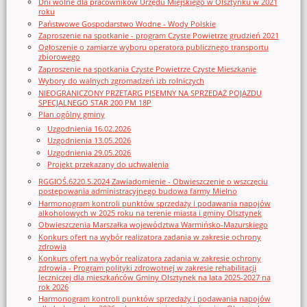
Dni wolne dla pracowników Urzędu Miejskiego w Olsztynku w 2021
roku
Państwowe Gospodarstwo Wodne - Wody Polskie
Zaproszenie na spotkanie - program Czyste Powietrze grudzień 2021
Ogłoszenie o zamiarze wyboru operatora publicznego transportu
zbiorowego
Zaproszenie na spotkania Czyste Powietrze Czyste Mieszkanie
Wybory do walnych zgromadzeń izb rolniczych
NIEOGRANICZONY PRZETARG PISEMNY NA SPRZEDAŻ POJAZDU
SPECJALNEGO STAR 200 PM 18P
Plan ogólny gminy
Uzgodnienia 16.02.2026
Uzgodnienia 13.05.2026
Uzgodnienia 29.05.2026
Projekt przekazany do uchwalenia
RGGIOŚ.6220.5.2024 Zawiadomienie - Obwieszczenie o wszczęciu
postępowania administracyjnego budowa farmy Mielno
Harmonogram kontroli punktów sprzedaży i podawania napojów
alkoholowych w 2025 roku na terenie miasta i gminy Olsztynek
Obwieszczenia Marszałka województwa Warmińsko-Mazurskiego
Konkurs ofert na wybór realizatora zadania w zakresie ochrony
zdrowia
Konkurs ofert na wybór realizatora zadania w zakresie ochrony
zdrowia - Program polityki zdrowotnej w zakresie rehabilitacji
leczniczej dla mieszkańców Gminy Olsztynek na lata 2025-2027 na
rok 2026
Harmonogram kontroli punktów sprzedaży i podawania napojów