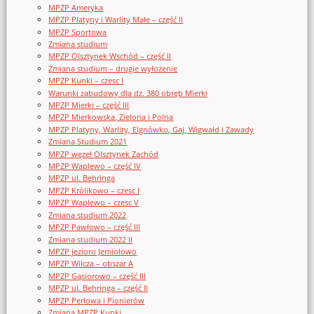
MPZP Ameryka
MPZP Platyny i Warlity Małe – część II
MPZP Sportowa
Zmiana studium
MPZP Olsztynek Wschód – część II
Zmiana studium – drugie wyłożenie
MPZP Kunki – czesc I
Warunki zabudowy dla dz. 380 obręb Mierki
MPZP Mierki – część III
MPZP Mierkowska, Zielona i Polna
MPZP Platyny, Warlity, Elgnówko, Gaj, Wigwałd i Zawady
Zmiana Studium 2021
MPZP węzeł Olsztynek Zachód
MPZP Waplewo – część IV
MPZP ul. Behringa
MPZP Królikowo – czesc I
MPZP Waplewo – czesc V
Zmiana studium 2022
MPZP Pawłowo – część III
Zmiana studium 2022 II
MPZP jezioro Jemiołowo
MPZP Wilcza – obszar A
MPZP Gąsiorowo – część III
MPZP ul. Behringa – część II
MPZP Perłowa i Pionierów
Zmiana MPZP Kunki