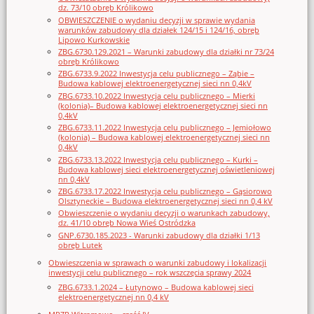
dz. 73/10 obręb Królikowo
OBWIESZCZENIE o wydaniu decyzji w sprawie wydania
warunków zabudowy dla działek 124/15 i 124/16, obręb
Lipowo Kurkowskie
ZBG.6730.129.2021 – Warunki zabudowy dla działki nr 73/24
obręb Królikowo
ZBG.6733.9.2022 Inwestycja celu publicznego – Ząbie –
Budowa kablowej elektroenergetycznej sieci nn 0,4kV
ZBG.6733.10.2022 Inwestycja celu publicznego – Mierki
(kolonia)– Budowa kablowej elektroenergetycznej sieci nn
0,4kV
ZBG.6733.11.2022 Inwestycja celu publicznego – Jemiołowo
(kolonia) – Budowa kablowej elektroenergetycznej sieci nn
0,4kV
ZBG.6733.13.2022 Inwestycja celu publicznego – Kurki –
Budowa kablowej sieci elektroenergetycznej oświetleniowej
nn 0,4kV
ZBG.6733.17.2022 Inwestycja celu publicznego – Gąsiorowo
Olsztyneckie – Budowa elektroenergetycznej sieci nn 0,4 kV
Obwieszczenie o wydaniu decyzji o warunkach zabudowy,
dz. 41/10 obręb Nowa Wieś Ostródzka
GNP.6730.185.2023 - Warunki zabudowy dla działki 1/13
obręb Lutek
Obwieszczenia w sprawach o warunki zabudowy i lokalizacji
inwestycji celu publicznego – rok wszczęcia sprawy 2024
ZBG.6733.1.2024 – Łutynowo – Budowa kablowej sieci
elektroenergetycznej nn 0,4 kV