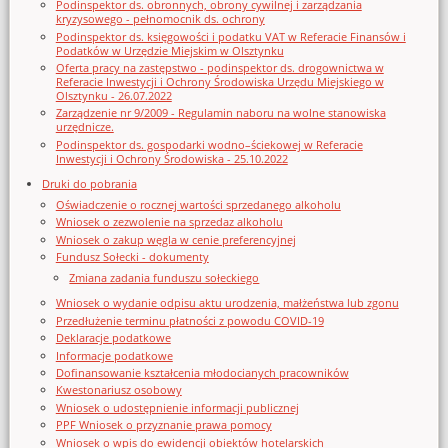
Podinspektor ds. obronnych, obrony cywilnej i zarządzania
kryzysowego - pełnomocnik ds. ochrony
Podinspektor ds. księgowości i podatku VAT w Referacie Finansów i
Podatków w Urzędzie Miejskim w Olsztynku
Oferta pracy na zastępstwo - podinspektor ds. drogownictwa w
Referacie Inwestycji i Ochrony Środowiska Urzędu Miejskiego w
Olsztynku - 26.07.2022
Zarządzenie nr 9/2009 - Regulamin naboru na wolne stanowiska
urzędnicze.
Podinspektor ds. gospodarki wodno–ściekowej w Referacie
Inwestycji i Ochrony Środowiska - 25.10.2022
Druki do pobrania
Oświadczenie o rocznej wartości sprzedanego alkoholu
Wniosek o zezwolenie na sprzedaz alkoholu
Wniosek o zakup węgla w cenie preferencyjnej
Fundusz Sołecki - dokumenty
Zmiana zadania funduszu sołeckiego
Wniosek o wydanie odpisu aktu urodzenia, małżeństwa lub zgonu
Przedłużenie terminu płatności z powodu COVID-19
Deklaracje podatkowe
Informacje podatkowe
Dofinansowanie kształcenia młodocianych pracowników
Kwestonariusz osobowy
Wniosek o udostępnienie informacji publicznej
PPF Wniosek o przyznanie prawa pomocy
Wniosek o wpis do ewidencji obiektów hotelarskich