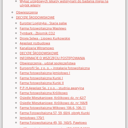
Wykaz urzędowych lekarzy weterynarii do badania mięsa na
użytek własny
Obwieszczenia
DECYZJE ŚRODOWISKOWE
Eurotter Logistyka - Stacja paliw
Farma fotowoltaiczna Waplewo
Tymbark - Zbiornik CO2
Droga Selwa - Lipowo Kurkowskie
Agaplast rozbudowa
Kanalizacja Witramowo
DECYZJE ŚRODOWISKOWE
INFORMACJE O WSZCZĘCIU POSTĘPOWANIA
Obwieszczenia - udział społeczeństwa
Europrofil Sp. z o. o. – instalacja fotowoltaiczna
Farma fotowoltaiczna Jemiołowo I
Farma fotowoltaiczna Kunki I
Farma fotowoltaiczna Kunki II
P.P-H.Agaplast Sp. z o.o. - studnia awaryjna
Farma fotowoltaiczna Królikowo
Osiedle Mieszkaniowe, Królikowo dz. nr 42/7
Osiedle Mieszkaniowe, Królikowo dz. nr 166/8
Farma fotowoltaiczna Wilkowo 106-6, 106-11
Farma Fotowoltaiczna 57, 59, 60/4, obręb Kunki
Jemiołowo 170/1
Farma Fotowoltaiczna 49, 50, 160/5, Pawłowo