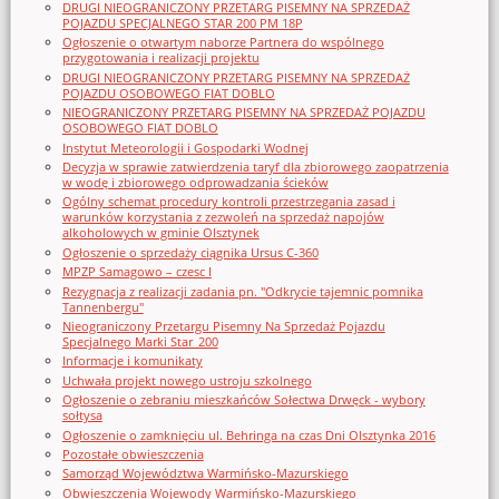
DRUGI NIEOGRANICZONY PRZETARG PISEMNY NA SPRZEDAŻ
POJAZDU SPECJALNEGO STAR 200 PM 18P
Ogłoszenie o otwartym naborze Partnera do wspólnego
przygotowania i realizacji projektu
DRUGI NIEOGRANICZONY PRZETARG PISEMNY NA SPRZEDAŻ
POJAZDU OSOBOWEGO FIAT DOBLO
NIEOGRANICZONY PRZETARG PISEMNY NA SPRZEDAŻ POJAZDU
OSOBOWEGO FIAT DOBLO
Instytut Meteorologii i Gospodarki Wodnej
Decyzja w sprawie zatwierdzenia taryf dla zbiorowego zaopatrzenia
w wodę i zbiorowego odprowadzania ścieków
Ogólny schemat procedury kontroli przestrzegania zasad i
warunków korzystania z zezwoleń na sprzedaż napojów
alkoholowych w gminie Olsztynek
Ogłoszenie o sprzedaży ciągnika Ursus C-360
MPZP Samagowo – czesc I
Rezygnacja z realizacji zadania pn. "Odkrycie tajemnic pomnika
Tannenbergu"
Nieograniczony Przetargu Pisemny Na Sprzedaż Pojazdu
Specjalnego Marki Star_200
Informacje i komunikaty
Uchwała projekt nowego ustroju szkolnego
Ogłoszenie o zebraniu mieszkańców Sołectwa Drwęck - wybory
sołtysa
Ogłoszenie o zamknięciu ul. Behringa na czas Dni Olsztynka 2016
Pozostałe obwieszczenia
Samorząd Województwa Warmińsko-Mazurskiego
Obwieszczenia Wojewody Warmińsko-Mazurskiego