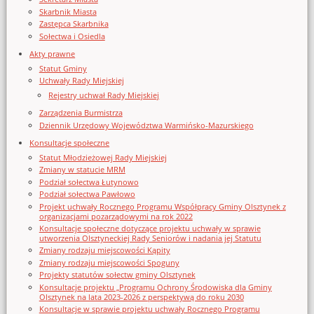
Skarbnik Miasta
Zastępca Skarbnika
Sołectwa i Osiedla
Akty prawne
Statut Gminy
Uchwały Rady Miejskiej
Rejestry uchwał Rady Miejskiej
Zarządzenia Burmistrza
Dziennik Urzędowy Województwa Warmińsko-Mazurskiego
Konsultacje społeczne
Statut Młodzieżowej Rady Miejskiej
Zmiany w statucie MRM
Podział sołectwa Łutynowo
Podział sołectwa Pawłowo
Projekt uchwały Rocznego Programu Współpracy Gminy Olsztynek z
organizacjami pozarządowymi na rok 2022
Konsultacje społeczne dotyczące projektu uchwały w sprawie
utworzenia Olsztyneckiej Rady Seniorów i nadania jej Statutu
Zmiany rodzaju miejscowości Kąpity
Zmiany rodzaju miejscowości Spoguny
Projekty statutów sołectw gminy Olsztynek
Konsultacje projektu „Programu Ochrony Środowiska dla Gminy
Olsztynek na lata 2023-2026 z perspektywą do roku 2030
Konsultacje w sprawie projektu uchwały Rocznego Programu