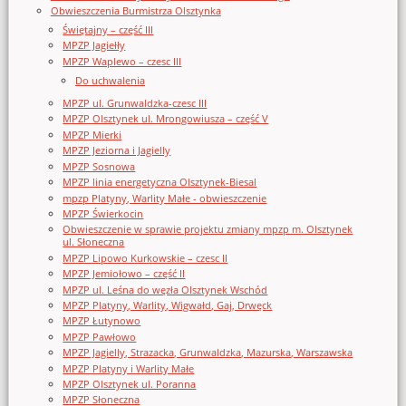
Obwieszczenia Burmistrza Olsztynka
Świętajny – część III
MPZP Jagiełły
MPZP Waplewo – czesc III
Do uchwalenia
MPZP ul. Grunwaldzka-czesc III
MPZP Olsztynek ul. Mrongowiusza – część V
MPZP Mierki
MPZP Jeziorna i Jagielly
MPZP Sosnowa
MPZP linia energetyczna Olsztynek-Biesal
mpzp Platyny, Warlity Małe - obwieszczenie
MPZP Świerkocin
Obwieszczenie w sprawie projektu zmiany mpzp m. Olsztynek
ul. Słoneczna
MPZP Lipowo Kurkowskie – czesc II
MPZP Jemiołowo – część II
MPZP ul. Leśna do węzła Olsztynek Wschód
MPZP Platyny, Warlity, Wigwałd, Gaj, Drwęck
MPZP Łutynowo
MPZP Pawłowo
MPZP Jagielly, Strazacka, Grunwaldzka, Mazurska, Warszawska
MPZP Platyny i Warlity Małe
MPZP Olsztynek ul. Poranna
MPZP Słoneczna