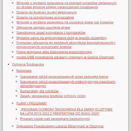
Wniosek o wydanie zezwolenia na przejazd pojazdów ciężarowych
po drodze gminnej objętej ograniczeniem tonażowym
Dotacje do budowy studni głębinowych
Dotacje na przydomowe oczyszczalnie
Wniosek o wydanie zezwolenia na usunięcie drzew lub krzewów
Zgłoszenie zamiaru usunięcia drzew
Uzgodnienie zasad korzystania z przystanków
Wydanie opinii na wykorzystanie dróg w sposób szczególny
Formularz zgłoszenia do ewidencji zbiorników bezodpływowych i
przydomowych oczyszczalni ścieków
Pismo dotyczące aktu planowania przestrzennego
modeLOWE przestrzenie edukacji i integracji w Gminie Olsztynek
Ochrona Środowiska
Rolnictwo
Szacowanie szkód spowodowanych przez zwierzęta łowne
Szacowanie szkód spowodowanych niekorzystnymi zjawiskami
atmosferycznymi
Komunikaty dla rolników
Zasady stosowania środków ochrony roślin
PLANY I PROGRAMY
„PROGRAM OCHRONY ŚRODOWISKA DLA GMINY OLSZTYNEK
NA LATA 2019-2022 Z PERSPEKTYWĄ DO ROKU 2026”
Program opieki nad zwierzętami bezdomnymi
Ogloszenie Powiatowego Lekarza Weterynarii w Olsztynie