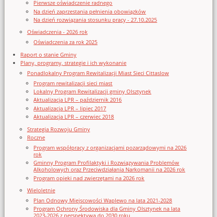
Pierwsze oświadczenie radnego
Na dzień zaprzestania pełnienia obowiązków
Na dzień rozwiązania stosunku pracy - 27.10.2025
Oświadczenia - 2026 rok
Oświadczenia za rok 2025
Raport o stanie Gminy
Plany, programy, strategie i ich wykonanie
Ponadlokalny Program Rewitalizacji Miast Sieci Cittaslow
Program rewitalizacji sieci miast
Lokalny Program Rewitalizacji gminy Olsztynek
Aktualizacja LPR – październik 2016
Aktualizacja LPR – lipiec 2017
Aktualizacja LPR – czerwiec 2018
Strategia Rozwoju Gminy
Roczne
Program współpracy z organizacjami pozarządowymi na 2026
rok
Gminny Program Profilaktyki i Rozwiązywania Problemów
Alkoholowych oraz Przeciwdziałania Narkomanii na 2026 rok
Program opieki nad zwierzętami na 2026 rok
Wieloletnie
Plan Odnowy Miejscowości Waplewo na lata 2021-2028
Program Ochrony Środowiska dla Gminy Olsztynek na lata
2023-2026 z perspektywą do 2030 roku