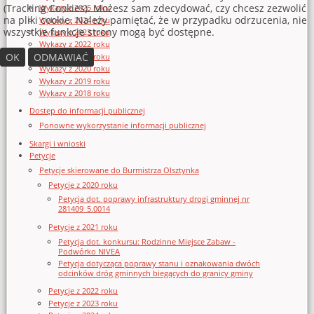
(Tracking Cookies). Możesz sam zdecydować, czy chcesz zezwolić
Wykazy z 2025 roku
na pliki cookie. Należy pamiętać, że w przypadku odrzucenia, nie
Wykazy z 2024 roku
wszystkie funkcje strony mogą być dostępne.
Wykazy z 2023 roku
Wykazy z 2022 roku
OK
ODMAWIAĆ
Wykazy z 2021 roku
Wykazy z 2020 roku
Wykazy z 2019 roku
Wykazy z 2018 roku
Dostęp do informacji publicznej
Ponowne wykorzystanie informacji publicznej
Skargi i wnioski
Petycje
Petycje skierowane do Burmistrza Olsztynka
Petycje z 2020 roku
Petycja dot. poprawy infrastruktury drogi gminnej nr
281409_5.0014
Petycje z 2021 roku
Petycja dot. konkursu: Rodzinne Miejsce Zabaw -
Podwórko NIVEA
Petycja dotycząca poprawy stanu i oznakowania dwóch
odcinków dróg gminnych biegących do granicy gminy
Petycje z 2022 roku
Petycje z 2023 roku