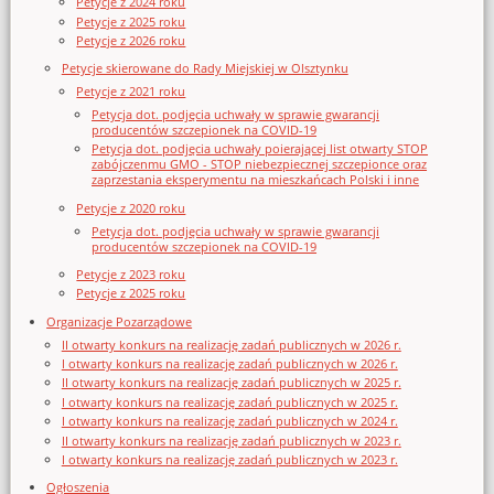
Petycje z 2024 roku
Petycje z 2025 roku
Petycje z 2026 roku
Petycje skierowane do Rady Miejskiej w Olsztynku
Petycje z 2021 roku
Petycja dot. podjęcia uchwały w sprawie gwarancji
producentów szczepionek na COVID-19
Petycja dot. podjęcia uchwały poierającej list otwarty STOP
zabójczenmu GMO - STOP niebezpiecznej szczepionce oraz
zaprzestania eksperymentu na mieszkańcach Polski i inne
Petycje z 2020 roku
Petycja dot. podjęcia uchwały w sprawie gwarancji
producentów szczepionek na COVID-19
Petycje z 2023 roku
Petycje z 2025 roku
Organizacje Pozarządowe
II otwarty konkurs na realizację zadań publicznych w 2026 r.
I otwarty konkurs na realizację zadań publicznych w 2026 r.
II otwarty konkurs na realizację zadań publicznych w 2025 r.
I otwarty konkurs na realizację zadań publicznych w 2025 r.
I otwarty konkurs na realizację zadań publicznych w 2024 r.
II otwarty konkurs na realizację zadań publicznych w 2023 r.
I otwarty konkurs na realizację zadań publicznych w 2023 r.
Ogłoszenia