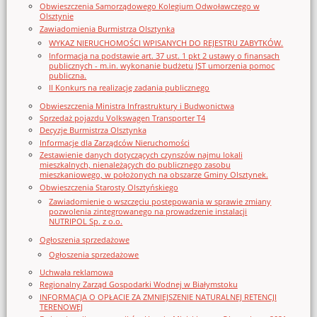
Obwieszczenia Samorządowego Kolegium Odwoławczego w
Olsztynie
Zawiadomienia Burmistrza Olsztynka
WYKAZ NIERUCHOMOŚCI WPISANYCH DO REJESTRU ZABYTKÓW.
Informacja na podstawie art. 37 ust. 1 pkt 2 ustawy o finansach
publicznych - m.in. wykonanie budżetu JST umorzenia pomoc
publiczna.
II Konkurs na realizację zadania publicznego
Obwieszczenia Ministra Infrastruktury i Budwonictwa
Sprzedaż pojazdu Volkswagen Transporter T4
Decyzje Burmistrza Olsztynka
Informacje dla Zarządców Nieruchomości
Zestawienie danych dotyczących czynszów najmu lokali
mieszkalnych, nienależących do publicznego zasobu
mieszkaniowego, w położonych na obszarze Gminy Olsztynek.
Obwieszczenia Starosty Olsztyńskiego
Zawiadomienie o wszczęciu postępowania w sprawie zmiany
pozwolenia zintegrowanego na prowadzenie instalacji
NUTRIPOL Sp. z o.o.
Ogłoszenia sprzedażowe
Ogłoszenia sprzedażowe
Uchwała reklamowa
Regionalny Zarząd Gospodarki Wodnej w Białymstoku
INFORMACJA O OPŁACIE ZA ZMNIEJSZENIE NATURALNEJ RETENCJI
TERENOWEJ