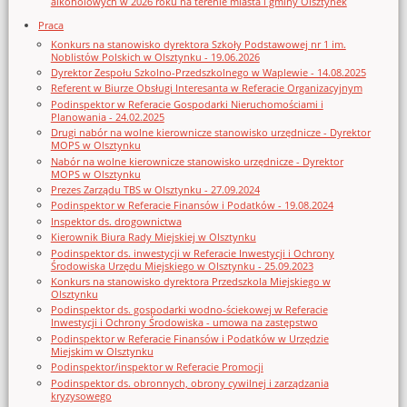
alkoholowych w 2026 roku na terenie miasta i gminy Olsztynek
Praca
Konkurs na stanowisko dyrektora Szkoły Podstawowej nr 1 im.
Noblistów Polskich w Olsztynku - 19.06.2026
Dyrektor Zespołu Szkolno-Przedszkolnego w Waplewie - 14.08.2025
Referent w Biurze Obsługi Interesanta w Referacie Organizacyjnym
Podinspektor w Referacie Gospodarki Nieruchomościami i
Planowania - 24.02.2025
Drugi nabór na wolne kierownicze stanowisko urzędnicze - Dyrektor
MOPS w Olsztynku
Nabór na wolne kierownicze stanowisko urzędnicze - Dyrektor
MOPS w Olsztynku
Prezes Zarządu TBS w Olsztynku - 27.09.2024
Podinspektor w Referacie Finansów i Podatków - 19.08.2024
Inspektor ds. drogownictwa
Kierownik Biura Rady Miejskiej w Olsztynku
Podinspektor ds. inwestycji w Referacie Inwestycji i Ochrony
Środowiska Urzędu Miejskiego w Olsztynku - 25.09.2023
Konkurs na stanowisko dyrektora Przedszkola Miejskiego w
Olsztynku
Podinspektor ds. gospodarki wodno-ściekowej w Referacie
Inwestycji i Ochrony Środowiska - umowa na zastępstwo
Podinspektor w Referacie Finansów i Podatków w Urzędzie
Miejskim w Olsztynku
Podinspektor/inspektor w Referacie Promocji
Podinspektor ds. obronnych, obrony cywilnej i zarządzania
kryzysowego