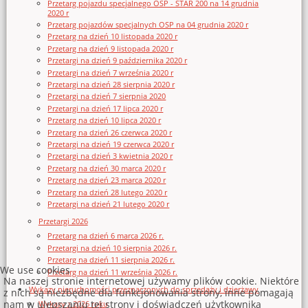
Przetarg pojazdu specjalnego OSP - STAR 200 na 14 grudnia
2020 r
Przetarg pojazdów specjalnych OSP na 04 grudnia 2020 r
Przetarg na dzień 10 listopada 2020 r
Przetarg na dzień 9 listopada 2020 r
Przetargi na dzień 9 października 2020 r
Przetargi na dzień 7 września 2020 r
Przetargi na dzień 28 sierpnia 2020 r
Przetargi na dzień 7 sierpnia 2020
Przetargi na dzień 17 lipca 2020 r
Przetarg na dzień 10 lipca 2020 r
Przetarg na dzień 26 czerwca 2020 r
Przetargi na dzień 19 czerwca 2020 r
Przetargi na dzień 3 kwietnia 2020 r
Przetarg na dzień 30 marca 2020 r
Przetarg na dzień 23 marca 2020 r
Przetarg na dzień 28 lutego 2020 r
Przetargi na dzień 21 lutego 2020 r
Przetargi 2026
Przetarg na dzień 6 marca 2026 r.
Przetargi na dzień 10 sierpnia 2026 r.
Przetarg na dzień 11 sierpnia 2026 r.
We use cookies
Przetarg na dzień 11 września 2026 r.
Na naszej stronie internetowej używamy plików cookie. Niektóre
Wykazy nieruchomości przeznaczonych do sprzedaży i dzierżawy
z nich są niezbędne dla funkcjonowania strony, inne pomagają
nam w ulepszaniu tej strony i doświadczeń użytkownika
Wykazy z 2026 roku