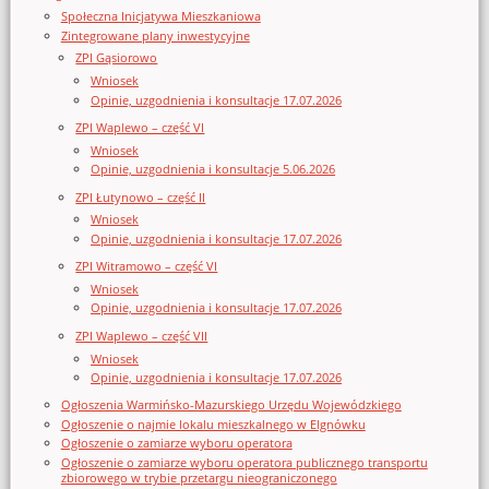
Społeczna Inicjatywa Mieszkaniowa
Zintegrowane plany inwestycyjne
ZPI Gąsiorowo
Wniosek
Opinie, uzgodnienia i konsultacje 17.07.2026
ZPI Waplewo – część VI
Wniosek
Opinie, uzgodnienia i konsultacje 5.06.2026
ZPI Łutynowo – część II
Wniosek
Opinie, uzgodnienia i konsultacje 17.07.2026
ZPI Witramowo – część VI
Wniosek
Opinie, uzgodnienia i konsultacje 17.07.2026
ZPI Waplewo – część VII
Wniosek
Opinie, uzgodnienia i konsultacje 17.07.2026
Ogłoszenia Warmińsko-Mazurskiego Urzędu Wojewódzkiego
Ogłoszenie o najmie lokalu mieszkalnego w Elgnówku
Ogłoszenie o zamiarze wyboru operatora
Ogłoszenie o zamiarze wyboru operatora publicznego transportu
zbiorowego w trybie przetargu nieograniczonego