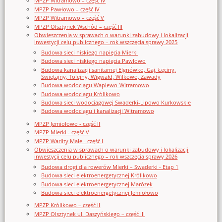
MPZP Witramowo – część IV
MPZP Pawłowo – część IV
MPZP Witramowo – część V
MPZP Olsztynek Wschód – część III
Obwieszczenia w sprawach o warunki zabudowy i lokalizacji
inwestycji celu publicznego – rok wszczęcia sprawy 2025
Budowa sieci niskiego napięcia Mierki
Budowa sieci niskiego napięcia Pawłowo
Budowa kanalizacji sanitarnej Elgnówko, Gaj, Łęciny,
Świętajny, Tolejny, Wigwałd, Wilkowo, Zawady
Budowa wodociągu Waplewo-Witramowo
Budowa wodociągu Królikowo
Budowa sieci wodociągowej Swaderki-Lipowo Kurkowskie
Budowa wodociągu i kanalizacji Witramowo
MPZP Jemiołowo - część II
MPZP Mierki - część V
MPZP Warlity Małe - część I
Obwieszczenia w sprawach o warunki zabudowy i lokalizacji
inwestycji celu publicznego – rok wszczęcia sprawy 2026
Budowa drogi dla rowerów Mierki – Swaderki - Etap 1
Budowa sieci elektroenergetycznej Królikowo
Budowa sieci elektroenergetycznej Marózek
Budowa sieci elektroenergetycznej Jemiołowo
MPZP Królikowo – część II
MPZP Olsztynek ul. Daszyńskiego – część III