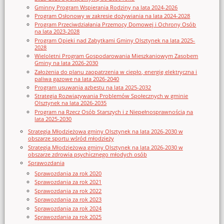
Gminny Program Wspierania Rodziny na lata 2024-2026
Program Osłonowy w zakresie dożywiania na lata 2024-2028
Program Przeciwdziałania Przemocy Domowej i Ochrony Osób
na lata 2023-2028
Program Opieki nad Zabytkami Gminy Olsztynek na lata 2025-
2028
Wieloletni Program Gospodarowania Mieszkaniowym Zasobem
Gminy na lata 2026-2030
Założenia do planu zaopatrzenia w ciepło, energię elektryczna i
paliwa gazowe na lata 2026-2040
Program usuwania azbestu na lata 2025-2032
Strategia Rozwiązywania Problemów Społecznych w gminie
Olsztynek na lata 2026-2035
Program na Rzecz Osób Starszych i z Niepełnosprawnością na
lata 2025-2030
Strategia Młodzieżowa gminy Olsztynek na lata 2026-2030 w
obszarze sportu wśród młodzieży
Strategia Młodzieżowa gminy Olsztynek na lata 2026-2030 w
obszarze zdrowia psychicznego młodych osób
Sprawozdania
Sprawozdania za rok 2020
Sprawozdania za rok 2021
Sprawozdania za rok 2022
Sprawozdania za rok 2023
Sprawozdania za rok 2024
Sprawozdania za rok 2025