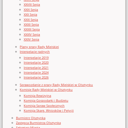
XXVIII Sesja
XXIX Sesja
XXX Sesja
XXXI Sesja
XXXII Sesja
XXXIII Sesja
XXXIV Sesja
XXXV Sesja
Plany pracy Rady Miejskiej
Interpelacje radnych
Interpelacje 2019
Interpelacje 2020
Interpelacje 2021
Interpelacje 2024
Interpelacje 2026
Sprawozdanie z pracy Rady Miejskiej w Olsztynku
Komisje Rady Miejskiej w Olsztynku
Komisja Rewizyjna
Komisja Gospodarki i Budżetu
Komisja Spraw Społecznych
Komisja Skarg, Wniosków i Petycji
Burmistrz Olsztynka
Zastępca Burmistrza Olsztynka
Sekretarz Miasta