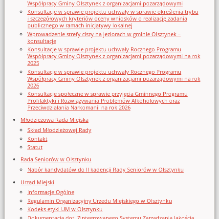
Współpracy Gminy Olsztynek z organizacjami pozarządowymi
Konsultacje w sprawie projektu uchwały w sprawie określenia trybu
i szczegółowych kryteriów oceny wniosków o realizację zadania
publicznego w ramach inicjatywy lokalnej
Wprowadzenie strefy ciszy na jeziorach w gminie Olsztynek –
konsultacje
Konsultacje w sprawie projektu uchwały Rocznego Programu
Współpracy Gminy Olsztynek z organizacjami pozarządowymi na rok
2025
Konsultacje w sprawie projektu uchwały Rocznego Programu
Współpracy Gminy Olsztynek z organizacjami pozarządowymi na rok
2026
Konsultacje społeczne w sprawie przyjęcia Gminnego Programu
Profilaktyki i Rozwiązywania Problemów Alkoholowych oraz
Przeciwdziałania Narkomanii na rok 2026
Młodzieżowa Rada Miejska
Skład Młodzieżowej Rady
Kontakt
Statut
Rada Seniorów w Olsztynku
Nabór kandydatów do II kadencji Rady Seniorów w Olsztynku
Urząd Miejski
Informacje Ogólne
Regulamin Organizacyjny Urzedu Miejskiego w Olsztynku
Kodeks etyki UM w Olsztynku
Dokumentacja dot. Zintegrowanego Systemu Zarządzania Jakością