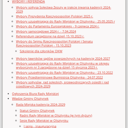
WYBORY I REFERENDA
Wybory sołtysa Sołectwa Zezuty w trakcie trwania kadencji 2024-
2029
Wybory Prezydenta Rzeczypospolitej Polskiej 2025 r.
Wybory uzupełniające do Rady Miejskiej w Olsztynku - 25.05.2025 r
Wybory do Parlamentu Europejskiego - 9 czerwca 2024 r.
Wybory samorządowe 2024 r. - 7.04.2024
Referendum zarządzone na dzień 15.10.2023 r.
Wybory do Sejmu Rzeczypospolitej Polskiej i Senatu
Rzeczypospolitej Polskiej - 15.10.2023
Szkolenie dla członków OKW
Wybory ławników sądów powszechnych na kadencję 2024-2027
Wybory uzupełniające do Rady Miejskiej w Olsztynku w okręgu
wyborczym nr 3 zarządzone na dzień 15 stycznia 2023 r.
Wybory uzupełniające do Rady Miejskiej w Olsztynku - 23.10.2022
Wybory Przedterminowe Burmistrza Olsztynka - 24.07.2022
Wybory sołtysów, rad sołeckich, przewodniczących osiedli i rad
osiedlowych 2024-2029
Ogłoszenia Biura Rady Miejskiej
Władze Gminy Olsztynek
Rada Miejska kadencja 2024-2029
Statut Gminy Olsztynek
Radni Rady Miejskiej w Olsztynku (w tym dyżury)
Sesje Rady Miejskiej w Olsztynku
I sesja - inauguracyjna