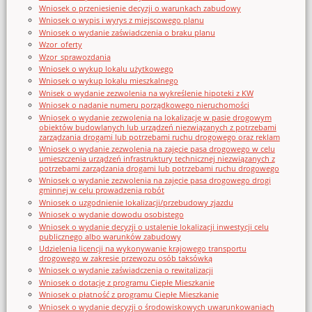
Wniosek o przeniesienie decyzji o warunkach zabudowy
Wniosek o wypis i wyrys z miejscowego planu
Wniosek o wydanie zaświadczenia o braku planu
Wzor_oferty
Wzor_sprawozdania
Wniosek o wykup lokalu użytkowego
Wniosek o wykup lokalu mieszkalnego
Wnisek o wydanie zezwolenia na wykreślenie hipoteki z KW
Wniosek o nadanie numeru porządkowego nieruchomości
Wniosek o wydanie zezwolenia na lokalizację w pasie drogowym
obiektów budowlanych lub urządzeń niezwiązanych z potrzebami
zarządzania drogami lub potrzebami ruchu drogowego oraz reklam
Wniosek o wydanie zezwolenia na zajęcie pasa drogowego w celu
umieszczenia urządzeń infrastruktury technicznej niezwiązanych z
potrzebami zarządzania drogami lub potrzebami ruchu drogowego
Wniosek o wydanie zezwolenia na zajęcie pasa drogowego drogi
gminnej w celu prowadzenia robót
Wniosek o uzgodnienie lokalizacji/przebudowy zjazdu
Wniosek o wydanie dowodu osobistego
Wniosek o wydanie decyzji o ustalenie lokalizacji inwestycji celu
publicznego albo warunków zabudowy
Udzielenia licencji na wykonywanie krajowego transportu
drogowego w zakresie przewozu osób taksówką
Wniosek o wydanie zaświadczenia o rewitalizacji
Wniosek o dotację z programu Ciepłe Mieszkanie
Wniosek o płatność z programu Ciepłe Mieszkanie
Wniosek o wydanie decyzji o środowiskowych uwarunkowaniach