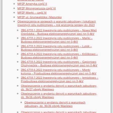
MPZP Ameryka-część II
MPZP Mrongowiusza-część VI
MPZP Mierki – część IV
MPZP ul. Grunwaldzka i Mazurska
Obwieszczenia w sprawach o warunki zabudowy i lokalizacji
inwestycji celu publicznego – rok wszczęcia sprawy do 2023
ZBG.6733.1.2022 Inwestycja celu publicznego – Nowa Wieś
Ostródzka – Budowa elektroenergetycznej sieci nn 0,4kV
ZBG.6733.2.2022 Inwestycja celu publicznego – Mańki –
Budowa elektroenergetycznej sieci nn 0,4kV
ZBG.6733.3.2022 Inwestycja celu publicznego – Lutek –
Budowa elektroenergetycznej sieci nn 0,4kV
ZBG.6733.4.2022 Inwestycja celu publicznego – Królikowo –
Budowa elektroenergetycznej sieci nn 0,4kV
ZBG.6733.5.2022 Inwestycja celu publicznego – Gąsiorowo
Olsztyneckie – Budowa elektroenergetycznej sieci nn 0,4kV
ZBG.6733.6.2022 Inwestycja celu publicznego – Mierki
kolonia – Przebudowa elektroenergetycznej sieci nn 0,4kV
ZBG.6733.7.2022 Inwestycja celu publicznego – Jemiołowo –
Przebudowa elektroenergetycznej sieci nn 0,4kV
Obwieszczenie o wydaniu decyzji o warunkach zabudowy,
dz. 36/27 obręb Waplewo
Obwieszczenie o wydaniu decyzji o warunkach zabudowy,
dz. 36/26 obręb Waplewo
Obwieszczenie o wydaniu decyzji o warunkach
zabudowy, dz. 36/26 obręb Waplewo
Obwieszczenie o wydaniu decyzji o warunkach zabudowy,