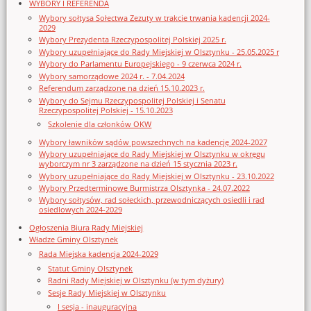
WYBORY I REFERENDA
Wybory sołtysa Sołectwa Zezuty w trakcie trwania kadencji 2024-
2029
Wybory Prezydenta Rzeczypospolitej Polskiej 2025 r.
Wybory uzupełniające do Rady Miejskiej w Olsztynku - 25.05.2025 r
Wybory do Parlamentu Europejskiego - 9 czerwca 2024 r.
Wybory samorządowe 2024 r. - 7.04.2024
Referendum zarządzone na dzień 15.10.2023 r.
Wybory do Sejmu Rzeczypospolitej Polskiej i Senatu
Rzeczypospolitej Polskiej - 15.10.2023
Szkolenie dla członków OKW
Wybory ławników sądów powszechnych na kadencję 2024-2027
Wybory uzupełniające do Rady Miejskiej w Olsztynku w okręgu
wyborczym nr 3 zarządzone na dzień 15 stycznia 2023 r.
Wybory uzupełniające do Rady Miejskiej w Olsztynku - 23.10.2022
Wybory Przedterminowe Burmistrza Olsztynka - 24.07.2022
Wybory sołtysów, rad sołeckich, przewodniczących osiedli i rad
osiedlowych 2024-2029
Ogłoszenia Biura Rady Miejskiej
Władze Gminy Olsztynek
Rada Miejska kadencja 2024-2029
Statut Gminy Olsztynek
Radni Rady Miejskiej w Olsztynku (w tym dyżury)
Sesje Rady Miejskiej w Olsztynku
I sesja - inauguracyjna