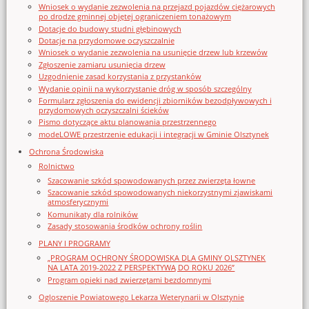
Wniosek o wydanie zezwolenia na przejazd pojazdów ciężarowych
po drodze gminnej objętej ograniczeniem tonażowym
Dotacje do budowy studni głębinowych
Dotacje na przydomowe oczyszczalnie
Wniosek o wydanie zezwolenia na usunięcie drzew lub krzewów
Zgłoszenie zamiaru usunięcia drzew
Uzgodnienie zasad korzystania z przystanków
Wydanie opinii na wykorzystanie dróg w sposób szczególny
Formularz zgłoszenia do ewidencji zbiorników bezodpływowych i
przydomowych oczyszczalni ścieków
Pismo dotyczące aktu planowania przestrzennego
modeLOWE przestrzenie edukacji i integracji w Gminie Olsztynek
Ochrona Środowiska
Rolnictwo
Szacowanie szkód spowodowanych przez zwierzęta łowne
Szacowanie szkód spowodowanych niekorzystnymi zjawiskami
atmosferycznymi
Komunikaty dla rolników
Zasady stosowania środków ochrony roślin
PLANY I PROGRAMY
„PROGRAM OCHRONY ŚRODOWISKA DLA GMINY OLSZTYNEK
NA LATA 2019-2022 Z PERSPEKTYWĄ DO ROKU 2026”
Program opieki nad zwierzętami bezdomnymi
Ogloszenie Powiatowego Lekarza Weterynarii w Olsztynie