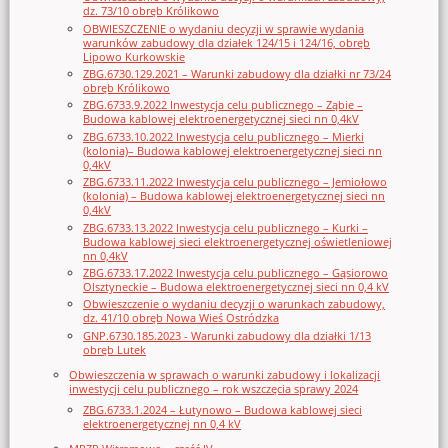
dz. 73/10 obręb Królikowo
OBWIESZCZENIE o wydaniu decyzji w sprawie wydania
warunków zabudowy dla działek 124/15 i 124/16, obręb
Lipowo Kurkowskie
ZBG.6730.129.2021 – Warunki zabudowy dla działki nr 73/24
obręb Królikowo
ZBG.6733.9.2022 Inwestycja celu publicznego – Ząbie –
Budowa kablowej elektroenergetycznej sieci nn 0,4kV
ZBG.6733.10.2022 Inwestycja celu publicznego – Mierki
(kolonia)– Budowa kablowej elektroenergetycznej sieci nn
0,4kV
ZBG.6733.11.2022 Inwestycja celu publicznego – Jemiołowo
(kolonia) – Budowa kablowej elektroenergetycznej sieci nn
0,4kV
ZBG.6733.13.2022 Inwestycja celu publicznego – Kurki –
Budowa kablowej sieci elektroenergetycznej oświetleniowej
nn 0,4kV
ZBG.6733.17.2022 Inwestycja celu publicznego – Gąsiorowo
Olsztyneckie – Budowa elektroenergetycznej sieci nn 0,4 kV
Obwieszczenie o wydaniu decyzji o warunkach zabudowy,
dz. 41/10 obręb Nowa Wieś Ostródzka
GNP.6730.185.2023 - Warunki zabudowy dla działki 1/13
obręb Lutek
Obwieszczenia w sprawach o warunki zabudowy i lokalizacji
inwestycji celu publicznego – rok wszczęcia sprawy 2024
ZBG.6733.1.2024 – Łutynowo – Budowa kablowej sieci
elektroenergetycznej nn 0,4 kV