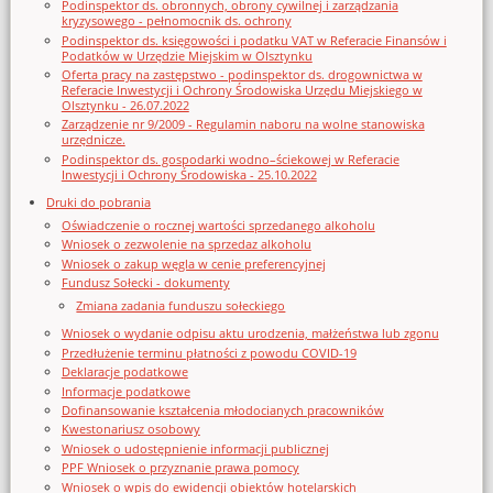
Podinspektor ds. obronnych, obrony cywilnej i zarządzania
kryzysowego - pełnomocnik ds. ochrony
Podinspektor ds. księgowości i podatku VAT w Referacie Finansów i
Podatków w Urzędzie Miejskim w Olsztynku
Oferta pracy na zastępstwo - podinspektor ds. drogownictwa w
Referacie Inwestycji i Ochrony Środowiska Urzędu Miejskiego w
Olsztynku - 26.07.2022
Zarządzenie nr 9/2009 - Regulamin naboru na wolne stanowiska
urzędnicze.
Podinspektor ds. gospodarki wodno–ściekowej w Referacie
Inwestycji i Ochrony Środowiska - 25.10.2022
Druki do pobrania
Oświadczenie o rocznej wartości sprzedanego alkoholu
Wniosek o zezwolenie na sprzedaz alkoholu
Wniosek o zakup węgla w cenie preferencyjnej
Fundusz Sołecki - dokumenty
Zmiana zadania funduszu sołeckiego
Wniosek o wydanie odpisu aktu urodzenia, małżeństwa lub zgonu
Przedłużenie terminu płatności z powodu COVID-19
Deklaracje podatkowe
Informacje podatkowe
Dofinansowanie kształcenia młodocianych pracowników
Kwestonariusz osobowy
Wniosek o udostępnienie informacji publicznej
PPF Wniosek o przyznanie prawa pomocy
Wniosek o wpis do ewidencji obiektów hotelarskich