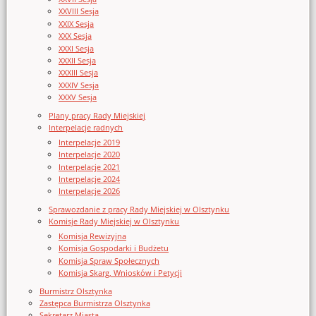
XXVIII Sesja
XXIX Sesja
XXX Sesja
XXXI Sesja
XXXII Sesja
XXXIII Sesja
XXXIV Sesja
XXXV Sesja
Plany pracy Rady Miejskiej
Interpelacje radnych
Interpelacje 2019
Interpelacje 2020
Interpelacje 2021
Interpelacje 2024
Interpelacje 2026
Sprawozdanie z pracy Rady Miejskiej w Olsztynku
Komisje Rady Miejskiej w Olsztynku
Komisja Rewizyjna
Komisja Gospodarki i Budżetu
Komisja Spraw Społecznych
Komisja Skarg, Wniosków i Petycji
Burmistrz Olsztynka
Zastępca Burmistrza Olsztynka
Sekretarz Miasta