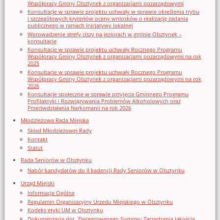
Współpracy Gminy Olsztynek z organizacjami pozarządowymi
Konsultacje w sprawie projektu uchwały w sprawie określenia trybu
i szczegółowych kryteriów oceny wniosków o realizację zadania
publicznego w ramach inicjatywy lokalnej
Wprowadzenie strefy ciszy na jeziorach w gminie Olsztynek –
konsultacje
Konsultacje w sprawie projektu uchwały Rocznego Programu
Współpracy Gminy Olsztynek z organizacjami pozarządowymi na rok
2025
Konsultacje w sprawie projektu uchwały Rocznego Programu
Współpracy Gminy Olsztynek z organizacjami pozarządowymi na rok
2026
Konsultacje społeczne w sprawie przyjęcia Gminnego Programu
Profilaktyki i Rozwiązywania Problemów Alkoholowych oraz
Przeciwdziałania Narkomanii na rok 2026
Młodzieżowa Rada Miejska
Skład Młodzieżowej Rady
Kontakt
Statut
Rada Seniorów w Olsztynku
Nabór kandydatów do II kadencji Rady Seniorów w Olsztynku
Urząd Miejski
Informacje Ogólne
Regulamin Organizacyjny Urzedu Miejskiego w Olsztynku
Kodeks etyki UM w Olsztynku
Dokumentacja dot. Zintegrowanego Systemu Zarządzania Jakością