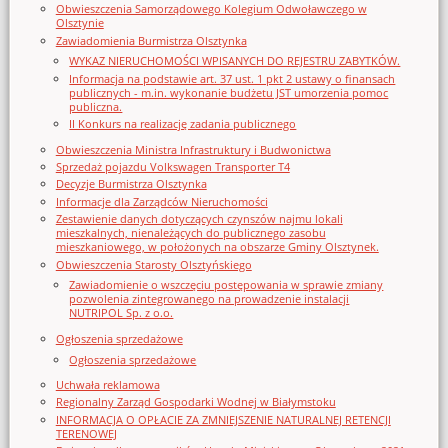
Obwieszczenia Samorządowego Kolegium Odwoławczego w
Olsztynie
Zawiadomienia Burmistrza Olsztynka
WYKAZ NIERUCHOMOŚCI WPISANYCH DO REJESTRU ZABYTKÓW.
Informacja na podstawie art. 37 ust. 1 pkt 2 ustawy o finansach
publicznych - m.in. wykonanie budżetu JST umorzenia pomoc
publiczna.
II Konkurs na realizację zadania publicznego
Obwieszczenia Ministra Infrastruktury i Budwonictwa
Sprzedaż pojazdu Volkswagen Transporter T4
Decyzje Burmistrza Olsztynka
Informacje dla Zarządców Nieruchomości
Zestawienie danych dotyczących czynszów najmu lokali
mieszkalnych, nienależących do publicznego zasobu
mieszkaniowego, w położonych na obszarze Gminy Olsztynek.
Obwieszczenia Starosty Olsztyńskiego
Zawiadomienie o wszczęciu postępowania w sprawie zmiany
pozwolenia zintegrowanego na prowadzenie instalacji
NUTRIPOL Sp. z o.o.
Ogłoszenia sprzedażowe
Ogłoszenia sprzedażowe
Uchwała reklamowa
Regionalny Zarząd Gospodarki Wodnej w Białymstoku
INFORMACJA O OPŁACIE ZA ZMNIEJSZENIE NATURALNEJ RETENCJI
TERENOWEJ