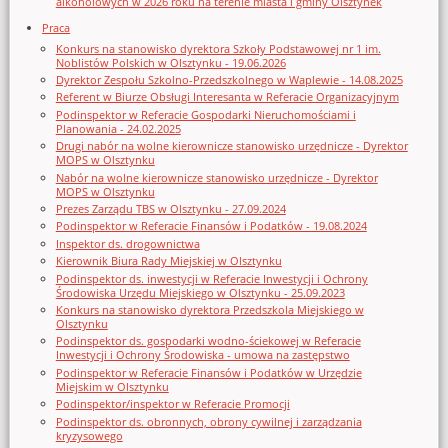
alkoholowych w 2026 roku na terenie miasta i gminy Olsztynek
Praca
Konkurs na stanowisko dyrektora Szkoły Podstawowej nr 1 im.
Noblistów Polskich w Olsztynku - 19.06.2026
Dyrektor Zespołu Szkolno-Przedszkolnego w Waplewie - 14.08.2025
Referent w Biurze Obsługi Interesanta w Referacie Organizacyjnym
Podinspektor w Referacie Gospodarki Nieruchomościami i
Planowania - 24.02.2025
Drugi nabór na wolne kierownicze stanowisko urzędnicze - Dyrektor
MOPS w Olsztynku
Nabór na wolne kierownicze stanowisko urzędnicze - Dyrektor
MOPS w Olsztynku
Prezes Zarządu TBS w Olsztynku - 27.09.2024
Podinspektor w Referacie Finansów i Podatków - 19.08.2024
Inspektor ds. drogownictwa
Kierownik Biura Rady Miejskiej w Olsztynku
Podinspektor ds. inwestycji w Referacie Inwestycji i Ochrony
Środowiska Urzędu Miejskiego w Olsztynku - 25.09.2023
Konkurs na stanowisko dyrektora Przedszkola Miejskiego w
Olsztynku
Podinspektor ds. gospodarki wodno-ściekowej w Referacie
Inwestycji i Ochrony Środowiska - umowa na zastępstwo
Podinspektor w Referacie Finansów i Podatków w Urzędzie
Miejskim w Olsztynku
Podinspektor/inspektor w Referacie Promocji
Podinspektor ds. obronnych, obrony cywilnej i zarządzania
kryzysowego