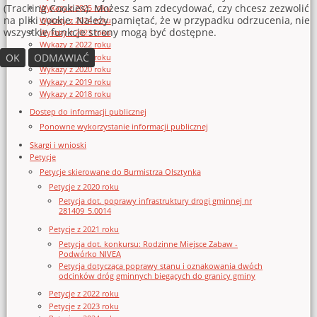
(Tracking Cookies). Możesz sam zdecydować, czy chcesz zezwolić
Wykazy z 2025 roku
na pliki cookie. Należy pamiętać, że w przypadku odrzucenia, nie
Wykazy z 2024 roku
wszystkie funkcje strony mogą być dostępne.
Wykazy z 2023 roku
Wykazy z 2022 roku
OK
ODMAWIAĆ
Wykazy z 2021 roku
Wykazy z 2020 roku
Wykazy z 2019 roku
Wykazy z 2018 roku
Dostęp do informacji publicznej
Ponowne wykorzystanie informacji publicznej
Skargi i wnioski
Petycje
Petycje skierowane do Burmistrza Olsztynka
Petycje z 2020 roku
Petycja dot. poprawy infrastruktury drogi gminnej nr
281409_5.0014
Petycje z 2021 roku
Petycja dot. konkursu: Rodzinne Miejsce Zabaw -
Podwórko NIVEA
Petycja dotycząca poprawy stanu i oznakowania dwóch
odcinków dróg gminnych biegących do granicy gminy
Petycje z 2022 roku
Petycje z 2023 roku