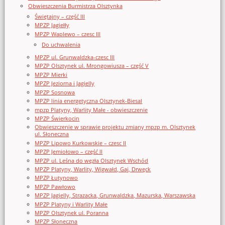
Obwieszczenia Burmistrza Olsztynka
Świętajny – część III
MPZP Jagiełły
MPZP Waplewo – czesc III
Do uchwalenia
MPZP ul. Grunwaldzka-czesc III
MPZP Olsztynek ul. Mrongowiusza – część V
MPZP Mierki
MPZP Jeziorna i Jagielly
MPZP Sosnowa
MPZP linia energetyczna Olsztynek-Biesal
mpzp Platyny, Warlity Małe - obwieszczenie
MPZP Świerkocin
Obwieszczenie w sprawie projektu zmiany mpzp m. Olsztynek
ul. Słoneczna
MPZP Lipowo Kurkowskie – czesc II
MPZP Jemiołowo – część II
MPZP ul. Leśna do węzła Olsztynek Wschód
MPZP Platyny, Warlity, Wigwałd, Gaj, Drwęck
MPZP Łutynowo
MPZP Pawłowo
MPZP Jagielly, Strazacka, Grunwaldzka, Mazurska, Warszawska
MPZP Platyny i Warlity Małe
MPZP Olsztynek ul. Poranna
MPZP Słoneczna