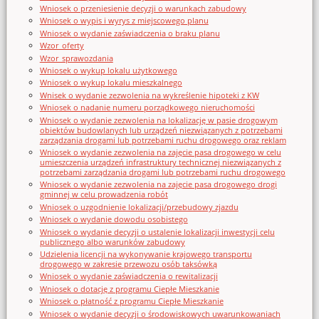
Wniosek o przeniesienie decyzji o warunkach zabudowy
Wniosek o wypis i wyrys z miejscowego planu
Wniosek o wydanie zaświadczenia o braku planu
Wzor_oferty
Wzor_sprawozdania
Wniosek o wykup lokalu użytkowego
Wniosek o wykup lokalu mieszkalnego
Wnisek o wydanie zezwolenia na wykreślenie hipoteki z KW
Wniosek o nadanie numeru porządkowego nieruchomości
Wniosek o wydanie zezwolenia na lokalizację w pasie drogowym
obiektów budowlanych lub urządzeń niezwiązanych z potrzebami
zarządzania drogami lub potrzebami ruchu drogowego oraz reklam
Wniosek o wydanie zezwolenia na zajęcie pasa drogowego w celu
umieszczenia urządzeń infrastruktury technicznej niezwiązanych z
potrzebami zarządzania drogami lub potrzebami ruchu drogowego
Wniosek o wydanie zezwolenia na zajęcie pasa drogowego drogi
gminnej w celu prowadzenia robót
Wniosek o uzgodnienie lokalizacji/przebudowy zjazdu
Wniosek o wydanie dowodu osobistego
Wniosek o wydanie decyzji o ustalenie lokalizacji inwestycji celu
publicznego albo warunków zabudowy
Udzielenia licencji na wykonywanie krajowego transportu
drogowego w zakresie przewozu osób taksówką
Wniosek o wydanie zaświadczenia o rewitalizacji
Wniosek o dotację z programu Ciepłe Mieszkanie
Wniosek o płatność z programu Ciepłe Mieszkanie
Wniosek o wydanie decyzji o środowiskowych uwarunkowaniach