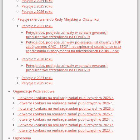
Petycje z 2024 roku
Petycje z 2025 roku
Petycje z 2026 roku
Petycje skierowane do Rady Miejskiej w Olsztynku
Petycje z 2021 roku
Petycja dot. podjęcia uchwały w sprawie gwarancji
producentów szczepionek na COVID-19
Petycja dot. podjęcia uchwały poierającej list otwarty STOP
zabójczenmu GMO - STOP niebezpiecznej szczepionce oraz
zaprzestania eksperymentu na mieszkańcach Polski i inne
Petycje z 2020 roku
Petycja dot. podjęcia uchwały w sprawie gwarancji
producentów szczepionek na COVID-19
Petycje z 2023 roku
Petycje z 2025 roku
Organizacje Pozarządowe
II otwarty konkurs na realizację zadań publicznych w 2026 r.
I otwarty konkurs na realizację zadań publicznych w 2026 r.
II otwarty konkurs na realizację zadań publicznych w 2025 r.
I otwarty konkurs na realizację zadań publicznych w 2025 r.
I otwarty konkurs na realizację zadań publicznych w 2024 r.
II otwarty konkurs na realizację zadań publicznych w 2023 r.
I otwarty konkurs na realizację zadań publicznych w 2023 r.
Ogłoszenia