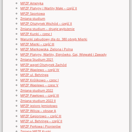
MPZP Ameryka
MPZP Platyny i Warlity Małe – część II
MPZP Sportowa
Zmiana studium
MPZP Olsztynek Wschód – część II
Zmiana studium – drugie wyłożenie
MPZP Kunki – czesc I
Warunki zabudowy dla dz. 380 obręb Mierki
MPZP Mierki – część III
MPZP Mierkowska, Zielona i Polna
MPZP Platyny, Warlity, Elgnówko, Gaj, Wigwałd i Zawady
Zmiana Studium 2021
MPZP węzeł Olsztynek Zachód
MPZP Waplewo – część IV
MPZP ul. Behringa
MPZP Królikowo – czesc I
MPZP Waplewo – czesc V
Zmiana studium 2022
MPZP Pawłowo – część III
Zmiana studium 2022 II
MPZP jezioro Jemiołowo
MPZP Wilcza – obszar A
MPZP Gąsiorowo – część III
MPZP ul. Behringa – część II
MPZP Perłowa i Pionierów
Zmiana MPZP Kunki