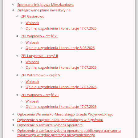
Społeczna Inicjatywa Mieszkaniowa
Zintegrowane plany inwestycyjne
ZPI Gąsiorowo
Wniosek
Opinie, uzgodnienia i konsultacje 17.07.2026
ZPI Waplewo – część VI
Wniosek
Opinie, uzgodnienia i konsultacje 5.06.2026
ZPI Łutynowo – część II
Wniosek
Opinie, uzgodnienia i konsultacje 17.07.2026
ZPI Witramowo – część VI
Wniosek
Opinie, uzgodnienia i konsultacje 17.07.2026
ZPI Waplewo – część VII
Wniosek
Opinie, uzgodnienia i konsultacje 17.07.2026
Ogłoszenia Warmińsko-Mazurskiego Urzędu Wojewódzkiego
Ogłoszenie o najmie lokalu mieszkalnego w Elgnówku
Ogłoszenie o zamiarze wyboru operatora
Ogłoszenie o zamiarze wyboru operatora publicznego transportu
zbiorowego w trybie przetargu nieograniczonego