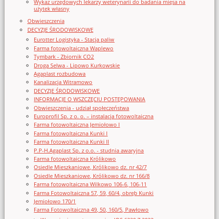
Wykaz urzędowych lekarzy weterynarii do badania mięsa na
użytek własny
Obwieszczenia
DECYZJE ŚRODOWISKOWE
Eurotter Logistyka - Stacja paliw
Farma fotowoltaiczna Waplewo
Tymbark - Zbiornik CO2
Droga Selwa - Lipowo Kurkowskie
Agaplast rozbudowa
Kanalizacja Witramowo
DECYZJE ŚRODOWISKOWE
INFORMACJE O WSZCZĘCIU POSTĘPOWANIA
Obwieszczenia - udział społeczeństwa
Europrofil Sp. z o. o. – instalacja fotowoltaiczna
Farma fotowoltaiczna Jemiołowo I
Farma fotowoltaiczna Kunki I
Farma fotowoltaiczna Kunki II
P.P-H.Agaplast Sp. z o.o. - studnia awaryjna
Farma fotowoltaiczna Królikowo
Osiedle Mieszkaniowe, Królikowo dz. nr 42/7
Osiedle Mieszkaniowe, Królikowo dz. nr 166/8
Farma fotowoltaiczna Wilkowo 106-6, 106-11
Farma Fotowoltaiczna 57, 59, 60/4, obręb Kunki
Jemiołowo 170/1
Farma Fotowoltaiczna 49, 50, 160/5, Pawłowo