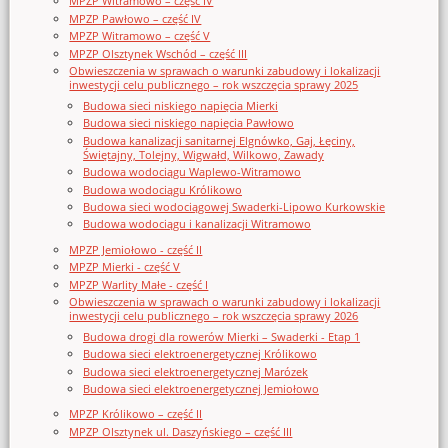
MPZP Witramowo – część IV
MPZP Pawłowo – część IV
MPZP Witramowo – część V
MPZP Olsztynek Wschód – część III
Obwieszczenia w sprawach o warunki zabudowy i lokalizacji
inwestycji celu publicznego – rok wszczęcia sprawy 2025
Budowa sieci niskiego napięcia Mierki
Budowa sieci niskiego napięcia Pawłowo
Budowa kanalizacji sanitarnej Elgnówko, Gaj, Łęciny,
Świętajny, Tolejny, Wigwałd, Wilkowo, Zawady
Budowa wodociągu Waplewo-Witramowo
Budowa wodociągu Królikowo
Budowa sieci wodociągowej Swaderki-Lipowo Kurkowskie
Budowa wodociągu i kanalizacji Witramowo
MPZP Jemiołowo - część II
MPZP Mierki - część V
MPZP Warlity Małe - część I
Obwieszczenia w sprawach o warunki zabudowy i lokalizacji
inwestycji celu publicznego – rok wszczęcia sprawy 2026
Budowa drogi dla rowerów Mierki – Swaderki - Etap 1
Budowa sieci elektroenergetycznej Królikowo
Budowa sieci elektroenergetycznej Marózek
Budowa sieci elektroenergetycznej Jemiołowo
MPZP Królikowo – część II
MPZP Olsztynek ul. Daszyńskiego – część III