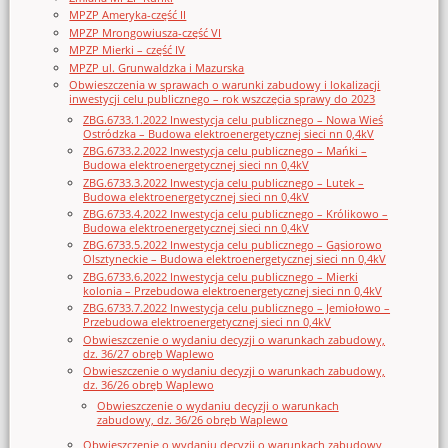
MPZP Ameryka-część II
MPZP Mrongowiusza-część VI
MPZP Mierki – część IV
MPZP ul. Grunwaldzka i Mazurska
Obwieszczenia w sprawach o warunki zabudowy i lokalizacji
inwestycji celu publicznego – rok wszczęcia sprawy do 2023
ZBG.6733.1.2022 Inwestycja celu publicznego – Nowa Wieś
Ostródzka – Budowa elektroenergetycznej sieci nn 0,4kV
ZBG.6733.2.2022 Inwestycja celu publicznego – Mańki –
Budowa elektroenergetycznej sieci nn 0,4kV
ZBG.6733.3.2022 Inwestycja celu publicznego – Lutek –
Budowa elektroenergetycznej sieci nn 0,4kV
ZBG.6733.4.2022 Inwestycja celu publicznego – Królikowo –
Budowa elektroenergetycznej sieci nn 0,4kV
ZBG.6733.5.2022 Inwestycja celu publicznego – Gąsiorowo
Olsztyneckie – Budowa elektroenergetycznej sieci nn 0,4kV
ZBG.6733.6.2022 Inwestycja celu publicznego – Mierki
kolonia – Przebudowa elektroenergetycznej sieci nn 0,4kV
ZBG.6733.7.2022 Inwestycja celu publicznego – Jemiołowo –
Przebudowa elektroenergetycznej sieci nn 0,4kV
Obwieszczenie o wydaniu decyzji o warunkach zabudowy,
dz. 36/27 obręb Waplewo
Obwieszczenie o wydaniu decyzji o warunkach zabudowy,
dz. 36/26 obręb Waplewo
Obwieszczenie o wydaniu decyzji o warunkach
zabudowy, dz. 36/26 obręb Waplewo
Obwieszczenie o wydaniu decyzji o warunkach zabudowy,