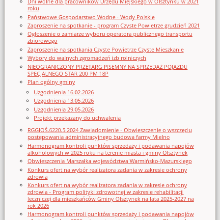
Dni wolne dla pracowników Urzędu Miejskiego w Olsztynku w 2021
roku
Państwowe Gospodarstwo Wodne - Wody Polskie
Zaproszenie na spotkanie - program Czyste Powietrze grudzień 2021
Ogłoszenie o zamiarze wyboru operatora publicznego transportu
zbiorowego
Zaproszenie na spotkania Czyste Powietrze Czyste Mieszkanie
Wybory do walnych zgromadzeń izb rolniczych
NIEOGRANICZONY PRZETARG PISEMNY NA SPRZEDAŻ POJAZDU
SPECJALNEGO STAR 200 PM 18P
Plan ogólny gminy
Uzgodnienia 16.02.2026
Uzgodnienia 13.05.2026
Uzgodnienia 29.05.2026
Projekt przekazany do uchwalenia
RGGIOŚ.6220.5.2024 Zawiadomienie - Obwieszczenie o wszczęciu
postępowania administracyjnego budowa farmy Mielno
Harmonogram kontroli punktów sprzedaży i podawania napojów
alkoholowych w 2025 roku na terenie miasta i gminy Olsztynek
Obwieszczenia Marszałka województwa Warmińsko-Mazurskiego
Konkurs ofert na wybór realizatora zadania w zakresie ochrony
zdrowia
Konkurs ofert na wybór realizatora zadania w zakresie ochrony
zdrowia - Program polityki zdrowotnej w zakresie rehabilitacji
leczniczej dla mieszkańców Gminy Olsztynek na lata 2025-2027 na
rok 2026
Harmonogram kontroli punktów sprzedaży i podawania napojów