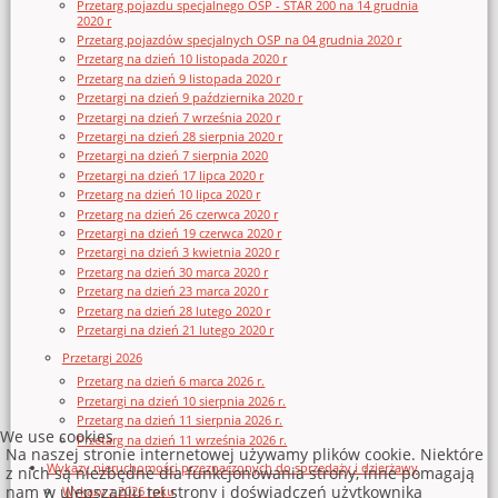
Przetarg pojazdu specjalnego OSP - STAR 200 na 14 grudnia
2020 r
Przetarg pojazdów specjalnych OSP na 04 grudnia 2020 r
Przetarg na dzień 10 listopada 2020 r
Przetarg na dzień 9 listopada 2020 r
Przetargi na dzień 9 października 2020 r
Przetargi na dzień 7 września 2020 r
Przetargi na dzień 28 sierpnia 2020 r
Przetargi na dzień 7 sierpnia 2020
Przetargi na dzień 17 lipca 2020 r
Przetarg na dzień 10 lipca 2020 r
Przetarg na dzień 26 czerwca 2020 r
Przetargi na dzień 19 czerwca 2020 r
Przetargi na dzień 3 kwietnia 2020 r
Przetarg na dzień 30 marca 2020 r
Przetarg na dzień 23 marca 2020 r
Przetarg na dzień 28 lutego 2020 r
Przetargi na dzień 21 lutego 2020 r
Przetargi 2026
Przetarg na dzień 6 marca 2026 r.
Przetargi na dzień 10 sierpnia 2026 r.
Przetarg na dzień 11 sierpnia 2026 r.
We use cookies
Przetarg na dzień 11 września 2026 r.
Na naszej stronie internetowej używamy plików cookie. Niektóre
Wykazy nieruchomości przeznaczonych do sprzedaży i dzierżawy
z nich są niezbędne dla funkcjonowania strony, inne pomagają
nam w ulepszaniu tej strony i doświadczeń użytkownika
Wykazy z 2026 roku