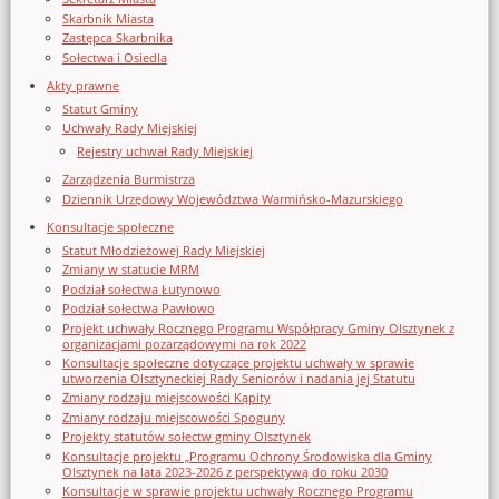
Skarbnik Miasta
Zastępca Skarbnika
Sołectwa i Osiedla
Akty prawne
Statut Gminy
Uchwały Rady Miejskiej
Rejestry uchwał Rady Miejskiej
Zarządzenia Burmistrza
Dziennik Urzędowy Województwa Warmińsko-Mazurskiego
Konsultacje społeczne
Statut Młodzieżowej Rady Miejskiej
Zmiany w statucie MRM
Podział sołectwa Łutynowo
Podział sołectwa Pawłowo
Projekt uchwały Rocznego Programu Współpracy Gminy Olsztynek z
organizacjami pozarządowymi na rok 2022
Konsultacje społeczne dotyczące projektu uchwały w sprawie
utworzenia Olsztyneckiej Rady Seniorów i nadania jej Statutu
Zmiany rodzaju miejscowości Kąpity
Zmiany rodzaju miejscowości Spoguny
Projekty statutów sołectw gminy Olsztynek
Konsultacje projektu „Programu Ochrony Środowiska dla Gminy
Olsztynek na lata 2023-2026 z perspektywą do roku 2030
Konsultacje w sprawie projektu uchwały Rocznego Programu