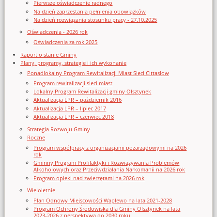
Pierwsze oświadczenie radnego
Na dzień zaprzestania pełnienia obowiązków
Na dzień rozwiązania stosunku pracy - 27.10.2025
Oświadczenia - 2026 rok
Oświadczenia za rok 2025
Raport o stanie Gminy
Plany, programy, strategie i ich wykonanie
Ponadlokalny Program Rewitalizacji Miast Sieci Cittaslow
Program rewitalizacji sieci miast
Lokalny Program Rewitalizacji gminy Olsztynek
Aktualizacja LPR – październik 2016
Aktualizacja LPR – lipiec 2017
Aktualizacja LPR – czerwiec 2018
Strategia Rozwoju Gminy
Roczne
Program współpracy z organizacjami pozarządowymi na 2026
rok
Gminny Program Profilaktyki i Rozwiązywania Problemów
Alkoholowych oraz Przeciwdziałania Narkomanii na 2026 rok
Program opieki nad zwierzętami na 2026 rok
Wieloletnie
Plan Odnowy Miejscowości Waplewo na lata 2021-2028
Program Ochrony Środowiska dla Gminy Olsztynek na lata
2023-2026 z perspektywą do 2030 roku