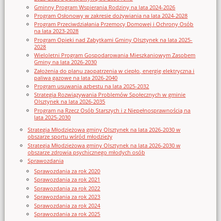
Gminny Program Wspierania Rodziny na lata 2024-2026
Program Osłonowy w zakresie dożywiania na lata 2024-2028
Program Przeciwdziałania Przemocy Domowej i Ochrony Osób
na lata 2023-2028
Program Opieki nad Zabytkami Gminy Olsztynek na lata 2025-
2028
Wieloletni Program Gospodarowania Mieszkaniowym Zasobem
Gminy na lata 2026-2030
Założenia do planu zaopatrzenia w ciepło, energię elektryczna i
paliwa gazowe na lata 2026-2040
Program usuwania azbestu na lata 2025-2032
Strategia Rozwiązywania Problemów Społecznych w gminie
Olsztynek na lata 2026-2035
Program na Rzecz Osób Starszych i z Niepełnosprawnością na
lata 2025-2030
Strategia Młodzieżowa gminy Olsztynek na lata 2026-2030 w
obszarze sportu wśród młodzieży
Strategia Młodzieżowa gminy Olsztynek na lata 2026-2030 w
obszarze zdrowia psychicznego młodych osób
Sprawozdania
Sprawozdania za rok 2020
Sprawozdania za rok 2021
Sprawozdania za rok 2022
Sprawozdania za rok 2023
Sprawozdania za rok 2024
Sprawozdania za rok 2025