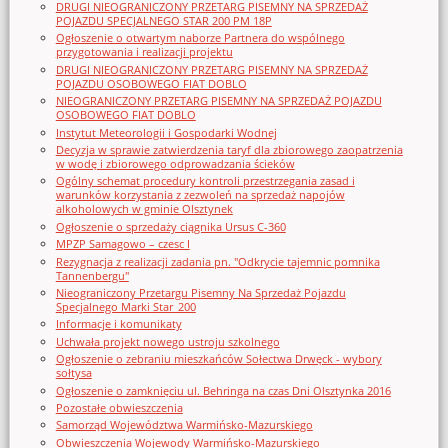
DRUGI NIEOGRANICZONY PRZETARG PISEMNY NA SPRZEDAŻ
POJAZDU SPECJALNEGO STAR 200 PM 18P
Ogłoszenie o otwartym naborze Partnera do wspólnego
przygotowania i realizacji projektu
DRUGI NIEOGRANICZONY PRZETARG PISEMNY NA SPRZEDAŻ
POJAZDU OSOBOWEGO FIAT DOBLO
NIEOGRANICZONY PRZETARG PISEMNY NA SPRZEDAŻ POJAZDU
OSOBOWEGO FIAT DOBLO
Instytut Meteorologii i Gospodarki Wodnej
Decyzja w sprawie zatwierdzenia taryf dla zbiorowego zaopatrzenia
w wodę i zbiorowego odprowadzania ścieków
Ogólny schemat procedury kontroli przestrzegania zasad i
warunków korzystania z zezwoleń na sprzedaż napojów
alkoholowych w gminie Olsztynek
Ogłoszenie o sprzedaży ciągnika Ursus C-360
MPZP Samagowo – czesc I
Rezygnacja z realizacji zadania pn. "Odkrycie tajemnic pomnika
Tannenbergu"
Nieograniczony Przetargu Pisemny Na Sprzedaż Pojazdu
Specjalnego Marki Star_200
Informacje i komunikaty
Uchwała projekt nowego ustroju szkolnego
Ogłoszenie o zebraniu mieszkańców Sołectwa Drwęck - wybory
sołtysa
Ogłoszenie o zamknięciu ul. Behringa na czas Dni Olsztynka 2016
Pozostałe obwieszczenia
Samorząd Województwa Warmińsko-Mazurskiego
Obwieszczenia Wojewody Warmińsko-Mazurskiego