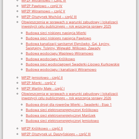
MPZP Witramowo – część IV
MPZP Pawłowo – część IV
MPZP Witramowo – część V
MPZP Olsztynek Wschód – część III
Obwieszczenia w sprawach o warunki zabudowy i lokalizacji
inwestycji celu publicznego – rok wszczęcia sprawy 2025
Budowa sieci niskiego napięcia Mierki
Budowa sieci niskiego napięcia Pawłowo
Budowa kanalizacji sanitarnej Elgnówko, Gaj, Łęciny,
Świętajny, Tolejny, Wigwałd, Wilkowo, Zawady
Budowa wodociągu Waplewo-Witramowo
Budowa wodociągu Królikowo
Budowa sieci wodociągowej Swaderki-Lipowo Kurkowskie
Budowa wodociągu i kanalizacji Witramowo
MPZP Jemiołowo - część II
MPZP Mierki - część V
MPZP Warlity Małe - część I
Obwieszczenia w sprawach o warunki zabudowy i lokalizacji
inwestycji celu publicznego – rok wszczęcia sprawy 2026
Budowa drogi dla rowerów Mierki – Swaderki - Etap 1
Budowa sieci elektroenergetycznej Królikowo
Budowa sieci elektroenergetycznej Marózek
Budowa sieci elektroenergetycznej Jemiołowo
MPZP Królikowo – część II
MPZP Olsztynek ul. Daszyńskiego – część III