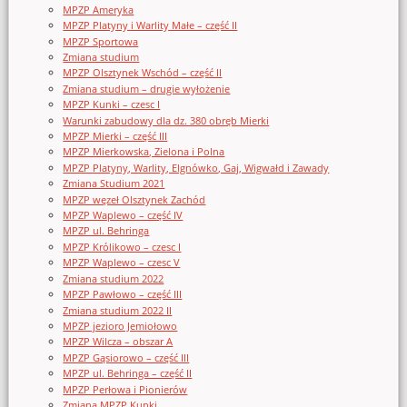
MPZP Ameryka
MPZP Platyny i Warlity Małe – część II
MPZP Sportowa
Zmiana studium
MPZP Olsztynek Wschód – część II
Zmiana studium – drugie wyłożenie
MPZP Kunki – czesc I
Warunki zabudowy dla dz. 380 obręb Mierki
MPZP Mierki – część III
MPZP Mierkowska, Zielona i Polna
MPZP Platyny, Warlity, Elgnówko, Gaj, Wigwałd i Zawady
Zmiana Studium 2021
MPZP węzeł Olsztynek Zachód
MPZP Waplewo – część IV
MPZP ul. Behringa
MPZP Królikowo – czesc I
MPZP Waplewo – czesc V
Zmiana studium 2022
MPZP Pawłowo – część III
Zmiana studium 2022 II
MPZP jezioro Jemiołowo
MPZP Wilcza – obszar A
MPZP Gąsiorowo – część III
MPZP ul. Behringa – część II
MPZP Perłowa i Pionierów
Zmiana MPZP Kunki