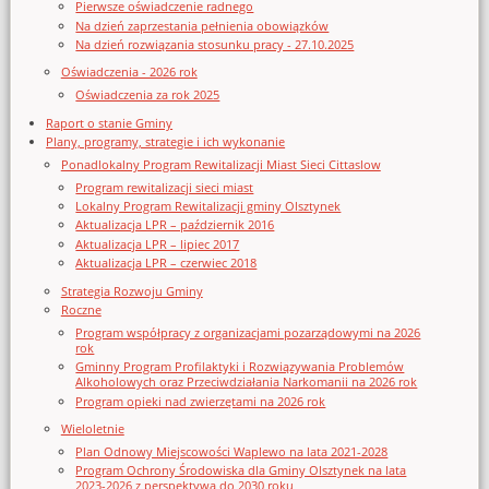
Pierwsze oświadczenie radnego
Na dzień zaprzestania pełnienia obowiązków
Na dzień rozwiązania stosunku pracy - 27.10.2025
Oświadczenia - 2026 rok
Oświadczenia za rok 2025
Raport o stanie Gminy
Plany, programy, strategie i ich wykonanie
Ponadlokalny Program Rewitalizacji Miast Sieci Cittaslow
Program rewitalizacji sieci miast
Lokalny Program Rewitalizacji gminy Olsztynek
Aktualizacja LPR – październik 2016
Aktualizacja LPR – lipiec 2017
Aktualizacja LPR – czerwiec 2018
Strategia Rozwoju Gminy
Roczne
Program współpracy z organizacjami pozarządowymi na 2026
rok
Gminny Program Profilaktyki i Rozwiązywania Problemów
Alkoholowych oraz Przeciwdziałania Narkomanii na 2026 rok
Program opieki nad zwierzętami na 2026 rok
Wieloletnie
Plan Odnowy Miejscowości Waplewo na lata 2021-2028
Program Ochrony Środowiska dla Gminy Olsztynek na lata
2023-2026 z perspektywą do 2030 roku