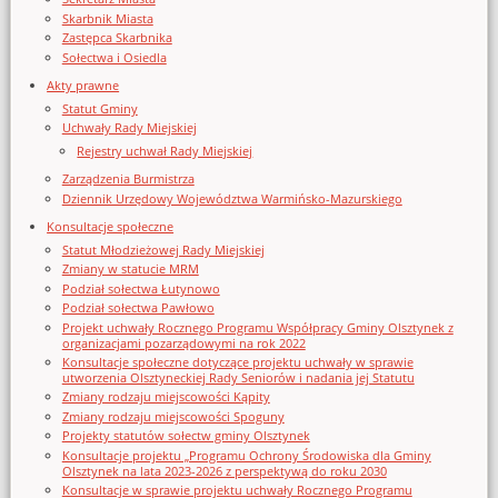
Skarbnik Miasta
Zastępca Skarbnika
Sołectwa i Osiedla
Akty prawne
Statut Gminy
Uchwały Rady Miejskiej
Rejestry uchwał Rady Miejskiej
Zarządzenia Burmistrza
Dziennik Urzędowy Województwa Warmińsko-Mazurskiego
Konsultacje społeczne
Statut Młodzieżowej Rady Miejskiej
Zmiany w statucie MRM
Podział sołectwa Łutynowo
Podział sołectwa Pawłowo
Projekt uchwały Rocznego Programu Współpracy Gminy Olsztynek z
organizacjami pozarządowymi na rok 2022
Konsultacje społeczne dotyczące projektu uchwały w sprawie
utworzenia Olsztyneckiej Rady Seniorów i nadania jej Statutu
Zmiany rodzaju miejscowości Kąpity
Zmiany rodzaju miejscowości Spoguny
Projekty statutów sołectw gminy Olsztynek
Konsultacje projektu „Programu Ochrony Środowiska dla Gminy
Olsztynek na lata 2023-2026 z perspektywą do roku 2030
Konsultacje w sprawie projektu uchwały Rocznego Programu