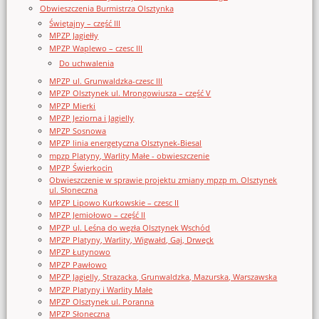
Obwieszczenia Burmistrza Olsztynka
Świętajny – część III
MPZP Jagiełły
MPZP Waplewo – czesc III
Do uchwalenia
MPZP ul. Grunwaldzka-czesc III
MPZP Olsztynek ul. Mrongowiusza – część V
MPZP Mierki
MPZP Jeziorna i Jagielly
MPZP Sosnowa
MPZP linia energetyczna Olsztynek-Biesal
mpzp Platyny, Warlity Małe - obwieszczenie
MPZP Świerkocin
Obwieszczenie w sprawie projektu zmiany mpzp m. Olsztynek
ul. Słoneczna
MPZP Lipowo Kurkowskie – czesc II
MPZP Jemiołowo – część II
MPZP ul. Leśna do węzła Olsztynek Wschód
MPZP Platyny, Warlity, Wigwałd, Gaj, Drwęck
MPZP Łutynowo
MPZP Pawłowo
MPZP Jagielly, Strazacka, Grunwaldzka, Mazurska, Warszawska
MPZP Platyny i Warlity Małe
MPZP Olsztynek ul. Poranna
MPZP Słoneczna