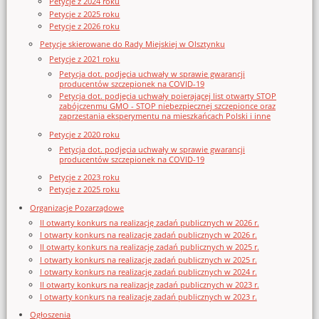
Petycje z 2024 roku
Petycje z 2025 roku
Petycje z 2026 roku
Petycje skierowane do Rady Miejskiej w Olsztynku
Petycje z 2021 roku
Petycja dot. podjęcia uchwały w sprawie gwarancji
producentów szczepionek na COVID-19
Petycja dot. podjęcia uchwały poierającej list otwarty STOP
zabójczenmu GMO - STOP niebezpiecznej szczepionce oraz
zaprzestania eksperymentu na mieszkańcach Polski i inne
Petycje z 2020 roku
Petycja dot. podjęcia uchwały w sprawie gwarancji
producentów szczepionek na COVID-19
Petycje z 2023 roku
Petycje z 2025 roku
Organizacje Pozarządowe
II otwarty konkurs na realizację zadań publicznych w 2026 r.
I otwarty konkurs na realizację zadań publicznych w 2026 r.
II otwarty konkurs na realizację zadań publicznych w 2025 r.
I otwarty konkurs na realizację zadań publicznych w 2025 r.
I otwarty konkurs na realizację zadań publicznych w 2024 r.
II otwarty konkurs na realizację zadań publicznych w 2023 r.
I otwarty konkurs na realizację zadań publicznych w 2023 r.
Ogłoszenia