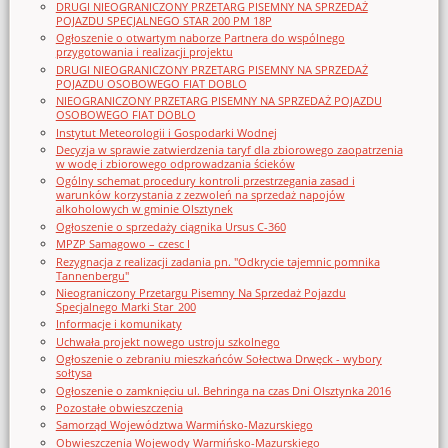
DRUGI NIEOGRANICZONY PRZETARG PISEMNY NA SPRZEDAŻ
POJAZDU SPECJALNEGO STAR 200 PM 18P
Ogłoszenie o otwartym naborze Partnera do wspólnego
przygotowania i realizacji projektu
DRUGI NIEOGRANICZONY PRZETARG PISEMNY NA SPRZEDAŻ
POJAZDU OSOBOWEGO FIAT DOBLO
NIEOGRANICZONY PRZETARG PISEMNY NA SPRZEDAŻ POJAZDU
OSOBOWEGO FIAT DOBLO
Instytut Meteorologii i Gospodarki Wodnej
Decyzja w sprawie zatwierdzenia taryf dla zbiorowego zaopatrzenia
w wodę i zbiorowego odprowadzania ścieków
Ogólny schemat procedury kontroli przestrzegania zasad i
warunków korzystania z zezwoleń na sprzedaż napojów
alkoholowych w gminie Olsztynek
Ogłoszenie o sprzedaży ciągnika Ursus C-360
MPZP Samagowo – czesc I
Rezygnacja z realizacji zadania pn. "Odkrycie tajemnic pomnika
Tannenbergu"
Nieograniczony Przetargu Pisemny Na Sprzedaż Pojazdu
Specjalnego Marki Star_200
Informacje i komunikaty
Uchwała projekt nowego ustroju szkolnego
Ogłoszenie o zebraniu mieszkańców Sołectwa Drwęck - wybory
sołtysa
Ogłoszenie o zamknięciu ul. Behringa na czas Dni Olsztynka 2016
Pozostałe obwieszczenia
Samorząd Województwa Warmińsko-Mazurskiego
Obwieszczenia Wojewody Warmińsko-Mazurskiego