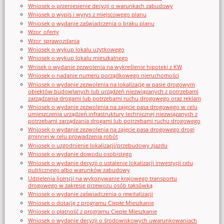
Wniosek o przeniesienie decyzji o warunkach zabudowy
Wniosek o wypis i wyrys z miejscowego planu
Wniosek o wydanie zaświadczenia o braku planu
Wzor_oferty
Wzor_sprawozdania
Wniosek o wykup lokalu użytkowego
Wniosek o wykup lokalu mieszkalnego
Wnisek o wydanie zezwolenia na wykreślenie hipoteki z KW
Wniosek o nadanie numeru porządkowego nieruchomości
Wniosek o wydanie zezwolenia na lokalizację w pasie drogowym
obiektów budowlanych lub urządzeń niezwiązanych z potrzebami
zarządzania drogami lub potrzebami ruchu drogowego oraz reklam
Wniosek o wydanie zezwolenia na zajęcie pasa drogowego w celu
umieszczenia urządzeń infrastruktury technicznej niezwiązanych z
potrzebami zarządzania drogami lub potrzebami ruchu drogowego
Wniosek o wydanie zezwolenia na zajęcie pasa drogowego drogi
gminnej w celu prowadzenia robót
Wniosek o uzgodnienie lokalizacji/przebudowy zjazdu
Wniosek o wydanie dowodu osobistego
Wniosek o wydanie decyzji o ustalenie lokalizacji inwestycji celu
publicznego albo warunków zabudowy
Udzielenia licencji na wykonywanie krajowego transportu
drogowego w zakresie przewozu osób taksówką
Wniosek o wydanie zaświadczenia o rewitalizacji
Wniosek o dotację z programu Ciepłe Mieszkanie
Wniosek o płatność z programu Ciepłe Mieszkanie
Wniosek o wydanie decyzji o środowiskowych uwarunkowaniach