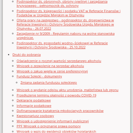
Podinspektor ds. obronnych, obrony cywilnej i zarządzania
kryzysowego - pełnomocnik ds. ochrony
Podinspektor ds. księgowości i podatku VAT w Referacie Finansów i
Podatków w Urzędzie Miejskim w Olsztynku
Oferta pracy na zastępstwo - podinspektor ds. drogownictwa w
Referacie Inwestycji i Ochrony Środowiska Urzędu Miejskiego w
Olsztynku - 26.07.2022
Zarządzenie nr 9/2009 - Regulamin naboru na wolne stanowiska
urzędnicze.
Podinspektor ds. gospodarki wodno–ściekowej w Referacie
Inwestycji i Ochrony Środowiska - 25.10.2022
Druki do pobrania
Oświadczenie o rocznej wartości sprzedanego alkoholu
Wniosek o zezwolenie na sprzedaz alkoholu
Wniosek o zakup węgla w cenie preferencyjnej
Fundusz Sołecki - dokumenty
Zmiana zadania funduszu sołeckiego
Wniosek o wydanie odpisu aktu urodzenia, małżeństwa lub zgonu
Przedłużenie terminu płatności z powodu COVID-19
Deklaracje podatkowe
Informacje podatkowe
Dofinansowanie kształcenia młodocianych pracowników
Kwestonariusz osobowy
Wniosek o udostępnienie informacji publicznej
PPF Wniosek o przyznanie prawa pomocy
Wniosek o wpis do ewidencji obiektów hotelarskich