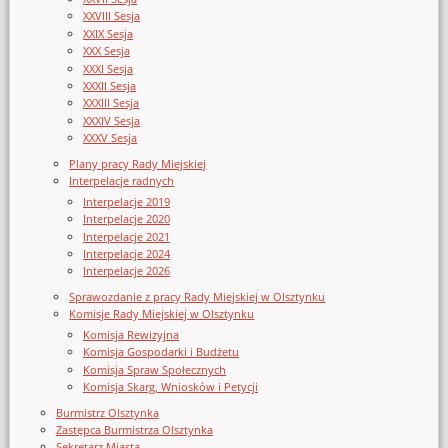
XXVIII Sesja
XXIX Sesja
XXX Sesja
XXXI Sesja
XXXII Sesja
XXXIII Sesja
XXXIV Sesja
XXXV Sesja
Plany pracy Rady Miejskiej
Interpelacje radnych
Interpelacje 2019
Interpelacje 2020
Interpelacje 2021
Interpelacje 2024
Interpelacje 2026
Sprawozdanie z pracy Rady Miejskiej w Olsztynku
Komisje Rady Miejskiej w Olsztynku
Komisja Rewizyjna
Komisja Gospodarki i Budżetu
Komisja Spraw Społecznych
Komisja Skarg, Wniosków i Petycji
Burmistrz Olsztynka
Zastępca Burmistrza Olsztynka
Sekretarz Miasta