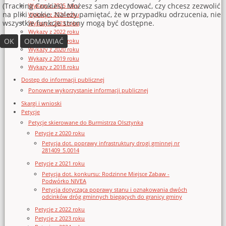
(Tracking Cookies). Możesz sam zdecydować, czy chcesz zezwolić
Wykazy z 2025 roku
na pliki cookie. Należy pamiętać, że w przypadku odrzucenia, nie
Wykazy z 2024 roku
wszystkie funkcje strony mogą być dostępne.
Wykazy z 2023 roku
Wykazy z 2022 roku
OK
ODMAWIAĆ
Wykazy z 2021 roku
Wykazy z 2020 roku
Wykazy z 2019 roku
Wykazy z 2018 roku
Dostęp do informacji publicznej
Ponowne wykorzystanie informacji publicznej
Skargi i wnioski
Petycje
Petycje skierowane do Burmistrza Olsztynka
Petycje z 2020 roku
Petycja dot. poprawy infrastruktury drogi gminnej nr
281409_5.0014
Petycje z 2021 roku
Petycja dot. konkursu: Rodzinne Miejsce Zabaw -
Podwórko NIVEA
Petycja dotycząca poprawy stanu i oznakowania dwóch
odcinków dróg gminnych biegących do granicy gminy
Petycje z 2022 roku
Petycje z 2023 roku