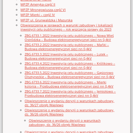
MPZP Ameryka-część II
MPZP Mrongowiusza-część VI
MPZP Mierki – część IV
MPZP ul. Grunwaldzka i Mazurska
Obwieszczenia w sprawach o warunki zabudowy i lokalizacji
inwestycji celu publicznego – rok wszczęcia sprawy do 2023
ZBG.6733.1.2022 Inwestycja celu publicznego – Nowa Wieś
Ostródzka – Budowa elektroenergetycznej sieci nn 0,4kV
ZBG.6733.2.2022 Inwestycja celu publicznego – Mańki –
Budowa elektroenergetycznej sieci nn 0,4kV
ZBG.6733.3.2022 Inwestycja celu publicznego – Lutek –
Budowa elektroenergetycznej sieci nn 0,4kV
ZBG.6733.4.2022 Inwestycja celu publicznego – Królikowo –
Budowa elektroenergetycznej sieci nn 0,4kV
ZBG.6733.5.2022 Inwestycja celu publicznego – Gąsiorowo
Olsztyneckie – Budowa elektroenergetycznej sieci nn 0,4kV
ZBG.6733.6.2022 Inwestycja celu publicznego – Mierki
kolonia – Przebudowa elektroenergetycznej sieci nn 0,4kV
ZBG.6733.7.2022 Inwestycja celu publicznego – Jemiołowo –
Przebudowa elektroenergetycznej sieci nn 0,4kV
Obwieszczenie o wydaniu decyzji o warunkach zabudowy,
dz. 36/27 obręb Waplewo
Obwieszczenie o wydaniu decyzji o warunkach zabudowy,
dz. 36/26 obręb Waplewo
Obwieszczenie o wydaniu decyzji o warunkach
zabudowy, dz. 36/26 obręb Waplewo
Obwieszczenie o wydaniu decyzji o warunkach zabudowy,