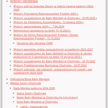
WYBORY I REFERENDA
Wybory sołtysa Sołectwa Zezuty w trakcie trwania kadencji 2024-
2029
Wybory Prezydenta Rzeczypospolitej Polskiej 2025 r.
Wybory uzupełniające do Rady Miejskiej w Olsztynku - 25.05.2025 r
Wybory do Parlamentu Europejskiego - 9 czerwca 2024 r.
Wybory samorządowe 2024 r. - 7.04.2024
Referendum zarządzone na dzień 15.10.2023 r.
Wybory do Sejmu Rzeczypospolitej Polskiej i Senatu
Rzeczypospolitej Polskiej - 15.10.2023
Szkolenie dla członków OKW
Wybory ławników sądów powszechnych na kadencję 2024-2027
Wybory uzupełniające do Rady Miejskiej w Olsztynku w okręgu
wyborczym nr 3 zarządzone na dzień 15 stycznia 2023 r.
Wybory uzupełniające do Rady Miejskiej w Olsztynku - 23.10.2022
Wybory Przedterminowe Burmistrza Olsztynka - 24.07.2022
Wybory sołtysów, rad sołeckich, przewodniczących osiedli i rad
osiedlowych 2024-2029
Ogłoszenia Biura Rady Miejskiej
Władze Gminy Olsztynek
Rada Miejska kadencja 2024-2029
Statut Gminy Olsztynek
Radni Rady Miejskiej w Olsztynku (w tym dyżury)
Sesje Rady Miejskiej w Olsztynku
I sesja - inauguracyjna