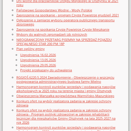
Dni wolne dla pracowników Urzędu Miejskiego w Olsztynku w 2021
roku
Państwowe Gospodarstwo Wodne - Wody Polskie
Zaproszenie na spotkanie - program Czyste Powietrze grudzień 2021
Ogłoszenie o zamiarze wyboru operatora publicznego transportu
zbiorowego
Zaproszenie na spotkania Czyste Powietrze Czyste Mieszkanie
Wybory do walnych zgromadzeń izb rolniczych
NIEOGRANICZONY PRZETARG PISEMNY NA SPRZEDAŻ POJAZDU
SPECJALNEGO STAR 200 PM 18P
Plan ogólny gminy
Uzgodnienia 16.02.2026
Uzgodnienia 13.05.2026
Uzgodnienia 29.05.2026
Projekt przekazany do uchwalenia
RGGIOŚ.6220.5.2024 Zawiadomienie - Obwieszczenie o wszczęciu
postępowania administracyjnego budowa farmy Mielno
Harmonogram kontroli punktów sprzedaży i podawania napojów
alkoholowych w 2025 roku na terenie miasta i gminy Olsztynek
Obwieszczenia Marszałka województwa Warmińsko-Mazurskiego
Konkurs ofert na wybór realizatora zadania w zakresie ochrony
zdrowia
Konkurs ofert na wybór realizatora zadania w zakresie ochrony
zdrowia - Program polityki zdrowotnej w zakresie rehabilitacji
leczniczej dla mieszkańców Gminy Olsztynek na lata 2025-2027 na
rok 2026
Harmonogram kontroli punktów sprzedaży i podawania napojów