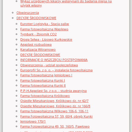
Wykaz urzędowych lekarzy weterynarii do badania mięsa na
użytek własny
Obwieszczenia
DECYZJE ŚRODOWISKOWE
Eurotter Logistyka - Stacja paliw
Farma fotowoltaiczna Waplewo
Tymbark - Zbiornik CO2
Droga Selwa - Lipowo Kurkowskie
Agaplast rozbudowa
Kanalizacja Witramowo
DECYZJE ŚRODOWISKOWE
INFORMACJE O WSZCZĘCIU POSTĘPOWANIA
Obwieszczenia - udział społeczeństwa
Europrofil Sp. z o. o. – instalacja fotowoltaiczna
Farma fotowoltaiczna Jemiołowo I
Farma fotowoltaiczna Kunki I
Farma fotowoltaiczna Kunki II
P.P-H.Agaplast Sp. z o.o. - studnia awaryjna
Farma fotowoltaiczna Królikowo
Osiedle Mieszkaniowe, Królikowo dz. nr 42/7
Osiedle Mieszkaniowe, Królikowo dz. nr 166/8
Farma fotowoltaiczna Wilkowo 106-6, 106-11
Farma Fotowoltaiczna 57, 59, 60/4, obręb Kunki
Jemiołowo 170/1
Farma Fotowoltaiczna 49, 50, 160/5, Pawłowo