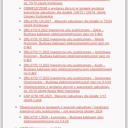
dz. 73/10 obręb Królikowo
OBWIESZCZENIE o wydaniu decyzji w sprawie wydania
warunków zabudowy dla działek 124/15 i 124/16, obręb
Lipowo Kurkowskie
ZBG.6730.129.2021 – Warunki zabudowy dla działki nr 73/24
obręb Królikowo
ZBG.6733.9.2022 Inwestycja celu publicznego – Ząbie –
Budowa kablowej elektroenergetycznej sieci nn 0,4kV
ZBG.6733.10.2022 Inwestycja celu publicznego – Mierki
(kolonia)– Budowa kablowej elektroenergetycznej sieci nn
0,4kV
ZBG.6733.11.2022 Inwestycja celu publicznego – Jemiołowo
(kolonia) – Budowa kablowej elektroenergetycznej sieci nn
0,4kV
ZBG.6733.13.2022 Inwestycja celu publicznego – Kurki –
Budowa kablowej sieci elektroenergetycznej oświetleniowej
nn 0,4kV
ZBG.6733.17.2022 Inwestycja celu publicznego – Gąsiorowo
Olsztyneckie – Budowa elektroenergetycznej sieci nn 0,4 kV
Obwieszczenie o wydaniu decyzji o warunkach zabudowy,
dz. 41/10 obręb Nowa Wieś Ostródzka
GNP.6730.185.2023 - Warunki zabudowy dla działki 1/13
obręb Lutek
Obwieszczenia w sprawach o warunki zabudowy i lokalizacji
inwestycji celu publicznego – rok wszczęcia sprawy 2024
ZBG.6733.1.2024 – Łutynowo – Budowa kablowej sieci
elektroenergetycznej nn 0,4 kV