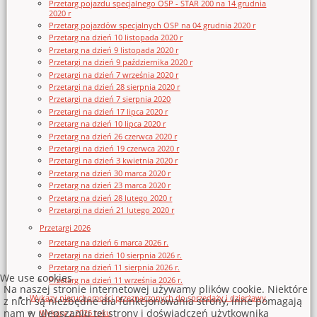
Przetarg pojazdu specjalnego OSP - STAR 200 na 14 grudnia
2020 r
Przetarg pojazdów specjalnych OSP na 04 grudnia 2020 r
Przetarg na dzień 10 listopada 2020 r
Przetarg na dzień 9 listopada 2020 r
Przetargi na dzień 9 października 2020 r
Przetargi na dzień 7 września 2020 r
Przetargi na dzień 28 sierpnia 2020 r
Przetargi na dzień 7 sierpnia 2020
Przetargi na dzień 17 lipca 2020 r
Przetarg na dzień 10 lipca 2020 r
Przetarg na dzień 26 czerwca 2020 r
Przetargi na dzień 19 czerwca 2020 r
Przetargi na dzień 3 kwietnia 2020 r
Przetarg na dzień 30 marca 2020 r
Przetarg na dzień 23 marca 2020 r
Przetarg na dzień 28 lutego 2020 r
Przetargi na dzień 21 lutego 2020 r
Przetargi 2026
Przetarg na dzień 6 marca 2026 r.
Przetargi na dzień 10 sierpnia 2026 r.
Przetarg na dzień 11 sierpnia 2026 r.
We use cookies
Przetarg na dzień 11 września 2026 r.
Na naszej stronie internetowej używamy plików cookie. Niektóre
Wykazy nieruchomości przeznaczonych do sprzedaży i dzierżawy
z nich są niezbędne dla funkcjonowania strony, inne pomagają
nam w ulepszaniu tej strony i doświadczeń użytkownika
Wykazy z 2026 roku