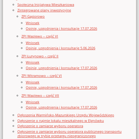
Społeczna Inicjatywa Mieszkaniowa
Zintegrowane plany inwestycyjne
ZPI Gąsiorowo
Wniosek
Opinie, uzgodnienia i konsultacje 17.07.2026
ZPI Waplewo – część VI
Wniosek
Opinie, uzgodnienia i konsultacje 5.06.2026
ZPI Łutynowo – część II
Wniosek
Opinie, uzgodnienia i konsultacje 17.07.2026
ZPI Witramowo – część VI
Wniosek
Opinie, uzgodnienia i konsultacje 17.07.2026
ZPI Waplewo – część VII
Wniosek
Opinie, uzgodnienia i konsultacje 17.07.2026
Ogłoszenia Warmińsko-Mazurskiego Urzędu Wojewódzkiego
Ogłoszenie o najmie lokalu mieszkalnego w Elgnówku
Ogłoszenie o zamiarze wyboru operatora
Ogłoszenie o zamiarze wyboru operatora publicznego transportu
zbiorowego w trybie przetargu nieograniczonego