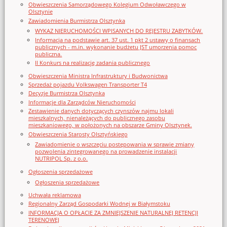
Obwieszczenia Samorządowego Kolegium Odwoławczego w
Olsztynie
Zawiadomienia Burmistrza Olsztynka
WYKAZ NIERUCHOMOŚCI WPISANYCH DO REJESTRU ZABYTKÓW.
Informacja na podstawie art. 37 ust. 1 pkt 2 ustawy o finansach
publicznych - m.in. wykonanie budżetu JST umorzenia pomoc
publiczna.
II Konkurs na realizację zadania publicznego
Obwieszczenia Ministra Infrastruktury i Budwonictwa
Sprzedaż pojazdu Volkswagen Transporter T4
Decyzje Burmistrza Olsztynka
Informacje dla Zarządców Nieruchomości
Zestawienie danych dotyczących czynszów najmu lokali
mieszkalnych, nienależących do publicznego zasobu
mieszkaniowego, w położonych na obszarze Gminy Olsztynek.
Obwieszczenia Starosty Olsztyńskiego
Zawiadomienie o wszczęciu postępowania w sprawie zmiany
pozwolenia zintegrowanego na prowadzenie instalacji
NUTRIPOL Sp. z o.o.
Ogłoszenia sprzedażowe
Ogłoszenia sprzedażowe
Uchwała reklamowa
Regionalny Zarząd Gospodarki Wodnej w Białymstoku
INFORMACJA O OPŁACIE ZA ZMNIEJSZENIE NATURALNEJ RETENCJI
TERENOWEJ