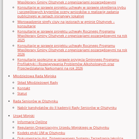
Współpracy Gminy Olsztynek z organizacjami pozarządowymi
Konsultacje w sprawie projektu uchwały w sprawie określenia trybu
i szczegółowych kryteriów oceny wniosków o realizację zadania
publicznego w ramach inicjatywy lokalnej
Wprowadzenie strefy ciszy na jeziorach w gminie Olsztynek –
konsultacje
Konsultacje w sprawie projektu uchwały Rocznego Programu
Współpracy Gminy Olsztynek z organizacjami pozarządowymi na rok
2025
Konsultacje w sprawie projektu uchwały Rocznego Programu
Współpracy Gminy Olsztynek z organizacjami pozarządowymi na rok
2026
Konsultacje społeczne w sprawie przyjęcia Gminnego Programu
Profilaktyki i Rozwiązywania Problemów Alkoholowych oraz
Przeciwdziałania Narkomanii na rok 2026
Młodzieżowa Rada Miejska
Skład Młodzieżowej Rady
Kontakt
Statut
Rada Seniorów w Olsztynku
Nabór kandydatów do II kadencji Rady Seniorów w Olsztynku
Urząd Miejski
Informacje Ogólne
Regulamin Organizacyjny Urzedu Miejskiego w Olsztynku
Kodeks etyki UM w Olsztynku
Dokumentacja dot. Zintegrowanego Systemu Zarządzania Jakością