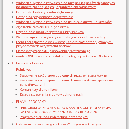
Wniosek o wydanie zezwolenia na przejazd pojazdów ciężarowych
po drodze gminnej objętej ograniczeniem tonażowym
Dotacje do budowy studni głębinowych
Dotacje na przydomowe oczyszczalnie
Wniosek o wydanie zezwolenia na usunięcie drzew lub krzewów
Zgłoszenie zamiaru usunięcia drzew
Uzgodnienie zasad korzystania z przystanków
Wydanie opinii na wykorzystanie dróg w sposób szczególny
Formularz zgłoszenia do ewidencji zbiorników bezodpływowych i
przydomowych oczyszczalni ścieków
Pismo dotyczące aktu planowania przestrzennego
modeLOWE przestrzenie edukacji i integracji w Gminie Olsztynek
Ochrona Środowiska
Rolnictwo
Szacowanie szkód spowodowanych przez zwierzęta łowne
Szacowanie szkód spowodowanych niekorzystnymi zjawiskami
atmosferycznymi
Komunikaty dla rolników
Zasady stosowania środków ochrony roślin
PLANY I PROGRAMY
„PROGRAM OCHRONY ŚRODOWISKA DLA GMINY OLSZTYNEK
NA LATA 2019-2022 Z PERSPEKTYWĄ DO ROKU 2026”
Program opieki nad zwierzętami bezdomnymi
Ogloszenie Powiatowego Lekarza Weterynarii w Olsztynie