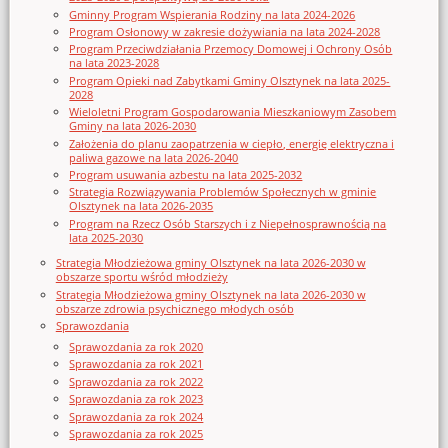
Gminny Program Wspierania Rodziny na lata 2024-2026
Program Osłonowy w zakresie dożywiania na lata 2024-2028
Program Przeciwdziałania Przemocy Domowej i Ochrony Osób
na lata 2023-2028
Program Opieki nad Zabytkami Gminy Olsztynek na lata 2025-
2028
Wieloletni Program Gospodarowania Mieszkaniowym Zasobem
Gminy na lata 2026-2030
Założenia do planu zaopatrzenia w ciepło, energię elektryczna i
paliwa gazowe na lata 2026-2040
Program usuwania azbestu na lata 2025-2032
Strategia Rozwiązywania Problemów Społecznych w gminie
Olsztynek na lata 2026-2035
Program na Rzecz Osób Starszych i z Niepełnosprawnością na
lata 2025-2030
Strategia Młodzieżowa gminy Olsztynek na lata 2026-2030 w
obszarze sportu wśród młodzieży
Strategia Młodzieżowa gminy Olsztynek na lata 2026-2030 w
obszarze zdrowia psychicznego młodych osób
Sprawozdania
Sprawozdania za rok 2020
Sprawozdania za rok 2021
Sprawozdania za rok 2022
Sprawozdania za rok 2023
Sprawozdania za rok 2024
Sprawozdania za rok 2025