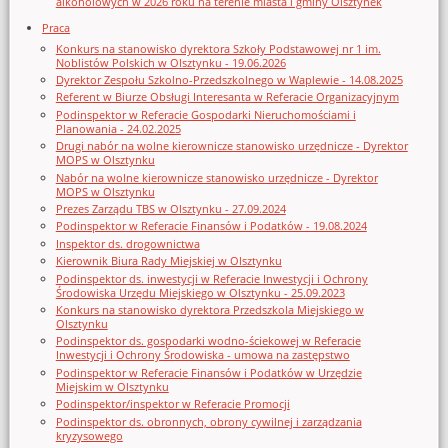
alkoholowych w 2026 roku na terenie miasta i gminy Olsztynek
Praca
Konkurs na stanowisko dyrektora Szkoły Podstawowej nr 1 im.
Noblistów Polskich w Olsztynku - 19.06.2026
Dyrektor Zespołu Szkolno-Przedszkolnego w Waplewie - 14.08.2025
Referent w Biurze Obsługi Interesanta w Referacie Organizacyjnym
Podinspektor w Referacie Gospodarki Nieruchomościami i
Planowania - 24.02.2025
Drugi nabór na wolne kierownicze stanowisko urzędnicze - Dyrektor
MOPS w Olsztynku
Nabór na wolne kierownicze stanowisko urzędnicze - Dyrektor
MOPS w Olsztynku
Prezes Zarządu TBS w Olsztynku - 27.09.2024
Podinspektor w Referacie Finansów i Podatków - 19.08.2024
Inspektor ds. drogownictwa
Kierownik Biura Rady Miejskiej w Olsztynku
Podinspektor ds. inwestycji w Referacie Inwestycji i Ochrony
Środowiska Urzędu Miejskiego w Olsztynku - 25.09.2023
Konkurs na stanowisko dyrektora Przedszkola Miejskiego w
Olsztynku
Podinspektor ds. gospodarki wodno-ściekowej w Referacie
Inwestycji i Ochrony Środowiska - umowa na zastępstwo
Podinspektor w Referacie Finansów i Podatków w Urzędzie
Miejskim w Olsztynku
Podinspektor/inspektor w Referacie Promocji
Podinspektor ds. obronnych, obrony cywilnej i zarządzania
kryzysowego