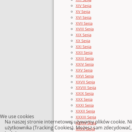
XIV Sesja
XV Sesja
XVI Sesja
XVII Sesja
XVIII Sesja
XIX Sesja
XX Sesja
XXI Sesja
XXII Sesja
XXIII Sesja
XXIV Sesja
XXV Sesja
XXVI Sesja
XXVII Sesja
XXVIII Sesja
XXIX Sesja
XXX Sesja
XXXI Sesja
XXXII Sesja
We use cookies
XXXIII Sesja
Na naszej stronie internetowej używamy plików cookie. N
XXXIV Sesja
użytkownika (Tracking Cookies). Możesz sam zdecydować, c
XXXV Sesja