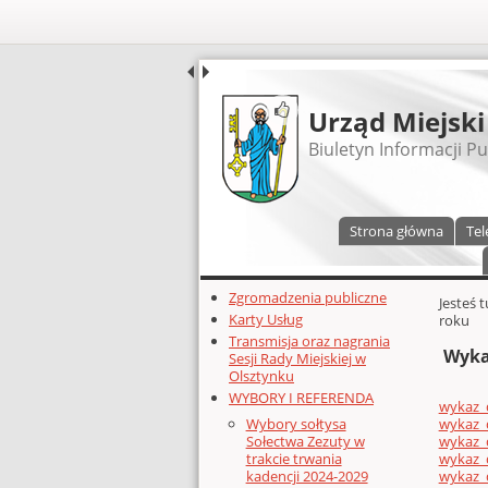
UDOSTĘPNIJ
Urząd Miejski
Biuletyn Informacji Pu
Menu główne
Strona główna
Tel
Dodatkowe zasoby (lewa kolumn
Zgromadzenia publiczne
Głównej 
Jesteś 
Karty Usług
roku
Transmisja oraz nagrania
Wyka
Sesji Rady Miejskiej w
Olsztynku
WYBORY I REFERENDA
wykaz_d
wykaz_d
Wybory sołtysa
wykaz_d
Sołectwa Zezuty w
wykaz_d
trakcie trwania
wykaz_d
kadencji 2024-2029