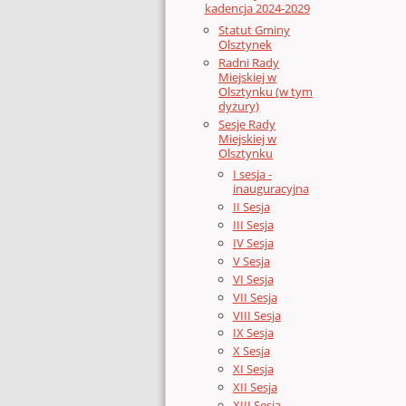
kadencja 2024-2029
Statut Gminy
Olsztynek
Radni Rady
Miejskiej w
Olsztynku (w tym
dyżury)
Sesje Rady
Miejskiej w
Olsztynku
I sesja -
inauguracyjna
II Sesja
III Sesja
IV Sesja
V Sesja
VI Sesja
VII Sesja
VIII Sesja
IX Sesja
X Sesja
XI Sesja
XII Sesja
XIII Sesja