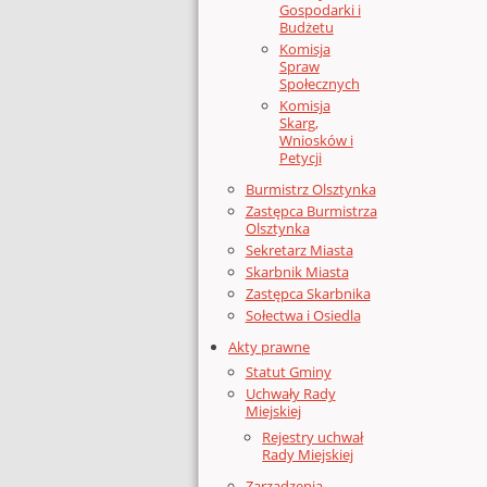
Gospodarki i
Budżetu
Komisja
Spraw
Społecznych
Komisja
Skarg,
Wniosków i
Petycji
Burmistrz Olsztynka
Zastępca Burmistrza
Olsztynka
Sekretarz Miasta
Skarbnik Miasta
Zastępca Skarbnika
Sołectwa i Osiedla
Akty prawne
Statut Gminy
Uchwały Rady
Miejskiej
Rejestry uchwał
Rady Miejskiej
Zarządzenia