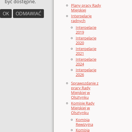
być dostępne.
Plany pracy Rady
Miejskiej
OK
ODMAWIAĆ
Interpelacje
radnych
Interpelacje
2019
Interpelacje
2020
Interpelacje
2021
Interpelacje
2024
Interpelacje
2026
Sprawozdanie z
pracy Rady
Miejskiej w
Olsztynku
Komisje Rady
Miejskiej w
Olsztynku
Komisja
Rewizyjna
Komisja