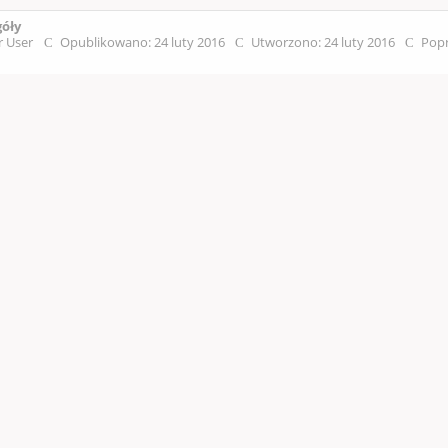
góły
r User
Opublikowano: 24 luty 2016
Utworzono: 24 luty 2016
Popr