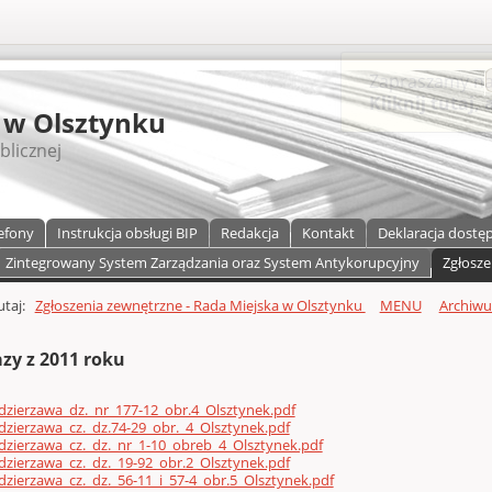
S
 w Olsztynku
blicznej
efony
Instrukcja obsługi BIP
Redakcja
Kontakt
Deklaracja dostę
Zintegrowany System Zarządzania oraz System Antykorupcyjny
Zgłosze
a)
zawartości
tutaj:
Zgłoszenia zewnętrzne - Rada Miejska w Olsztynku
MENU
Archiw
zy z 2011 roku
zierzawa_dz._nr_177-12_obr.4_Olsztynek.pdf
zierzawa_cz._dz.74-29_obr._4_Olsztynek.pdf
zierzawa_cz._dz._nr_1-10_obreb_4_Olsztynek.pdf
zierzawa_cz._dz._19-92_obr.2_Olsztynek.pdf
zierzawa_cz._dz._56-11_i_57-4_obr.5_Olsztynek.pdf