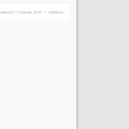
awiono: 11 marzec 2016
Odsłony: