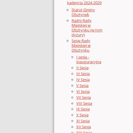
kadencja 2024-2029
Statut Gminy
Olsztynek
Radni Rady
Miejskiej w
Olsztynku (w tym
dyżury)
Sesje Rady
Miejskiej w
Olsztynku
I sesja -
inauguracyjna
II Sesja
III Sesja
IV Sesja
V Sesja
VI Sesja
VII Sesja
VIII Sesja
IX Sesja
X Sesja
XI Sesja
XII Sesja
XIII Sesja