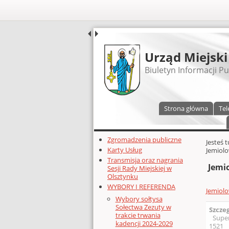
UDOSTĘPNIJ
Urząd Miejski
Biuletyn Informacji Pu
Menu główne
Strona główna
Tel
Dodatkowe zasoby (lewa kolumn
Zgromadzenia publiczne
Głównej 
Jesteś 
Karty Usług
Jemiolo
Transmisja oraz nagrania
Jemio
Sesji Rady Miejskiej w
Olsztynku
WYBORY I REFERENDA
Jemiolo
Wybory sołtysa
Sołectwa Zezuty w
Szcze
trakcie trwania
Supe
kadencji 2024-2029
1521