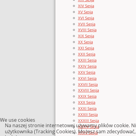
XIV Sesja
XV Sesja
XVI Sesja
XVII Sesja
XVIII Sesja
XIX Sesja
XX Sesja
XXI Sesja
XXII Sesja
XXIII Sesja
XXIV Sesja
XXV Sesja
XXVI Sesja
XXVII Sesja
XXVIII Sesja
XXIX Sesja
XXX Sesja
XXXI Sesja
XXXII Sesja
We use cookies
XXXIII Sesja
Na naszej stronie internetowej używamy plików cookie. N
XXXIV Sesja
użytkownika (Tracking Cookies). Możesz sam zdecydować, c
XXXV Sesja