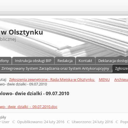
S
 w Olsztynku
blicznej
efony
Instrukcja obsługi BIP
Redakcja
Kontakt
Deklaracja dostę
Zintegrowany System Zarządzania oraz System Antykorupcyjny
Zgłosze
a)
zawartości
tutaj:
Zgłoszenia zewnętrzne - Rada Miejska w Olsztynku
MENU
Archiw
wo- dwie dzialki - 09.07.2010
lowo- dwie dzialki - 09.07.2010
wo-_dwie_dzialki_-_09.07.2010.doc
góły
r User
Opublikowano: 24 luty 2016
Utworzono: 24 luty 2016
Popr