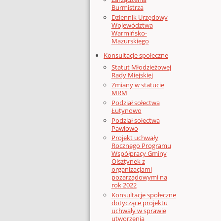
Burmistrza
Dziennik Urzędowy
Województwa
Warmińsko-
Mazurskiego
Konsultacje społeczne
Statut Młodzieżowej
Rady Miejskiej
Zmiany w statucie
MRM
Podział sołectwa
Łutynowo
Podział sołectwa
Pawłowo
Projekt uchwały
Rocznego Programu
Współpracy Gminy
Olsztynek z
organizacjami
pozarządowymi na
rok 2022
Konsultacje społeczne
dotyczące projektu
uchwały w sprawie
utworzenia