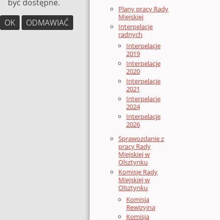
być dostępne.
Plany pracy Rady
Miejskiej
OK
ODMAWIAĆ
Interpelacje
radnych
Interpelacje
2019
Interpelacje
2020
Interpelacje
2021
Interpelacje
2024
Interpelacje
2026
Sprawozdanie z
pracy Rady
Miejskiej w
Olsztynku
Komisje Rady
Miejskiej w
Olsztynku
Komisja
Rewizyjna
Komisja