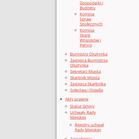
Gospodarki i
Budżetu
Komisja
Spraw
Społecznych
Komisja
Skarg,
Wniosków i
Petycji
Burmistrz Olsztynka
Zastępca Burmistrza
Olsztynka
Sekretarz Miasta
Skarbnik Miasta
Zastępca Skarbnika
Sołectwa i Osiedla
Akty prawne
Statut Gminy
Uchwały Rady
Miejskiej
Rejestry uchwał
Rady Miejskiej
Zarządzenia