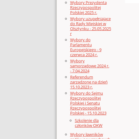
Wybory Prezydenta
Rzeczypospolitej
Polskiej 2025 r.
Wybory uzupełniające
do Rady Miejskiej w
Olsztynku - 25.05.2025
r
Wybory do
Parlamentu
Europejskiego - 9
czerwca 2024 r.
Wybory
samorządowe 2024 r.
- 7.04.2024
Referendum
zarządzone na dzień
15.10.2023 r.
Wybory do Sejmu
Rzeczypospolitej
Polskiej i Senatu
Rzeczypospolitej
Polskiej - 15.10.2023
Szkolenie dla
członków OKW
Wybory ławników