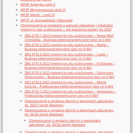
MPZP Ameryka-część II
MPZP Mrongowiusza-część VI
MPZP Mierki – część IV
MPZP ul. Grunwaldzka i Mazurska
Obwieszczenia w sprawach o warunki zabudowy i lokalizacji
inwestycji celu publicznego – rok wszczęcia sprawy do 2023
ZBG.6733.1.2022 Inwestycja celu publicznego – Nowa Wieś
Ostródzka – Budowa elektroenergetycznej sieci nn 0,4kV
ZBG.6733.2.2022 Inwestycja celu publicznego – Mańki –
Budowa elektroenergetycznej sieci nn 0,4kV
ZBG.6733.3.2022 Inwestycja celu publicznego – Lutek –
Budowa elektroenergetycznej sieci nn 0,4kV
ZBG.6733.4.2022 Inwestycja celu publicznego – Królikowo –
Budowa elektroenergetycznej sieci nn 0,4kV
ZBG.6733.5.2022 Inwestycja celu publicznego – Gąsiorowo
Olsztyneckie – Budowa elektroenergetycznej sieci nn 0,4kV
ZBG.6733.6.2022 Inwestycja celu publicznego – Mierki
kolonia – Przebudowa elektroenergetycznej sieci nn 0,4kV
ZBG.6733.7.2022 Inwestycja celu publicznego – Jemiołowo –
Przebudowa elektroenergetycznej sieci nn 0,4kV
Obwieszczenie o wydaniu decyzji o warunkach zabudowy,
dz. 36/27 obręb Waplewo
Obwieszczenie o wydaniu decyzji o warunkach zabudowy,
dz. 36/26 obręb Waplewo
Obwieszczenie o wydaniu decyzji o warunkach
zabudowy, dz. 36/26 obręb Waplewo
Obwieszczenie o wydaniu decyzji o warunkach zabudowy,