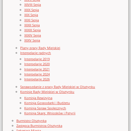
XXVIII Sesja
XXIX Sesja
XXX Sesja
XXXI Sesja
XXXII Sesja
XXXIII Sesja
XXXIV Sesja
XXXV Sesja
Plany pracy Rady Miejskiej
Interpelacje radnych
Interpelacje 2019
Interpelacje 2020
Interpelacje 2021
Interpelacje 2024
Interpelacje 2026
Sprawozdanie z pracy Rady Miejskiej w Olsztynku
Komisje Rady Miejskiej w Olsztynku
Komisja Rewizyjna
Komisja Gospodarki i Budżetu
Komisja Spraw Społecznych
Komisja Skarg, Wniosków i Petycji
Burmistrz Olsztynka
Zastępca Burmistrza Olsztynka
Sekretarz Miasta