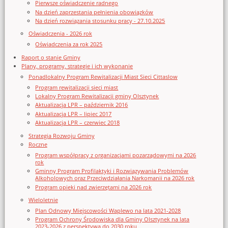
Pierwsze oświadczenie radnego
Na dzień zaprzestania pełnienia obowiązków
Na dzień rozwiązania stosunku pracy - 27.10.2025
Oświadczenia - 2026 rok
Oświadczenia za rok 2025
Raport o stanie Gminy
Plany, programy, strategie i ich wykonanie
Ponadlokalny Program Rewitalizacji Miast Sieci Cittaslow
Program rewitalizacji sieci miast
Lokalny Program Rewitalizacji gminy Olsztynek
Aktualizacja LPR – październik 2016
Aktualizacja LPR – lipiec 2017
Aktualizacja LPR – czerwiec 2018
Strategia Rozwoju Gminy
Roczne
Program współpracy z organizacjami pozarządowymi na 2026
rok
Gminny Program Profilaktyki i Rozwiązywania Problemów
Alkoholowych oraz Przeciwdziałania Narkomanii na 2026 rok
Program opieki nad zwierzętami na 2026 rok
Wieloletnie
Plan Odnowy Miejscowości Waplewo na lata 2021-2028
Program Ochrony Środowiska dla Gminy Olsztynek na lata
2023-2026 z perspektywą do 2030 roku