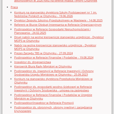
alkoholowych w 2026 roku na terenie miasta i gminy Olsztynek
Praca
Konkurs na stanowisko dyrektora Szkoły Podstawowej nr 1 im.
Noblistów Polskich w Olsztynku - 19.06.2026
Dyrektor Zespołu Szkolno-Przedszkolnego w Waplewie - 14.08.2025
Referent w Biurze Obsługi Interesanta w Referacie Organizacyjnym
Podinspektor w Referacie Gospodarki Nieruchomościami i
Planowania - 24.02.2025
Drugi nabór na wolne kierownicze stanowisko urzędnicze - Dyrektor
MOPS w Olsztynku
Nabór na wolne kierownicze stanowisko urzędnicze - Dyrektor
MOPS w Olsztynku
Prezes Zarządu TBS w Olsztynku - 27.09.2024
Podinspektor w Referacie Finansów i Podatków - 19.08.2024
Inspektor ds. drogownictwa
Kierownik Biura Rady Miejskiej w Olsztynku
Podinspektor ds. inwestycji w Referacie Inwestycji i Ochrony
Środowiska Urzędu Miejskiego w Olsztynku - 25.09.2023
Konkurs na stanowisko dyrektora Przedszkola Miejskiego w
Olsztynku
Podinspektor ds. gospodarki wodno-ściekowej w Referacie
Inwestycji i Ochrony Środowiska - umowa na zastępstwo
Podinspektor w Referacie Finansów i Podatków w Urzędzie
Miejskim w Olsztynku
Podinspektor/inspektor w Referacie Promocji
Podinspektor ds. obronnych, obrony cywilnej i zarządzania
kryzysowego