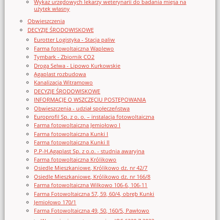
Wykaz urzędowych lekarzy weterynarii do badania mięsa na
użytek własny
Obwieszczenia
DECYZJE ŚRODOWISKOWE
Eurotter Logistyka - Stacja paliw
Farma fotowoltaiczna Waplewo
Tymbark - Zbiornik CO2
Droga Selwa - Lipowo Kurkowskie
Agaplast rozbudowa
Kanalizacja Witramowo
DECYZJE ŚRODOWISKOWE
INFORMACJE O WSZCZĘCIU POSTĘPOWANIA
Obwieszczenia - udział społeczeństwa
Europrofil Sp. z o. o. – instalacja fotowoltaiczna
Farma fotowoltaiczna Jemiołowo I
Farma fotowoltaiczna Kunki I
Farma fotowoltaiczna Kunki II
P.P-H.Agaplast Sp. z o.o. - studnia awaryjna
Farma fotowoltaiczna Królikowo
Osiedle Mieszkaniowe, Królikowo dz. nr 42/7
Osiedle Mieszkaniowe, Królikowo dz. nr 166/8
Farma fotowoltaiczna Wilkowo 106-6, 106-11
Farma Fotowoltaiczna 57, 59, 60/4, obręb Kunki
Jemiołowo 170/1
Farma Fotowoltaiczna 49, 50, 160/5, Pawłowo