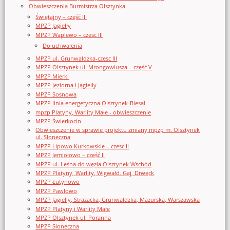
Obwieszczenia Burmistrza Olsztynka
Świętajny – część III
MPZP Jagiełły
MPZP Waplewo – czesc III
Do uchwalenia
MPZP ul. Grunwaldzka-czesc III
MPZP Olsztynek ul. Mrongowiusza – część V
MPZP Mierki
MPZP Jeziorna i Jagielly
MPZP Sosnowa
MPZP linia energetyczna Olsztynek-Biesal
mpzp Platyny, Warlity Małe - obwieszczenie
MPZP Świerkocin
Obwieszczenie w sprawie projektu zmiany mpzp m. Olsztynek
ul. Słoneczna
MPZP Lipowo Kurkowskie – czesc II
MPZP Jemiołowo – część II
MPZP ul. Leśna do węzła Olsztynek Wschód
MPZP Platyny, Warlity, Wigwałd, Gaj, Drwęck
MPZP Łutynowo
MPZP Pawłowo
MPZP Jagielly, Strazacka, Grunwaldzka, Mazurska, Warszawska
MPZP Platyny i Warlity Małe
MPZP Olsztynek ul. Poranna
MPZP Słoneczna