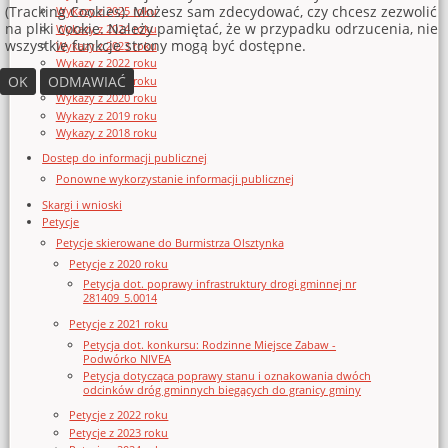
(Tracking Cookies). Możesz sam zdecydować, czy chcesz zezwolić
Wykazy z 2025 roku
na pliki cookie. Należy pamiętać, że w przypadku odrzucenia, nie
Wykazy z 2024 roku
wszystkie funkcje strony mogą być dostępne.
Wykazy z 2023 roku
Wykazy z 2022 roku
OK
ODMAWIAĆ
Wykazy z 2021 roku
Wykazy z 2020 roku
Wykazy z 2019 roku
Wykazy z 2018 roku
Dostęp do informacji publicznej
Ponowne wykorzystanie informacji publicznej
Skargi i wnioski
Petycje
Petycje skierowane do Burmistrza Olsztynka
Petycje z 2020 roku
Petycja dot. poprawy infrastruktury drogi gminnej nr
281409_5.0014
Petycje z 2021 roku
Petycja dot. konkursu: Rodzinne Miejsce Zabaw -
Podwórko NIVEA
Petycja dotycząca poprawy stanu i oznakowania dwóch
odcinków dróg gminnych biegących do granicy gminy
Petycje z 2022 roku
Petycje z 2023 roku