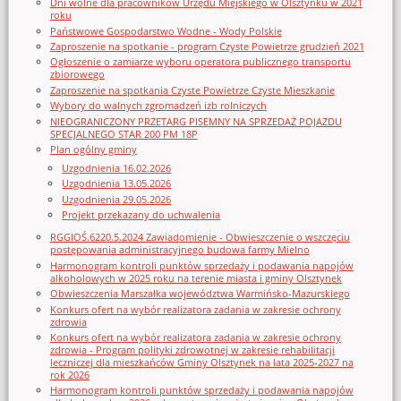
Dni wolne dla pracowników Urzędu Miejskiego w Olsztynku w 2021
roku
Państwowe Gospodarstwo Wodne - Wody Polskie
Zaproszenie na spotkanie - program Czyste Powietrze grudzień 2021
Ogłoszenie o zamiarze wyboru operatora publicznego transportu
zbiorowego
Zaproszenie na spotkania Czyste Powietrze Czyste Mieszkanie
Wybory do walnych zgromadzeń izb rolniczych
NIEOGRANICZONY PRZETARG PISEMNY NA SPRZEDAŻ POJAZDU
SPECJALNEGO STAR 200 PM 18P
Plan ogólny gminy
Uzgodnienia 16.02.2026
Uzgodnienia 13.05.2026
Uzgodnienia 29.05.2026
Projekt przekazany do uchwalenia
RGGIOŚ.6220.5.2024 Zawiadomienie - Obwieszczenie o wszczęciu
postępowania administracyjnego budowa farmy Mielno
Harmonogram kontroli punktów sprzedaży i podawania napojów
alkoholowych w 2025 roku na terenie miasta i gminy Olsztynek
Obwieszczenia Marszałka województwa Warmińsko-Mazurskiego
Konkurs ofert na wybór realizatora zadania w zakresie ochrony
zdrowia
Konkurs ofert na wybór realizatora zadania w zakresie ochrony
zdrowia - Program polityki zdrowotnej w zakresie rehabilitacji
leczniczej dla mieszkańców Gminy Olsztynek na lata 2025-2027 na
rok 2026
Harmonogram kontroli punktów sprzedaży i podawania napojów