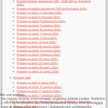
Przetarg pojazdu specjalnego OSP - STAR 200 na 14 grudnia
2020 r
Przetarg pojazdów specjalnych OSP na 04 grudnia 2020 r
Przetarg na dzień 10 listopada 2020 r
Przetarg na dzień 9 listopada 2020 r
Przetargi na dzień 9 października 2020 r
Przetargi na dzień 7 września 2020 r
Przetargi na dzień 28 sierpnia 2020 r
Przetargi na dzień 7 sierpnia 2020
Przetargi na dzień 17 lipca 2020 r
Przetarg na dzień 10 lipca 2020 r
Przetarg na dzień 26 czerwca 2020 r
Przetargi na dzień 19 czerwca 2020 r
Przetargi na dzień 3 kwietnia 2020 r
Przetarg na dzień 30 marca 2020 r
Przetarg na dzień 23 marca 2020 r
Przetarg na dzień 28 lutego 2020 r
Przetargi na dzień 21 lutego 2020 r
Przetargi 2026
Przetarg na dzień 6 marca 2026 r.
Przetargi na dzień 10 sierpnia 2026 r.
Przetarg na dzień 11 sierpnia 2026 r.
We use cookies
Przetarg na dzień 11 września 2026 r.
Na naszej stronie internetowej używamy plików cookie. Niektóre
Wykazy nieruchomości przeznaczonych do sprzedaży i dzierżawy
z nich są niezbędne dla funkcjonowania strony, inne pomagają
nam w ulepszaniu tej strony i doświadczeń użytkownika
Wykazy z 2026 roku