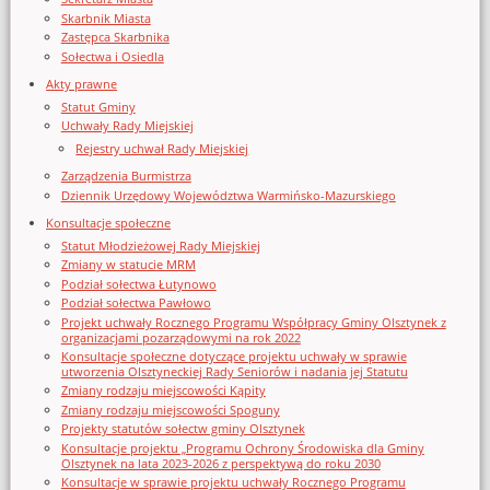
Skarbnik Miasta
Zastępca Skarbnika
Sołectwa i Osiedla
Akty prawne
Statut Gminy
Uchwały Rady Miejskiej
Rejestry uchwał Rady Miejskiej
Zarządzenia Burmistrza
Dziennik Urzędowy Województwa Warmińsko-Mazurskiego
Konsultacje społeczne
Statut Młodzieżowej Rady Miejskiej
Zmiany w statucie MRM
Podział sołectwa Łutynowo
Podział sołectwa Pawłowo
Projekt uchwały Rocznego Programu Współpracy Gminy Olsztynek z
organizacjami pozarządowymi na rok 2022
Konsultacje społeczne dotyczące projektu uchwały w sprawie
utworzenia Olsztyneckiej Rady Seniorów i nadania jej Statutu
Zmiany rodzaju miejscowości Kąpity
Zmiany rodzaju miejscowości Spoguny
Projekty statutów sołectw gminy Olsztynek
Konsultacje projektu „Programu Ochrony Środowiska dla Gminy
Olsztynek na lata 2023-2026 z perspektywą do roku 2030
Konsultacje w sprawie projektu uchwały Rocznego Programu