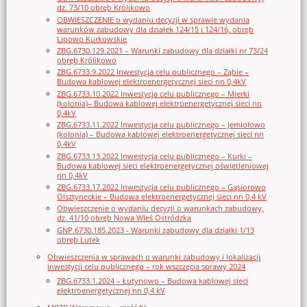
dz. 73/10 obręb Królikowo
OBWIESZCZENIE o wydaniu decyzji w sprawie wydania
warunków zabudowy dla działek 124/15 i 124/16, obręb
Lipowo Kurkowskie
ZBG.6730.129.2021 – Warunki zabudowy dla działki nr 73/24
obręb Królikowo
ZBG.6733.9.2022 Inwestycja celu publicznego – Ząbie –
Budowa kablowej elektroenergetycznej sieci nn 0,4kV
ZBG.6733.10.2022 Inwestycja celu publicznego – Mierki
(kolonia)– Budowa kablowej elektroenergetycznej sieci nn
0,4kV
ZBG.6733.11.2022 Inwestycja celu publicznego – Jemiołowo
(kolonia) – Budowa kablowej elektroenergetycznej sieci nn
0,4kV
ZBG.6733.13.2022 Inwestycja celu publicznego – Kurki –
Budowa kablowej sieci elektroenergetycznej oświetleniowej
nn 0,4kV
ZBG.6733.17.2022 Inwestycja celu publicznego – Gąsiorowo
Olsztyneckie – Budowa elektroenergetycznej sieci nn 0,4 kV
Obwieszczenie o wydaniu decyzji o warunkach zabudowy,
dz. 41/10 obręb Nowa Wieś Ostródzka
GNP.6730.185.2023 - Warunki zabudowy dla działki 1/13
obręb Lutek
Obwieszczenia w sprawach o warunki zabudowy i lokalizacji
inwestycji celu publicznego – rok wszczęcia sprawy 2024
ZBG.6733.1.2024 – Łutynowo – Budowa kablowej sieci
elektroenergetycznej nn 0,4 kV