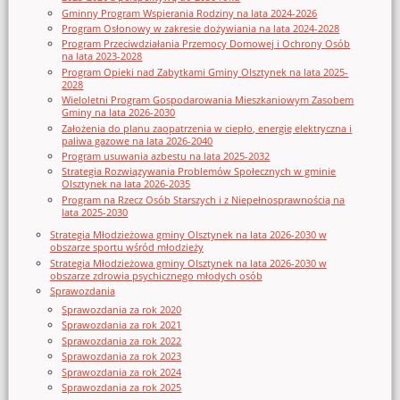
Gminny Program Wspierania Rodziny na lata 2024-2026
Program Osłonowy w zakresie dożywiania na lata 2024-2028
Program Przeciwdziałania Przemocy Domowej i Ochrony Osób
na lata 2023-2028
Program Opieki nad Zabytkami Gminy Olsztynek na lata 2025-
2028
Wieloletni Program Gospodarowania Mieszkaniowym Zasobem
Gminy na lata 2026-2030
Założenia do planu zaopatrzenia w ciepło, energię elektryczna i
paliwa gazowe na lata 2026-2040
Program usuwania azbestu na lata 2025-2032
Strategia Rozwiązywania Problemów Społecznych w gminie
Olsztynek na lata 2026-2035
Program na Rzecz Osób Starszych i z Niepełnosprawnością na
lata 2025-2030
Strategia Młodzieżowa gminy Olsztynek na lata 2026-2030 w
obszarze sportu wśród młodzieży
Strategia Młodzieżowa gminy Olsztynek na lata 2026-2030 w
obszarze zdrowia psychicznego młodych osób
Sprawozdania
Sprawozdania za rok 2020
Sprawozdania za rok 2021
Sprawozdania za rok 2022
Sprawozdania za rok 2023
Sprawozdania za rok 2024
Sprawozdania za rok 2025