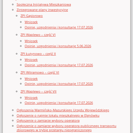
Społeczna Inicjatywa Mieszkaniowa
Zintegrowane plany inwestycyjne
ZPI Gąsiorowo
Wniosek
Opinie, uzgodnienia i konsultacje 17.07.2026
ZPI Waplewo – część VI
Wniosek
Opinie, uzgodnienia i konsultacje 5.06.2026
ZPI Łutynowo – część II
Wniosek
Opinie, uzgodnienia i konsultacje 17.07.2026
ZPI Witramowo – część VI
Wniosek
Opinie, uzgodnienia i konsultacje 17.07.2026
ZPI Waplewo – część VII
Wniosek
Opinie, uzgodnienia i konsultacje 17.07.2026
Ogłoszenia Warmińsko-Mazurskiego Urzędu Wojewódzkiego
Ogłoszenie o najmie lokalu mieszkalnego w Elgnówku
Ogłoszenie o zamiarze wyboru operatora
Ogłoszenie o zamiarze wyboru operatora publicznego transportu
zbiorowego w trybie przetargu nieograniczonego