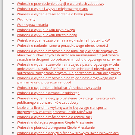
Wniosek o przeniesienie decyzji o warunkach zabudowy
Wniosek o wypis i wyrys z miejscowego planu
Wniosek o wydanie zaświadczenia o braku planu
Wzor_oferty
Wzor_sprawozdania
Wniosek o wykup lokalu użytkowego
Wniosek o wykup lokalu mieszkalnego
Wnisek o wydanie zezwolenia na wykreślenie hipoteki z KW
Wniosek o nadanie numeru porządkowego nieruchomości
Wniosek o wydanie zezwolenia na lokalizację w pasie drogowym
obiektów budowlanych lub urządzeń niezwiązanych z potrzebami
zarządzania drogami lub potrzebami ruchu drogowego oraz reklam
Wniosek o wydanie zezwolenia na zajęcie pasa drogowego w celu
umieszczenia urządzeń infrastruktury technicznej niezwiązanych z
potrzebami zarządzania drogami lub potrzebami ruchu drogowego
Wniosek o wydanie zezwolenia na zajęcie pasa drogowego drogi
gminnej w celu prowadzenia robót
Wniosek o uzgodnienie lokalizacji/przebudowy zjazdu
Wniosek o wydanie dowodu osobistego
Wniosek o wydanie decyzji o ustalenie lokalizacji inwestycji celu
publicznego albo warunków zabudowy
Udzielenia licencji na wykonywanie krajowego transportu
drogowego w zakresie przewozu osób taksówką
Wniosek o wydanie zaświadczenia o rewitalizacji
Wniosek o dotację z programu Ciepłe Mieszkanie
Wniosek o płatność z programu Ciepłe Mieszkanie
Wniosek o wydanie decyzji o środowiskowych uwarunkowaniach