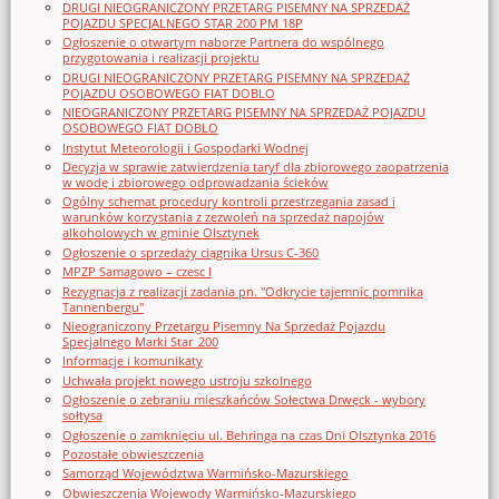
DRUGI NIEOGRANICZONY PRZETARG PISEMNY NA SPRZEDAŻ
POJAZDU SPECJALNEGO STAR 200 PM 18P
Ogłoszenie o otwartym naborze Partnera do wspólnego
przygotowania i realizacji projektu
DRUGI NIEOGRANICZONY PRZETARG PISEMNY NA SPRZEDAŻ
POJAZDU OSOBOWEGO FIAT DOBLO
NIEOGRANICZONY PRZETARG PISEMNY NA SPRZEDAŻ POJAZDU
OSOBOWEGO FIAT DOBLO
Instytut Meteorologii i Gospodarki Wodnej
Decyzja w sprawie zatwierdzenia taryf dla zbiorowego zaopatrzenia
w wodę i zbiorowego odprowadzania ścieków
Ogólny schemat procedury kontroli przestrzegania zasad i
warunków korzystania z zezwoleń na sprzedaż napojów
alkoholowych w gminie Olsztynek
Ogłoszenie o sprzedaży ciągnika Ursus C-360
MPZP Samagowo – czesc I
Rezygnacja z realizacji zadania pn. "Odkrycie tajemnic pomnika
Tannenbergu"
Nieograniczony Przetargu Pisemny Na Sprzedaż Pojazdu
Specjalnego Marki Star_200
Informacje i komunikaty
Uchwała projekt nowego ustroju szkolnego
Ogłoszenie o zebraniu mieszkańców Sołectwa Drwęck - wybory
sołtysa
Ogłoszenie o zamknięciu ul. Behringa na czas Dni Olsztynka 2016
Pozostałe obwieszczenia
Samorząd Województwa Warmińsko-Mazurskiego
Obwieszczenia Wojewody Warmińsko-Mazurskiego