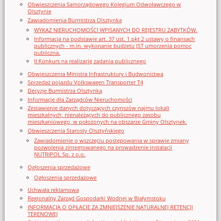
Obwieszczenia Samorządowego Kolegium Odwoławczego w
Olsztynie
Zawiadomienia Burmistrza Olsztynka
WYKAZ NIERUCHOMOŚCI WPISANYCH DO REJESTRU ZABYTKÓW.
Informacja na podstawie art. 37 ust. 1 pkt 2 ustawy o finansach
publicznych - m.in. wykonanie budżetu JST umorzenia pomoc
publiczna.
II Konkurs na realizację zadania publicznego
Obwieszczenia Ministra Infrastruktury i Budwonictwa
Sprzedaż pojazdu Volkswagen Transporter T4
Decyzje Burmistrza Olsztynka
Informacje dla Zarządców Nieruchomości
Zestawienie danych dotyczących czynszów najmu lokali
mieszkalnych, nienależących do publicznego zasobu
mieszkaniowego, w położonych na obszarze Gminy Olsztynek.
Obwieszczenia Starosty Olsztyńskiego
Zawiadomienie o wszczęciu postępowania w sprawie zmiany
pozwolenia zintegrowanego na prowadzenie instalacji
NUTRIPOL Sp. z o.o.
Ogłoszenia sprzedażowe
Ogłoszenia sprzedażowe
Uchwała reklamowa
Regionalny Zarząd Gospodarki Wodnej w Białymstoku
INFORMACJA O OPŁACIE ZA ZMNIEJSZENIE NATURALNEJ RETENCJI
TERENOWEJ