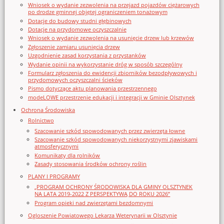
Wniosek o wydanie zezwolenia na przejazd pojazdów ciężarowych
po drodze gminnej objętej ograniczeniem tonażowym
Dotacje do budowy studni głębinowych
Dotacje na przydomowe oczyszczalnie
Wniosek o wydanie zezwolenia na usunięcie drzew lub krzewów
Zgłoszenie zamiaru usunięcia drzew
Uzgodnienie zasad korzystania z przystanków
Wydanie opinii na wykorzystanie dróg w sposób szczególny
Formularz zgłoszenia do ewidencji zbiorników bezodpływowych i
przydomowych oczyszczalni ścieków
Pismo dotyczące aktu planowania przestrzennego
modeLOWE przestrzenie edukacji i integracji w Gminie Olsztynek
Ochrona Środowiska
Rolnictwo
Szacowanie szkód spowodowanych przez zwierzęta łowne
Szacowanie szkód spowodowanych niekorzystnymi zjawiskami
atmosferycznymi
Komunikaty dla rolników
Zasady stosowania środków ochrony roślin
PLANY I PROGRAMY
„PROGRAM OCHRONY ŚRODOWISKA DLA GMINY OLSZTYNEK
NA LATA 2019-2022 Z PERSPEKTYWĄ DO ROKU 2026”
Program opieki nad zwierzętami bezdomnymi
Ogloszenie Powiatowego Lekarza Weterynarii w Olsztynie