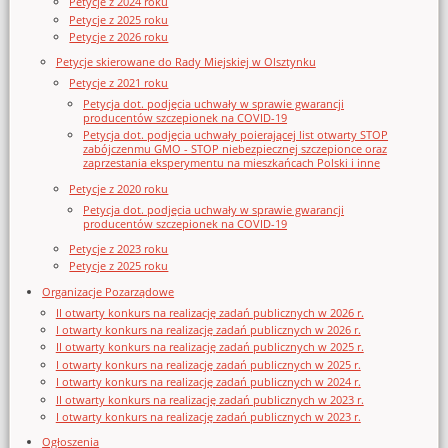
Petycje z 2024 roku
Petycje z 2025 roku
Petycje z 2026 roku
Petycje skierowane do Rady Miejskiej w Olsztynku
Petycje z 2021 roku
Petycja dot. podjęcia uchwały w sprawie gwarancji
producentów szczepionek na COVID-19
Petycja dot. podjęcia uchwały poierającej list otwarty STOP
zabójczenmu GMO - STOP niebezpiecznej szczepionce oraz
zaprzestania eksperymentu na mieszkańcach Polski i inne
Petycje z 2020 roku
Petycja dot. podjęcia uchwały w sprawie gwarancji
producentów szczepionek na COVID-19
Petycje z 2023 roku
Petycje z 2025 roku
Organizacje Pozarządowe
II otwarty konkurs na realizację zadań publicznych w 2026 r.
I otwarty konkurs na realizację zadań publicznych w 2026 r.
II otwarty konkurs na realizację zadań publicznych w 2025 r.
I otwarty konkurs na realizację zadań publicznych w 2025 r.
I otwarty konkurs na realizację zadań publicznych w 2024 r.
II otwarty konkurs na realizację zadań publicznych w 2023 r.
I otwarty konkurs na realizację zadań publicznych w 2023 r.
Ogłoszenia