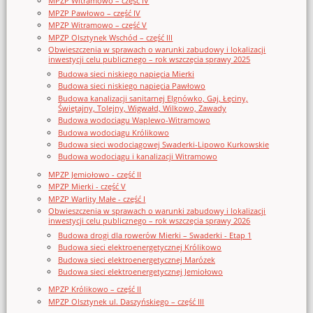
MPZP Witramowo – część IV
MPZP Pawłowo – część IV
MPZP Witramowo – część V
MPZP Olsztynek Wschód – część III
Obwieszczenia w sprawach o warunki zabudowy i lokalizacji
inwestycji celu publicznego – rok wszczęcia sprawy 2025
Budowa sieci niskiego napięcia Mierki
Budowa sieci niskiego napięcia Pawłowo
Budowa kanalizacji sanitarnej Elgnówko, Gaj, Łęciny,
Świętajny, Tolejny, Wigwałd, Wilkowo, Zawady
Budowa wodociągu Waplewo-Witramowo
Budowa wodociągu Królikowo
Budowa sieci wodociągowej Swaderki-Lipowo Kurkowskie
Budowa wodociągu i kanalizacji Witramowo
MPZP Jemiołowo - część II
MPZP Mierki - część V
MPZP Warlity Małe - część I
Obwieszczenia w sprawach o warunki zabudowy i lokalizacji
inwestycji celu publicznego – rok wszczęcia sprawy 2026
Budowa drogi dla rowerów Mierki – Swaderki - Etap 1
Budowa sieci elektroenergetycznej Królikowo
Budowa sieci elektroenergetycznej Marózek
Budowa sieci elektroenergetycznej Jemiołowo
MPZP Królikowo – część II
MPZP Olsztynek ul. Daszyńskiego – część III