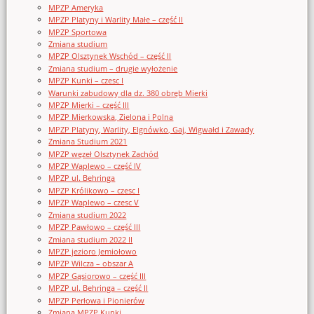
MPZP Ameryka
MPZP Platyny i Warlity Małe – część II
MPZP Sportowa
Zmiana studium
MPZP Olsztynek Wschód – część II
Zmiana studium – drugie wyłożenie
MPZP Kunki – czesc I
Warunki zabudowy dla dz. 380 obręb Mierki
MPZP Mierki – część III
MPZP Mierkowska, Zielona i Polna
MPZP Platyny, Warlity, Elgnówko, Gaj, Wigwałd i Zawady
Zmiana Studium 2021
MPZP węzeł Olsztynek Zachód
MPZP Waplewo – część IV
MPZP ul. Behringa
MPZP Królikowo – czesc I
MPZP Waplewo – czesc V
Zmiana studium 2022
MPZP Pawłowo – część III
Zmiana studium 2022 II
MPZP jezioro Jemiołowo
MPZP Wilcza – obszar A
MPZP Gąsiorowo – część III
MPZP ul. Behringa – część II
MPZP Perłowa i Pionierów
Zmiana MPZP Kunki