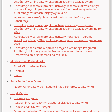
Współpracy Gminy Olsztynek z organizacjami pozarządowymi
Konsultacje w sprawie projektu uchwały w sprawie określenia trybu
i szczegółowych kryteriów oceny wniosków o realizację zadania
publicznego w ramach inicjatywy lokalnej
Wprowadzenie strefy ciszy na jeziorach w gminie Olsztynek –
konsultacje
Konsultacje w sprawie projektu uchwały Rocznego Programu
Współpracy Gminy Olsztynek z organizacjami pozarządowymi na rok
2025
Konsultacje w sprawie projektu uchwały Rocznego Programu
Współpracy Gminy Olsztynek z organizacjami pozarządowymi na rok
2026
Konsultacje społeczne w sprawie przyjęcia Gminnego Programu
Profilaktyki i Rozwiązywania Problemów Alkoholowych oraz
Przeciwdziałania Narkomanii na rok 2026
Młodzieżowa Rada Miejska
Skład Młodzieżowej Rady
Kontakt
Statut
Rada Seniorów w Olsztynku
Nabór kandydatów do II kadencji Rady Seniorów w Olsztynku
Urząd Miejski
Informacje Ogólne
Regulamin Organizacyjny Urzedu Miejskiego w Olsztynku
Kodeks etyki UM w Olsztynku
Dokumentacja dot. Zintegrowanego Systemu Zarządzania Jakością