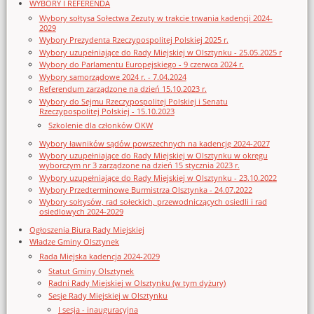
WYBORY I REFERENDA
Wybory sołtysa Sołectwa Zezuty w trakcie trwania kadencji 2024-
2029
Wybory Prezydenta Rzeczypospolitej Polskiej 2025 r.
Wybory uzupełniające do Rady Miejskiej w Olsztynku - 25.05.2025 r
Wybory do Parlamentu Europejskiego - 9 czerwca 2024 r.
Wybory samorządowe 2024 r. - 7.04.2024
Referendum zarządzone na dzień 15.10.2023 r.
Wybory do Sejmu Rzeczypospolitej Polskiej i Senatu
Rzeczypospolitej Polskiej - 15.10.2023
Szkolenie dla członków OKW
Wybory ławników sądów powszechnych na kadencję 2024-2027
Wybory uzupełniające do Rady Miejskiej w Olsztynku w okręgu
wyborczym nr 3 zarządzone na dzień 15 stycznia 2023 r.
Wybory uzupełniające do Rady Miejskiej w Olsztynku - 23.10.2022
Wybory Przedterminowe Burmistrza Olsztynka - 24.07.2022
Wybory sołtysów, rad sołeckich, przewodniczących osiedli i rad
osiedlowych 2024-2029
Ogłoszenia Biura Rady Miejskiej
Władze Gminy Olsztynek
Rada Miejska kadencja 2024-2029
Statut Gminy Olsztynek
Radni Rady Miejskiej w Olsztynku (w tym dyżury)
Sesje Rady Miejskiej w Olsztynku
I sesja - inauguracyjna