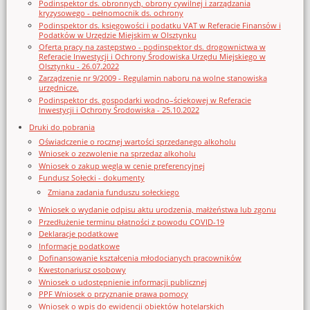
Podinspektor ds. obronnych, obrony cywilnej i zarządzania
kryzysowego - pełnomocnik ds. ochrony
Podinspektor ds. księgowości i podatku VAT w Referacie Finansów i
Podatków w Urzędzie Miejskim w Olsztynku
Oferta pracy na zastępstwo - podinspektor ds. drogownictwa w
Referacie Inwestycji i Ochrony Środowiska Urzędu Miejskiego w
Olsztynku - 26.07.2022
Zarządzenie nr 9/2009 - Regulamin naboru na wolne stanowiska
urzędnicze.
Podinspektor ds. gospodarki wodno–ściekowej w Referacie
Inwestycji i Ochrony Środowiska - 25.10.2022
Druki do pobrania
Oświadczenie o rocznej wartości sprzedanego alkoholu
Wniosek o zezwolenie na sprzedaz alkoholu
Wniosek o zakup węgla w cenie preferencyjnej
Fundusz Sołecki - dokumenty
Zmiana zadania funduszu sołeckiego
Wniosek o wydanie odpisu aktu urodzenia, małżeństwa lub zgonu
Przedłużenie terminu płatności z powodu COVID-19
Deklaracje podatkowe
Informacje podatkowe
Dofinansowanie kształcenia młodocianych pracowników
Kwestonariusz osobowy
Wniosek o udostępnienie informacji publicznej
PPF Wniosek o przyznanie prawa pomocy
Wniosek o wpis do ewidencji obiektów hotelarskich