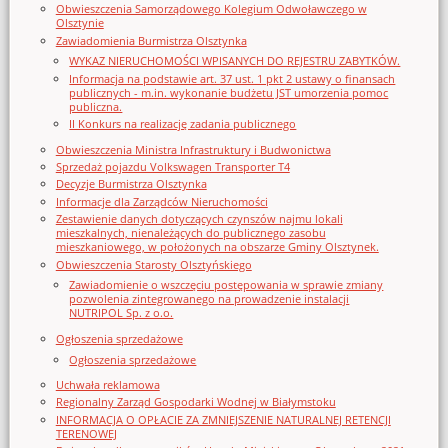
Obwieszczenia Samorządowego Kolegium Odwoławczego w
Olsztynie
Zawiadomienia Burmistrza Olsztynka
WYKAZ NIERUCHOMOŚCI WPISANYCH DO REJESTRU ZABYTKÓW.
Informacja na podstawie art. 37 ust. 1 pkt 2 ustawy o finansach
publicznych - m.in. wykonanie budżetu JST umorzenia pomoc
publiczna.
II Konkurs na realizację zadania publicznego
Obwieszczenia Ministra Infrastruktury i Budwonictwa
Sprzedaż pojazdu Volkswagen Transporter T4
Decyzje Burmistrza Olsztynka
Informacje dla Zarządców Nieruchomości
Zestawienie danych dotyczących czynszów najmu lokali
mieszkalnych, nienależących do publicznego zasobu
mieszkaniowego, w położonych na obszarze Gminy Olsztynek.
Obwieszczenia Starosty Olsztyńskiego
Zawiadomienie o wszczęciu postępowania w sprawie zmiany
pozwolenia zintegrowanego na prowadzenie instalacji
NUTRIPOL Sp. z o.o.
Ogłoszenia sprzedażowe
Ogłoszenia sprzedażowe
Uchwała reklamowa
Regionalny Zarząd Gospodarki Wodnej w Białymstoku
INFORMACJA O OPŁACIE ZA ZMNIEJSZENIE NATURALNEJ RETENCJI
TERENOWEJ