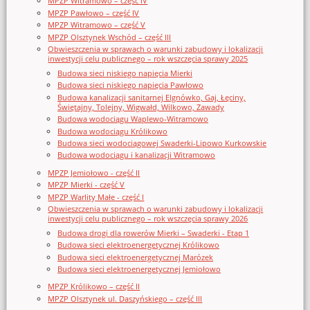
MPZP Witramowo – część IV
MPZP Pawłowo – część IV
MPZP Witramowo – część V
MPZP Olsztynek Wschód – część III
Obwieszczenia w sprawach o warunki zabudowy i lokalizacji
inwestycji celu publicznego – rok wszczęcia sprawy 2025
Budowa sieci niskiego napięcia Mierki
Budowa sieci niskiego napięcia Pawłowo
Budowa kanalizacji sanitarnej Elgnówko, Gaj, Łęciny,
Świętajny, Tolejny, Wigwałd, Wilkowo, Zawady
Budowa wodociągu Waplewo-Witramowo
Budowa wodociągu Królikowo
Budowa sieci wodociągowej Swaderki-Lipowo Kurkowskie
Budowa wodociągu i kanalizacji Witramowo
MPZP Jemiołowo - część II
MPZP Mierki - część V
MPZP Warlity Małe - część I
Obwieszczenia w sprawach o warunki zabudowy i lokalizacji
inwestycji celu publicznego – rok wszczęcia sprawy 2026
Budowa drogi dla rowerów Mierki – Swaderki - Etap 1
Budowa sieci elektroenergetycznej Królikowo
Budowa sieci elektroenergetycznej Marózek
Budowa sieci elektroenergetycznej Jemiołowo
MPZP Królikowo – część II
MPZP Olsztynek ul. Daszyńskiego – część III