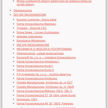
Wykaz urzędowych lekarzy weterynarii do badania mięsa na
użytek własny
Obwieszczenia
DECYZJE ŚRODOWISKOWE
Eurotter Logistyka - Stacja paliw
Farma fotowoltaiczna Waplewo
Tymbark - Zbiornik CO2
Droga Selwa - Lipowo Kurkowskie
Agaplast rozbudowa
Kanalizacja Witramowo
DECYZJE ŚRODOWISKOWE
INFORMACJE O WSZCZĘCIU POSTĘPOWANIA
Obwieszczenia - udział społeczeństwa
Europrofil Sp. z o. o. – instalacja fotowoltaiczna
Farma fotowoltaiczna Jemiołowo I
Farma fotowoltaiczna Kunki I
Farma fotowoltaiczna Kunki II
P.P-H.Agaplast Sp. z o.o. - studnia awaryjna
Farma fotowoltaiczna Królikowo
Osiedle Mieszkaniowe, Królikowo dz. nr 42/7
Osiedle Mieszkaniowe, Królikowo dz. nr 166/8
Farma fotowoltaiczna Wilkowo 106-6, 106-11
Farma Fotowoltaiczna 57, 59, 60/4, obręb Kunki
Jemiołowo 170/1
Farma Fotowoltaiczna 49, 50, 160/5, Pawłowo