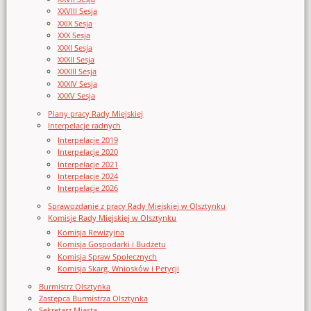
XXVIII Sesja
XXIX Sesja
XXX Sesja
XXXI Sesja
XXXII Sesja
XXXIII Sesja
XXXIV Sesja
XXXV Sesja
Plany pracy Rady Miejskiej
Interpelacje radnych
Interpelacje 2019
Interpelacje 2020
Interpelacje 2021
Interpelacje 2024
Interpelacje 2026
Sprawozdanie z pracy Rady Miejskiej w Olsztynku
Komisje Rady Miejskiej w Olsztynku
Komisja Rewizyjna
Komisja Gospodarki i Budżetu
Komisja Spraw Społecznych
Komisja Skarg, Wniosków i Petycji
Burmistrz Olsztynka
Zastępca Burmistrza Olsztynka
Sekretarz Miasta