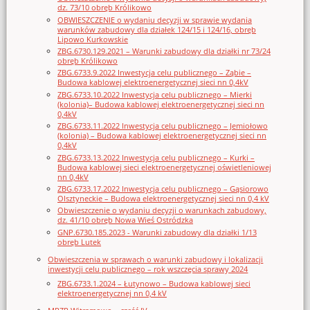
dz. 73/10 obręb Królikowo
OBWIESZCZENIE o wydaniu decyzji w sprawie wydania
warunków zabudowy dla działek 124/15 i 124/16, obręb
Lipowo Kurkowskie
ZBG.6730.129.2021 – Warunki zabudowy dla działki nr 73/24
obręb Królikowo
ZBG.6733.9.2022 Inwestycja celu publicznego – Ząbie –
Budowa kablowej elektroenergetycznej sieci nn 0,4kV
ZBG.6733.10.2022 Inwestycja celu publicznego – Mierki
(kolonia)– Budowa kablowej elektroenergetycznej sieci nn
0,4kV
ZBG.6733.11.2022 Inwestycja celu publicznego – Jemiołowo
(kolonia) – Budowa kablowej elektroenergetycznej sieci nn
0,4kV
ZBG.6733.13.2022 Inwestycja celu publicznego – Kurki –
Budowa kablowej sieci elektroenergetycznej oświetleniowej
nn 0,4kV
ZBG.6733.17.2022 Inwestycja celu publicznego – Gąsiorowo
Olsztyneckie – Budowa elektroenergetycznej sieci nn 0,4 kV
Obwieszczenie o wydaniu decyzji o warunkach zabudowy,
dz. 41/10 obręb Nowa Wieś Ostródzka
GNP.6730.185.2023 - Warunki zabudowy dla działki 1/13
obręb Lutek
Obwieszczenia w sprawach o warunki zabudowy i lokalizacji
inwestycji celu publicznego – rok wszczęcia sprawy 2024
ZBG.6733.1.2024 – Łutynowo – Budowa kablowej sieci
elektroenergetycznej nn 0,4 kV