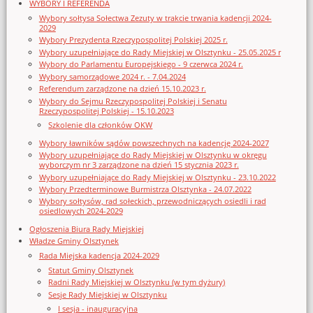
WYBORY I REFERENDA
Wybory sołtysa Sołectwa Zezuty w trakcie trwania kadencji 2024-
2029
Wybory Prezydenta Rzeczypospolitej Polskiej 2025 r.
Wybory uzupełniające do Rady Miejskiej w Olsztynku - 25.05.2025 r
Wybory do Parlamentu Europejskiego - 9 czerwca 2024 r.
Wybory samorządowe 2024 r. - 7.04.2024
Referendum zarządzone na dzień 15.10.2023 r.
Wybory do Sejmu Rzeczypospolitej Polskiej i Senatu
Rzeczypospolitej Polskiej - 15.10.2023
Szkolenie dla członków OKW
Wybory ławników sądów powszechnych na kadencję 2024-2027
Wybory uzupełniające do Rady Miejskiej w Olsztynku w okręgu
wyborczym nr 3 zarządzone na dzień 15 stycznia 2023 r.
Wybory uzupełniające do Rady Miejskiej w Olsztynku - 23.10.2022
Wybory Przedterminowe Burmistrza Olsztynka - 24.07.2022
Wybory sołtysów, rad sołeckich, przewodniczących osiedli i rad
osiedlowych 2024-2029
Ogłoszenia Biura Rady Miejskiej
Władze Gminy Olsztynek
Rada Miejska kadencja 2024-2029
Statut Gminy Olsztynek
Radni Rady Miejskiej w Olsztynku (w tym dyżury)
Sesje Rady Miejskiej w Olsztynku
I sesja - inauguracyjna