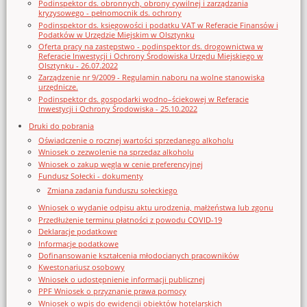
Podinspektor ds. obronnych, obrony cywilnej i zarządzania
kryzysowego - pełnomocnik ds. ochrony
Podinspektor ds. księgowości i podatku VAT w Referacie Finansów i
Podatków w Urzędzie Miejskim w Olsztynku
Oferta pracy na zastępstwo - podinspektor ds. drogownictwa w
Referacie Inwestycji i Ochrony Środowiska Urzędu Miejskiego w
Olsztynku - 26.07.2022
Zarządzenie nr 9/2009 - Regulamin naboru na wolne stanowiska
urzędnicze.
Podinspektor ds. gospodarki wodno–ściekowej w Referacie
Inwestycji i Ochrony Środowiska - 25.10.2022
Druki do pobrania
Oświadczenie o rocznej wartości sprzedanego alkoholu
Wniosek o zezwolenie na sprzedaz alkoholu
Wniosek o zakup węgla w cenie preferencyjnej
Fundusz Sołecki - dokumenty
Zmiana zadania funduszu sołeckiego
Wniosek o wydanie odpisu aktu urodzenia, małżeństwa lub zgonu
Przedłużenie terminu płatności z powodu COVID-19
Deklaracje podatkowe
Informacje podatkowe
Dofinansowanie kształcenia młodocianych pracowników
Kwestonariusz osobowy
Wniosek o udostępnienie informacji publicznej
PPF Wniosek o przyznanie prawa pomocy
Wniosek o wpis do ewidencji obiektów hotelarskich