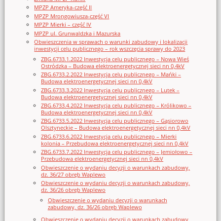
MPZP Ameryka-część II
MPZP Mrongowiusza-część VI
MPZP Mierki – część IV
MPZP ul. Grunwaldzka i Mazurska
Obwieszczenia w sprawach o warunki zabudowy i lokalizacji
inwestycji celu publicznego – rok wszczęcia sprawy do 2023
ZBG.6733.1.2022 Inwestycja celu publicznego – Nowa Wieś
Ostródzka – Budowa elektroenergetycznej sieci nn 0,4kV
ZBG.6733.2.2022 Inwestycja celu publicznego – Mańki –
Budowa elektroenergetycznej sieci nn 0,4kV
ZBG.6733.3.2022 Inwestycja celu publicznego – Lutek –
Budowa elektroenergetycznej sieci nn 0,4kV
ZBG.6733.4.2022 Inwestycja celu publicznego – Królikowo –
Budowa elektroenergetycznej sieci nn 0,4kV
ZBG.6733.5.2022 Inwestycja celu publicznego – Gąsiorowo
Olsztyneckie – Budowa elektroenergetycznej sieci nn 0,4kV
ZBG.6733.6.2022 Inwestycja celu publicznego – Mierki
kolonia – Przebudowa elektroenergetycznej sieci nn 0,4kV
ZBG.6733.7.2022 Inwestycja celu publicznego – Jemiołowo –
Przebudowa elektroenergetycznej sieci nn 0,4kV
Obwieszczenie o wydaniu decyzji o warunkach zabudowy,
dz. 36/27 obręb Waplewo
Obwieszczenie o wydaniu decyzji o warunkach zabudowy,
dz. 36/26 obręb Waplewo
Obwieszczenie o wydaniu decyzji o warunkach
zabudowy, dz. 36/26 obręb Waplewo
Obwieszczenie o wydaniu decyzji o warunkach zabudowy,