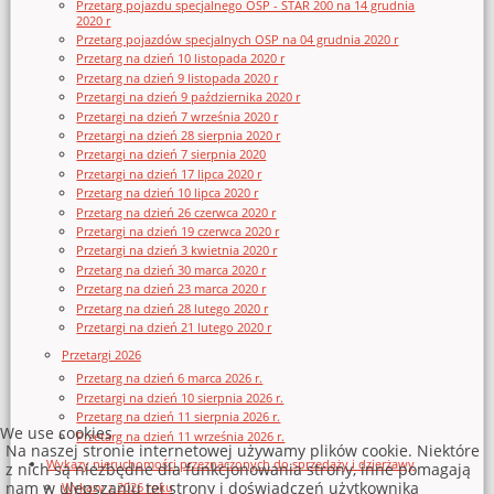
Przetarg pojazdu specjalnego OSP - STAR 200 na 14 grudnia
2020 r
Przetarg pojazdów specjalnych OSP na 04 grudnia 2020 r
Przetarg na dzień 10 listopada 2020 r
Przetarg na dzień 9 listopada 2020 r
Przetargi na dzień 9 października 2020 r
Przetargi na dzień 7 września 2020 r
Przetargi na dzień 28 sierpnia 2020 r
Przetargi na dzień 7 sierpnia 2020
Przetargi na dzień 17 lipca 2020 r
Przetarg na dzień 10 lipca 2020 r
Przetarg na dzień 26 czerwca 2020 r
Przetargi na dzień 19 czerwca 2020 r
Przetargi na dzień 3 kwietnia 2020 r
Przetarg na dzień 30 marca 2020 r
Przetarg na dzień 23 marca 2020 r
Przetarg na dzień 28 lutego 2020 r
Przetargi na dzień 21 lutego 2020 r
Przetargi 2026
Przetarg na dzień 6 marca 2026 r.
Przetargi na dzień 10 sierpnia 2026 r.
Przetarg na dzień 11 sierpnia 2026 r.
We use cookies
Przetarg na dzień 11 września 2026 r.
Na naszej stronie internetowej używamy plików cookie. Niektóre
Wykazy nieruchomości przeznaczonych do sprzedaży i dzierżawy
z nich są niezbędne dla funkcjonowania strony, inne pomagają
nam w ulepszaniu tej strony i doświadczeń użytkownika
Wykazy z 2026 roku