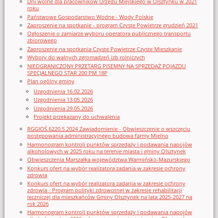
Dni wolne dla pracowników Urzędu Miejskiego w Olsztynku w 2021
roku
Państwowe Gospodarstwo Wodne - Wody Polskie
Zaproszenie na spotkanie - program Czyste Powietrze grudzień 2021
Ogłoszenie o zamiarze wyboru operatora publicznego transportu
zbiorowego
Zaproszenie na spotkania Czyste Powietrze Czyste Mieszkanie
Wybory do walnych zgromadzeń izb rolniczych
NIEOGRANICZONY PRZETARG PISEMNY NA SPRZEDAŻ POJAZDU
SPECJALNEGO STAR 200 PM 18P
Plan ogólny gminy
Uzgodnienia 16.02.2026
Uzgodnienia 13.05.2026
Uzgodnienia 29.05.2026
Projekt przekazany do uchwalenia
RGGIOŚ.6220.5.2024 Zawiadomienie - Obwieszczenie o wszczęciu
postępowania administracyjnego budowa farmy Mielno
Harmonogram kontroli punktów sprzedaży i podawania napojów
alkoholowych w 2025 roku na terenie miasta i gminy Olsztynek
Obwieszczenia Marszałka województwa Warmińsko-Mazurskiego
Konkurs ofert na wybór realizatora zadania w zakresie ochrony
zdrowia
Konkurs ofert na wybór realizatora zadania w zakresie ochrony
zdrowia - Program polityki zdrowotnej w zakresie rehabilitacji
leczniczej dla mieszkańców Gminy Olsztynek na lata 2025-2027 na
rok 2026
Harmonogram kontroli punktów sprzedaży i podawania napojów