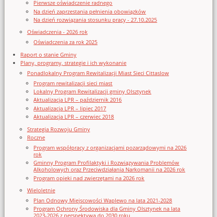
Pierwsze oświadczenie radnego
Na dzień zaprzestania pełnienia obowiązków
Na dzień rozwiązania stosunku pracy - 27.10.2025
Oświadczenia - 2026 rok
Oświadczenia za rok 2025
Raport o stanie Gminy
Plany, programy, strategie i ich wykonanie
Ponadlokalny Program Rewitalizacji Miast Sieci Cittaslow
Program rewitalizacji sieci miast
Lokalny Program Rewitalizacji gminy Olsztynek
Aktualizacja LPR – październik 2016
Aktualizacja LPR – lipiec 2017
Aktualizacja LPR – czerwiec 2018
Strategia Rozwoju Gminy
Roczne
Program współpracy z organizacjami pozarządowymi na 2026
rok
Gminny Program Profilaktyki i Rozwiązywania Problemów
Alkoholowych oraz Przeciwdziałania Narkomanii na 2026 rok
Program opieki nad zwierzętami na 2026 rok
Wieloletnie
Plan Odnowy Miejscowości Waplewo na lata 2021-2028
Program Ochrony Środowiska dla Gminy Olsztynek na lata
2023-2026 z perspektywą do 2030 roku