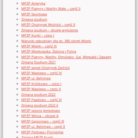
MPZP Ameryka
MPZP Platyny i Warlity Małe – część II
MPZP Sportowa
Zmiana studium
MPZP Olsztynek Wschód – część II
Zmiana studium – drugie wyłożenie
MPZP Kunki – czesc I
Warunki zabudowy dla dz. 380 obręb Mierki
MPZP Mierki – część III
MPZP Mierkowska, Zielona i Polna
MPZP Platyny, Warlity, Elgnówko, Gaj, Wigwałd i Zawady
Zmiana Studium 2021
MPZP węzeł Olsztynek Zachód
MPZP Waplewo – część IV
MPZP ul. Behringa
MPZP Królikowo – czesc I
MPZP Waplewo – czesc V
Zmiana studium 2022
MPZP Pawłowo – część III
Zmiana studium 2022 II
MPZP jezioro Jemiołowo
MPZP Wilcza – obszar A
MPZP Gąsiorowo – część III
MPZP ul. Behringa – część II
MPZP Perłowa i Pionierów
Zmiana MPZP Kunki