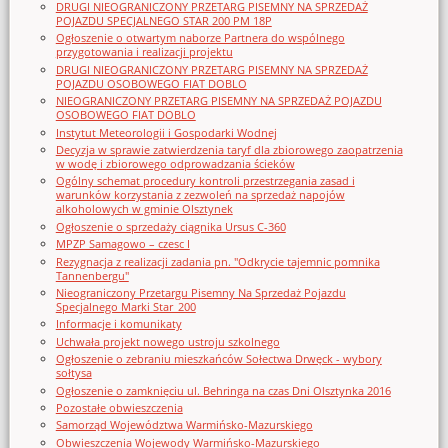
DRUGI NIEOGRANICZONY PRZETARG PISEMNY NA SPRZEDAŻ
POJAZDU SPECJALNEGO STAR 200 PM 18P
Ogłoszenie o otwartym naborze Partnera do wspólnego
przygotowania i realizacji projektu
DRUGI NIEOGRANICZONY PRZETARG PISEMNY NA SPRZEDAŻ
POJAZDU OSOBOWEGO FIAT DOBLO
NIEOGRANICZONY PRZETARG PISEMNY NA SPRZEDAŻ POJAZDU
OSOBOWEGO FIAT DOBLO
Instytut Meteorologii i Gospodarki Wodnej
Decyzja w sprawie zatwierdzenia taryf dla zbiorowego zaopatrzenia
w wodę i zbiorowego odprowadzania ścieków
Ogólny schemat procedury kontroli przestrzegania zasad i
warunków korzystania z zezwoleń na sprzedaż napojów
alkoholowych w gminie Olsztynek
Ogłoszenie o sprzedaży ciągnika Ursus C-360
MPZP Samagowo – czesc I
Rezygnacja z realizacji zadania pn. "Odkrycie tajemnic pomnika
Tannenbergu"
Nieograniczony Przetargu Pisemny Na Sprzedaż Pojazdu
Specjalnego Marki Star_200
Informacje i komunikaty
Uchwała projekt nowego ustroju szkolnego
Ogłoszenie o zebraniu mieszkańców Sołectwa Drwęck - wybory
sołtysa
Ogłoszenie o zamknięciu ul. Behringa na czas Dni Olsztynka 2016
Pozostałe obwieszczenia
Samorząd Województwa Warmińsko-Mazurskiego
Obwieszczenia Wojewody Warmińsko-Mazurskiego