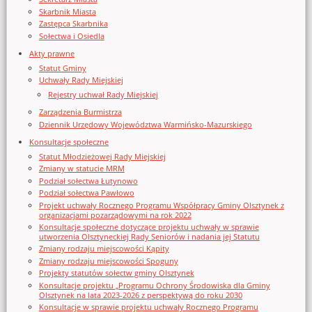
Skarbnik Miasta
Zastępca Skarbnika
Sołectwa i Osiedla
Akty prawne
Statut Gminy
Uchwały Rady Miejskiej
Rejestry uchwał Rady Miejskiej
Zarządzenia Burmistrza
Dziennik Urzędowy Województwa Warmińsko-Mazurskiego
Konsultacje społeczne
Statut Młodzieżowej Rady Miejskiej
Zmiany w statucie MRM
Podział sołectwa Łutynowo
Podział sołectwa Pawłowo
Projekt uchwały Rocznego Programu Współpracy Gminy Olsztynek z
organizacjami pozarządowymi na rok 2022
Konsultacje społeczne dotyczące projektu uchwały w sprawie
utworzenia Olsztyneckiej Rady Seniorów i nadania jej Statutu
Zmiany rodzaju miejscowości Kąpity
Zmiany rodzaju miejscowości Spoguny
Projekty statutów sołectw gminy Olsztynek
Konsultacje projektu „Programu Ochrony Środowiska dla Gminy
Olsztynek na lata 2023-2026 z perspektywą do roku 2030
Konsultacje w sprawie projektu uchwały Rocznego Programu