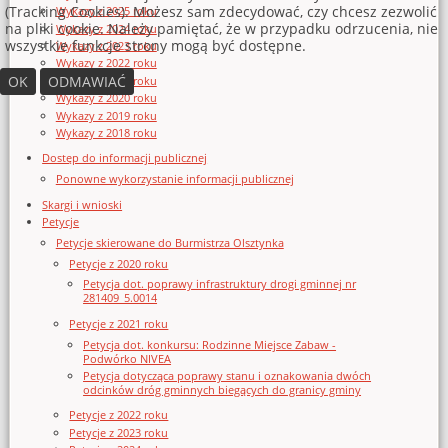
(Tracking Cookies). Możesz sam zdecydować, czy chcesz zezwolić
Wykazy z 2025 roku
na pliki cookie. Należy pamiętać, że w przypadku odrzucenia, nie
Wykazy z 2024 roku
wszystkie funkcje strony mogą być dostępne.
Wykazy z 2023 roku
Wykazy z 2022 roku
OK
ODMAWIAĆ
Wykazy z 2021 roku
Wykazy z 2020 roku
Wykazy z 2019 roku
Wykazy z 2018 roku
Dostęp do informacji publicznej
Ponowne wykorzystanie informacji publicznej
Skargi i wnioski
Petycje
Petycje skierowane do Burmistrza Olsztynka
Petycje z 2020 roku
Petycja dot. poprawy infrastruktury drogi gminnej nr
281409_5.0014
Petycje z 2021 roku
Petycja dot. konkursu: Rodzinne Miejsce Zabaw -
Podwórko NIVEA
Petycja dotycząca poprawy stanu i oznakowania dwóch
odcinków dróg gminnych biegących do granicy gminy
Petycje z 2022 roku
Petycje z 2023 roku