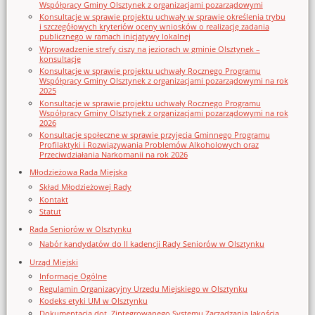
Współpracy Gminy Olsztynek z organizacjami pozarządowymi
Konsultacje w sprawie projektu uchwały w sprawie określenia trybu
i szczegółowych kryteriów oceny wniosków o realizację zadania
publicznego w ramach inicjatywy lokalnej
Wprowadzenie strefy ciszy na jeziorach w gminie Olsztynek –
konsultacje
Konsultacje w sprawie projektu uchwały Rocznego Programu
Współpracy Gminy Olsztynek z organizacjami pozarządowymi na rok
2025
Konsultacje w sprawie projektu uchwały Rocznego Programu
Współpracy Gminy Olsztynek z organizacjami pozarządowymi na rok
2026
Konsultacje społeczne w sprawie przyjęcia Gminnego Programu
Profilaktyki i Rozwiązywania Problemów Alkoholowych oraz
Przeciwdziałania Narkomanii na rok 2026
Młodzieżowa Rada Miejska
Skład Młodzieżowej Rady
Kontakt
Statut
Rada Seniorów w Olsztynku
Nabór kandydatów do II kadencji Rady Seniorów w Olsztynku
Urząd Miejski
Informacje Ogólne
Regulamin Organizacyjny Urzedu Miejskiego w Olsztynku
Kodeks etyki UM w Olsztynku
Dokumentacja dot. Zintegrowanego Systemu Zarządzania Jakością