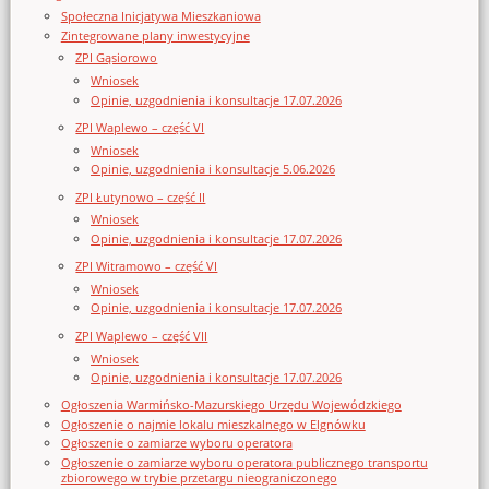
Społeczna Inicjatywa Mieszkaniowa
Zintegrowane plany inwestycyjne
ZPI Gąsiorowo
Wniosek
Opinie, uzgodnienia i konsultacje 17.07.2026
ZPI Waplewo – część VI
Wniosek
Opinie, uzgodnienia i konsultacje 5.06.2026
ZPI Łutynowo – część II
Wniosek
Opinie, uzgodnienia i konsultacje 17.07.2026
ZPI Witramowo – część VI
Wniosek
Opinie, uzgodnienia i konsultacje 17.07.2026
ZPI Waplewo – część VII
Wniosek
Opinie, uzgodnienia i konsultacje 17.07.2026
Ogłoszenia Warmińsko-Mazurskiego Urzędu Wojewódzkiego
Ogłoszenie o najmie lokalu mieszkalnego w Elgnówku
Ogłoszenie o zamiarze wyboru operatora
Ogłoszenie o zamiarze wyboru operatora publicznego transportu
zbiorowego w trybie przetargu nieograniczonego