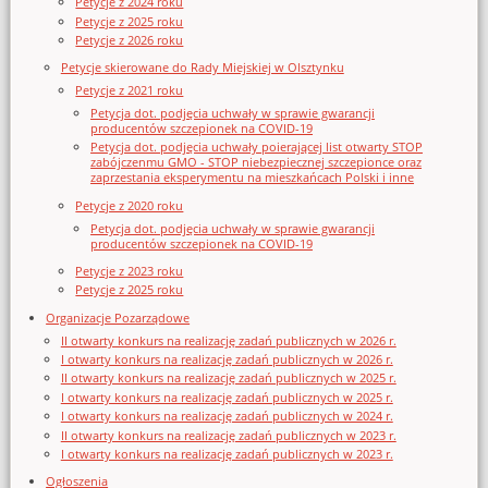
Petycje z 2024 roku
Petycje z 2025 roku
Petycje z 2026 roku
Petycje skierowane do Rady Miejskiej w Olsztynku
Petycje z 2021 roku
Petycja dot. podjęcia uchwały w sprawie gwarancji
producentów szczepionek na COVID-19
Petycja dot. podjęcia uchwały poierającej list otwarty STOP
zabójczenmu GMO - STOP niebezpiecznej szczepionce oraz
zaprzestania eksperymentu na mieszkańcach Polski i inne
Petycje z 2020 roku
Petycja dot. podjęcia uchwały w sprawie gwarancji
producentów szczepionek na COVID-19
Petycje z 2023 roku
Petycje z 2025 roku
Organizacje Pozarządowe
II otwarty konkurs na realizację zadań publicznych w 2026 r.
I otwarty konkurs na realizację zadań publicznych w 2026 r.
II otwarty konkurs na realizację zadań publicznych w 2025 r.
I otwarty konkurs na realizację zadań publicznych w 2025 r.
I otwarty konkurs na realizację zadań publicznych w 2024 r.
II otwarty konkurs na realizację zadań publicznych w 2023 r.
I otwarty konkurs na realizację zadań publicznych w 2023 r.
Ogłoszenia