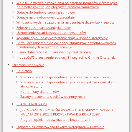
Wniosek o wydanie zezwolenia na przejazd pojazdów ciężarowych
po drodze gminnej objętej ograniczeniem tonażowym
Dotacje do budowy studni głębinowych
Dotacje na przydomowe oczyszczalnie
Wniosek o wydanie zezwolenia na usunięcie drzew lub krzewów
Zgłoszenie zamiaru usunięcia drzew
Uzgodnienie zasad korzystania z przystanków
Wydanie opinii na wykorzystanie dróg w sposób szczególny
Formularz zgłoszenia do ewidencji zbiorników bezodpływowych i
przydomowych oczyszczalni ścieków
Pismo dotyczące aktu planowania przestrzennego
modeLOWE przestrzenie edukacji i integracji w Gminie Olsztynek
Ochrona Środowiska
Rolnictwo
Szacowanie szkód spowodowanych przez zwierzęta łowne
Szacowanie szkód spowodowanych niekorzystnymi zjawiskami
atmosferycznymi
Komunikaty dla rolników
Zasady stosowania środków ochrony roślin
PLANY I PROGRAMY
„PROGRAM OCHRONY ŚRODOWISKA DLA GMINY OLSZTYNEK
NA LATA 2019-2022 Z PERSPEKTYWĄ DO ROKU 2026”
Program opieki nad zwierzętami bezdomnymi
Ogloszenie Powiatowego Lekarza Weterynarii w Olsztynie