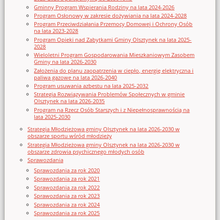
Gminny Program Wspierania Rodziny na lata 2024-2026
Program Osłonowy w zakresie dożywiania na lata 2024-2028
Program Przeciwdziałania Przemocy Domowej i Ochrony Osób
na lata 2023-2028
Program Opieki nad Zabytkami Gminy Olsztynek na lata 2025-
2028
Wieloletni Program Gospodarowania Mieszkaniowym Zasobem
Gminy na lata 2026-2030
Założenia do planu zaopatrzenia w ciepło, energię elektryczna i
paliwa gazowe na lata 2026-2040
Program usuwania azbestu na lata 2025-2032
Strategia Rozwiązywania Problemów Społecznych w gminie
Olsztynek na lata 2026-2035
Program na Rzecz Osób Starszych i z Niepełnosprawnością na
lata 2025-2030
Strategia Młodzieżowa gminy Olsztynek na lata 2026-2030 w
obszarze sportu wśród młodzieży
Strategia Młodzieżowa gminy Olsztynek na lata 2026-2030 w
obszarze zdrowia psychicznego młodych osób
Sprawozdania
Sprawozdania za rok 2020
Sprawozdania za rok 2021
Sprawozdania za rok 2022
Sprawozdania za rok 2023
Sprawozdania za rok 2024
Sprawozdania za rok 2025