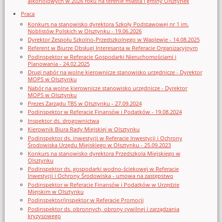
alkoholowych w 2026 roku na terenie miasta i gminy Olsztynek
Praca
Konkurs na stanowisko dyrektora Szkoły Podstawowej nr 1 im.
Noblistów Polskich w Olsztynku - 19.06.2026
Dyrektor Zespołu Szkolno-Przedszkolnego w Waplewie - 14.08.2025
Referent w Biurze Obsługi Interesanta w Referacie Organizacyjnym
Podinspektor w Referacie Gospodarki Nieruchomościami i
Planowania - 24.02.2025
Drugi nabór na wolne kierownicze stanowisko urzędnicze - Dyrektor
MOPS w Olsztynku
Nabór na wolne kierownicze stanowisko urzędnicze - Dyrektor
MOPS w Olsztynku
Prezes Zarządu TBS w Olsztynku - 27.09.2024
Podinspektor w Referacie Finansów i Podatków - 19.08.2024
Inspektor ds. drogownictwa
Kierownik Biura Rady Miejskiej w Olsztynku
Podinspektor ds. inwestycji w Referacie Inwestycji i Ochrony
Środowiska Urzędu Miejskiego w Olsztynku - 25.09.2023
Konkurs na stanowisko dyrektora Przedszkola Miejskiego w
Olsztynku
Podinspektor ds. gospodarki wodno-ściekowej w Referacie
Inwestycji i Ochrony Środowiska - umowa na zastępstwo
Podinspektor w Referacie Finansów i Podatków w Urzędzie
Miejskim w Olsztynku
Podinspektor/inspektor w Referacie Promocji
Podinspektor ds. obronnych, obrony cywilnej i zarządzania
kryzysowego