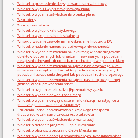
Wniosek o przeniesienie decyzji o warunkach zabudowy
Wniosek o wypis i wyrys z miejscowego planu
Wniosek o wydanie zaświadczenia o braku planu
Wzor_oferty
Wzor_sprawozdania
Wniosek o wykup lokalu użytkowego
Wniosek o wykup lokalu mieszkalnego
Wnisek o wydanie zezwolenia na wykreślenie hipoteki z KW
Wniosek o nadanie numeru porządkowego nieruchomości
Wniosek o wydanie zezwolenia na lokalizację w pasie drogowym
obiektów budowlanych lub urządzeń niezwiązanych z potrzebami
zarządzania drogami lub potrzebami ruchu drogowego oraz reklam
Wniosek o wydanie zezwolenia na zajęcie pasa drogowego w celu
umieszczenia urządzeń infrastruktury technicznej niezwiązanych z
potrzebami zarządzania drogami lub potrzebami ruchu drogowego
Wniosek o wydanie zezwolenia na zajęcie pasa drogowego drogi
gminnej w celu prowadzenia robót
Wniosek o uzgodnienie lokalizacji/przebudowy zjazdu
Wniosek o wydanie dowodu osobistego
Wniosek o wydanie decyzji o ustalenie lokalizacji inwestycji celu
publicznego albo warunków zabudowy
Udzielenia licencji na wykonywanie krajowego transportu
drogowego w zakresie przewozu osób taksówką
Wniosek o wydanie zaświadczenia o rewitalizacji
Wniosek o dotację z programu Ciepłe Mieszkanie
Wniosek o płatność z programu Ciepłe Mieszkanie
Wniosek o wydanie decyzji o środowiskowych uwarunkowaniach