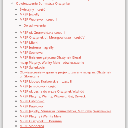
Obwieszczenia Burmistrza Olsztynka
Świętajny – część III
MPZP Jagiełły
MPZP Waplewo – czesc III
Do uchwalenia
MPZP ul. Grunwaldzka-czesc III
MPZP Olsztynek ul. Mrongowiusza – część V
MPZP Mierki
MPZP Jeziorna i Jagielly
MPZP Sosnowa
MPZP linia energetyczna Olsztynek-Biesal
mpzp Platyny, Warlity Małe - obwieszczenie
MPZP Świerkocin
Obwieszczenie w sprawie projektu zmiany mpzp m. Olsztynek
ul. Słoneczna
MPZP Lipowo Kurkowskie – czesc II
MPZP Jemiołowo – część II
MPZP ul. Leśna do węzła Olsztynek Wschód
MPZP Platyny, Warlity, Wigwałd, Gaj, Drwęck
MPZP Łutynowo
MPZP Pawłowo
MPZP Jagielly, Strazacka, Grunwaldzka, Mazurska, Warszawska
MPZP Platyny i Warlity Małe
MPZP Olsztynek ul. Poranna
MPZP Słoneczna