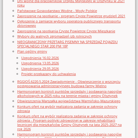
Dni wolne dla pracowników Urzędu Miejskiego w Olsztynku w 2021
roku
Państwowe Gospodarstwo Wodne - Wody Polskie
Zaproszenie na spotkanie - program Czyste Powietrze grudzień 2021
Ogłoszenie o zamiarze wyboru operatora publicznego transportu
zbiorowego
Zaproszenie na spotkania Czyste Powietrze Czyste Mieszkanie
Wybory do walnych zgromadzeń izb rolniczych
NIEOGRANICZONY PRZETARG PISEMNY NA SPRZEDAŻ POJAZDU
SPECJALNEGO STAR 200 PM 18P
Plan ogólny gminy
Uzgodnienia 16.02.2026
Uzgodnienia 13.05.2026
Uzgodnienia 29.05.2026
Projekt przekazany do uchwalenia
RGGIOŚ.6220.5.2024 Zawiadomienie - Obwieszczenie o wszczęciu
postępowania administracyjnego budowa farmy Mielno
Harmonogram kontroli punktów sprzedaży i podawania napojów
alkoholowych w 2025 roku na terenie miasta i gminy Olsztynek
Obwieszczenia Marszałka województwa Warmińsko-Mazurskiego
Konkurs ofert na wybór realizatora zadania w zakresie ochrony
zdrowia
Konkurs ofert na wybór realizatora zadania w zakresie ochrony
zdrowia - Program polityki zdrowotnej w zakresie rehabilitacji
leczniczej dla mieszkańców Gminy Olsztynek na lata 2025-2027 na
rok 2026
Harmonogram kontroli punktów sprzedaży i podawania napojów