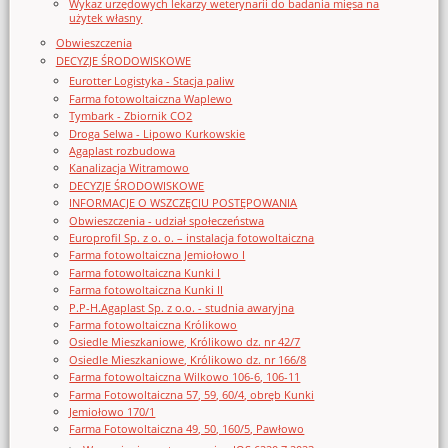
Wykaz urzędowych lekarzy weterynarii do badania mięsa na
użytek własny
Obwieszczenia
DECYZJE ŚRODOWISKOWE
Eurotter Logistyka - Stacja paliw
Farma fotowoltaiczna Waplewo
Tymbark - Zbiornik CO2
Droga Selwa - Lipowo Kurkowskie
Agaplast rozbudowa
Kanalizacja Witramowo
DECYZJE ŚRODOWISKOWE
INFORMACJE O WSZCZĘCIU POSTĘPOWANIA
Obwieszczenia - udział społeczeństwa
Europrofil Sp. z o. o. – instalacja fotowoltaiczna
Farma fotowoltaiczna Jemiołowo I
Farma fotowoltaiczna Kunki I
Farma fotowoltaiczna Kunki II
P.P-H.Agaplast Sp. z o.o. - studnia awaryjna
Farma fotowoltaiczna Królikowo
Osiedle Mieszkaniowe, Królikowo dz. nr 42/7
Osiedle Mieszkaniowe, Królikowo dz. nr 166/8
Farma fotowoltaiczna Wilkowo 106-6, 106-11
Farma Fotowoltaiczna 57, 59, 60/4, obręb Kunki
Jemiołowo 170/1
Farma Fotowoltaiczna 49, 50, 160/5, Pawłowo