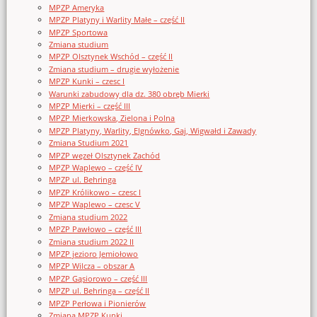
MPZP Ameryka
MPZP Platyny i Warlity Małe – część II
MPZP Sportowa
Zmiana studium
MPZP Olsztynek Wschód – część II
Zmiana studium – drugie wyłożenie
MPZP Kunki – czesc I
Warunki zabudowy dla dz. 380 obręb Mierki
MPZP Mierki – część III
MPZP Mierkowska, Zielona i Polna
MPZP Platyny, Warlity, Elgnówko, Gaj, Wigwałd i Zawady
Zmiana Studium 2021
MPZP węzeł Olsztynek Zachód
MPZP Waplewo – część IV
MPZP ul. Behringa
MPZP Królikowo – czesc I
MPZP Waplewo – czesc V
Zmiana studium 2022
MPZP Pawłowo – część III
Zmiana studium 2022 II
MPZP jezioro Jemiołowo
MPZP Wilcza – obszar A
MPZP Gąsiorowo – część III
MPZP ul. Behringa – część II
MPZP Perłowa i Pionierów
Zmiana MPZP Kunki