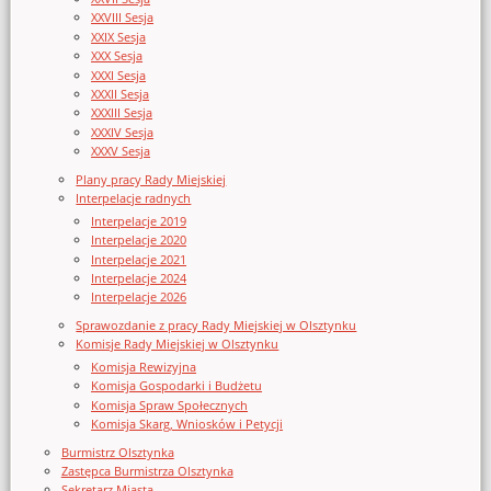
XXVIII Sesja
XXIX Sesja
XXX Sesja
XXXI Sesja
XXXII Sesja
XXXIII Sesja
XXXIV Sesja
XXXV Sesja
Plany pracy Rady Miejskiej
Interpelacje radnych
Interpelacje 2019
Interpelacje 2020
Interpelacje 2021
Interpelacje 2024
Interpelacje 2026
Sprawozdanie z pracy Rady Miejskiej w Olsztynku
Komisje Rady Miejskiej w Olsztynku
Komisja Rewizyjna
Komisja Gospodarki i Budżetu
Komisja Spraw Społecznych
Komisja Skarg, Wniosków i Petycji
Burmistrz Olsztynka
Zastępca Burmistrza Olsztynka
Sekretarz Miasta