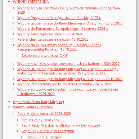
WYBORY I REFERENDA
Wybory sołtysa Sołectwa Zezuty w trakcie trwania kadencji 2024-
2029
Wybory Prezydenta Rzeczypospolitej Polskiej 2025 r.
Wybory uzupełniające do Rady Miejskiej w Olsztynku - 25.05.2025 r
Wybory do Parlamentu Europejskiego - 9 czerwca 2024 r.
Wybory samorządowe 2024 r. - 7.04.2024
Referendum zarządzone na dzień 15.10.2023 r.
Wybory do Sejmu Rzeczypospolitej Polskiej i Senatu
Rzeczypospolitej Polskiej - 15.10.2023
Szkolenie dla członków OKW
Wybory ławników sądów powszechnych na kadencję 2024-2027
Wybory uzupełniające do Rady Miejskiej w Olsztynku w okręgu
wyborczym nr 3 zarządzone na dzień 15 stycznia 2023 r.
Wybory uzupełniające do Rady Miejskiej w Olsztynku - 23.10.2022
Wybory Przedterminowe Burmistrza Olsztynka - 24.07.2022
Wybory sołtysów, rad sołeckich, przewodniczących osiedli i rad
osiedlowych 2024-2029
Ogłoszenia Biura Rady Miejskiej
Władze Gminy Olsztynek
Rada Miejska kadencja 2024-2029
Statut Gminy Olsztynek
Radni Rady Miejskiej w Olsztynku (w tym dyżury)
Sesje Rady Miejskiej w Olsztynku
I sesja - inauguracyjna