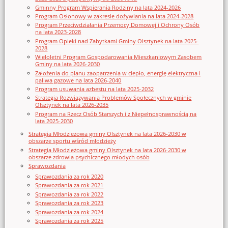
Gminny Program Wspierania Rodziny na lata 2024-2026
Program Osłonowy w zakresie dożywiania na lata 2024-2028
Program Przeciwdziałania Przemocy Domowej i Ochrony Osób
na lata 2023-2028
Program Opieki nad Zabytkami Gminy Olsztynek na lata 2025-
2028
Wieloletni Program Gospodarowania Mieszkaniowym Zasobem
Gminy na lata 2026-2030
Założenia do planu zaopatrzenia w ciepło, energię elektryczna i
paliwa gazowe na lata 2026-2040
Program usuwania azbestu na lata 2025-2032
Strategia Rozwiązywania Problemów Społecznych w gminie
Olsztynek na lata 2026-2035
Program na Rzecz Osób Starszych i z Niepełnosprawnością na
lata 2025-2030
Strategia Młodzieżowa gminy Olsztynek na lata 2026-2030 w
obszarze sportu wśród młodzieży
Strategia Młodzieżowa gminy Olsztynek na lata 2026-2030 w
obszarze zdrowia psychicznego młodych osób
Sprawozdania
Sprawozdania za rok 2020
Sprawozdania za rok 2021
Sprawozdania za rok 2022
Sprawozdania za rok 2023
Sprawozdania za rok 2024
Sprawozdania za rok 2025