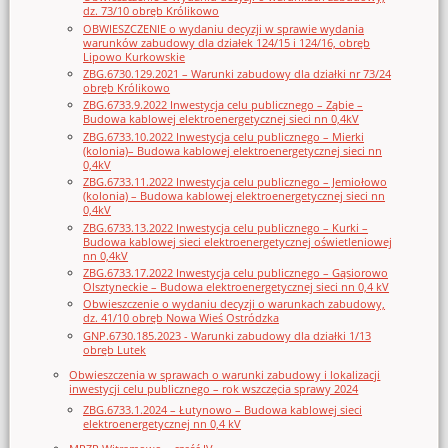
dz. 73/10 obręb Królikowo
OBWIESZCZENIE o wydaniu decyzji w sprawie wydania
warunków zabudowy dla działek 124/15 i 124/16, obręb
Lipowo Kurkowskie
ZBG.6730.129.2021 – Warunki zabudowy dla działki nr 73/24
obręb Królikowo
ZBG.6733.9.2022 Inwestycja celu publicznego – Ząbie –
Budowa kablowej elektroenergetycznej sieci nn 0,4kV
ZBG.6733.10.2022 Inwestycja celu publicznego – Mierki
(kolonia)– Budowa kablowej elektroenergetycznej sieci nn
0,4kV
ZBG.6733.11.2022 Inwestycja celu publicznego – Jemiołowo
(kolonia) – Budowa kablowej elektroenergetycznej sieci nn
0,4kV
ZBG.6733.13.2022 Inwestycja celu publicznego – Kurki –
Budowa kablowej sieci elektroenergetycznej oświetleniowej
nn 0,4kV
ZBG.6733.17.2022 Inwestycja celu publicznego – Gąsiorowo
Olsztyneckie – Budowa elektroenergetycznej sieci nn 0,4 kV
Obwieszczenie o wydaniu decyzji o warunkach zabudowy,
dz. 41/10 obręb Nowa Wieś Ostródzka
GNP.6730.185.2023 - Warunki zabudowy dla działki 1/13
obręb Lutek
Obwieszczenia w sprawach o warunki zabudowy i lokalizacji
inwestycji celu publicznego – rok wszczęcia sprawy 2024
ZBG.6733.1.2024 – Łutynowo – Budowa kablowej sieci
elektroenergetycznej nn 0,4 kV