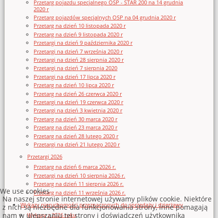
Przetarg pojazdu specjalnego OSP - STAR 200 na 14 grudnia
2020 r
Przetarg pojazdów specjalnych OSP na 04 grudnia 2020 r
Przetarg na dzień 10 listopada 2020 r
Przetarg na dzień 9 listopada 2020 r
Przetargi na dzień 9 października 2020 r
Przetargi na dzień 7 września 2020 r
Przetargi na dzień 28 sierpnia 2020 r
Przetargi na dzień 7 sierpnia 2020
Przetargi na dzień 17 lipca 2020 r
Przetarg na dzień 10 lipca 2020 r
Przetarg na dzień 26 czerwca 2020 r
Przetargi na dzień 19 czerwca 2020 r
Przetargi na dzień 3 kwietnia 2020 r
Przetarg na dzień 30 marca 2020 r
Przetarg na dzień 23 marca 2020 r
Przetarg na dzień 28 lutego 2020 r
Przetargi na dzień 21 lutego 2020 r
Przetargi 2026
Przetarg na dzień 6 marca 2026 r.
Przetargi na dzień 10 sierpnia 2026 r.
Przetarg na dzień 11 sierpnia 2026 r.
We use cookies
Przetarg na dzień 11 września 2026 r.
Na naszej stronie internetowej używamy plików cookie. Niektóre
Wykazy nieruchomości przeznaczonych do sprzedaży i dzierżawy
z nich są niezbędne dla funkcjonowania strony, inne pomagają
nam w ulepszaniu tej strony i doświadczeń użytkownika
Wykazy z 2026 roku