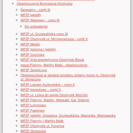
Obwieszczenia Burmistrza Olsztynka
Świętajny – część III
MPZP Jagiełły
MPZP Waplewo – czesc III
Do uchwalenia
MPZP ul. Grunwaldzka-czesc III
MPZP Olsztynek ul. Mrongowiusza – część V
MPZP Mierki
MPZP Jeziorna i Jagielly
MPZP Sosnowa
MPZP linia energetyczna Olsztynek-Biesal
mpzp Platyny, Warlity Małe - obwieszczenie
MPZP Świerkocin
Obwieszczenie w sprawie projektu zmiany mpzp m. Olsztynek
ul. Słoneczna
MPZP Lipowo Kurkowskie – czesc II
MPZP Jemiołowo – część II
MPZP ul. Leśna do węzła Olsztynek Wschód
MPZP Platyny, Warlity, Wigwałd, Gaj, Drwęck
MPZP Łutynowo
MPZP Pawłowo
MPZP Jagielly, Strazacka, Grunwaldzka, Mazurska, Warszawska
MPZP Platyny i Warlity Małe
MPZP Olsztynek ul. Poranna
MPZP Słoneczna