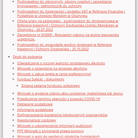
Podinspektor ds. obronnych, obrony cywilnej i zarządzania
kryzysowego - pełnomocnik ds. ochrony
Podinspektor ds. księgowości i podatku VAT w Referacie Finansów i
Podatków w Urzędzie Miejskim w Olsztynku
Oferta pracy na zastępstwo - podinspektor ds. drogownictwa w
Referacie Inwestycji i Ochrony Środowiska Urzędu Miejskiego w
Olsztynku - 26.07.2022
Zarządzenie nr 9/2009 - Regulamin naboru na wolne stanowiska
urzędnicze.
Podinspektor ds. gospodarki wodno–ściekowej w Referacie
Inwestycji i Ochrony Środowiska - 25.10.2022
Druki do pobrania
Oświadczenie o rocznej wartości sprzedanego alkoholu
Wniosek o zezwolenie na sprzedaz alkoholu
Wniosek o zakup węgla w cenie preferencyjnej
Fundusz Sołecki - dokumenty
Zmiana zadania funduszu sołeckiego
Wniosek o wydanie odpisu aktu urodzenia, małżeństwa lub zgonu
Przedłużenie terminu płatności z powodu COVID-19
Deklaracje podatkowe
Informacje podatkowe
Dofinansowanie kształcenia młodocianych pracowników
Kwestonariusz osobowy
Wniosek o udostępnienie informacji publicznej
PPF Wniosek o przyznanie prawa pomocy
Wniosek o wpis do ewidencji obiektów hotelarskich