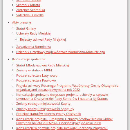
Skarbnik Miasta
Zastępca Skarbnika
Sołectwa i Osiedla
Akty prawne
Statut Gminy
Uchwały Rady Miejskiej
Rejestry uchwał Rady Miejskiej
Zarządzenia Burmistrza
Dziennik Urzędowy Województwa Warmińsko-Mazurskiego
Konsultacje społeczne
Statut Młodzieżowej Rady Miejskiej
Zmiany w statucie MRM
Podział sołectwa Łutynowo
Podział sołectwa Pawłowo
Projekt uchwały Rocznego Programu Współpracy Gminy Olsztynek z
organizacjami pozarządowymi na rok 2022
Konsultacje społeczne dotyczące projektu uchwały w sprawie
utworzenia Olsztyneckiej Rady Seniorów i nadania jej Statutu
Zmiany rodzaju miejscowości Kąpity
Zmiany rodzaju miejscowości Spoguny
Projekty statutów sołectw gminy Olsztynek
Konsultacje projektu „Programu Ochrony Środowiska dla Gminy
Olsztynek na lata 2023-2026 z perspektywą do roku 2030
Konsultacje w sprawie projektu uchwały Rocznego Programu