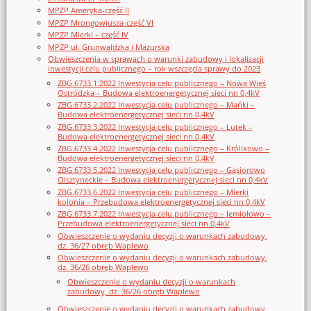
MPZP Ameryka-część II
MPZP Mrongowiusza-część VI
MPZP Mierki – część IV
MPZP ul. Grunwaldzka i Mazurska
Obwieszczenia w sprawach o warunki zabudowy i lokalizacji
inwestycji celu publicznego – rok wszczęcia sprawy do 2023
ZBG.6733.1.2022 Inwestycja celu publicznego – Nowa Wieś
Ostródzka – Budowa elektroenergetycznej sieci nn 0,4kV
ZBG.6733.2.2022 Inwestycja celu publicznego – Mańki –
Budowa elektroenergetycznej sieci nn 0,4kV
ZBG.6733.3.2022 Inwestycja celu publicznego – Lutek –
Budowa elektroenergetycznej sieci nn 0,4kV
ZBG.6733.4.2022 Inwestycja celu publicznego – Królikowo –
Budowa elektroenergetycznej sieci nn 0,4kV
ZBG.6733.5.2022 Inwestycja celu publicznego – Gąsiorowo
Olsztyneckie – Budowa elektroenergetycznej sieci nn 0,4kV
ZBG.6733.6.2022 Inwestycja celu publicznego – Mierki
kolonia – Przebudowa elektroenergetycznej sieci nn 0,4kV
ZBG.6733.7.2022 Inwestycja celu publicznego – Jemiołowo –
Przebudowa elektroenergetycznej sieci nn 0,4kV
Obwieszczenie o wydaniu decyzji o warunkach zabudowy,
dz. 36/27 obręb Waplewo
Obwieszczenie o wydaniu decyzji o warunkach zabudowy,
dz. 36/26 obręb Waplewo
Obwieszczenie o wydaniu decyzji o warunkach
zabudowy, dz. 36/26 obręb Waplewo
Obwieszczenie o wydaniu decyzji o warunkach zabudowy,