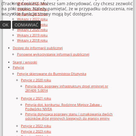
(Tracking Cookies). Możesz sam zdecydować, czy chcesz zezwolić
Wykazy z 2025 roku
na pliki cookie. Należy pamiętać, że w przypadku odrzucenia, nie
Wykazy z 2024 roku
wszystkie funkcje strony mogą być dostępne.
Wykazy z 2023 roku
Wykazy z 2022 roku
OK
ODMAWIAĆ
Wykazy z 2021 roku
Wykazy z 2020 roku
Wykazy z 2019 roku
Wykazy z 2018 roku
Dostęp do informacji publicznej
Ponowne wykorzystanie informacji publicznej
Skargi i wnioski
Petycje
Petycje skierowane do Burmistrza Olsztynka
Petycje z 2020 roku
Petycja dot. poprawy infrastruktury drogi gminnej nr
281409_5.0014
Petycje z 2021 roku
Petycja dot. konkursu: Rodzinne Miejsce Zabaw -
Podwórko NIVEA
Petycja dotycząca poprawy stanu i oznakowania dwóch
odcinków dróg gminnych biegących do granicy gminy
Petycje z 2022 roku
Petycje z 2023 roku