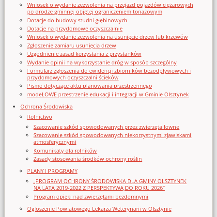
Wniosek o wydanie zezwolenia na przejazd pojazdów ciężarowych
po drodze gminnej objętej ograniczeniem tonażowym
Dotacje do budowy studni głębinowych
Dotacje na przydomowe oczyszczalnie
Wniosek o wydanie zezwolenia na usunięcie drzew lub krzewów
Zgłoszenie zamiaru usunięcia drzew
Uzgodnienie zasad korzystania z przystanków
Wydanie opinii na wykorzystanie dróg w sposób szczególny
Formularz zgłoszenia do ewidencji zbiorników bezodpływowych i
przydomowych oczyszczalni ścieków
Pismo dotyczące aktu planowania przestrzennego
modeLOWE przestrzenie edukacji i integracji w Gminie Olsztynek
Ochrona Środowiska
Rolnictwo
Szacowanie szkód spowodowanych przez zwierzęta łowne
Szacowanie szkód spowodowanych niekorzystnymi zjawiskami
atmosferycznymi
Komunikaty dla rolników
Zasady stosowania środków ochrony roślin
PLANY I PROGRAMY
„PROGRAM OCHRONY ŚRODOWISKA DLA GMINY OLSZTYNEK
NA LATA 2019-2022 Z PERSPEKTYWĄ DO ROKU 2026”
Program opieki nad zwierzętami bezdomnymi
Ogloszenie Powiatowego Lekarza Weterynarii w Olsztynie