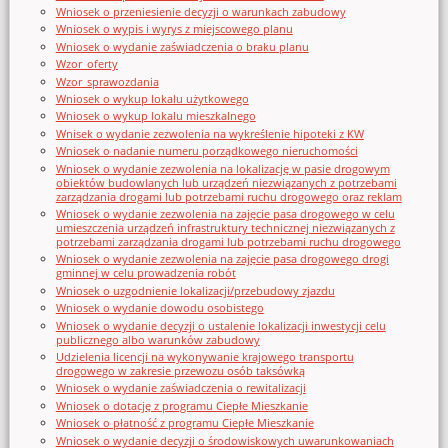
Wniosek o przeniesienie decyzji o warunkach zabudowy
Wniosek o wypis i wyrys z miejscowego planu
Wniosek o wydanie zaświadczenia o braku planu
Wzor_oferty
Wzor_sprawozdania
Wniosek o wykup lokalu użytkowego
Wniosek o wykup lokalu mieszkalnego
Wnisek o wydanie zezwolenia na wykreślenie hipoteki z KW
Wniosek o nadanie numeru porządkowego nieruchomości
Wniosek o wydanie zezwolenia na lokalizację w pasie drogowym
obiektów budowlanych lub urządzeń niezwiązanych z potrzebami
zarządzania drogami lub potrzebami ruchu drogowego oraz reklam
Wniosek o wydanie zezwolenia na zajęcie pasa drogowego w celu
umieszczenia urządzeń infrastruktury technicznej niezwiązanych z
potrzebami zarządzania drogami lub potrzebami ruchu drogowego
Wniosek o wydanie zezwolenia na zajęcie pasa drogowego drogi
gminnej w celu prowadzenia robót
Wniosek o uzgodnienie lokalizacji/przebudowy zjazdu
Wniosek o wydanie dowodu osobistego
Wniosek o wydanie decyzji o ustalenie lokalizacji inwestycji celu
publicznego albo warunków zabudowy
Udzielenia licencji na wykonywanie krajowego transportu
drogowego w zakresie przewozu osób taksówką
Wniosek o wydanie zaświadczenia o rewitalizacji
Wniosek o dotację z programu Ciepłe Mieszkanie
Wniosek o płatność z programu Ciepłe Mieszkanie
Wniosek o wydanie decyzji o środowiskowych uwarunkowaniach