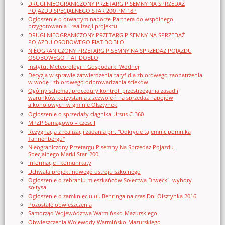
DRUGI NIEOGRANICZONY PRZETARG PISEMNY NA SPRZEDAŻ
POJAZDU SPECJALNEGO STAR 200 PM 18P
Ogłoszenie o otwartym naborze Partnera do wspólnego
przygotowania i realizacji projektu
DRUGI NIEOGRANICZONY PRZETARG PISEMNY NA SPRZEDAŻ
POJAZDU OSOBOWEGO FIAT DOBLO
NIEOGRANICZONY PRZETARG PISEMNY NA SPRZEDAŻ POJAZDU
OSOBOWEGO FIAT DOBLO
Instytut Meteorologii i Gospodarki Wodnej
Decyzja w sprawie zatwierdzenia taryf dla zbiorowego zaopatrzenia
w wodę i zbiorowego odprowadzania ścieków
Ogólny schemat procedury kontroli przestrzegania zasad i
warunków korzystania z zezwoleń na sprzedaż napojów
alkoholowych w gminie Olsztynek
Ogłoszenie o sprzedaży ciągnika Ursus C-360
MPZP Samagowo – czesc I
Rezygnacja z realizacji zadania pn. "Odkrycie tajemnic pomnika
Tannenbergu"
Nieograniczony Przetargu Pisemny Na Sprzedaż Pojazdu
Specjalnego Marki Star_200
Informacje i komunikaty
Uchwała projekt nowego ustroju szkolnego
Ogłoszenie o zebraniu mieszkańców Sołectwa Drwęck - wybory
sołtysa
Ogłoszenie o zamknięciu ul. Behringa na czas Dni Olsztynka 2016
Pozostałe obwieszczenia
Samorząd Województwa Warmińsko-Mazurskiego
Obwieszczenia Wojewody Warmińsko-Mazurskiego