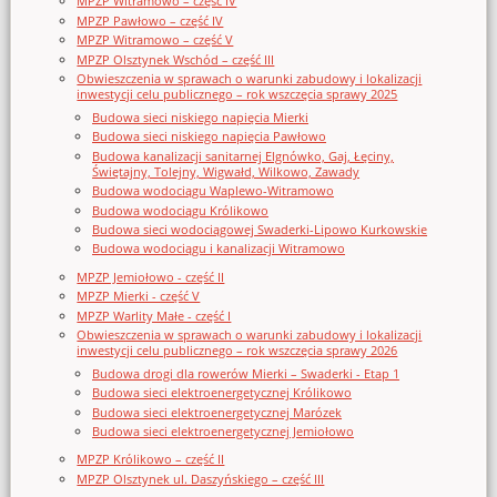
MPZP Witramowo – część IV
MPZP Pawłowo – część IV
MPZP Witramowo – część V
MPZP Olsztynek Wschód – część III
Obwieszczenia w sprawach o warunki zabudowy i lokalizacji
inwestycji celu publicznego – rok wszczęcia sprawy 2025
Budowa sieci niskiego napięcia Mierki
Budowa sieci niskiego napięcia Pawłowo
Budowa kanalizacji sanitarnej Elgnówko, Gaj, Łęciny,
Świętajny, Tolejny, Wigwałd, Wilkowo, Zawady
Budowa wodociągu Waplewo-Witramowo
Budowa wodociągu Królikowo
Budowa sieci wodociągowej Swaderki-Lipowo Kurkowskie
Budowa wodociągu i kanalizacji Witramowo
MPZP Jemiołowo - część II
MPZP Mierki - część V
MPZP Warlity Małe - część I
Obwieszczenia w sprawach o warunki zabudowy i lokalizacji
inwestycji celu publicznego – rok wszczęcia sprawy 2026
Budowa drogi dla rowerów Mierki – Swaderki - Etap 1
Budowa sieci elektroenergetycznej Królikowo
Budowa sieci elektroenergetycznej Marózek
Budowa sieci elektroenergetycznej Jemiołowo
MPZP Królikowo – część II
MPZP Olsztynek ul. Daszyńskiego – część III