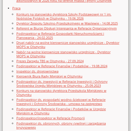
alkoholowych w 2026 roku na terenie miasta i gminy Olsztynek
Praca
Konkurs na stanowisko dyrektora Szkoły Podstawowej nr 1 im.
Noblistów Polskich w Olsztynku - 19.06.2026
Dyrektor Zespołu Szkolno-Przedszkolnego w Waplewie - 14.08.2025
Referent w Biurze Obsługi Interesanta w Referacie Organizacyjnym
Podinspektor w Referacie Gospodarki Nieruchomościami i
Planowania - 24.02.2025
Drugi nabór na wolne kierownicze stanowisko urzędnicze - Dyrektor
MOPS w Olsztynku
Nabór na wolne kierownicze stanowisko urzędnicze - Dyrektor
MOPS w Olsztynku
Prezes Zarządu TBS w Olsztynku - 27.09.2024
Podinspektor w Referacie Finansów i Podatków - 19.08.2024
Inspektor ds. drogownictwa
Kierownik Biura Rady Miejskiej w Olsztynku
Podinspektor ds. inwestycji w Referacie Inwestycji i Ochrony
Środowiska Urzędu Miejskiego w Olsztynku - 25.09.2023
Konkurs na stanowisko dyrektora Przedszkola Miejskiego w
Olsztynku
Podinspektor ds. gospodarki wodno-ściekowej w Referacie
Inwestycji i Ochrony Środowiska - umowa na zastępstwo
Podinspektor w Referacie Finansów i Podatków w Urzędzie
Miejskim w Olsztynku
Podinspektor/inspektor w Referacie Promocji
Podinspektor ds. obronnych, obrony cywilnej i zarządzania
kryzysowego