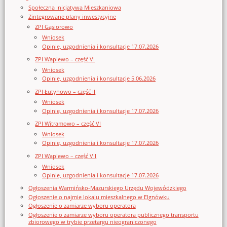
Społeczna Inicjatywa Mieszkaniowa
Zintegrowane plany inwestycyjne
ZPI Gąsiorowo
Wniosek
Opinie, uzgodnienia i konsultacje 17.07.2026
ZPI Waplewo – część VI
Wniosek
Opinie, uzgodnienia i konsultacje 5.06.2026
ZPI Łutynowo – część II
Wniosek
Opinie, uzgodnienia i konsultacje 17.07.2026
ZPI Witramowo – część VI
Wniosek
Opinie, uzgodnienia i konsultacje 17.07.2026
ZPI Waplewo – część VII
Wniosek
Opinie, uzgodnienia i konsultacje 17.07.2026
Ogłoszenia Warmińsko-Mazurskiego Urzędu Wojewódzkiego
Ogłoszenie o najmie lokalu mieszkalnego w Elgnówku
Ogłoszenie o zamiarze wyboru operatora
Ogłoszenie o zamiarze wyboru operatora publicznego transportu
zbiorowego w trybie przetargu nieograniczonego