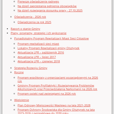
Pierwsze oświadczenie radnego
Na dzień zaprzestania pełnienia obowiązków
Na dzień rozwiązania stosunku pracy - 27.10.2025
Oświadczenia - 2026 rok
Oświadczenia za rok 2025
Raport o stanie Gminy
Plany, programy, strategie i ich wykonanie
Ponadlokalny Program Rewitalizacji Miast Sieci Cittaslow
Program rewitalizacji sieci miast
Lokalny Program Rewitalizacji gminy Olsztynek
Aktualizacja LPR – październik 2016
Aktualizacja LPR – lipiec 2017
Aktualizacja LPR – czerwiec 2018
Strategia Rozwoju Gminy
Roczne
Program współpracy z organizacjami pozarządowymi na 2026
rok
Gminny Program Profilaktyki i Rozwiązywania Problemów
Alkoholowych oraz Przeciwdziałania Narkomanii na 2026 rok
Program opieki nad zwierzętami na 2026 rok
Wieloletnie
Plan Odnowy Miejscowości Waplewo na lata 2021-2028
Program Ochrony Środowiska dla Gminy Olsztynek na lata
2023-2026 z perspektywą do 2030 roku