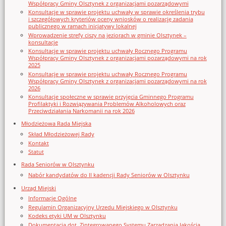
Współpracy Gminy Olsztynek z organizacjami pozarządowymi
Konsultacje w sprawie projektu uchwały w sprawie określenia trybu
i szczegółowych kryteriów oceny wniosków o realizację zadania
publicznego w ramach inicjatywy lokalnej
Wprowadzenie strefy ciszy na jeziorach w gminie Olsztynek –
konsultacje
Konsultacje w sprawie projektu uchwały Rocznego Programu
Współpracy Gminy Olsztynek z organizacjami pozarządowymi na rok
2025
Konsultacje w sprawie projektu uchwały Rocznego Programu
Współpracy Gminy Olsztynek z organizacjami pozarządowymi na rok
2026
Konsultacje społeczne w sprawie przyjęcia Gminnego Programu
Profilaktyki i Rozwiązywania Problemów Alkoholowych oraz
Przeciwdziałania Narkomanii na rok 2026
Młodzieżowa Rada Miejska
Skład Młodzieżowej Rady
Kontakt
Statut
Rada Seniorów w Olsztynku
Nabór kandydatów do II kadencji Rady Seniorów w Olsztynku
Urząd Miejski
Informacje Ogólne
Regulamin Organizacyjny Urzedu Miejskiego w Olsztynku
Kodeks etyki UM w Olsztynku
Dokumentacja dot. Zintegrowanego Systemu Zarządzania Jakością