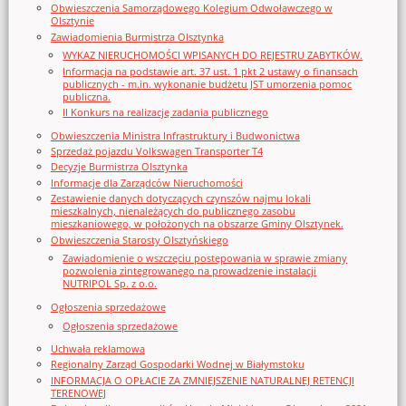
Obwieszczenia Samorządowego Kolegium Odwoławczego w
Olsztynie
Zawiadomienia Burmistrza Olsztynka
WYKAZ NIERUCHOMOŚCI WPISANYCH DO REJESTRU ZABYTKÓW.
Informacja na podstawie art. 37 ust. 1 pkt 2 ustawy o finansach
publicznych - m.in. wykonanie budżetu JST umorzenia pomoc
publiczna.
II Konkurs na realizację zadania publicznego
Obwieszczenia Ministra Infrastruktury i Budwonictwa
Sprzedaż pojazdu Volkswagen Transporter T4
Decyzje Burmistrza Olsztynka
Informacje dla Zarządców Nieruchomości
Zestawienie danych dotyczących czynszów najmu lokali
mieszkalnych, nienależących do publicznego zasobu
mieszkaniowego, w położonych na obszarze Gminy Olsztynek.
Obwieszczenia Starosty Olsztyńskiego
Zawiadomienie o wszczęciu postępowania w sprawie zmiany
pozwolenia zintegrowanego na prowadzenie instalacji
NUTRIPOL Sp. z o.o.
Ogłoszenia sprzedażowe
Ogłoszenia sprzedażowe
Uchwała reklamowa
Regionalny Zarząd Gospodarki Wodnej w Białymstoku
INFORMACJA O OPŁACIE ZA ZMNIEJSZENIE NATURALNEJ RETENCJI
TERENOWEJ