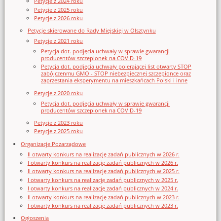
Petycje z 2024 roku
Petycje z 2025 roku
Petycje z 2026 roku
Petycje skierowane do Rady Miejskiej w Olsztynku
Petycje z 2021 roku
Petycja dot. podjęcia uchwały w sprawie gwarancji
producentów szczepionek na COVID-19
Petycja dot. podjęcia uchwały poierającej list otwarty STOP
zabójczenmu GMO - STOP niebezpiecznej szczepionce oraz
zaprzestania eksperymentu na mieszkańcach Polski i inne
Petycje z 2020 roku
Petycja dot. podjęcia uchwały w sprawie gwarancji
producentów szczepionek na COVID-19
Petycje z 2023 roku
Petycje z 2025 roku
Organizacje Pozarządowe
II otwarty konkurs na realizację zadań publicznych w 2026 r.
I otwarty konkurs na realizację zadań publicznych w 2026 r.
II otwarty konkurs na realizację zadań publicznych w 2025 r.
I otwarty konkurs na realizację zadań publicznych w 2025 r.
I otwarty konkurs na realizację zadań publicznych w 2024 r.
II otwarty konkurs na realizację zadań publicznych w 2023 r.
I otwarty konkurs na realizację zadań publicznych w 2023 r.
Ogłoszenia