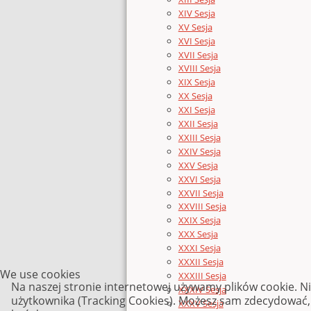
XIV Sesja
XV Sesja
XVI Sesja
XVII Sesja
XVIII Sesja
XIX Sesja
XX Sesja
XXI Sesja
XXII Sesja
XXIII Sesja
XXIV Sesja
XXV Sesja
XXVI Sesja
XXVII Sesja
XXVIII Sesja
XXIX Sesja
XXX Sesja
XXXI Sesja
XXXII Sesja
We use cookies
XXXIII Sesja
Na naszej stronie internetowej używamy plików cookie. N
XXXIV Sesja
użytkownika (Tracking Cookies). Możesz sam zdecydować, c
XXXV Sesja