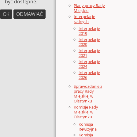
być dostępne.
Plany pracy Rady
Miejskiej
OK
ODMAWIAĆ
Interpelacje
radnych
Interpelacje
2019
Interpelacje
2020
Interpelacje
2021
Interpelacje
2024
Interpelacje
2026
Sprawozdanie z
pracy Rady
Miejskiej w
Olsztynku
Komisje Rady
Miejskiej w
Olsztynku
Komisja
Rewizyjna
Komisja