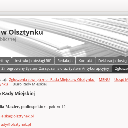
S
 w Olsztynku
blicznej
efony
Instrukcja obsługi BIP
Redakcja
Kontakt
Deklaracja dostę
Zintegrowany System Zarządzania oraz System Antykorupcyjny
Zgłosze
a)
zawartości
tutaj:
Zgłoszenia zewnętrzne - Rada Miejska w Olsztynku
MENU
Urząd M
tynku
Biuro Rady Miejskiej
 Rady Miejskiej
nr 12
ia Maziec, podinspektor
-
pok.
iejska@olsztynek.pl
.rady@olsztynek.pl