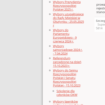
Wybory Prezydenta
prowa
Rzeczypospolitej
rejest
Polskiej 2025 r.
stano
Wybory uzupełniające
do Rady Miejskiej w
Szcze
Olsztynku - 25.05.2025
Supe
r
5814
Wybory do
Parlamentu
Europejskiego - 9
czerwca 2024 r.
Wybory
samorządowe 2024 r.
- 7.04.2024
Referendum
zarządzone na dzień
15.10.2023 r.
Wybory do Sejmu
Rzeczypospolitej
Polskiej i Senatu
Rzeczypospolitej
Polskiej - 15.10.2023
Szkolenie dla
członków OKW
Wybory ławników