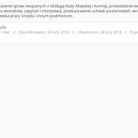
dzenie spraw związanych z obsługą Rady Miejskiej i Komisji, prowadzenie e
ru wniosków, zapytań i interpelacji, przekazywanie uchwał, postanowień, wni
wiska pracy Urzędu i innym podmiotom.
góły
r User
Opublikowano: 24 luty 2016
Utworzono: 24 luty 2016
Popr