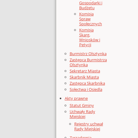
Gospodarki i
Budżetu
Komisja
Spraw
Społecznych
Komisja
Skarg,
Wniosków i
Petycji
Burmistrz Olsztynka
Zastępca Burmistrza
Olsztynka
Sekretarz Miasta
Skarbnik Miasta
Zastępca Skarbnika
Sołectwa i Osiedla
Akty prawne
Statut Gminy
Uchwały Rady
Miejskiej
Rejestry uchwał
Rady Miejskiej
Zarządzenia