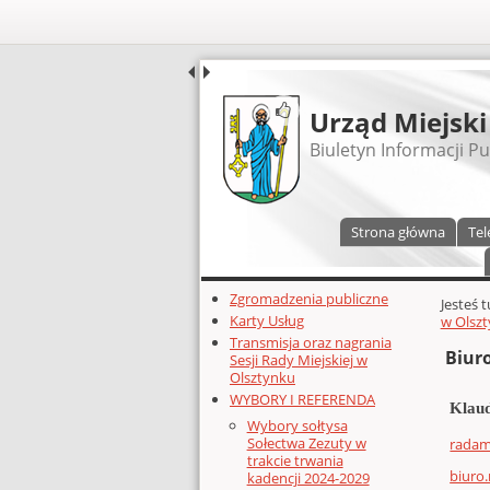
UDOSTĘPNIJ
Urząd Miejski
Biuletyn Informacji Pu
Menu główne
Strona główna
Tel
Dodatkowe zasoby (lewa kolumn
Zgromadzenia publiczne
Głównej 
Jesteś 
Karty Usług
w Olsz
Transmisja oraz nagrania
Biuro
Sesji Rady Miejskiej w
Olsztynku
WYBORY I REFERENDA
Klaud
Wybory sołtysa
Sołectwa Zezuty w
radam
trakcie trwania
biuro
kadencji 2024-2029