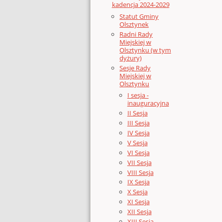
kadencja 2024-2029
Statut Gminy
Olsztynek
Radni Rady
Miejskiej w
Olsztynku (w tym
dyżury)
Sesje Rady
Miejskiej w
Olsztynku
I sesja -
inauguracyjna
II Sesja
III Sesja
IV Sesja
V Sesja
VI Sesja
VII Sesja
VIII Sesja
IX Sesja
X Sesja
XI Sesja
XII Sesja
XIII Sesja