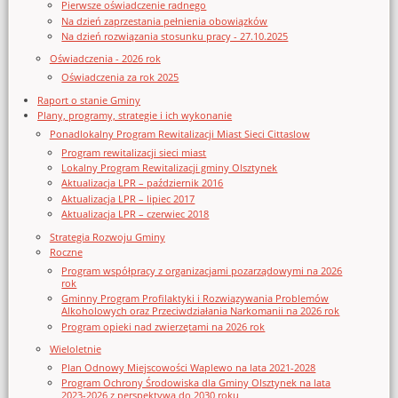
Pierwsze oświadczenie radnego
Na dzień zaprzestania pełnienia obowiązków
Na dzień rozwiązania stosunku pracy - 27.10.2025
Oświadczenia - 2026 rok
Oświadczenia za rok 2025
Raport o stanie Gminy
Plany, programy, strategie i ich wykonanie
Ponadlokalny Program Rewitalizacji Miast Sieci Cittaslow
Program rewitalizacji sieci miast
Lokalny Program Rewitalizacji gminy Olsztynek
Aktualizacja LPR – październik 2016
Aktualizacja LPR – lipiec 2017
Aktualizacja LPR – czerwiec 2018
Strategia Rozwoju Gminy
Roczne
Program współpracy z organizacjami pozarządowymi na 2026
rok
Gminny Program Profilaktyki i Rozwiązywania Problemów
Alkoholowych oraz Przeciwdziałania Narkomanii na 2026 rok
Program opieki nad zwierzętami na 2026 rok
Wieloletnie
Plan Odnowy Miejscowości Waplewo na lata 2021-2028
Program Ochrony Środowiska dla Gminy Olsztynek na lata
2023-2026 z perspektywą do 2030 roku