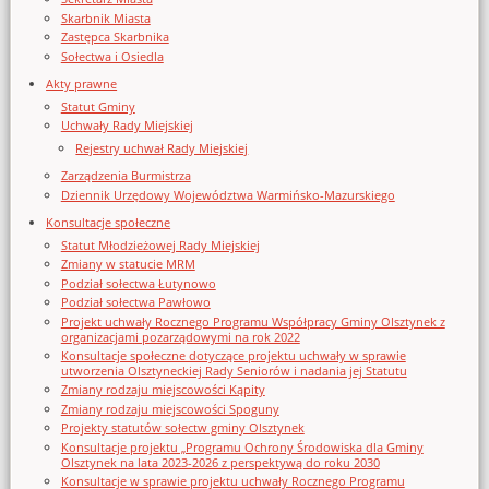
Skarbnik Miasta
Zastępca Skarbnika
Sołectwa i Osiedla
Akty prawne
Statut Gminy
Uchwały Rady Miejskiej
Rejestry uchwał Rady Miejskiej
Zarządzenia Burmistrza
Dziennik Urzędowy Województwa Warmińsko-Mazurskiego
Konsultacje społeczne
Statut Młodzieżowej Rady Miejskiej
Zmiany w statucie MRM
Podział sołectwa Łutynowo
Podział sołectwa Pawłowo
Projekt uchwały Rocznego Programu Współpracy Gminy Olsztynek z
organizacjami pozarządowymi na rok 2022
Konsultacje społeczne dotyczące projektu uchwały w sprawie
utworzenia Olsztyneckiej Rady Seniorów i nadania jej Statutu
Zmiany rodzaju miejscowości Kąpity
Zmiany rodzaju miejscowości Spoguny
Projekty statutów sołectw gminy Olsztynek
Konsultacje projektu „Programu Ochrony Środowiska dla Gminy
Olsztynek na lata 2023-2026 z perspektywą do roku 2030
Konsultacje w sprawie projektu uchwały Rocznego Programu