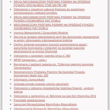
DRUGI NIEOGRANICZONY PRZETARG PISEMNY NA SPRZEDAŻ
POJAZDU SPECJALNEGO STAR 200 PM 18P
Ogłoszenie o otwartym naborze Partnera do wspólnego
przygotowania i realizacji projektu
DRUGI NIEOGRANICZONY PRZETARG PISEMNY NA SPRZEDAŻ
POJAZDU OSOBOWEGO FIAT DOBLO
NIEOGRANICZONY PRZETARG PISEMNY NA SPRZEDAŻ POJAZDU
OSOBOWEGO FIAT DOBLO
Instytut Meteorologii i Gospodarki Wodnej
Decyzja w sprawie zatwierdzenia taryf dla zbiorowego zaopatrzenia
w wodę i zbiorowego odprowadzania ścieków
Ogólny schemat procedury kontroli przestrzegania zasad i
warunków korzystania z zezwoleń na sprzedaż napojów
alkoholowych w gminie Olsztynek
Ogłoszenie o sprzedaży ciągnika Ursus C-360
MPZP Samagowo – czesc I
Rezygnacja z realizacji zadania pn. "Odkrycie tajemnic pomnika
Tannenbergu"
Nieograniczony Przetargu Pisemny Na Sprzedaż Pojazdu
Specjalnego Marki Star_200
Informacje i komunikaty
Uchwała projekt nowego ustroju szkolnego
Ogłoszenie o zebraniu mieszkańców Sołectwa Drwęck - wybory
sołtysa
Ogłoszenie o zamknięciu ul. Behringa na czas Dni Olsztynka 2016
Pozostałe obwieszczenia
Samorząd Województwa Warmińsko-Mazurskiego
Obwieszczenia Wojewody Warmińsko-Mazurskiego