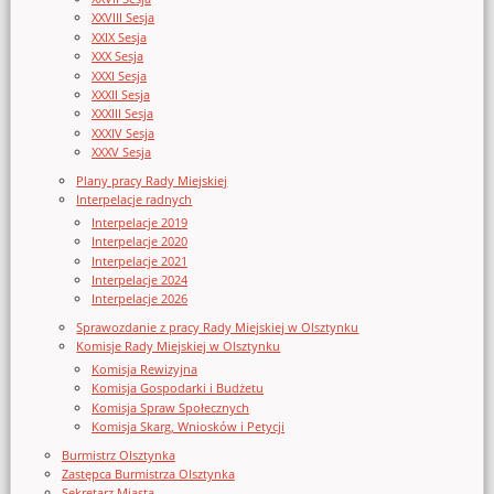
XXVIII Sesja
XXIX Sesja
XXX Sesja
XXXI Sesja
XXXII Sesja
XXXIII Sesja
XXXIV Sesja
XXXV Sesja
Plany pracy Rady Miejskiej
Interpelacje radnych
Interpelacje 2019
Interpelacje 2020
Interpelacje 2021
Interpelacje 2024
Interpelacje 2026
Sprawozdanie z pracy Rady Miejskiej w Olsztynku
Komisje Rady Miejskiej w Olsztynku
Komisja Rewizyjna
Komisja Gospodarki i Budżetu
Komisja Spraw Społecznych
Komisja Skarg, Wniosków i Petycji
Burmistrz Olsztynka
Zastępca Burmistrza Olsztynka
Sekretarz Miasta