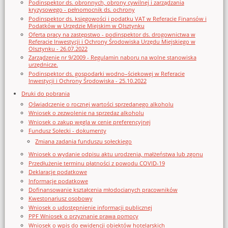
Podinspektor ds. obronnych, obrony cywilnej i zarządzania
kryzysowego - pełnomocnik ds. ochrony
Podinspektor ds. księgowości i podatku VAT w Referacie Finansów i
Podatków w Urzędzie Miejskim w Olsztynku
Oferta pracy na zastępstwo - podinspektor ds. drogownictwa w
Referacie Inwestycji i Ochrony Środowiska Urzędu Miejskiego w
Olsztynku - 26.07.2022
Zarządzenie nr 9/2009 - Regulamin naboru na wolne stanowiska
urzędnicze.
Podinspektor ds. gospodarki wodno–ściekowej w Referacie
Inwestycji i Ochrony Środowiska - 25.10.2022
Druki do pobrania
Oświadczenie o rocznej wartości sprzedanego alkoholu
Wniosek o zezwolenie na sprzedaz alkoholu
Wniosek o zakup węgla w cenie preferencyjnej
Fundusz Sołecki - dokumenty
Zmiana zadania funduszu sołeckiego
Wniosek o wydanie odpisu aktu urodzenia, małżeństwa lub zgonu
Przedłużenie terminu płatności z powodu COVID-19
Deklaracje podatkowe
Informacje podatkowe
Dofinansowanie kształcenia młodocianych pracowników
Kwestonariusz osobowy
Wniosek o udostępnienie informacji publicznej
PPF Wniosek o przyznanie prawa pomocy
Wniosek o wpis do ewidencji obiektów hotelarskich