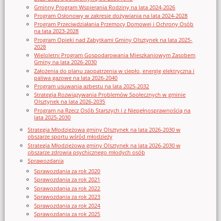
Gminny Program Wspierania Rodziny na lata 2024-2026
Program Osłonowy w zakresie dożywiania na lata 2024-2028
Program Przeciwdziałania Przemocy Domowej i Ochrony Osób
na lata 2023-2028
Program Opieki nad Zabytkami Gminy Olsztynek na lata 2025-
2028
Wieloletni Program Gospodarowania Mieszkaniowym Zasobem
Gminy na lata 2026-2030
Założenia do planu zaopatrzenia w ciepło, energię elektryczna i
paliwa gazowe na lata 2026-2040
Program usuwania azbestu na lata 2025-2032
Strategia Rozwiązywania Problemów Społecznych w gminie
Olsztynek na lata 2026-2035
Program na Rzecz Osób Starszych i z Niepełnosprawnością na
lata 2025-2030
Strategia Młodzieżowa gminy Olsztynek na lata 2026-2030 w
obszarze sportu wśród młodzieży
Strategia Młodzieżowa gminy Olsztynek na lata 2026-2030 w
obszarze zdrowia psychicznego młodych osób
Sprawozdania
Sprawozdania za rok 2020
Sprawozdania za rok 2021
Sprawozdania za rok 2022
Sprawozdania za rok 2023
Sprawozdania za rok 2024
Sprawozdania za rok 2025