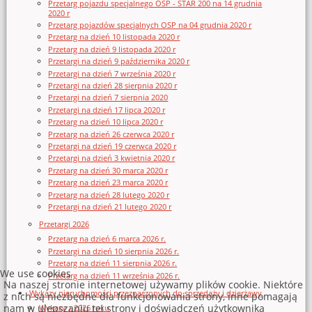
Przetarg pojazdu specjalnego OSP - STAR 200 na 14 grudnia
2020 r
Przetarg pojazdów specjalnych OSP na 04 grudnia 2020 r
Przetarg na dzień 10 listopada 2020 r
Przetarg na dzień 9 listopada 2020 r
Przetargi na dzień 9 października 2020 r
Przetargi na dzień 7 września 2020 r
Przetargi na dzień 28 sierpnia 2020 r
Przetargi na dzień 7 sierpnia 2020
Przetargi na dzień 17 lipca 2020 r
Przetarg na dzień 10 lipca 2020 r
Przetarg na dzień 26 czerwca 2020 r
Przetargi na dzień 19 czerwca 2020 r
Przetargi na dzień 3 kwietnia 2020 r
Przetarg na dzień 30 marca 2020 r
Przetarg na dzień 23 marca 2020 r
Przetarg na dzień 28 lutego 2020 r
Przetargi na dzień 21 lutego 2020 r
Przetargi 2026
Przetarg na dzień 6 marca 2026 r.
Przetargi na dzień 10 sierpnia 2026 r.
Przetarg na dzień 11 sierpnia 2026 r.
We use cookies
Przetarg na dzień 11 września 2026 r.
Na naszej stronie internetowej używamy plików cookie. Niektóre
Wykazy nieruchomości przeznaczonych do sprzedaży i dzierżawy
z nich są niezbędne dla funkcjonowania strony, inne pomagają
nam w ulepszaniu tej strony i doświadczeń użytkownika
Wykazy z 2026 roku