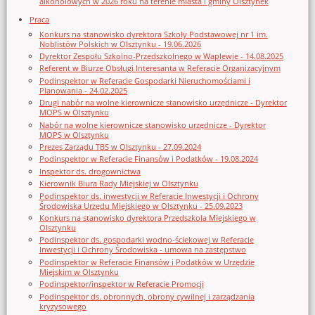
alkoholowych w 2026 roku na terenie miasta i gminy Olsztynek
Praca
Konkurs na stanowisko dyrektora Szkoły Podstawowej nr 1 im.
Noblistów Polskich w Olsztynku - 19.06.2026
Dyrektor Zespołu Szkolno-Przedszkolnego w Waplewie - 14.08.2025
Referent w Biurze Obsługi Interesanta w Referacie Organizacyjnym
Podinspektor w Referacie Gospodarki Nieruchomościami i
Planowania - 24.02.2025
Drugi nabór na wolne kierownicze stanowisko urzędnicze - Dyrektor
MOPS w Olsztynku
Nabór na wolne kierownicze stanowisko urzędnicze - Dyrektor
MOPS w Olsztynku
Prezes Zarządu TBS w Olsztynku - 27.09.2024
Podinspektor w Referacie Finansów i Podatków - 19.08.2024
Inspektor ds. drogownictwa
Kierownik Biura Rady Miejskiej w Olsztynku
Podinspektor ds. inwestycji w Referacie Inwestycji i Ochrony
Środowiska Urzędu Miejskiego w Olsztynku - 25.09.2023
Konkurs na stanowisko dyrektora Przedszkola Miejskiego w
Olsztynku
Podinspektor ds. gospodarki wodno-ściekowej w Referacie
Inwestycji i Ochrony Środowiska - umowa na zastępstwo
Podinspektor w Referacie Finansów i Podatków w Urzędzie
Miejskim w Olsztynku
Podinspektor/inspektor w Referacie Promocji
Podinspektor ds. obronnych, obrony cywilnej i zarządzania
kryzysowego