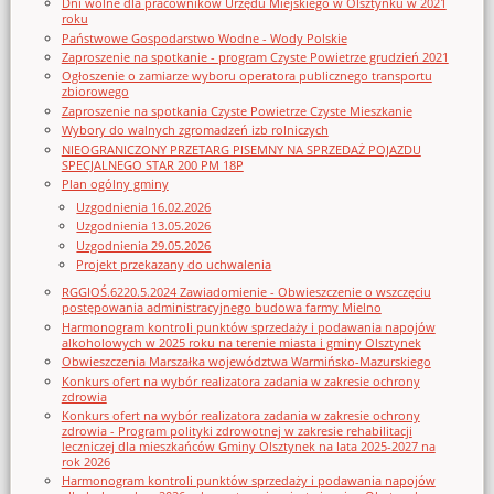
Dni wolne dla pracowników Urzędu Miejskiego w Olsztynku w 2021
roku
Państwowe Gospodarstwo Wodne - Wody Polskie
Zaproszenie na spotkanie - program Czyste Powietrze grudzień 2021
Ogłoszenie o zamiarze wyboru operatora publicznego transportu
zbiorowego
Zaproszenie na spotkania Czyste Powietrze Czyste Mieszkanie
Wybory do walnych zgromadzeń izb rolniczych
NIEOGRANICZONY PRZETARG PISEMNY NA SPRZEDAŻ POJAZDU
SPECJALNEGO STAR 200 PM 18P
Plan ogólny gminy
Uzgodnienia 16.02.2026
Uzgodnienia 13.05.2026
Uzgodnienia 29.05.2026
Projekt przekazany do uchwalenia
RGGIOŚ.6220.5.2024 Zawiadomienie - Obwieszczenie o wszczęciu
postępowania administracyjnego budowa farmy Mielno
Harmonogram kontroli punktów sprzedaży i podawania napojów
alkoholowych w 2025 roku na terenie miasta i gminy Olsztynek
Obwieszczenia Marszałka województwa Warmińsko-Mazurskiego
Konkurs ofert na wybór realizatora zadania w zakresie ochrony
zdrowia
Konkurs ofert na wybór realizatora zadania w zakresie ochrony
zdrowia - Program polityki zdrowotnej w zakresie rehabilitacji
leczniczej dla mieszkańców Gminy Olsztynek na lata 2025-2027 na
rok 2026
Harmonogram kontroli punktów sprzedaży i podawania napojów