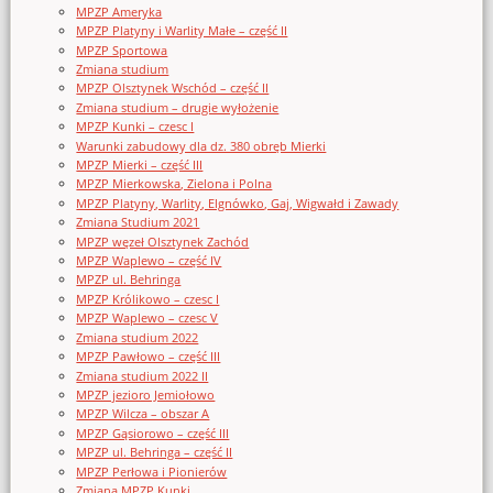
MPZP Ameryka
MPZP Platyny i Warlity Małe – część II
MPZP Sportowa
Zmiana studium
MPZP Olsztynek Wschód – część II
Zmiana studium – drugie wyłożenie
MPZP Kunki – czesc I
Warunki zabudowy dla dz. 380 obręb Mierki
MPZP Mierki – część III
MPZP Mierkowska, Zielona i Polna
MPZP Platyny, Warlity, Elgnówko, Gaj, Wigwałd i Zawady
Zmiana Studium 2021
MPZP węzeł Olsztynek Zachód
MPZP Waplewo – część IV
MPZP ul. Behringa
MPZP Królikowo – czesc I
MPZP Waplewo – czesc V
Zmiana studium 2022
MPZP Pawłowo – część III
Zmiana studium 2022 II
MPZP jezioro Jemiołowo
MPZP Wilcza – obszar A
MPZP Gąsiorowo – część III
MPZP ul. Behringa – część II
MPZP Perłowa i Pionierów
Zmiana MPZP Kunki