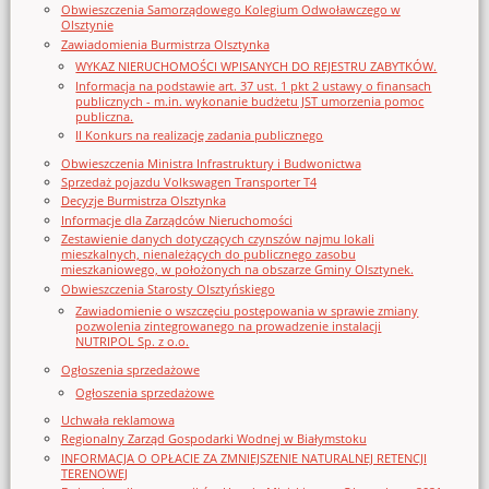
Obwieszczenia Samorządowego Kolegium Odwoławczego w
Olsztynie
Zawiadomienia Burmistrza Olsztynka
WYKAZ NIERUCHOMOŚCI WPISANYCH DO REJESTRU ZABYTKÓW.
Informacja na podstawie art. 37 ust. 1 pkt 2 ustawy o finansach
publicznych - m.in. wykonanie budżetu JST umorzenia pomoc
publiczna.
II Konkurs na realizację zadania publicznego
Obwieszczenia Ministra Infrastruktury i Budwonictwa
Sprzedaż pojazdu Volkswagen Transporter T4
Decyzje Burmistrza Olsztynka
Informacje dla Zarządców Nieruchomości
Zestawienie danych dotyczących czynszów najmu lokali
mieszkalnych, nienależących do publicznego zasobu
mieszkaniowego, w położonych na obszarze Gminy Olsztynek.
Obwieszczenia Starosty Olsztyńskiego
Zawiadomienie o wszczęciu postępowania w sprawie zmiany
pozwolenia zintegrowanego na prowadzenie instalacji
NUTRIPOL Sp. z o.o.
Ogłoszenia sprzedażowe
Ogłoszenia sprzedażowe
Uchwała reklamowa
Regionalny Zarząd Gospodarki Wodnej w Białymstoku
INFORMACJA O OPŁACIE ZA ZMNIEJSZENIE NATURALNEJ RETENCJI
TERENOWEJ