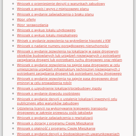
Wniosek o przeniesienie decyzji o warunkach zabudowy
Wniosek o wypis i wyrys z miejscowego planu
Wniosek o wydanie zaświadczenia o braku planu
Wzor_oferty
Wzor_sprawozdania
Wniosek o wykup lokalu użytkowego
Wniosek o wykup lokalu mieszkalnego
Wnisek o wydanie zezwolenia na wykreślenie hipoteki z KW
Wniosek o nadanie numeru porządkowego nieruchomości
Wniosek o wydanie zezwolenia na lokalizację w pasie drogowym
obiektów budowlanych lub urządzeń niezwiązanych z potrzebami
zarządzania drogami lub potrzebami ruchu drogowego oraz reklam
Wniosek o wydanie zezwolenia na zajęcie pasa drogowego w celu
umieszczenia urządzeń infrastruktury technicznej niezwiązanych z
potrzebami zarządzania drogami lub potrzebami ruchu drogowego
Wniosek o wydanie zezwolenia na zajęcie pasa drogowego drogi
gminnej w celu prowadzenia robót
Wniosek o uzgodnienie lokalizacji/przebudowy zjazdu
Wniosek o wydanie dowodu osobistego
Wniosek o wydanie decyzji o ustalenie lokalizacji inwestycji celu
publicznego albo warunków zabudowy
Udzielenia licencji na wykonywanie krajowego transportu
drogowego w zakresie przewozu osób taksówką
Wniosek o wydanie zaświadczenia o rewitalizacji
Wniosek o dotację z programu Ciepłe Mieszkanie
Wniosek o płatność z programu Ciepłe Mieszkanie
Wniosek o wydanie decyzji o środowiskowych uwarunkowaniach