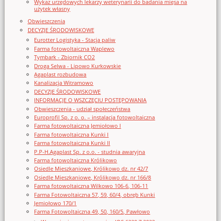
Wykaz urzędowych lekarzy weterynarii do badania mięsa na
użytek własny
Obwieszczenia
DECYZJE ŚRODOWISKOWE
Eurotter Logistyka - Stacja paliw
Farma fotowoltaiczna Waplewo
Tymbark - Zbiornik CO2
Droga Selwa - Lipowo Kurkowskie
Agaplast rozbudowa
Kanalizacja Witramowo
DECYZJE ŚRODOWISKOWE
INFORMACJE O WSZCZĘCIU POSTĘPOWANIA
Obwieszczenia - udział społeczeństwa
Europrofil Sp. z o. o. – instalacja fotowoltaiczna
Farma fotowoltaiczna Jemiołowo I
Farma fotowoltaiczna Kunki I
Farma fotowoltaiczna Kunki II
P.P-H.Agaplast Sp. z o.o. - studnia awaryjna
Farma fotowoltaiczna Królikowo
Osiedle Mieszkaniowe, Królikowo dz. nr 42/7
Osiedle Mieszkaniowe, Królikowo dz. nr 166/8
Farma fotowoltaiczna Wilkowo 106-6, 106-11
Farma Fotowoltaiczna 57, 59, 60/4, obręb Kunki
Jemiołowo 170/1
Farma Fotowoltaiczna 49, 50, 160/5, Pawłowo