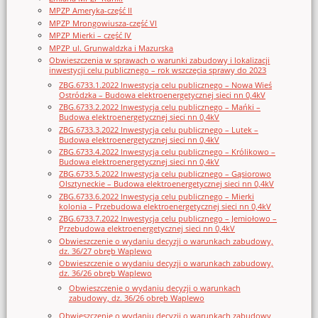
MPZP Ameryka-część II
MPZP Mrongowiusza-część VI
MPZP Mierki – część IV
MPZP ul. Grunwaldzka i Mazurska
Obwieszczenia w sprawach o warunki zabudowy i lokalizacji
inwestycji celu publicznego – rok wszczęcia sprawy do 2023
ZBG.6733.1.2022 Inwestycja celu publicznego – Nowa Wieś
Ostródzka – Budowa elektroenergetycznej sieci nn 0,4kV
ZBG.6733.2.2022 Inwestycja celu publicznego – Mańki –
Budowa elektroenergetycznej sieci nn 0,4kV
ZBG.6733.3.2022 Inwestycja celu publicznego – Lutek –
Budowa elektroenergetycznej sieci nn 0,4kV
ZBG.6733.4.2022 Inwestycja celu publicznego – Królikowo –
Budowa elektroenergetycznej sieci nn 0,4kV
ZBG.6733.5.2022 Inwestycja celu publicznego – Gąsiorowo
Olsztyneckie – Budowa elektroenergetycznej sieci nn 0,4kV
ZBG.6733.6.2022 Inwestycja celu publicznego – Mierki
kolonia – Przebudowa elektroenergetycznej sieci nn 0,4kV
ZBG.6733.7.2022 Inwestycja celu publicznego – Jemiołowo –
Przebudowa elektroenergetycznej sieci nn 0,4kV
Obwieszczenie o wydaniu decyzji o warunkach zabudowy,
dz. 36/27 obręb Waplewo
Obwieszczenie o wydaniu decyzji o warunkach zabudowy,
dz. 36/26 obręb Waplewo
Obwieszczenie o wydaniu decyzji o warunkach
zabudowy, dz. 36/26 obręb Waplewo
Obwieszczenie o wydaniu decyzji o warunkach zabudowy,