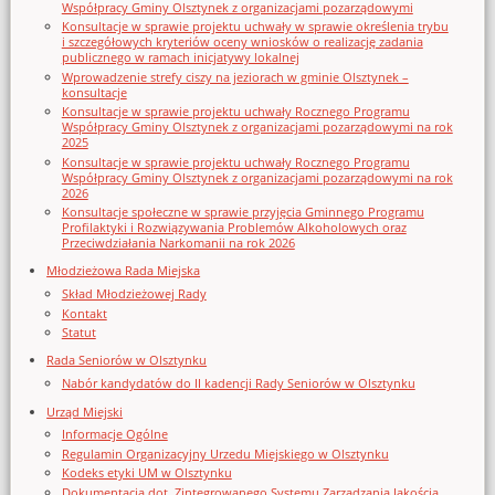
Współpracy Gminy Olsztynek z organizacjami pozarządowymi
Konsultacje w sprawie projektu uchwały w sprawie określenia trybu
i szczegółowych kryteriów oceny wniosków o realizację zadania
publicznego w ramach inicjatywy lokalnej
Wprowadzenie strefy ciszy na jeziorach w gminie Olsztynek –
konsultacje
Konsultacje w sprawie projektu uchwały Rocznego Programu
Współpracy Gminy Olsztynek z organizacjami pozarządowymi na rok
2025
Konsultacje w sprawie projektu uchwały Rocznego Programu
Współpracy Gminy Olsztynek z organizacjami pozarządowymi na rok
2026
Konsultacje społeczne w sprawie przyjęcia Gminnego Programu
Profilaktyki i Rozwiązywania Problemów Alkoholowych oraz
Przeciwdziałania Narkomanii na rok 2026
Młodzieżowa Rada Miejska
Skład Młodzieżowej Rady
Kontakt
Statut
Rada Seniorów w Olsztynku
Nabór kandydatów do II kadencji Rady Seniorów w Olsztynku
Urząd Miejski
Informacje Ogólne
Regulamin Organizacyjny Urzedu Miejskiego w Olsztynku
Kodeks etyki UM w Olsztynku
Dokumentacja dot. Zintegrowanego Systemu Zarządzania Jakością