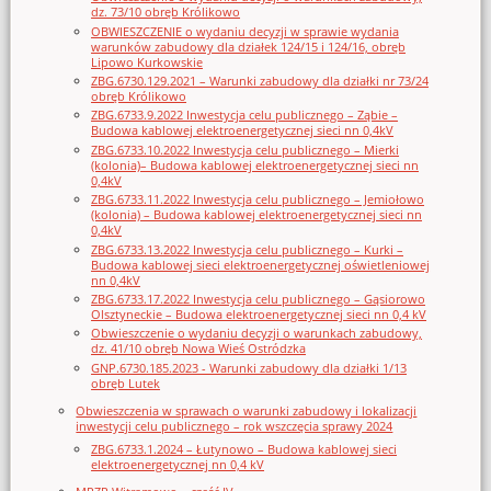
dz. 73/10 obręb Królikowo
OBWIESZCZENIE o wydaniu decyzji w sprawie wydania
warunków zabudowy dla działek 124/15 i 124/16, obręb
Lipowo Kurkowskie
ZBG.6730.129.2021 – Warunki zabudowy dla działki nr 73/24
obręb Królikowo
ZBG.6733.9.2022 Inwestycja celu publicznego – Ząbie –
Budowa kablowej elektroenergetycznej sieci nn 0,4kV
ZBG.6733.10.2022 Inwestycja celu publicznego – Mierki
(kolonia)– Budowa kablowej elektroenergetycznej sieci nn
0,4kV
ZBG.6733.11.2022 Inwestycja celu publicznego – Jemiołowo
(kolonia) – Budowa kablowej elektroenergetycznej sieci nn
0,4kV
ZBG.6733.13.2022 Inwestycja celu publicznego – Kurki –
Budowa kablowej sieci elektroenergetycznej oświetleniowej
nn 0,4kV
ZBG.6733.17.2022 Inwestycja celu publicznego – Gąsiorowo
Olsztyneckie – Budowa elektroenergetycznej sieci nn 0,4 kV
Obwieszczenie o wydaniu decyzji o warunkach zabudowy,
dz. 41/10 obręb Nowa Wieś Ostródzka
GNP.6730.185.2023 - Warunki zabudowy dla działki 1/13
obręb Lutek
Obwieszczenia w sprawach o warunki zabudowy i lokalizacji
inwestycji celu publicznego – rok wszczęcia sprawy 2024
ZBG.6733.1.2024 – Łutynowo – Budowa kablowej sieci
elektroenergetycznej nn 0,4 kV