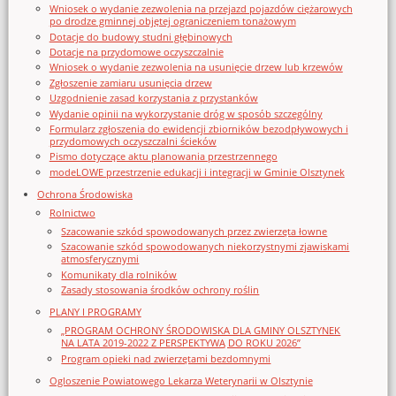
Wniosek o wydanie zezwolenia na przejazd pojazdów ciężarowych
po drodze gminnej objętej ograniczeniem tonażowym
Dotacje do budowy studni głębinowych
Dotacje na przydomowe oczyszczalnie
Wniosek o wydanie zezwolenia na usunięcie drzew lub krzewów
Zgłoszenie zamiaru usunięcia drzew
Uzgodnienie zasad korzystania z przystanków
Wydanie opinii na wykorzystanie dróg w sposób szczególny
Formularz zgłoszenia do ewidencji zbiorników bezodpływowych i
przydomowych oczyszczalni ścieków
Pismo dotyczące aktu planowania przestrzennego
modeLOWE przestrzenie edukacji i integracji w Gminie Olsztynek
Ochrona Środowiska
Rolnictwo
Szacowanie szkód spowodowanych przez zwierzęta łowne
Szacowanie szkód spowodowanych niekorzystnymi zjawiskami
atmosferycznymi
Komunikaty dla rolników
Zasady stosowania środków ochrony roślin
PLANY I PROGRAMY
„PROGRAM OCHRONY ŚRODOWISKA DLA GMINY OLSZTYNEK
NA LATA 2019-2022 Z PERSPEKTYWĄ DO ROKU 2026”
Program opieki nad zwierzętami bezdomnymi
Ogloszenie Powiatowego Lekarza Weterynarii w Olsztynie