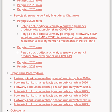
Petycje z 2024 roku
Petycje z 2025 roku
Petycje z 2026 roku
Petycje skierowane do Rady Miejskiej w Olsztynku
Petycje z 2021 roku
Petycja dot. podjęcia uchwały w sprawie gwarancji
producentów szczepionek na COVID-19
Petycja dot. podjęcia uchwały poierającej list otwarty STOP
zabójczenmu GMO - STOP niebezpiecznej szczepionce oraz
zaprzestania eksperymentu na mieszkańcach Polski i inne
Petycje z 2020 roku
Petycja dot. podjęcia uchwały w sprawie gwarancji
producentów szczepionek na COVID-19
Petycje z 2023 roku
Petycje z 2025 roku
Organizacje Pozarządowe
II otwarty konkurs na realizację zadań publicznych w 2026 r.
I otwarty konkurs na realizację zadań publicznych w 2026 r.
II otwarty konkurs na realizację zadań publicznych w 2025 r.
I otwarty konkurs na realizację zadań publicznych w 2025 r.
I otwarty konkurs na realizację zadań publicznych w 2024 r.
II otwarty konkurs na realizację zadań publicznych w 2023 r.
I otwarty konkurs na realizację zadań publicznych w 2023 r.
Ogłoszenia