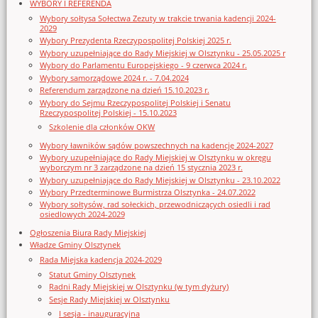
WYBORY I REFERENDA
Wybory sołtysa Sołectwa Zezuty w trakcie trwania kadencji 2024-
2029
Wybory Prezydenta Rzeczypospolitej Polskiej 2025 r.
Wybory uzupełniające do Rady Miejskiej w Olsztynku - 25.05.2025 r
Wybory do Parlamentu Europejskiego - 9 czerwca 2024 r.
Wybory samorządowe 2024 r. - 7.04.2024
Referendum zarządzone na dzień 15.10.2023 r.
Wybory do Sejmu Rzeczypospolitej Polskiej i Senatu
Rzeczypospolitej Polskiej - 15.10.2023
Szkolenie dla członków OKW
Wybory ławników sądów powszechnych na kadencję 2024-2027
Wybory uzupełniające do Rady Miejskiej w Olsztynku w okręgu
wyborczym nr 3 zarządzone na dzień 15 stycznia 2023 r.
Wybory uzupełniające do Rady Miejskiej w Olsztynku - 23.10.2022
Wybory Przedterminowe Burmistrza Olsztynka - 24.07.2022
Wybory sołtysów, rad sołeckich, przewodniczących osiedli i rad
osiedlowych 2024-2029
Ogłoszenia Biura Rady Miejskiej
Władze Gminy Olsztynek
Rada Miejska kadencja 2024-2029
Statut Gminy Olsztynek
Radni Rady Miejskiej w Olsztynku (w tym dyżury)
Sesje Rady Miejskiej w Olsztynku
I sesja - inauguracyjna