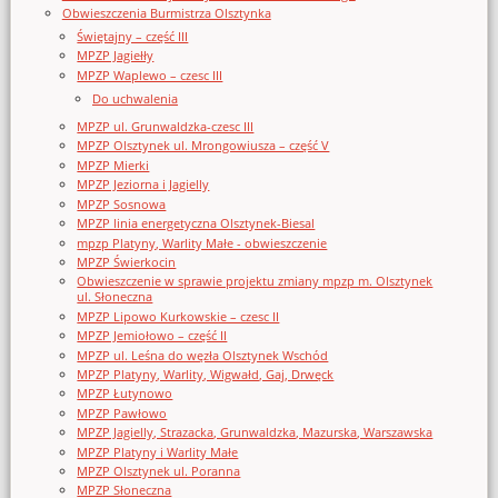
Obwieszczenia Burmistrza Olsztynka
Świętajny – część III
MPZP Jagiełły
MPZP Waplewo – czesc III
Do uchwalenia
MPZP ul. Grunwaldzka-czesc III
MPZP Olsztynek ul. Mrongowiusza – część V
MPZP Mierki
MPZP Jeziorna i Jagielly
MPZP Sosnowa
MPZP linia energetyczna Olsztynek-Biesal
mpzp Platyny, Warlity Małe - obwieszczenie
MPZP Świerkocin
Obwieszczenie w sprawie projektu zmiany mpzp m. Olsztynek
ul. Słoneczna
MPZP Lipowo Kurkowskie – czesc II
MPZP Jemiołowo – część II
MPZP ul. Leśna do węzła Olsztynek Wschód
MPZP Platyny, Warlity, Wigwałd, Gaj, Drwęck
MPZP Łutynowo
MPZP Pawłowo
MPZP Jagielly, Strazacka, Grunwaldzka, Mazurska, Warszawska
MPZP Platyny i Warlity Małe
MPZP Olsztynek ul. Poranna
MPZP Słoneczna