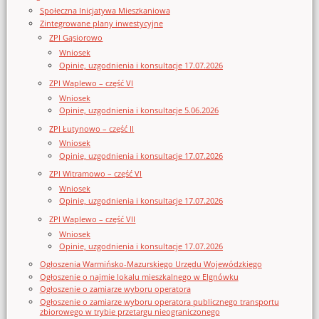
Społeczna Inicjatywa Mieszkaniowa
Zintegrowane plany inwestycyjne
ZPI Gąsiorowo
Wniosek
Opinie, uzgodnienia i konsultacje 17.07.2026
ZPI Waplewo – część VI
Wniosek
Opinie, uzgodnienia i konsultacje 5.06.2026
ZPI Łutynowo – część II
Wniosek
Opinie, uzgodnienia i konsultacje 17.07.2026
ZPI Witramowo – część VI
Wniosek
Opinie, uzgodnienia i konsultacje 17.07.2026
ZPI Waplewo – część VII
Wniosek
Opinie, uzgodnienia i konsultacje 17.07.2026
Ogłoszenia Warmińsko-Mazurskiego Urzędu Wojewódzkiego
Ogłoszenie o najmie lokalu mieszkalnego w Elgnówku
Ogłoszenie o zamiarze wyboru operatora
Ogłoszenie o zamiarze wyboru operatora publicznego transportu
zbiorowego w trybie przetargu nieograniczonego