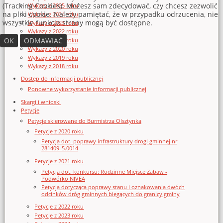
(Tracking Cookies). Możesz sam zdecydować, czy chcesz zezwolić
Wykazy z 2025 roku
na pliki cookie. Należy pamiętać, że w przypadku odrzucenia, nie
Wykazy z 2024 roku
wszystkie funkcje strony mogą być dostępne.
Wykazy z 2023 roku
Wykazy z 2022 roku
OK
ODMAWIAĆ
Wykazy z 2021 roku
Wykazy z 2020 roku
Wykazy z 2019 roku
Wykazy z 2018 roku
Dostęp do informacji publicznej
Ponowne wykorzystanie informacji publicznej
Skargi i wnioski
Petycje
Petycje skierowane do Burmistrza Olsztynka
Petycje z 2020 roku
Petycja dot. poprawy infrastruktury drogi gminnej nr
281409_5.0014
Petycje z 2021 roku
Petycja dot. konkursu: Rodzinne Miejsce Zabaw -
Podwórko NIVEA
Petycja dotycząca poprawy stanu i oznakowania dwóch
odcinków dróg gminnych biegących do granicy gminy
Petycje z 2022 roku
Petycje z 2023 roku