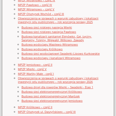
MPZP Witramowo – część IV
MPZP Pawłowo – część IV
MPZP Witramowo – część V
MPZP Olsztynek Wschód – część III
Obwieszczenia w sprawach o warunki zabudowy i lokalizacji
inwestycji celu publicznego – rok wszczęcia sprawy 2025
Budowa sieci niskiego napięcia Mierki
Budowa sieci niskiego napięcia Pawłowo
Budowa kanalizacji sanitarnej Elgnówko, Gaj, Łęciny,
Świętajny, Tolejny, Wigwałd, Wilkowo, Zawady
Budowa wodociągu Waplewo-Witramowo
Budowa wodociągu Królikowo
Budowa sieci wodociągowej Swaderki-Lipowo Kurkowskie
Budowa wodociągu i kanalizacji Witramowo
MPZP Jemiołowo - część II
MPZP Mierki - część V
MPZP Warlity Małe - część I
Obwieszczenia w sprawach o warunki zabudowy i lokalizacji
inwestycji celu publicznego – rok wszczęcia sprawy 2026
Budowa drogi dla rowerów Mierki – Swaderki - Etap 1
Budowa sieci elektroenergetycznej Królikowo
Budowa sieci elektroenergetycznej Marózek
Budowa sieci elektroenergetycznej Jemiołowo
MPZP Królikowo – część II
MPZP Olsztynek ul. Daszyńskiego – część III