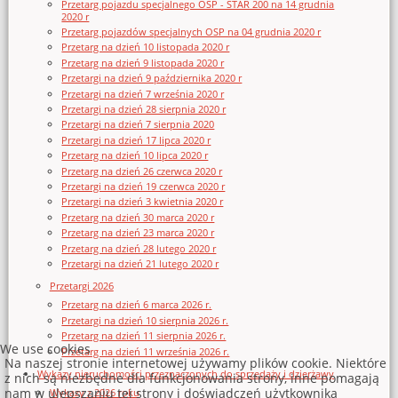
Przetarg pojazdu specjalnego OSP - STAR 200 na 14 grudnia
2020 r
Przetarg pojazdów specjalnych OSP na 04 grudnia 2020 r
Przetarg na dzień 10 listopada 2020 r
Przetarg na dzień 9 listopada 2020 r
Przetargi na dzień 9 października 2020 r
Przetargi na dzień 7 września 2020 r
Przetargi na dzień 28 sierpnia 2020 r
Przetargi na dzień 7 sierpnia 2020
Przetargi na dzień 17 lipca 2020 r
Przetarg na dzień 10 lipca 2020 r
Przetarg na dzień 26 czerwca 2020 r
Przetargi na dzień 19 czerwca 2020 r
Przetargi na dzień 3 kwietnia 2020 r
Przetarg na dzień 30 marca 2020 r
Przetarg na dzień 23 marca 2020 r
Przetarg na dzień 28 lutego 2020 r
Przetargi na dzień 21 lutego 2020 r
Przetargi 2026
Przetarg na dzień 6 marca 2026 r.
Przetargi na dzień 10 sierpnia 2026 r.
Przetarg na dzień 11 sierpnia 2026 r.
We use cookies
Przetarg na dzień 11 września 2026 r.
Na naszej stronie internetowej używamy plików cookie. Niektóre
Wykazy nieruchomości przeznaczonych do sprzedaży i dzierżawy
z nich są niezbędne dla funkcjonowania strony, inne pomagają
nam w ulepszaniu tej strony i doświadczeń użytkownika
Wykazy z 2026 roku