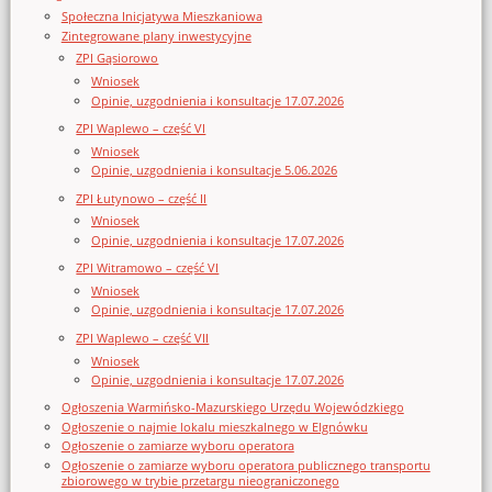
Społeczna Inicjatywa Mieszkaniowa
Zintegrowane plany inwestycyjne
ZPI Gąsiorowo
Wniosek
Opinie, uzgodnienia i konsultacje 17.07.2026
ZPI Waplewo – część VI
Wniosek
Opinie, uzgodnienia i konsultacje 5.06.2026
ZPI Łutynowo – część II
Wniosek
Opinie, uzgodnienia i konsultacje 17.07.2026
ZPI Witramowo – część VI
Wniosek
Opinie, uzgodnienia i konsultacje 17.07.2026
ZPI Waplewo – część VII
Wniosek
Opinie, uzgodnienia i konsultacje 17.07.2026
Ogłoszenia Warmińsko-Mazurskiego Urzędu Wojewódzkiego
Ogłoszenie o najmie lokalu mieszkalnego w Elgnówku
Ogłoszenie o zamiarze wyboru operatora
Ogłoszenie o zamiarze wyboru operatora publicznego transportu
zbiorowego w trybie przetargu nieograniczonego