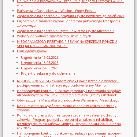
Dni wolne dla pracowników Urzędu Miejskiego w Olsztynku w 2021
roku
Państwowe Gospodarstwo Wodne - Wody Polskie
Zaproszenie na spotkanie - program Czyste Powietrze grudzień 2021
Ogłoszenie o zamiarze wyboru operatora publicznego transportu
zbiorowego
Zaproszenie na spotkania Czyste Powietrze Czyste Mieszkanie
Wybory do walnych zgromadzeń izb rolniczych
NIEOGRANICZONY PRZETARG PISEMNY NA SPRZEDAŻ POJAZDU
SPECJALNEGO STAR 200 PM 18P
Plan ogólny gminy
Uzgodnienia 16.02.2026
Uzgodnienia 13.05.2026
Uzgodnienia 29.05.2026
Projekt przekazany do uchwalenia
RGGIOŚ.6220.5.2024 Zawiadomienie - Obwieszczenie o wszczęciu
postępowania administracyjnego budowa farmy Mielno
Harmonogram kontroli punktów sprzedaży i podawania napojów
alkoholowych w 2025 roku na terenie miasta i gminy Olsztynek
Obwieszczenia Marszałka województwa Warmińsko-Mazurskiego
Konkurs ofert na wybór realizatora zadania w zakresie ochrony
zdrowia
Konkurs ofert na wybór realizatora zadania w zakresie ochrony
zdrowia - Program polityki zdrowotnej w zakresie rehabilitacji
leczniczej dla mieszkańców Gminy Olsztynek na lata 2025-2027 na
rok 2026
Harmonogram kontroli punktów sprzedaży i podawania napojów