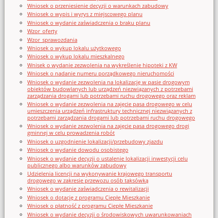
Wniosek o przeniesienie decyzji o warunkach zabudowy
Wniosek o wypis i wyrys z miejscowego planu
Wniosek o wydanie zaświadczenia o braku planu
Wzor_oferty
Wzor_sprawozdania
Wniosek o wykup lokalu użytkowego
Wniosek o wykup lokalu mieszkalnego
Wnisek o wydanie zezwolenia na wykreślenie hipoteki z KW
Wniosek o nadanie numeru porządkowego nieruchomości
Wniosek o wydanie zezwolenia na lokalizację w pasie drogowym
obiektów budowlanych lub urządzeń niezwiązanych z potrzebami
zarządzania drogami lub potrzebami ruchu drogowego oraz reklam
Wniosek o wydanie zezwolenia na zajęcie pasa drogowego w celu
umieszczenia urządzeń infrastruktury technicznej niezwiązanych z
potrzebami zarządzania drogami lub potrzebami ruchu drogowego
Wniosek o wydanie zezwolenia na zajęcie pasa drogowego drogi
gminnej w celu prowadzenia robót
Wniosek o uzgodnienie lokalizacji/przebudowy zjazdu
Wniosek o wydanie dowodu osobistego
Wniosek o wydanie decyzji o ustalenie lokalizacji inwestycji celu
publicznego albo warunków zabudowy
Udzielenia licencji na wykonywanie krajowego transportu
drogowego w zakresie przewozu osób taksówką
Wniosek o wydanie zaświadczenia o rewitalizacji
Wniosek o dotację z programu Ciepłe Mieszkanie
Wniosek o płatność z programu Ciepłe Mieszkanie
Wniosek o wydanie decyzji o środowiskowych uwarunkowaniach