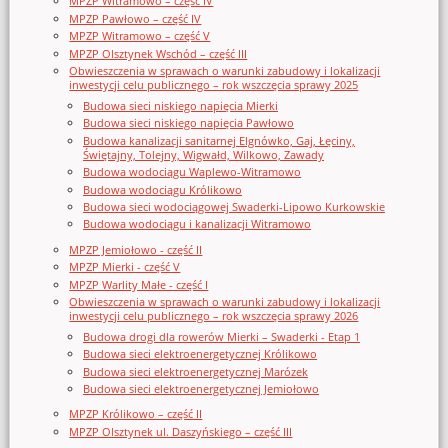
MPZP Witramowo – część IV
MPZP Pawłowo – część IV
MPZP Witramowo – część V
MPZP Olsztynek Wschód – część III
Obwieszczenia w sprawach o warunki zabudowy i lokalizacji
inwestycji celu publicznego – rok wszczęcia sprawy 2025
Budowa sieci niskiego napięcia Mierki
Budowa sieci niskiego napięcia Pawłowo
Budowa kanalizacji sanitarnej Elgnówko, Gaj, Łęciny,
Świętajny, Tolejny, Wigwałd, Wilkowo, Zawady
Budowa wodociągu Waplewo-Witramowo
Budowa wodociągu Królikowo
Budowa sieci wodociągowej Swaderki-Lipowo Kurkowskie
Budowa wodociągu i kanalizacji Witramowo
MPZP Jemiołowo - część II
MPZP Mierki - część V
MPZP Warlity Małe - część I
Obwieszczenia w sprawach o warunki zabudowy i lokalizacji
inwestycji celu publicznego – rok wszczęcia sprawy 2026
Budowa drogi dla rowerów Mierki – Swaderki - Etap 1
Budowa sieci elektroenergetycznej Królikowo
Budowa sieci elektroenergetycznej Marózek
Budowa sieci elektroenergetycznej Jemiołowo
MPZP Królikowo – część II
MPZP Olsztynek ul. Daszyńskiego – część III