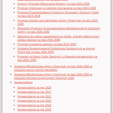
Gminny Program Wspierania Rodziny na lata 2024-2026
Program Osłonowy w zakresie dożywiania na lata 2024-2028
Program Przeciwdziałania Przemocy Domowej i Ochrony Osób
na lata 2023-2028
Program Opieki nad Zabytkami Gminy Olsztynek na lata 2025-
2028
Wieloletni Program Gospodarowania Mieszkaniowym Zasobem
Gminy na lata 2026-2030
Założenia do planu zaopatrzenia w ciepło, energię elektryczna i
paliwa gazowe na lata 2026-2040
Program usuwania azbestu na lata 2025-2032
Strategia Rozwiązywania Problemów Społecznych w gminie
Olsztynek na lata 2026-2035
Program na Rzecz Osób Starszych i z Niepełnosprawnością na
lata 2025-2030
Strategia Młodzieżowa gminy Olsztynek na lata 2026-2030 w
obszarze sportu wśród młodzieży
Strategia Młodzieżowa gminy Olsztynek na lata 2026-2030 w
obszarze zdrowia psychicznego młodych osób
Sprawozdania
Sprawozdania za rok 2020
Sprawozdania za rok 2021
Sprawozdania za rok 2022
Sprawozdania za rok 2023
Sprawozdania za rok 2024
Sprawozdania za rok 2025