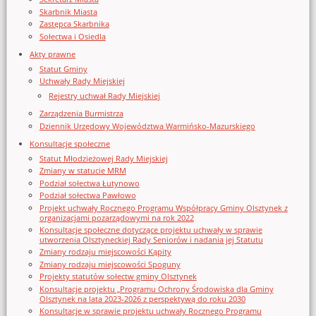
Skarbnik Miasta
Zastępca Skarbnika
Sołectwa i Osiedla
Akty prawne
Statut Gminy
Uchwały Rady Miejskiej
Rejestry uchwał Rady Miejskiej
Zarządzenia Burmistrza
Dziennik Urzędowy Województwa Warmińsko-Mazurskiego
Konsultacje społeczne
Statut Młodzieżowej Rady Miejskiej
Zmiany w statucie MRM
Podział sołectwa Łutynowo
Podział sołectwa Pawłowo
Projekt uchwały Rocznego Programu Współpracy Gminy Olsztynek z
organizacjami pozarządowymi na rok 2022
Konsultacje społeczne dotyczące projektu uchwały w sprawie
utworzenia Olsztyneckiej Rady Seniorów i nadania jej Statutu
Zmiany rodzaju miejscowości Kąpity
Zmiany rodzaju miejscowości Spoguny
Projekty statutów sołectw gminy Olsztynek
Konsultacje projektu „Programu Ochrony Środowiska dla Gminy
Olsztynek na lata 2023-2026 z perspektywą do roku 2030
Konsultacje w sprawie projektu uchwały Rocznego Programu