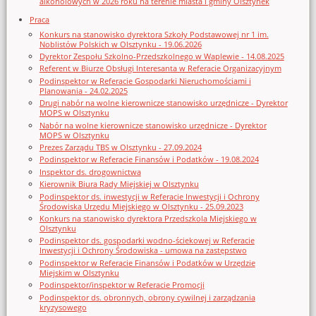
alkoholowych w 2026 roku na terenie miasta i gminy Olsztynek
Praca
Konkurs na stanowisko dyrektora Szkoły Podstawowej nr 1 im.
Noblistów Polskich w Olsztynku - 19.06.2026
Dyrektor Zespołu Szkolno-Przedszkolnego w Waplewie - 14.08.2025
Referent w Biurze Obsługi Interesanta w Referacie Organizacyjnym
Podinspektor w Referacie Gospodarki Nieruchomościami i
Planowania - 24.02.2025
Drugi nabór na wolne kierownicze stanowisko urzędnicze - Dyrektor
MOPS w Olsztynku
Nabór na wolne kierownicze stanowisko urzędnicze - Dyrektor
MOPS w Olsztynku
Prezes Zarządu TBS w Olsztynku - 27.09.2024
Podinspektor w Referacie Finansów i Podatków - 19.08.2024
Inspektor ds. drogownictwa
Kierownik Biura Rady Miejskiej w Olsztynku
Podinspektor ds. inwestycji w Referacie Inwestycji i Ochrony
Środowiska Urzędu Miejskiego w Olsztynku - 25.09.2023
Konkurs na stanowisko dyrektora Przedszkola Miejskiego w
Olsztynku
Podinspektor ds. gospodarki wodno-ściekowej w Referacie
Inwestycji i Ochrony Środowiska - umowa na zastępstwo
Podinspektor w Referacie Finansów i Podatków w Urzędzie
Miejskim w Olsztynku
Podinspektor/inspektor w Referacie Promocji
Podinspektor ds. obronnych, obrony cywilnej i zarządzania
kryzysowego