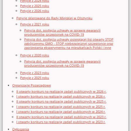
Petycje z 2024 roku
Petycje z 2025 roku
Petycje z 2026 roku
Petycje skierowane do Rady Miejskiej w Olsztynku
Petycje z 2021 roku
Petycja dot. podjęcia uchwały w sprawie gwarancji
producentów szczepionek na COVID-19
Petycja dot. podjęcia uchwały poierającej list otwarty STOP
zabójczenmu GMO - STOP niebezpiecznej szczepionce oraz
zaprzestania eksperymentu na mieszkańcach Polski i inne
Petycje z 2020 roku
Petycja dot. podjęcia uchwały w sprawie gwarancji
producentów szczepionek na COVID-19
Petycje z 2023 roku
Petycje z 2025 roku
Organizacje Pozarządowe
II otwarty konkurs na realizację zadań publicznych w 2026 r.
I otwarty konkurs na realizację zadań publicznych w 2026 r.
II otwarty konkurs na realizację zadań publicznych w 2025 r.
I otwarty konkurs na realizację zadań publicznych w 2025 r.
I otwarty konkurs na realizację zadań publicznych w 2024 r.
II otwarty konkurs na realizację zadań publicznych w 2023 r.
I otwarty konkurs na realizację zadań publicznych w 2023 r.
Ogłoszenia