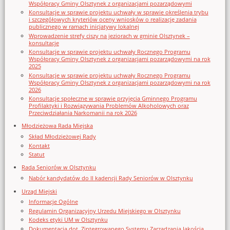
Współpracy Gminy Olsztynek z organizacjami pozarządowymi
Konsultacje w sprawie projektu uchwały w sprawie określenia trybu
i szczegółowych kryteriów oceny wniosków o realizację zadania
publicznego w ramach inicjatywy lokalnej
Wprowadzenie strefy ciszy na jeziorach w gminie Olsztynek –
konsultacje
Konsultacje w sprawie projektu uchwały Rocznego Programu
Współpracy Gminy Olsztynek z organizacjami pozarządowymi na rok
2025
Konsultacje w sprawie projektu uchwały Rocznego Programu
Współpracy Gminy Olsztynek z organizacjami pozarządowymi na rok
2026
Konsultacje społeczne w sprawie przyjęcia Gminnego Programu
Profilaktyki i Rozwiązywania Problemów Alkoholowych oraz
Przeciwdziałania Narkomanii na rok 2026
Młodzieżowa Rada Miejska
Skład Młodzieżowej Rady
Kontakt
Statut
Rada Seniorów w Olsztynku
Nabór kandydatów do II kadencji Rady Seniorów w Olsztynku
Urząd Miejski
Informacje Ogólne
Regulamin Organizacyjny Urzedu Miejskiego w Olsztynku
Kodeks etyki UM w Olsztynku
Dokumentacja dot. Zintegrowanego Systemu Zarządzania Jakością