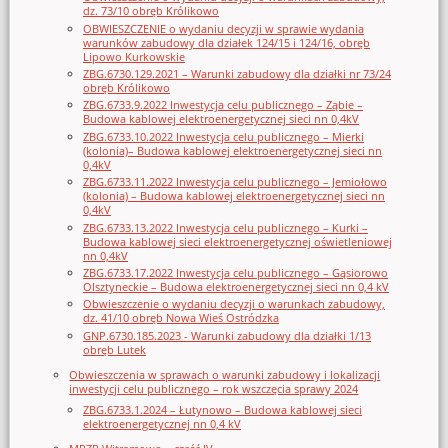
dz. 73/10 obręb Królikowo
OBWIESZCZENIE o wydaniu decyzji w sprawie wydania
warunków zabudowy dla działek 124/15 i 124/16, obręb
Lipowo Kurkowskie
ZBG.6730.129.2021 – Warunki zabudowy dla działki nr 73/24
obręb Królikowo
ZBG.6733.9.2022 Inwestycja celu publicznego – Ząbie –
Budowa kablowej elektroenergetycznej sieci nn 0,4kV
ZBG.6733.10.2022 Inwestycja celu publicznego – Mierki
(kolonia)– Budowa kablowej elektroenergetycznej sieci nn
0,4kV
ZBG.6733.11.2022 Inwestycja celu publicznego – Jemiołowo
(kolonia) – Budowa kablowej elektroenergetycznej sieci nn
0,4kV
ZBG.6733.13.2022 Inwestycja celu publicznego – Kurki –
Budowa kablowej sieci elektroenergetycznej oświetleniowej
nn 0,4kV
ZBG.6733.17.2022 Inwestycja celu publicznego – Gąsiorowo
Olsztyneckie – Budowa elektroenergetycznej sieci nn 0,4 kV
Obwieszczenie o wydaniu decyzji o warunkach zabudowy,
dz. 41/10 obręb Nowa Wieś Ostródzka
GNP.6730.185.2023 - Warunki zabudowy dla działki 1/13
obręb Lutek
Obwieszczenia w sprawach o warunki zabudowy i lokalizacji
inwestycji celu publicznego – rok wszczęcia sprawy 2024
ZBG.6733.1.2024 – Łutynowo – Budowa kablowej sieci
elektroenergetycznej nn 0,4 kV