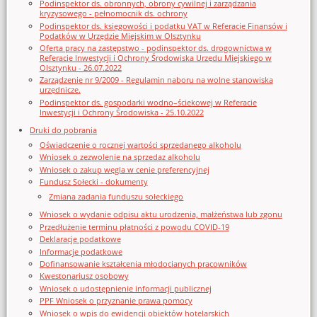
Podinspektor ds. obronnych, obrony cywilnej i zarządzania
kryzysowego - pełnomocnik ds. ochrony
Podinspektor ds. księgowości i podatku VAT w Referacie Finansów i
Podatków w Urzędzie Miejskim w Olsztynku
Oferta pracy na zastępstwo - podinspektor ds. drogownictwa w
Referacie Inwestycji i Ochrony Środowiska Urzędu Miejskiego w
Olsztynku - 26.07.2022
Zarządzenie nr 9/2009 - Regulamin naboru na wolne stanowiska
urzędnicze.
Podinspektor ds. gospodarki wodno–ściekowej w Referacie
Inwestycji i Ochrony Środowiska - 25.10.2022
Druki do pobrania
Oświadczenie o rocznej wartości sprzedanego alkoholu
Wniosek o zezwolenie na sprzedaz alkoholu
Wniosek o zakup węgla w cenie preferencyjnej
Fundusz Sołecki - dokumenty
Zmiana zadania funduszu sołeckiego
Wniosek o wydanie odpisu aktu urodzenia, małżeństwa lub zgonu
Przedłużenie terminu płatności z powodu COVID-19
Deklaracje podatkowe
Informacje podatkowe
Dofinansowanie kształcenia młodocianych pracowników
Kwestonariusz osobowy
Wniosek o udostępnienie informacji publicznej
PPF Wniosek o przyznanie prawa pomocy
Wniosek o wpis do ewidencji obiektów hotelarskich