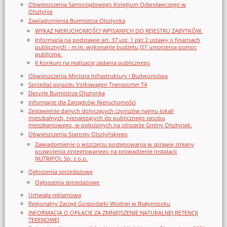
Obwieszczenia Samorządowego Kolegium Odwoławczego w
Olsztynie
Zawiadomienia Burmistrza Olsztynka
WYKAZ NIERUCHOMOŚCI WPISANYCH DO REJESTRU ZABYTKÓW.
Informacja na podstawie art. 37 ust. 1 pkt 2 ustawy o finansach
publicznych - m.in. wykonanie budżetu JST umorzenia pomoc
publiczna.
II Konkurs na realizację zadania publicznego
Obwieszczenia Ministra Infrastruktury i Budwonictwa
Sprzedaż pojazdu Volkswagen Transporter T4
Decyzje Burmistrza Olsztynka
Informacje dla Zarządców Nieruchomości
Zestawienie danych dotyczących czynszów najmu lokali
mieszkalnych, nienależących do publicznego zasobu
mieszkaniowego, w położonych na obszarze Gminy Olsztynek.
Obwieszczenia Starosty Olsztyńskiego
Zawiadomienie o wszczęciu postępowania w sprawie zmiany
pozwolenia zintegrowanego na prowadzenie instalacji
NUTRIPOL Sp. z o.o.
Ogłoszenia sprzedażowe
Ogłoszenia sprzedażowe
Uchwała reklamowa
Regionalny Zarząd Gospodarki Wodnej w Białymstoku
INFORMACJA O OPŁACIE ZA ZMNIEJSZENIE NATURALNEJ RETENCJI
TERENOWEJ