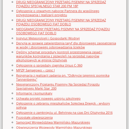
DRUGI NIEOGRANICZONY PRZETARG PISEMNY NA SPRZEDAŻ
POJAZDU SPECJALNEGO STAR 200 PM 18P
Ogłoszenie o otwartym naborze Partnera do wspólnego
przygotowania i realizacji projektu
DRUGI NIEOGRANICZONY PRZETARG PISEMNY NA SPRZEDAŻ
POJAZDU OSOBOWEGO FIAT DOBLO
NIEOGRANICZONY PRZETARG PISEMNY NA SPRZEDAŻ POJAZDU
OSOBOWEGO FIAT DOBLO
Instytut Meteorologii i Gospodarki Wodnej
Decyzja w sprawie zatwierdzenia taryf dla zbiorowego zaopatrzenia
w wodę i zbiorowego odprowadzania ścieków
Ogólny schemat procedury kontroli przestrzegania zasad i
warunków korzystania z zezwoleń na sprzedaż napojów
alkoholowych w gminie Olsztynek
Ogłoszenie o sprzedaży ciągnika Ursus C-360
MPZP Samagowo – czesc I
Rezygnacja z realizacji zadania pn. "Odkrycie tajemnic pomnika
Tannenbergu"
Nieograniczony Przetargu Pisemny Na Sprzedaż Pojazdu
Specjalnego Marki Star_200
Informacje i komunikaty
Uchwała projekt nowego ustroju szkolnego
Ogłoszenie o zebraniu mieszkańców Sołectwa Drwęck - wybory
sołtysa
Ogłoszenie o zamknięciu ul. Behringa na czas Dni Olsztynka 2016
Pozostałe obwieszczenia
Samorząd Województwa Warmińsko-Mazurskiego
Obwieszczenia Wojewody Warmińsko-Mazurskiego