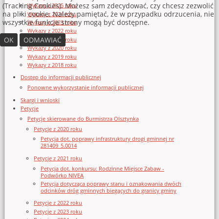
(Tracking Cookies). Możesz sam zdecydować, czy chcesz zezwolić
Wykazy z 2025 roku
na pliki cookie. Należy pamiętać, że w przypadku odrzucenia, nie
Wykazy z 2024 roku
wszystkie funkcje strony mogą być dostępne.
Wykazy z 2023 roku
Wykazy z 2022 roku
OK
ODMAWIAĆ
Wykazy z 2021 roku
Wykazy z 2020 roku
Wykazy z 2019 roku
Wykazy z 2018 roku
Dostęp do informacji publicznej
Ponowne wykorzystanie informacji publicznej
Skargi i wnioski
Petycje
Petycje skierowane do Burmistrza Olsztynka
Petycje z 2020 roku
Petycja dot. poprawy infrastruktury drogi gminnej nr
281409_5.0014
Petycje z 2021 roku
Petycja dot. konkursu: Rodzinne Miejsce Zabaw -
Podwórko NIVEA
Petycja dotycząca poprawy stanu i oznakowania dwóch
odcinków dróg gminnych biegących do granicy gminy
Petycje z 2022 roku
Petycje z 2023 roku