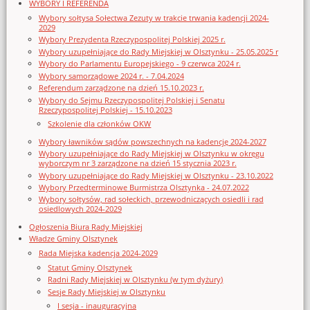
WYBORY I REFERENDA
Wybory sołtysa Sołectwa Zezuty w trakcie trwania kadencji 2024-
2029
Wybory Prezydenta Rzeczypospolitej Polskiej 2025 r.
Wybory uzupełniające do Rady Miejskiej w Olsztynku - 25.05.2025 r
Wybory do Parlamentu Europejskiego - 9 czerwca 2024 r.
Wybory samorządowe 2024 r. - 7.04.2024
Referendum zarządzone na dzień 15.10.2023 r.
Wybory do Sejmu Rzeczypospolitej Polskiej i Senatu
Rzeczypospolitej Polskiej - 15.10.2023
Szkolenie dla członków OKW
Wybory ławników sądów powszechnych na kadencję 2024-2027
Wybory uzupełniające do Rady Miejskiej w Olsztynku w okręgu
wyborczym nr 3 zarządzone na dzień 15 stycznia 2023 r.
Wybory uzupełniające do Rady Miejskiej w Olsztynku - 23.10.2022
Wybory Przedterminowe Burmistrza Olsztynka - 24.07.2022
Wybory sołtysów, rad sołeckich, przewodniczących osiedli i rad
osiedlowych 2024-2029
Ogłoszenia Biura Rady Miejskiej
Władze Gminy Olsztynek
Rada Miejska kadencja 2024-2029
Statut Gminy Olsztynek
Radni Rady Miejskiej w Olsztynku (w tym dyżury)
Sesje Rady Miejskiej w Olsztynku
I sesja - inauguracyjna