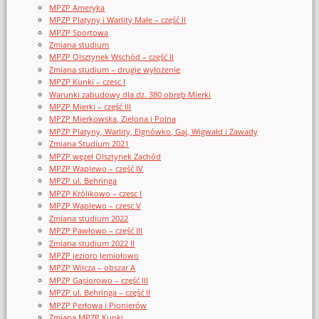
MPZP Ameryka
MPZP Platyny i Warlity Małe – część II
MPZP Sportowa
Zmiana studium
MPZP Olsztynek Wschód – część II
Zmiana studium – drugie wyłożenie
MPZP Kunki – czesc I
Warunki zabudowy dla dz. 380 obręb Mierki
MPZP Mierki – część III
MPZP Mierkowska, Zielona i Polna
MPZP Platyny, Warlity, Elgnówko, Gaj, Wigwałd i Zawady
Zmiana Studium 2021
MPZP węzeł Olsztynek Zachód
MPZP Waplewo – część IV
MPZP ul. Behringa
MPZP Królikowo – czesc I
MPZP Waplewo – czesc V
Zmiana studium 2022
MPZP Pawłowo – część III
Zmiana studium 2022 II
MPZP jezioro Jemiołowo
MPZP Wilcza – obszar A
MPZP Gąsiorowo – część III
MPZP ul. Behringa – część II
MPZP Perłowa i Pionierów
Zmiana MPZP Kunki