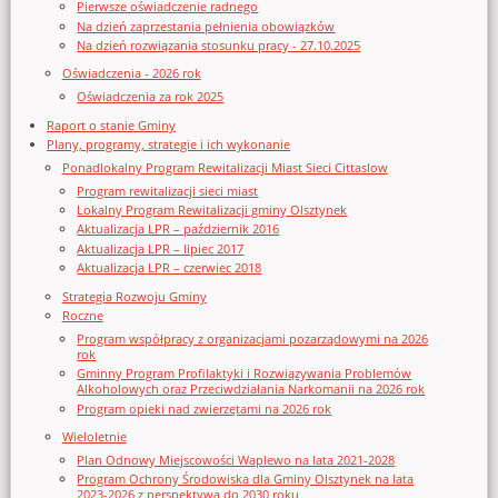
Pierwsze oświadczenie radnego
Na dzień zaprzestania pełnienia obowiązków
Na dzień rozwiązania stosunku pracy - 27.10.2025
Oświadczenia - 2026 rok
Oświadczenia za rok 2025
Raport o stanie Gminy
Plany, programy, strategie i ich wykonanie
Ponadlokalny Program Rewitalizacji Miast Sieci Cittaslow
Program rewitalizacji sieci miast
Lokalny Program Rewitalizacji gminy Olsztynek
Aktualizacja LPR – październik 2016
Aktualizacja LPR – lipiec 2017
Aktualizacja LPR – czerwiec 2018
Strategia Rozwoju Gminy
Roczne
Program współpracy z organizacjami pozarządowymi na 2026
rok
Gminny Program Profilaktyki i Rozwiązywania Problemów
Alkoholowych oraz Przeciwdziałania Narkomanii na 2026 rok
Program opieki nad zwierzętami na 2026 rok
Wieloletnie
Plan Odnowy Miejscowości Waplewo na lata 2021-2028
Program Ochrony Środowiska dla Gminy Olsztynek na lata
2023-2026 z perspektywą do 2030 roku