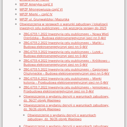
MPZP Ameryka-część II
MPZP Mrongowiusza-część VI
MPZP Mierki – część IV
MPZP ul. Grunwaldzka i Mazurska
Obwieszczenia w sprawach o warunki zabudowy i lokalizacji
inwestycji celu publicznego – rok wszczęcia sprawy do 2023
ZBG.6733.1.2022 Inwestycja celu publicznego – Nowa Wieś
Ostródzka – Budowa elektroenergetycznej sieci nn 0,4kV
ZBG.6733.2.2022 Inwestycja celu publicznego – Mańki –
Budowa elektroenergetycznej sieci nn 0,4kV
ZBG.6733.3.2022 Inwestycja celu publicznego – Lutek –
Budowa elektroenergetycznej sieci nn 0,4kV
ZBG.6733.4.2022 Inwestycja celu publicznego – Królikowo –
Budowa elektroenergetycznej sieci nn 0,4kV
ZBG.6733.5.2022 Inwestycja celu publicznego – Gąsiorowo
Olsztyneckie – Budowa elektroenergetycznej sieci nn 0,4kV
ZBG.6733.6.2022 Inwestycja celu publicznego – Mierki
kolonia – Przebudowa elektroenergetycznej sieci nn 0,4kV
ZBG.6733.7.2022 Inwestycja celu publicznego – Jemiołowo –
Przebudowa elektroenergetycznej sieci nn 0,4kV
Obwieszczenie o wydaniu decyzji o warunkach zabudowy,
dz. 36/27 obręb Waplewo
Obwieszczenie o wydaniu decyzji o warunkach zabudowy,
dz. 36/26 obręb Waplewo
Obwieszczenie o wydaniu decyzji o warunkach
zabudowy, dz. 36/26 obręb Waplewo
Obwieszczenie o wydaniu decyzji o warunkach zabudowy,