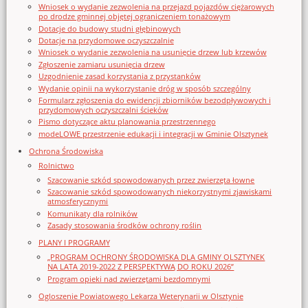
Wniosek o wydanie zezwolenia na przejazd pojazdów ciężarowych
po drodze gminnej objętej ograniczeniem tonażowym
Dotacje do budowy studni głębinowych
Dotacje na przydomowe oczyszczalnie
Wniosek o wydanie zezwolenia na usunięcie drzew lub krzewów
Zgłoszenie zamiaru usunięcia drzew
Uzgodnienie zasad korzystania z przystanków
Wydanie opinii na wykorzystanie dróg w sposób szczególny
Formularz zgłoszenia do ewidencji zbiorników bezodpływowych i
przydomowych oczyszczalni ścieków
Pismo dotyczące aktu planowania przestrzennego
modeLOWE przestrzenie edukacji i integracji w Gminie Olsztynek
Ochrona Środowiska
Rolnictwo
Szacowanie szkód spowodowanych przez zwierzęta łowne
Szacowanie szkód spowodowanych niekorzystnymi zjawiskami
atmosferycznymi
Komunikaty dla rolników
Zasady stosowania środków ochrony roślin
PLANY I PROGRAMY
„PROGRAM OCHRONY ŚRODOWISKA DLA GMINY OLSZTYNEK
NA LATA 2019-2022 Z PERSPEKTYWĄ DO ROKU 2026”
Program opieki nad zwierzętami bezdomnymi
Ogloszenie Powiatowego Lekarza Weterynarii w Olsztynie