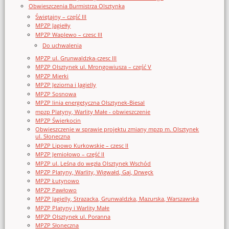
Obwieszczenia Burmistrza Olsztynka
Świętajny – część III
MPZP Jagiełły
MPZP Waplewo – czesc III
Do uchwalenia
MPZP ul. Grunwaldzka-czesc III
MPZP Olsztynek ul. Mrongowiusza – część V
MPZP Mierki
MPZP Jeziorna i Jagielly
MPZP Sosnowa
MPZP linia energetyczna Olsztynek-Biesal
mpzp Platyny, Warlity Małe - obwieszczenie
MPZP Świerkocin
Obwieszczenie w sprawie projektu zmiany mpzp m. Olsztynek
ul. Słoneczna
MPZP Lipowo Kurkowskie – czesc II
MPZP Jemiołowo – część II
MPZP ul. Leśna do węzła Olsztynek Wschód
MPZP Platyny, Warlity, Wigwałd, Gaj, Drwęck
MPZP Łutynowo
MPZP Pawłowo
MPZP Jagielly, Strazacka, Grunwaldzka, Mazurska, Warszawska
MPZP Platyny i Warlity Małe
MPZP Olsztynek ul. Poranna
MPZP Słoneczna