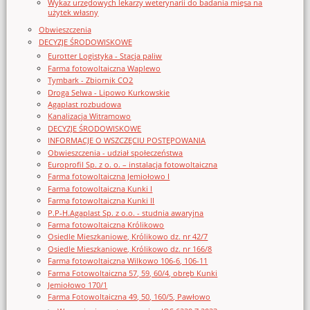
Wykaz urzędowych lekarzy weterynarii do badania mięsa na
użytek własny
Obwieszczenia
DECYZJE ŚRODOWISKOWE
Eurotter Logistyka - Stacja paliw
Farma fotowoltaiczna Waplewo
Tymbark - Zbiornik CO2
Droga Selwa - Lipowo Kurkowskie
Agaplast rozbudowa
Kanalizacja Witramowo
DECYZJE ŚRODOWISKOWE
INFORMACJE O WSZCZĘCIU POSTĘPOWANIA
Obwieszczenia - udział społeczeństwa
Europrofil Sp. z o. o. – instalacja fotowoltaiczna
Farma fotowoltaiczna Jemiołowo I
Farma fotowoltaiczna Kunki I
Farma fotowoltaiczna Kunki II
P.P-H.Agaplast Sp. z o.o. - studnia awaryjna
Farma fotowoltaiczna Królikowo
Osiedle Mieszkaniowe, Królikowo dz. nr 42/7
Osiedle Mieszkaniowe, Królikowo dz. nr 166/8
Farma fotowoltaiczna Wilkowo 106-6, 106-11
Farma Fotowoltaiczna 57, 59, 60/4, obręb Kunki
Jemiołowo 170/1
Farma Fotowoltaiczna 49, 50, 160/5, Pawłowo