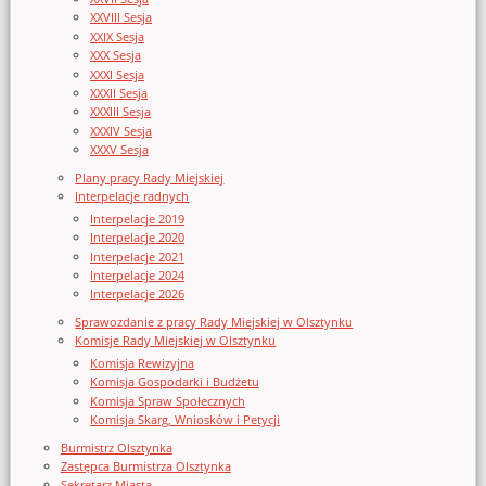
XXVIII Sesja
XXIX Sesja
XXX Sesja
XXXI Sesja
XXXII Sesja
XXXIII Sesja
XXXIV Sesja
XXXV Sesja
Plany pracy Rady Miejskiej
Interpelacje radnych
Interpelacje 2019
Interpelacje 2020
Interpelacje 2021
Interpelacje 2024
Interpelacje 2026
Sprawozdanie z pracy Rady Miejskiej w Olsztynku
Komisje Rady Miejskiej w Olsztynku
Komisja Rewizyjna
Komisja Gospodarki i Budżetu
Komisja Spraw Społecznych
Komisja Skarg, Wniosków i Petycji
Burmistrz Olsztynka
Zastępca Burmistrza Olsztynka
Sekretarz Miasta