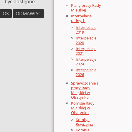
być dostępne.
Plany pracy Rady
Miejskiej
OK
ODMAWIAĆ
Interpelacje
radnych
Interpelacje
2019
Interpelacje
2020
Interpelacje
2021
Interpelacje
2024
Interpelacje
2026
Sprawozdanie z
pracy Rady
Miejskiej w
Olsztynku
Komisje Rady
Miejskiej w
Olsztynku
Komisja
Rewizyjna
Komisja