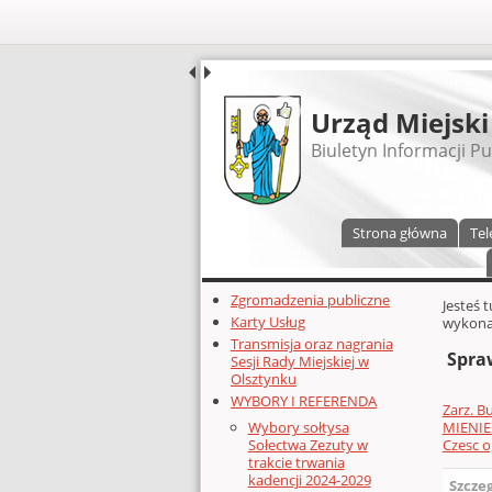
UDOSTĘPNIJ
Urząd Miejski
Biuletyn Informacji Pu
Menu główne
Strona główna
Tel
Dodatkowe zasoby (lewa kolumn
Zgromadzenia publiczne
Głównej 
Jesteś 
Karty Usług
wykona
Transmisja oraz nagrania
Spra
Sesji Rady Miejskiej w
Olsztynku
WYBORY I REFERENDA
Zarz. B
MIENIE
Wybory sołtysa
Czesc 
Sołectwa Zezuty w
trakcie trwania
kadencji 2024-2029
Szcze