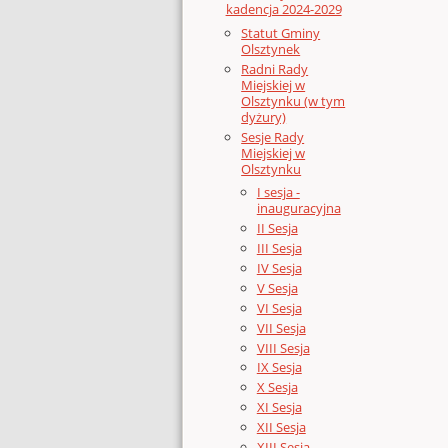
kadencja 2024-2029
Statut Gminy
Olsztynek
Radni Rady
Miejskiej w
Olsztynku (w tym
dyżury)
Sesje Rady
Miejskiej w
Olsztynku
I sesja -
inauguracyjna
II Sesja
III Sesja
IV Sesja
V Sesja
VI Sesja
VII Sesja
VIII Sesja
IX Sesja
X Sesja
XI Sesja
XII Sesja
XIII Sesja