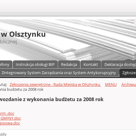
S
 w Olsztynku
blicznej
efony
Instrukcja obsługi BIP
Redakcja
Kontakt
Deklaracja dostę
Zintegrowany System Zarządzania oraz System Antykorupcyjny
Zgłosze
a)
zawartości
tutaj:
Zgłoszenia zewnętrzne - Rada Miejska w Olsztynku
MENU
Archiw
nia budżetu za 2008 rok
wozdanie z wykonania budżetu za 2008 rok
urm .doc
 GMINY.doc
opisowa.doc
góły