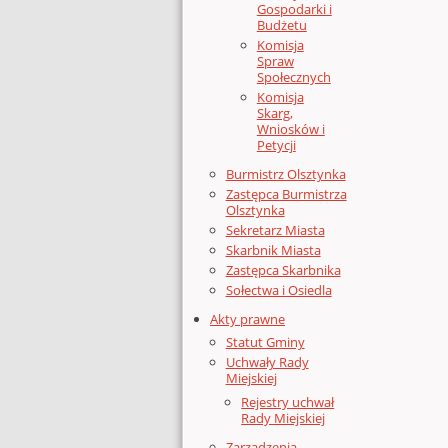
Gospodarki i
Budżetu
Komisja
Spraw
Społecznych
Komisja
Skarg,
Wniosków i
Petycji
Burmistrz Olsztynka
Zastępca Burmistrza
Olsztynka
Sekretarz Miasta
Skarbnik Miasta
Zastępca Skarbnika
Sołectwa i Osiedla
Akty prawne
Statut Gminy
Uchwały Rady
Miejskiej
Rejestry uchwał
Rady Miejskiej
Zarządzenia