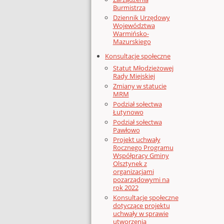
Burmistrza
Dziennik Urzędowy
Województwa
Warmińsko-
Mazurskiego
Konsultacje społeczne
Statut Młodzieżowej
Rady Miejskiej
Zmiany w statucie
MRM
Podział sołectwa
Łutynowo
Podział sołectwa
Pawłowo
Projekt uchwały
Rocznego Programu
Współpracy Gminy
Olsztynek z
organizacjami
pozarządowymi na
rok 2022
Konsultacje społeczne
dotyczące projektu
uchwały w sprawie
utworzenia