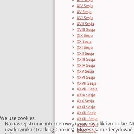
XIV Sesja
XV Sesja
XVI Sesja
XVII Sesja
XVIII Sesja
XIX Sesja
XX Sesja
XXI Sesja
XXII Sesja
XXIII Sesja
XXIV Sesja
XXV Sesja
XXVI Sesja
XXVII Sesja
XXVIII Sesja
XXIX Sesja
XXX Sesja
XXXI Sesja
XXXII Sesja
We use cookies
XXXIII Sesja
Na naszej stronie internetowej używamy plików cookie. N
XXXIV Sesja
użytkownika (Tracking Cookies). Możesz sam zdecydować, c
XXXV Sesja