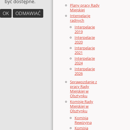
być dostępne.
Plany pracy Rady
Miejskiej
OK
ODMAWIAĆ
Interpelacje
radnych
Interpelacje
2019
Interpelacje
2020
Interpelacje
2021
Interpelacje
2024
Interpelacje
2026
Sprawozdanie z
pracy Rady
Miejskiej w
Olsztynku
Komisje Rady
Miejskiej w
Olsztynku
Komisja
Rewizyjna
Komisja