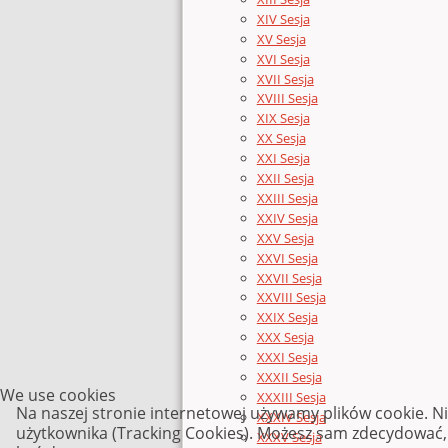
XIV Sesja
XV Sesja
XVI Sesja
XVII Sesja
XVIII Sesja
XIX Sesja
XX Sesja
XXI Sesja
XXII Sesja
XXIII Sesja
XXIV Sesja
XXV Sesja
XXVI Sesja
XXVII Sesja
XXVIII Sesja
XXIX Sesja
XXX Sesja
XXXI Sesja
XXXII Sesja
We use cookies
XXXIII Sesja
Na naszej stronie internetowej używamy plików cookie. N
XXXIV Sesja
użytkownika (Tracking Cookies). Możesz sam zdecydować, c
XXXV Sesja