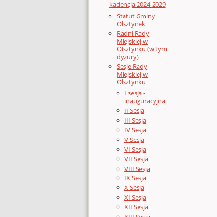
kadencja 2024-2029
Statut Gminy
Olsztynek
Radni Rady
Miejskiej w
Olsztynku (w tym
dyżury)
Sesje Rady
Miejskiej w
Olsztynku
I sesja -
inauguracyjna
II Sesja
III Sesja
IV Sesja
V Sesja
VI Sesja
VII Sesja
VIII Sesja
IX Sesja
X Sesja
XI Sesja
XII Sesja
XIII Sesja