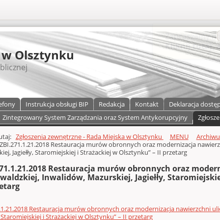
S
 w Olsztynku
blicznej
efony
Instrukcja obsługi BIP
Redakcja
Kontakt
Deklaracja dostę
Zintegrowany System Zarządzania oraz System Antykorupcyjny
Zgłosze
a)
zawartości
tutaj:
Zgłoszenia zewnętrzne - Rada Miejska w Olsztynku
MENU
Archiw
ZBI.271.1.21.2018 Restauracja murów obronnych oraz modernizacja nawierzc
ej, Jagiełły, Staromiejskiej i Strażackiej w Olsztynku” – II przetarg
271.1.21.2018 Restauracja murów obronnych oraz modern
aldzkiej, Inwalidów, Mazurskiej, Jagiełły, Staromiejskie
zetarg
.1.21.2018 Restauracja murów obronnych oraz modernizacja nawierzchni ulic
, Staromiejskiej i Strażackiej w Olsztynku” – II przetarg