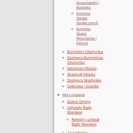
Gospodarki i
Budżetu
Komisja
Spraw
Społecznych
Komisja
Skarg,
Wniosków i
Petycji
Burmistrz Olsztynka
Zastępca Burmistrza
Olsztynka
Sekretarz Miasta
Skarbnik Miasta
Zastępca Skarbnika
Sołectwa i Osiedla
Akty prawne
Statut Gminy
Uchwały Rady
Miejskiej
Rejestry uchwał
Rady Miejskiej
Zarządzenia