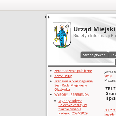
UDOSTĘPNIJ
Urząd Miejski
Biuletyn Informacji Pu
Menu główne
Strona główna
Tel
Dodatkowe zasoby (lewa kolumn
Zgromadzenia publiczne
Głównej 
Jesteś 
Karty Usług
2018
Mazurski
Transmisja oraz nagrania
Sesji Rady Miejskiej w
ZBI.
Olsztynku
Grunw
WYBORY I REFERENDA
II pr
Wybory sołtysa
Sołectwa Zezuty w
trakcie trwania
ZBI.271
kadencji 2024-2029
Jagiełły