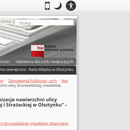
PANEL
.
Przełącz do wersji mobilnej
.
Tryb nocny: Ten tryb ustawia niski
.
Mobilny
Tryb
DOSTĘPNOŚCI
nocny
zukaj
SZUKAJ
pności
Ułatwienia dla osób niesłyszących
nia zewnętrzne - Rada Miejska w Olsztynku
um
Zamówienia Publiczne - arch
Rok
hni ulicy Grunwaldzkiej, Inwalidów,
izacja nawierzchni ulicy
j i Strażackiej w Olsztynku” –
y Grunwaldzkiej, Inwalidów, Mazurskiej,