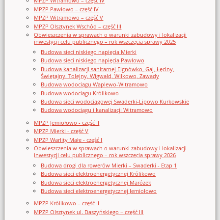
MPZP Witramowo – część IV
MPZP Pawłowo – część IV
MPZP Witramowo – część V
MPZP Olsztynek Wschód – część III
Obwieszczenia w sprawach o warunki zabudowy i lokalizacji
inwestycji celu publicznego – rok wszczęcia sprawy 2025
Budowa sieci niskiego napięcia Mierki
Budowa sieci niskiego napięcia Pawłowo
Budowa kanalizacji sanitarnej Elgnówko, Gaj, Łęciny,
Świętajny, Tolejny, Wigwałd, Wilkowo, Zawady
Budowa wodociągu Waplewo-Witramowo
Budowa wodociągu Królikowo
Budowa sieci wodociągowej Swaderki-Lipowo Kurkowskie
Budowa wodociągu i kanalizacji Witramowo
MPZP Jemiołowo - część II
MPZP Mierki - część V
MPZP Warlity Małe - część I
Obwieszczenia w sprawach o warunki zabudowy i lokalizacji
inwestycji celu publicznego – rok wszczęcia sprawy 2026
Budowa drogi dla rowerów Mierki – Swaderki - Etap 1
Budowa sieci elektroenergetycznej Królikowo
Budowa sieci elektroenergetycznej Marózek
Budowa sieci elektroenergetycznej Jemiołowo
MPZP Królikowo – część II
MPZP Olsztynek ul. Daszyńskiego – część III