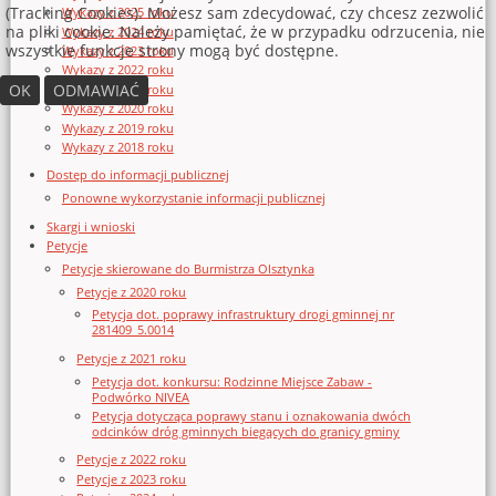
(Tracking Cookies). Możesz sam zdecydować, czy chcesz zezwolić
Wykazy z 2025 roku
na pliki cookie. Należy pamiętać, że w przypadku odrzucenia, nie
Wykazy z 2024 roku
wszystkie funkcje strony mogą być dostępne.
Wykazy z 2023 roku
Wykazy z 2022 roku
OK
ODMAWIAĆ
Wykazy z 2021 roku
Wykazy z 2020 roku
Wykazy z 2019 roku
Wykazy z 2018 roku
Dostęp do informacji publicznej
Ponowne wykorzystanie informacji publicznej
Skargi i wnioski
Petycje
Petycje skierowane do Burmistrza Olsztynka
Petycje z 2020 roku
Petycja dot. poprawy infrastruktury drogi gminnej nr
281409_5.0014
Petycje z 2021 roku
Petycja dot. konkursu: Rodzinne Miejsce Zabaw -
Podwórko NIVEA
Petycja dotycząca poprawy stanu i oznakowania dwóch
odcinków dróg gminnych biegących do granicy gminy
Petycje z 2022 roku
Petycje z 2023 roku