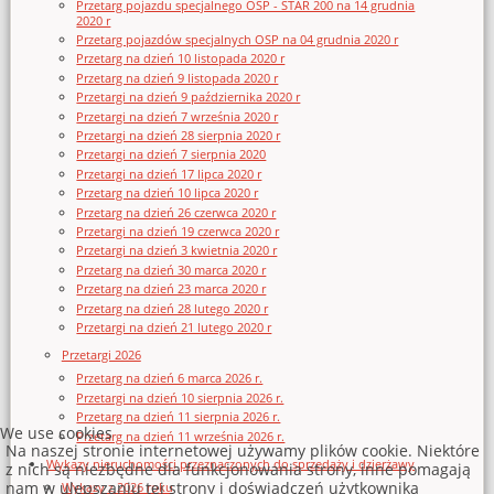
Przetarg pojazdu specjalnego OSP - STAR 200 na 14 grudnia
2020 r
Przetarg pojazdów specjalnych OSP na 04 grudnia 2020 r
Przetarg na dzień 10 listopada 2020 r
Przetarg na dzień 9 listopada 2020 r
Przetargi na dzień 9 października 2020 r
Przetargi na dzień 7 września 2020 r
Przetargi na dzień 28 sierpnia 2020 r
Przetargi na dzień 7 sierpnia 2020
Przetargi na dzień 17 lipca 2020 r
Przetarg na dzień 10 lipca 2020 r
Przetarg na dzień 26 czerwca 2020 r
Przetargi na dzień 19 czerwca 2020 r
Przetargi na dzień 3 kwietnia 2020 r
Przetarg na dzień 30 marca 2020 r
Przetarg na dzień 23 marca 2020 r
Przetarg na dzień 28 lutego 2020 r
Przetargi na dzień 21 lutego 2020 r
Przetargi 2026
Przetarg na dzień 6 marca 2026 r.
Przetargi na dzień 10 sierpnia 2026 r.
Przetarg na dzień 11 sierpnia 2026 r.
We use cookies
Przetarg na dzień 11 września 2026 r.
Na naszej stronie internetowej używamy plików cookie. Niektóre
Wykazy nieruchomości przeznaczonych do sprzedaży i dzierżawy
z nich są niezbędne dla funkcjonowania strony, inne pomagają
nam w ulepszaniu tej strony i doświadczeń użytkownika
Wykazy z 2026 roku