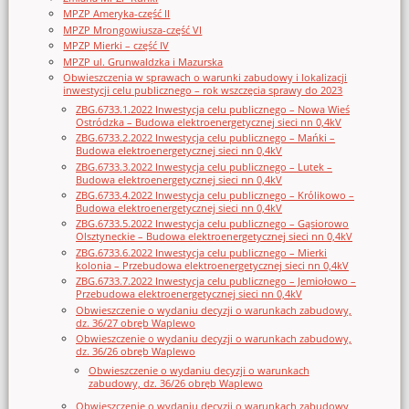
MPZP Ameryka-część II
MPZP Mrongowiusza-część VI
MPZP Mierki – część IV
MPZP ul. Grunwaldzka i Mazurska
Obwieszczenia w sprawach o warunki zabudowy i lokalizacji
inwestycji celu publicznego – rok wszczęcia sprawy do 2023
ZBG.6733.1.2022 Inwestycja celu publicznego – Nowa Wieś
Ostródzka – Budowa elektroenergetycznej sieci nn 0,4kV
ZBG.6733.2.2022 Inwestycja celu publicznego – Mańki –
Budowa elektroenergetycznej sieci nn 0,4kV
ZBG.6733.3.2022 Inwestycja celu publicznego – Lutek –
Budowa elektroenergetycznej sieci nn 0,4kV
ZBG.6733.4.2022 Inwestycja celu publicznego – Królikowo –
Budowa elektroenergetycznej sieci nn 0,4kV
ZBG.6733.5.2022 Inwestycja celu publicznego – Gąsiorowo
Olsztyneckie – Budowa elektroenergetycznej sieci nn 0,4kV
ZBG.6733.6.2022 Inwestycja celu publicznego – Mierki
kolonia – Przebudowa elektroenergetycznej sieci nn 0,4kV
ZBG.6733.7.2022 Inwestycja celu publicznego – Jemiołowo –
Przebudowa elektroenergetycznej sieci nn 0,4kV
Obwieszczenie o wydaniu decyzji o warunkach zabudowy,
dz. 36/27 obręb Waplewo
Obwieszczenie o wydaniu decyzji o warunkach zabudowy,
dz. 36/26 obręb Waplewo
Obwieszczenie o wydaniu decyzji o warunkach
zabudowy, dz. 36/26 obręb Waplewo
Obwieszczenie o wydaniu decyzji o warunkach zabudowy,