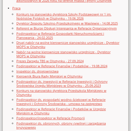
alkoholowych w 2026 roku na terenie miasta i gminy Olsztynek
Praca
Konkurs na stanowisko dyrektora Szkoły Podstawowej nr 1 im.
Noblistów Polskich w Olsztynku - 19.06.2026
Dyrektor Zespołu Szkolno-Przedszkolnego w Waplewie - 14.08.2025
Referent w Biurze Obsługi Interesanta w Referacie Organizacyjnym
Podinspektor w Referacie Gospodarki Nieruchomościami i
Planowania - 24.02.2025
Drugi nabór na wolne kierownicze stanowisko urzędnicze - Dyrektor
MOPS w Olsztynku
Nabór na wolne kierownicze stanowisko urzędnicze - Dyrektor
MOPS w Olsztynku
Prezes Zarządu TBS w Olsztynku - 27.09.2024
Podinspektor w Referacie Finansów i Podatków - 19.08.2024
Inspektor ds. drogownictwa
Kierownik Biura Rady Miejskiej w Olsztynku
Podinspektor ds. inwestycji w Referacie Inwestycji i Ochrony
Środowiska Urzędu Miejskiego w Olsztynku - 25.09.2023
Konkurs na stanowisko dyrektora Przedszkola Miejskiego w
Olsztynku
Podinspektor ds. gospodarki wodno-ściekowej w Referacie
Inwestycji i Ochrony Środowiska - umowa na zastępstwo
Podinspektor w Referacie Finansów i Podatków w Urzędzie
Miejskim w Olsztynku
Podinspektor/inspektor w Referacie Promocji
Podinspektor ds. obronnych, obrony cywilnej i zarządzania
kryzysowego