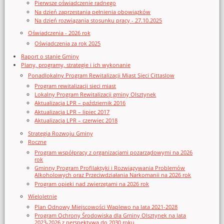
Pierwsze oświadczenie radnego
Na dzień zaprzestania pełnienia obowiązków
Na dzień rozwiązania stosunku pracy - 27.10.2025
Oświadczenia - 2026 rok
Oświadczenia za rok 2025
Raport o stanie Gminy
Plany, programy, strategie i ich wykonanie
Ponadlokalny Program Rewitalizacji Miast Sieci Cittaslow
Program rewitalizacji sieci miast
Lokalny Program Rewitalizacji gminy Olsztynek
Aktualizacja LPR – październik 2016
Aktualizacja LPR – lipiec 2017
Aktualizacja LPR – czerwiec 2018
Strategia Rozwoju Gminy
Roczne
Program współpracy z organizacjami pozarządowymi na 2026
rok
Gminny Program Profilaktyki i Rozwiązywania Problemów
Alkoholowych oraz Przeciwdziałania Narkomanii na 2026 rok
Program opieki nad zwierzętami na 2026 rok
Wieloletnie
Plan Odnowy Miejscowości Waplewo na lata 2021-2028
Program Ochrony Środowiska dla Gminy Olsztynek na lata
2023-2026 z perspektywą do 2030 roku