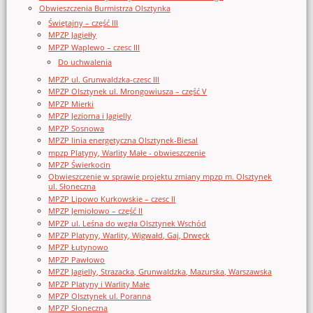
Obwieszczenia Burmistrza Olsztynka
Świętajny – część III
MPZP Jagiełły
MPZP Waplewo – czesc III
Do uchwalenia
MPZP ul. Grunwaldzka-czesc III
MPZP Olsztynek ul. Mrongowiusza – część V
MPZP Mierki
MPZP Jeziorna i Jagielly
MPZP Sosnowa
MPZP linia energetyczna Olsztynek-Biesal
mpzp Platyny, Warlity Małe - obwieszczenie
MPZP Świerkocin
Obwieszczenie w sprawie projektu zmiany mpzp m. Olsztynek
ul. Słoneczna
MPZP Lipowo Kurkowskie – czesc II
MPZP Jemiołowo – część II
MPZP ul. Leśna do węzła Olsztynek Wschód
MPZP Platyny, Warlity, Wigwałd, Gaj, Drwęck
MPZP Łutynowo
MPZP Pawłowo
MPZP Jagielly, Strazacka, Grunwaldzka, Mazurska, Warszawska
MPZP Platyny i Warlity Małe
MPZP Olsztynek ul. Poranna
MPZP Słoneczna