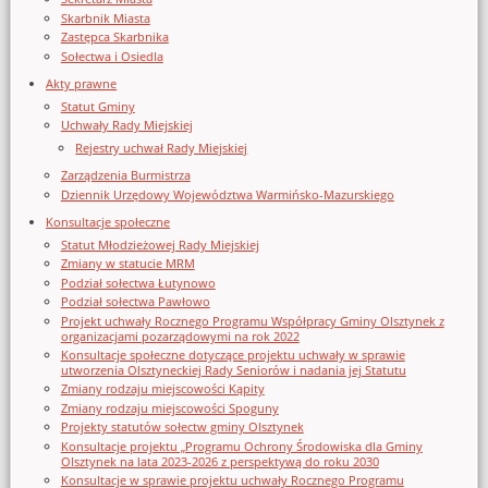
Skarbnik Miasta
Zastępca Skarbnika
Sołectwa i Osiedla
Akty prawne
Statut Gminy
Uchwały Rady Miejskiej
Rejestry uchwał Rady Miejskiej
Zarządzenia Burmistrza
Dziennik Urzędowy Województwa Warmińsko-Mazurskiego
Konsultacje społeczne
Statut Młodzieżowej Rady Miejskiej
Zmiany w statucie MRM
Podział sołectwa Łutynowo
Podział sołectwa Pawłowo
Projekt uchwały Rocznego Programu Współpracy Gminy Olsztynek z
organizacjami pozarządowymi na rok 2022
Konsultacje społeczne dotyczące projektu uchwały w sprawie
utworzenia Olsztyneckiej Rady Seniorów i nadania jej Statutu
Zmiany rodzaju miejscowości Kąpity
Zmiany rodzaju miejscowości Spoguny
Projekty statutów sołectw gminy Olsztynek
Konsultacje projektu „Programu Ochrony Środowiska dla Gminy
Olsztynek na lata 2023-2026 z perspektywą do roku 2030
Konsultacje w sprawie projektu uchwały Rocznego Programu