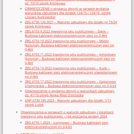
dz. 73/10 obręb Królikowo
OBWIESZCZENIE o wydaniu decyzji w sprawie wydania
warunków zabudowy dla działek 124/15 i 124/16, obręb
Lipowo Kurkowskie
ZBG.6730.129.2021 – Warunki zabudowy dla działki nr 73/24
obręb Królikowo
ZBG.6733.9.2022 Inwestycja celu publicznego – Ząbie –
Budowa kablowej elektroenergetycznej sieci nn 0,4kV
ZBG.6733.10.2022 Inwestycja celu publicznego – Mierki
(kolonia)– Budowa kablowej elektroenergetycznej sieci nn
0,4kV
ZBG.6733.11.2022 Inwestycja celu publicznego – Jemiołowo
(kolonia) – Budowa kablowej elektroenergetycznej sieci nn
0,4kV
ZBG.6733.13.2022 Inwestycja celu publicznego – Kurki –
Budowa kablowej sieci elektroenergetycznej oświetleniowej
nn 0,4kV
ZBG.6733.17.2022 Inwestycja celu publicznego – Gąsiorowo
Olsztyneckie – Budowa elektroenergetycznej sieci nn 0,4 kV
Obwieszczenie o wydaniu decyzji o warunkach zabudowy,
dz. 41/10 obręb Nowa Wieś Ostródzka
GNP.6730.185.2023 - Warunki zabudowy dla działki 1/13
obręb Lutek
Obwieszczenia w sprawach o warunki zabudowy i lokalizacji
inwestycji celu publicznego – rok wszczęcia sprawy 2024
ZBG.6733.1.2024 – Łutynowo – Budowa kablowej sieci
elektroenergetycznej nn 0,4 kV