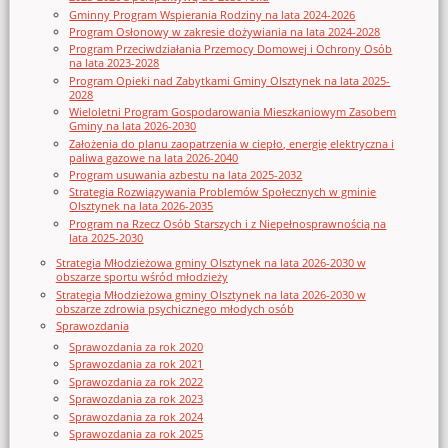
Gminny Program Wspierania Rodziny na lata 2024-2026
Program Osłonowy w zakresie dożywiania na lata 2024-2028
Program Przeciwdziałania Przemocy Domowej i Ochrony Osób
na lata 2023-2028
Program Opieki nad Zabytkami Gminy Olsztynek na lata 2025-
2028
Wieloletni Program Gospodarowania Mieszkaniowym Zasobem
Gminy na lata 2026-2030
Założenia do planu zaopatrzenia w ciepło, energię elektryczna i
paliwa gazowe na lata 2026-2040
Program usuwania azbestu na lata 2025-2032
Strategia Rozwiązywania Problemów Społecznych w gminie
Olsztynek na lata 2026-2035
Program na Rzecz Osób Starszych i z Niepełnosprawnością na
lata 2025-2030
Strategia Młodzieżowa gminy Olsztynek na lata 2026-2030 w
obszarze sportu wśród młodzieży
Strategia Młodzieżowa gminy Olsztynek na lata 2026-2030 w
obszarze zdrowia psychicznego młodych osób
Sprawozdania
Sprawozdania za rok 2020
Sprawozdania za rok 2021
Sprawozdania za rok 2022
Sprawozdania za rok 2023
Sprawozdania za rok 2024
Sprawozdania za rok 2025