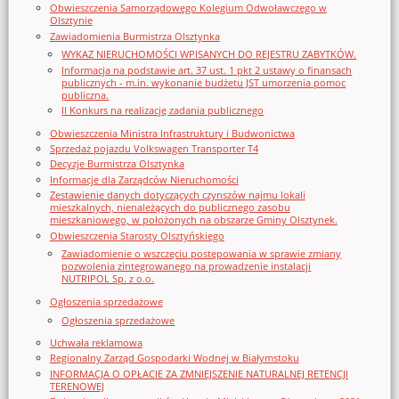
Obwieszczenia Samorządowego Kolegium Odwoławczego w
Olsztynie
Zawiadomienia Burmistrza Olsztynka
WYKAZ NIERUCHOMOŚCI WPISANYCH DO REJESTRU ZABYTKÓW.
Informacja na podstawie art. 37 ust. 1 pkt 2 ustawy o finansach
publicznych - m.in. wykonanie budżetu JST umorzenia pomoc
publiczna.
II Konkurs na realizację zadania publicznego
Obwieszczenia Ministra Infrastruktury i Budwonictwa
Sprzedaż pojazdu Volkswagen Transporter T4
Decyzje Burmistrza Olsztynka
Informacje dla Zarządców Nieruchomości
Zestawienie danych dotyczących czynszów najmu lokali
mieszkalnych, nienależących do publicznego zasobu
mieszkaniowego, w położonych na obszarze Gminy Olsztynek.
Obwieszczenia Starosty Olsztyńskiego
Zawiadomienie o wszczęciu postępowania w sprawie zmiany
pozwolenia zintegrowanego na prowadzenie instalacji
NUTRIPOL Sp. z o.o.
Ogłoszenia sprzedażowe
Ogłoszenia sprzedażowe
Uchwała reklamowa
Regionalny Zarząd Gospodarki Wodnej w Białymstoku
INFORMACJA O OPŁACIE ZA ZMNIEJSZENIE NATURALNEJ RETENCJI
TERENOWEJ