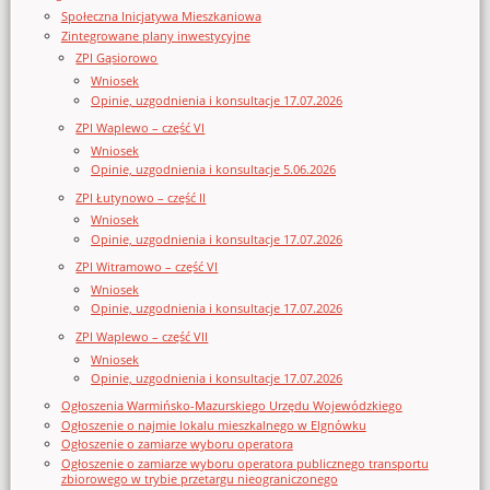
Społeczna Inicjatywa Mieszkaniowa
Zintegrowane plany inwestycyjne
ZPI Gąsiorowo
Wniosek
Opinie, uzgodnienia i konsultacje 17.07.2026
ZPI Waplewo – część VI
Wniosek
Opinie, uzgodnienia i konsultacje 5.06.2026
ZPI Łutynowo – część II
Wniosek
Opinie, uzgodnienia i konsultacje 17.07.2026
ZPI Witramowo – część VI
Wniosek
Opinie, uzgodnienia i konsultacje 17.07.2026
ZPI Waplewo – część VII
Wniosek
Opinie, uzgodnienia i konsultacje 17.07.2026
Ogłoszenia Warmińsko-Mazurskiego Urzędu Wojewódzkiego
Ogłoszenie o najmie lokalu mieszkalnego w Elgnówku
Ogłoszenie o zamiarze wyboru operatora
Ogłoszenie o zamiarze wyboru operatora publicznego transportu
zbiorowego w trybie przetargu nieograniczonego