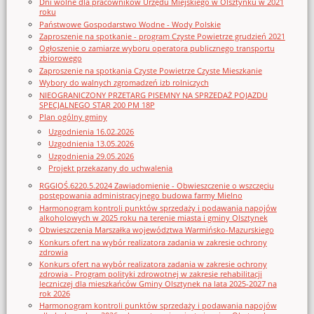
Dni wolne dla pracowników Urzędu Miejskiego w Olsztynku w 2021
roku
Państwowe Gospodarstwo Wodne - Wody Polskie
Zaproszenie na spotkanie - program Czyste Powietrze grudzień 2021
Ogłoszenie o zamiarze wyboru operatora publicznego transportu
zbiorowego
Zaproszenie na spotkania Czyste Powietrze Czyste Mieszkanie
Wybory do walnych zgromadzeń izb rolniczych
NIEOGRANICZONY PRZETARG PISEMNY NA SPRZEDAŻ POJAZDU
SPECJALNEGO STAR 200 PM 18P
Plan ogólny gminy
Uzgodnienia 16.02.2026
Uzgodnienia 13.05.2026
Uzgodnienia 29.05.2026
Projekt przekazany do uchwalenia
RGGIOŚ.6220.5.2024 Zawiadomienie - Obwieszczenie o wszczęciu
postępowania administracyjnego budowa farmy Mielno
Harmonogram kontroli punktów sprzedaży i podawania napojów
alkoholowych w 2025 roku na terenie miasta i gminy Olsztynek
Obwieszczenia Marszałka województwa Warmińsko-Mazurskiego
Konkurs ofert na wybór realizatora zadania w zakresie ochrony
zdrowia
Konkurs ofert na wybór realizatora zadania w zakresie ochrony
zdrowia - Program polityki zdrowotnej w zakresie rehabilitacji
leczniczej dla mieszkańców Gminy Olsztynek na lata 2025-2027 na
rok 2026
Harmonogram kontroli punktów sprzedaży i podawania napojów