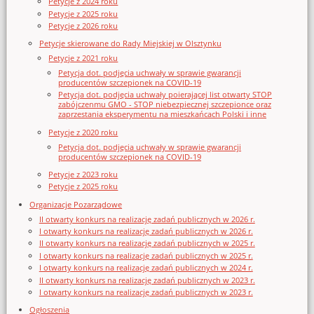
Petycje z 2024 roku
Petycje z 2025 roku
Petycje z 2026 roku
Petycje skierowane do Rady Miejskiej w Olsztynku
Petycje z 2021 roku
Petycja dot. podjęcia uchwały w sprawie gwarancji
producentów szczepionek na COVID-19
Petycja dot. podjęcia uchwały poierającej list otwarty STOP
zabójczenmu GMO - STOP niebezpiecznej szczepionce oraz
zaprzestania eksperymentu na mieszkańcach Polski i inne
Petycje z 2020 roku
Petycja dot. podjęcia uchwały w sprawie gwarancji
producentów szczepionek na COVID-19
Petycje z 2023 roku
Petycje z 2025 roku
Organizacje Pozarządowe
II otwarty konkurs na realizację zadań publicznych w 2026 r.
I otwarty konkurs na realizację zadań publicznych w 2026 r.
II otwarty konkurs na realizację zadań publicznych w 2025 r.
I otwarty konkurs na realizację zadań publicznych w 2025 r.
I otwarty konkurs na realizację zadań publicznych w 2024 r.
II otwarty konkurs na realizację zadań publicznych w 2023 r.
I otwarty konkurs na realizację zadań publicznych w 2023 r.
Ogłoszenia