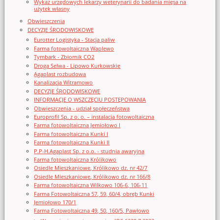
Wykaz urzędowych lekarzy weterynarii do badania mięsa na
użytek własny
Obwieszczenia
DECYZJE ŚRODOWISKOWE
Eurotter Logistyka - Stacja paliw
Farma fotowoltaiczna Waplewo
Tymbark - Zbiornik CO2
Droga Selwa - Lipowo Kurkowskie
Agaplast rozbudowa
Kanalizacja Witramowo
DECYZJE ŚRODOWISKOWE
INFORMACJE O WSZCZĘCIU POSTĘPOWANIA
Obwieszczenia - udział społeczeństwa
Europrofil Sp. z o. o. – instalacja fotowoltaiczna
Farma fotowoltaiczna Jemiołowo I
Farma fotowoltaiczna Kunki I
Farma fotowoltaiczna Kunki II
P.P-H.Agaplast Sp. z o.o. - studnia awaryjna
Farma fotowoltaiczna Królikowo
Osiedle Mieszkaniowe, Królikowo dz. nr 42/7
Osiedle Mieszkaniowe, Królikowo dz. nr 166/8
Farma fotowoltaiczna Wilkowo 106-6, 106-11
Farma Fotowoltaiczna 57, 59, 60/4, obręb Kunki
Jemiołowo 170/1
Farma Fotowoltaiczna 49, 50, 160/5, Pawłowo