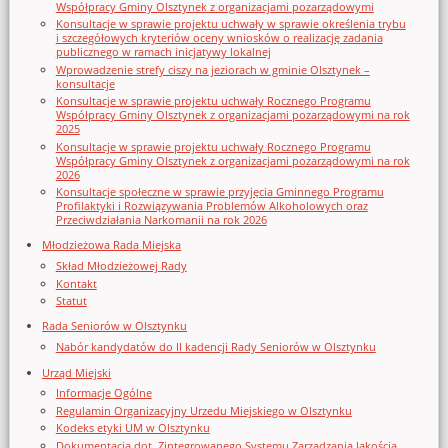
Współpracy Gminy Olsztynek z organizacjami pozarządowymi
Konsultacje w sprawie projektu uchwały w sprawie określenia trybu
i szczegółowych kryteriów oceny wniosków o realizację zadania
publicznego w ramach inicjatywy lokalnej
Wprowadzenie strefy ciszy na jeziorach w gminie Olsztynek –
konsultacje
Konsultacje w sprawie projektu uchwały Rocznego Programu
Współpracy Gminy Olsztynek z organizacjami pozarządowymi na rok
2025
Konsultacje w sprawie projektu uchwały Rocznego Programu
Współpracy Gminy Olsztynek z organizacjami pozarządowymi na rok
2026
Konsultacje społeczne w sprawie przyjęcia Gminnego Programu
Profilaktyki i Rozwiązywania Problemów Alkoholowych oraz
Przeciwdziałania Narkomanii na rok 2026
Młodzieżowa Rada Miejska
Skład Młodzieżowej Rady
Kontakt
Statut
Rada Seniorów w Olsztynku
Nabór kandydatów do II kadencji Rady Seniorów w Olsztynku
Urząd Miejski
Informacje Ogólne
Regulamin Organizacyjny Urzedu Miejskiego w Olsztynku
Kodeks etyki UM w Olsztynku
Dokumentacja dot. Zintegrowanego Systemu Zarządzania Jakością