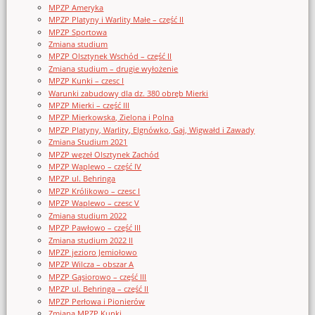
MPZP Ameryka
MPZP Platyny i Warlity Małe – część II
MPZP Sportowa
Zmiana studium
MPZP Olsztynek Wschód – część II
Zmiana studium – drugie wyłożenie
MPZP Kunki – czesc I
Warunki zabudowy dla dz. 380 obręb Mierki
MPZP Mierki – część III
MPZP Mierkowska, Zielona i Polna
MPZP Platyny, Warlity, Elgnówko, Gaj, Wigwałd i Zawady
Zmiana Studium 2021
MPZP węzeł Olsztynek Zachód
MPZP Waplewo – część IV
MPZP ul. Behringa
MPZP Królikowo – czesc I
MPZP Waplewo – czesc V
Zmiana studium 2022
MPZP Pawłowo – część III
Zmiana studium 2022 II
MPZP jezioro Jemiołowo
MPZP Wilcza – obszar A
MPZP Gąsiorowo – część III
MPZP ul. Behringa – część II
MPZP Perłowa i Pionierów
Zmiana MPZP Kunki