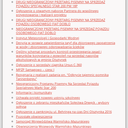
DRUGI NIEOGRANICZONY PRZETARG PISEMNY NA SPRZEDAŻ
POJAZDU SPECJALNEGO STAR 200 PM 18P
Ogłoszenie o otwartym naborze Partnera do wspólnego
przygotowania i realizacji projektu
DRUGI NIEOGRANICZONY PRZETARG PISEMNY NA SPRZEDAŻ
POJAZDU OSOBOWEGO FIAT DOBLO
NIEOGRANICZONY PRZETARG PISEMNY NA SPRZEDAŻ POJAZDU
OSOBOWEGO FIAT DOBLO
Instytut Meteorologii i Gospodarki Wodnej
Decyzja w sprawie zatwierdzenia taryf dla zbiorowego zaopatrzenia
w wodę i zbiorowego odprowadzania ścieków
Ogólny schemat procedury kontroli przestrzegania zasad i
warunków korzystania z zezwoleń na sprzedaż napojów
alkoholowych w gminie Olsztynek
Ogłoszenie o sprzedaży ciągnika Ursus C-360
MPZP Samagowo – czesc I
Rezygnacja z realizacji zadania pn. "Odkrycie tajemnic pomnika
Tannenbergu"
Nieograniczony Przetargu Pisemny Na Sprzedaż Pojazdu
Specjalnego Marki Star_200
Informacje i komunikaty
Uchwała projekt nowego ustroju szkolnego
Ogłoszenie o zebraniu mieszkańców Sołectwa Drwęck - wybory
sołtysa
Ogłoszenie o zamknięciu ul. Behringa na czas Dni Olsztynka 2016
Pozostałe obwieszczenia
Samorząd Województwa Warmińsko-Mazurskiego
Obwieszczenia Wojewody Warmińsko-Mazurskiego