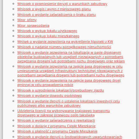
Wniosek o przeniesienie decyzji o warunkach zabudowy
Wniosek o wypis i wyrys z miejscowego planu
Wniosek o wydanie zaświadczenia o braku planu
Wzor_oferty
Wzor_sprawozdania
Wniosek o wykup lokalu użytkowego
Wniosek o wykup lokalu mieszkalnego
Wnisek o wydanie zezwolenia na wykreślenie hipoteki z KW
Wniosek o nadanie numeru porządkowego nieruchomości
Wniosek o wydanie zezwolenia na lokalizację w pasie drogowym
obiektów budowlanych lub urządzeń niezwiązanych z potrzebami
zarządzania drogami lub potrzebami ruchu drogowego oraz reklam
Wniosek o wydanie zezwolenia na zajęcie pasa drogowego w celu
umieszczenia urządzeń infrastruktury technicznej niezwiązanych z
potrzebami zarządzania drogami lub potrzebami ruchu drogowego
Wniosek o wydanie zezwolenia na zajęcie pasa drogowego drogi
gminnej w celu prowadzenia robót
Wniosek o uzgodnienie lokalizacji/przebudowy zjazdu
Wniosek o wydanie dowodu osobistego
Wniosek o wydanie decyzji o ustalenie lokalizacji inwestycji celu
publicznego albo warunków zabudowy
Udzielenia licencji na wykonywanie krajowego transportu
drogowego w zakresie przewozu osób taksówką
Wniosek o wydanie zaświadczenia o rewitalizacji
Wniosek o dotację z programu Ciepłe Mieszkanie
Wniosek o płatność z programu Ciepłe Mieszkanie
Wniosek o wydanie decyzji o środowiskowych uwarunkowaniach