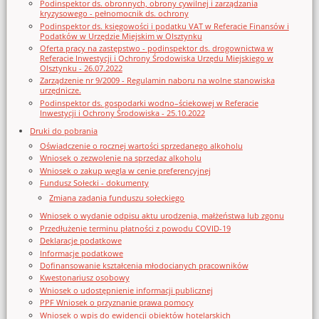
Podinspektor ds. obronnych, obrony cywilnej i zarządzania
kryzysowego - pełnomocnik ds. ochrony
Podinspektor ds. księgowości i podatku VAT w Referacie Finansów i
Podatków w Urzędzie Miejskim w Olsztynku
Oferta pracy na zastępstwo - podinspektor ds. drogownictwa w
Referacie Inwestycji i Ochrony Środowiska Urzędu Miejskiego w
Olsztynku - 26.07.2022
Zarządzenie nr 9/2009 - Regulamin naboru na wolne stanowiska
urzędnicze.
Podinspektor ds. gospodarki wodno–ściekowej w Referacie
Inwestycji i Ochrony Środowiska - 25.10.2022
Druki do pobrania
Oświadczenie o rocznej wartości sprzedanego alkoholu
Wniosek o zezwolenie na sprzedaz alkoholu
Wniosek o zakup węgla w cenie preferencyjnej
Fundusz Sołecki - dokumenty
Zmiana zadania funduszu sołeckiego
Wniosek o wydanie odpisu aktu urodzenia, małżeństwa lub zgonu
Przedłużenie terminu płatności z powodu COVID-19
Deklaracje podatkowe
Informacje podatkowe
Dofinansowanie kształcenia młodocianych pracowników
Kwestonariusz osobowy
Wniosek o udostępnienie informacji publicznej
PPF Wniosek o przyznanie prawa pomocy
Wniosek o wpis do ewidencji obiektów hotelarskich