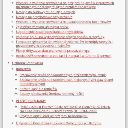
Wniosek o wydanie zezwolenia na przejazd pojazdów ciężarowych
po drodze gminnej objętej ograniczeniem tonażowym
Dotacje do budowy studni głębinowych
Dotacje na przydomowe oczyszczalnie
Wniosek o wydanie zezwolenia na usunięcie drzew lub krzewów
Zgłoszenie zamiaru usunięcia drzew
Uzgodnienie zasad korzystania z przystanków
Wydanie opinii na wykorzystanie dróg w sposób szczególny
Formularz zgłoszenia do ewidencji zbiorników bezodpływowych i
przydomowych oczyszczalni ścieków
Pismo dotyczące aktu planowania przestrzennego
modeLOWE przestrzenie edukacji i integracji w Gminie Olsztynek
Ochrona Środowiska
Rolnictwo
Szacowanie szkód spowodowanych przez zwierzęta łowne
Szacowanie szkód spowodowanych niekorzystnymi zjawiskami
atmosferycznymi
Komunikaty dla rolników
Zasady stosowania środków ochrony roślin
PLANY I PROGRAMY
„PROGRAM OCHRONY ŚRODOWISKA DLA GMINY OLSZTYNEK
NA LATA 2019-2022 Z PERSPEKTYWĄ DO ROKU 2026”
Program opieki nad zwierzętami bezdomnymi
Ogloszenie Powiatowego Lekarza Weterynarii w Olsztynie