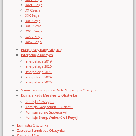
XXVIII Sesja
XXIX Sesja
XXX Sesja
XXXI Sesja
XXXII Sesja
XXXIII Sesja
XXXIV Sesja
XXXV Sesja
Plany pracy Rady Miejskiej
Interpelacje radnych
Interpelacje 2019
Interpelacje 2020
Interpelacje 2021
Interpelacje 2024
Interpelacje 2026
Sprawozdanie z pracy Rady Miejskiej w Olsztynku
Komisje Rady Miejskiej w Olsztynku
Komisja Rewizyjna
Komisja Gospodarki i Budżetu
Komisja Spraw Społecznych
Komisja Skarg, Wniosków i Petycji
Burmistrz Olsztynka
Zastępca Burmistrza Olsztynka
Sekretarz Miasta