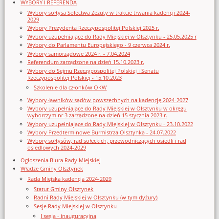
WYBORY I REFERENDA
Wybory sołtysa Sołectwa Zezuty w trakcie trwania kadencji 2024-
2029
Wybory Prezydenta Rzeczypospolitej Polskiej 2025 r.
Wybory uzupełniające do Rady Miejskiej w Olsztynku - 25.05.2025 r
Wybory do Parlamentu Europejskiego - 9 czerwca 2024 r.
Wybory samorządowe 2024 r. - 7.04.2024
Referendum zarządzone na dzień 15.10.2023 r.
Wybory do Sejmu Rzeczypospolitej Polskiej i Senatu
Rzeczypospolitej Polskiej - 15.10.2023
Szkolenie dla członków OKW
Wybory ławników sądów powszechnych na kadencję 2024-2027
Wybory uzupełniające do Rady Miejskiej w Olsztynku w okręgu
wyborczym nr 3 zarządzone na dzień 15 stycznia 2023 r.
Wybory uzupełniające do Rady Miejskiej w Olsztynku - 23.10.2022
Wybory Przedterminowe Burmistrza Olsztynka - 24.07.2022
Wybory sołtysów, rad sołeckich, przewodniczących osiedli i rad
osiedlowych 2024-2029
Ogłoszenia Biura Rady Miejskiej
Władze Gminy Olsztynek
Rada Miejska kadencja 2024-2029
Statut Gminy Olsztynek
Radni Rady Miejskiej w Olsztynku (w tym dyżury)
Sesje Rady Miejskiej w Olsztynku
I sesja - inauguracyjna