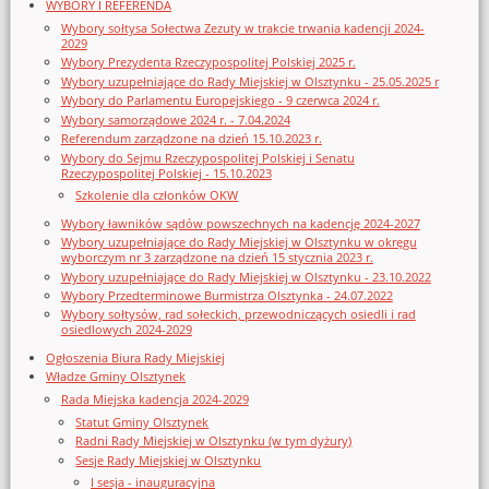
WYBORY I REFERENDA
Wybory sołtysa Sołectwa Zezuty w trakcie trwania kadencji 2024-
2029
Wybory Prezydenta Rzeczypospolitej Polskiej 2025 r.
Wybory uzupełniające do Rady Miejskiej w Olsztynku - 25.05.2025 r
Wybory do Parlamentu Europejskiego - 9 czerwca 2024 r.
Wybory samorządowe 2024 r. - 7.04.2024
Referendum zarządzone na dzień 15.10.2023 r.
Wybory do Sejmu Rzeczypospolitej Polskiej i Senatu
Rzeczypospolitej Polskiej - 15.10.2023
Szkolenie dla członków OKW
Wybory ławników sądów powszechnych na kadencję 2024-2027
Wybory uzupełniające do Rady Miejskiej w Olsztynku w okręgu
wyborczym nr 3 zarządzone na dzień 15 stycznia 2023 r.
Wybory uzupełniające do Rady Miejskiej w Olsztynku - 23.10.2022
Wybory Przedterminowe Burmistrza Olsztynka - 24.07.2022
Wybory sołtysów, rad sołeckich, przewodniczących osiedli i rad
osiedlowych 2024-2029
Ogłoszenia Biura Rady Miejskiej
Władze Gminy Olsztynek
Rada Miejska kadencja 2024-2029
Statut Gminy Olsztynek
Radni Rady Miejskiej w Olsztynku (w tym dyżury)
Sesje Rady Miejskiej w Olsztynku
I sesja - inauguracyjna