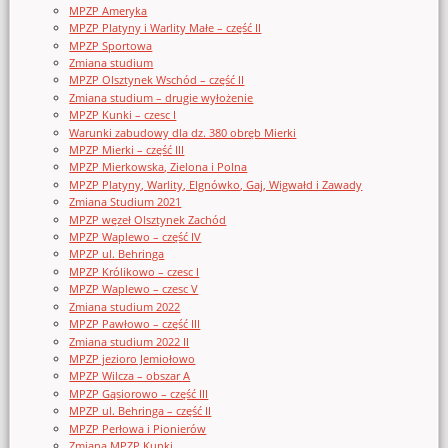
MPZP Ameryka
MPZP Platyny i Warlity Małe – część II
MPZP Sportowa
Zmiana studium
MPZP Olsztynek Wschód – część II
Zmiana studium – drugie wyłożenie
MPZP Kunki – czesc I
Warunki zabudowy dla dz. 380 obręb Mierki
MPZP Mierki – część III
MPZP Mierkowska, Zielona i Polna
MPZP Platyny, Warlity, Elgnówko, Gaj, Wigwałd i Zawady
Zmiana Studium 2021
MPZP węzeł Olsztynek Zachód
MPZP Waplewo – część IV
MPZP ul. Behringa
MPZP Królikowo – czesc I
MPZP Waplewo – czesc V
Zmiana studium 2022
MPZP Pawłowo – część III
Zmiana studium 2022 II
MPZP jezioro Jemiołowo
MPZP Wilcza – obszar A
MPZP Gąsiorowo – część III
MPZP ul. Behringa – część II
MPZP Perłowa i Pionierów
Zmiana MPZP Kunki