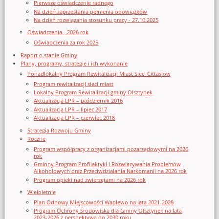
Pierwsze oświadczenie radnego
Na dzień zaprzestania pełnienia obowiązków
Na dzień rozwiązania stosunku pracy - 27.10.2025
Oświadczenia - 2026 rok
Oświadczenia za rok 2025
Raport o stanie Gminy
Plany, programy, strategie i ich wykonanie
Ponadlokalny Program Rewitalizacji Miast Sieci Cittaslow
Program rewitalizacji sieci miast
Lokalny Program Rewitalizacji gminy Olsztynek
Aktualizacja LPR – październik 2016
Aktualizacja LPR – lipiec 2017
Aktualizacja LPR – czerwiec 2018
Strategia Rozwoju Gminy
Roczne
Program współpracy z organizacjami pozarządowymi na 2026
rok
Gminny Program Profilaktyki i Rozwiązywania Problemów
Alkoholowych oraz Przeciwdziałania Narkomanii na 2026 rok
Program opieki nad zwierzętami na 2026 rok
Wieloletnie
Plan Odnowy Miejscowości Waplewo na lata 2021-2028
Program Ochrony Środowiska dla Gminy Olsztynek na lata
2023-2026 z perspektywą do 2030 roku