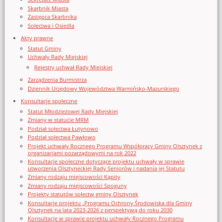
Skarbnik Miasta
Zastępca Skarbnika
Sołectwa i Osiedla
Akty prawne
Statut Gminy
Uchwały Rady Miejskiej
Rejestry uchwał Rady Miejskiej
Zarządzenia Burmistrza
Dziennik Urzędowy Województwa Warmińsko-Mazurskiego
Konsultacje społeczne
Statut Młodzieżowej Rady Miejskiej
Zmiany w statucie MRM
Podział sołectwa Łutynowo
Podział sołectwa Pawłowo
Projekt uchwały Rocznego Programu Współpracy Gminy Olsztynek z
organizacjami pozarządowymi na rok 2022
Konsultacje społeczne dotyczące projektu uchwały w sprawie
utworzenia Olsztyneckiej Rady Seniorów i nadania jej Statutu
Zmiany rodzaju miejscowości Kąpity
Zmiany rodzaju miejscowości Spoguny
Projekty statutów sołectw gminy Olsztynek
Konsultacje projektu „Programu Ochrony Środowiska dla Gminy
Olsztynek na lata 2023-2026 z perspektywą do roku 2030
Konsultacje w sprawie projektu uchwały Rocznego Programu