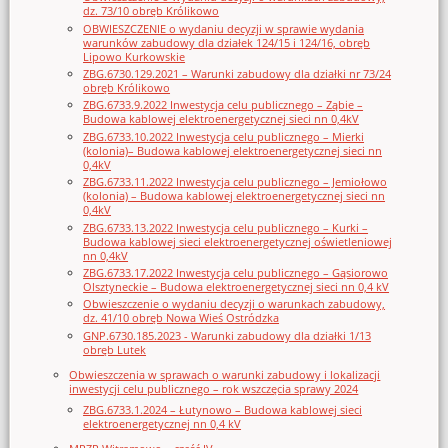
dz. 73/10 obręb Królikowo
OBWIESZCZENIE o wydaniu decyzji w sprawie wydania
warunków zabudowy dla działek 124/15 i 124/16, obręb
Lipowo Kurkowskie
ZBG.6730.129.2021 – Warunki zabudowy dla działki nr 73/24
obręb Królikowo
ZBG.6733.9.2022 Inwestycja celu publicznego – Ząbie –
Budowa kablowej elektroenergetycznej sieci nn 0,4kV
ZBG.6733.10.2022 Inwestycja celu publicznego – Mierki
(kolonia)– Budowa kablowej elektroenergetycznej sieci nn
0,4kV
ZBG.6733.11.2022 Inwestycja celu publicznego – Jemiołowo
(kolonia) – Budowa kablowej elektroenergetycznej sieci nn
0,4kV
ZBG.6733.13.2022 Inwestycja celu publicznego – Kurki –
Budowa kablowej sieci elektroenergetycznej oświetleniowej
nn 0,4kV
ZBG.6733.17.2022 Inwestycja celu publicznego – Gąsiorowo
Olsztyneckie – Budowa elektroenergetycznej sieci nn 0,4 kV
Obwieszczenie o wydaniu decyzji o warunkach zabudowy,
dz. 41/10 obręb Nowa Wieś Ostródzka
GNP.6730.185.2023 - Warunki zabudowy dla działki 1/13
obręb Lutek
Obwieszczenia w sprawach o warunki zabudowy i lokalizacji
inwestycji celu publicznego – rok wszczęcia sprawy 2024
ZBG.6733.1.2024 – Łutynowo – Budowa kablowej sieci
elektroenergetycznej nn 0,4 kV