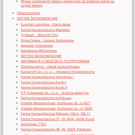
Wykaz urzędowych lekarzy weterynarii do badania mięsa na
użytek własny
Obwieszczenia
DECYZJE ŚRODOWISKOWE
Eurotter Logistyka - Stacja paliw
Farma fotowoltaiczna Waplewo
Tymbark - Zbiornik CO2
Droga Selwa - Lipowo Kurkowskie
Agaplast rozbudowa
Kanalizacja Witramowo
DECYZJE ŚRODOWISKOWE
INFORMACJE O WSZCZĘCIU POSTĘPOWANIA
Obwieszczenia - udział społeczeństwa
Europrofil Sp. z o. o. – instalacja fotowoltaiczna
Farma fotowoltaiczna Jemiołowo I
Farma fotowoltaiczna Kunki I
Farma fotowoltaiczna Kunki II
P.P-H.Agaplast Sp. z o.o. - studnia awaryjna
Farma fotowoltaiczna Królikowo
Osiedle Mieszkaniowe, Królikowo dz. nr 42/7
Osiedle Mieszkaniowe, Królikowo dz. nr 166/8
Farma fotowoltaiczna Wilkowo 106-6, 106-11
Farma Fotowoltaiczna 57, 59, 60/4, obręb Kunki
Jemiołowo 170/1
Farma Fotowoltaiczna 49, 50, 160/5, Pawłowo