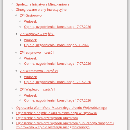
Społeczna Inicjatywa Mieszkaniowa
Zintegrowane plany inwestycyjne
ZPI Gąsiorowo
Wniosek
Opinie, uzgodnienia i konsultacje 17.07.2026
ZPI Waplewo – część VI
Wniosek
Opinie, uzgodnienia i konsultacje 5.06.2026
ZPI Łutynowo – część II
Wniosek
Opinie, uzgodnienia i konsultacje 17.07.2026
ZPI Witramowo – część VI
Wniosek
Opinie, uzgodnienia i konsultacje 17.07.2026
ZPI Waplewo – część VII
Wniosek
Opinie, uzgodnienia i konsultacje 17.07.2026
Ogłoszenia Warmińsko-Mazurskiego Urzędu Wojewódzkiego
Ogłoszenie o najmie lokalu mieszkalnego w Elgnówku
Ogłoszenie o zamiarze wyboru operatora
Ogłoszenie o zamiarze wyboru operatora publicznego transportu
zbiorowego w trybie przetargu nieograniczonego