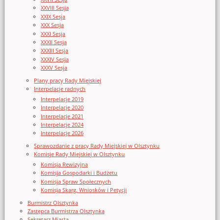
XXVIII Sesja
XXIX Sesja
XXX Sesja
XXXI Sesja
XXXII Sesja
XXXIII Sesja
XXXIV Sesja
XXXV Sesja
Plany pracy Rady Miejskiej
Interpelacje radnych
Interpelacje 2019
Interpelacje 2020
Interpelacje 2021
Interpelacje 2024
Interpelacje 2026
Sprawozdanie z pracy Rady Miejskiej w Olsztynku
Komisje Rady Miejskiej w Olsztynku
Komisja Rewizyjna
Komisja Gospodarki i Budżetu
Komisja Spraw Społecznych
Komisja Skarg, Wniosków i Petycji
Burmistrz Olsztynka
Zastępca Burmistrza Olsztynka
Sekretarz Miasta