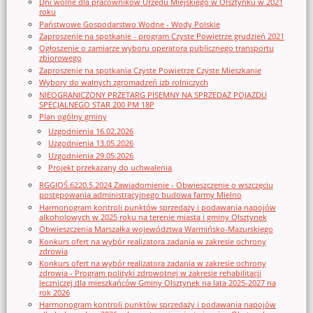
Dni wolne dla pracowników Urzędu Miejskiego w Olsztynku w 2021
roku
Państwowe Gospodarstwo Wodne - Wody Polskie
Zaproszenie na spotkanie - program Czyste Powietrze grudzień 2021
Ogłoszenie o zamiarze wyboru operatora publicznego transportu
zbiorowego
Zaproszenie na spotkania Czyste Powietrze Czyste Mieszkanie
Wybory do walnych zgromadzeń izb rolniczych
NIEOGRANICZONY PRZETARG PISEMNY NA SPRZEDAŻ POJAZDU
SPECJALNEGO STAR 200 PM 18P
Plan ogólny gminy
Uzgodnienia 16.02.2026
Uzgodnienia 13.05.2026
Uzgodnienia 29.05.2026
Projekt przekazany do uchwalenia
RGGIOŚ.6220.5.2024 Zawiadomienie - Obwieszczenie o wszczęciu
postępowania administracyjnego budowa farmy Mielno
Harmonogram kontroli punktów sprzedaży i podawania napojów
alkoholowych w 2025 roku na terenie miasta i gminy Olsztynek
Obwieszczenia Marszałka województwa Warmińsko-Mazurskiego
Konkurs ofert na wybór realizatora zadania w zakresie ochrony
zdrowia
Konkurs ofert na wybór realizatora zadania w zakresie ochrony
zdrowia - Program polityki zdrowotnej w zakresie rehabilitacji
leczniczej dla mieszkańców Gminy Olsztynek na lata 2025-2027 na
rok 2026
Harmonogram kontroli punktów sprzedaży i podawania napojów