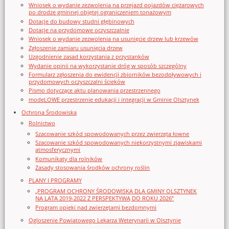
Wniosek o wydanie zezwolenia na przejazd pojazdów ciężarowych
po drodze gminnej objętej ograniczeniem tonażowym
Dotacje do budowy studni głębinowych
Dotacje na przydomowe oczyszczalnie
Wniosek o wydanie zezwolenia na usunięcie drzew lub krzewów
Zgłoszenie zamiaru usunięcia drzew
Uzgodnienie zasad korzystania z przystanków
Wydanie opinii na wykorzystanie dróg w sposób szczególny
Formularz zgłoszenia do ewidencji zbiorników bezodpływowych i
przydomowych oczyszczalni ścieków
Pismo dotyczące aktu planowania przestrzennego
modeLOWE przestrzenie edukacji i integracji w Gminie Olsztynek
Ochrona Środowiska
Rolnictwo
Szacowanie szkód spowodowanych przez zwierzęta łowne
Szacowanie szkód spowodowanych niekorzystnymi zjawiskami
atmosferycznymi
Komunikaty dla rolników
Zasady stosowania środków ochrony roślin
PLANY I PROGRAMY
„PROGRAM OCHRONY ŚRODOWISKA DLA GMINY OLSZTYNEK
NA LATA 2019-2022 Z PERSPEKTYWĄ DO ROKU 2026”
Program opieki nad zwierzętami bezdomnymi
Ogloszenie Powiatowego Lekarza Weterynarii w Olsztynie