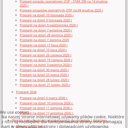
Przetarg pojazdu specjalnego OSP - STAR 200 na 14 grudnia
2020 r
Przetarg pojazdów specjalnych OSP na 04 grudnia 2020 r
Przetarg na dzień 10 listopada 2020 r
Przetarg na dzień 9 listopada 2020 r
Przetargi na dzień 9 października 2020 r
Przetargi na dzień 7 września 2020 r
Przetargi na dzień 28 sierpnia 2020 r
Przetargi na dzień 7 sierpnia 2020
Przetargi na dzień 17 lipca 2020 r
Przetarg na dzień 10 lipca 2020 r
Przetarg na dzień 26 czerwca 2020 r
Przetargi na dzień 19 czerwca 2020 r
Przetargi na dzień 3 kwietnia 2020 r
Przetarg na dzień 30 marca 2020 r
Przetarg na dzień 23 marca 2020 r
Przetarg na dzień 28 lutego 2020 r
Przetargi na dzień 21 lutego 2020 r
Przetargi 2026
Przetarg na dzień 6 marca 2026 r.
Przetargi na dzień 10 sierpnia 2026 r.
Przetarg na dzień 11 sierpnia 2026 r.
We use cookies
Przetarg na dzień 11 września 2026 r.
Na naszej stronie internetowej używamy plików cookie. Niektóre
Wykazy nieruchomości przeznaczonych do sprzedaży i dzierżawy
z nich są niezbędne dla funkcjonowania strony, inne pomagają
nam w ulepszaniu tej strony i doświadczeń użytkownika
Wykazy z 2026 roku