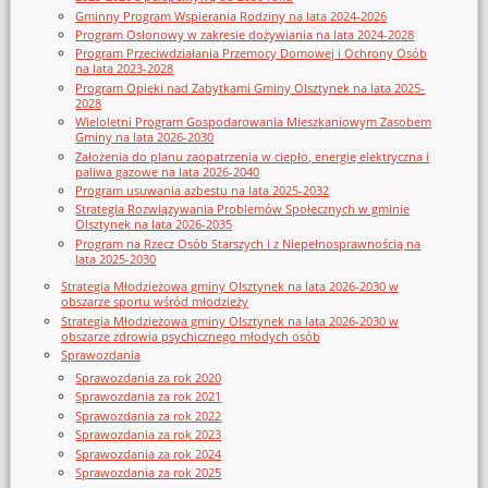
Gminny Program Wspierania Rodziny na lata 2024-2026
Program Osłonowy w zakresie dożywiania na lata 2024-2028
Program Przeciwdziałania Przemocy Domowej i Ochrony Osób
na lata 2023-2028
Program Opieki nad Zabytkami Gminy Olsztynek na lata 2025-
2028
Wieloletni Program Gospodarowania Mieszkaniowym Zasobem
Gminy na lata 2026-2030
Założenia do planu zaopatrzenia w ciepło, energię elektryczna i
paliwa gazowe na lata 2026-2040
Program usuwania azbestu na lata 2025-2032
Strategia Rozwiązywania Problemów Społecznych w gminie
Olsztynek na lata 2026-2035
Program na Rzecz Osób Starszych i z Niepełnosprawnością na
lata 2025-2030
Strategia Młodzieżowa gminy Olsztynek na lata 2026-2030 w
obszarze sportu wśród młodzieży
Strategia Młodzieżowa gminy Olsztynek na lata 2026-2030 w
obszarze zdrowia psychicznego młodych osób
Sprawozdania
Sprawozdania za rok 2020
Sprawozdania za rok 2021
Sprawozdania za rok 2022
Sprawozdania za rok 2023
Sprawozdania za rok 2024
Sprawozdania za rok 2025