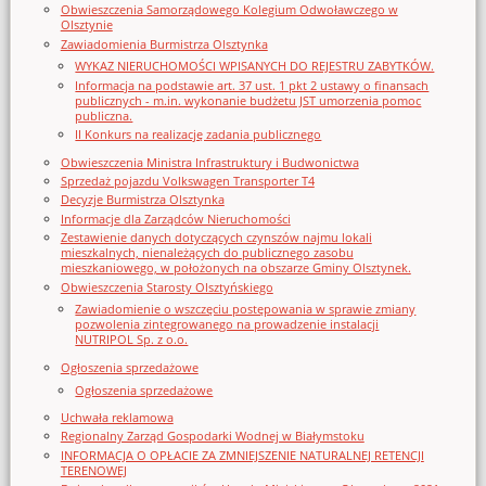
Obwieszczenia Samorządowego Kolegium Odwoławczego w
Olsztynie
Zawiadomienia Burmistrza Olsztynka
WYKAZ NIERUCHOMOŚCI WPISANYCH DO REJESTRU ZABYTKÓW.
Informacja na podstawie art. 37 ust. 1 pkt 2 ustawy o finansach
publicznych - m.in. wykonanie budżetu JST umorzenia pomoc
publiczna.
II Konkurs na realizację zadania publicznego
Obwieszczenia Ministra Infrastruktury i Budwonictwa
Sprzedaż pojazdu Volkswagen Transporter T4
Decyzje Burmistrza Olsztynka
Informacje dla Zarządców Nieruchomości
Zestawienie danych dotyczących czynszów najmu lokali
mieszkalnych, nienależących do publicznego zasobu
mieszkaniowego, w położonych na obszarze Gminy Olsztynek.
Obwieszczenia Starosty Olsztyńskiego
Zawiadomienie o wszczęciu postępowania w sprawie zmiany
pozwolenia zintegrowanego na prowadzenie instalacji
NUTRIPOL Sp. z o.o.
Ogłoszenia sprzedażowe
Ogłoszenia sprzedażowe
Uchwała reklamowa
Regionalny Zarząd Gospodarki Wodnej w Białymstoku
INFORMACJA O OPŁACIE ZA ZMNIEJSZENIE NATURALNEJ RETENCJI
TERENOWEJ