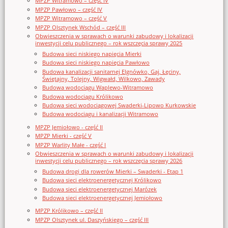
MPZP Witramowo – część IV
MPZP Pawłowo – część IV
MPZP Witramowo – część V
MPZP Olsztynek Wschód – część III
Obwieszczenia w sprawach o warunki zabudowy i lokalizacji
inwestycji celu publicznego – rok wszczęcia sprawy 2025
Budowa sieci niskiego napięcia Mierki
Budowa sieci niskiego napięcia Pawłowo
Budowa kanalizacji sanitarnej Elgnówko, Gaj, Łęciny,
Świętajny, Tolejny, Wigwałd, Wilkowo, Zawady
Budowa wodociągu Waplewo-Witramowo
Budowa wodociągu Królikowo
Budowa sieci wodociągowej Swaderki-Lipowo Kurkowskie
Budowa wodociągu i kanalizacji Witramowo
MPZP Jemiołowo - część II
MPZP Mierki - część V
MPZP Warlity Małe - część I
Obwieszczenia w sprawach o warunki zabudowy i lokalizacji
inwestycji celu publicznego – rok wszczęcia sprawy 2026
Budowa drogi dla rowerów Mierki – Swaderki - Etap 1
Budowa sieci elektroenergetycznej Królikowo
Budowa sieci elektroenergetycznej Marózek
Budowa sieci elektroenergetycznej Jemiołowo
MPZP Królikowo – część II
MPZP Olsztynek ul. Daszyńskiego – część III