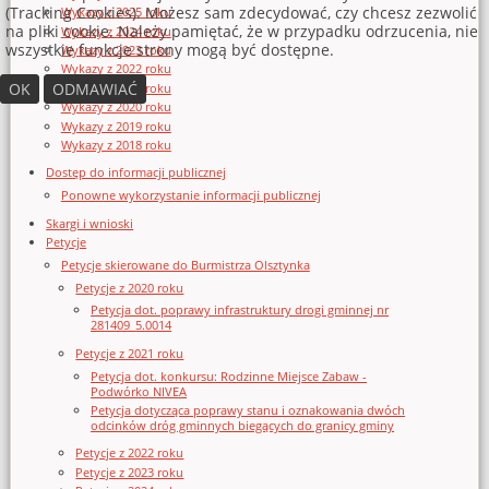
(Tracking Cookies). Możesz sam zdecydować, czy chcesz zezwolić
Wykazy z 2025 roku
na pliki cookie. Należy pamiętać, że w przypadku odrzucenia, nie
Wykazy z 2024 roku
wszystkie funkcje strony mogą być dostępne.
Wykazy z 2023 roku
Wykazy z 2022 roku
OK
ODMAWIAĆ
Wykazy z 2021 roku
Wykazy z 2020 roku
Wykazy z 2019 roku
Wykazy z 2018 roku
Dostęp do informacji publicznej
Ponowne wykorzystanie informacji publicznej
Skargi i wnioski
Petycje
Petycje skierowane do Burmistrza Olsztynka
Petycje z 2020 roku
Petycja dot. poprawy infrastruktury drogi gminnej nr
281409_5.0014
Petycje z 2021 roku
Petycja dot. konkursu: Rodzinne Miejsce Zabaw -
Podwórko NIVEA
Petycja dotycząca poprawy stanu i oznakowania dwóch
odcinków dróg gminnych biegących do granicy gminy
Petycje z 2022 roku
Petycje z 2023 roku