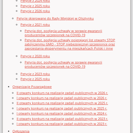
Petycje z 2024 roku
Petycje z 2025 roku
Petycje z 2026 roku
Petycje skierowane do Rady Miejskiej w Olsztynku
Petycje z 2021 roku
Petycja dot. podjęcia uchwały w sprawie gwarancji
producentów szczepionek na COVID-19
Petycja dot. podjęcia uchwały poierającej list otwarty STOP
zabójczenmu GMO - STOP niebezpiecznej szczepionce oraz
zaprzestania eksperymentu na mieszkańcach Polski i inne
Petycje z 2020 roku
Petycja dot. podjęcia uchwały w sprawie gwarancji
producentów szczepionek na COVID-19
Petycje z 2023 roku
Petycje z 2025 roku
Organizacje Pozarządowe
II otwarty konkurs na realizację zadań publicznych w 2026 r.
I otwarty konkurs na realizację zadań publicznych w 2026 r.
II otwarty konkurs na realizację zadań publicznych w 2025 r.
I otwarty konkurs na realizację zadań publicznych w 2025 r.
I otwarty konkurs na realizację zadań publicznych w 2024 r.
II otwarty konkurs na realizację zadań publicznych w 2023 r.
I otwarty konkurs na realizację zadań publicznych w 2023 r.
Ogłoszenia