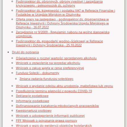
Podinspektor ds. obronnych, obrony cywilnej i zarządzania
kryzysowego - pełnomocnik ds. ochrony
Podinspektor ds. księgowości i podatku VAT w Referacie Finansów i
Podatków w Urzędzie Miejskim w Olsztynku
Oferta pracy na zastępstwo - podinspektor ds. drogownictwa w
Referacie Inwestycji i Ochrony Środowiska Urzędu Miejskiego w
Olsztynku - 26.07.2022
Zarządzenie nr 9/2009 - Regulamin naboru na wolne stanowiska
urzędnicze.
Podinspektor ds. gospodarki wodno–ściekowej w Referacie
Inwestycji i Ochrony Środowiska - 25.10.2022
Druki do pobrania
Oświadczenie o rocznej wartości sprzedanego alkoholu
Wniosek o zezwolenie na sprzedaz alkoholu
Wniosek o zakup węgla w cenie preferencyjnej
Fundusz Sołecki - dokumenty
Zmiana zadania funduszu sołeckiego
Wniosek o wydanie odpisu aktu urodzenia, małżeństwa lub zgonu
Przedłużenie terminu płatności z powodu COVID-19
Deklaracje podatkowe
Informacje podatkowe
Dofinansowanie kształcenia młodocianych pracowników
Kwestonariusz osobowy
Wniosek o udostępnienie informacji publicznej
PPF Wniosek o przyznanie prawa pomocy
Wniosek o wpis do ewidencji obiektów hotelarskich