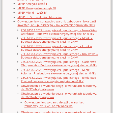
MPZP Ameryka-część II
MPZP Mrongowiusza-część VI
MPZP Mierki – część IV
MPZP ul. Grunwaldzka i Mazurska
Obwieszczenia w sprawach o warunki zabudowy i lokalizacji
inwestycji celu publicznego – rok wszczęcia sprawy do 2023
ZBG.6733.1.2022 Inwestycja celu publicznego – Nowa Wieś
Ostródzka – Budowa elektroenergetycznej sieci nn 0,4kV
ZBG.6733.2.2022 Inwestycja celu publicznego – Mańki –
Budowa elektroenergetycznej sieci nn 0,4kV
ZBG.6733.3.2022 Inwestycja celu publicznego – Lutek –
Budowa elektroenergetycznej sieci nn 0,4kV
ZBG.6733.4.2022 Inwestycja celu publicznego – Królikowo –
Budowa elektroenergetycznej sieci nn 0,4kV
ZBG.6733.5.2022 Inwestycja celu publicznego – Gąsiorowo
Olsztyneckie – Budowa elektroenergetycznej sieci nn 0,4kV
ZBG.6733.6.2022 Inwestycja celu publicznego – Mierki
kolonia – Przebudowa elektroenergetycznej sieci nn 0,4kV
ZBG.6733.7.2022 Inwestycja celu publicznego – Jemiołowo –
Przebudowa elektroenergetycznej sieci nn 0,4kV
Obwieszczenie o wydaniu decyzji o warunkach zabudowy,
dz. 36/27 obręb Waplewo
Obwieszczenie o wydaniu decyzji o warunkach zabudowy,
dz. 36/26 obręb Waplewo
Obwieszczenie o wydaniu decyzji o warunkach
zabudowy, dz. 36/26 obręb Waplewo
Obwieszczenie o wydaniu decyzji o warunkach zabudowy,