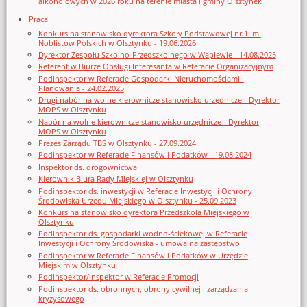
alkoholowych w 2026 roku na terenie miasta i gminy Olsztynek
Praca
Konkurs na stanowisko dyrektora Szkoły Podstawowej nr 1 im.
Noblistów Polskich w Olsztynku - 19.06.2026
Dyrektor Zespołu Szkolno-Przedszkolnego w Waplewie - 14.08.2025
Referent w Biurze Obsługi Interesanta w Referacie Organizacyjnym
Podinspektor w Referacie Gospodarki Nieruchomościami i
Planowania - 24.02.2025
Drugi nabór na wolne kierownicze stanowisko urzędnicze - Dyrektor
MOPS w Olsztynku
Nabór na wolne kierownicze stanowisko urzędnicze - Dyrektor
MOPS w Olsztynku
Prezes Zarządu TBS w Olsztynku - 27.09.2024
Podinspektor w Referacie Finansów i Podatków - 19.08.2024
Inspektor ds. drogownictwa
Kierownik Biura Rady Miejskiej w Olsztynku
Podinspektor ds. inwestycji w Referacie Inwestycji i Ochrony
Środowiska Urzędu Miejskiego w Olsztynku - 25.09.2023
Konkurs na stanowisko dyrektora Przedszkola Miejskiego w
Olsztynku
Podinspektor ds. gospodarki wodno-ściekowej w Referacie
Inwestycji i Ochrony Środowiska - umowa na zastępstwo
Podinspektor w Referacie Finansów i Podatków w Urzędzie
Miejskim w Olsztynku
Podinspektor/inspektor w Referacie Promocji
Podinspektor ds. obronnych, obrony cywilnej i zarządzania
kryzysowego