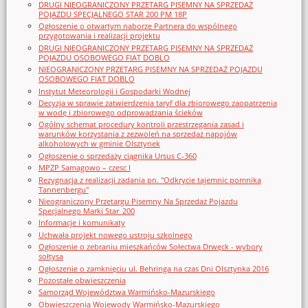
DRUGI NIEOGRANICZONY PRZETARG PISEMNY NA SPRZEDAŻ
POJAZDU SPECJALNEGO STAR 200 PM 18P
Ogłoszenie o otwartym naborze Partnera do wspólnego
przygotowania i realizacji projektu
DRUGI NIEOGRANICZONY PRZETARG PISEMNY NA SPRZEDAŻ
POJAZDU OSOBOWEGO FIAT DOBLO
NIEOGRANICZONY PRZETARG PISEMNY NA SPRZEDAŻ POJAZDU
OSOBOWEGO FIAT DOBLO
Instytut Meteorologii i Gospodarki Wodnej
Decyzja w sprawie zatwierdzenia taryf dla zbiorowego zaopatrzenia
w wodę i zbiorowego odprowadzania ścieków
Ogólny schemat procedury kontroli przestrzegania zasad i
warunków korzystania z zezwoleń na sprzedaż napojów
alkoholowych w gminie Olsztynek
Ogłoszenie o sprzedaży ciągnika Ursus C-360
MPZP Samagowo – czesc I
Rezygnacja z realizacji zadania pn. "Odkrycie tajemnic pomnika
Tannenbergu"
Nieograniczony Przetargu Pisemny Na Sprzedaż Pojazdu
Specjalnego Marki Star_200
Informacje i komunikaty
Uchwała projekt nowego ustroju szkolnego
Ogłoszenie o zebraniu mieszkańców Sołectwa Drwęck - wybory
sołtysa
Ogłoszenie o zamknięciu ul. Behringa na czas Dni Olsztynka 2016
Pozostałe obwieszczenia
Samorząd Województwa Warmińsko-Mazurskiego
Obwieszczenia Wojewody Warmińsko-Mazurskiego