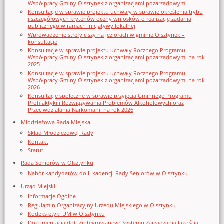
Współpracy Gminy Olsztynek z organizacjami pozarządowymi
Konsultacje w sprawie projektu uchwały w sprawie określenia trybu
i szczegółowych kryteriów oceny wniosków o realizację zadania
publicznego w ramach inicjatywy lokalnej
Wprowadzenie strefy ciszy na jeziorach w gminie Olsztynek –
konsultacje
Konsultacje w sprawie projektu uchwały Rocznego Programu
Współpracy Gminy Olsztynek z organizacjami pozarządowymi na rok
2025
Konsultacje w sprawie projektu uchwały Rocznego Programu
Współpracy Gminy Olsztynek z organizacjami pozarządowymi na rok
2026
Konsultacje społeczne w sprawie przyjęcia Gminnego Programu
Profilaktyki i Rozwiązywania Problemów Alkoholowych oraz
Przeciwdziałania Narkomanii na rok 2026
Młodzieżowa Rada Miejska
Skład Młodzieżowej Rady
Kontakt
Statut
Rada Seniorów w Olsztynku
Nabór kandydatów do II kadencji Rady Seniorów w Olsztynku
Urząd Miejski
Informacje Ogólne
Regulamin Organizacyjny Urzedu Miejskiego w Olsztynku
Kodeks etyki UM w Olsztynku
Dokumentacja dot. Zintegrowanego Systemu Zarządzania Jakością