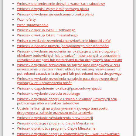
Wniosek o przeniesienie decyzji o warunkach zabudowy
Wniosek o wypis i wyrys z miejscowego planu
Wniosek o wydanie zaświadczenia o braku planu
Wzor_oferty
Wzor_sprawozdania
Wniosek o wykup lokalu użytkowego
Wniosek o wykup lokalu mieszkalnego
Wnisek o wydanie zezwolenia na wykreślenie hipoteki z KW
Wniosek o nadanie numeru porządkowego nieruchomości
Wniosek o wydanie zezwolenia na lokalizację w pasie drogowym
obiektów budowlanych lub urządzeń niezwiązanych z potrzebami
zarządzania drogami lub potrzebami ruchu drogowego oraz reklam
Wniosek o wydanie zezwolenia na zajęcie pasa drogowego w celu
umieszczenia urządzeń infrastruktury technicznej niezwiązanych z
potrzebami zarządzania drogami lub potrzebami ruchu drogowego
Wniosek o wydanie zezwolenia na zajęcie pasa drogowego drogi
gminnej w celu prowadzenia robót
Wniosek o uzgodnienie lokalizacji/przebudowy zjazdu
Wniosek o wydanie dowodu osobistego
Wniosek o wydanie decyzji o ustalenie lokalizacji inwestycji celu
publicznego albo warunków zabudowy
Udzielenia licencji na wykonywanie krajowego transportu
drogowego w zakresie przewozu osób taksówką
Wniosek o wydanie zaświadczenia o rewitalizacji
Wniosek o dotację z programu Ciepłe Mieszkanie
Wniosek o płatność z programu Ciepłe Mieszkanie
Wniosek o wydanie decyzji o środowiskowych uwarunkowaniach