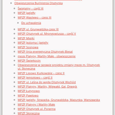
Obwieszczenia Burmistrza Olsztynka
Świętajny – część III
MPZP Jagiełły
MPZP Waplewo – czesc III
Do uchwalenia
MPZP ul. Grunwaldzka-czesc III
MPZP Olsztynek ul. Mrongowiusza – część V
MPZP Mierki
MPZP Jeziorna i Jagielly
MPZP Sosnowa
MPZP linia energetyczna Olsztynek-Biesal
mpzp Platyny, Warlity Małe - obwieszczenie
MPZP Świerkocin
Obwieszczenie w sprawie projektu zmiany mpzp m. Olsztynek
ul. Słoneczna
MPZP Lipowo Kurkowskie – czesc II
MPZP Jemiołowo – część II
MPZP ul. Leśna do węzła Olsztynek Wschód
MPZP Platyny, Warlity, Wigwałd, Gaj, Drwęck
MPZP Łutynowo
MPZP Pawłowo
MPZP Jagielly, Strazacka, Grunwaldzka, Mazurska, Warszawska
MPZP Platyny i Warlity Małe
MPZP Olsztynek ul. Poranna
MPZP Słoneczna