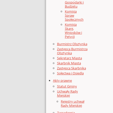
Gospodarki i
Budżetu
Komisja
Spraw
Społecznych
Komisja
Skarg,
Wniosków i
Petycji
Burmistrz Olsztynka
Zastępca Burmistrza
Olsztynka
Sekretarz Miasta
Skarbnik Miasta
Zastępca Skarbnika
Sołectwa i Osiedla
Akty prawne
Statut Gminy
Uchwały Rady
Miejskiej
Rejestry uchwał
Rady Miejskiej
Zarządzenia