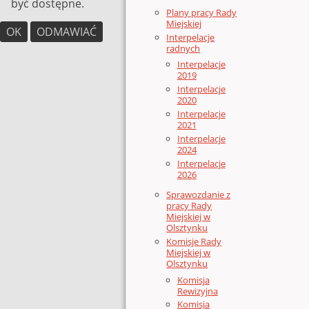
być dostępne.
Plany pracy Rady
Miejskiej
OK
ODMAWIAĆ
Interpelacje
radnych
Interpelacje
2019
Interpelacje
2020
Interpelacje
2021
Interpelacje
2024
Interpelacje
2026
Sprawozdanie z
pracy Rady
Miejskiej w
Olsztynku
Komisje Rady
Miejskiej w
Olsztynku
Komisja
Rewizyjna
Komisja