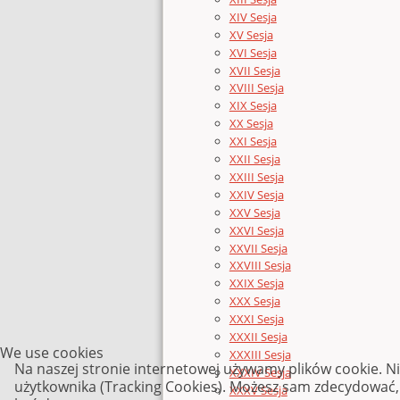
XIV Sesja
XV Sesja
XVI Sesja
XVII Sesja
XVIII Sesja
XIX Sesja
XX Sesja
XXI Sesja
XXII Sesja
XXIII Sesja
XXIV Sesja
XXV Sesja
XXVI Sesja
XXVII Sesja
XXVIII Sesja
XXIX Sesja
XXX Sesja
XXXI Sesja
XXXII Sesja
We use cookies
XXXIII Sesja
Na naszej stronie internetowej używamy plików cookie. N
XXXIV Sesja
użytkownika (Tracking Cookies). Możesz sam zdecydować, c
XXXV Sesja