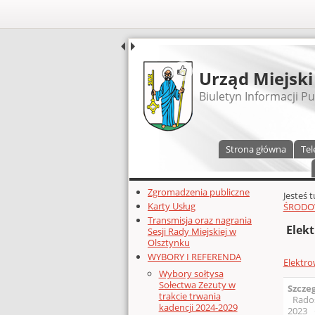
UDOSTĘPNIJ
Urząd Miejski
Biuletyn Informacji Pu
Menu główne
Strona główna
Tel
Dodatkowe zasoby (lewa kolumn
Zgromadzenia publiczne
Głównej 
Jesteś 
Karty Usług
ŚRODO
Transmisja oraz nagrania
Elek
Sesji Rady Miejskiej w
Olsztynku
WYBORY I REFERENDA
Elektro
Wybory sołtysa
Sołectwa Zezuty w
Szcze
trakcie trwania
Rado
kadencji 2024-2029
2023