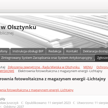
S
 w Olsztynku
blicznej
efony
Instrukcja obsługi BIP
Redakcja
Kontakt
Deklaracja dostę
Zintegrowany System Zarządzania oraz System Antykorupcyjny
Zgłosze
a)
zawartości
tutaj:
Zgłoszenia zewnętrzne - Rada Miejska w Olsztynku
MENU
Ochrona
WISKOWE
Elektrownia fotowoltaiczna z magazynem energii -Lichtajny
trownia fotowoltaiczna z magazynem energii -Lichtajny
wnia fotowoltaiczna z magazynem energii -Lichtajny
góły
sław Juszczyk
Opublikowano: 11 sierpień 2023
Utworzono: 11 sierpi
Odsłony: 2037