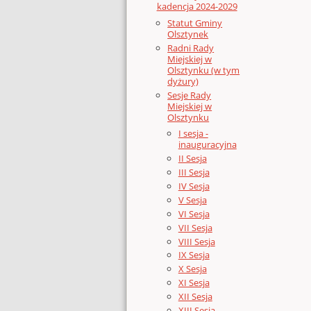
kadencja 2024-2029
Statut Gminy
Olsztynek
Radni Rady
Miejskiej w
Olsztynku (w tym
dyżury)
Sesje Rady
Miejskiej w
Olsztynku
I sesja -
inauguracyjna
II Sesja
III Sesja
IV Sesja
V Sesja
VI Sesja
VII Sesja
VIII Sesja
IX Sesja
X Sesja
XI Sesja
XII Sesja
XIII Sesja