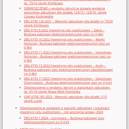
dz. 73/10 obręb Królikowo
OBWIESZCZENIE o wydaniu decyzji w sprawie wydania
warunków zabudowy dla działek 124/15 i 124/16, obręb
Lipowo Kurkowskie
ZBG.6730.129.2021 – Warunki zabudowy dla działki nr 73/24
obręb Królikowo
ZBG.6733.9.2022 Inwestycja celu publicznego – Ząbie –
Budowa kablowej elektroenergetycznej sieci nn 0,4kV
ZBG.6733.10.2022 Inwestycja celu publicznego – Mierki
(kolonia)– Budowa kablowej elektroenergetycznej sieci nn
0,4kV
ZBG.6733.11.2022 Inwestycja celu publicznego – Jemiołowo
(kolonia) – Budowa kablowej elektroenergetycznej sieci nn
0,4kV
ZBG.6733.13.2022 Inwestycja celu publicznego – Kurki –
Budowa kablowej sieci elektroenergetycznej oświetleniowej
nn 0,4kV
ZBG.6733.17.2022 Inwestycja celu publicznego – Gąsiorowo
Olsztyneckie – Budowa elektroenergetycznej sieci nn 0,4 kV
Obwieszczenie o wydaniu decyzji o warunkach zabudowy,
dz. 41/10 obręb Nowa Wieś Ostródzka
GNP.6730.185.2023 - Warunki zabudowy dla działki 1/13
obręb Lutek
Obwieszczenia w sprawach o warunki zabudowy i lokalizacji
inwestycji celu publicznego – rok wszczęcia sprawy 2024
ZBG.6733.1.2024 – Łutynowo – Budowa kablowej sieci
elektroenergetycznej nn 0,4 kV