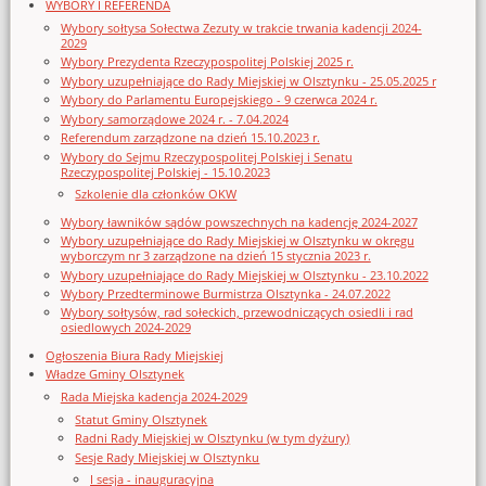
WYBORY I REFERENDA
Wybory sołtysa Sołectwa Zezuty w trakcie trwania kadencji 2024-
2029
Wybory Prezydenta Rzeczypospolitej Polskiej 2025 r.
Wybory uzupełniające do Rady Miejskiej w Olsztynku - 25.05.2025 r
Wybory do Parlamentu Europejskiego - 9 czerwca 2024 r.
Wybory samorządowe 2024 r. - 7.04.2024
Referendum zarządzone na dzień 15.10.2023 r.
Wybory do Sejmu Rzeczypospolitej Polskiej i Senatu
Rzeczypospolitej Polskiej - 15.10.2023
Szkolenie dla członków OKW
Wybory ławników sądów powszechnych na kadencję 2024-2027
Wybory uzupełniające do Rady Miejskiej w Olsztynku w okręgu
wyborczym nr 3 zarządzone na dzień 15 stycznia 2023 r.
Wybory uzupełniające do Rady Miejskiej w Olsztynku - 23.10.2022
Wybory Przedterminowe Burmistrza Olsztynka - 24.07.2022
Wybory sołtysów, rad sołeckich, przewodniczących osiedli i rad
osiedlowych 2024-2029
Ogłoszenia Biura Rady Miejskiej
Władze Gminy Olsztynek
Rada Miejska kadencja 2024-2029
Statut Gminy Olsztynek
Radni Rady Miejskiej w Olsztynku (w tym dyżury)
Sesje Rady Miejskiej w Olsztynku
I sesja - inauguracyjna