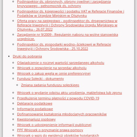
Podinspektor ds. obronnych, obrony cywilnej i zarządzania
kryzysowego - pełnomocnik ds. ochrony
Podinspektor ds. księgowości i podatku VAT w Referacie Finansów i
Podatków w Urzędzie Miejskim w Olsztynku
Oferta pracy na zastępstwo - podinspektor ds. drogownictwa w
Referacie Inwestycji i Ochrony Środowiska Urzędu Miejskiego w
Olsztynku - 26.07.2022
Zarządzenie nr 9/2009 - Regulamin naboru na wolne stanowiska
urzędnicze.
Podinspektor ds. gospodarki wodno–ściekowej w Referacie
Inwestycji i Ochrony Środowiska - 25.10.2022
Druki do pobrania
Oświadczenie o rocznej wartości sprzedanego alkoholu
Wniosek o zezwolenie na sprzedaz alkoholu
Wniosek o zakup węgla w cenie preferencyjnej
Fundusz Sołecki - dokumenty
Zmiana zadania funduszu sołeckiego
Wniosek o wydanie odpisu aktu urodzenia, małżeństwa lub zgonu
Przedłużenie terminu płatności z powodu COVID-19
Deklaracje podatkowe
Informacje podatkowe
Dofinansowanie kształcenia młodocianych pracowników
Kwestonariusz osobowy
Wniosek o udostępnienie informacji publicznej
PPF Wniosek o przyznanie prawa pomocy
Wniosek o wpis do ewidencji obiektów hotelarskich