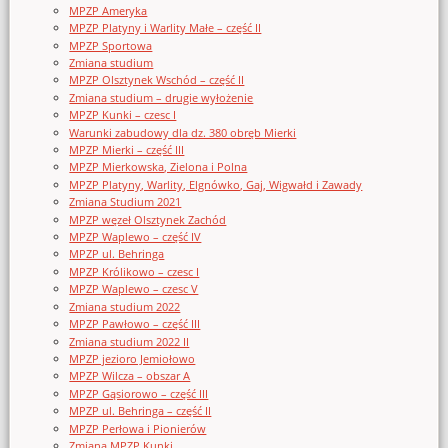
MPZP Ameryka
MPZP Platyny i Warlity Małe – część II
MPZP Sportowa
Zmiana studium
MPZP Olsztynek Wschód – część II
Zmiana studium – drugie wyłożenie
MPZP Kunki – czesc I
Warunki zabudowy dla dz. 380 obręb Mierki
MPZP Mierki – część III
MPZP Mierkowska, Zielona i Polna
MPZP Platyny, Warlity, Elgnówko, Gaj, Wigwałd i Zawady
Zmiana Studium 2021
MPZP węzeł Olsztynek Zachód
MPZP Waplewo – część IV
MPZP ul. Behringa
MPZP Królikowo – czesc I
MPZP Waplewo – czesc V
Zmiana studium 2022
MPZP Pawłowo – część III
Zmiana studium 2022 II
MPZP jezioro Jemiołowo
MPZP Wilcza – obszar A
MPZP Gąsiorowo – część III
MPZP ul. Behringa – część II
MPZP Perłowa i Pionierów
Zmiana MPZP Kunki