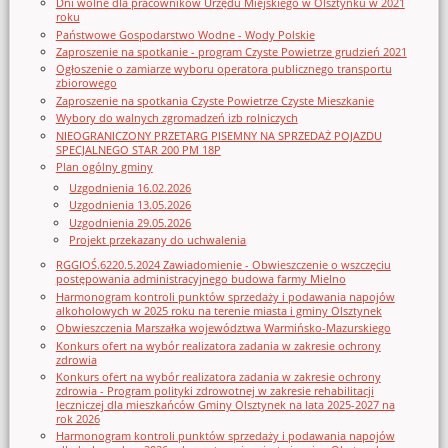
Dni wolne dla pracowników Urzędu Miejskiego w Olsztynku w 2021
roku
Państwowe Gospodarstwo Wodne - Wody Polskie
Zaproszenie na spotkanie - program Czyste Powietrze grudzień 2021
Ogłoszenie o zamiarze wyboru operatora publicznego transportu
zbiorowego
Zaproszenie na spotkania Czyste Powietrze Czyste Mieszkanie
Wybory do walnych zgromadzeń izb rolniczych
NIEOGRANICZONY PRZETARG PISEMNY NA SPRZEDAŻ POJAZDU
SPECJALNEGO STAR 200 PM 18P
Plan ogólny gminy
Uzgodnienia 16.02.2026
Uzgodnienia 13.05.2026
Uzgodnienia 29.05.2026
Projekt przekazany do uchwalenia
RGGIOŚ.6220.5.2024 Zawiadomienie - Obwieszczenie o wszczęciu
postępowania administracyjnego budowa farmy Mielno
Harmonogram kontroli punktów sprzedaży i podawania napojów
alkoholowych w 2025 roku na terenie miasta i gminy Olsztynek
Obwieszczenia Marszałka województwa Warmińsko-Mazurskiego
Konkurs ofert na wybór realizatora zadania w zakresie ochrony
zdrowia
Konkurs ofert na wybór realizatora zadania w zakresie ochrony
zdrowia - Program polityki zdrowotnej w zakresie rehabilitacji
leczniczej dla mieszkańców Gminy Olsztynek na lata 2025-2027 na
rok 2026
Harmonogram kontroli punktów sprzedaży i podawania napojów