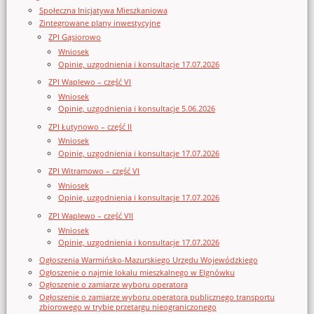
Społeczna Inicjatywa Mieszkaniowa
Zintegrowane plany inwestycyjne
ZPI Gąsiorowo
Wniosek
Opinie, uzgodnienia i konsultacje 17.07.2026
ZPI Waplewo – część VI
Wniosek
Opinie, uzgodnienia i konsultacje 5.06.2026
ZPI Łutynowo – część II
Wniosek
Opinie, uzgodnienia i konsultacje 17.07.2026
ZPI Witramowo – część VI
Wniosek
Opinie, uzgodnienia i konsultacje 17.07.2026
ZPI Waplewo – część VII
Wniosek
Opinie, uzgodnienia i konsultacje 17.07.2026
Ogłoszenia Warmińsko-Mazurskiego Urzędu Wojewódzkiego
Ogłoszenie o najmie lokalu mieszkalnego w Elgnówku
Ogłoszenie o zamiarze wyboru operatora
Ogłoszenie o zamiarze wyboru operatora publicznego transportu
zbiorowego w trybie przetargu nieograniczonego