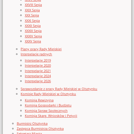
XXVIII Sesja
XXIX Sesja
XXX Sesja
XXXI Sesja
XXXII Sesja
XXXIII Sesja
XXXIV Sesja
XXXV Sesja
Plany pracy Rady Miejskiej
Interpelacje radnych
Interpelacje 2019
Interpelacje 2020
Interpelacje 2021
Interpelacje 2024
Interpelacje 2026
Sprawozdanie z pracy Rady Miejskiej w Olsztynku
Komisje Rady Miejskiej w Olsztynku
Komisja Rewizyjna
Komisja Gospodarki i Budżetu
Komisja Spraw Społecznych
Komisja Skarg, Wniosków i Petycji
Burmistrz Olsztynka
Zastępca Burmistrza Olsztynka
Sekretarz Miasta