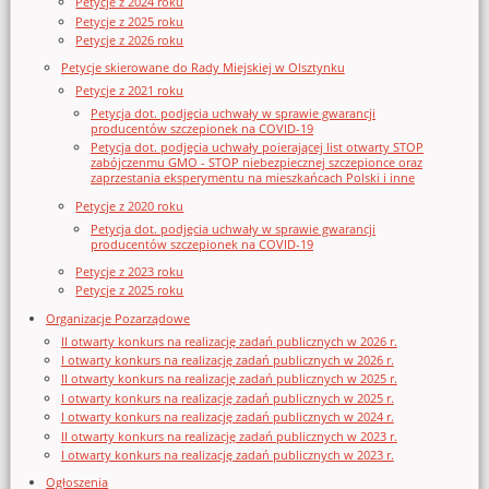
Petycje z 2024 roku
Petycje z 2025 roku
Petycje z 2026 roku
Petycje skierowane do Rady Miejskiej w Olsztynku
Petycje z 2021 roku
Petycja dot. podjęcia uchwały w sprawie gwarancji
producentów szczepionek na COVID-19
Petycja dot. podjęcia uchwały poierającej list otwarty STOP
zabójczenmu GMO - STOP niebezpiecznej szczepionce oraz
zaprzestania eksperymentu na mieszkańcach Polski i inne
Petycje z 2020 roku
Petycja dot. podjęcia uchwały w sprawie gwarancji
producentów szczepionek na COVID-19
Petycje z 2023 roku
Petycje z 2025 roku
Organizacje Pozarządowe
II otwarty konkurs na realizację zadań publicznych w 2026 r.
I otwarty konkurs na realizację zadań publicznych w 2026 r.
II otwarty konkurs na realizację zadań publicznych w 2025 r.
I otwarty konkurs na realizację zadań publicznych w 2025 r.
I otwarty konkurs na realizację zadań publicznych w 2024 r.
II otwarty konkurs na realizację zadań publicznych w 2023 r.
I otwarty konkurs na realizację zadań publicznych w 2023 r.
Ogłoszenia