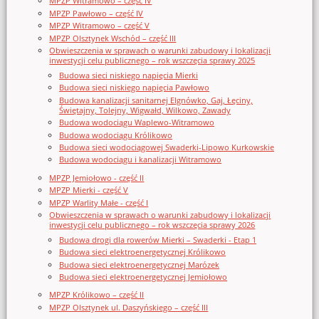
MPZP Witramowo – część IV
MPZP Pawłowo – część IV
MPZP Witramowo – część V
MPZP Olsztynek Wschód – część III
Obwieszczenia w sprawach o warunki zabudowy i lokalizacji
inwestycji celu publicznego – rok wszczęcia sprawy 2025
Budowa sieci niskiego napięcia Mierki
Budowa sieci niskiego napięcia Pawłowo
Budowa kanalizacji sanitarnej Elgnówko, Gaj, Łęciny,
Świętajny, Tolejny, Wigwałd, Wilkowo, Zawady
Budowa wodociągu Waplewo-Witramowo
Budowa wodociągu Królikowo
Budowa sieci wodociągowej Swaderki-Lipowo Kurkowskie
Budowa wodociągu i kanalizacji Witramowo
MPZP Jemiołowo - część II
MPZP Mierki - część V
MPZP Warlity Małe - część I
Obwieszczenia w sprawach o warunki zabudowy i lokalizacji
inwestycji celu publicznego – rok wszczęcia sprawy 2026
Budowa drogi dla rowerów Mierki – Swaderki - Etap 1
Budowa sieci elektroenergetycznej Królikowo
Budowa sieci elektroenergetycznej Marózek
Budowa sieci elektroenergetycznej Jemiołowo
MPZP Królikowo – część II
MPZP Olsztynek ul. Daszyńskiego – część III