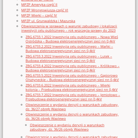
MPZP Ameryka-część II
MPZP Mrongowiusza-część VI
MPZP Mierki – część IV
MPZP ul. Grunwaldzka i Mazurska
Obwieszczenia w sprawach o warunki zabudowy i lokalizacji
inwestycji celu publicznego – rok wszczęcia sprawy do 2023
ZBG.6733.1.2022 Inwestycja celu publicznego – Nowa Wieś
Ostródzka – Budowa elektroenergetycznej sieci nn 0,4kV
ZBG.6733.2.2022 Inwestycja celu publicznego – Mańki –
Budowa elektroenergetycznej sieci nn 0,4kV
ZBG.6733.3.2022 Inwestycja celu publicznego – Lutek –
Budowa elektroenergetycznej sieci nn 0,4kV
ZBG.6733.4.2022 Inwestycja celu publicznego – Królikowo –
Budowa elektroenergetycznej sieci nn 0,4kV
ZBG.6733.5.2022 Inwestycja celu publicznego – Gąsiorowo
Olsztyneckie – Budowa elektroenergetycznej sieci nn 0,4kV
ZBG.6733.6.2022 Inwestycja celu publicznego – Mierki
kolonia – Przebudowa elektroenergetycznej sieci nn 0,4kV
ZBG.6733.7.2022 Inwestycja celu publicznego – Jemiołowo –
Przebudowa elektroenergetycznej sieci nn 0,4kV
Obwieszczenie o wydaniu decyzji o warunkach zabudowy,
dz. 36/27 obręb Waplewo
Obwieszczenie o wydaniu decyzji o warunkach zabudowy,
dz. 36/26 obręb Waplewo
Obwieszczenie o wydaniu decyzji o warunkach
zabudowy, dz. 36/26 obręb Waplewo
Obwieszczenie o wydaniu decyzji o warunkach zabudowy,