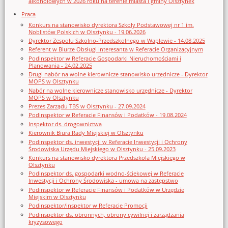
alkoholowych w 2026 roku na terenie miasta i gminy Olsztynek
Praca
Konkurs na stanowisko dyrektora Szkoły Podstawowej nr 1 im.
Noblistów Polskich w Olsztynku - 19.06.2026
Dyrektor Zespołu Szkolno-Przedszkolnego w Waplewie - 14.08.2025
Referent w Biurze Obsługi Interesanta w Referacie Organizacyjnym
Podinspektor w Referacie Gospodarki Nieruchomościami i
Planowania - 24.02.2025
Drugi nabór na wolne kierownicze stanowisko urzędnicze - Dyrektor
MOPS w Olsztynku
Nabór na wolne kierownicze stanowisko urzędnicze - Dyrektor
MOPS w Olsztynku
Prezes Zarządu TBS w Olsztynku - 27.09.2024
Podinspektor w Referacie Finansów i Podatków - 19.08.2024
Inspektor ds. drogownictwa
Kierownik Biura Rady Miejskiej w Olsztynku
Podinspektor ds. inwestycji w Referacie Inwestycji i Ochrony
Środowiska Urzędu Miejskiego w Olsztynku - 25.09.2023
Konkurs na stanowisko dyrektora Przedszkola Miejskiego w
Olsztynku
Podinspektor ds. gospodarki wodno-ściekowej w Referacie
Inwestycji i Ochrony Środowiska - umowa na zastępstwo
Podinspektor w Referacie Finansów i Podatków w Urzędzie
Miejskim w Olsztynku
Podinspektor/inspektor w Referacie Promocji
Podinspektor ds. obronnych, obrony cywilnej i zarządzania
kryzysowego