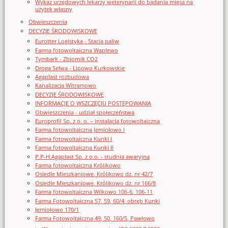
Wykaz urzędowych lekarzy weterynarii do badania mięsa na
użytek własny
Obwieszczenia
DECYZJE ŚRODOWISKOWE
Eurotter Logistyka - Stacja paliw
Farma fotowoltaiczna Waplewo
Tymbark - Zbiornik CO2
Droga Selwa - Lipowo Kurkowskie
Agaplast rozbudowa
Kanalizacja Witramowo
DECYZJE ŚRODOWISKOWE
INFORMACJE O WSZCZĘCIU POSTĘPOWANIA
Obwieszczenia - udział społeczeństwa
Europrofil Sp. z o. o. – instalacja fotowoltaiczna
Farma fotowoltaiczna Jemiołowo I
Farma fotowoltaiczna Kunki I
Farma fotowoltaiczna Kunki II
P.P-H.Agaplast Sp. z o.o. - studnia awaryjna
Farma fotowoltaiczna Królikowo
Osiedle Mieszkaniowe, Królikowo dz. nr 42/7
Osiedle Mieszkaniowe, Królikowo dz. nr 166/8
Farma fotowoltaiczna Wilkowo 106-6, 106-11
Farma Fotowoltaiczna 57, 59, 60/4, obręb Kunki
Jemiołowo 170/1
Farma Fotowoltaiczna 49, 50, 160/5, Pawłowo