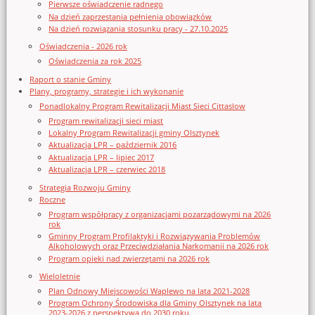
Pierwsze oświadczenie radnego
Na dzień zaprzestania pełnienia obowiązków
Na dzień rozwiązania stosunku pracy - 27.10.2025
Oświadczenia - 2026 rok
Oświadczenia za rok 2025
Raport o stanie Gminy
Plany, programy, strategie i ich wykonanie
Ponadlokalny Program Rewitalizacji Miast Sieci Cittaslow
Program rewitalizacji sieci miast
Lokalny Program Rewitalizacji gminy Olsztynek
Aktualizacja LPR – październik 2016
Aktualizacja LPR – lipiec 2017
Aktualizacja LPR – czerwiec 2018
Strategia Rozwoju Gminy
Roczne
Program współpracy z organizacjami pozarządowymi na 2026
rok
Gminny Program Profilaktyki i Rozwiązywania Problemów
Alkoholowych oraz Przeciwdziałania Narkomanii na 2026 rok
Program opieki nad zwierzętami na 2026 rok
Wieloletnie
Plan Odnowy Miejscowości Waplewo na lata 2021-2028
Program Ochrony Środowiska dla Gminy Olsztynek na lata
2023-2026 z perspektywą do 2030 roku