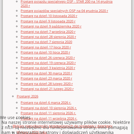
Przetarg pojazdu specjalnego OSP - STAR 200 na 14 grudnia
2020 r
Przetarg pojazdów specjalnych OSP na 04 grudnia 2020 r
Przetarg na dzień 10 listopada 2020 r
Przetarg na dzień 9 listopada 2020 r
Przetargi na dzień 9 października 2020 r
Przetargi na dzień 7 września 2020 r
Przetargi na dzień 28 sierpnia 2020 r
Przetargi na dzień 7 sierpnia 2020
Przetargi na dzień 17 lipca 2020 r
Przetarg na dzień 10 lipca 2020 r
Przetarg na dzień 26 czerwca 2020 r
Przetargi na dzień 19 czerwca 2020 r
Przetargi na dzień 3 kwietnia 2020 r
Przetarg na dzień 30 marca 2020 r
Przetarg na dzień 23 marca 2020 r
Przetarg na dzień 28 lutego 2020 r
Przetargi na dzień 21 lutego 2020 r
Przetargi 2026
Przetarg na dzień 6 marca 2026 r.
Przetargi na dzień 10 sierpnia 2026 r.
Przetarg na dzień 11 sierpnia 2026 r.
We use cookies
Przetarg na dzień 11 września 2026 r.
Na naszej stronie internetowej używamy plików cookie. Niektóre
Wykazy nieruchomości przeznaczonych do sprzedaży i dzierżawy
z nich są niezbędne dla funkcjonowania strony, inne pomagają
nam w ulepszaniu tej strony i doświadczeń użytkownika
Wykazy z 2026 roku