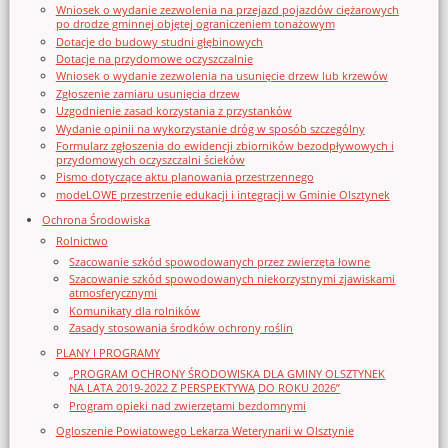
Wniosek o wydanie zezwolenia na przejazd pojazdów ciężarowych
po drodze gminnej objętej ograniczeniem tonażowym
Dotacje do budowy studni głębinowych
Dotacje na przydomowe oczyszczalnie
Wniosek o wydanie zezwolenia na usunięcie drzew lub krzewów
Zgłoszenie zamiaru usunięcia drzew
Uzgodnienie zasad korzystania z przystanków
Wydanie opinii na wykorzystanie dróg w sposób szczególny
Formularz zgłoszenia do ewidencji zbiorników bezodpływowych i
przydomowych oczyszczalni ścieków
Pismo dotyczące aktu planowania przestrzennego
modeLOWE przestrzenie edukacji i integracji w Gminie Olsztynek
Ochrona Środowiska
Rolnictwo
Szacowanie szkód spowodowanych przez zwierzęta łowne
Szacowanie szkód spowodowanych niekorzystnymi zjawiskami
atmosferycznymi
Komunikaty dla rolników
Zasady stosowania środków ochrony roślin
PLANY I PROGRAMY
„PROGRAM OCHRONY ŚRODOWISKA DLA GMINY OLSZTYNEK
NA LATA 2019-2022 Z PERSPEKTYWĄ DO ROKU 2026”
Program opieki nad zwierzętami bezdomnymi
Ogloszenie Powiatowego Lekarza Weterynarii w Olsztynie