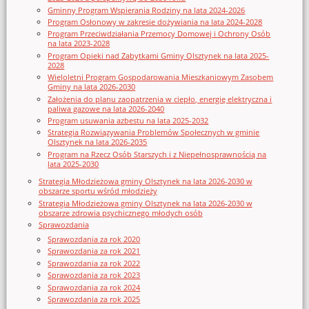
Gminny Program Wspierania Rodziny na lata 2024-2026
Program Osłonowy w zakresie dożywiania na lata 2024-2028
Program Przeciwdziałania Przemocy Domowej i Ochrony Osób
na lata 2023-2028
Program Opieki nad Zabytkami Gminy Olsztynek na lata 2025-
2028
Wieloletni Program Gospodarowania Mieszkaniowym Zasobem
Gminy na lata 2026-2030
Założenia do planu zaopatrzenia w ciepło, energię elektryczna i
paliwa gazowe na lata 2026-2040
Program usuwania azbestu na lata 2025-2032
Strategia Rozwiązywania Problemów Społecznych w gminie
Olsztynek na lata 2026-2035
Program na Rzecz Osób Starszych i z Niepełnosprawnością na
lata 2025-2030
Strategia Młodzieżowa gminy Olsztynek na lata 2026-2030 w
obszarze sportu wśród młodzieży
Strategia Młodzieżowa gminy Olsztynek na lata 2026-2030 w
obszarze zdrowia psychicznego młodych osób
Sprawozdania
Sprawozdania za rok 2020
Sprawozdania za rok 2021
Sprawozdania za rok 2022
Sprawozdania za rok 2023
Sprawozdania za rok 2024
Sprawozdania za rok 2025