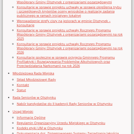
Współpracy Gminy Olsztynek z organizacjami pozarządowymi
Konsultacje w sprawie projektu uchwały w sprawie określenia trybu
i szczegółowych kryteriów oceny wniosków o realizację zadania
publicznego w ramach inicjatywy lokalnej
Wprowadzenie strefy ciszy na jeziorach w gminie Olsztynek –
konsultacje
Konsultacje w sprawie projektu uchwały Rocznego Programu
Współpracy Gminy Olsztynek z organizacjami pozarządowymi na rok
2025
Konsultacje w sprawie projektu uchwały Rocznego Programu
Współpracy Gminy Olsztynek z organizacjami pozarządowymi na rok
2026
Konsultacje społeczne w sprawie przyjęcia Gminnego Programu
Profilaktyki i Rozwiązywania Problemów Alkoholowych oraz
Przeciwdziałania Narkomanii na rok 2026
Młodzieżowa Rada Miejska
Skład Młodzieżowej Rady
Kontakt
Statut
Rada Seniorów w Olsztynku
Nabór kandydatów do II kadencji Rady Seniorów w Olsztynku
Urząd Miejski
Informacje Ogólne
Regulamin Organizacyjny Urzedu Miejskiego w Olsztynku
Kodeks etyki UM w Olsztynku
Dokumentacja dot. Zintegrowanego Systemu Zarządzania Jakością