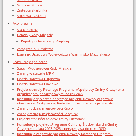
Skarbnik Miasta
Zastępca Skarbnika
Sołectwa i Osiedla
Akty prawne
Statut Gminy
Uchwały Rady Miejskiej
Rejestry uchwał Rady Miejskiej
Zarządzenia Burmistrza
Dziennik Urzędowy Województwa Warmińsko-Mazurskiego
Konsultacje społeczne
Statut Młodzieżowej Rady Miejskiej
Zmiany w statucie MRM
Podział sołectwa Łutynowo
Podział sołectwa Pawłowo
Projekt uchwały Rocznego Programu Współpracy Gminy Olsztynek z
organizacjami pozarządowymi na rok 2022
Konsultacje społeczne dotyczące projektu uchwały w sprawie
utworzenia Olsztyneckiej Rady Seniorów i nadania jej Statutu
Zmiany rodzaju miejscowości Kąpity
Zmiany rodzaju miejscowości Spoguny
Projekty statutów sołectw gminy Olsztynek
Konsultacje projektu „Programu Ochrony Środowiska dla Gminy
Olsztynek na lata 2023-2026 z perspektywą do roku 2030
Konsultacje w sprawie projektu uchwały Rocznego Programu