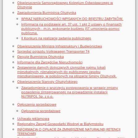
Obwieszczenia Samorządowego Kolegium Odwoławczego w
Olsztynie
Zawiadomienia Burmistrza Olsztynka
WYKAZ NIERUCHOMOŚCI WPISANYCH DO REJESTRU ZABYTKÓW.
Informacja na podstawie art. 37 ust. 1 pkt 2 ustawy o finansach
publicznych - m.in. wykonanie budżetu JST umorzenia pomoc
publiczna.
II Konkurs na realizację zadania publicznego
Obwieszczenia Ministra Infrastruktury i Budwonictwa
Sprzedaż pojazdu Volkswagen Transporter T4
Decyzje Burmistrza Olsztynka
Informacje dla Zarządców Nieruchomości
Zestawienie danych dotyczących czynszów najmu lokali
mieszkalnych, nienależących do publicznego zasobu
mieszkaniowego, w położonych na obszarze Gminy Olsztynek.
Obwieszczenia Starosty Olsztyńskiego
Zawiadomienie o wszczęciu postępowania w sprawie zmiany
pozwolenia zintegrowanego na prowadzenie instalacji
NUTRIPOL Sp. z o.o.
Ogłoszenia sprzedażowe
Ogłoszenia sprzedażowe
Uchwała reklamowa
Regionalny Zarząd Gospodarki Wodnej w Białymstoku
INFORMACJA O OPŁACIE ZA ZMNIEJSZENIE NATURALNEJ RETENCJI
TERENOWEJ