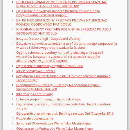
DRUGI NIEOGRANICZONY PRZETARG PISEMNY NA SPRZEDAŻ
POJAZDU SPECJALNEGO STAR 200 PM 18P
Ogłoszenie o otwartym naborze Partnera do wspólnego
przygotowania i realizacji projektu
DRUGI NIEOGRANICZONY PRZETARG PISEMNY NA SPRZEDAŻ
POJAZDU OSOBOWEGO FIAT DOBLO
NIEOGRANICZONY PRZETARG PISEMNY NA SPRZEDAŻ POJAZDU
OSOBOWEGO FIAT DOBLO
Instytut Meteorologii i Gospodarki Wodnej
Decyzja w sprawie zatwierdzenia taryf dla zbiorowego zaopatrzenia
w wodę i zbiorowego odprowadzania ścieków
Ogólny schemat procedury kontroli przestrzegania zasad i
warunków korzystania z zezwoleń na sprzedaż napojów
alkoholowych w gminie Olsztynek
Ogłoszenie o sprzedaży ciągnika Ursus C-360
MPZP Samagowo – czesc I
Rezygnacja z realizacji zadania pn. "Odkrycie tajemnic pomnika
Tannenbergu"
Nieograniczony Przetargu Pisemny Na Sprzedaż Pojazdu
Specjalnego Marki Star_200
Informacje i komunikaty
Uchwała projekt nowego ustroju szkolnego
Ogłoszenie o zebraniu mieszkańców Sołectwa Drwęck - wybory
sołtysa
Ogłoszenie o zamknięciu ul. Behringa na czas Dni Olsztynka 2016
Pozostałe obwieszczenia
Samorząd Województwa Warmińsko-Mazurskiego
Obwieszczenia Wojewody Warmińsko-Mazurskiego