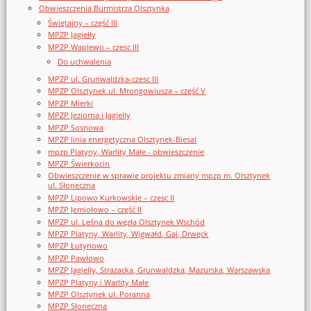
Obwieszczenia Burmistrza Olsztynka
Świętajny – część III
MPZP Jagiełły
MPZP Waplewo – czesc III
Do uchwalenia
MPZP ul. Grunwaldzka-czesc III
MPZP Olsztynek ul. Mrongowiusza – część V
MPZP Mierki
MPZP Jeziorna i Jagielly
MPZP Sosnowa
MPZP linia energetyczna Olsztynek-Biesal
mpzp Platyny, Warlity Małe - obwieszczenie
MPZP Świerkocin
Obwieszczenie w sprawie projektu zmiany mpzp m. Olsztynek
ul. Słoneczna
MPZP Lipowo Kurkowskie – czesc II
MPZP Jemiołowo – część II
MPZP ul. Leśna do węzła Olsztynek Wschód
MPZP Platyny, Warlity, Wigwałd, Gaj, Drwęck
MPZP Łutynowo
MPZP Pawłowo
MPZP Jagielly, Strazacka, Grunwaldzka, Mazurska, Warszawska
MPZP Platyny i Warlity Małe
MPZP Olsztynek ul. Poranna
MPZP Słoneczna