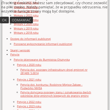
(Tracking Cookies). Możesz sam zdecydować, czy chcesz zezwolić
Wykazy z 2025 roku
na pliki cookie. Należy pamiętać, że w przypadku odrzucenia, nie
Wykazy z 2024 roku
wszystkie funkcje strony mogą być dostępne.
Wykazy z 2023 roku
Wykazy z 2022 roku
OK
ODMAWIAĆ
Wykazy z 2021 roku
Wykazy z 2020 roku
Wykazy z 2019 roku
Wykazy z 2018 roku
Dostęp do informacji publicznej
Ponowne wykorzystanie informacji publicznej
Skargi i wnioski
Petycje
Petycje skierowane do Burmistrza Olsztynka
Petycje z 2020 roku
Petycja dot. poprawy infrastruktury drogi gminnej nr
281409_5.0014
Petycje z 2021 roku
Petycja dot. konkursu: Rodzinne Miejsce Zabaw -
Podwórko NIVEA
Petycja dotycząca poprawy stanu i oznakowania dwóch
odcinków dróg gminnych biegących do granicy gminy
Petycje z 2022 roku
Petycje z 2023 roku