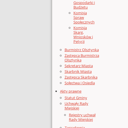
Gospodarki i
Budżetu
Komisja
Spraw
Społecznych
Komisja
Skarg,
Wniosków i
Petycji
Burmistrz Olsztynka
Zastępca Burmistrza
Olsztynka
Sekretarz Miasta
Skarbnik Miasta
Zastępca Skarbnika
Sołectwa i Osiedla
Akty prawne
Statut Gminy
Uchwały Rady
Miejskiej
Rejestry uchwał
Rady Miejskiej
Zarządzenia