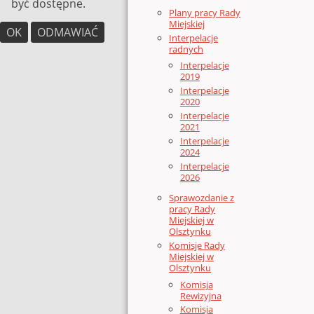
być dostępne.
Plany pracy Rady
Miejskiej
OK
ODMAWIAĆ
Interpelacje
radnych
Interpelacje
2019
Interpelacje
2020
Interpelacje
2021
Interpelacje
2024
Interpelacje
2026
Sprawozdanie z
pracy Rady
Miejskiej w
Olsztynku
Komisje Rady
Miejskiej w
Olsztynku
Komisja
Rewizyjna
Komisja