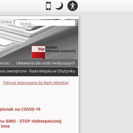
PANEL
.
Przełącz do wersji mobilnej
.
Tryb nocny: Ten tryb ustawia niski
.
Mobilny
Tryb
DOSTĘPNOŚCI
nocny
zukaj
SZUKAJ
pności
Ułatwienia dla osób niesłyszących
nia zewnętrzne - Rada Miejska w Olsztynku
Petycje skierowane do Rady Miejskiej
epionek na COVID-19
nmu GMO - STOP niebezpiecznej
 inne