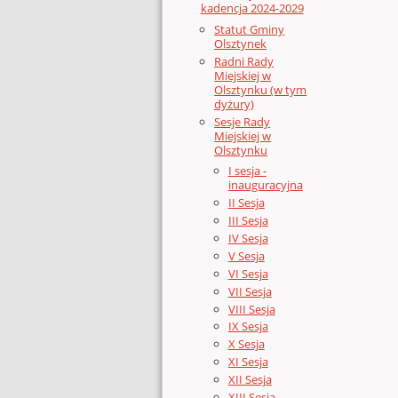
kadencja 2024-2029
Statut Gminy
Olsztynek
Radni Rady
Miejskiej w
Olsztynku (w tym
dyżury)
Sesje Rady
Miejskiej w
Olsztynku
I sesja -
inauguracyjna
II Sesja
III Sesja
IV Sesja
V Sesja
VI Sesja
VII Sesja
VIII Sesja
IX Sesja
X Sesja
XI Sesja
XII Sesja
XIII Sesja