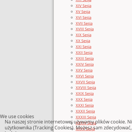
XIV Sesja
XV Sesja
XVI Sesja
XVII Sesja
XVIII Sesja
XIX Sesja
XX Sesja
XXI Sesja
XXII Sesja
XXIII Sesja
XXIV Sesja
XXV Sesja
XXVI Sesja
XXVII Sesja
XXVIII Sesja
XXIX Sesja
XXX Sesja
XXXI Sesja
XXXII Sesja
We use cookies
XXXIII Sesja
Na naszej stronie internetowej używamy plików cookie. N
XXXIV Sesja
użytkownika (Tracking Cookies). Możesz sam zdecydować, c
XXXV Sesja