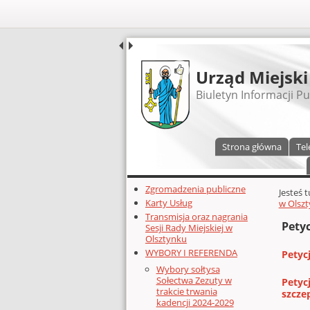
UDOSTĘPNIJ
Urząd Miejski
Biuletyn Informacji Pu
Menu główne
Strona główna
Tel
Dodatkowe zasoby (lewa kolumn
Zgromadzenia publiczne
Głównej 
Jesteś 
Karty Usług
w Olsz
Transmisja oraz nagrania
Petyc
Sesji Rady Miejskiej w
Olsztynku
WYBORY I REFERENDA
Petyc
Wybory sołtysa
Sołectwa Zezuty w
Petyc
trakcie trwania
szcze
kadencji 2024-2029