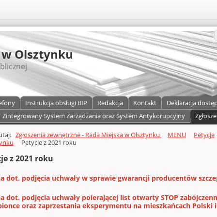
S
 w Olsztynku
blicznej
efony
Instrukcja obsługi BIP
Redakcja
Kontakt
Deklaracja dostę
Zintegrowany System Zarządzania oraz System Antykorupcyjny
Zgłosze
a)
zawartości
tutaj:
Zgłoszenia zewnętrzne - Rada Miejska w Olsztynku
MENU
Petycje
tynku
Petycje z 2021 roku
je z 2021 roku
ja dot. podjęcia uchwały w sprawie gwarancji producentów szcz
ja dot. podjęcia uchwały poierającej list otwarty STOP zabójcze
pionce oraz zaprzestania eksperymentu na mieszkańcach Polski i