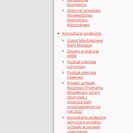
Burmistrza
Dziennik Urzędowy
Województwa
Warmińsko-
Mazurskiego
Konsultacje społeczne
Statut Młodzieżowej
Rady Miejskiej
Zmiany w statucie
MRM
Podział sołectwa
Łutynowo
Podział sołectwa
Pawłowo
Projekt uchwały
Rocznego Programu
Współpracy Gminy
Olsztynek z
organizacjami
pozarządowymi na
rok 2022
Konsultacje społeczne
dotyczące projektu
uchwały w sprawie
utworzenia