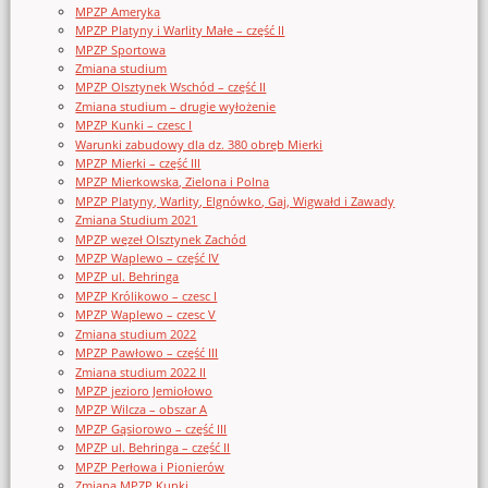
MPZP Ameryka
MPZP Platyny i Warlity Małe – część II
MPZP Sportowa
Zmiana studium
MPZP Olsztynek Wschód – część II
Zmiana studium – drugie wyłożenie
MPZP Kunki – czesc I
Warunki zabudowy dla dz. 380 obręb Mierki
MPZP Mierki – część III
MPZP Mierkowska, Zielona i Polna
MPZP Platyny, Warlity, Elgnówko, Gaj, Wigwałd i Zawady
Zmiana Studium 2021
MPZP węzeł Olsztynek Zachód
MPZP Waplewo – część IV
MPZP ul. Behringa
MPZP Królikowo – czesc I
MPZP Waplewo – czesc V
Zmiana studium 2022
MPZP Pawłowo – część III
Zmiana studium 2022 II
MPZP jezioro Jemiołowo
MPZP Wilcza – obszar A
MPZP Gąsiorowo – część III
MPZP ul. Behringa – część II
MPZP Perłowa i Pionierów
Zmiana MPZP Kunki