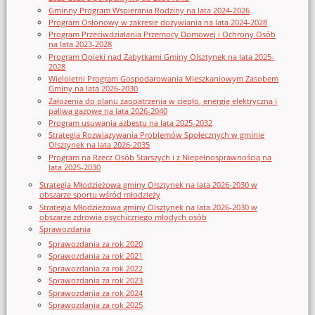
Gminny Program Wspierania Rodziny na lata 2024-2026
Program Osłonowy w zakresie dożywiania na lata 2024-2028
Program Przeciwdziałania Przemocy Domowej i Ochrony Osób
na lata 2023-2028
Program Opieki nad Zabytkami Gminy Olsztynek na lata 2025-
2028
Wieloletni Program Gospodarowania Mieszkaniowym Zasobem
Gminy na lata 2026-2030
Założenia do planu zaopatrzenia w ciepło, energię elektryczna i
paliwa gazowe na lata 2026-2040
Program usuwania azbestu na lata 2025-2032
Strategia Rozwiązywania Problemów Społecznych w gminie
Olsztynek na lata 2026-2035
Program na Rzecz Osób Starszych i z Niepełnosprawnością na
lata 2025-2030
Strategia Młodzieżowa gminy Olsztynek na lata 2026-2030 w
obszarze sportu wśród młodzieży
Strategia Młodzieżowa gminy Olsztynek na lata 2026-2030 w
obszarze zdrowia psychicznego młodych osób
Sprawozdania
Sprawozdania za rok 2020
Sprawozdania za rok 2021
Sprawozdania za rok 2022
Sprawozdania za rok 2023
Sprawozdania za rok 2024
Sprawozdania za rok 2025