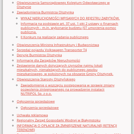
Obwieszczenia Samorządowego Kolegium Odwoławczego w
Olsztynie
Zawiadomienia Burmistrza Olsztynka
WYKAZ NIERUCHOMOŚCI WPISANYCH DO REJESTRU ZABYTKÓW.
Informacja na podstawie art. 37 ust. 1 pkt 2 ustawy o finansach
publicznych - m.in. wykonanie budżetu JST umorzenia pomoc
publiczna.
II Konkurs na realizację zadania publicznego
Obwieszczenia Ministra Infrastruktury i Budwonictwa
Sprzedaż pojazdu Volkswagen Transporter T4
Decyzje Burmistrza Olsztynka
Informacje dla Zarządców Nieruchomości
Zestawienie danych dotyczących czynszów najmu lokali
mieszkalnych, nienależących do publicznego zasobu
mieszkaniowego, w położonych na obszarze Gminy Olsztynek.
Obwieszczenia Starosty Olsztyńskiego
Zawiadomienie o wszczęciu postępowania w sprawie zmiany
pozwolenia zintegrowanego na prowadzenie instalacji
NUTRIPOL Sp. z o.o.
Ogłoszenia sprzedażowe
Ogłoszenia sprzedażowe
Uchwała reklamowa
Regionalny Zarząd Gospodarki Wodnej w Białymstoku
INFORMACJA O OPŁACIE ZA ZMNIEJSZENIE NATURALNEJ RETENCJI
TERENOWEJ