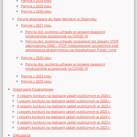
Petycje z 2024 roku
Petycje z 2025 roku
Petycje z 2026 roku
Petycje skierowane do Rady Miejskiej w Olsztynku
Petycje z 2021 roku
Petycja dot. podjęcia uchwały w sprawie gwarancji
producentów szczepionek na COVID-19
Petycja dot. podjęcia uchwały poierającej list otwarty STOP
zabójczenmu GMO - STOP niebezpiecznej szczepionce oraz
zaprzestania eksperymentu na mieszkańcach Polski i inne
Petycje z 2020 roku
Petycja dot. podjęcia uchwały w sprawie gwarancji
producentów szczepionek na COVID-19
Petycje z 2023 roku
Petycje z 2025 roku
Organizacje Pozarządowe
II otwarty konkurs na realizację zadań publicznych w 2026 r.
I otwarty konkurs na realizację zadań publicznych w 2026 r.
II otwarty konkurs na realizację zadań publicznych w 2025 r.
I otwarty konkurs na realizację zadań publicznych w 2025 r.
I otwarty konkurs na realizację zadań publicznych w 2024 r.
II otwarty konkurs na realizację zadań publicznych w 2023 r.
I otwarty konkurs na realizację zadań publicznych w 2023 r.
Ogłoszenia