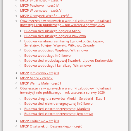
MPZP Witramowo – część IV
MPZP Pawłowo – część IV
MPZP Witramowo – część V
MPZP Olsztynek Wschód – część III
Obwieszczenia w sprawach o warunki zabudowy i lokalizacji
inwestycji celu publicznego – rok wszczęcia sprawy 2025
Budowa sieci niskiego napięcia Mierki
Budowa sieci niskiego napięcia Pawłowo
Budowa kanalizacji sanitarnej Elgnówko, Gaj, Łęciny,
Świętajny, Tolejny, Wigwałd, Wilkowo, Zawady
Budowa wodociągu Waplewo-Witramowo
Budowa wodociągu Królikowo
Budowa sieci wodociągowej Swaderki-Lipowo Kurkowskie
Budowa wodociągu i kanalizacji Witramowo
MPZP Jemiołowo - część II
MPZP Mierki - część V
MPZP Warlity Małe - część I
Obwieszczenia w sprawach o warunki zabudowy i lokalizacji
inwestycji celu publicznego – rok wszczęcia sprawy 2026
Budowa drogi dla rowerów Mierki – Swaderki - Etap 1
Budowa sieci elektroenergetycznej Królikowo
Budowa sieci elektroenergetycznej Marózek
Budowa sieci elektroenergetycznej Jemiołowo
MPZP Królikowo – część II
MPZP Olsztynek ul. Daszyńskiego – część III