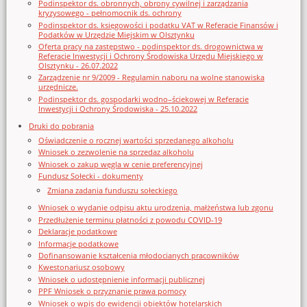
Podinspektor ds. obronnych, obrony cywilnej i zarządzania
kryzysowego - pełnomocnik ds. ochrony
Podinspektor ds. księgowości i podatku VAT w Referacie Finansów i
Podatków w Urzędzie Miejskim w Olsztynku
Oferta pracy na zastępstwo - podinspektor ds. drogownictwa w
Referacie Inwestycji i Ochrony Środowiska Urzędu Miejskiego w
Olsztynku - 26.07.2022
Zarządzenie nr 9/2009 - Regulamin naboru na wolne stanowiska
urzędnicze.
Podinspektor ds. gospodarki wodno–ściekowej w Referacie
Inwestycji i Ochrony Środowiska - 25.10.2022
Druki do pobrania
Oświadczenie o rocznej wartości sprzedanego alkoholu
Wniosek o zezwolenie na sprzedaz alkoholu
Wniosek o zakup węgla w cenie preferencyjnej
Fundusz Sołecki - dokumenty
Zmiana zadania funduszu sołeckiego
Wniosek o wydanie odpisu aktu urodzenia, małżeństwa lub zgonu
Przedłużenie terminu płatności z powodu COVID-19
Deklaracje podatkowe
Informacje podatkowe
Dofinansowanie kształcenia młodocianych pracowników
Kwestonariusz osobowy
Wniosek o udostępnienie informacji publicznej
PPF Wniosek o przyznanie prawa pomocy
Wniosek o wpis do ewidencji obiektów hotelarskich