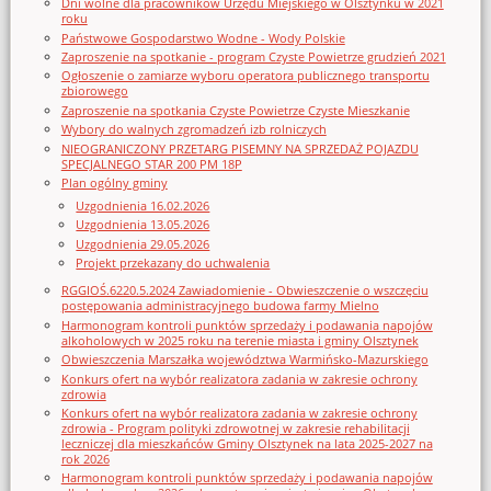
Dni wolne dla pracowników Urzędu Miejskiego w Olsztynku w 2021
roku
Państwowe Gospodarstwo Wodne - Wody Polskie
Zaproszenie na spotkanie - program Czyste Powietrze grudzień 2021
Ogłoszenie o zamiarze wyboru operatora publicznego transportu
zbiorowego
Zaproszenie na spotkania Czyste Powietrze Czyste Mieszkanie
Wybory do walnych zgromadzeń izb rolniczych
NIEOGRANICZONY PRZETARG PISEMNY NA SPRZEDAŻ POJAZDU
SPECJALNEGO STAR 200 PM 18P
Plan ogólny gminy
Uzgodnienia 16.02.2026
Uzgodnienia 13.05.2026
Uzgodnienia 29.05.2026
Projekt przekazany do uchwalenia
RGGIOŚ.6220.5.2024 Zawiadomienie - Obwieszczenie o wszczęciu
postępowania administracyjnego budowa farmy Mielno
Harmonogram kontroli punktów sprzedaży i podawania napojów
alkoholowych w 2025 roku na terenie miasta i gminy Olsztynek
Obwieszczenia Marszałka województwa Warmińsko-Mazurskiego
Konkurs ofert na wybór realizatora zadania w zakresie ochrony
zdrowia
Konkurs ofert na wybór realizatora zadania w zakresie ochrony
zdrowia - Program polityki zdrowotnej w zakresie rehabilitacji
leczniczej dla mieszkańców Gminy Olsztynek na lata 2025-2027 na
rok 2026
Harmonogram kontroli punktów sprzedaży i podawania napojów