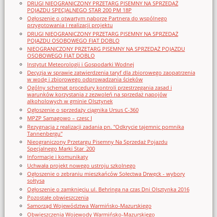
DRUGI NIEOGRANICZONY PRZETARG PISEMNY NA SPRZEDAŻ
POJAZDU SPECJALNEGO STAR 200 PM 18P
Ogłoszenie o otwartym naborze Partnera do wspólnego
przygotowania i realizacji projektu
DRUGI NIEOGRANICZONY PRZETARG PISEMNY NA SPRZEDAŻ
POJAZDU OSOBOWEGO FIAT DOBLO
NIEOGRANICZONY PRZETARG PISEMNY NA SPRZEDAŻ POJAZDU
OSOBOWEGO FIAT DOBLO
Instytut Meteorologii i Gospodarki Wodnej
Decyzja w sprawie zatwierdzenia taryf dla zbiorowego zaopatrzenia
w wodę i zbiorowego odprowadzania ścieków
Ogólny schemat procedury kontroli przestrzegania zasad i
warunków korzystania z zezwoleń na sprzedaż napojów
alkoholowych w gminie Olsztynek
Ogłoszenie o sprzedaży ciągnika Ursus C-360
MPZP Samagowo – czesc I
Rezygnacja z realizacji zadania pn. "Odkrycie tajemnic pomnika
Tannenbergu"
Nieograniczony Przetargu Pisemny Na Sprzedaż Pojazdu
Specjalnego Marki Star_200
Informacje i komunikaty
Uchwała projekt nowego ustroju szkolnego
Ogłoszenie o zebraniu mieszkańców Sołectwa Drwęck - wybory
sołtysa
Ogłoszenie o zamknięciu ul. Behringa na czas Dni Olsztynka 2016
Pozostałe obwieszczenia
Samorząd Województwa Warmińsko-Mazurskiego
Obwieszczenia Wojewody Warmińsko-Mazurskiego