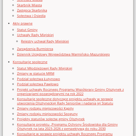
Skarbnik Miasta
Zastępca Skarbnika
Sołectwa i Osiedla
Akty prawne
Statut Gminy
Uchwały Rady Miejskiej
Rejestry uchwał Rady Miejskiej
Zarządzenia Burmistrza
Dziennik Urzędowy Województwa Warmińsko-Mazurskiego
Konsultacje społeczne
Statut Młodzieżowej Rady Miejskiej
Zmiany w statucie MRM
Podział sołectwa Łutynowo
Podział sołectwa Pawłowo
Projekt uchwały Rocznego Programu Współpracy Gminy Olsztynek z
organizacjami pozarządowymi na rok 2022
Konsultacje społeczne dotyczące projektu uchwały w sprawie
utworzenia Olsztyneckiej Rady Seniorów i nadania jej Statutu
Zmiany rodzaju miejscowości Kąpity
Zmiany rodzaju miejscowości Spoguny
Projekty statutów sołectw gminy Olsztynek
Konsultacje projektu „Programu Ochrony Środowiska dla Gminy
Olsztynek na lata 2023-2026 z perspektywą do roku 2030
Konsultacje w sprawie projektu uchwały Rocznego Programu