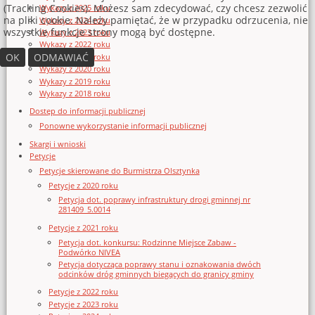
(Tracking Cookies). Możesz sam zdecydować, czy chcesz zezwolić
Wykazy z 2025 roku
na pliki cookie. Należy pamiętać, że w przypadku odrzucenia, nie
Wykazy z 2024 roku
wszystkie funkcje strony mogą być dostępne.
Wykazy z 2023 roku
Wykazy z 2022 roku
OK
ODMAWIAĆ
Wykazy z 2021 roku
Wykazy z 2020 roku
Wykazy z 2019 roku
Wykazy z 2018 roku
Dostęp do informacji publicznej
Ponowne wykorzystanie informacji publicznej
Skargi i wnioski
Petycje
Petycje skierowane do Burmistrza Olsztynka
Petycje z 2020 roku
Petycja dot. poprawy infrastruktury drogi gminnej nr
281409_5.0014
Petycje z 2021 roku
Petycja dot. konkursu: Rodzinne Miejsce Zabaw -
Podwórko NIVEA
Petycja dotycząca poprawy stanu i oznakowania dwóch
odcinków dróg gminnych biegących do granicy gminy
Petycje z 2022 roku
Petycje z 2023 roku