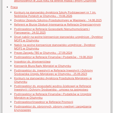
alkoholowych w 2026 roku na terenie miasta i gminy Olsztynek
Praca
Konkurs na stanowisko dyrektora Szkoły Podstawowej nr 1 im.
Noblistów Polskich w Olsztynku - 19.06.2026
Dyrektor Zespołu Szkolno-Przedszkolnego w Waplewie - 14.08.2025
Referent w Biurze Obsługi Interesanta w Referacie Organizacyjnym
Podinspektor w Referacie Gospodarki Nieruchomościami i
Planowania - 24.02.2025
Drugi nabór na wolne kierownicze stanowisko urzędnicze - Dyrektor
MOPS w Olsztynku
Nabór na wolne kierownicze stanowisko urzędnicze - Dyrektor
MOPS w Olsztynku
Prezes Zarządu TBS w Olsztynku - 27.09.2024
Podinspektor w Referacie Finansów i Podatków - 19.08.2024
Inspektor ds. drogownictwa
Kierownik Biura Rady Miejskiej w Olsztynku
Podinspektor ds. inwestycji w Referacie Inwestycji i Ochrony
Środowiska Urzędu Miejskiego w Olsztynku - 25.09.2023
Konkurs na stanowisko dyrektora Przedszkola Miejskiego w
Olsztynku
Podinspektor ds. gospodarki wodno-ściekowej w Referacie
Inwestycji i Ochrony Środowiska - umowa na zastępstwo
Podinspektor w Referacie Finansów i Podatków w Urzędzie
Miejskim w Olsztynku
Podinspektor/inspektor w Referacie Promocji
Podinspektor ds. obronnych, obrony cywilnej i zarządzania
kryzysowego