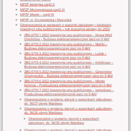
MPZP Ameryka-część II
MPZP Mrongowiusza-część VI
MPZP Mierki – część IV
MPZP ul. Grunwaldzka i Mazurska
Obwieszczenia w sprawach o warunki zabudowy i lokalizacji
inwestycji celu publicznego – rok wszczęcia sprawy do 2023
ZBG.6733.1.2022 Inwestycja celu publicznego – Nowa Wieś
Ostródzka – Budowa elektroenergetycznej sieci nn 0,4kV
ZBG.6733.2.2022 Inwestycja celu publicznego – Mańki –
Budowa elektroenergetycznej sieci nn 0,4kV
ZBG.6733.3.2022 Inwestycja celu publicznego – Lutek –
Budowa elektroenergetycznej sieci nn 0,4kV
ZBG.6733.4.2022 Inwestycja celu publicznego – Królikowo –
Budowa elektroenergetycznej sieci nn 0,4kV
ZBG.6733.5.2022 Inwestycja celu publicznego – Gąsiorowo
Olsztyneckie – Budowa elektroenergetycznej sieci nn 0,4kV
ZBG.6733.6.2022 Inwestycja celu publicznego – Mierki
kolonia – Przebudowa elektroenergetycznej sieci nn 0,4kV
ZBG.6733.7.2022 Inwestycja celu publicznego – Jemiołowo –
Przebudowa elektroenergetycznej sieci nn 0,4kV
Obwieszczenie o wydaniu decyzji o warunkach zabudowy,
dz. 36/27 obręb Waplewo
Obwieszczenie o wydaniu decyzji o warunkach zabudowy,
dz. 36/26 obręb Waplewo
Obwieszczenie o wydaniu decyzji o warunkach
zabudowy, dz. 36/26 obręb Waplewo
Obwieszczenie o wydaniu decyzji o warunkach zabudowy,