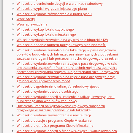
Wniosek o przeniesienie decyzji o warunkach zabudowy
Wniosek o wypis i wyrys z miejscowego planu
Wniosek o wydanie zaświadczenia o braku planu
Wzor_oferty
Wzor_sprawozdania
Wniosek o wykup lokalu użytkowego
Wniosek o wykup lokalu mieszkalnego
Wnisek o wydanie zezwolenia na wykreślenie hipoteki z KW
Wniosek o nadanie numeru porządkowego nieruchomości
Wniosek o wydanie zezwolenia na lokalizację w pasie drogowym
obiektów budowlanych lub urządzeń niezwiązanych z potrzebami
zarządzania drogami lub potrzebami ruchu drogowego oraz reklam
Wniosek o wydanie zezwolenia na zajęcie pasa drogowego w celu
umieszczenia urządzeń infrastruktury technicznej niezwiązanych z
potrzebami zarządzania drogami lub potrzebami ruchu drogowego
Wniosek o wydanie zezwolenia na zajęcie pasa drogowego drogi
gminnej w celu prowadzenia robót
Wniosek o uzgodnienie lokalizacji/przebudowy zjazdu
Wniosek o wydanie dowodu osobistego
Wniosek o wydanie decyzji o ustalenie lokalizacji inwestycji celu
publicznego albo warunków zabudowy
Udzielenia licencji na wykonywanie krajowego transportu
drogowego w zakresie przewozu osób taksówką
Wniosek o wydanie zaświadczenia o rewitalizacji
Wniosek o dotację z programu Ciepłe Mieszkanie
Wniosek o płatność z programu Ciepłe Mieszkanie
Wniosek o wydanie decyzji o środowiskowych uwarunkowaniach