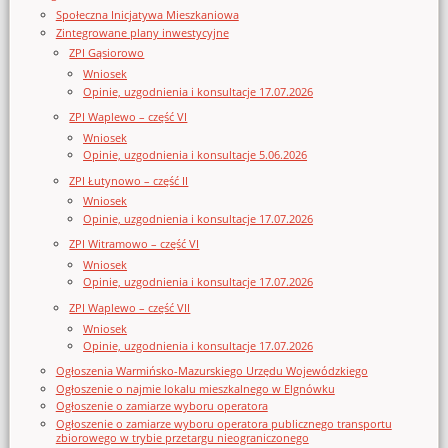
Społeczna Inicjatywa Mieszkaniowa
Zintegrowane plany inwestycyjne
ZPI Gąsiorowo
Wniosek
Opinie, uzgodnienia i konsultacje 17.07.2026
ZPI Waplewo – część VI
Wniosek
Opinie, uzgodnienia i konsultacje 5.06.2026
ZPI Łutynowo – część II
Wniosek
Opinie, uzgodnienia i konsultacje 17.07.2026
ZPI Witramowo – część VI
Wniosek
Opinie, uzgodnienia i konsultacje 17.07.2026
ZPI Waplewo – część VII
Wniosek
Opinie, uzgodnienia i konsultacje 17.07.2026
Ogłoszenia Warmińsko-Mazurskiego Urzędu Wojewódzkiego
Ogłoszenie o najmie lokalu mieszkalnego w Elgnówku
Ogłoszenie o zamiarze wyboru operatora
Ogłoszenie o zamiarze wyboru operatora publicznego transportu
zbiorowego w trybie przetargu nieograniczonego