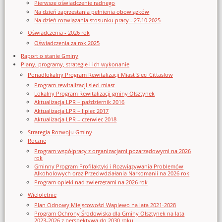
Pierwsze oświadczenie radnego
Na dzień zaprzestania pełnienia obowiązków
Na dzień rozwiązania stosunku pracy - 27.10.2025
Oświadczenia - 2026 rok
Oświadczenia za rok 2025
Raport o stanie Gminy
Plany, programy, strategie i ich wykonanie
Ponadlokalny Program Rewitalizacji Miast Sieci Cittaslow
Program rewitalizacji sieci miast
Lokalny Program Rewitalizacji gminy Olsztynek
Aktualizacja LPR – październik 2016
Aktualizacja LPR – lipiec 2017
Aktualizacja LPR – czerwiec 2018
Strategia Rozwoju Gminy
Roczne
Program współpracy z organizacjami pozarządowymi na 2026
rok
Gminny Program Profilaktyki i Rozwiązywania Problemów
Alkoholowych oraz Przeciwdziałania Narkomanii na 2026 rok
Program opieki nad zwierzętami na 2026 rok
Wieloletnie
Plan Odnowy Miejscowości Waplewo na lata 2021-2028
Program Ochrony Środowiska dla Gminy Olsztynek na lata
2023-2026 z perspektywą do 2030 roku