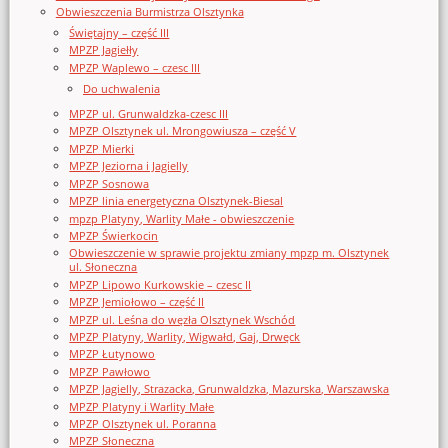
Obwieszczenia Burmistrza Olsztynka
Świętajny – część III
MPZP Jagiełły
MPZP Waplewo – czesc III
Do uchwalenia
MPZP ul. Grunwaldzka-czesc III
MPZP Olsztynek ul. Mrongowiusza – część V
MPZP Mierki
MPZP Jeziorna i Jagielly
MPZP Sosnowa
MPZP linia energetyczna Olsztynek-Biesal
mpzp Platyny, Warlity Małe - obwieszczenie
MPZP Świerkocin
Obwieszczenie w sprawie projektu zmiany mpzp m. Olsztynek
ul. Słoneczna
MPZP Lipowo Kurkowskie – czesc II
MPZP Jemiołowo – część II
MPZP ul. Leśna do węzła Olsztynek Wschód
MPZP Platyny, Warlity, Wigwałd, Gaj, Drwęck
MPZP Łutynowo
MPZP Pawłowo
MPZP Jagielly, Strazacka, Grunwaldzka, Mazurska, Warszawska
MPZP Platyny i Warlity Małe
MPZP Olsztynek ul. Poranna
MPZP Słoneczna