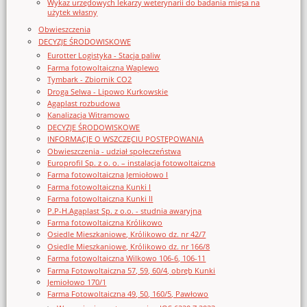
Wykaz urzędowych lekarzy weterynarii do badania mięsa na
użytek własny
Obwieszczenia
DECYZJE ŚRODOWISKOWE
Eurotter Logistyka - Stacja paliw
Farma fotowoltaiczna Waplewo
Tymbark - Zbiornik CO2
Droga Selwa - Lipowo Kurkowskie
Agaplast rozbudowa
Kanalizacja Witramowo
DECYZJE ŚRODOWISKOWE
INFORMACJE O WSZCZĘCIU POSTĘPOWANIA
Obwieszczenia - udział społeczeństwa
Europrofil Sp. z o. o. – instalacja fotowoltaiczna
Farma fotowoltaiczna Jemiołowo I
Farma fotowoltaiczna Kunki I
Farma fotowoltaiczna Kunki II
P.P-H.Agaplast Sp. z o.o. - studnia awaryjna
Farma fotowoltaiczna Królikowo
Osiedle Mieszkaniowe, Królikowo dz. nr 42/7
Osiedle Mieszkaniowe, Królikowo dz. nr 166/8
Farma fotowoltaiczna Wilkowo 106-6, 106-11
Farma Fotowoltaiczna 57, 59, 60/4, obręb Kunki
Jemiołowo 170/1
Farma Fotowoltaiczna 49, 50, 160/5, Pawłowo