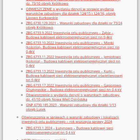
dz. 73/10 obręb Królikowo
OBWIESZCZENIE o wydaniu decyzji w sprawie wydania
warunków zabudowy dla działek 124/15 i 124/16, obręb
Lipowo Kurkowskie
ZBG.6730.129.2021 – Warunki zabudowy dla działki nr 73/24
obręb Królikowo
ZBG.6733.9.2022 Inwestycja celu publicznego – Ząbie –
Budowa kablowej elektroenergetycznej sieci nn 0,4kV
ZBG.6733.10.2022 Inwestycja celu publicznego – Mierki
(kolonia)– Budowa kablowej elektroenergetycznej sieci nn
0,4kV
ZBG.6733.11.2022 Inwestycja celu publicznego – Jemiołowo
(kolonia) – Budowa kablowej elektroenergetycznej sieci nn
0,4kV
ZBG.6733.13.2022 Inwestycja celu publicznego – Kurki –
Budowa kablowej sieci elektroenergetycznej oświetleniowej
nn 0,4kV
ZBG.6733.17.2022 Inwestycja celu publicznego – Gąsiorowo
Olsztyneckie – Budowa elektroenergetycznej sieci nn 0,4 kV
Obwieszczenie o wydaniu decyzji o warunkach zabudowy,
dz. 41/10 obręb Nowa Wieś Ostródzka
GNP.6730.185.2023 - Warunki zabudowy dla działki 1/13
obręb Lutek
Obwieszczenia w sprawach o warunki zabudowy i lokalizacji
inwestycji celu publicznego – rok wszczęcia sprawy 2024
ZBG.6733.1.2024 – Łutynowo – Budowa kablowej sieci
elektroenergetycznej nn 0,4 kV