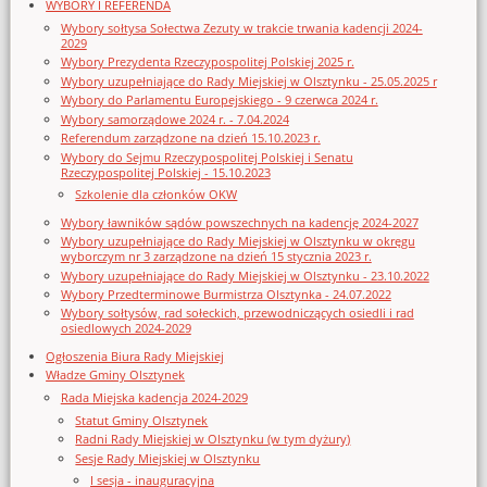
WYBORY I REFERENDA
Wybory sołtysa Sołectwa Zezuty w trakcie trwania kadencji 2024-
2029
Wybory Prezydenta Rzeczypospolitej Polskiej 2025 r.
Wybory uzupełniające do Rady Miejskiej w Olsztynku - 25.05.2025 r
Wybory do Parlamentu Europejskiego - 9 czerwca 2024 r.
Wybory samorządowe 2024 r. - 7.04.2024
Referendum zarządzone na dzień 15.10.2023 r.
Wybory do Sejmu Rzeczypospolitej Polskiej i Senatu
Rzeczypospolitej Polskiej - 15.10.2023
Szkolenie dla członków OKW
Wybory ławników sądów powszechnych na kadencję 2024-2027
Wybory uzupełniające do Rady Miejskiej w Olsztynku w okręgu
wyborczym nr 3 zarządzone na dzień 15 stycznia 2023 r.
Wybory uzupełniające do Rady Miejskiej w Olsztynku - 23.10.2022
Wybory Przedterminowe Burmistrza Olsztynka - 24.07.2022
Wybory sołtysów, rad sołeckich, przewodniczących osiedli i rad
osiedlowych 2024-2029
Ogłoszenia Biura Rady Miejskiej
Władze Gminy Olsztynek
Rada Miejska kadencja 2024-2029
Statut Gminy Olsztynek
Radni Rady Miejskiej w Olsztynku (w tym dyżury)
Sesje Rady Miejskiej w Olsztynku
I sesja - inauguracyjna