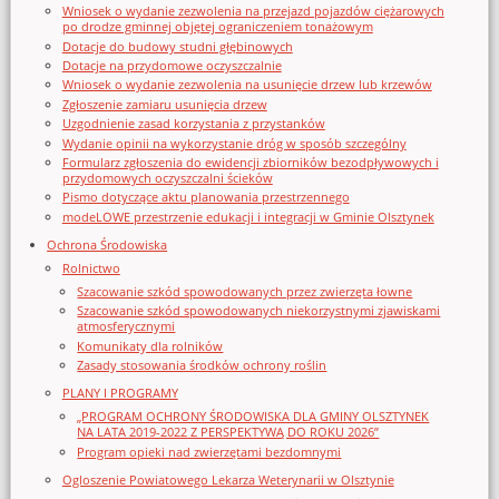
Wniosek o wydanie zezwolenia na przejazd pojazdów ciężarowych
po drodze gminnej objętej ograniczeniem tonażowym
Dotacje do budowy studni głębinowych
Dotacje na przydomowe oczyszczalnie
Wniosek o wydanie zezwolenia na usunięcie drzew lub krzewów
Zgłoszenie zamiaru usunięcia drzew
Uzgodnienie zasad korzystania z przystanków
Wydanie opinii na wykorzystanie dróg w sposób szczególny
Formularz zgłoszenia do ewidencji zbiorników bezodpływowych i
przydomowych oczyszczalni ścieków
Pismo dotyczące aktu planowania przestrzennego
modeLOWE przestrzenie edukacji i integracji w Gminie Olsztynek
Ochrona Środowiska
Rolnictwo
Szacowanie szkód spowodowanych przez zwierzęta łowne
Szacowanie szkód spowodowanych niekorzystnymi zjawiskami
atmosferycznymi
Komunikaty dla rolników
Zasady stosowania środków ochrony roślin
PLANY I PROGRAMY
„PROGRAM OCHRONY ŚRODOWISKA DLA GMINY OLSZTYNEK
NA LATA 2019-2022 Z PERSPEKTYWĄ DO ROKU 2026”
Program opieki nad zwierzętami bezdomnymi
Ogloszenie Powiatowego Lekarza Weterynarii w Olsztynie