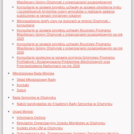
Współpracy Gminy Olsztynek z organizacjami pozarządowymi
Konsultacje w sprawie projektu uchwały w sprawie określenia trybu
i szczegółowych kryteriów oceny wniosków o realizację zadania
publicznego w ramach inicjatywy lokalnej
Wprowadzenie strefy ciszy na jeziorach w gminie Olsztynek –
konsultacje
Konsultacje w sprawie projektu uchwały Rocznego Programu
Współpracy Gminy Olsztynek z organizacjami pozarządowymi na rok
2025
Konsultacje w sprawie projektu uchwały Rocznego Programu
Współpracy Gminy Olsztynek z organizacjami pozarządowymi na rok
2026
Konsultacje społeczne w sprawie przyjęcia Gminnego Programu
Profilaktyki i Rozwiązywania Problemów Alkoholowych oraz
Przeciwdziałania Narkomanii na rok 2026
Młodzieżowa Rada Miejska
Skład Młodzieżowej Rady
Kontakt
Statut
Rada Seniorów w Olsztynku
Nabór kandydatów do II kadencji Rady Seniorów w Olsztynku
Urząd Miejski
Informacje Ogólne
Regulamin Organizacyjny Urzedu Miejskiego w Olsztynku
Kodeks etyki UM w Olsztynku
Dokumentacja dot. Zintegrowanego Systemu Zarządzania Jakością