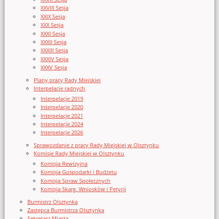
XXVIII Sesja
XXIX Sesja
XXX Sesja
XXXI Sesja
XXXII Sesja
XXXIII Sesja
XXXIV Sesja
XXXV Sesja
Plany pracy Rady Miejskiej
Interpelacje radnych
Interpelacje 2019
Interpelacje 2020
Interpelacje 2021
Interpelacje 2024
Interpelacje 2026
Sprawozdanie z pracy Rady Miejskiej w Olsztynku
Komisje Rady Miejskiej w Olsztynku
Komisja Rewizyjna
Komisja Gospodarki i Budżetu
Komisja Spraw Społecznych
Komisja Skarg, Wniosków i Petycji
Burmistrz Olsztynka
Zastępca Burmistrza Olsztynka
Sekretarz Miasta