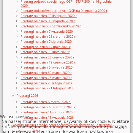
Przetarg pojazdu specjalnego OSP - STAR 200 na 14 grudnia
2020 r
Przetarg pojazdów specjalnych OSP na 04 grudnia 2020 r
Przetarg na dzień 10 listopada 2020 r
Przetarg na dzień 9 listopada 2020 r
Przetargi na dzień 9 października 2020 r
Przetargi na dzień 7 września 2020 r
Przetargi na dzień 28 sierpnia 2020 r
Przetargi na dzień 7 sierpnia 2020
Przetargi na dzień 17 lipca 2020 r
Przetarg na dzień 10 lipca 2020 r
Przetarg na dzień 26 czerwca 2020 r
Przetargi na dzień 19 czerwca 2020 r
Przetargi na dzień 3 kwietnia 2020 r
Przetarg na dzień 30 marca 2020 r
Przetarg na dzień 23 marca 2020 r
Przetarg na dzień 28 lutego 2020 r
Przetargi na dzień 21 lutego 2020 r
Przetargi 2026
Przetarg na dzień 6 marca 2026 r.
Przetargi na dzień 10 sierpnia 2026 r.
Przetarg na dzień 11 sierpnia 2026 r.
We use cookies
Przetarg na dzień 11 września 2026 r.
Na naszej stronie internetowej używamy plików cookie. Niektóre
Wykazy nieruchomości przeznaczonych do sprzedaży i dzierżawy
z nich są niezbędne dla funkcjonowania strony, inne pomagają
nam w ulepszaniu tej strony i doświadczeń użytkownika
Wykazy z 2026 roku