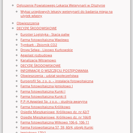
Ogloszenie Powiatowego Lekarza Weterynarii w Olsztynie
Wykaz urzędowych lekarzy weterynarii do badania mięsa na
użytek własny
Obwieszczenia
DECYZJE ŚRODOWISKOWE
Eurotter Logistyka - Stacja paliw
Farma fotowoltaiczna Waplewo
Tymbark - Zbiornik CO2
Droga Selwa - Lipowo Kurkowskie
Agaplast rozbudowa
Kanalizacja Witramowo
DECYZJE ŚRODOWISKOWE
INFORMACJE O WSZCZĘCIU POSTĘPOWANIA
Obwieszczenia - udział społeczeństwa
Europrofil Sp. z o. o. – instalacja fotowoltaiczna
Farma fotowoltaiczna Jemiołowo I
Farma fotowoltaiczna Kunki I
Farma fotowoltaiczna Kunki II
P.P-H.Agaplast Sp. z o.o. - studnia awaryjna
Farma fotowoltaiczna Królikowo
Osiedle Mieszkaniowe, Królikowo dz. nr 42/7
Osiedle Mieszkaniowe, Królikowo dz. nr 166/8
Farma fotowoltaiczna Wilkowo 106-6, 106-11
Farma Fotowoltaiczna 57, 59, 60/4, obręb Kunki
Jemiołowo 170/1