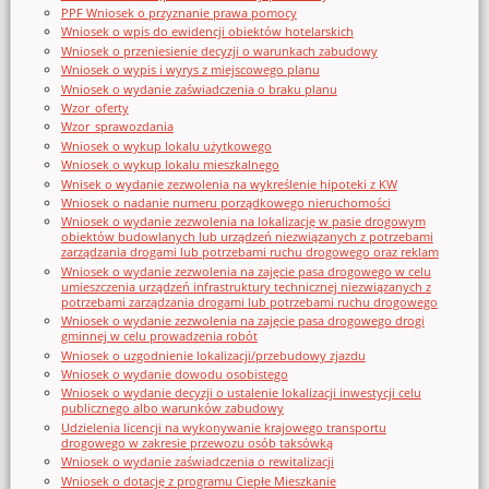
PPF Wniosek o przyznanie prawa pomocy
Wniosek o wpis do ewidencji obiektów hotelarskich
Wniosek o przeniesienie decyzji o warunkach zabudowy
Wniosek o wypis i wyrys z miejscowego planu
Wniosek o wydanie zaświadczenia o braku planu
Wzor_oferty
Wzor_sprawozdania
Wniosek o wykup lokalu użytkowego
Wniosek o wykup lokalu mieszkalnego
Wnisek o wydanie zezwolenia na wykreślenie hipoteki z KW
Wniosek o nadanie numeru porządkowego nieruchomości
Wniosek o wydanie zezwolenia na lokalizację w pasie drogowym
obiektów budowlanych lub urządzeń niezwiązanych z potrzebami
zarządzania drogami lub potrzebami ruchu drogowego oraz reklam
Wniosek o wydanie zezwolenia na zajęcie pasa drogowego w celu
umieszczenia urządzeń infrastruktury technicznej niezwiązanych z
potrzebami zarządzania drogami lub potrzebami ruchu drogowego
Wniosek o wydanie zezwolenia na zajęcie pasa drogowego drogi
gminnej w celu prowadzenia robót
Wniosek o uzgodnienie lokalizacji/przebudowy zjazdu
Wniosek o wydanie dowodu osobistego
Wniosek o wydanie decyzji o ustalenie lokalizacji inwestycji celu
publicznego albo warunków zabudowy
Udzielenia licencji na wykonywanie krajowego transportu
drogowego w zakresie przewozu osób taksówką
Wniosek o wydanie zaświadczenia o rewitalizacji
Wniosek o dotację z programu Ciepłe Mieszkanie