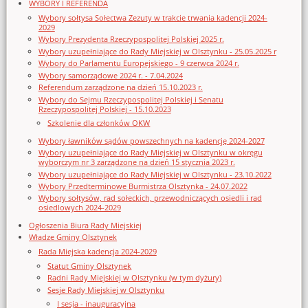
WYBORY I REFERENDA
Wybory sołtysa Sołectwa Zezuty w trakcie trwania kadencji 2024-
2029
Wybory Prezydenta Rzeczypospolitej Polskiej 2025 r.
Wybory uzupełniające do Rady Miejskiej w Olsztynku - 25.05.2025 r
Wybory do Parlamentu Europejskiego - 9 czerwca 2024 r.
Wybory samorządowe 2024 r. - 7.04.2024
Referendum zarządzone na dzień 15.10.2023 r.
Wybory do Sejmu Rzeczypospolitej Polskiej i Senatu
Rzeczypospolitej Polskiej - 15.10.2023
Szkolenie dla członków OKW
Wybory ławników sądów powszechnych na kadencję 2024-2027
Wybory uzupełniające do Rady Miejskiej w Olsztynku w okręgu
wyborczym nr 3 zarządzone na dzień 15 stycznia 2023 r.
Wybory uzupełniające do Rady Miejskiej w Olsztynku - 23.10.2022
Wybory Przedterminowe Burmistrza Olsztynka - 24.07.2022
Wybory sołtysów, rad sołeckich, przewodniczących osiedli i rad
osiedlowych 2024-2029
Ogłoszenia Biura Rady Miejskiej
Władze Gminy Olsztynek
Rada Miejska kadencja 2024-2029
Statut Gminy Olsztynek
Radni Rady Miejskiej w Olsztynku (w tym dyżury)
Sesje Rady Miejskiej w Olsztynku
I sesja - inauguracyjna