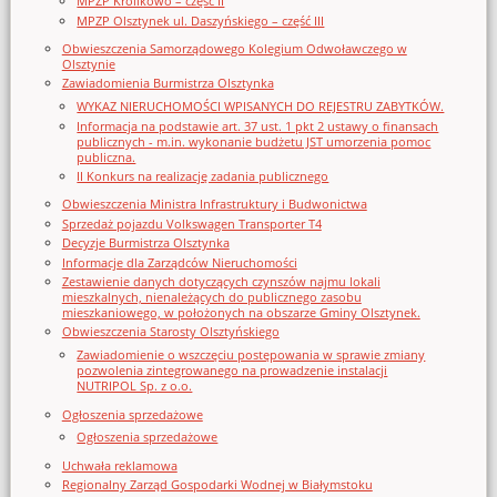
MPZP Królikowo – część II
MPZP Olsztynek ul. Daszyńskiego – część III
Obwieszczenia Samorządowego Kolegium Odwoławczego w
Olsztynie
Zawiadomienia Burmistrza Olsztynka
WYKAZ NIERUCHOMOŚCI WPISANYCH DO REJESTRU ZABYTKÓW.
Informacja na podstawie art. 37 ust. 1 pkt 2 ustawy o finansach
publicznych - m.in. wykonanie budżetu JST umorzenia pomoc
publiczna.
II Konkurs na realizację zadania publicznego
Obwieszczenia Ministra Infrastruktury i Budwonictwa
Sprzedaż pojazdu Volkswagen Transporter T4
Decyzje Burmistrza Olsztynka
Informacje dla Zarządców Nieruchomości
Zestawienie danych dotyczących czynszów najmu lokali
mieszkalnych, nienależących do publicznego zasobu
mieszkaniowego, w położonych na obszarze Gminy Olsztynek.
Obwieszczenia Starosty Olsztyńskiego
Zawiadomienie o wszczęciu postępowania w sprawie zmiany
pozwolenia zintegrowanego na prowadzenie instalacji
NUTRIPOL Sp. z o.o.
Ogłoszenia sprzedażowe
Ogłoszenia sprzedażowe
Uchwała reklamowa
Regionalny Zarząd Gospodarki Wodnej w Białymstoku