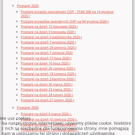
Przetargi 2020
Przetarg pojazdu specjalnego OSP - STAR 200 na 14 grudnia
2020 r
Przetarg pojazdów specjalnych OSP na 04 grudnia 2020 r
Przetarg na dzień 10 listopada 2020 r
Przetarg na dzień 9 listopada 2020 r
Przetargi na dzień 9 października 2020 r
Przetargi na dzień 7 września 2020 r
Przetargi na dzień 28 sierpnia 2020 r
Przetargi na dzień 7 sierpnia 2020
Przetargi na dzień 17 lipca 2020 r
Przetarg na dzień 10 lipca 2020 r
Przetarg na dzień 26 czerwca 2020 r
Przetargi na dzień 19 czerwca 2020 r
Przetargi na dzień 3 kwietnia 2020 r
Przetarg na dzień 30 marca 2020 r
Przetarg na dzień 23 marca 2020 r
Przetarg na dzień 28 lutego 2020 r
Przetargi na dzień 21 lutego 2020 r
Przetargi 2026
Przetarg na dzień 6 marca 2026 r.
We use cookies
Przetargi na dzień 10 sierpnia 2026 r.
Na naszej stronie internetowej używamy plików cookie. Niektóre
Przetarg na dzień 11 sierpnia 2026 r.
z nich są niezbędne dla funkcjonowania strony, inne pomagają
Przetarg na dzień 11 września 2026 r.
nam w ulepszaniu tej strony i doświadczeń użytkownika