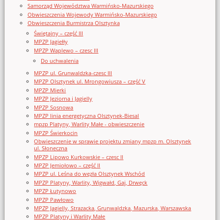
Samorząd Województwa Warmińsko-Mazurskiego
Obwieszczenia Wojewody Warmińsko-Mazurskiego
Obwieszczenia Burmistrza Olsztynka
Świętajny – część III
MPZP Jagiełły
MPZP Waplewo – czesc III
Do uchwalenia
MPZP ul. Grunwaldzka-czesc III
MPZP Olsztynek ul. Mrongowiusza – część V
MPZP Mierki
MPZP Jeziorna i Jagielly
MPZP Sosnowa
MPZP linia energetyczna Olsztynek-Biesal
mpzp Platyny, Warlity Małe - obwieszczenie
MPZP Świerkocin
Obwieszczenie w sprawie projektu zmiany mpzp m. Olsztynek
ul. Słoneczna
MPZP Lipowo Kurkowskie – czesc II
MPZP Jemiołowo – część II
MPZP ul. Leśna do węzła Olsztynek Wschód
MPZP Platyny, Warlity, Wigwałd, Gaj, Drwęck
MPZP Łutynowo
MPZP Pawłowo
MPZP Jagielly, Strazacka, Grunwaldzka, Mazurska, Warszawska
MPZP Platyny i Warlity Małe