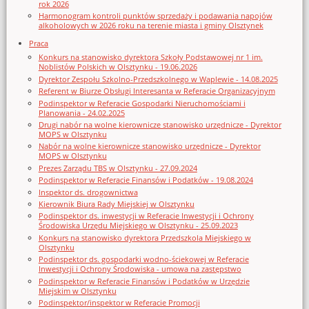
rok 2026
Harmonogram kontroli punktów sprzedaży i podawania napojów
alkoholowych w 2026 roku na terenie miasta i gminy Olsztynek
Praca
Konkurs na stanowisko dyrektora Szkoły Podstawowej nr 1 im.
Noblistów Polskich w Olsztynku - 19.06.2026
Dyrektor Zespołu Szkolno-Przedszkolnego w Waplewie - 14.08.2025
Referent w Biurze Obsługi Interesanta w Referacie Organizacyjnym
Podinspektor w Referacie Gospodarki Nieruchomościami i
Planowania - 24.02.2025
Drugi nabór na wolne kierownicze stanowisko urzędnicze - Dyrektor
MOPS w Olsztynku
Nabór na wolne kierownicze stanowisko urzędnicze - Dyrektor
MOPS w Olsztynku
Prezes Zarządu TBS w Olsztynku - 27.09.2024
Podinspektor w Referacie Finansów i Podatków - 19.08.2024
Inspektor ds. drogownictwa
Kierownik Biura Rady Miejskiej w Olsztynku
Podinspektor ds. inwestycji w Referacie Inwestycji i Ochrony
Środowiska Urzędu Miejskiego w Olsztynku - 25.09.2023
Konkurs na stanowisko dyrektora Przedszkola Miejskiego w
Olsztynku
Podinspektor ds. gospodarki wodno-ściekowej w Referacie
Inwestycji i Ochrony Środowiska - umowa na zastępstwo
Podinspektor w Referacie Finansów i Podatków w Urzędzie
Miejskim w Olsztynku
Podinspektor/inspektor w Referacie Promocji