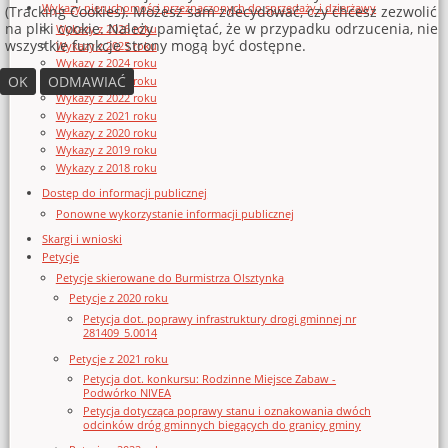
Wykazy nieruchomości przeznaczonych do sprzedaży i dzierżawy
(Tracking Cookies). Możesz sam zdecydować, czy chcesz zezwolić
na pliki cookie. Należy pamiętać, że w przypadku odrzucenia, nie
Wykazy z 2026 roku
wszystkie funkcje strony mogą być dostępne.
Wykazy z 2025 roku
Wykazy z 2024 roku
OK
ODMAWIAĆ
Wykazy z 2023 roku
Wykazy z 2022 roku
Wykazy z 2021 roku
Wykazy z 2020 roku
Wykazy z 2019 roku
Wykazy z 2018 roku
Dostęp do informacji publicznej
Ponowne wykorzystanie informacji publicznej
Skargi i wnioski
Petycje
Petycje skierowane do Burmistrza Olsztynka
Petycje z 2020 roku
Petycja dot. poprawy infrastruktury drogi gminnej nr
281409_5.0014
Petycje z 2021 roku
Petycja dot. konkursu: Rodzinne Miejsce Zabaw -
Podwórko NIVEA
Petycja dotycząca poprawy stanu i oznakowania dwóch
odcinków dróg gminnych biegących do granicy gminy