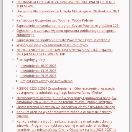
INFORMACJA O OPŁACIE ZA ZMNIEJSZENIE NATURALNEJ RETENCJI
TERENOWEJ
Dni wolne dla pracowników Urzędu Miejskiego w Olsztynku w 2021
roku
Państwowe Gospodarstwo Wodne - Wody Polskie
Zaproszenie na spotkanie - program Czyste Powietrze grudzień 2021
Ogłoszenie o zamiarze wyboru operatora publicznego transportu
zbiorowego
Zaproszenie na spotkania Czyste Powietrze Czyste Mieszkanie
Wybory do walnych zgromadzeń izb rolniczych
NIEOGRANICZONY PRZETARG PISEMNY NA SPRZEDAŻ POJAZDU
SPECJALNEGO STAR 200 PM 18P
Plan ogólny gminy
Uzgodnienia 16.02.2026
Uzgodnienia 13.05.2026
Uzgodnienia 29.05.2026
Projekt przekazany do uchwalenia
RGGIOŚ.6220.5.2024 Zawiadomienie - Obwieszczenie o wszczęciu
postępowania administracyjnego budowa farmy Mielno
Harmonogram kontroli punktów sprzedaży i podawania napojów
alkoholowych w 2025 roku na terenie miasta i gminy Olsztynek
Obwieszczenia Marszałka województwa Warmińsko-Mazurskiego
Konkurs ofert na wybór realizatora zadania w zakresie ochrony
zdrowia
Konkurs ofert na wybór realizatora zadania w zakresie ochrony
zdrowia - Program polityki zdrowotnej w zakresie rehabilitacji
leczniczej dla mieszkańców Gminy Olsztynek na lata 2025-2027 na