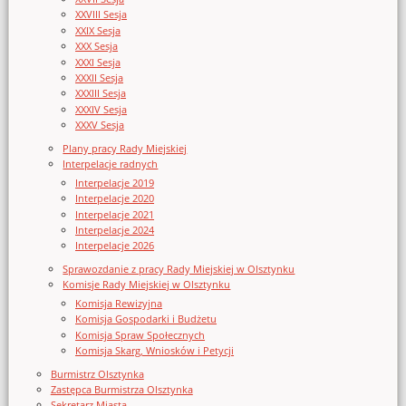
XXVIII Sesja
XXIX Sesja
XXX Sesja
XXXI Sesja
XXXII Sesja
XXXIII Sesja
XXXIV Sesja
XXXV Sesja
Plany pracy Rady Miejskiej
Interpelacje radnych
Interpelacje 2019
Interpelacje 2020
Interpelacje 2021
Interpelacje 2024
Interpelacje 2026
Sprawozdanie z pracy Rady Miejskiej w Olsztynku
Komisje Rady Miejskiej w Olsztynku
Komisja Rewizyjna
Komisja Gospodarki i Budżetu
Komisja Spraw Społecznych
Komisja Skarg, Wniosków i Petycji
Burmistrz Olsztynka
Zastępca Burmistrza Olsztynka
Sekretarz Miasta