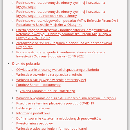
Podinspektor ds. obronnych, obrony cywilnej i zarządzania
kryzysowego
Podinspektor ds. obronnych, obrony cywilnej i zarządzania
kryzysowego - pełnomocnik ds. ochrony
Podinspektor ds. księgowości i podatku VAT w Referacie Finansów i
Podatków w Urzędzie Miejskim w Olsztynku
Oferta pracy na zastępstwo - podinspektor ds. drogownictwa w
Referacie Inwestycji i Ochrony Środowiska Urzędu Miejskiego w
Olsztynku - 26.07.2022
Zarządzenie nr 9/2009 - Regulamin naboru na wolne stanowiska
urzędnicze.
Podinspektor ds. gospodarki wodno–ściekowej w Referacie
Inwestycji i Ochrony Środowiska - 25.10.2022
Druki do pobrania
Oświadczenie o rocznej wartości sprzedanego alkoholu
Wniosek o zezwolenie na sprzedaz alkoholu
Wniosek o zakup węgla w cenie preferencyjnej
Fundusz Sołecki - dokumenty
Zmiana zadania funduszu sołeckiego
Wniosek o wydanie odpisu aktu urodzenia, małżeństwa lub zgonu
Przedłużenie terminu płatności z powodu COVID-19
Deklaracje podatkowe
Informacje podatkowe
Dofinansowanie kształcenia młodocianych pracowników
Kwestonariusz osobowy
Wniosek o udostępnienie informacji publicznej