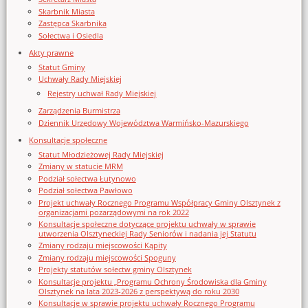
Skarbnik Miasta
Zastępca Skarbnika
Sołectwa i Osiedla
Akty prawne
Statut Gminy
Uchwały Rady Miejskiej
Rejestry uchwał Rady Miejskiej
Zarządzenia Burmistrza
Dziennik Urzędowy Województwa Warmińsko-Mazurskiego
Konsultacje społeczne
Statut Młodzieżowej Rady Miejskiej
Zmiany w statucie MRM
Podział sołectwa Łutynowo
Podział sołectwa Pawłowo
Projekt uchwały Rocznego Programu Współpracy Gminy Olsztynek z
organizacjami pozarządowymi na rok 2022
Konsultacje społeczne dotyczące projektu uchwały w sprawie
utworzenia Olsztyneckiej Rady Seniorów i nadania jej Statutu
Zmiany rodzaju miejscowości Kąpity
Zmiany rodzaju miejscowości Spoguny
Projekty statutów sołectw gminy Olsztynek
Konsultacje projektu „Programu Ochrony Środowiska dla Gminy
Olsztynek na lata 2023-2026 z perspektywą do roku 2030
Konsultacje w sprawie projektu uchwały Rocznego Programu