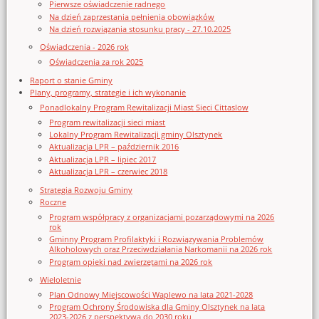
Pierwsze oświadczenie radnego
Na dzień zaprzestania pełnienia obowiązków
Na dzień rozwiązania stosunku pracy - 27.10.2025
Oświadczenia - 2026 rok
Oświadczenia za rok 2025
Raport o stanie Gminy
Plany, programy, strategie i ich wykonanie
Ponadlokalny Program Rewitalizacji Miast Sieci Cittaslow
Program rewitalizacji sieci miast
Lokalny Program Rewitalizacji gminy Olsztynek
Aktualizacja LPR – październik 2016
Aktualizacja LPR – lipiec 2017
Aktualizacja LPR – czerwiec 2018
Strategia Rozwoju Gminy
Roczne
Program współpracy z organizacjami pozarządowymi na 2026
rok
Gminny Program Profilaktyki i Rozwiązywania Problemów
Alkoholowych oraz Przeciwdziałania Narkomanii na 2026 rok
Program opieki nad zwierzętami na 2026 rok
Wieloletnie
Plan Odnowy Miejscowości Waplewo na lata 2021-2028
Program Ochrony Środowiska dla Gminy Olsztynek na lata
2023-2026 z perspektywą do 2030 roku