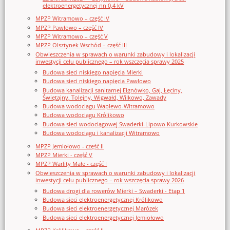
elektroenergetycznej nn 0,4 kV
MPZP Witramowo – część IV
MPZP Pawłowo – część IV
MPZP Witramowo – część V
MPZP Olsztynek Wschód – część III
Obwieszczenia w sprawach o warunki zabudowy i lokalizacji
inwestycji celu publicznego – rok wszczęcia sprawy 2025
Budowa sieci niskiego napięcia Mierki
Budowa sieci niskiego napięcia Pawłowo
Budowa kanalizacji sanitarnej Elgnówko, Gaj, Łęciny,
Świętajny, Tolejny, Wigwałd, Wilkowo, Zawady
Budowa wodociągu Waplewo-Witramowo
Budowa wodociągu Królikowo
Budowa sieci wodociągowej Swaderki-Lipowo Kurkowskie
Budowa wodociągu i kanalizacji Witramowo
MPZP Jemiołowo - część II
MPZP Mierki - część V
MPZP Warlity Małe - część I
Obwieszczenia w sprawach o warunki zabudowy i lokalizacji
inwestycji celu publicznego – rok wszczęcia sprawy 2026
Budowa drogi dla rowerów Mierki – Swaderki - Etap 1
Budowa sieci elektroenergetycznej Królikowo
Budowa sieci elektroenergetycznej Marózek
Budowa sieci elektroenergetycznej Jemiołowo