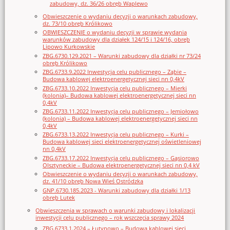
zabudowy, dz. 36/26 obręb Waplewo
Obwieszczenie o wydaniu decyzji o warunkach zabudowy,
dz. 73/10 obręb Królikowo
OBWIESZCZENIE o wydaniu decyzji w sprawie wydania
warunków zabudowy dla działek 124/15 i 124/16, obręb
Lipowo Kurkowskie
ZBG.6730.129.2021 – Warunki zabudowy dla działki nr 73/24
obręb Królikowo
ZBG.6733.9.2022 Inwestycja celu publicznego – Ząbie –
Budowa kablowej elektroenergetycznej sieci nn 0,4kV
ZBG.6733.10.2022 Inwestycja celu publicznego – Mierki
(kolonia)– Budowa kablowej elektroenergetycznej sieci nn
0,4kV
ZBG.6733.11.2022 Inwestycja celu publicznego – Jemiołowo
(kolonia) – Budowa kablowej elektroenergetycznej sieci nn
0,4kV
ZBG.6733.13.2022 Inwestycja celu publicznego – Kurki –
Budowa kablowej sieci elektroenergetycznej oświetleniowej
nn 0,4kV
ZBG.6733.17.2022 Inwestycja celu publicznego – Gąsiorowo
Olsztyneckie – Budowa elektroenergetycznej sieci nn 0,4 kV
Obwieszczenie o wydaniu decyzji o warunkach zabudowy,
dz. 41/10 obręb Nowa Wieś Ostródzka
GNP.6730.185.2023 - Warunki zabudowy dla działki 1/13
obręb Lutek
Obwieszczenia w sprawach o warunki zabudowy i lokalizacji
inwestycji celu publicznego – rok wszczęcia sprawy 2024
ZBG.6733.1.2024 – Łutynowo – Budowa kablowej sieci