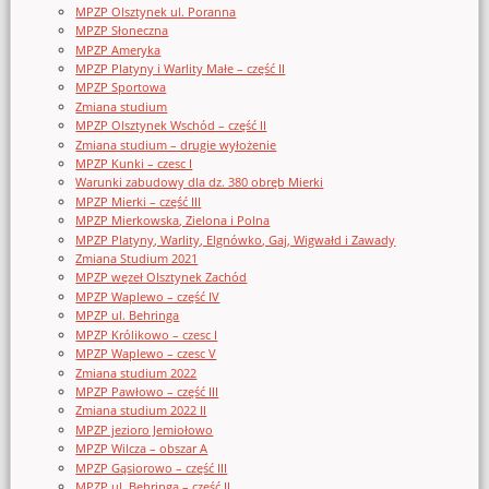
MPZP Olsztynek ul. Poranna
MPZP Słoneczna
MPZP Ameryka
MPZP Platyny i Warlity Małe – część II
MPZP Sportowa
Zmiana studium
MPZP Olsztynek Wschód – część II
Zmiana studium – drugie wyłożenie
MPZP Kunki – czesc I
Warunki zabudowy dla dz. 380 obręb Mierki
MPZP Mierki – część III
MPZP Mierkowska, Zielona i Polna
MPZP Platyny, Warlity, Elgnówko, Gaj, Wigwałd i Zawady
Zmiana Studium 2021
MPZP węzeł Olsztynek Zachód
MPZP Waplewo – część IV
MPZP ul. Behringa
MPZP Królikowo – czesc I
MPZP Waplewo – czesc V
Zmiana studium 2022
MPZP Pawłowo – część III
Zmiana studium 2022 II
MPZP jezioro Jemiołowo
MPZP Wilcza – obszar A
MPZP Gąsiorowo – część III
MPZP ul. Behringa – część II