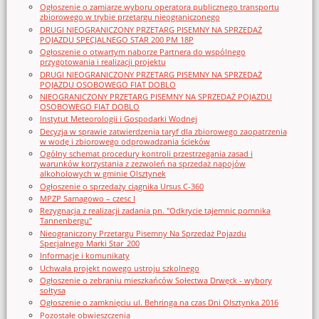
Ogłoszenie o zamiarze wyboru operatora publicznego transportu
zbiorowego w trybie przetargu nieograniczonego
DRUGI NIEOGRANICZONY PRZETARG PISEMNY NA SPRZEDAŻ
POJAZDU SPECJALNEGO STAR 200 PM 18P
Ogłoszenie o otwartym naborze Partnera do wspólnego
przygotowania i realizacji projektu
DRUGI NIEOGRANICZONY PRZETARG PISEMNY NA SPRZEDAŻ
POJAZDU OSOBOWEGO FIAT DOBLO
NIEOGRANICZONY PRZETARG PISEMNY NA SPRZEDAŻ POJAZDU
OSOBOWEGO FIAT DOBLO
Instytut Meteorologii i Gospodarki Wodnej
Decyzja w sprawie zatwierdzenia taryf dla zbiorowego zaopatrzenia
w wodę i zbiorowego odprowadzania ścieków
Ogólny schemat procedury kontroli przestrzegania zasad i
warunków korzystania z zezwoleń na sprzedaż napojów
alkoholowych w gminie Olsztynek
Ogłoszenie o sprzedaży ciągnika Ursus C-360
MPZP Samagowo – czesc I
Rezygnacja z realizacji zadania pn. "Odkrycie tajemnic pomnika
Tannenbergu"
Nieograniczony Przetargu Pisemny Na Sprzedaż Pojazdu
Specjalnego Marki Star_200
Informacje i komunikaty
Uchwała projekt nowego ustroju szkolnego
Ogłoszenie o zebraniu mieszkańców Sołectwa Drwęck - wybory
sołtysa
Ogłoszenie o zamknięciu ul. Behringa na czas Dni Olsztynka 2016
Pozostałe obwieszczenia