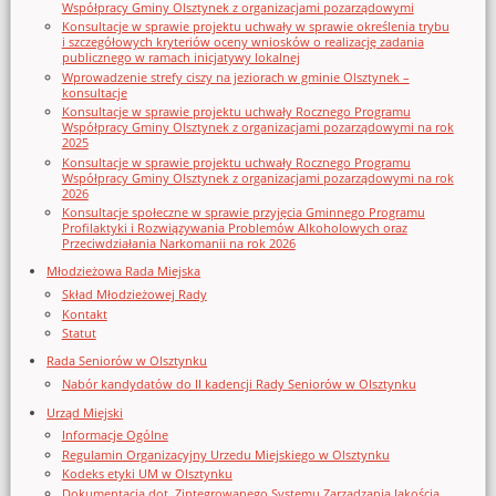
Współpracy Gminy Olsztynek z organizacjami pozarządowymi
Konsultacje w sprawie projektu uchwały w sprawie określenia trybu
i szczegółowych kryteriów oceny wniosków o realizację zadania
publicznego w ramach inicjatywy lokalnej
Wprowadzenie strefy ciszy na jeziorach w gminie Olsztynek –
konsultacje
Konsultacje w sprawie projektu uchwały Rocznego Programu
Współpracy Gminy Olsztynek z organizacjami pozarządowymi na rok
2025
Konsultacje w sprawie projektu uchwały Rocznego Programu
Współpracy Gminy Olsztynek z organizacjami pozarządowymi na rok
2026
Konsultacje społeczne w sprawie przyjęcia Gminnego Programu
Profilaktyki i Rozwiązywania Problemów Alkoholowych oraz
Przeciwdziałania Narkomanii na rok 2026
Młodzieżowa Rada Miejska
Skład Młodzieżowej Rady
Kontakt
Statut
Rada Seniorów w Olsztynku
Nabór kandydatów do II kadencji Rady Seniorów w Olsztynku
Urząd Miejski
Informacje Ogólne
Regulamin Organizacyjny Urzedu Miejskiego w Olsztynku
Kodeks etyki UM w Olsztynku
Dokumentacja dot. Zintegrowanego Systemu Zarządzania Jakością