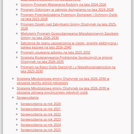
Gminny Program Wspierania Rodziny na lata 2024-2026
Program Osłonowy w zakresie dożywiania na lata 2024-2028
Program Przeciwdziałania Przemocy Domowej i Ochrony Osób
na lata 2023-2028
Program Opieki nad Zabytkami Gminy Olsztynek na lata 2025-
2028
Wieloletni Program Gospodarowania Mieszkaniowym Zasobem
Gminy na lata 2026-2030
Założenia do planu zaopatrzenia w ciepło, energię elektryczna i
paliwa gazowe na lata 2026-2040
Program usuwania azbestu na lata 2025-2032
Strategia Rozwiązywania Problemów Społecznych w gminie
Olsztynek na lata 2026-2035
Program na Rzecz Osób Starszych i z Niepełnosprawnością na
lata 2025-2030
Strategia Młodzieżowa gminy Olsztynek na lata 2026-2030 w
obszarze sportu wśród młodzieży
Strategia Młodzieżowa gminy Olsztynek na lata 2026-2030 w
obszarze zdrowia psychicznego młodych osób
Sprawozdania
Sprawozdania za rok 2020
Sprawozdania za rok 2021
Sprawozdania za rok 2022
Sprawozdania za rok 2023
Sprawozdania za rok 2024
Sprawozdania za rok 2025