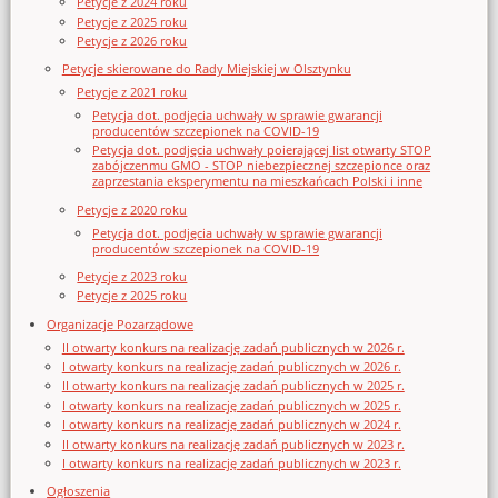
Petycje z 2024 roku
Petycje z 2025 roku
Petycje z 2026 roku
Petycje skierowane do Rady Miejskiej w Olsztynku
Petycje z 2021 roku
Petycja dot. podjęcia uchwały w sprawie gwarancji
producentów szczepionek na COVID-19
Petycja dot. podjęcia uchwały poierającej list otwarty STOP
zabójczenmu GMO - STOP niebezpiecznej szczepionce oraz
zaprzestania eksperymentu na mieszkańcach Polski i inne
Petycje z 2020 roku
Petycja dot. podjęcia uchwały w sprawie gwarancji
producentów szczepionek na COVID-19
Petycje z 2023 roku
Petycje z 2025 roku
Organizacje Pozarządowe
II otwarty konkurs na realizację zadań publicznych w 2026 r.
I otwarty konkurs na realizację zadań publicznych w 2026 r.
II otwarty konkurs na realizację zadań publicznych w 2025 r.
I otwarty konkurs na realizację zadań publicznych w 2025 r.
I otwarty konkurs na realizację zadań publicznych w 2024 r.
II otwarty konkurs na realizację zadań publicznych w 2023 r.
I otwarty konkurs na realizację zadań publicznych w 2023 r.
Ogłoszenia