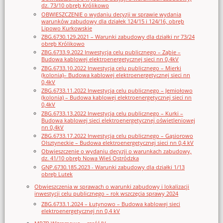
dz. 73/10 obręb Królikowo
OBWIESZCZENIE o wydaniu decyzji w sprawie wydania
warunków zabudowy dla działek 124/15 i 124/16, obręb
Lipowo Kurkowskie
ZBG.6730.129.2021 – Warunki zabudowy dla działki nr 73/24
obręb Królikowo
ZBG.6733.9.2022 Inwestycja celu publicznego – Ząbie –
Budowa kablowej elektroenergetycznej sieci nn 0,4kV
ZBG.6733.10.2022 Inwestycja celu publicznego – Mierki
(kolonia)– Budowa kablowej elektroenergetycznej sieci nn
0,4kV
ZBG.6733.11.2022 Inwestycja celu publicznego – Jemiołowo
(kolonia) – Budowa kablowej elektroenergetycznej sieci nn
0,4kV
ZBG.6733.13.2022 Inwestycja celu publicznego – Kurki –
Budowa kablowej sieci elektroenergetycznej oświetleniowej
nn 0,4kV
ZBG.6733.17.2022 Inwestycja celu publicznego – Gąsiorowo
Olsztyneckie – Budowa elektroenergetycznej sieci nn 0,4 kV
Obwieszczenie o wydaniu decyzji o warunkach zabudowy,
dz. 41/10 obręb Nowa Wieś Ostródzka
GNP.6730.185.2023 - Warunki zabudowy dla działki 1/13
obręb Lutek
Obwieszczenia w sprawach o warunki zabudowy i lokalizacji
inwestycji celu publicznego – rok wszczęcia sprawy 2024
ZBG.6733.1.2024 – Łutynowo – Budowa kablowej sieci
elektroenergetycznej nn 0,4 kV