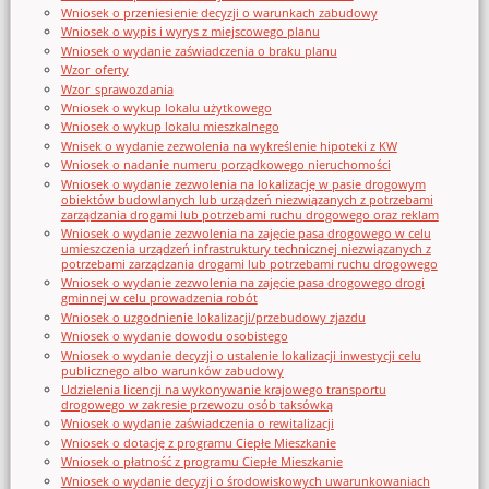
Wniosek o przeniesienie decyzji o warunkach zabudowy
Wniosek o wypis i wyrys z miejscowego planu
Wniosek o wydanie zaświadczenia o braku planu
Wzor_oferty
Wzor_sprawozdania
Wniosek o wykup lokalu użytkowego
Wniosek o wykup lokalu mieszkalnego
Wnisek o wydanie zezwolenia na wykreślenie hipoteki z KW
Wniosek o nadanie numeru porządkowego nieruchomości
Wniosek o wydanie zezwolenia na lokalizację w pasie drogowym
obiektów budowlanych lub urządzeń niezwiązanych z potrzebami
zarządzania drogami lub potrzebami ruchu drogowego oraz reklam
Wniosek o wydanie zezwolenia na zajęcie pasa drogowego w celu
umieszczenia urządzeń infrastruktury technicznej niezwiązanych z
potrzebami zarządzania drogami lub potrzebami ruchu drogowego
Wniosek o wydanie zezwolenia na zajęcie pasa drogowego drogi
gminnej w celu prowadzenia robót
Wniosek o uzgodnienie lokalizacji/przebudowy zjazdu
Wniosek o wydanie dowodu osobistego
Wniosek o wydanie decyzji o ustalenie lokalizacji inwestycji celu
publicznego albo warunków zabudowy
Udzielenia licencji na wykonywanie krajowego transportu
drogowego w zakresie przewozu osób taksówką
Wniosek o wydanie zaświadczenia o rewitalizacji
Wniosek o dotację z programu Ciepłe Mieszkanie
Wniosek o płatność z programu Ciepłe Mieszkanie
Wniosek o wydanie decyzji o środowiskowych uwarunkowaniach