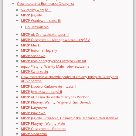
Obwieszczenia Burmistrza Olsztynka
Świętajny – część III
MPZP Jagiełły
MPZP Waplewo – czesc III
Do uchwalenia
MPZP ul. Grunwaldzka-czesc III
MPZP Olsztynek ul. Mrongowiusza – część V
MPZP Mierki
MPZP Jeziorna i Jagielly
MPZP Sosnowa
MPZP linia energetyczna Olsztynek-Biesal
mpzp Platyny, Warlity Małe - obwieszczenie
MPZP Świerkocin
Obwieszczenie w sprawie projektu zmiany mpzp m. Olsztynek
ul. Słoneczna
MPZP Lipowo Kurkowskie – czesc II
MPZP Jemiołowo – część II
MPZP ul. Leśna do węzła Olsztynek Wschód
MPZP Platyny, Warlity, Wigwałd, Gaj, Drwęck
MPZP Łutynowo
MPZP Pawłowo
MPZP Jagielly, Strazacka, Grunwaldzka, Mazurska, Warszawska
MPZP Platyny i Warlity Małe
MPZP Olsztynek ul. Poranna
MPZP Słoneczna