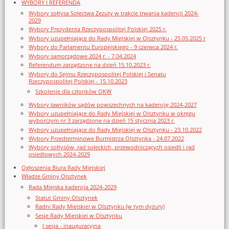
WYBORY I REFERENDA
Wybory sołtysa Sołectwa Zezuty w trakcie trwania kadencji 2024-
2029
Wybory Prezydenta Rzeczypospolitej Polskiej 2025 r.
Wybory uzupełniające do Rady Miejskiej w Olsztynku - 25.05.2025 r
Wybory do Parlamentu Europejskiego - 9 czerwca 2024 r.
Wybory samorządowe 2024 r. - 7.04.2024
Referendum zarządzone na dzień 15.10.2023 r.
Wybory do Sejmu Rzeczypospolitej Polskiej i Senatu
Rzeczypospolitej Polskiej - 15.10.2023
Szkolenie dla członków OKW
Wybory ławników sądów powszechnych na kadencję 2024-2027
Wybory uzupełniające do Rady Miejskiej w Olsztynku w okręgu
wyborczym nr 3 zarządzone na dzień 15 stycznia 2023 r.
Wybory uzupełniające do Rady Miejskiej w Olsztynku - 23.10.2022
Wybory Przedterminowe Burmistrza Olsztynka - 24.07.2022
Wybory sołtysów, rad sołeckich, przewodniczących osiedli i rad
osiedlowych 2024-2029
Ogłoszenia Biura Rady Miejskiej
Władze Gminy Olsztynek
Rada Miejska kadencja 2024-2029
Statut Gminy Olsztynek
Radni Rady Miejskiej w Olsztynku (w tym dyżury)
Sesje Rady Miejskiej w Olsztynku
I sesja - inauguracyjna