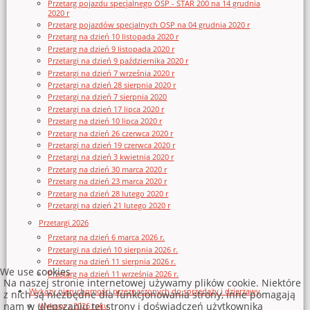
Przetarg pojazdu specjalnego OSP - STAR 200 na 14 grudnia
2020 r
Przetarg pojazdów specjalnych OSP na 04 grudnia 2020 r
Przetarg na dzień 10 listopada 2020 r
Przetarg na dzień 9 listopada 2020 r
Przetargi na dzień 9 października 2020 r
Przetargi na dzień 7 września 2020 r
Przetargi na dzień 28 sierpnia 2020 r
Przetargi na dzień 7 sierpnia 2020
Przetargi na dzień 17 lipca 2020 r
Przetarg na dzień 10 lipca 2020 r
Przetarg na dzień 26 czerwca 2020 r
Przetargi na dzień 19 czerwca 2020 r
Przetargi na dzień 3 kwietnia 2020 r
Przetarg na dzień 30 marca 2020 r
Przetarg na dzień 23 marca 2020 r
Przetarg na dzień 28 lutego 2020 r
Przetargi na dzień 21 lutego 2020 r
Przetargi 2026
Przetarg na dzień 6 marca 2026 r.
Przetargi na dzień 10 sierpnia 2026 r.
Przetarg na dzień 11 sierpnia 2026 r.
We use cookies
Przetarg na dzień 11 września 2026 r.
Na naszej stronie internetowej używamy plików cookie. Niektóre
Wykazy nieruchomości przeznaczonych do sprzedaży i dzierżawy
z nich są niezbędne dla funkcjonowania strony, inne pomagają
nam w ulepszaniu tej strony i doświadczeń użytkownika
Wykazy z 2026 roku