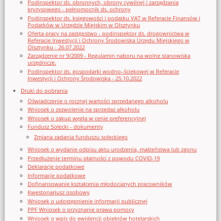
Podinspektor ds. obronnych, obrony cywilnej i zarządzania
kryzysowego - pełnomocnik ds. ochrony
Podinspektor ds. księgowości i podatku VAT w Referacie Finansów i
Podatków w Urzędzie Miejskim w Olsztynku
Oferta pracy na zastępstwo - podinspektor ds. drogownictwa w
Referacie Inwestycji i Ochrony Środowiska Urzędu Miejskiego w
Olsztynku - 26.07.2022
Zarządzenie nr 9/2009 - Regulamin naboru na wolne stanowiska
urzędnicze.
Podinspektor ds. gospodarki wodno–ściekowej w Referacie
Inwestycji i Ochrony Środowiska - 25.10.2022
Druki do pobrania
Oświadczenie o rocznej wartości sprzedanego alkoholu
Wniosek o zezwolenie na sprzedaz alkoholu
Wniosek o zakup węgla w cenie preferencyjnej
Fundusz Sołecki - dokumenty
Zmiana zadania funduszu sołeckiego
Wniosek o wydanie odpisu aktu urodzenia, małżeństwa lub zgonu
Przedłużenie terminu płatności z powodu COVID-19
Deklaracje podatkowe
Informacje podatkowe
Dofinansowanie kształcenia młodocianych pracowników
Kwestonariusz osobowy
Wniosek o udostępnienie informacji publicznej
PPF Wniosek o przyznanie prawa pomocy
Wniosek o wpis do ewidencji obiektów hotelarskich