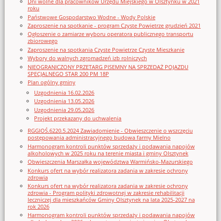
Dni wolne dla pracowników Urzędu Miejskiego w Olsztynku w 2021
roku
Państwowe Gospodarstwo Wodne - Wody Polskie
Zaproszenie na spotkanie - program Czyste Powietrze grudzień 2021
Ogłoszenie o zamiarze wyboru operatora publicznego transportu
zbiorowego
Zaproszenie na spotkania Czyste Powietrze Czyste Mieszkanie
Wybory do walnych zgromadzeń izb rolniczych
NIEOGRANICZONY PRZETARG PISEMNY NA SPRZEDAŻ POJAZDU
SPECJALNEGO STAR 200 PM 18P
Plan ogólny gminy
Uzgodnienia 16.02.2026
Uzgodnienia 13.05.2026
Uzgodnienia 29.05.2026
Projekt przekazany do uchwalenia
RGGIOŚ.6220.5.2024 Zawiadomienie - Obwieszczenie o wszczęciu
postępowania administracyjnego budowa farmy Mielno
Harmonogram kontroli punktów sprzedaży i podawania napojów
alkoholowych w 2025 roku na terenie miasta i gminy Olsztynek
Obwieszczenia Marszałka województwa Warmińsko-Mazurskiego
Konkurs ofert na wybór realizatora zadania w zakresie ochrony
zdrowia
Konkurs ofert na wybór realizatora zadania w zakresie ochrony
zdrowia - Program polityki zdrowotnej w zakresie rehabilitacji
leczniczej dla mieszkańców Gminy Olsztynek na lata 2025-2027 na
rok 2026
Harmonogram kontroli punktów sprzedaży i podawania napojów