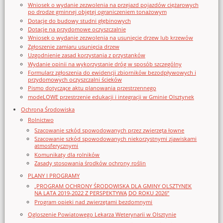
Wniosek o wydanie zezwolenia na przejazd pojazdów ciężarowych
po drodze gminnej objętej ograniczeniem tonażowym
Dotacje do budowy studni głębinowych
Dotacje na przydomowe oczyszczalnie
Wniosek o wydanie zezwolenia na usunięcie drzew lub krzewów
Zgłoszenie zamiaru usunięcia drzew
Uzgodnienie zasad korzystania z przystanków
Wydanie opinii na wykorzystanie dróg w sposób szczególny
Formularz zgłoszenia do ewidencji zbiorników bezodpływowych i
przydomowych oczyszczalni ścieków
Pismo dotyczące aktu planowania przestrzennego
modeLOWE przestrzenie edukacji i integracji w Gminie Olsztynek
Ochrona Środowiska
Rolnictwo
Szacowanie szkód spowodowanych przez zwierzęta łowne
Szacowanie szkód spowodowanych niekorzystnymi zjawiskami
atmosferycznymi
Komunikaty dla rolników
Zasady stosowania środków ochrony roślin
PLANY I PROGRAMY
„PROGRAM OCHRONY ŚRODOWISKA DLA GMINY OLSZTYNEK
NA LATA 2019-2022 Z PERSPEKTYWĄ DO ROKU 2026”
Program opieki nad zwierzętami bezdomnymi
Ogloszenie Powiatowego Lekarza Weterynarii w Olsztynie