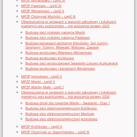
MPZP Witramowo – część IV
MPZP Pawłowo – część IV
MPZP Witramowo – część V
MPZP Olsztynek Wschód – część III
Obwieszczenia w sprawach o warunki zabudowy i lokalizacji
inwestycji celu publicznego – rok wszczęcia sprawy 2025
Budowa sieci niskiego napięcia Mierki
Budowa sieci niskiego napięcia Pawłowo
Budowa kanalizacji sanitarnej Elgnówko, Gaj, Łęciny,
Świętajny, Tolejny, Wigwałd, Wilkowo, Zawady
Budowa wodociągu Waplewo-Witramowo
Budowa wodociągu Królikowo
Budowa sieci wodociągowej Swaderki-Lipowo Kurkowskie
Budowa wodociągu i kanalizacji Witramowo
MPZP Jemiołowo - część II
MPZP Mierki - część V
MPZP Warlity Małe - część I
Obwieszczenia w sprawach o warunki zabudowy i lokalizacji
inwestycji celu publicznego – rok wszczęcia sprawy 2026
Budowa drogi dla rowerów Mierki – Swaderki - Etap 1
Budowa sieci elektroenergetycznej Królikowo
Budowa sieci elektroenergetycznej Marózek
Budowa sieci elektroenergetycznej Jemiołowo
MPZP Królikowo – część II
MPZP Olsztynek ul. Daszyńskiego – część III