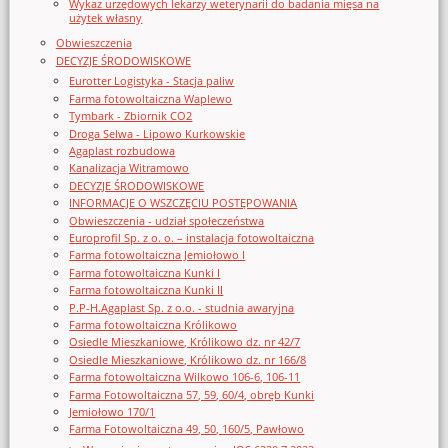
Wykaz urzędowych lekarzy weterynarii do badania mięsa na
użytek własny
Obwieszczenia
DECYZJE ŚRODOWISKOWE
Eurotter Logistyka - Stacja paliw
Farma fotowoltaiczna Waplewo
Tymbark - Zbiornik CO2
Droga Selwa - Lipowo Kurkowskie
Agaplast rozbudowa
Kanalizacja Witramowo
DECYZJE ŚRODOWISKOWE
INFORMACJE O WSZCZĘCIU POSTĘPOWANIA
Obwieszczenia - udział społeczeństwa
Europrofil Sp. z o. o. – instalacja fotowoltaiczna
Farma fotowoltaiczna Jemiołowo I
Farma fotowoltaiczna Kunki I
Farma fotowoltaiczna Kunki II
P.P-H.Agaplast Sp. z o.o. - studnia awaryjna
Farma fotowoltaiczna Królikowo
Osiedle Mieszkaniowe, Królikowo dz. nr 42/7
Osiedle Mieszkaniowe, Królikowo dz. nr 166/8
Farma fotowoltaiczna Wilkowo 106-6, 106-11
Farma Fotowoltaiczna 57, 59, 60/4, obręb Kunki
Jemiołowo 170/1
Farma Fotowoltaiczna 49, 50, 160/5, Pawłowo