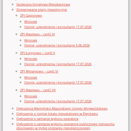
Społeczna Inicjatywa Mieszkaniowa
Zintegrowane plany inwestycyjne
ZPI Gąsiorowo
Wniosek
Opinie, uzgodnienia i konsultacje 17.07.2026
ZPI Waplewo – część VI
Wniosek
Opinie, uzgodnienia i konsultacje 5.06.2026
ZPI Łutynowo – część II
Wniosek
Opinie, uzgodnienia i konsultacje 17.07.2026
ZPI Witramowo – część VI
Wniosek
Opinie, uzgodnienia i konsultacje 17.07.2026
ZPI Waplewo – część VII
Wniosek
Opinie, uzgodnienia i konsultacje 17.07.2026
Ogłoszenia Warmińsko-Mazurskiego Urzędu Wojewódzkiego
Ogłoszenie o najmie lokalu mieszkalnego w Elgnówku
Ogłoszenie o zamiarze wyboru operatora
Ogłoszenie o zamiarze wyboru operatora publicznego transportu
zbiorowego w trybie przetargu nieograniczonego