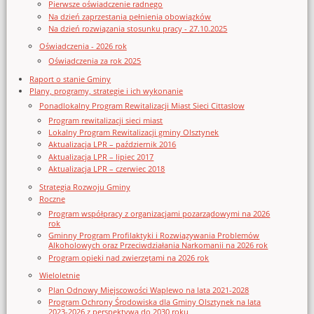
Pierwsze oświadczenie radnego
Na dzień zaprzestania pełnienia obowiązków
Na dzień rozwiązania stosunku pracy - 27.10.2025
Oświadczenia - 2026 rok
Oświadczenia za rok 2025
Raport o stanie Gminy
Plany, programy, strategie i ich wykonanie
Ponadlokalny Program Rewitalizacji Miast Sieci Cittaslow
Program rewitalizacji sieci miast
Lokalny Program Rewitalizacji gminy Olsztynek
Aktualizacja LPR – październik 2016
Aktualizacja LPR – lipiec 2017
Aktualizacja LPR – czerwiec 2018
Strategia Rozwoju Gminy
Roczne
Program współpracy z organizacjami pozarządowymi na 2026
rok
Gminny Program Profilaktyki i Rozwiązywania Problemów
Alkoholowych oraz Przeciwdziałania Narkomanii na 2026 rok
Program opieki nad zwierzętami na 2026 rok
Wieloletnie
Plan Odnowy Miejscowości Waplewo na lata 2021-2028
Program Ochrony Środowiska dla Gminy Olsztynek na lata
2023-2026 z perspektywą do 2030 roku