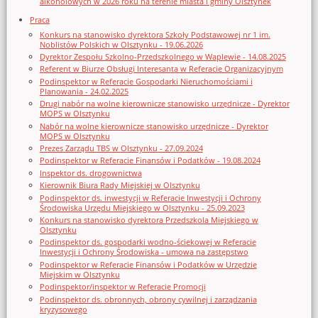
alkoholowych w 2026 roku na terenie miasta i gminy Olsztynek
Praca
Konkurs na stanowisko dyrektora Szkoły Podstawowej nr 1 im.
Noblistów Polskich w Olsztynku - 19.06.2026
Dyrektor Zespołu Szkolno-Przedszkolnego w Waplewie - 14.08.2025
Referent w Biurze Obsługi Interesanta w Referacie Organizacyjnym
Podinspektor w Referacie Gospodarki Nieruchomościami i
Planowania - 24.02.2025
Drugi nabór na wolne kierownicze stanowisko urzędnicze - Dyrektor
MOPS w Olsztynku
Nabór na wolne kierownicze stanowisko urzędnicze - Dyrektor
MOPS w Olsztynku
Prezes Zarządu TBS w Olsztynku - 27.09.2024
Podinspektor w Referacie Finansów i Podatków - 19.08.2024
Inspektor ds. drogownictwa
Kierownik Biura Rady Miejskiej w Olsztynku
Podinspektor ds. inwestycji w Referacie Inwestycji i Ochrony
Środowiska Urzędu Miejskiego w Olsztynku - 25.09.2023
Konkurs na stanowisko dyrektora Przedszkola Miejskiego w
Olsztynku
Podinspektor ds. gospodarki wodno-ściekowej w Referacie
Inwestycji i Ochrony Środowiska - umowa na zastępstwo
Podinspektor w Referacie Finansów i Podatków w Urzędzie
Miejskim w Olsztynku
Podinspektor/inspektor w Referacie Promocji
Podinspektor ds. obronnych, obrony cywilnej i zarządzania
kryzysowego