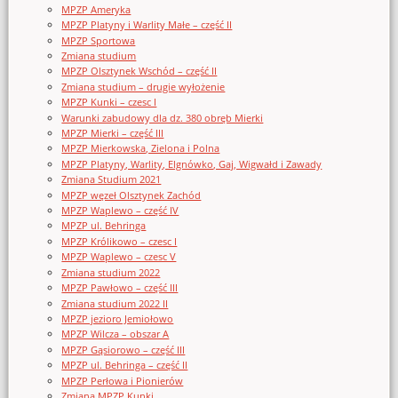
MPZP Ameryka
MPZP Platyny i Warlity Małe – część II
MPZP Sportowa
Zmiana studium
MPZP Olsztynek Wschód – część II
Zmiana studium – drugie wyłożenie
MPZP Kunki – czesc I
Warunki zabudowy dla dz. 380 obręb Mierki
MPZP Mierki – część III
MPZP Mierkowska, Zielona i Polna
MPZP Platyny, Warlity, Elgnówko, Gaj, Wigwałd i Zawady
Zmiana Studium 2021
MPZP węzeł Olsztynek Zachód
MPZP Waplewo – część IV
MPZP ul. Behringa
MPZP Królikowo – czesc I
MPZP Waplewo – czesc V
Zmiana studium 2022
MPZP Pawłowo – część III
Zmiana studium 2022 II
MPZP jezioro Jemiołowo
MPZP Wilcza – obszar A
MPZP Gąsiorowo – część III
MPZP ul. Behringa – część II
MPZP Perłowa i Pionierów
Zmiana MPZP Kunki