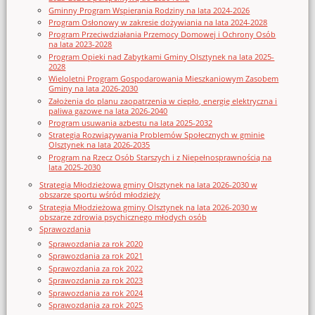
Gminny Program Wspierania Rodziny na lata 2024-2026
Program Osłonowy w zakresie dożywiania na lata 2024-2028
Program Przeciwdziałania Przemocy Domowej i Ochrony Osób
na lata 2023-2028
Program Opieki nad Zabytkami Gminy Olsztynek na lata 2025-
2028
Wieloletni Program Gospodarowania Mieszkaniowym Zasobem
Gminy na lata 2026-2030
Założenia do planu zaopatrzenia w ciepło, energię elektryczna i
paliwa gazowe na lata 2026-2040
Program usuwania azbestu na lata 2025-2032
Strategia Rozwiązywania Problemów Społecznych w gminie
Olsztynek na lata 2026-2035
Program na Rzecz Osób Starszych i z Niepełnosprawnością na
lata 2025-2030
Strategia Młodzieżowa gminy Olsztynek na lata 2026-2030 w
obszarze sportu wśród młodzieży
Strategia Młodzieżowa gminy Olsztynek na lata 2026-2030 w
obszarze zdrowia psychicznego młodych osób
Sprawozdania
Sprawozdania za rok 2020
Sprawozdania za rok 2021
Sprawozdania za rok 2022
Sprawozdania za rok 2023
Sprawozdania za rok 2024
Sprawozdania za rok 2025