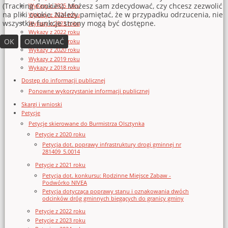
(Tracking Cookies). Możesz sam zdecydować, czy chcesz zezwolić
Wykazy z 2025 roku
na pliki cookie. Należy pamiętać, że w przypadku odrzucenia, nie
Wykazy z 2024 roku
wszystkie funkcje strony mogą być dostępne.
Wykazy z 2023 roku
Wykazy z 2022 roku
OK
ODMAWIAĆ
Wykazy z 2021 roku
Wykazy z 2020 roku
Wykazy z 2019 roku
Wykazy z 2018 roku
Dostęp do informacji publicznej
Ponowne wykorzystanie informacji publicznej
Skargi i wnioski
Petycje
Petycje skierowane do Burmistrza Olsztynka
Petycje z 2020 roku
Petycja dot. poprawy infrastruktury drogi gminnej nr
281409_5.0014
Petycje z 2021 roku
Petycja dot. konkursu: Rodzinne Miejsce Zabaw -
Podwórko NIVEA
Petycja dotycząca poprawy stanu i oznakowania dwóch
odcinków dróg gminnych biegących do granicy gminy
Petycje z 2022 roku
Petycje z 2023 roku