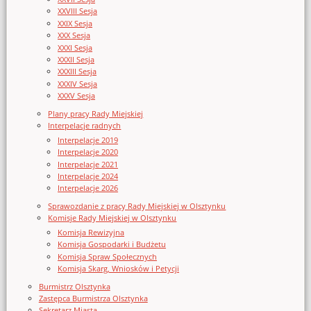
XXVIII Sesja
XXIX Sesja
XXX Sesja
XXXI Sesja
XXXII Sesja
XXXIII Sesja
XXXIV Sesja
XXXV Sesja
Plany pracy Rady Miejskiej
Interpelacje radnych
Interpelacje 2019
Interpelacje 2020
Interpelacje 2021
Interpelacje 2024
Interpelacje 2026
Sprawozdanie z pracy Rady Miejskiej w Olsztynku
Komisje Rady Miejskiej w Olsztynku
Komisja Rewizyjna
Komisja Gospodarki i Budżetu
Komisja Spraw Społecznych
Komisja Skarg, Wniosków i Petycji
Burmistrz Olsztynka
Zastępca Burmistrza Olsztynka
Sekretarz Miasta