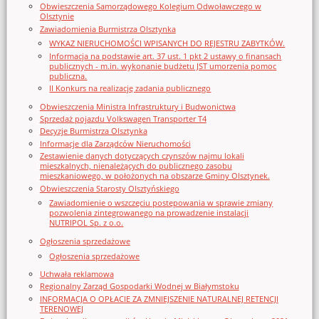
Obwieszczenia Samorządowego Kolegium Odwoławczego w
Olsztynie
Zawiadomienia Burmistrza Olsztynka
WYKAZ NIERUCHOMOŚCI WPISANYCH DO REJESTRU ZABYTKÓW.
Informacja na podstawie art. 37 ust. 1 pkt 2 ustawy o finansach
publicznych - m.in. wykonanie budżetu JST umorzenia pomoc
publiczna.
II Konkurs na realizację zadania publicznego
Obwieszczenia Ministra Infrastruktury i Budwonictwa
Sprzedaż pojazdu Volkswagen Transporter T4
Decyzje Burmistrza Olsztynka
Informacje dla Zarządców Nieruchomości
Zestawienie danych dotyczących czynszów najmu lokali
mieszkalnych, nienależących do publicznego zasobu
mieszkaniowego, w położonych na obszarze Gminy Olsztynek.
Obwieszczenia Starosty Olsztyńskiego
Zawiadomienie o wszczęciu postępowania w sprawie zmiany
pozwolenia zintegrowanego na prowadzenie instalacji
NUTRIPOL Sp. z o.o.
Ogłoszenia sprzedażowe
Ogłoszenia sprzedażowe
Uchwała reklamowa
Regionalny Zarząd Gospodarki Wodnej w Białymstoku
INFORMACJA O OPŁACIE ZA ZMNIEJSZENIE NATURALNEJ RETENCJI
TERENOWEJ