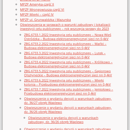
MPZP Ameryka-część II
MPZP Mrongowiusza-część VI
MPZP Mierki – część IV
MPZP ul. Grunwaldzka i Mazurska
Obwieszczenia w sprawach o warunki zabudowy i lokalizacji
inwestycji celu publicznego – rok wszczęcia sprawy do 2023
ZBG.6733.1.2022 Inwestycja celu publicznego – Nowa Wieś
Ostródzka – Budowa elektroenergetycznej sieci nn 0,4kV
ZBG.6733.2.2022 Inwestycja celu publicznego – Mańki –
Budowa elektroenergetycznej sieci nn 0,4kV
ZBG.6733.3.2022 Inwestycja celu publicznego – Lutek –
Budowa elektroenergetycznej sieci nn 0,4kV
ZBG.6733.4.2022 Inwestycja celu publicznego – Królikowo –
Budowa elektroenergetycznej sieci nn 0,4kV
ZBG.6733.5.2022 Inwestycja celu publicznego – Gąsiorowo
Olsztyneckie – Budowa elektroenergetycznej sieci nn 0,4kV
ZBG.6733.6.2022 Inwestycja celu publicznego – Mierki
kolonia – Przebudowa elektroenergetycznej sieci nn 0,4kV
ZBG.6733.7.2022 Inwestycja celu publicznego – Jemiołowo –
Przebudowa elektroenergetycznej sieci nn 0,4kV
Obwieszczenie o wydaniu decyzji o warunkach zabudowy,
dz. 36/27 obręb Waplewo
Obwieszczenie o wydaniu decyzji o warunkach zabudowy,
dz. 36/26 obręb Waplewo
Obwieszczenie o wydaniu decyzji o warunkach
zabudowy, dz. 36/26 obręb Waplewo
Obwieszczenie o wydaniu decyzji o warunkach zabudowy,