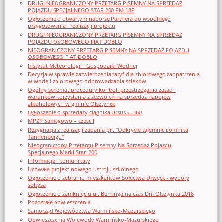
DRUGI NIEOGRANICZONY PRZETARG PISEMNY NA SPRZEDAŻ
POJAZDU SPECJALNEGO STAR 200 PM 18P
Ogłoszenie o otwartym naborze Partnera do wspólnego
przygotowania i realizacji projektu
DRUGI NIEOGRANICZONY PRZETARG PISEMNY NA SPRZEDAŻ
POJAZDU OSOBOWEGO FIAT DOBLO
NIEOGRANICZONY PRZETARG PISEMNY NA SPRZEDAŻ POJAZDU
OSOBOWEGO FIAT DOBLO
Instytut Meteorologii i Gospodarki Wodnej
Decyzja w sprawie zatwierdzenia taryf dla zbiorowego zaopatrzenia
w wodę i zbiorowego odprowadzania ścieków
Ogólny schemat procedury kontroli przestrzegania zasad i
warunków korzystania z zezwoleń na sprzedaż napojów
alkoholowych w gminie Olsztynek
Ogłoszenie o sprzedaży ciągnika Ursus C-360
MPZP Samagowo – czesc I
Rezygnacja z realizacji zadania pn. "Odkrycie tajemnic pomnika
Tannenbergu"
Nieograniczony Przetargu Pisemny Na Sprzedaż Pojazdu
Specjalnego Marki Star_200
Informacje i komunikaty
Uchwała projekt nowego ustroju szkolnego
Ogłoszenie o zebraniu mieszkańców Sołectwa Drwęck - wybory
sołtysa
Ogłoszenie o zamknięciu ul. Behringa na czas Dni Olsztynka 2016
Pozostałe obwieszczenia
Samorząd Województwa Warmińsko-Mazurskiego
Obwieszczenia Wojewody Warmińsko-Mazurskiego