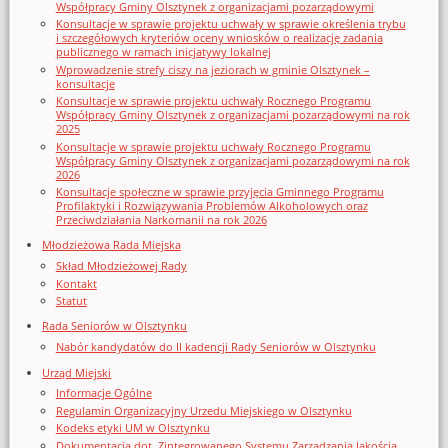
Współpracy Gminy Olsztynek z organizacjami pozarządowymi
Konsultacje w sprawie projektu uchwały w sprawie określenia trybu
i szczegółowych kryteriów oceny wniosków o realizację zadania
publicznego w ramach inicjatywy lokalnej
Wprowadzenie strefy ciszy na jeziorach w gminie Olsztynek –
konsultacje
Konsultacje w sprawie projektu uchwały Rocznego Programu
Współpracy Gminy Olsztynek z organizacjami pozarządowymi na rok
2025
Konsultacje w sprawie projektu uchwały Rocznego Programu
Współpracy Gminy Olsztynek z organizacjami pozarządowymi na rok
2026
Konsultacje społeczne w sprawie przyjęcia Gminnego Programu
Profilaktyki i Rozwiązywania Problemów Alkoholowych oraz
Przeciwdziałania Narkomanii na rok 2026
Młodzieżowa Rada Miejska
Skład Młodzieżowej Rady
Kontakt
Statut
Rada Seniorów w Olsztynku
Nabór kandydatów do II kadencji Rady Seniorów w Olsztynku
Urząd Miejski
Informacje Ogólne
Regulamin Organizacyjny Urzedu Miejskiego w Olsztynku
Kodeks etyki UM w Olsztynku
Dokumentacja dot. Zintegrowanego Systemu Zarządzania Jakością