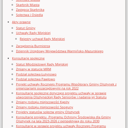
Skarbnik Miasta
Zastępca Skarbnika
Sołectwa i Osiedla
Akty prawne
Statut Gminy
Uchwały Rady Miejskiej
Rejestry uchwał Rady Miejskiej
Zarządzenia Burmistrza
Dziennik Urzędowy Województwa Warmińsko-Mazurskiego
Konsultacje społeczne
Statut Młodzieżowej Rady Miejskiej
Zmiany w statucie MRM
Podział sołectwa Łutynowo
Podział sołectwa Pawłowo
Projekt uchwały Rocznego Programu Współpracy Gminy Olsztynek z
organizacjami pozarządowymi na rok 2022
Konsultacje społeczne dotyczące projektu uchwały w sprawie
utworzenia Olsztyneckiej Rady Seniorów i nadania jej Statutu
Zmiany rodzaju miejscowości Kąpity
Zmiany rodzaju miejscowości Spoguny
Projekty statutów sołectw gminy Olsztynek
Konsultacje projektu „Programu Ochrony Środowiska dla Gminy
Olsztynek na lata 2023-2026 z perspektywą do roku 2030
Konsultacje w sprawie projektu uchwały Rocznego Programu