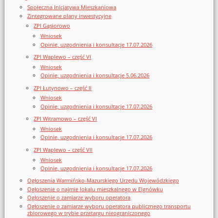
Społeczna Inicjatywa Mieszkaniowa
Zintegrowane plany inwestycyjne
ZPI Gąsiorowo
Wniosek
Opinie, uzgodnienia i konsultacje 17.07.2026
ZPI Waplewo – część VI
Wniosek
Opinie, uzgodnienia i konsultacje 5.06.2026
ZPI Łutynowo – część II
Wniosek
Opinie, uzgodnienia i konsultacje 17.07.2026
ZPI Witramowo – część VI
Wniosek
Opinie, uzgodnienia i konsultacje 17.07.2026
ZPI Waplewo – część VII
Wniosek
Opinie, uzgodnienia i konsultacje 17.07.2026
Ogłoszenia Warmińsko-Mazurskiego Urzędu Wojewódzkiego
Ogłoszenie o najmie lokalu mieszkalnego w Elgnówku
Ogłoszenie o zamiarze wyboru operatora
Ogłoszenie o zamiarze wyboru operatora publicznego transportu
zbiorowego w trybie przetargu nieograniczonego