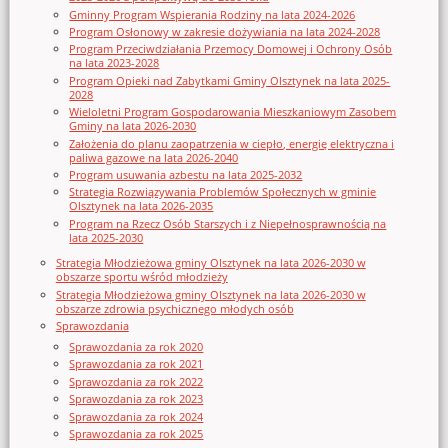
Gminny Program Wspierania Rodziny na lata 2024-2026
Program Osłonowy w zakresie dożywiania na lata 2024-2028
Program Przeciwdziałania Przemocy Domowej i Ochrony Osób
na lata 2023-2028
Program Opieki nad Zabytkami Gminy Olsztynek na lata 2025-
2028
Wieloletni Program Gospodarowania Mieszkaniowym Zasobem
Gminy na lata 2026-2030
Założenia do planu zaopatrzenia w ciepło, energię elektryczna i
paliwa gazowe na lata 2026-2040
Program usuwania azbestu na lata 2025-2032
Strategia Rozwiązywania Problemów Społecznych w gminie
Olsztynek na lata 2026-2035
Program na Rzecz Osób Starszych i z Niepełnosprawnością na
lata 2025-2030
Strategia Młodzieżowa gminy Olsztynek na lata 2026-2030 w
obszarze sportu wśród młodzieży
Strategia Młodzieżowa gminy Olsztynek na lata 2026-2030 w
obszarze zdrowia psychicznego młodych osób
Sprawozdania
Sprawozdania za rok 2020
Sprawozdania za rok 2021
Sprawozdania za rok 2022
Sprawozdania za rok 2023
Sprawozdania za rok 2024
Sprawozdania za rok 2025