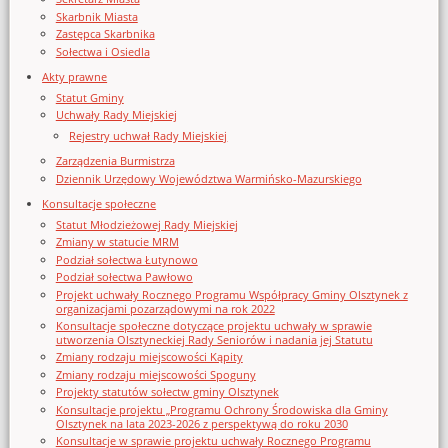
Skarbnik Miasta
Zastępca Skarbnika
Sołectwa i Osiedla
Akty prawne
Statut Gminy
Uchwały Rady Miejskiej
Rejestry uchwał Rady Miejskiej
Zarządzenia Burmistrza
Dziennik Urzędowy Województwa Warmińsko-Mazurskiego
Konsultacje społeczne
Statut Młodzieżowej Rady Miejskiej
Zmiany w statucie MRM
Podział sołectwa Łutynowo
Podział sołectwa Pawłowo
Projekt uchwały Rocznego Programu Współpracy Gminy Olsztynek z
organizacjami pozarządowymi na rok 2022
Konsultacje społeczne dotyczące projektu uchwały w sprawie
utworzenia Olsztyneckiej Rady Seniorów i nadania jej Statutu
Zmiany rodzaju miejscowości Kąpity
Zmiany rodzaju miejscowości Spoguny
Projekty statutów sołectw gminy Olsztynek
Konsultacje projektu „Programu Ochrony Środowiska dla Gminy
Olsztynek na lata 2023-2026 z perspektywą do roku 2030
Konsultacje w sprawie projektu uchwały Rocznego Programu