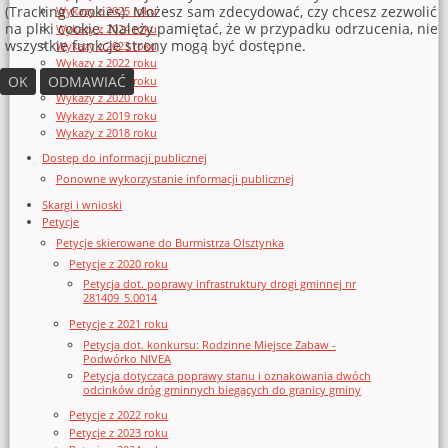
(Tracking Cookies). Możesz sam zdecydować, czy chcesz zezwolić
Wykazy z 2025 roku
na pliki cookie. Należy pamiętać, że w przypadku odrzucenia, nie
Wykazy z 2024 roku
wszystkie funkcje strony mogą być dostępne.
Wykazy z 2023 roku
Wykazy z 2022 roku
OK
ODMAWIAĆ
Wykazy z 2021 roku
Wykazy z 2020 roku
Wykazy z 2019 roku
Wykazy z 2018 roku
Dostęp do informacji publicznej
Ponowne wykorzystanie informacji publicznej
Skargi i wnioski
Petycje
Petycje skierowane do Burmistrza Olsztynka
Petycje z 2020 roku
Petycja dot. poprawy infrastruktury drogi gminnej nr
281409_5.0014
Petycje z 2021 roku
Petycja dot. konkursu: Rodzinne Miejsce Zabaw -
Podwórko NIVEA
Petycja dotycząca poprawy stanu i oznakowania dwóch
odcinków dróg gminnych biegących do granicy gminy
Petycje z 2022 roku
Petycje z 2023 roku