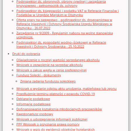
Podinspektor ds. obronnych, obrony cywilnej i zarządzania
kryzysowego - pełnomocnik ds. ochrony
Podinspektor ds. księgowości i podatku VAT w Referacie Finansów i
Podatków w Urzędzie Miejskim w Olsztynku
Oferta pracy na zastępstwo - podinspektor ds. drogownictwa w
Referacie Inwestycji i Ochrony Środowiska Urzędu Miejskiego w
Olsztynku - 26.07.2022
Zarządzenie nr 9/2009 - Regulamin naboru na wolne stanowiska
urzędnicze.
Podinspektor ds. gospodarki wodno–ściekowej w Referacie
Inwestycji i Ochrony Środowiska - 25.10.2022
Druki do pobrania
Oświadczenie o rocznej wartości sprzedanego alkoholu
Wniosek o zezwolenie na sprzedaz alkoholu
Wniosek o zakup węgla w cenie preferencyjnej
Fundusz Sołecki - dokumenty
Zmiana zadania funduszu sołeckiego
Wniosek o wydanie odpisu aktu urodzenia, małżeństwa lub zgonu
Przedłużenie terminu płatności z powodu COVID-19
Deklaracje podatkowe
Informacje podatkowe
Dofinansowanie kształcenia młodocianych pracowników
Kwestonariusz osobowy
Wniosek o udostępnienie informacji publicznej
PPF Wniosek o przyznanie prawa pomocy
Wniosek o wpis do ewidencji obiektów hotelarskich