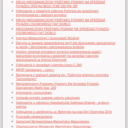
DRUGI NIEOGRANICZONY PRZETARG PISEMNY NA SPRZEDAŻ
POJAZDU SPECJALNEGO STAR 200 PM 18P
Ogłoszenie o otwartym naborze Partnera do wspólnego
przygotowania i realizacji projektu
DRUGI NIEOGRANICZONY PRZETARG PISEMNY NA SPRZEDAŻ
POJAZDU OSOBOWEGO FIAT DOBLO
NIEOGRANICZONY PRZETARG PISEMNY NA SPRZEDAŻ POJAZDU
OSOBOWEGO FIAT DOBLO
Instytut Meteorologii i Gospodarki Wodnej
Decyzja w sprawie zatwierdzenia taryf dla zbiorowego zaopatrzenia
w wodę i zbiorowego odprowadzania ścieków
Ogólny schemat procedury kontroli przestrzegania zasad i
warunków korzystania z zezwoleń na sprzedaż napojów
alkoholowych w gminie Olsztynek
Ogłoszenie o sprzedaży ciągnika Ursus C-360
MPZP Samagowo – czesc I
Rezygnacja z realizacji zadania pn. "Odkrycie tajemnic pomnika
Tannenbergu"
Nieograniczony Przetargu Pisemny Na Sprzedaż Pojazdu
Specjalnego Marki Star_200
Informacje i komunikaty
Uchwała projekt nowego ustroju szkolnego
Ogłoszenie o zebraniu mieszkańców Sołectwa Drwęck - wybory
sołtysa
Ogłoszenie o zamknięciu ul. Behringa na czas Dni Olsztynka 2016
Pozostałe obwieszczenia
Samorząd Województwa Warmińsko-Mazurskiego
Obwieszczenia Wojewody Warmińsko-Mazurskiego