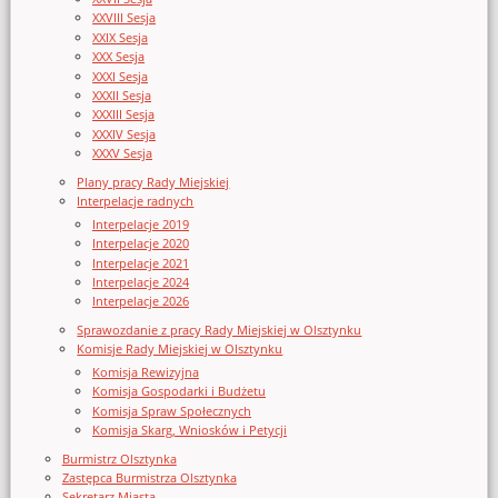
XXVIII Sesja
XXIX Sesja
XXX Sesja
XXXI Sesja
XXXII Sesja
XXXIII Sesja
XXXIV Sesja
XXXV Sesja
Plany pracy Rady Miejskiej
Interpelacje radnych
Interpelacje 2019
Interpelacje 2020
Interpelacje 2021
Interpelacje 2024
Interpelacje 2026
Sprawozdanie z pracy Rady Miejskiej w Olsztynku
Komisje Rady Miejskiej w Olsztynku
Komisja Rewizyjna
Komisja Gospodarki i Budżetu
Komisja Spraw Społecznych
Komisja Skarg, Wniosków i Petycji
Burmistrz Olsztynka
Zastępca Burmistrza Olsztynka
Sekretarz Miasta