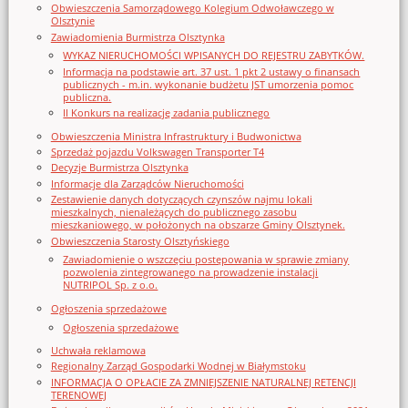
Obwieszczenia Samorządowego Kolegium Odwoławczego w
Olsztynie
Zawiadomienia Burmistrza Olsztynka
WYKAZ NIERUCHOMOŚCI WPISANYCH DO REJESTRU ZABYTKÓW.
Informacja na podstawie art. 37 ust. 1 pkt 2 ustawy o finansach
publicznych - m.in. wykonanie budżetu JST umorzenia pomoc
publiczna.
II Konkurs na realizację zadania publicznego
Obwieszczenia Ministra Infrastruktury i Budwonictwa
Sprzedaż pojazdu Volkswagen Transporter T4
Decyzje Burmistrza Olsztynka
Informacje dla Zarządców Nieruchomości
Zestawienie danych dotyczących czynszów najmu lokali
mieszkalnych, nienależących do publicznego zasobu
mieszkaniowego, w położonych na obszarze Gminy Olsztynek.
Obwieszczenia Starosty Olsztyńskiego
Zawiadomienie o wszczęciu postępowania w sprawie zmiany
pozwolenia zintegrowanego na prowadzenie instalacji
NUTRIPOL Sp. z o.o.
Ogłoszenia sprzedażowe
Ogłoszenia sprzedażowe
Uchwała reklamowa
Regionalny Zarząd Gospodarki Wodnej w Białymstoku
INFORMACJA O OPŁACIE ZA ZMNIEJSZENIE NATURALNEJ RETENCJI
TERENOWEJ