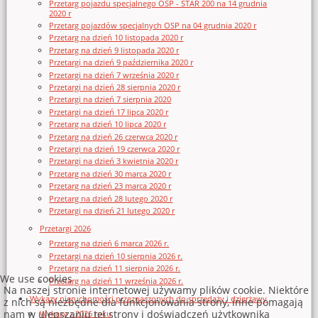
Przetarg pojazdu specjalnego OSP - STAR 200 na 14 grudnia
2020 r
Przetarg pojazdów specjalnych OSP na 04 grudnia 2020 r
Przetarg na dzień 10 listopada 2020 r
Przetarg na dzień 9 listopada 2020 r
Przetargi na dzień 9 października 2020 r
Przetargi na dzień 7 września 2020 r
Przetargi na dzień 28 sierpnia 2020 r
Przetargi na dzień 7 sierpnia 2020
Przetargi na dzień 17 lipca 2020 r
Przetarg na dzień 10 lipca 2020 r
Przetarg na dzień 26 czerwca 2020 r
Przetargi na dzień 19 czerwca 2020 r
Przetargi na dzień 3 kwietnia 2020 r
Przetarg na dzień 30 marca 2020 r
Przetarg na dzień 23 marca 2020 r
Przetarg na dzień 28 lutego 2020 r
Przetargi na dzień 21 lutego 2020 r
Przetargi 2026
Przetarg na dzień 6 marca 2026 r.
Przetargi na dzień 10 sierpnia 2026 r.
Przetarg na dzień 11 sierpnia 2026 r.
We use cookies
Przetarg na dzień 11 września 2026 r.
Na naszej stronie internetowej używamy plików cookie. Niektóre
Wykazy nieruchomości przeznaczonych do sprzedaży i dzierżawy
z nich są niezbędne dla funkcjonowania strony, inne pomagają
nam w ulepszaniu tej strony i doświadczeń użytkownika
Wykazy z 2026 roku