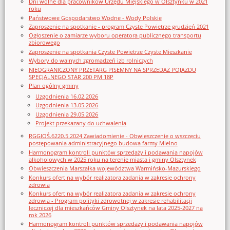
Dni wolne dla pracowników Urzędu Miejskiego w Olsztynku w 2021
roku
Państwowe Gospodarstwo Wodne - Wody Polskie
Zaproszenie na spotkanie - program Czyste Powietrze grudzień 2021
Ogłoszenie o zamiarze wyboru operatora publicznego transportu
zbiorowego
Zaproszenie na spotkania Czyste Powietrze Czyste Mieszkanie
Wybory do walnych zgromadzeń izb rolniczych
NIEOGRANICZONY PRZETARG PISEMNY NA SPRZEDAŻ POJAZDU
SPECJALNEGO STAR 200 PM 18P
Plan ogólny gminy
Uzgodnienia 16.02.2026
Uzgodnienia 13.05.2026
Uzgodnienia 29.05.2026
Projekt przekazany do uchwalenia
RGGIOŚ.6220.5.2024 Zawiadomienie - Obwieszczenie o wszczęciu
postępowania administracyjnego budowa farmy Mielno
Harmonogram kontroli punktów sprzedaży i podawania napojów
alkoholowych w 2025 roku na terenie miasta i gminy Olsztynek
Obwieszczenia Marszałka województwa Warmińsko-Mazurskiego
Konkurs ofert na wybór realizatora zadania w zakresie ochrony
zdrowia
Konkurs ofert na wybór realizatora zadania w zakresie ochrony
zdrowia - Program polityki zdrowotnej w zakresie rehabilitacji
leczniczej dla mieszkańców Gminy Olsztynek na lata 2025-2027 na
rok 2026
Harmonogram kontroli punktów sprzedaży i podawania napojów