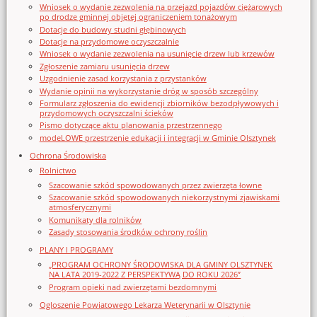
Wniosek o wydanie zezwolenia na przejazd pojazdów ciężarowych
po drodze gminnej objętej ograniczeniem tonażowym
Dotacje do budowy studni głębinowych
Dotacje na przydomowe oczyszczalnie
Wniosek o wydanie zezwolenia na usunięcie drzew lub krzewów
Zgłoszenie zamiaru usunięcia drzew
Uzgodnienie zasad korzystania z przystanków
Wydanie opinii na wykorzystanie dróg w sposób szczególny
Formularz zgłoszenia do ewidencji zbiorników bezodpływowych i
przydomowych oczyszczalni ścieków
Pismo dotyczące aktu planowania przestrzennego
modeLOWE przestrzenie edukacji i integracji w Gminie Olsztynek
Ochrona Środowiska
Rolnictwo
Szacowanie szkód spowodowanych przez zwierzęta łowne
Szacowanie szkód spowodowanych niekorzystnymi zjawiskami
atmosferycznymi
Komunikaty dla rolników
Zasady stosowania środków ochrony roślin
PLANY I PROGRAMY
„PROGRAM OCHRONY ŚRODOWISKA DLA GMINY OLSZTYNEK
NA LATA 2019-2022 Z PERSPEKTYWĄ DO ROKU 2026”
Program opieki nad zwierzętami bezdomnymi
Ogloszenie Powiatowego Lekarza Weterynarii w Olsztynie