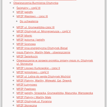
Obwieszczenia Burmistrza Olsztynka
Świętajny – część III
MPZP Jagiełły
MPZP Waplewo – czesc III
Do uchwalenia
MPZP ul. Grunwaldzka-czesc III
MPZP Olsztynek ul. Mrongowiusza – część V
MPZP Mierki
MPZP Jeziorna i Jagielly
MPZP Sosnowa
MPZP linia energetyczna Olsztynek-Biesal
mpzp Platyny, Warlity Małe - obwieszczenie
MPZP Świerkocin
Obwieszczenie w sprawie projektu zmiany mpzp m. Olsztynek
ul. Słoneczna
MPZP Lipowo Kurkowskie – czesc II
MPZP Jemiołowo – część II
MPZP ul. Leśna do węzła Olsztynek Wschód
MPZP Platyny, Warlity, Wigwałd, Gaj, Drwęck
MPZP Łutynowo
MPZP Pawłowo
MPZP Jagielly, Strazacka, Grunwaldzka, Mazurska, Warszawska
MPZP Platyny i Warlity Małe
MPZP Olsztynek ul. Poranna
MPZP Słoneczna