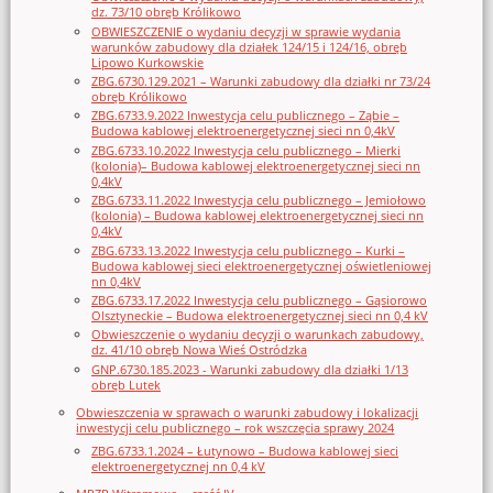
dz. 73/10 obręb Królikowo
OBWIESZCZENIE o wydaniu decyzji w sprawie wydania
warunków zabudowy dla działek 124/15 i 124/16, obręb
Lipowo Kurkowskie
ZBG.6730.129.2021 – Warunki zabudowy dla działki nr 73/24
obręb Królikowo
ZBG.6733.9.2022 Inwestycja celu publicznego – Ząbie –
Budowa kablowej elektroenergetycznej sieci nn 0,4kV
ZBG.6733.10.2022 Inwestycja celu publicznego – Mierki
(kolonia)– Budowa kablowej elektroenergetycznej sieci nn
0,4kV
ZBG.6733.11.2022 Inwestycja celu publicznego – Jemiołowo
(kolonia) – Budowa kablowej elektroenergetycznej sieci nn
0,4kV
ZBG.6733.13.2022 Inwestycja celu publicznego – Kurki –
Budowa kablowej sieci elektroenergetycznej oświetleniowej
nn 0,4kV
ZBG.6733.17.2022 Inwestycja celu publicznego – Gąsiorowo
Olsztyneckie – Budowa elektroenergetycznej sieci nn 0,4 kV
Obwieszczenie o wydaniu decyzji o warunkach zabudowy,
dz. 41/10 obręb Nowa Wieś Ostródzka
GNP.6730.185.2023 - Warunki zabudowy dla działki 1/13
obręb Lutek
Obwieszczenia w sprawach o warunki zabudowy i lokalizacji
inwestycji celu publicznego – rok wszczęcia sprawy 2024
ZBG.6733.1.2024 – Łutynowo – Budowa kablowej sieci
elektroenergetycznej nn 0,4 kV