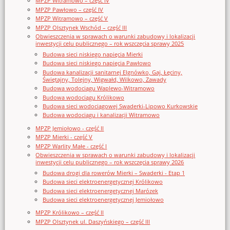
MPZP Witramowo – część IV
MPZP Pawłowo – część IV
MPZP Witramowo – część V
MPZP Olsztynek Wschód – część III
Obwieszczenia w sprawach o warunki zabudowy i lokalizacji
inwestycji celu publicznego – rok wszczęcia sprawy 2025
Budowa sieci niskiego napięcia Mierki
Budowa sieci niskiego napięcia Pawłowo
Budowa kanalizacji sanitarnej Elgnówko, Gaj, Łęciny,
Świętajny, Tolejny, Wigwałd, Wilkowo, Zawady
Budowa wodociągu Waplewo-Witramowo
Budowa wodociągu Królikowo
Budowa sieci wodociągowej Swaderki-Lipowo Kurkowskie
Budowa wodociągu i kanalizacji Witramowo
MPZP Jemiołowo - część II
MPZP Mierki - część V
MPZP Warlity Małe - część I
Obwieszczenia w sprawach o warunki zabudowy i lokalizacji
inwestycji celu publicznego – rok wszczęcia sprawy 2026
Budowa drogi dla rowerów Mierki – Swaderki - Etap 1
Budowa sieci elektroenergetycznej Królikowo
Budowa sieci elektroenergetycznej Marózek
Budowa sieci elektroenergetycznej Jemiołowo
MPZP Królikowo – część II
MPZP Olsztynek ul. Daszyńskiego – część III