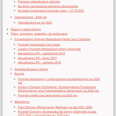
Pierwsze oświadczenie radnego
Na dzień zaprzestania pełnienia obowiązków
Na dzień rozwiązania stosunku pracy - 27.10.2025
Oświadczenia - 2026 rok
Oświadczenia za rok 2025
Raport o stanie Gminy
Plany, programy, strategie i ich wykonanie
Ponadlokalny Program Rewitalizacji Miast Sieci Cittaslow
Program rewitalizacji sieci miast
Lokalny Program Rewitalizacji gminy Olsztynek
Aktualizacja LPR – październik 2016
Aktualizacja LPR – lipiec 2017
Aktualizacja LPR – czerwiec 2018
Strategia Rozwoju Gminy
Roczne
Program współpracy z organizacjami pozarządowymi na 2026
rok
Gminny Program Profilaktyki i Rozwiązywania Problemów
Alkoholowych oraz Przeciwdziałania Narkomanii na 2026 rok
Program opieki nad zwierzętami na 2026 rok
Wieloletnie
Plan Odnowy Miejscowości Waplewo na lata 2021-2028
Program Ochrony Środowiska dla Gminy Olsztynek na lata
2023-2026 z perspektywą do 2030 roku