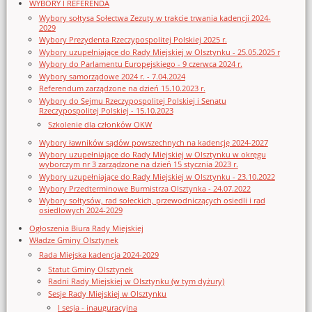
WYBORY I REFERENDA
Wybory sołtysa Sołectwa Zezuty w trakcie trwania kadencji 2024-
2029
Wybory Prezydenta Rzeczypospolitej Polskiej 2025 r.
Wybory uzupełniające do Rady Miejskiej w Olsztynku - 25.05.2025 r
Wybory do Parlamentu Europejskiego - 9 czerwca 2024 r.
Wybory samorządowe 2024 r. - 7.04.2024
Referendum zarządzone na dzień 15.10.2023 r.
Wybory do Sejmu Rzeczypospolitej Polskiej i Senatu
Rzeczypospolitej Polskiej - 15.10.2023
Szkolenie dla członków OKW
Wybory ławników sądów powszechnych na kadencję 2024-2027
Wybory uzupełniające do Rady Miejskiej w Olsztynku w okręgu
wyborczym nr 3 zarządzone na dzień 15 stycznia 2023 r.
Wybory uzupełniające do Rady Miejskiej w Olsztynku - 23.10.2022
Wybory Przedterminowe Burmistrza Olsztynka - 24.07.2022
Wybory sołtysów, rad sołeckich, przewodniczących osiedli i rad
osiedlowych 2024-2029
Ogłoszenia Biura Rady Miejskiej
Władze Gminy Olsztynek
Rada Miejska kadencja 2024-2029
Statut Gminy Olsztynek
Radni Rady Miejskiej w Olsztynku (w tym dyżury)
Sesje Rady Miejskiej w Olsztynku
I sesja - inauguracyjna