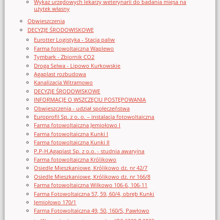
Wykaz urzędowych lekarzy weterynarii do badania mięsa na
użytek własny
Obwieszczenia
DECYZJE ŚRODOWISKOWE
Eurotter Logistyka - Stacja paliw
Farma fotowoltaiczna Waplewo
Tymbark - Zbiornik CO2
Droga Selwa - Lipowo Kurkowskie
Agaplast rozbudowa
Kanalizacja Witramowo
DECYZJE ŚRODOWISKOWE
INFORMACJE O WSZCZĘCIU POSTĘPOWANIA
Obwieszczenia - udział społeczeństwa
Europrofil Sp. z o. o. – instalacja fotowoltaiczna
Farma fotowoltaiczna Jemiołowo I
Farma fotowoltaiczna Kunki I
Farma fotowoltaiczna Kunki II
P.P-H.Agaplast Sp. z o.o. - studnia awaryjna
Farma fotowoltaiczna Królikowo
Osiedle Mieszkaniowe, Królikowo dz. nr 42/7
Osiedle Mieszkaniowe, Królikowo dz. nr 166/8
Farma fotowoltaiczna Wilkowo 106-6, 106-11
Farma Fotowoltaiczna 57, 59, 60/4, obręb Kunki
Jemiołowo 170/1
Farma Fotowoltaiczna 49, 50, 160/5, Pawłowo