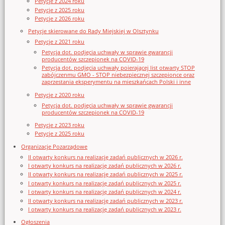
Petycje z 2024 roku
Petycje z 2025 roku
Petycje z 2026 roku
Petycje skierowane do Rady Miejskiej w Olsztynku
Petycje z 2021 roku
Petycja dot. podjęcia uchwały w sprawie gwarancji
producentów szczepionek na COVID-19
Petycja dot. podjęcia uchwały poierającej list otwarty STOP
zabójczenmu GMO - STOP niebezpiecznej szczepionce oraz
zaprzestania eksperymentu na mieszkańcach Polski i inne
Petycje z 2020 roku
Petycja dot. podjęcia uchwały w sprawie gwarancji
producentów szczepionek na COVID-19
Petycje z 2023 roku
Petycje z 2025 roku
Organizacje Pozarządowe
II otwarty konkurs na realizację zadań publicznych w 2026 r.
I otwarty konkurs na realizację zadań publicznych w 2026 r.
II otwarty konkurs na realizację zadań publicznych w 2025 r.
I otwarty konkurs na realizację zadań publicznych w 2025 r.
I otwarty konkurs na realizację zadań publicznych w 2024 r.
II otwarty konkurs na realizację zadań publicznych w 2023 r.
I otwarty konkurs na realizację zadań publicznych w 2023 r.
Ogłoszenia