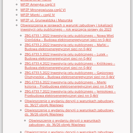
MPZP Ameryka-część II
MPZP Mrongowiusza-część VI
MPZP Mierki – część IV
MPZP ul. Grunwaldzka i Mazurska
Obwieszczenia w sprawach o warunki zabudowy i lokalizacji
inwestycji celu publicznego – rok wszczęcia sprawy do 2023
ZBG.6733.1.2022 Inwestycja celu publicznego – Nowa Wieś
Ostródzka – Budowa elektroenergetycznej sieci nn 0,4kV
ZBG.6733.2.2022 Inwestycja celu publicznego – Mańki –
Budowa elektroenergetycznej sieci nn 0,4kV
ZBG.6733.3.2022 Inwestycja celu publicznego – Lutek –
Budowa elektroenergetycznej sieci nn 0,4kV
ZBG.6733.4.2022 Inwestycja celu publicznego – Królikowo –
Budowa elektroenergetycznej sieci nn 0,4kV
ZBG.6733.5.2022 Inwestycja celu publicznego – Gąsiorowo
Olsztyneckie – Budowa elektroenergetycznej sieci nn 0,4kV
ZBG.6733.6.2022 Inwestycja celu publicznego – Mierki
kolonia – Przebudowa elektroenergetycznej sieci nn 0,4kV
ZBG.6733.7.2022 Inwestycja celu publicznego – Jemiołowo –
Przebudowa elektroenergetycznej sieci nn 0,4kV
Obwieszczenie o wydaniu decyzji o warunkach zabudowy,
dz. 36/27 obręb Waplewo
Obwieszczenie o wydaniu decyzji o warunkach zabudowy,
dz. 36/26 obręb Waplewo
Obwieszczenie o wydaniu decyzji o warunkach
zabudowy, dz. 36/26 obręb Waplewo
Obwieszczenie o wydaniu decyzji o warunkach zabudowy,