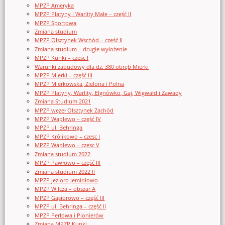
MPZP Ameryka
MPZP Platyny i Warlity Małe – część II
MPZP Sportowa
Zmiana studium
MPZP Olsztynek Wschód – część II
Zmiana studium – drugie wyłożenie
MPZP Kunki – czesc I
Warunki zabudowy dla dz. 380 obręb Mierki
MPZP Mierki – część III
MPZP Mierkowska, Zielona i Polna
MPZP Platyny, Warlity, Elgnówko, Gaj, Wigwałd i Zawady
Zmiana Studium 2021
MPZP węzeł Olsztynek Zachód
MPZP Waplewo – część IV
MPZP ul. Behringa
MPZP Królikowo – czesc I
MPZP Waplewo – czesc V
Zmiana studium 2022
MPZP Pawłowo – część III
Zmiana studium 2022 II
MPZP jezioro Jemiołowo
MPZP Wilcza – obszar A
MPZP Gąsiorowo – część III
MPZP ul. Behringa – część II
MPZP Perłowa i Pionierów
Zmiana MPZP Kunki