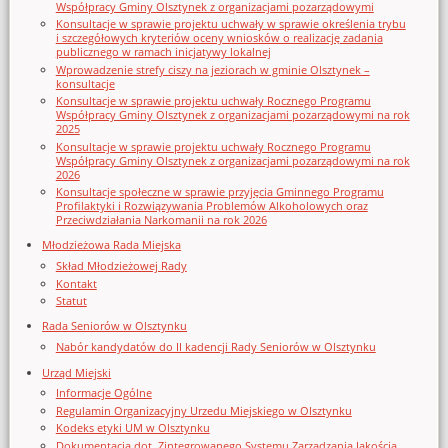
Współpracy Gminy Olsztynek z organizacjami pozarządowymi
Konsultacje w sprawie projektu uchwały w sprawie określenia trybu
i szczegółowych kryteriów oceny wniosków o realizację zadania
publicznego w ramach inicjatywy lokalnej
Wprowadzenie strefy ciszy na jeziorach w gminie Olsztynek –
konsultacje
Konsultacje w sprawie projektu uchwały Rocznego Programu
Współpracy Gminy Olsztynek z organizacjami pozarządowymi na rok
2025
Konsultacje w sprawie projektu uchwały Rocznego Programu
Współpracy Gminy Olsztynek z organizacjami pozarządowymi na rok
2026
Konsultacje społeczne w sprawie przyjęcia Gminnego Programu
Profilaktyki i Rozwiązywania Problemów Alkoholowych oraz
Przeciwdziałania Narkomanii na rok 2026
Młodzieżowa Rada Miejska
Skład Młodzieżowej Rady
Kontakt
Statut
Rada Seniorów w Olsztynku
Nabór kandydatów do II kadencji Rady Seniorów w Olsztynku
Urząd Miejski
Informacje Ogólne
Regulamin Organizacyjny Urzedu Miejskiego w Olsztynku
Kodeks etyki UM w Olsztynku
Dokumentacja dot. Zintegrowanego Systemu Zarządzania Jakością