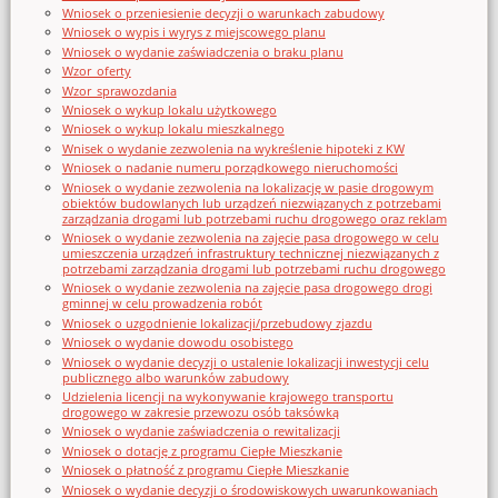
Wniosek o przeniesienie decyzji o warunkach zabudowy
Wniosek o wypis i wyrys z miejscowego planu
Wniosek o wydanie zaświadczenia o braku planu
Wzor_oferty
Wzor_sprawozdania
Wniosek o wykup lokalu użytkowego
Wniosek o wykup lokalu mieszkalnego
Wnisek o wydanie zezwolenia na wykreślenie hipoteki z KW
Wniosek o nadanie numeru porządkowego nieruchomości
Wniosek o wydanie zezwolenia na lokalizację w pasie drogowym
obiektów budowlanych lub urządzeń niezwiązanych z potrzebami
zarządzania drogami lub potrzebami ruchu drogowego oraz reklam
Wniosek o wydanie zezwolenia na zajęcie pasa drogowego w celu
umieszczenia urządzeń infrastruktury technicznej niezwiązanych z
potrzebami zarządzania drogami lub potrzebami ruchu drogowego
Wniosek o wydanie zezwolenia na zajęcie pasa drogowego drogi
gminnej w celu prowadzenia robót
Wniosek o uzgodnienie lokalizacji/przebudowy zjazdu
Wniosek o wydanie dowodu osobistego
Wniosek o wydanie decyzji o ustalenie lokalizacji inwestycji celu
publicznego albo warunków zabudowy
Udzielenia licencji na wykonywanie krajowego transportu
drogowego w zakresie przewozu osób taksówką
Wniosek o wydanie zaświadczenia o rewitalizacji
Wniosek o dotację z programu Ciepłe Mieszkanie
Wniosek o płatność z programu Ciepłe Mieszkanie
Wniosek o wydanie decyzji o środowiskowych uwarunkowaniach