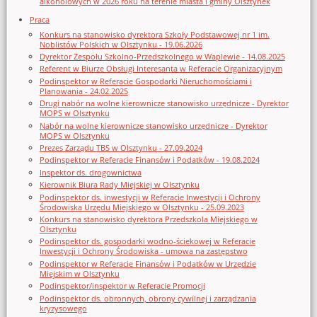
alkoholowych w 2026 roku na terenie miasta i gminy Olsztynek
Praca
Konkurs na stanowisko dyrektora Szkoły Podstawowej nr 1 im.
Noblistów Polskich w Olsztynku - 19.06.2026
Dyrektor Zespołu Szkolno-Przedszkolnego w Waplewie - 14.08.2025
Referent w Biurze Obsługi Interesanta w Referacie Organizacyjnym
Podinspektor w Referacie Gospodarki Nieruchomościami i
Planowania - 24.02.2025
Drugi nabór na wolne kierownicze stanowisko urzędnicze - Dyrektor
MOPS w Olsztynku
Nabór na wolne kierownicze stanowisko urzędnicze - Dyrektor
MOPS w Olsztynku
Prezes Zarządu TBS w Olsztynku - 27.09.2024
Podinspektor w Referacie Finansów i Podatków - 19.08.2024
Inspektor ds. drogownictwa
Kierownik Biura Rady Miejskiej w Olsztynku
Podinspektor ds. inwestycji w Referacie Inwestycji i Ochrony
Środowiska Urzędu Miejskiego w Olsztynku - 25.09.2023
Konkurs na stanowisko dyrektora Przedszkola Miejskiego w
Olsztynku
Podinspektor ds. gospodarki wodno-ściekowej w Referacie
Inwestycji i Ochrony Środowiska - umowa na zastępstwo
Podinspektor w Referacie Finansów i Podatków w Urzędzie
Miejskim w Olsztynku
Podinspektor/inspektor w Referacie Promocji
Podinspektor ds. obronnych, obrony cywilnej i zarządzania
kryzysowego