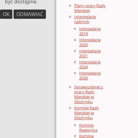
być dostępne.
Plany pracy Rady
Miejskiej
OK
ODMAWIAĆ
Interpelacje
radnych
Interpelacje
2019
Interpelacje
2020
Interpelacje
2021
Interpelacje
2024
Interpelacje
2026
Sprawozdanie z
pracy Rady
Miejskiej w
Olsztynku
Komisje Rady
Miejskiej w
Olsztynku
Komisja
Rewizyjna
Komisja