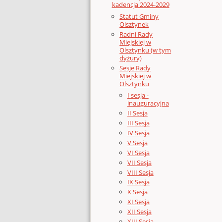
kadencja 2024-2029
Statut Gminy
Olsztynek
Radni Rady
Miejskiej w
Olsztynku (w tym
dyżury)
Sesje Rady
Miejskiej w
Olsztynku
I sesja -
inauguracyjna
II Sesja
III Sesja
IV Sesja
V Sesja
VI Sesja
VII Sesja
VIII Sesja
IX Sesja
X Sesja
XI Sesja
XII Sesja
XIII Sesja