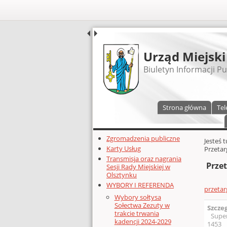
UDOSTĘPNIJ
Urząd Miejski
Biuletyn Informacji Pu
Menu główne
Strona główna
Tel
Dodatkowe zasoby (lewa kolumn
Zgromadzenia publiczne
Głównej 
Jesteś 
Karty Usług
Przetar
Transmisja oraz nagrania
Przet
Sesji Rady Miejskiej w
Olsztynku
WYBORY I REFERENDA
przeta
Wybory sołtysa
Sołectwa Zezuty w
Szcze
trakcie trwania
Supe
kadencji 2024-2029
1453