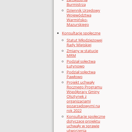
Burmistrza
Dziennik Urzędowy
Województwa
Warmińsko-
Mazurskiego
Konsultacje społeczne
Statut Młodzieżowej
Rady Miejskiej
Zmiany w statucie
MRM
Podział sołectwa
Łutynowo
Podział sołectwa
Pawłowo
Projekt uchwały
Rocznego Programu
Współpracy Gminy
Olsztynek z
organizacjami
pozarządowymi na
rok 2022
Konsultacje społeczne
dotyczące projektu
uchwały w sprawie
utworzenia