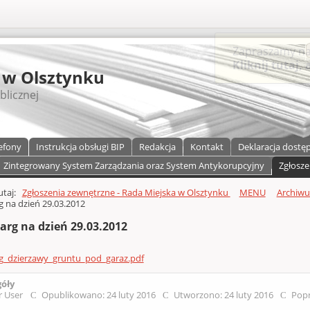
S
 w Olsztynku
blicznej
efony
Instrukcja obsługi BIP
Redakcja
Kontakt
Deklaracja dostę
Zintegrowany System Zarządzania oraz System Antykorupcyjny
Zgłosze
a)
zawartości
tutaj:
Zgłoszenia zewnętrzne - Rada Miejska w Olsztynku
MENU
Archiw
g na dzień 29.03.2012
arg na dzień 29.03.2012
rg_dzierzawy_gruntu_pod_garaz.pdf
góły
r User
Opublikowano: 24 luty 2016
Utworzono: 24 luty 2016
Popr