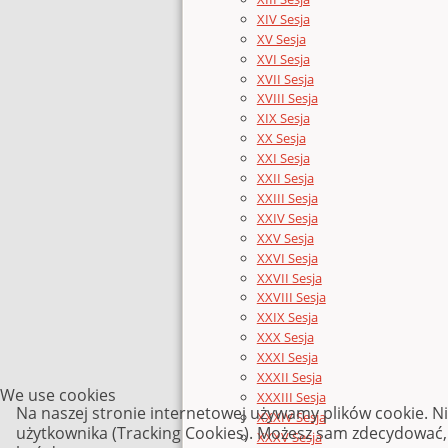
XIV Sesja
XV Sesja
XVI Sesja
XVII Sesja
XVIII Sesja
XIX Sesja
XX Sesja
XXI Sesja
XXII Sesja
XXIII Sesja
XXIV Sesja
XXV Sesja
XXVI Sesja
XXVII Sesja
XXVIII Sesja
XXIX Sesja
XXX Sesja
XXXI Sesja
XXXII Sesja
We use cookies
XXXIII Sesja
Na naszej stronie internetowej używamy plików cookie. N
XXXIV Sesja
użytkownika (Tracking Cookies). Możesz sam zdecydować, c
XXXV Sesja