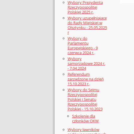
Wybory Prezydenta
Rzeczypospolitej
Polskiej 2025 r.
Wybory uzupełniające
do Rady Miejskiej w
Olsztynku - 25.05.2025
r
Wybory do
Parlamentu
Europejskiego - 9
czerwca 2024 r.
Wybory
samorządowe 2024 r.
- 7.04.2024
Referendum
zarządzone na dzień
15.10.2023 r.
Wybory do Sejmu
Rzeczypospolitej
Polskiej i Senatu
Rzeczypospolitej
Polskiej - 15.10.2023
Szkolenie dla
członków OKW
Wybory ławników