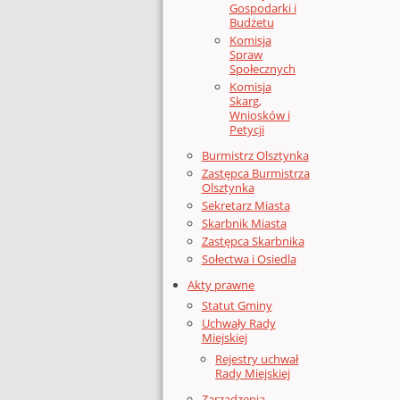
Gospodarki i
Budżetu
Komisja
Spraw
Społecznych
Komisja
Skarg,
Wniosków i
Petycji
Burmistrz Olsztynka
Zastępca Burmistrza
Olsztynka
Sekretarz Miasta
Skarbnik Miasta
Zastępca Skarbnika
Sołectwa i Osiedla
Akty prawne
Statut Gminy
Uchwały Rady
Miejskiej
Rejestry uchwał
Rady Miejskiej
Zarządzenia