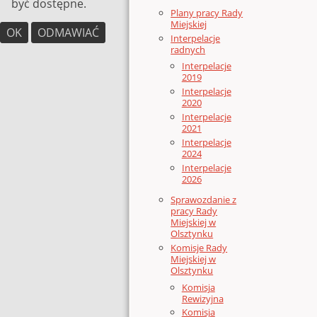
być dostępne.
Plany pracy Rady
Miejskiej
OK
ODMAWIAĆ
Interpelacje
radnych
Interpelacje
2019
Interpelacje
2020
Interpelacje
2021
Interpelacje
2024
Interpelacje
2026
Sprawozdanie z
pracy Rady
Miejskiej w
Olsztynku
Komisje Rady
Miejskiej w
Olsztynku
Komisja
Rewizyjna
Komisja