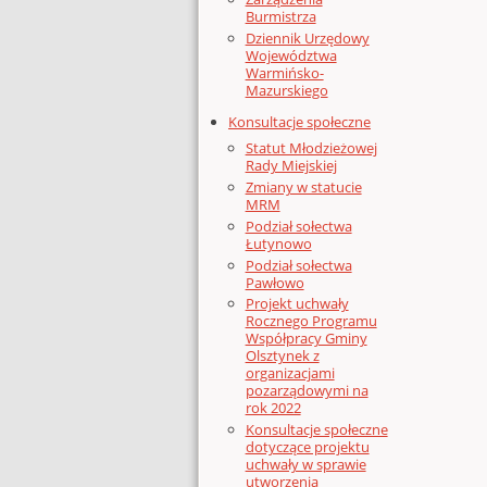
Burmistrza
Dziennik Urzędowy
Województwa
Warmińsko-
Mazurskiego
Konsultacje społeczne
Statut Młodzieżowej
Rady Miejskiej
Zmiany w statucie
MRM
Podział sołectwa
Łutynowo
Podział sołectwa
Pawłowo
Projekt uchwały
Rocznego Programu
Współpracy Gminy
Olsztynek z
organizacjami
pozarządowymi na
rok 2022
Konsultacje społeczne
dotyczące projektu
uchwały w sprawie
utworzenia