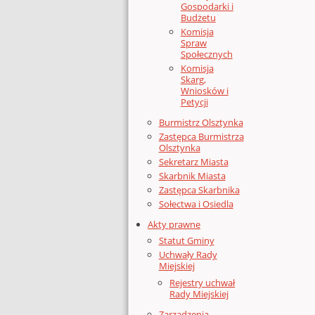
Gospodarki i
Budżetu
Komisja
Spraw
Społecznych
Komisja
Skarg,
Wniosków i
Petycji
Burmistrz Olsztynka
Zastępca Burmistrza
Olsztynka
Sekretarz Miasta
Skarbnik Miasta
Zastępca Skarbnika
Sołectwa i Osiedla
Akty prawne
Statut Gminy
Uchwały Rady
Miejskiej
Rejestry uchwał
Rady Miejskiej
Zarządzenia