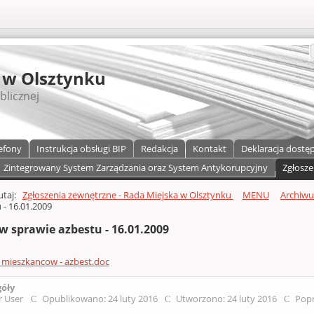
S
 w Olsztynku
blicznej
efony
Instrukcja obsługi BIP
Redakcja
Kontakt
Deklaracja dostę
Zintegrowany System Zarządzania oraz System Antykorupcyjny
Zgłosze
a)
zawartości
tutaj:
Zgłoszenia zewnętrzne - Rada Miejska w Olsztynku
MENU
Archiw
 - 16.01.2009
w sprawie azbestu - 16.01.2009
 mieszkancow - azbest.doc
góły
r User
Opublikowano: 24 luty 2016
Utworzono: 24 luty 2016
Popr