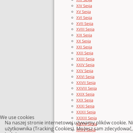
XIV Sesja
XV Sesja
XVI Sesja
XVII Sesja
XVIII Sesja
XIX Sesja
XX Sesja
XXI Sesja
XXII Sesja
XXIII Sesja
XXIV Sesja
XXV Sesja
XXVI Sesja
XXVII Sesja
XXVIII Sesja
XXIX Sesja
XXX Sesja
XXXI Sesja
XXXII Sesja
We use cookies
XXXIII Sesja
Na naszej stronie internetowej używamy plików cookie. N
XXXIV Sesja
użytkownika (Tracking Cookies). Możesz sam zdecydować, c
XXXV Sesja