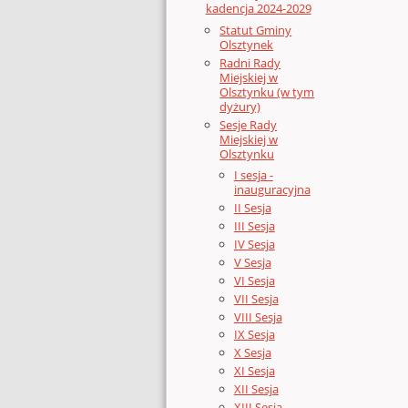
kadencja 2024-2029
Statut Gminy
Olsztynek
Radni Rady
Miejskiej w
Olsztynku (w tym
dyżury)
Sesje Rady
Miejskiej w
Olsztynku
I sesja -
inauguracyjna
II Sesja
III Sesja
IV Sesja
V Sesja
VI Sesja
VII Sesja
VIII Sesja
IX Sesja
X Sesja
XI Sesja
XII Sesja
XIII Sesja