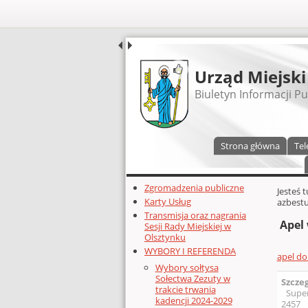
UDOSTĘPNIJ
Urząd Miejski
Biuletyn Informacji Pu
Menu główne
Strona główna
Tel
Dodatkowe zasoby (lewa kolumn
Zgromadzenia publiczne
Głównej 
Jesteś 
Karty Usług
azbestu
Transmisja oraz nagrania
Apel 
Sesji Rady Miejskiej w
Olsztynku
WYBORY I REFERENDA
apel do
Wybory sołtysa
Sołectwa Zezuty w
Szcze
trakcie trwania
Supe
kadencji 2024-2029
2457