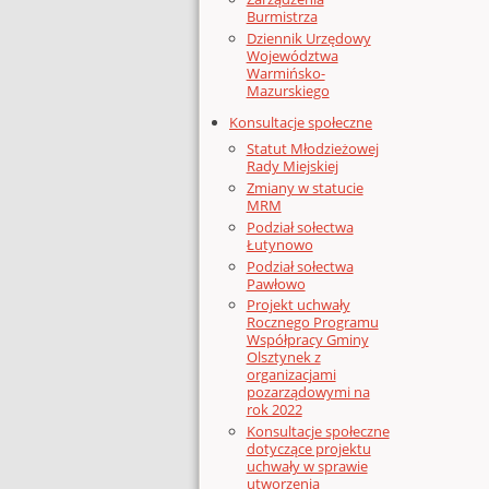
Burmistrza
Dziennik Urzędowy
Województwa
Warmińsko-
Mazurskiego
Konsultacje społeczne
Statut Młodzieżowej
Rady Miejskiej
Zmiany w statucie
MRM
Podział sołectwa
Łutynowo
Podział sołectwa
Pawłowo
Projekt uchwały
Rocznego Programu
Współpracy Gminy
Olsztynek z
organizacjami
pozarządowymi na
rok 2022
Konsultacje społeczne
dotyczące projektu
uchwały w sprawie
utworzenia