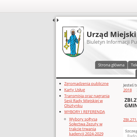
UDOSTĘPNIJ
Urząd Miejski
Biuletyn Informacji Pu
Menu główne
Strona główna
Tel
Dodatkowe zasoby (lewa kolumn
Zgromadzenia publiczne
Głównej 
Jesteś 
Karty Usług
2018
Transmisja oraz nagrania
ZBI.
Sesji Rady Miejskiej w
GMIN
Olsztynku
WYBORY I REFERENDA
Wybory sołtysa
ZBI.27
Sołectwa Zezuty w
trakcie trwania
Szcze
kadencji 2024-2029
Rado