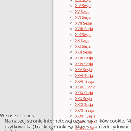
XIV Sesja
XV Sesja
XVI Sesja
XVII Sesja
XVIII Sesja
XIX Sesja
XX Sesja
XXI Sesja
XXII Sesja
XXIII Sesja
XXIV Sesja
XXV Sesja
XXVI Sesja
XXVII Sesja
XXVIII Sesja
XXIX Sesja
XXX Sesja
XXXI Sesja
XXXII Sesja
We use cookies
XXXIII Sesja
Na naszej stronie internetowej używamy plików cookie. N
XXXIV Sesja
użytkownika (Tracking Cookies). Możesz sam zdecydować, c
XXXV Sesja