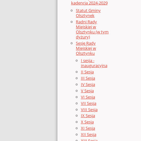
kadencja 2024-2029
Statut Gminy
Olsztynek
Radni Rady
Miejskiej w
Olsztynku (w tym
dyżury)
Sesje Rady
Miejskiej w
Olsztynku
I sesja -
inauguracyjna
II Sesja
III Sesja
IV Sesja
V Sesja
VI Sesja
VII Sesja
VIII Sesja
IX Sesja
X Sesja
XI Sesja
XII Sesja
XIII Sesja