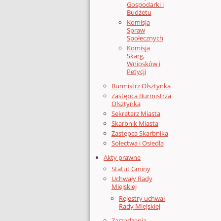
Gospodarki i
Budżetu
Komisja
Spraw
Społecznych
Komisja
Skarg,
Wniosków i
Petycji
Burmistrz Olsztynka
Zastępca Burmistrza
Olsztynka
Sekretarz Miasta
Skarbnik Miasta
Zastępca Skarbnika
Sołectwa i Osiedla
Akty prawne
Statut Gminy
Uchwały Rady
Miejskiej
Rejestry uchwał
Rady Miejskiej
Zarządzenia