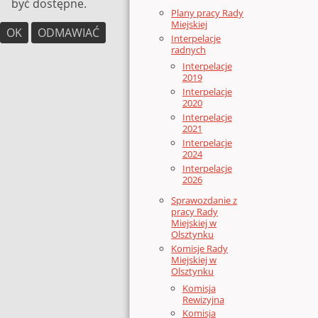
być dostępne.
Plany pracy Rady
Miejskiej
OK
ODMAWIAĆ
Interpelacje
radnych
Interpelacje
2019
Interpelacje
2020
Interpelacje
2021
Interpelacje
2024
Interpelacje
2026
Sprawozdanie z
pracy Rady
Miejskiej w
Olsztynku
Komisje Rady
Miejskiej w
Olsztynku
Komisja
Rewizyjna
Komisja