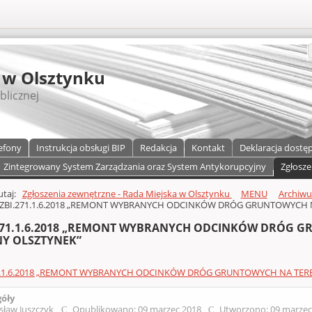
S
 w Olsztynku
blicznej
efony
Instrukcja obsługi BIP
Redakcja
Kontakt
Deklaracja dostę
Zintegrowany System Zarządzania oraz System Antykorupcyjny
Zgłosze
a)
zawartości
tutaj:
Zgłoszenia zewnętrzne - Rada Miejska w Olsztynku
MENU
Archiw
ZBI.271.1.6.2018 „REMONT WYBRANYCH ODCINKÓW DRÓG GRUNTOWYCH N
271.1.6.2018 „REMONT WYBRANYCH ODCINKÓW DRÓG G
Y OLSZTYNEK”
1.1.6.2018 „REMONT WYBRANYCH ODCINKÓW DRÓG GRUNTOWYCH NA TERE
góły
sław Juszczyk
Opublikowano: 09 marzec 2018
Utworzono: 09 marze