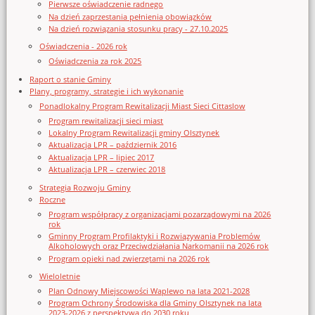
Pierwsze oświadczenie radnego
Na dzień zaprzestania pełnienia obowiązków
Na dzień rozwiązania stosunku pracy - 27.10.2025
Oświadczenia - 2026 rok
Oświadczenia za rok 2025
Raport o stanie Gminy
Plany, programy, strategie i ich wykonanie
Ponadlokalny Program Rewitalizacji Miast Sieci Cittaslow
Program rewitalizacji sieci miast
Lokalny Program Rewitalizacji gminy Olsztynek
Aktualizacja LPR – październik 2016
Aktualizacja LPR – lipiec 2017
Aktualizacja LPR – czerwiec 2018
Strategia Rozwoju Gminy
Roczne
Program współpracy z organizacjami pozarządowymi na 2026
rok
Gminny Program Profilaktyki i Rozwiązywania Problemów
Alkoholowych oraz Przeciwdziałania Narkomanii na 2026 rok
Program opieki nad zwierzętami na 2026 rok
Wieloletnie
Plan Odnowy Miejscowości Waplewo na lata 2021-2028
Program Ochrony Środowiska dla Gminy Olsztynek na lata
2023-2026 z perspektywą do 2030 roku