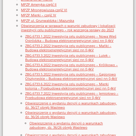
MPZP Ameryka-część II
MPZP Mrongowiusza-część VI
MPZP Mierki – część IV
MPZP ul. Grunwaldzka i Mazurska
Obwieszczenia w sprawach o warunki zabudowy i lokalizacji
inwestycji celu publicznego – rok wszczęcia sprawy do 2023
ZBG.6733.1.2022 Inwestycja celu publicznego – Nowa Wieś
Ostródzka – Budowa elektroenergetycznej sieci nn 0,4kV
ZBG.6733.2.2022 Inwestycja celu publicznego – Mańki –
Budowa elektroenergetycznej sieci nn 0,4kV
ZBG.6733.3.2022 Inwestycja celu publicznego – Lutek –
Budowa elektroenergetycznej sieci nn 0,4kV
ZBG.6733.4.2022 Inwestycja celu publicznego – Królikowo –
Budowa elektroenergetycznej sieci nn 0,4kV
ZBG.6733.5.2022 Inwestycja celu publicznego – Gąsiorowo
Olsztyneckie – Budowa elektroenergetycznej sieci nn 0,4kV
ZBG.6733.6.2022 Inwestycja celu publicznego – Mierki
kolonia – Przebudowa elektroenergetycznej sieci nn 0,4kV
ZBG.6733.7.2022 Inwestycja celu publicznego – Jemiołowo –
Przebudowa elektroenergetycznej sieci nn 0,4kV
Obwieszczenie o wydaniu decyzji o warunkach zabudowy,
dz. 36/27 obręb Waplewo
Obwieszczenie o wydaniu decyzji o warunkach zabudowy,
dz. 36/26 obręb Waplewo
Obwieszczenie o wydaniu decyzji o warunkach
zabudowy, dz. 36/26 obręb Waplewo
Obwieszczenie o wydaniu decyzji o warunkach zabudowy,