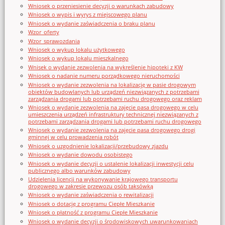
Wniosek o przeniesienie decyzji o warunkach zabudowy
Wniosek o wypis i wyrys z miejscowego planu
Wniosek o wydanie zaświadczenia o braku planu
Wzor_oferty
Wzor_sprawozdania
Wniosek o wykup lokalu użytkowego
Wniosek o wykup lokalu mieszkalnego
Wnisek o wydanie zezwolenia na wykreślenie hipoteki z KW
Wniosek o nadanie numeru porządkowego nieruchomości
Wniosek o wydanie zezwolenia na lokalizację w pasie drogowym
obiektów budowlanych lub urządzeń niezwiązanych z potrzebami
zarządzania drogami lub potrzebami ruchu drogowego oraz reklam
Wniosek o wydanie zezwolenia na zajęcie pasa drogowego w celu
umieszczenia urządzeń infrastruktury technicznej niezwiązanych z
potrzebami zarządzania drogami lub potrzebami ruchu drogowego
Wniosek o wydanie zezwolenia na zajęcie pasa drogowego drogi
gminnej w celu prowadzenia robót
Wniosek o uzgodnienie lokalizacji/przebudowy zjazdu
Wniosek o wydanie dowodu osobistego
Wniosek o wydanie decyzji o ustalenie lokalizacji inwestycji celu
publicznego albo warunków zabudowy
Udzielenia licencji na wykonywanie krajowego transportu
drogowego w zakresie przewozu osób taksówką
Wniosek o wydanie zaświadczenia o rewitalizacji
Wniosek o dotację z programu Ciepłe Mieszkanie
Wniosek o płatność z programu Ciepłe Mieszkanie
Wniosek o wydanie decyzji o środowiskowych uwarunkowaniach