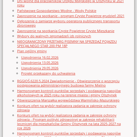
Dni wolne dla pracowników Urzędu Miejskiego w Olsztynku w 2021
roku
Państwowe Gospodarstwo Wodne - Wody Polskie
Zaproszenie na spotkanie - program Czyste Powietrze grudzień 2021
Ogłoszenie o zamiarze wyboru operatora publicznego transportu
zbiorowego
Zaproszenie na spotkania Czyste Powietrze Czyste Mieszkanie
Wybory do walnych zgromadzeń izb rolniczych
NIEOGRANICZONY PRZETARG PISEMNY NA SPRZEDAŻ POJAZDU
SPECJALNEGO STAR 200 PM 18P
Plan ogólny gminy
Uzgodnienia 16.02.2026
Uzgodnienia 13.05.2026
Uzgodnienia 29.05.2026
Projekt przekazany do uchwalenia
RGGIOŚ.6220.5.2024 Zawiadomienie - Obwieszczenie o wszczęciu
postępowania administracyjnego budowa farmy Mielno
Harmonogram kontroli punktów sprzedaży i podawania napojów
alkoholowych w 2025 roku na terenie miasta i gminy Olsztynek
Obwieszczenia Marszałka województwa Warmińsko-Mazurskiego
Konkurs ofert na wybór realizatora zadania w zakresie ochrony
zdrowia
Konkurs ofert na wybór realizatora zadania w zakresie ochrony
zdrowia - Program polityki zdrowotnej w zakresie rehabilitacji
leczniczej dla mieszkańców Gminy Olsztynek na lata 2025-2027 na
rok 2026
Harmonogram kontroli punktów sprzedaży i podawania napojów