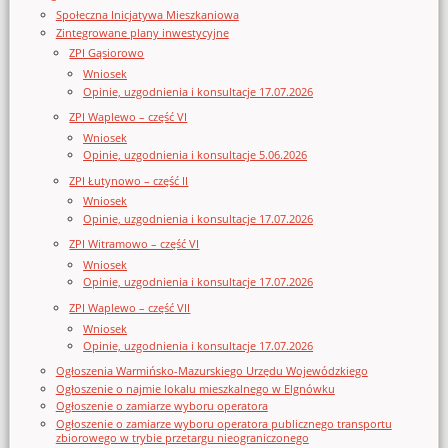
Społeczna Inicjatywa Mieszkaniowa
Zintegrowane plany inwestycyjne
ZPI Gąsiorowo
Wniosek
Opinie, uzgodnienia i konsultacje 17.07.2026
ZPI Waplewo – część VI
Wniosek
Opinie, uzgodnienia i konsultacje 5.06.2026
ZPI Łutynowo – część II
Wniosek
Opinie, uzgodnienia i konsultacje 17.07.2026
ZPI Witramowo – część VI
Wniosek
Opinie, uzgodnienia i konsultacje 17.07.2026
ZPI Waplewo – część VII
Wniosek
Opinie, uzgodnienia i konsultacje 17.07.2026
Ogłoszenia Warmińsko-Mazurskiego Urzędu Wojewódzkiego
Ogłoszenie o najmie lokalu mieszkalnego w Elgnówku
Ogłoszenie o zamiarze wyboru operatora
Ogłoszenie o zamiarze wyboru operatora publicznego transportu
zbiorowego w trybie przetargu nieograniczonego