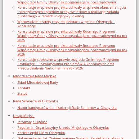
Współpracy Gminy Olsztynek z organizacjami pozarządowymi
Konsultacje w sprawie projektu uchwały w sprawie określenia trybu
i szczegółowych kryteriów oceny wniosków o realizację zadania
publicznego w ramach inicjatywy lokalnej
Wprowadzenie strefy ciszy na jeziorach w gminie Olsztynek –
konsultacje
Konsultacje w sprawie projektu uchwały Rocznego Programu
Współpracy Gminy Olsztynek z organizacjami pozarządowymi na rok
2025
Konsultacje w sprawie projektu uchwały Rocznego Programu
Współpracy Gminy Olsztynek z organizacjami pozarządowymi na rok
2026
Konsultacje społeczne w sprawie przyjęcia Gminnego Programu
Profilaktyki i Rozwiązywania Problemów Alkoholowych oraz
Przeciwdziałania Narkomanii na rok 2026
Młodzieżowa Rada Miejska
Skład Młodzieżowej Rady
Kontakt
Statut
Rada Seniorów w Olsztynku
Nabór kandydatów do II kadencji Rady Seniorów w Olsztynku
Urząd Miejski
Informacje Ogólne
Regulamin Organizacyjny Urzedu Miejskiego w Olsztynku
Kodeks etyki UM w Olsztynku
Dokumentacja dot. Zintegrowanego Systemu Zarządzania Jakością