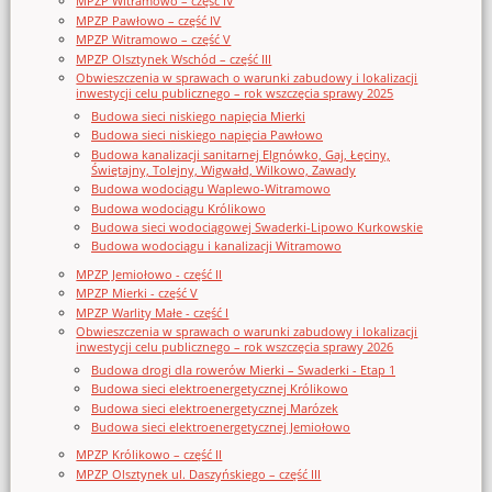
MPZP Witramowo – część IV
MPZP Pawłowo – część IV
MPZP Witramowo – część V
MPZP Olsztynek Wschód – część III
Obwieszczenia w sprawach o warunki zabudowy i lokalizacji
inwestycji celu publicznego – rok wszczęcia sprawy 2025
Budowa sieci niskiego napięcia Mierki
Budowa sieci niskiego napięcia Pawłowo
Budowa kanalizacji sanitarnej Elgnówko, Gaj, Łęciny,
Świętajny, Tolejny, Wigwałd, Wilkowo, Zawady
Budowa wodociągu Waplewo-Witramowo
Budowa wodociągu Królikowo
Budowa sieci wodociągowej Swaderki-Lipowo Kurkowskie
Budowa wodociągu i kanalizacji Witramowo
MPZP Jemiołowo - część II
MPZP Mierki - część V
MPZP Warlity Małe - część I
Obwieszczenia w sprawach o warunki zabudowy i lokalizacji
inwestycji celu publicznego – rok wszczęcia sprawy 2026
Budowa drogi dla rowerów Mierki – Swaderki - Etap 1
Budowa sieci elektroenergetycznej Królikowo
Budowa sieci elektroenergetycznej Marózek
Budowa sieci elektroenergetycznej Jemiołowo
MPZP Królikowo – część II
MPZP Olsztynek ul. Daszyńskiego – część III