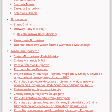
Skarbnik Miasta
Zastępca Skarbnika
Sołectwa i Osiedla
Akty prawne
Statut Gminy
Uchwały Rady Miejskiej
Rejestry uchwał Rady Miejskiej
Zarządzenia Burmistrza
Dziennik Urzędowy Województwa Warmińsko-Mazurskiego
Konsultacje społeczne
Statut Młodzieżowej Rady Miejskiej
Zmiany w statucie MRM
Podział sołectwa Łutynowo
Podział sołectwa Pawłowo
Projekt uchwały Rocznego Programu Współpracy Gminy Olsztynek z
organizacjami pozarządowymi na rok 2022
Konsultacje społeczne dotyczące projektu uchwały w sprawie
utworzenia Olsztyneckiej Rady Seniorów i nadania jej Statutu
Zmiany rodzaju miejscowości Kąpity
Zmiany rodzaju miejscowości Spoguny
Projekty statutów sołectw gminy Olsztynek
Konsultacje projektu „Programu Ochrony Środowiska dla Gminy
Olsztynek na lata 2023-2026 z perspektywą do roku 2030
Konsultacje w sprawie projektu uchwały Rocznego Programu