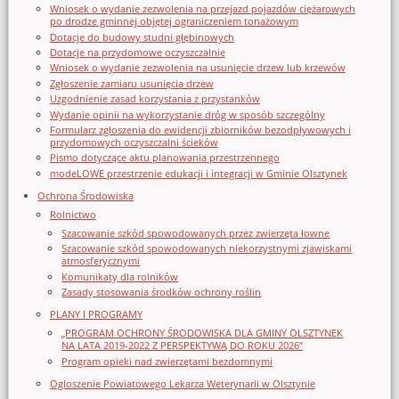
Wniosek o wydanie zezwolenia na przejazd pojazdów ciężarowych
po drodze gminnej objętej ograniczeniem tonażowym
Dotacje do budowy studni głębinowych
Dotacje na przydomowe oczyszczalnie
Wniosek o wydanie zezwolenia na usunięcie drzew lub krzewów
Zgłoszenie zamiaru usunięcia drzew
Uzgodnienie zasad korzystania z przystanków
Wydanie opinii na wykorzystanie dróg w sposób szczególny
Formularz zgłoszenia do ewidencji zbiorników bezodpływowych i
przydomowych oczyszczalni ścieków
Pismo dotyczące aktu planowania przestrzennego
modeLOWE przestrzenie edukacji i integracji w Gminie Olsztynek
Ochrona Środowiska
Rolnictwo
Szacowanie szkód spowodowanych przez zwierzęta łowne
Szacowanie szkód spowodowanych niekorzystnymi zjawiskami
atmosferycznymi
Komunikaty dla rolników
Zasady stosowania środków ochrony roślin
PLANY I PROGRAMY
„PROGRAM OCHRONY ŚRODOWISKA DLA GMINY OLSZTYNEK
NA LATA 2019-2022 Z PERSPEKTYWĄ DO ROKU 2026”
Program opieki nad zwierzętami bezdomnymi
Ogloszenie Powiatowego Lekarza Weterynarii w Olsztynie