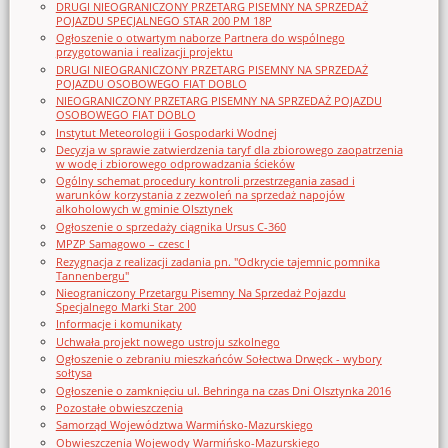
DRUGI NIEOGRANICZONY PRZETARG PISEMNY NA SPRZEDAŻ
POJAZDU SPECJALNEGO STAR 200 PM 18P
Ogłoszenie o otwartym naborze Partnera do wspólnego
przygotowania i realizacji projektu
DRUGI NIEOGRANICZONY PRZETARG PISEMNY NA SPRZEDAŻ
POJAZDU OSOBOWEGO FIAT DOBLO
NIEOGRANICZONY PRZETARG PISEMNY NA SPRZEDAŻ POJAZDU
OSOBOWEGO FIAT DOBLO
Instytut Meteorologii i Gospodarki Wodnej
Decyzja w sprawie zatwierdzenia taryf dla zbiorowego zaopatrzenia
w wodę i zbiorowego odprowadzania ścieków
Ogólny schemat procedury kontroli przestrzegania zasad i
warunków korzystania z zezwoleń na sprzedaż napojów
alkoholowych w gminie Olsztynek
Ogłoszenie o sprzedaży ciągnika Ursus C-360
MPZP Samagowo – czesc I
Rezygnacja z realizacji zadania pn. "Odkrycie tajemnic pomnika
Tannenbergu"
Nieograniczony Przetargu Pisemny Na Sprzedaż Pojazdu
Specjalnego Marki Star_200
Informacje i komunikaty
Uchwała projekt nowego ustroju szkolnego
Ogłoszenie o zebraniu mieszkańców Sołectwa Drwęck - wybory
sołtysa
Ogłoszenie o zamknięciu ul. Behringa na czas Dni Olsztynka 2016
Pozostałe obwieszczenia
Samorząd Województwa Warmińsko-Mazurskiego
Obwieszczenia Wojewody Warmińsko-Mazurskiego