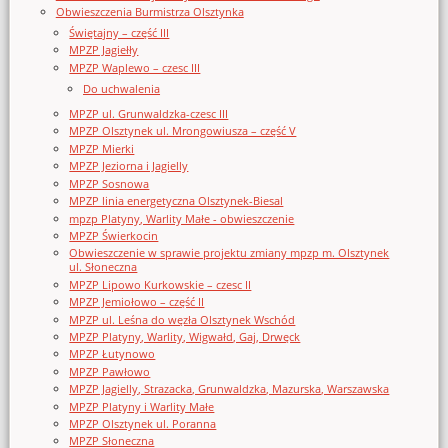
Obwieszczenia Burmistrza Olsztynka
Świętajny – część III
MPZP Jagiełły
MPZP Waplewo – czesc III
Do uchwalenia
MPZP ul. Grunwaldzka-czesc III
MPZP Olsztynek ul. Mrongowiusza – część V
MPZP Mierki
MPZP Jeziorna i Jagielly
MPZP Sosnowa
MPZP linia energetyczna Olsztynek-Biesal
mpzp Platyny, Warlity Małe - obwieszczenie
MPZP Świerkocin
Obwieszczenie w sprawie projektu zmiany mpzp m. Olsztynek
ul. Słoneczna
MPZP Lipowo Kurkowskie – czesc II
MPZP Jemiołowo – część II
MPZP ul. Leśna do węzła Olsztynek Wschód
MPZP Platyny, Warlity, Wigwałd, Gaj, Drwęck
MPZP Łutynowo
MPZP Pawłowo
MPZP Jagielly, Strazacka, Grunwaldzka, Mazurska, Warszawska
MPZP Platyny i Warlity Małe
MPZP Olsztynek ul. Poranna
MPZP Słoneczna