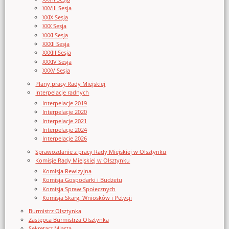
XXVIII Sesja
XXIX Sesja
XXX Sesja
XXXI Sesja
XXXII Sesja
XXXIII Sesja
XXXIV Sesja
XXXV Sesja
Plany pracy Rady Miejskiej
Interpelacje radnych
Interpelacje 2019
Interpelacje 2020
Interpelacje 2021
Interpelacje 2024
Interpelacje 2026
Sprawozdanie z pracy Rady Miejskiej w Olsztynku
Komisje Rady Miejskiej w Olsztynku
Komisja Rewizyjna
Komisja Gospodarki i Budżetu
Komisja Spraw Społecznych
Komisja Skarg, Wniosków i Petycji
Burmistrz Olsztynka
Zastępca Burmistrza Olsztynka
Sekretarz Miasta