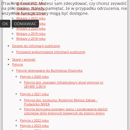
(Tracking Cookies). Możesz sam zdecydować, czy chcesz zezwolić
Wykazy z 2025 roku
na pliki cookie. Należy pamiętać, że w przypadku odrzucenia, nie
Wykazy z 2024 roku
wszystkie funkcje strony mogą być dostępne.
Wykazy z 2023 roku
Wykazy z 2022 roku
OK
ODMAWIAĆ
Wykazy z 2021 roku
Wykazy z 2020 roku
Wykazy z 2019 roku
Wykazy z 2018 roku
Dostęp do informacji publicznej
Ponowne wykorzystanie informacji publicznej
Skargi i wnioski
Petycje
Petycje skierowane do Burmistrza Olsztynka
Petycje z 2020 roku
Petycja dot. poprawy infrastruktury drogi gminnej nr
281409_5.0014
Petycje z 2021 roku
Petycja dot. konkursu: Rodzinne Miejsce Zabaw -
Podwórko NIVEA
Petycja dotycząca poprawy stanu i oznakowania dwóch
odcinków dróg gminnych biegących do granicy gminy
Petycje z 2022 roku
Petycje z 2023 roku