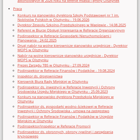
alkoholowych w 2026 roku na terenie miasta i gminy Olsztynek
Praca
Konkurs na stanowisko dyrektora Szkoły Podstawowej nr 1 im.
Noblistów Polskich w Olsztynku - 19.06.2026
Dyrektor Zespołu Szkolno-Przedszkolnego w Waplewie - 14.08.2025
Referent w Biurze Obsługi Interesanta w Referacie Organizacyjnym
Podinspektor w Referacie Gospodarki Nieruchomościami i
Planowania - 24.02.2025
Drugi nabór na wolne kierownicze stanowisko urzędnicze - Dyrektor
MOPS w Olsztynku
Nabór na wolne kierownicze stanowisko urzędnicze - Dyrektor
MOPS w Olsztynku
Prezes Zarządu TBS w Olsztynku - 27.09.2024
Podinspektor w Referacie Finansów i Podatków - 19.08.2024
Inspektor ds. drogownictwa
Kierownik Biura Rady Miejskiej w Olsztynku
Podinspektor ds. inwestycji w Referacie Inwestycji i Ochrony
Środowiska Urzędu Miejskiego w Olsztynku - 25.09.2023
Konkurs na stanowisko dyrektora Przedszkola Miejskiego w
Olsztynku
Podinspektor ds. gospodarki wodno-ściekowej w Referacie
Inwestycji i Ochrony Środowiska - umowa na zastępstwo
Podinspektor w Referacie Finansów i Podatków w Urzędzie
Miejskim w Olsztynku
Podinspektor/inspektor w Referacie Promocji
Podinspektor ds. obronnych, obrony cywilnej i zarządzania
kryzysowego