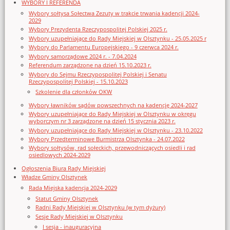
WYBORY I REFERENDA
Wybory sołtysa Sołectwa Zezuty w trakcie trwania kadencji 2024-
2029
Wybory Prezydenta Rzeczypospolitej Polskiej 2025 r.
Wybory uzupełniające do Rady Miejskiej w Olsztynku - 25.05.2025 r
Wybory do Parlamentu Europejskiego - 9 czerwca 2024 r.
Wybory samorządowe 2024 r. - 7.04.2024
Referendum zarządzone na dzień 15.10.2023 r.
Wybory do Sejmu Rzeczypospolitej Polskiej i Senatu
Rzeczypospolitej Polskiej - 15.10.2023
Szkolenie dla członków OKW
Wybory ławników sądów powszechnych na kadencję 2024-2027
Wybory uzupełniające do Rady Miejskiej w Olsztynku w okręgu
wyborczym nr 3 zarządzone na dzień 15 stycznia 2023 r.
Wybory uzupełniające do Rady Miejskiej w Olsztynku - 23.10.2022
Wybory Przedterminowe Burmistrza Olsztynka - 24.07.2022
Wybory sołtysów, rad sołeckich, przewodniczących osiedli i rad
osiedlowych 2024-2029
Ogłoszenia Biura Rady Miejskiej
Władze Gminy Olsztynek
Rada Miejska kadencja 2024-2029
Statut Gminy Olsztynek
Radni Rady Miejskiej w Olsztynku (w tym dyżury)
Sesje Rady Miejskiej w Olsztynku
I sesja - inauguracyjna