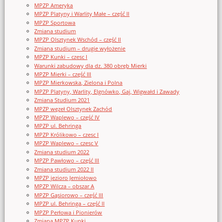
MPZP Ameryka
MPZP Platyny i Warlity Małe – część II
MPZP Sportowa
Zmiana studium
MPZP Olsztynek Wschód – część II
Zmiana studium – drugie wyłożenie
MPZP Kunki – czesc I
Warunki zabudowy dla dz. 380 obręb Mierki
MPZP Mierki – część III
MPZP Mierkowska, Zielona i Polna
MPZP Platyny, Warlity, Elgnówko, Gaj, Wigwałd i Zawady
Zmiana Studium 2021
MPZP węzeł Olsztynek Zachód
MPZP Waplewo – część IV
MPZP ul. Behringa
MPZP Królikowo – czesc I
MPZP Waplewo – czesc V
Zmiana studium 2022
MPZP Pawłowo – część III
Zmiana studium 2022 II
MPZP jezioro Jemiołowo
MPZP Wilcza – obszar A
MPZP Gąsiorowo – część III
MPZP ul. Behringa – część II
MPZP Perłowa i Pionierów
Zmiana MPZP Kunki