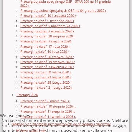
Przetarg pojazdu specjalnego OSP - STAR 200 na 14 grudnia
2020 r
Przetarg pojazdów specjalnych OSP na 04 grudnia 2020 r
Przetarg na dzień 10 listopada 2020 r
Przetarg na dzień 9 listopada 2020 r
Przetargi na dzień 9 października 2020 r
Przetargi na dzień 7 września 2020 r
Przetargi na dzień 28 sierpnia 2020 r
Przetargi na dzień 7 sierpnia 2020
Przetargi na dzień 17 lipca 2020 r
Przetarg na dzień 10 lipca 2020 r
Przetarg na dzień 26 czerwca 2020 r
Przetargi na dzień 19 czerwca 2020 r
Przetargi na dzień 3 kwietnia 2020 r
Przetarg na dzień 30 marca 2020 r
Przetarg na dzień 23 marca 2020 r
Przetarg na dzień 28 lutego 2020 r
Przetargi na dzień 21 lutego 2020 r
Przetargi 2026
Przetarg na dzień 6 marca 2026 r.
Przetargi na dzień 10 sierpnia 2026 r.
Przetarg na dzień 11 sierpnia 2026 r.
We use cookies
Przetarg na dzień 11 września 2026 r.
Na naszej stronie internetowej używamy plików cookie. Niektóre
Wykazy nieruchomości przeznaczonych do sprzedaży i dzierżawy
z nich są niezbędne dla funkcjonowania strony, inne pomagają
nam w ulepszaniu tej strony i doświadczeń użytkownika
Wykazy z 2026 roku