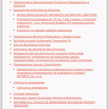
Obwieszczenia Samorządowego Kolegium Odwoławczego w
Olsztynie
Zawiadomienia Burmistrza Olsztynka
WYKAZ NIERUCHOMOŚCI WPISANYCH DO REJESTRU ZABYTKÓW.
Informacja na podstawie art. 37 ust. 1 pkt 2 ustawy o finansach
publicznych - m.in. wykonanie budżetu JST umorzenia pomoc
publiczna.
II Konkurs na realizację zadania publicznego
Obwieszczenia Ministra Infrastruktury i Budwonictwa
Sprzedaż pojazdu Volkswagen Transporter T4
Decyzje Burmistrza Olsztynka
Informacje dla Zarządców Nieruchomości
Zestawienie danych dotyczących czynszów najmu lokali
mieszkalnych, nienależących do publicznego zasobu
mieszkaniowego, w położonych na obszarze Gminy Olsztynek.
Obwieszczenia Starosty Olsztyńskiego
Zawiadomienie o wszczęciu postępowania w sprawie zmiany
pozwolenia zintegrowanego na prowadzenie instalacji
NUTRIPOL Sp. z o.o.
Ogłoszenia sprzedażowe
Ogłoszenia sprzedażowe
Uchwała reklamowa
Regionalny Zarząd Gospodarki Wodnej w Białymstoku
INFORMACJA O OPŁACIE ZA ZMNIEJSZENIE NATURALNEJ RETENCJI
TERENOWEJ