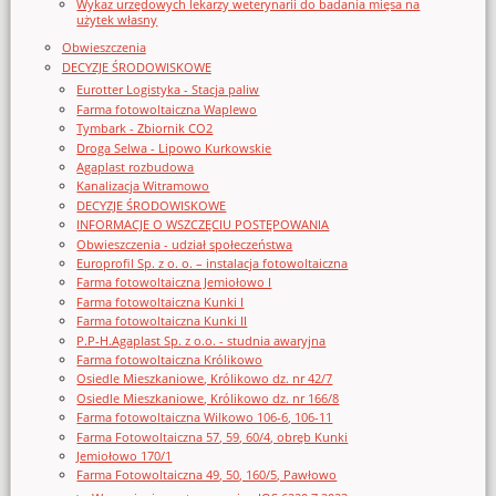
Wykaz urzędowych lekarzy weterynarii do badania mięsa na
użytek własny
Obwieszczenia
DECYZJE ŚRODOWISKOWE
Eurotter Logistyka - Stacja paliw
Farma fotowoltaiczna Waplewo
Tymbark - Zbiornik CO2
Droga Selwa - Lipowo Kurkowskie
Agaplast rozbudowa
Kanalizacja Witramowo
DECYZJE ŚRODOWISKOWE
INFORMACJE O WSZCZĘCIU POSTĘPOWANIA
Obwieszczenia - udział społeczeństwa
Europrofil Sp. z o. o. – instalacja fotowoltaiczna
Farma fotowoltaiczna Jemiołowo I
Farma fotowoltaiczna Kunki I
Farma fotowoltaiczna Kunki II
P.P-H.Agaplast Sp. z o.o. - studnia awaryjna
Farma fotowoltaiczna Królikowo
Osiedle Mieszkaniowe, Królikowo dz. nr 42/7
Osiedle Mieszkaniowe, Królikowo dz. nr 166/8
Farma fotowoltaiczna Wilkowo 106-6, 106-11
Farma Fotowoltaiczna 57, 59, 60/4, obręb Kunki
Jemiołowo 170/1
Farma Fotowoltaiczna 49, 50, 160/5, Pawłowo