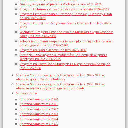
Gminny Program Wspierania Rodziny na lata 2024-2026
Program Osłonowy w zakresie dożywiania na lata 2024-2028
Program Przeciwdziałania Przemocy Domowej i Ochrony Osób
na lata 2023-2028
Program Opieki nad Zabytkami Gminy Olsztynek na lata 2025-
2028
Wieloletni Program Gospodarowania Mieszkaniowym Zasobem
Gminy na lata 2026-2030
Założenia do planu zaopatrzenia w ciepło, energię elektryczna i
paliwa gazowe na lata 2026-2040
Program usuwania azbestu na lata 2025-2032
Strategia Rozwiązywania Problemów Społecznych w gminie
Olsztynek na lata 2026-2035
Program na Rzecz Osób Starszych i z Niepełnosprawnością na
lata 2025-2030
Strategia Młodzieżowa gminy Olsztynek na lata 2026-2030 w
obszarze sportu wśród młodzieży
Strategia Młodzieżowa gminy Olsztynek na lata 2026-2030 w
obszarze zdrowia psychicznego młodych osób
Sprawozdania
Sprawozdania za rok 2020
Sprawozdania za rok 2021
Sprawozdania za rok 2022
Sprawozdania za rok 2023
Sprawozdania za rok 2024
Sprawozdania za rok 2025