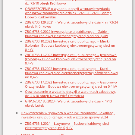
dz. 73/10 obręb Królikowo
OBWIESZCZENIE o wydaniu decyzji w sprawie wydania
warunków zabudowy dla działek 124/15 i 124/16, obręb
Lipowo Kurkowskie
ZBG.6730.129.2021 – Warunki zabudowy dla działki nr 73/24
obręb Królikowo
ZBG.6733.9.2022 Inwestycja celu publicznego – Ząbie –
Budowa kablowej elektroenergetycznej sieci nn 0,4kV
ZBG.6733.10.2022 Inwestycja celu publicznego – Mierki
(kolonia)– Budowa kablowej elektroenergetycznej sieci nn
0,4kV
ZBG.6733.11.2022 Inwestycja celu publicznego – Jemiołowo
(kolonia) – Budowa kablowej elektroenergetycznej sieci nn
0,4kV
ZBG.6733.13.2022 Inwestycja celu publicznego – Kurki –
Budowa kablowej sieci elektroenergetycznej oświetleniowej
nn 0,4kV
ZBG.6733.17.2022 Inwestycja celu publicznego – Gąsiorowo
Olsztyneckie – Budowa elektroenergetycznej sieci nn 0,4 kV
Obwieszczenie o wydaniu decyzji o warunkach zabudowy,
dz. 41/10 obręb Nowa Wieś Ostródzka
GNP.6730.185.2023 - Warunki zabudowy dla działki 1/13
obręb Lutek
Obwieszczenia w sprawach o warunki zabudowy i lokalizacji
inwestycji celu publicznego – rok wszczęcia sprawy 2024
ZBG.6733.1.2024 – Łutynowo – Budowa kablowej sieci
elektroenergetycznej nn 0,4 kV