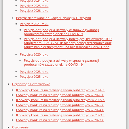
Petycje z 2024 roku
Petycje z 2025 roku
Petycje z 2026 roku
Petycje skierowane do Rady Miejskiej w Olsztynku
Petycje z 2021 roku
Petycja dot. podjęcia uchwały w sprawie gwarancji
producentów szczepionek na COVID-19
Petycja dot. podjęcia uchwały poierającej list otwarty STOP
zabójczenmu GMO - STOP niebezpiecznej szczepionce oraz
zaprzestania eksperymentu na mieszkańcach Polski i inne
Petycje z 2020 roku
Petycja dot. podjęcia uchwały w sprawie gwarancji
producentów szczepionek na COVID-19
Petycje z 2023 roku
Petycje z 2025 roku
Organizacje Pozarządowe
II otwarty konkurs na realizację zadań publicznych w 2026 r.
I otwarty konkurs na realizację zadań publicznych w 2026 r.
II otwarty konkurs na realizację zadań publicznych w 2025 r.
I otwarty konkurs na realizację zadań publicznych w 2025 r.
I otwarty konkurs na realizację zadań publicznych w 2024 r.
II otwarty konkurs na realizację zadań publicznych w 2023 r.
I otwarty konkurs na realizację zadań publicznych w 2023 r.
Ogłoszenia