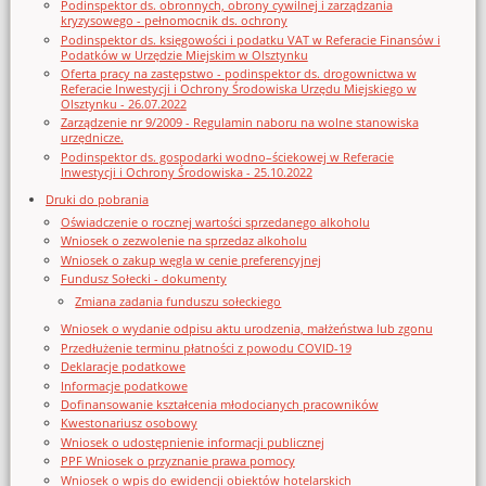
Podinspektor ds. obronnych, obrony cywilnej i zarządzania
kryzysowego - pełnomocnik ds. ochrony
Podinspektor ds. księgowości i podatku VAT w Referacie Finansów i
Podatków w Urzędzie Miejskim w Olsztynku
Oferta pracy na zastępstwo - podinspektor ds. drogownictwa w
Referacie Inwestycji i Ochrony Środowiska Urzędu Miejskiego w
Olsztynku - 26.07.2022
Zarządzenie nr 9/2009 - Regulamin naboru na wolne stanowiska
urzędnicze.
Podinspektor ds. gospodarki wodno–ściekowej w Referacie
Inwestycji i Ochrony Środowiska - 25.10.2022
Druki do pobrania
Oświadczenie o rocznej wartości sprzedanego alkoholu
Wniosek o zezwolenie na sprzedaz alkoholu
Wniosek o zakup węgla w cenie preferencyjnej
Fundusz Sołecki - dokumenty
Zmiana zadania funduszu sołeckiego
Wniosek o wydanie odpisu aktu urodzenia, małżeństwa lub zgonu
Przedłużenie terminu płatności z powodu COVID-19
Deklaracje podatkowe
Informacje podatkowe
Dofinansowanie kształcenia młodocianych pracowników
Kwestonariusz osobowy
Wniosek o udostępnienie informacji publicznej
PPF Wniosek o przyznanie prawa pomocy
Wniosek o wpis do ewidencji obiektów hotelarskich