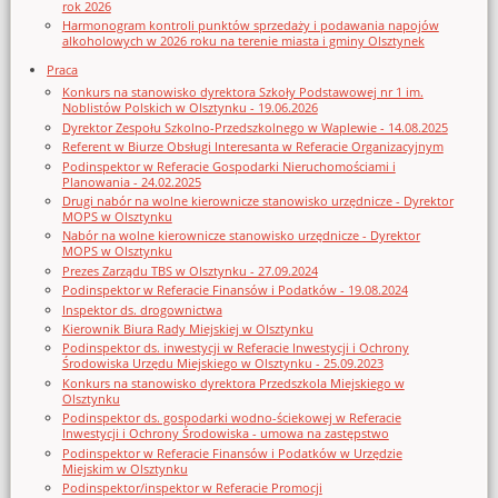
rok 2026
Harmonogram kontroli punktów sprzedaży i podawania napojów
alkoholowych w 2026 roku na terenie miasta i gminy Olsztynek
Praca
Konkurs na stanowisko dyrektora Szkoły Podstawowej nr 1 im.
Noblistów Polskich w Olsztynku - 19.06.2026
Dyrektor Zespołu Szkolno-Przedszkolnego w Waplewie - 14.08.2025
Referent w Biurze Obsługi Interesanta w Referacie Organizacyjnym
Podinspektor w Referacie Gospodarki Nieruchomościami i
Planowania - 24.02.2025
Drugi nabór na wolne kierownicze stanowisko urzędnicze - Dyrektor
MOPS w Olsztynku
Nabór na wolne kierownicze stanowisko urzędnicze - Dyrektor
MOPS w Olsztynku
Prezes Zarządu TBS w Olsztynku - 27.09.2024
Podinspektor w Referacie Finansów i Podatków - 19.08.2024
Inspektor ds. drogownictwa
Kierownik Biura Rady Miejskiej w Olsztynku
Podinspektor ds. inwestycji w Referacie Inwestycji i Ochrony
Środowiska Urzędu Miejskiego w Olsztynku - 25.09.2023
Konkurs na stanowisko dyrektora Przedszkola Miejskiego w
Olsztynku
Podinspektor ds. gospodarki wodno-ściekowej w Referacie
Inwestycji i Ochrony Środowiska - umowa na zastępstwo
Podinspektor w Referacie Finansów i Podatków w Urzędzie
Miejskim w Olsztynku
Podinspektor/inspektor w Referacie Promocji