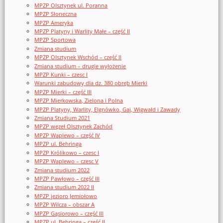
MPZP Olsztynek ul. Poranna
MPZP Słoneczna
MPZP Ameryka
MPZP Platyny i Warlity Małe – część II
MPZP Sportowa
Zmiana studium
MPZP Olsztynek Wschód – część II
Zmiana studium – drugie wyłożenie
MPZP Kunki – czesc I
Warunki zabudowy dla dz. 380 obręb Mierki
MPZP Mierki – część III
MPZP Mierkowska, Zielona i Polna
MPZP Platyny, Warlity, Elgnówko, Gaj, Wigwałd i Zawady
Zmiana Studium 2021
MPZP węzeł Olsztynek Zachód
MPZP Waplewo – część IV
MPZP ul. Behringa
MPZP Królikowo – czesc I
MPZP Waplewo – czesc V
Zmiana studium 2022
MPZP Pawłowo – część III
Zmiana studium 2022 II
MPZP jezioro Jemiołowo
MPZP Wilcza – obszar A
MPZP Gąsiorowo – część III
MPZP ul. Behringa – część II