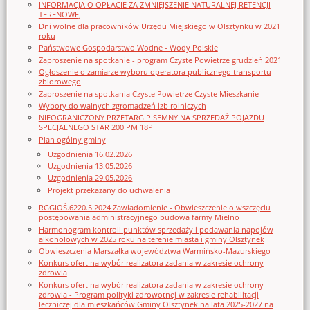
INFORMACJA O OPŁACIE ZA ZMNIEJSZENIE NATURALNEJ RETENCJI
TERENOWEJ
Dni wolne dla pracowników Urzędu Miejskiego w Olsztynku w 2021
roku
Państwowe Gospodarstwo Wodne - Wody Polskie
Zaproszenie na spotkanie - program Czyste Powietrze grudzień 2021
Ogłoszenie o zamiarze wyboru operatora publicznego transportu
zbiorowego
Zaproszenie na spotkania Czyste Powietrze Czyste Mieszkanie
Wybory do walnych zgromadzeń izb rolniczych
NIEOGRANICZONY PRZETARG PISEMNY NA SPRZEDAŻ POJAZDU
SPECJALNEGO STAR 200 PM 18P
Plan ogólny gminy
Uzgodnienia 16.02.2026
Uzgodnienia 13.05.2026
Uzgodnienia 29.05.2026
Projekt przekazany do uchwalenia
RGGIOŚ.6220.5.2024 Zawiadomienie - Obwieszczenie o wszczęciu
postępowania administracyjnego budowa farmy Mielno
Harmonogram kontroli punktów sprzedaży i podawania napojów
alkoholowych w 2025 roku na terenie miasta i gminy Olsztynek
Obwieszczenia Marszałka województwa Warmińsko-Mazurskiego
Konkurs ofert na wybór realizatora zadania w zakresie ochrony
zdrowia
Konkurs ofert na wybór realizatora zadania w zakresie ochrony
zdrowia - Program polityki zdrowotnej w zakresie rehabilitacji
leczniczej dla mieszkańców Gminy Olsztynek na lata 2025-2027 na