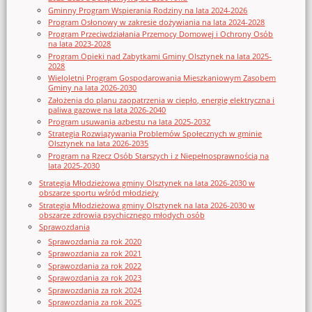
Gminny Program Wspierania Rodziny na lata 2024-2026
Program Osłonowy w zakresie dożywiania na lata 2024-2028
Program Przeciwdziałania Przemocy Domowej i Ochrony Osób
na lata 2023-2028
Program Opieki nad Zabytkami Gminy Olsztynek na lata 2025-
2028
Wieloletni Program Gospodarowania Mieszkaniowym Zasobem
Gminy na lata 2026-2030
Założenia do planu zaopatrzenia w ciepło, energię elektryczna i
paliwa gazowe na lata 2026-2040
Program usuwania azbestu na lata 2025-2032
Strategia Rozwiązywania Problemów Społecznych w gminie
Olsztynek na lata 2026-2035
Program na Rzecz Osób Starszych i z Niepełnosprawnością na
lata 2025-2030
Strategia Młodzieżowa gminy Olsztynek na lata 2026-2030 w
obszarze sportu wśród młodzieży
Strategia Młodzieżowa gminy Olsztynek na lata 2026-2030 w
obszarze zdrowia psychicznego młodych osób
Sprawozdania
Sprawozdania za rok 2020
Sprawozdania za rok 2021
Sprawozdania za rok 2022
Sprawozdania za rok 2023
Sprawozdania za rok 2024
Sprawozdania za rok 2025