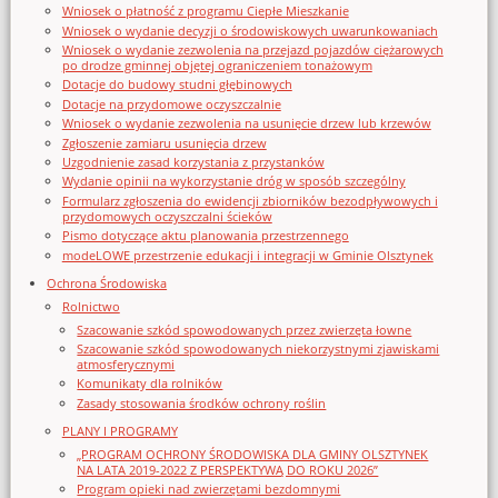
Wniosek o płatność z programu Ciepłe Mieszkanie
Wniosek o wydanie decyzji o środowiskowych uwarunkowaniach
Wniosek o wydanie zezwolenia na przejazd pojazdów ciężarowych
po drodze gminnej objętej ograniczeniem tonażowym
Dotacje do budowy studni głębinowych
Dotacje na przydomowe oczyszczalnie
Wniosek o wydanie zezwolenia na usunięcie drzew lub krzewów
Zgłoszenie zamiaru usunięcia drzew
Uzgodnienie zasad korzystania z przystanków
Wydanie opinii na wykorzystanie dróg w sposób szczególny
Formularz zgłoszenia do ewidencji zbiorników bezodpływowych i
przydomowych oczyszczalni ścieków
Pismo dotyczące aktu planowania przestrzennego
modeLOWE przestrzenie edukacji i integracji w Gminie Olsztynek
Ochrona Środowiska
Rolnictwo
Szacowanie szkód spowodowanych przez zwierzęta łowne
Szacowanie szkód spowodowanych niekorzystnymi zjawiskami
atmosferycznymi
Komunikaty dla rolników
Zasady stosowania środków ochrony roślin
PLANY I PROGRAMY
„PROGRAM OCHRONY ŚRODOWISKA DLA GMINY OLSZTYNEK
NA LATA 2019-2022 Z PERSPEKTYWĄ DO ROKU 2026”
Program opieki nad zwierzętami bezdomnymi