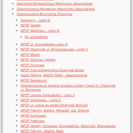
Samorząd Województwa Warmińsko-Mazurskiego
Obwieszczenia Wojewody Warmińsko-Mazurskiego
Obwieszczenia Burmistrza Olsztynka
Świętajny – część III
MPZP Jagiełły
MPZP Waplewo – czesc III
Do uchwalenia
MPZP ul. Grunwaldzka-czesc III
MPZP Olsztynek ul. Mrongowiusza – część V
MPZP Mierki
MPZP Jeziorna i Jagielly
MPZP Sosnowa
MPZP linia energetyczna Olsztynek-Biesal
mpzp Platyny, Warlity Małe - obwieszczenie
MPZP Świerkocin
Obwieszczenie w sprawie projektu zmiany mpzp m. Olsztynek
ul. Słoneczna
MPZP Lipowo Kurkowskie – czesc II
MPZP Jemiołowo – część II
MPZP ul. Leśna do węzła Olsztynek Wschód
MPZP Platyny, Warlity, Wigwałd, Gaj, Drwęck
MPZP Łutynowo
MPZP Pawłowo
MPZP Jagielly, Strazacka, Grunwaldzka, Mazurska, Warszawska
MPZP Platyny i Warlity Małe