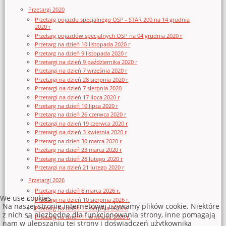
Przetargi 2020
Przetarg pojazdu specjalnego OSP - STAR 200 na 14 grudnia
2020 r
Przetarg pojazdów specjalnych OSP na 04 grudnia 2020 r
Przetarg na dzień 10 listopada 2020 r
Przetarg na dzień 9 listopada 2020 r
Przetargi na dzień 9 października 2020 r
Przetargi na dzień 7 września 2020 r
Przetargi na dzień 28 sierpnia 2020 r
Przetargi na dzień 7 sierpnia 2020
Przetargi na dzień 17 lipca 2020 r
Przetarg na dzień 10 lipca 2020 r
Przetarg na dzień 26 czerwca 2020 r
Przetargi na dzień 19 czerwca 2020 r
Przetargi na dzień 3 kwietnia 2020 r
Przetarg na dzień 30 marca 2020 r
Przetarg na dzień 23 marca 2020 r
Przetarg na dzień 28 lutego 2020 r
Przetargi na dzień 21 lutego 2020 r
Przetargi 2026
Przetarg na dzień 6 marca 2026 r.
We use cookies
Przetargi na dzień 10 sierpnia 2026 r.
Na naszej stronie internetowej używamy plików cookie. Niektóre
Przetarg na dzień 11 sierpnia 2026 r.
z nich są niezbędne dla funkcjonowania strony, inne pomagają
Przetarg na dzień 11 września 2026 r.
nam w ulepszaniu tej strony i doświadczeń użytkownika