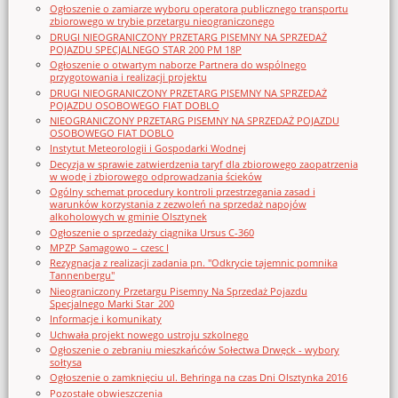
Ogłoszenie o zamiarze wyboru operatora publicznego transportu
zbiorowego w trybie przetargu nieograniczonego
DRUGI NIEOGRANICZONY PRZETARG PISEMNY NA SPRZEDAŻ
POJAZDU SPECJALNEGO STAR 200 PM 18P
Ogłoszenie o otwartym naborze Partnera do wspólnego
przygotowania i realizacji projektu
DRUGI NIEOGRANICZONY PRZETARG PISEMNY NA SPRZEDAŻ
POJAZDU OSOBOWEGO FIAT DOBLO
NIEOGRANICZONY PRZETARG PISEMNY NA SPRZEDAŻ POJAZDU
OSOBOWEGO FIAT DOBLO
Instytut Meteorologii i Gospodarki Wodnej
Decyzja w sprawie zatwierdzenia taryf dla zbiorowego zaopatrzenia
w wodę i zbiorowego odprowadzania ścieków
Ogólny schemat procedury kontroli przestrzegania zasad i
warunków korzystania z zezwoleń na sprzedaż napojów
alkoholowych w gminie Olsztynek
Ogłoszenie o sprzedaży ciągnika Ursus C-360
MPZP Samagowo – czesc I
Rezygnacja z realizacji zadania pn. "Odkrycie tajemnic pomnika
Tannenbergu"
Nieograniczony Przetargu Pisemny Na Sprzedaż Pojazdu
Specjalnego Marki Star_200
Informacje i komunikaty
Uchwała projekt nowego ustroju szkolnego
Ogłoszenie o zebraniu mieszkańców Sołectwa Drwęck - wybory
sołtysa
Ogłoszenie o zamknięciu ul. Behringa na czas Dni Olsztynka 2016
Pozostałe obwieszczenia