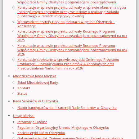
Współpracy Gminy Olsztynek z organizacjami pozarządowymi
Konsultacje w sprawie projektu uchwały w sprawie określenia trybu
i szczegółowych kryteriów oceny wniosków o realizację zadania
publicznego w ramach inicjatywy lokalnej
Wprowadzenie strefy ciszy na jeziorach w gminie Olsztynek –
konsultacje
Konsultacje w sprawie projektu uchwały Rocznego Programu
Współpracy Gminy Olsztynek z organizacjami pozarządowymi na rok
2025
Konsultacje w sprawie projektu uchwały Rocznego Programu
Współpracy Gminy Olsztynek z organizacjami pozarządowymi na rok
2026
Konsultacje społeczne w sprawie przyjęcia Gminnego Programu
Profilaktyki i Rozwiązywania Problemów Alkoholowych oraz
Przeciwdziałania Narkomanii na rok 2026
Młodzieżowa Rada Miejska
Skład Młodzieżowej Rady
Kontakt
Statut
Rada Seniorów w Olsztynku
Nabór kandydatów do II kadencji Rady Seniorów w Olsztynku
Urząd Miejski
Informacje Ogólne
Regulamin Organizacyjny Urzedu Miejskiego w Olsztynku
Kodeks etyki UM w Olsztynku
Dokumentacja dot. Zintegrowanego Systemu Zarządzania Jakością