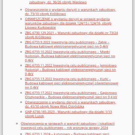
zabudowy, dz. 36/26 obręb Waplewo
Obwieszczenie o wydaniu decyzji o warunkach zabudowy,
dz. 73/10 obręb Królikowo
OBWIESZCZENIE o wydaniu decyzji w sprawie wydania
warunków zabudowy dla działek 124/15 i 124/16, obręb
Lipowo Kurkowskie
ZBG.6730.129.2021 – Warunki zabudowy dla działki nr 73/24
obręb Królikowo
ZBG.6733.9.2022 Inwestycja celu publicznego – Ząbie –
Budowa kablowej elektroenergetycznej sieci nn 0,4kV
ZBG.6733.10.2022 Inwestycja celu publicznego – Mierki
(kolonia)– Budowa kablowej elektroenergetycznej sieci nn
0,4kV
ZBG.6733.11.2022 Inwestycja celu publicznego – Jemiołowo
(kolonia) – Budowa kablowej elektroenergetycznej sieci nn
0,4kV
ZBG.6733.13.2022 Inwestycja celu publicznego – Kurki –
Budowa kablowej sieci elektroenergetycznej oświetleniowej
nn 0,4kV
ZBG.6733.17.2022 Inwestycja celu publicznego – Gąsiorowo
Olsztyneckie – Budowa elektroenergetycznej sieci nn 0,4 kV
Obwieszczenie o wydaniu decyzji o warunkach zabudowy,
dz. 41/10 obręb Nowa Wieś Ostródzka
GNP.6730.185.2023 - Warunki zabudowy dla działki 1/13
obręb Lutek
Obwieszczenia w sprawach o warunki zabudowy i lokalizacji
inwestycji celu publicznego – rok wszczęcia sprawy 2024
ZBG.6733.1.2024 – Łutynowo – Budowa kablowej sieci