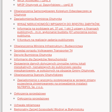
MPZP Królikowo – część II
MPZP Olsztynek ul. Daszyńskiego – część III
Obwieszczenia Samorządowego Kolegium Odwoławczego w
Olsztynie
Zawiadomienia Burmistrza Olsztynka
WYKAZ NIERUCHOMOŚCI WPISANYCH DO REJESTRU ZABYTKÓW.
Informacja na podstawie art. 37 ust. 1 pkt 2 ustawy o finansach
publicznych - m.in. wykonanie budżetu JST umorzenia pomoc
publiczna.
II Konkurs na realizację zadania publicznego
Obwieszczenia Ministra Infrastruktury i Budwonictwa
Sprzedaż pojazdu Volkswagen Transporter T4
Decyzje Burmistrza Olsztynka
Informacje dla Zarządców Nieruchomości
Zestawienie danych dotyczących czynszów najmu lokali
mieszkalnych, nienależących do publicznego zasobu
mieszkaniowego, w położonych na obszarze Gminy Olsztynek.
Obwieszczenia Starosty Olsztyńskiego
Zawiadomienie o wszczęciu postępowania w sprawie zmiany
pozwolenia zintegrowanego na prowadzenie instalacji
NUTRIPOL Sp. z o.o.
Ogłoszenia sprzedażowe
Ogłoszenia sprzedażowe
Uchwała reklamowa
Regionalny Zarząd Gospodarki Wodnej w Białymstoku