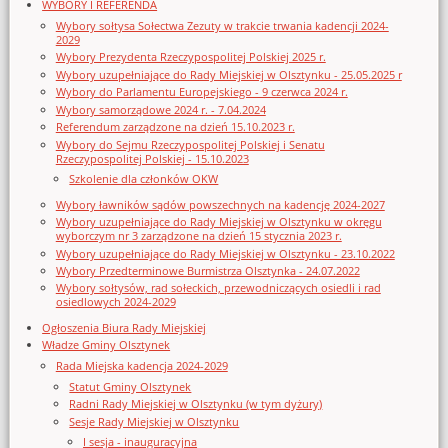
WYBORY I REFERENDA
Wybory sołtysa Sołectwa Zezuty w trakcie trwania kadencji 2024-
2029
Wybory Prezydenta Rzeczypospolitej Polskiej 2025 r.
Wybory uzupełniające do Rady Miejskiej w Olsztynku - 25.05.2025 r
Wybory do Parlamentu Europejskiego - 9 czerwca 2024 r.
Wybory samorządowe 2024 r. - 7.04.2024
Referendum zarządzone na dzień 15.10.2023 r.
Wybory do Sejmu Rzeczypospolitej Polskiej i Senatu
Rzeczypospolitej Polskiej - 15.10.2023
Szkolenie dla członków OKW
Wybory ławników sądów powszechnych na kadencję 2024-2027
Wybory uzupełniające do Rady Miejskiej w Olsztynku w okręgu
wyborczym nr 3 zarządzone na dzień 15 stycznia 2023 r.
Wybory uzupełniające do Rady Miejskiej w Olsztynku - 23.10.2022
Wybory Przedterminowe Burmistrza Olsztynka - 24.07.2022
Wybory sołtysów, rad sołeckich, przewodniczących osiedli i rad
osiedlowych 2024-2029
Ogłoszenia Biura Rady Miejskiej
Władze Gminy Olsztynek
Rada Miejska kadencja 2024-2029
Statut Gminy Olsztynek
Radni Rady Miejskiej w Olsztynku (w tym dyżury)
Sesje Rady Miejskiej w Olsztynku
I sesja - inauguracyjna