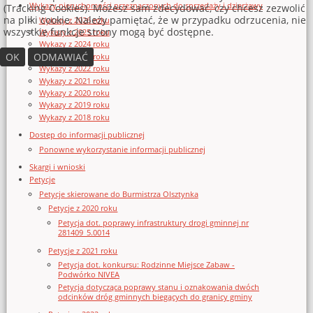
Wykazy nieruchomości przeznaczonych do sprzedaży i dzierżawy
(Tracking Cookies). Możesz sam zdecydować, czy chcesz zezwolić
na pliki cookie. Należy pamiętać, że w przypadku odrzucenia, nie
Wykazy z 2026 roku
wszystkie funkcje strony mogą być dostępne.
Wykazy z 2025 roku
Wykazy z 2024 roku
OK
ODMAWIAĆ
Wykazy z 2023 roku
Wykazy z 2022 roku
Wykazy z 2021 roku
Wykazy z 2020 roku
Wykazy z 2019 roku
Wykazy z 2018 roku
Dostęp do informacji publicznej
Ponowne wykorzystanie informacji publicznej
Skargi i wnioski
Petycje
Petycje skierowane do Burmistrza Olsztynka
Petycje z 2020 roku
Petycja dot. poprawy infrastruktury drogi gminnej nr
281409_5.0014
Petycje z 2021 roku
Petycja dot. konkursu: Rodzinne Miejsce Zabaw -
Podwórko NIVEA
Petycja dotycząca poprawy stanu i oznakowania dwóch
odcinków dróg gminnych biegących do granicy gminy