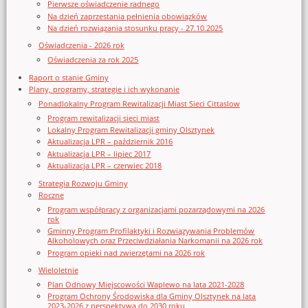
Pierwsze oświadczenie radnego
Na dzień zaprzestania pełnienia obowiązków
Na dzień rozwiązania stosunku pracy - 27.10.2025
Oświadczenia - 2026 rok
Oświadczenia za rok 2025
Raport o stanie Gminy
Plany, programy, strategie i ich wykonanie
Ponadlokalny Program Rewitalizacji Miast Sieci Cittaslow
Program rewitalizacji sieci miast
Lokalny Program Rewitalizacji gminy Olsztynek
Aktualizacja LPR – październik 2016
Aktualizacja LPR – lipiec 2017
Aktualizacja LPR – czerwiec 2018
Strategia Rozwoju Gminy
Roczne
Program współpracy z organizacjami pozarządowymi na 2026
rok
Gminny Program Profilaktyki i Rozwiązywania Problemów
Alkoholowych oraz Przeciwdziałania Narkomanii na 2026 rok
Program opieki nad zwierzętami na 2026 rok
Wieloletnie
Plan Odnowy Miejscowości Waplewo na lata 2021-2028
Program Ochrony Środowiska dla Gminy Olsztynek na lata
2023-2026 z perspektywą do 2030 roku