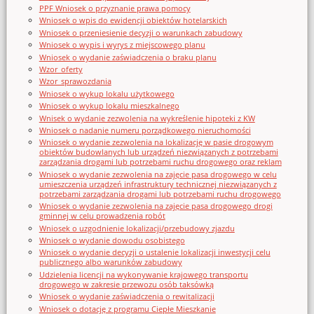
PPF Wniosek o przyznanie prawa pomocy
Wniosek o wpis do ewidencji obiektów hotelarskich
Wniosek o przeniesienie decyzji o warunkach zabudowy
Wniosek o wypis i wyrys z miejscowego planu
Wniosek o wydanie zaświadczenia o braku planu
Wzor_oferty
Wzor_sprawozdania
Wniosek o wykup lokalu użytkowego
Wniosek o wykup lokalu mieszkalnego
Wnisek o wydanie zezwolenia na wykreślenie hipoteki z KW
Wniosek o nadanie numeru porządkowego nieruchomości
Wniosek o wydanie zezwolenia na lokalizację w pasie drogowym
obiektów budowlanych lub urządzeń niezwiązanych z potrzebami
zarządzania drogami lub potrzebami ruchu drogowego oraz reklam
Wniosek o wydanie zezwolenia na zajęcie pasa drogowego w celu
umieszczenia urządzeń infrastruktury technicznej niezwiązanych z
potrzebami zarządzania drogami lub potrzebami ruchu drogowego
Wniosek o wydanie zezwolenia na zajęcie pasa drogowego drogi
gminnej w celu prowadzenia robót
Wniosek o uzgodnienie lokalizacji/przebudowy zjazdu
Wniosek o wydanie dowodu osobistego
Wniosek o wydanie decyzji o ustalenie lokalizacji inwestycji celu
publicznego albo warunków zabudowy
Udzielenia licencji na wykonywanie krajowego transportu
drogowego w zakresie przewozu osób taksówką
Wniosek o wydanie zaświadczenia o rewitalizacji
Wniosek o dotację z programu Ciepłe Mieszkanie