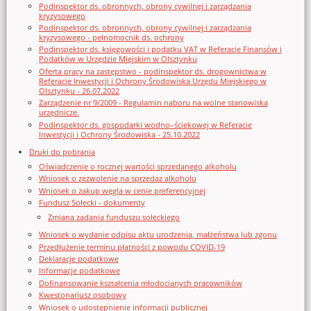
Podinspektor ds. obronnych, obrony cywilnej i zarządzania
kryzysowego
Podinspektor ds. obronnych, obrony cywilnej i zarządzania
kryzysowego - pełnomocnik ds. ochrony
Podinspektor ds. księgowości i podatku VAT w Referacie Finansów i
Podatków w Urzędzie Miejskim w Olsztynku
Oferta pracy na zastępstwo - podinspektor ds. drogownictwa w
Referacie Inwestycji i Ochrony Środowiska Urzędu Miejskiego w
Olsztynku - 26.07.2022
Zarządzenie nr 9/2009 - Regulamin naboru na wolne stanowiska
urzędnicze.
Podinspektor ds. gospodarki wodno–ściekowej w Referacie
Inwestycji i Ochrony Środowiska - 25.10.2022
Druki do pobrania
Oświadczenie o rocznej wartości sprzedanego alkoholu
Wniosek o zezwolenie na sprzedaz alkoholu
Wniosek o zakup węgla w cenie preferencyjnej
Fundusz Sołecki - dokumenty
Zmiana zadania funduszu sołeckiego
Wniosek o wydanie odpisu aktu urodzenia, małżeństwa lub zgonu
Przedłużenie terminu płatności z powodu COVID-19
Deklaracje podatkowe
Informacje podatkowe
Dofinansowanie kształcenia młodocianych pracowników
Kwestonariusz osobowy
Wniosek o udostępnienie informacji publicznej