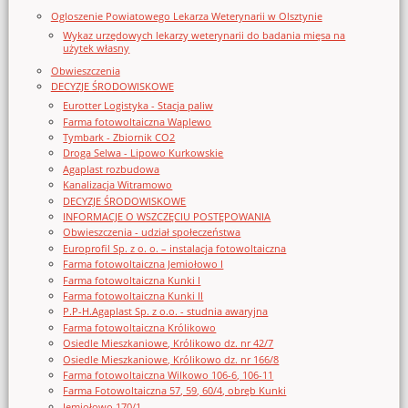
Ogloszenie Powiatowego Lekarza Weterynarii w Olsztynie
Wykaz urzędowych lekarzy weterynarii do badania mięsa na
użytek własny
Obwieszczenia
DECYZJE ŚRODOWISKOWE
Eurotter Logistyka - Stacja paliw
Farma fotowoltaiczna Waplewo
Tymbark - Zbiornik CO2
Droga Selwa - Lipowo Kurkowskie
Agaplast rozbudowa
Kanalizacja Witramowo
DECYZJE ŚRODOWISKOWE
INFORMACJE O WSZCZĘCIU POSTĘPOWANIA
Obwieszczenia - udział społeczeństwa
Europrofil Sp. z o. o. – instalacja fotowoltaiczna
Farma fotowoltaiczna Jemiołowo I
Farma fotowoltaiczna Kunki I
Farma fotowoltaiczna Kunki II
P.P-H.Agaplast Sp. z o.o. - studnia awaryjna
Farma fotowoltaiczna Królikowo
Osiedle Mieszkaniowe, Królikowo dz. nr 42/7
Osiedle Mieszkaniowe, Królikowo dz. nr 166/8
Farma fotowoltaiczna Wilkowo 106-6, 106-11
Farma Fotowoltaiczna 57, 59, 60/4, obręb Kunki
Jemiołowo 170/1