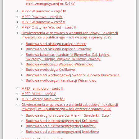
elektroenergetycznej nn 0,4 kV
MPZP Witramowo – część IV
MPZP Pawłowo – część IV
MPZP Witramowo – część V
MPZP Olsztynek Wschód – część III
Obwieszczenia w sprawach o warunki zabudowy i lokalizacji
inwestycji celu publicznego – rok wszczęcia sprawy 2025
Budowa sieci niskiego napięcia Mierki
Budowa sieci niskiego napięcia Pawłowo
Budowa kanalizacji sanitarnej Elgnówko, Gaj, Łęciny,
Świętajny, Tolejny, Wigwałd, Wilkowo, Zawady
Budowa wodociągu Waplewo-Witramowo
Budowa wodociągu Królikowo
Budowa sieci wodociągowej Swaderki-Lipowo Kurkowskie
Budowa wodociągu i kanalizacji Witramowo
MPZP Jemiołowo - część II
MPZP Mierki - część V
MPZP Warlity Małe - część I
Obwieszczenia w sprawach o warunki zabudowy i lokalizacji
inwestycji celu publicznego – rok wszczęcia sprawy 2026
Budowa drogi dla rowerów Mierki – Swaderki - Etap 1
Budowa sieci elektroenergetycznej Królikowo
Budowa sieci elektroenergetycznej Marózek
Budowa sieci elektroenergetycznej Jemiołowo