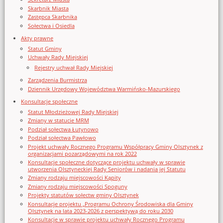
Skarbnik Miasta
Zastępca Skarbnika
Sołectwa i Osiedla
Akty prawne
Statut Gminy
Uchwały Rady Miejskiej
Rejestry uchwał Rady Miejskiej
Zarządzenia Burmistrza
Dziennik Urzędowy Województwa Warmińsko-Mazurskiego
Konsultacje społeczne
Statut Młodzieżowej Rady Miejskiej
Zmiany w statucie MRM
Podział sołectwa Łutynowo
Podział sołectwa Pawłowo
Projekt uchwały Rocznego Programu Współpracy Gminy Olsztynek z
organizacjami pozarządowymi na rok 2022
Konsultacje społeczne dotyczące projektu uchwały w sprawie
utworzenia Olsztyneckiej Rady Seniorów i nadania jej Statutu
Zmiany rodzaju miejscowości Kąpity
Zmiany rodzaju miejscowości Spoguny
Projekty statutów sołectw gminy Olsztynek
Konsultacje projektu „Programu Ochrony Środowiska dla Gminy
Olsztynek na lata 2023-2026 z perspektywą do roku 2030
Konsultacje w sprawie projektu uchwały Rocznego Programu