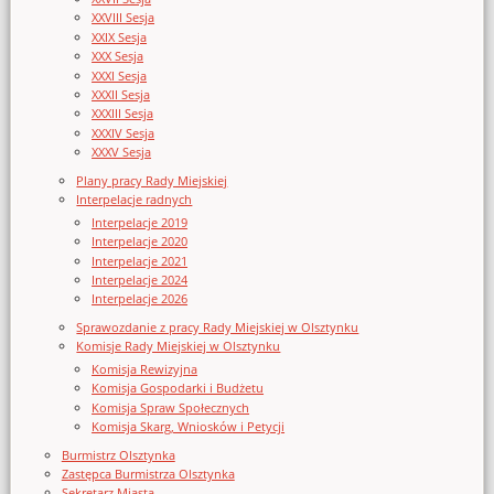
XXVIII Sesja
XXIX Sesja
XXX Sesja
XXXI Sesja
XXXII Sesja
XXXIII Sesja
XXXIV Sesja
XXXV Sesja
Plany pracy Rady Miejskiej
Interpelacje radnych
Interpelacje 2019
Interpelacje 2020
Interpelacje 2021
Interpelacje 2024
Interpelacje 2026
Sprawozdanie z pracy Rady Miejskiej w Olsztynku
Komisje Rady Miejskiej w Olsztynku
Komisja Rewizyjna
Komisja Gospodarki i Budżetu
Komisja Spraw Społecznych
Komisja Skarg, Wniosków i Petycji
Burmistrz Olsztynka
Zastępca Burmistrza Olsztynka
Sekretarz Miasta