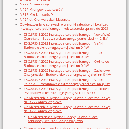
MPZP Ameryka-część II
MPZP Mrongowiusza-część VI
MPZP Mierki – część IV
MPZP ul. Grunwaldzka i Mazurska
Obwieszczenia w sprawach o warunki zabudowy i lokalizacji
inwestycji celu publicznego – rok wszczęcia sprawy do 2023
ZBG.6733.1.2022 Inwestycja celu publicznego – Nowa Wieś
Ostródzka – Budowa elektroenergetycznej sieci nn 0,4kV
ZBG.6733.2.2022 Inwestycja celu publicznego – Mańki –
Budowa elektroenergetycznej sieci nn 0,4kV
ZBG.6733.3.2022 Inwestycja celu publicznego – Lutek –
Budowa elektroenergetycznej sieci nn 0,4kV
ZBG.6733.4.2022 Inwestycja celu publicznego – Królikowo –
Budowa elektroenergetycznej sieci nn 0,4kV
ZBG.6733.5.2022 Inwestycja celu publicznego – Gąsiorowo
Olsztyneckie – Budowa elektroenergetycznej sieci nn 0,4kV
ZBG.6733.6.2022 Inwestycja celu publicznego – Mierki
kolonia – Przebudowa elektroenergetycznej sieci nn 0,4kV
ZBG.6733.7.2022 Inwestycja celu publicznego – Jemiołowo –
Przebudowa elektroenergetycznej sieci nn 0,4kV
Obwieszczenie o wydaniu decyzji o warunkach zabudowy,
dz. 36/27 obręb Waplewo
Obwieszczenie o wydaniu decyzji o warunkach zabudowy,
dz. 36/26 obręb Waplewo
Obwieszczenie o wydaniu decyzji o warunkach
zabudowy, dz. 36/26 obręb Waplewo
Obwieszczenie o wydaniu decyzji o warunkach zabudowy,