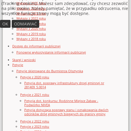
(Tracking Cookies). Możesz sam zdecydować, czy chcesz zezwolić
Wykazy z 2025 roku
na pliki cookie. Należy pamiętać, że w przypadku odrzucenia, nie
Wykazy z 2024 roku
wszystkie funkcje strony mogą być dostępne.
Wykazy z 2023 roku
Wykazy z 2022 roku
OK
ODMAWIAĆ
Wykazy z 2021 roku
Wykazy z 2020 roku
Wykazy z 2019 roku
Wykazy z 2018 roku
Dostęp do informacji publicznej
Ponowne wykorzystanie informacji publicznej
Skargi i wnioski
Petycje
Petycje skierowane do Burmistrza Olsztynka
Petycje z 2020 roku
Petycja dot. poprawy infrastruktury drogi gminnej nr
281409_5.0014
Petycje z 2021 roku
Petycja dot. konkursu: Rodzinne Miejsce Zabaw -
Podwórko NIVEA
Petycja dotycząca poprawy stanu i oznakowania dwóch
odcinków dróg gminnych biegących do granicy gminy
Petycje z 2022 roku
Petycje z 2023 roku