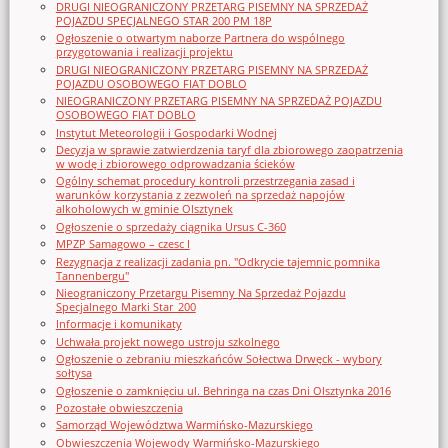
DRUGI NIEOGRANICZONY PRZETARG PISEMNY NA SPRZEDAŻ
POJAZDU SPECJALNEGO STAR 200 PM 18P
Ogłoszenie o otwartym naborze Partnera do wspólnego
przygotowania i realizacji projektu
DRUGI NIEOGRANICZONY PRZETARG PISEMNY NA SPRZEDAŻ
POJAZDU OSOBOWEGO FIAT DOBLO
NIEOGRANICZONY PRZETARG PISEMNY NA SPRZEDAŻ POJAZDU
OSOBOWEGO FIAT DOBLO
Instytut Meteorologii i Gospodarki Wodnej
Decyzja w sprawie zatwierdzenia taryf dla zbiorowego zaopatrzenia
w wodę i zbiorowego odprowadzania ścieków
Ogólny schemat procedury kontroli przestrzegania zasad i
warunków korzystania z zezwoleń na sprzedaż napojów
alkoholowych w gminie Olsztynek
Ogłoszenie o sprzedaży ciągnika Ursus C-360
MPZP Samagowo – czesc I
Rezygnacja z realizacji zadania pn. "Odkrycie tajemnic pomnika
Tannenbergu"
Nieograniczony Przetargu Pisemny Na Sprzedaż Pojazdu
Specjalnego Marki Star_200
Informacje i komunikaty
Uchwała projekt nowego ustroju szkolnego
Ogłoszenie o zebraniu mieszkańców Sołectwa Drwęck - wybory
sołtysa
Ogłoszenie o zamknięciu ul. Behringa na czas Dni Olsztynka 2016
Pozostałe obwieszczenia
Samorząd Województwa Warmińsko-Mazurskiego
Obwieszczenia Wojewody Warmińsko-Mazurskiego