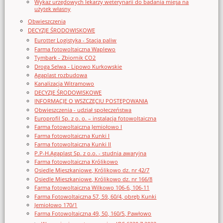
Wykaz urzędowych lekarzy weterynarii do badania mięsa na
użytek własny
Obwieszczenia
DECYZJE ŚRODOWISKOWE
Eurotter Logistyka - Stacja paliw
Farma fotowoltaiczna Waplewo
Tymbark - Zbiornik CO2
Droga Selwa - Lipowo Kurkowskie
Agaplast rozbudowa
Kanalizacja Witramowo
DECYZJE ŚRODOWISKOWE
INFORMACJE O WSZCZĘCIU POSTĘPOWANIA
Obwieszczenia - udział społeczeństwa
Europrofil Sp. z o. o. – instalacja fotowoltaiczna
Farma fotowoltaiczna Jemiołowo I
Farma fotowoltaiczna Kunki I
Farma fotowoltaiczna Kunki II
P.P-H.Agaplast Sp. z o.o. - studnia awaryjna
Farma fotowoltaiczna Królikowo
Osiedle Mieszkaniowe, Królikowo dz. nr 42/7
Osiedle Mieszkaniowe, Królikowo dz. nr 166/8
Farma fotowoltaiczna Wilkowo 106-6, 106-11
Farma Fotowoltaiczna 57, 59, 60/4, obręb Kunki
Jemiołowo 170/1
Farma Fotowoltaiczna 49, 50, 160/5, Pawłowo