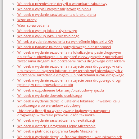
Wniosek o przeniesienie decyzji o warunkach zabudowy
Wniosek o wypis i wyrys z miejscowego planu
Wniosek o wydanie zaświadczenia o braku planu
Wzor_oferty
Wzor_sprawozdania
Wniosek o wykup lokalu użytkowego
Wniosek o wykup lokalu mieszkalnego
Wnisek o wydanie zezwolenia na wykreślenie hipoteki z KW
Wniosek o nadanie numeru porządkowego nieruchomości
Wniosek o wydanie zezwolenia na lokalizację w pasie drogowym
obiektów budowlanych lub urządzeń niezwiązanych z potrzebami
zarządzania drogami lub potrzebami ruchu drogowego oraz reklam
Wniosek o wydanie zezwolenia na zajęcie pasa drogowego w celu
umieszczenia urządzeń infrastruktury technicznej niezwiązanych z
potrzebami zarządzania drogami lub potrzebami ruchu drogowego
Wniosek o wydanie zezwolenia na zajęcie pasa drogowego drogi
gminnej w celu prowadzenia robót
Wniosek o uzgodnienie lokalizacji/przebudowy zjazdu
Wniosek o wydanie dowodu osobistego
Wniosek o wydanie decyzji o ustalenie lokalizacji inwestycji celu
publicznego albo warunków zabudowy
Udzielenia licencji na wykonywanie krajowego transportu
drogowego w zakresie przewozu osób taksówką
Wniosek o wydanie zaświadczenia o rewitalizacji
Wniosek o dotację z programu Ciepłe Mieszkanie
Wniosek o płatność z programu Ciepłe Mieszkanie
Wniosek o wydanie decyzji o środowiskowych uwarunkowaniach