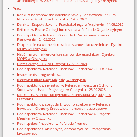
alkoholowych w 2026 roku na terenie miasta i gminy Olsztynek
Praca
Konkurs na stanowisko dyrektora Szkoły Podstawowej nr 1 im.
Noblistów Polskich w Olsztynku - 19.06.2026
Dyrektor Zespołu Szkolno-Przedszkolnego w Waplewie - 14.08.2025
Referent w Biurze Obsługi Interesanta w Referacie Organizacyjnym
Podinspektor w Referacie Gospodarki Nieruchomościami i
Planowania - 24.02.2025
Drugi nabór na wolne kierownicze stanowisko urzędnicze - Dyrektor
MOPS w Olsztynku
Nabór na wolne kierownicze stanowisko urzędnicze - Dyrektor
MOPS w Olsztynku
Prezes Zarządu TBS w Olsztynku - 27.09.2024
Podinspektor w Referacie Finansów i Podatków - 19.08.2024
Inspektor ds. drogownictwa
Kierownik Biura Rady Miejskiej w Olsztynku
Podinspektor ds. inwestycji w Referacie Inwestycji i Ochrony
Środowiska Urzędu Miejskiego w Olsztynku - 25.09.2023
Konkurs na stanowisko dyrektora Przedszkola Miejskiego w
Olsztynku
Podinspektor ds. gospodarki wodno-ściekowej w Referacie
Inwestycji i Ochrony Środowiska - umowa na zastępstwo
Podinspektor w Referacie Finansów i Podatków w Urzędzie
Miejskim w Olsztynku
Podinspektor/inspektor w Referacie Promocji
Podinspektor ds. obronnych, obrony cywilnej i zarządzania
kryzysowego