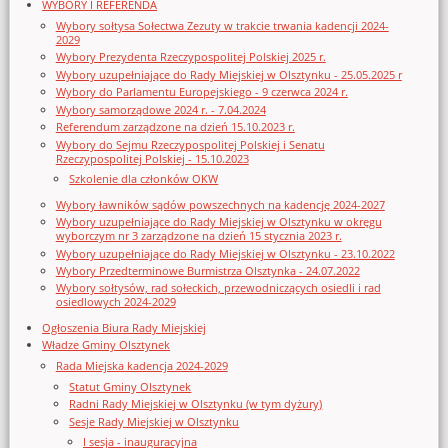
WYBORY I REFERENDA
Wybory sołtysa Sołectwa Zezuty w trakcie trwania kadencji 2024-
2029
Wybory Prezydenta Rzeczypospolitej Polskiej 2025 r.
Wybory uzupełniające do Rady Miejskiej w Olsztynku - 25.05.2025 r
Wybory do Parlamentu Europejskiego - 9 czerwca 2024 r.
Wybory samorządowe 2024 r. - 7.04.2024
Referendum zarządzone na dzień 15.10.2023 r.
Wybory do Sejmu Rzeczypospolitej Polskiej i Senatu
Rzeczypospolitej Polskiej - 15.10.2023
Szkolenie dla członków OKW
Wybory ławników sądów powszechnych na kadencję 2024-2027
Wybory uzupełniające do Rady Miejskiej w Olsztynku w okręgu
wyborczym nr 3 zarządzone na dzień 15 stycznia 2023 r.
Wybory uzupełniające do Rady Miejskiej w Olsztynku - 23.10.2022
Wybory Przedterminowe Burmistrza Olsztynka - 24.07.2022
Wybory sołtysów, rad sołeckich, przewodniczących osiedli i rad
osiedlowych 2024-2029
Ogłoszenia Biura Rady Miejskiej
Władze Gminy Olsztynek
Rada Miejska kadencja 2024-2029
Statut Gminy Olsztynek
Radni Rady Miejskiej w Olsztynku (w tym dyżury)
Sesje Rady Miejskiej w Olsztynku
I sesja - inauguracyjna