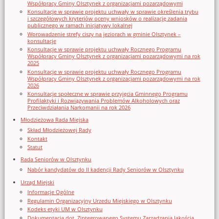
Współpracy Gminy Olsztynek z organizacjami pozarządowymi
Konsultacje w sprawie projektu uchwały w sprawie określenia trybu
i szczegółowych kryteriów oceny wniosków o realizację zadania
publicznego w ramach inicjatywy lokalnej
Wprowadzenie strefy ciszy na jeziorach w gminie Olsztynek –
konsultacje
Konsultacje w sprawie projektu uchwały Rocznego Programu
Współpracy Gminy Olsztynek z organizacjami pozarządowymi na rok
2025
Konsultacje w sprawie projektu uchwały Rocznego Programu
Współpracy Gminy Olsztynek z organizacjami pozarządowymi na rok
2026
Konsultacje społeczne w sprawie przyjęcia Gminnego Programu
Profilaktyki i Rozwiązywania Problemów Alkoholowych oraz
Przeciwdziałania Narkomanii na rok 2026
Młodzieżowa Rada Miejska
Skład Młodzieżowej Rady
Kontakt
Statut
Rada Seniorów w Olsztynku
Nabór kandydatów do II kadencji Rady Seniorów w Olsztynku
Urząd Miejski
Informacje Ogólne
Regulamin Organizacyjny Urzedu Miejskiego w Olsztynku
Kodeks etyki UM w Olsztynku
Dokumentacja dot. Zintegrowanego Systemu Zarządzania Jakością