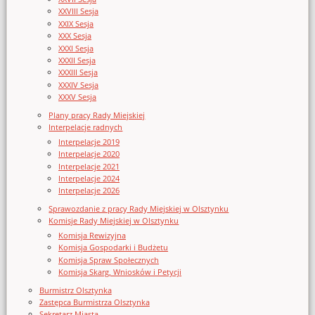
XXVIII Sesja
XXIX Sesja
XXX Sesja
XXXI Sesja
XXXII Sesja
XXXIII Sesja
XXXIV Sesja
XXXV Sesja
Plany pracy Rady Miejskiej
Interpelacje radnych
Interpelacje 2019
Interpelacje 2020
Interpelacje 2021
Interpelacje 2024
Interpelacje 2026
Sprawozdanie z pracy Rady Miejskiej w Olsztynku
Komisje Rady Miejskiej w Olsztynku
Komisja Rewizyjna
Komisja Gospodarki i Budżetu
Komisja Spraw Społecznych
Komisja Skarg, Wniosków i Petycji
Burmistrz Olsztynka
Zastępca Burmistrza Olsztynka
Sekretarz Miasta