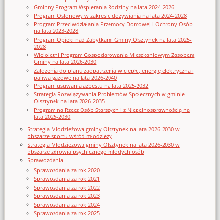
Gminny Program Wspierania Rodziny na lata 2024-2026
Program Osłonowy w zakresie dożywiania na lata 2024-2028
Program Przeciwdziałania Przemocy Domowej i Ochrony Osób
na lata 2023-2028
Program Opieki nad Zabytkami Gminy Olsztynek na lata 2025-
2028
Wieloletni Program Gospodarowania Mieszkaniowym Zasobem
Gminy na lata 2026-2030
Założenia do planu zaopatrzenia w ciepło, energię elektryczna i
paliwa gazowe na lata 2026-2040
Program usuwania azbestu na lata 2025-2032
Strategia Rozwiązywania Problemów Społecznych w gminie
Olsztynek na lata 2026-2035
Program na Rzecz Osób Starszych i z Niepełnosprawnością na
lata 2025-2030
Strategia Młodzieżowa gminy Olsztynek na lata 2026-2030 w
obszarze sportu wśród młodzieży
Strategia Młodzieżowa gminy Olsztynek na lata 2026-2030 w
obszarze zdrowia psychicznego młodych osób
Sprawozdania
Sprawozdania za rok 2020
Sprawozdania za rok 2021
Sprawozdania za rok 2022
Sprawozdania za rok 2023
Sprawozdania za rok 2024
Sprawozdania za rok 2025