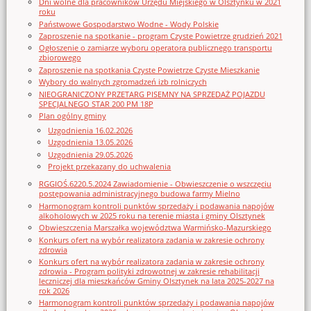
Dni wolne dla pracowników Urzędu Miejskiego w Olsztynku w 2021
roku
Państwowe Gospodarstwo Wodne - Wody Polskie
Zaproszenie na spotkanie - program Czyste Powietrze grudzień 2021
Ogłoszenie o zamiarze wyboru operatora publicznego transportu
zbiorowego
Zaproszenie na spotkania Czyste Powietrze Czyste Mieszkanie
Wybory do walnych zgromadzeń izb rolniczych
NIEOGRANICZONY PRZETARG PISEMNY NA SPRZEDAŻ POJAZDU
SPECJALNEGO STAR 200 PM 18P
Plan ogólny gminy
Uzgodnienia 16.02.2026
Uzgodnienia 13.05.2026
Uzgodnienia 29.05.2026
Projekt przekazany do uchwalenia
RGGIOŚ.6220.5.2024 Zawiadomienie - Obwieszczenie o wszczęciu
postępowania administracyjnego budowa farmy Mielno
Harmonogram kontroli punktów sprzedaży i podawania napojów
alkoholowych w 2025 roku na terenie miasta i gminy Olsztynek
Obwieszczenia Marszałka województwa Warmińsko-Mazurskiego
Konkurs ofert na wybór realizatora zadania w zakresie ochrony
zdrowia
Konkurs ofert na wybór realizatora zadania w zakresie ochrony
zdrowia - Program polityki zdrowotnej w zakresie rehabilitacji
leczniczej dla mieszkańców Gminy Olsztynek na lata 2025-2027 na
rok 2026
Harmonogram kontroli punktów sprzedaży i podawania napojów