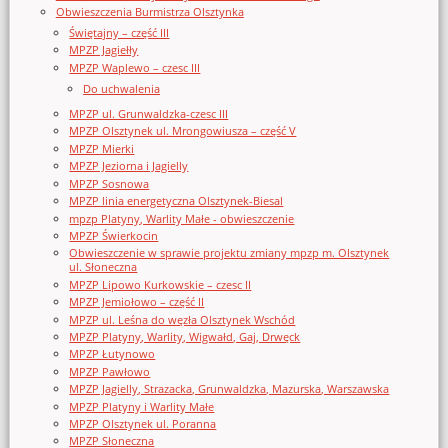
Obwieszczenia Burmistrza Olsztynka
Świętajny – część III
MPZP Jagiełły
MPZP Waplewo – czesc III
Do uchwalenia
MPZP ul. Grunwaldzka-czesc III
MPZP Olsztynek ul. Mrongowiusza – część V
MPZP Mierki
MPZP Jeziorna i Jagielly
MPZP Sosnowa
MPZP linia energetyczna Olsztynek-Biesal
mpzp Platyny, Warlity Małe - obwieszczenie
MPZP Świerkocin
Obwieszczenie w sprawie projektu zmiany mpzp m. Olsztynek
ul. Słoneczna
MPZP Lipowo Kurkowskie – czesc II
MPZP Jemiołowo – część II
MPZP ul. Leśna do węzła Olsztynek Wschód
MPZP Platyny, Warlity, Wigwałd, Gaj, Drwęck
MPZP Łutynowo
MPZP Pawłowo
MPZP Jagielly, Strazacka, Grunwaldzka, Mazurska, Warszawska
MPZP Platyny i Warlity Małe
MPZP Olsztynek ul. Poranna
MPZP Słoneczna