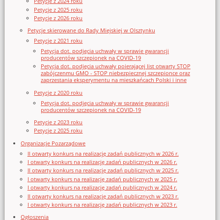
Petycje z 2024 roku
Petycje z 2025 roku
Petycje z 2026 roku
Petycje skierowane do Rady Miejskiej w Olsztynku
Petycje z 2021 roku
Petycja dot. podjęcia uchwały w sprawie gwarancji
producentów szczepionek na COVID-19
Petycja dot. podjęcia uchwały poierającej list otwarty STOP
zabójczenmu GMO - STOP niebezpiecznej szczepionce oraz
zaprzestania eksperymentu na mieszkańcach Polski i inne
Petycje z 2020 roku
Petycja dot. podjęcia uchwały w sprawie gwarancji
producentów szczepionek na COVID-19
Petycje z 2023 roku
Petycje z 2025 roku
Organizacje Pozarządowe
II otwarty konkurs na realizację zadań publicznych w 2026 r.
I otwarty konkurs na realizację zadań publicznych w 2026 r.
II otwarty konkurs na realizację zadań publicznych w 2025 r.
I otwarty konkurs na realizację zadań publicznych w 2025 r.
I otwarty konkurs na realizację zadań publicznych w 2024 r.
II otwarty konkurs na realizację zadań publicznych w 2023 r.
I otwarty konkurs na realizację zadań publicznych w 2023 r.
Ogłoszenia