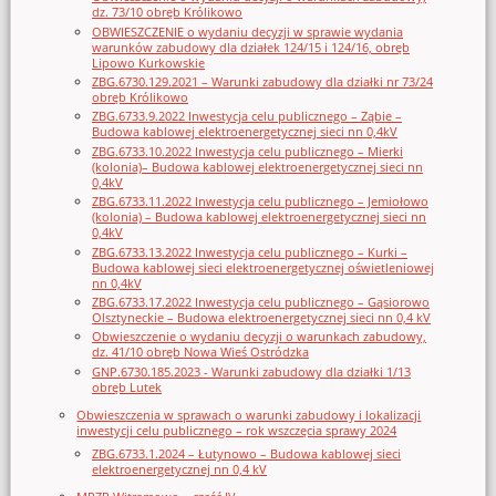
dz. 73/10 obręb Królikowo
OBWIESZCZENIE o wydaniu decyzji w sprawie wydania
warunków zabudowy dla działek 124/15 i 124/16, obręb
Lipowo Kurkowskie
ZBG.6730.129.2021 – Warunki zabudowy dla działki nr 73/24
obręb Królikowo
ZBG.6733.9.2022 Inwestycja celu publicznego – Ząbie –
Budowa kablowej elektroenergetycznej sieci nn 0,4kV
ZBG.6733.10.2022 Inwestycja celu publicznego – Mierki
(kolonia)– Budowa kablowej elektroenergetycznej sieci nn
0,4kV
ZBG.6733.11.2022 Inwestycja celu publicznego – Jemiołowo
(kolonia) – Budowa kablowej elektroenergetycznej sieci nn
0,4kV
ZBG.6733.13.2022 Inwestycja celu publicznego – Kurki –
Budowa kablowej sieci elektroenergetycznej oświetleniowej
nn 0,4kV
ZBG.6733.17.2022 Inwestycja celu publicznego – Gąsiorowo
Olsztyneckie – Budowa elektroenergetycznej sieci nn 0,4 kV
Obwieszczenie o wydaniu decyzji o warunkach zabudowy,
dz. 41/10 obręb Nowa Wieś Ostródzka
GNP.6730.185.2023 - Warunki zabudowy dla działki 1/13
obręb Lutek
Obwieszczenia w sprawach o warunki zabudowy i lokalizacji
inwestycji celu publicznego – rok wszczęcia sprawy 2024
ZBG.6733.1.2024 – Łutynowo – Budowa kablowej sieci
elektroenergetycznej nn 0,4 kV