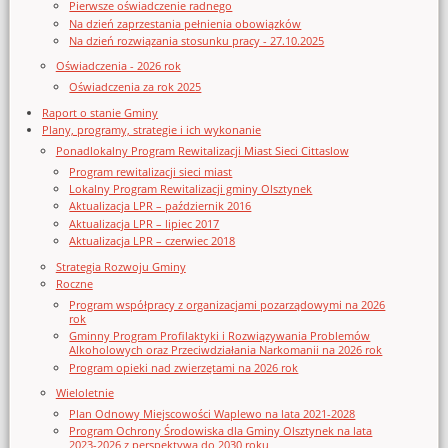
Pierwsze oświadczenie radnego
Na dzień zaprzestania pełnienia obowiązków
Na dzień rozwiązania stosunku pracy - 27.10.2025
Oświadczenia - 2026 rok
Oświadczenia za rok 2025
Raport o stanie Gminy
Plany, programy, strategie i ich wykonanie
Ponadlokalny Program Rewitalizacji Miast Sieci Cittaslow
Program rewitalizacji sieci miast
Lokalny Program Rewitalizacji gminy Olsztynek
Aktualizacja LPR – październik 2016
Aktualizacja LPR – lipiec 2017
Aktualizacja LPR – czerwiec 2018
Strategia Rozwoju Gminy
Roczne
Program współpracy z organizacjami pozarządowymi na 2026
rok
Gminny Program Profilaktyki i Rozwiązywania Problemów
Alkoholowych oraz Przeciwdziałania Narkomanii na 2026 rok
Program opieki nad zwierzętami na 2026 rok
Wieloletnie
Plan Odnowy Miejscowości Waplewo na lata 2021-2028
Program Ochrony Środowiska dla Gminy Olsztynek na lata
2023-2026 z perspektywą do 2030 roku