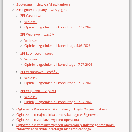
Społeczna Inicjatywa Mieszkaniowa
Zintegrowane plany inwestycyjne
ZPI Gąsiorowo
Wniosek
Opinie, uzgodnienia i konsultacje 17.07.2026
ZPI Waplewo – część VI
Wniosek
Opinie, uzgodnienia i konsultacje 5.06.2026
ZPI Łutynowo – część II
Wniosek
Opinie, uzgodnienia i konsultacje 17.07.2026
ZPI Witramowo – część VI
Wniosek
Opinie, uzgodnienia i konsultacje 17.07.2026
ZPI Waplewo – część VII
Wniosek
Opinie, uzgodnienia i konsultacje 17.07.2026
Ogłoszenia Warmińsko-Mazurskiego Urzędu Wojewódzkiego
Ogłoszenie o najmie lokalu mieszkalnego w Elgnówku
Ogłoszenie o zamiarze wyboru operatora
Ogłoszenie o zamiarze wyboru operatora publicznego transportu
zbiorowego w trybie przetargu nieograniczonego