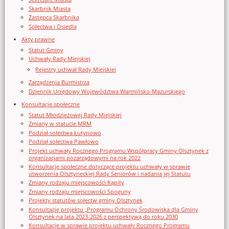
Skarbnik Miasta
Zastępca Skarbnika
Sołectwa i Osiedla
Akty prawne
Statut Gminy
Uchwały Rady Miejskiej
Rejestry uchwał Rady Miejskiej
Zarządzenia Burmistrza
Dziennik Urzędowy Województwa Warmińsko-Mazurskiego
Konsultacje społeczne
Statut Młodzieżowej Rady Miejskiej
Zmiany w statucie MRM
Podział sołectwa Łutynowo
Podział sołectwa Pawłowo
Projekt uchwały Rocznego Programu Współpracy Gminy Olsztynek z
organizacjami pozarządowymi na rok 2022
Konsultacje społeczne dotyczące projektu uchwały w sprawie
utworzenia Olsztyneckiej Rady Seniorów i nadania jej Statutu
Zmiany rodzaju miejscowości Kąpity
Zmiany rodzaju miejscowości Spoguny
Projekty statutów sołectw gminy Olsztynek
Konsultacje projektu „Programu Ochrony Środowiska dla Gminy
Olsztynek na lata 2023-2026 z perspektywą do roku 2030
Konsultacje w sprawie projektu uchwały Rocznego Programu