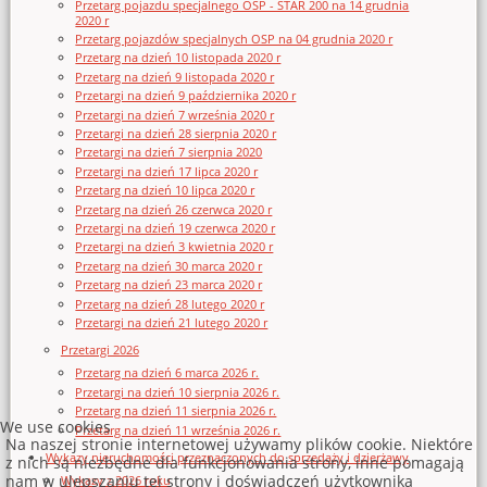
Przetarg pojazdu specjalnego OSP - STAR 200 na 14 grudnia
2020 r
Przetarg pojazdów specjalnych OSP na 04 grudnia 2020 r
Przetarg na dzień 10 listopada 2020 r
Przetarg na dzień 9 listopada 2020 r
Przetargi na dzień 9 października 2020 r
Przetargi na dzień 7 września 2020 r
Przetargi na dzień 28 sierpnia 2020 r
Przetargi na dzień 7 sierpnia 2020
Przetargi na dzień 17 lipca 2020 r
Przetarg na dzień 10 lipca 2020 r
Przetarg na dzień 26 czerwca 2020 r
Przetargi na dzień 19 czerwca 2020 r
Przetargi na dzień 3 kwietnia 2020 r
Przetarg na dzień 30 marca 2020 r
Przetarg na dzień 23 marca 2020 r
Przetarg na dzień 28 lutego 2020 r
Przetargi na dzień 21 lutego 2020 r
Przetargi 2026
Przetarg na dzień 6 marca 2026 r.
Przetargi na dzień 10 sierpnia 2026 r.
Przetarg na dzień 11 sierpnia 2026 r.
We use cookies
Przetarg na dzień 11 września 2026 r.
Na naszej stronie internetowej używamy plików cookie. Niektóre
Wykazy nieruchomości przeznaczonych do sprzedaży i dzierżawy
z nich są niezbędne dla funkcjonowania strony, inne pomagają
nam w ulepszaniu tej strony i doświadczeń użytkownika
Wykazy z 2026 roku