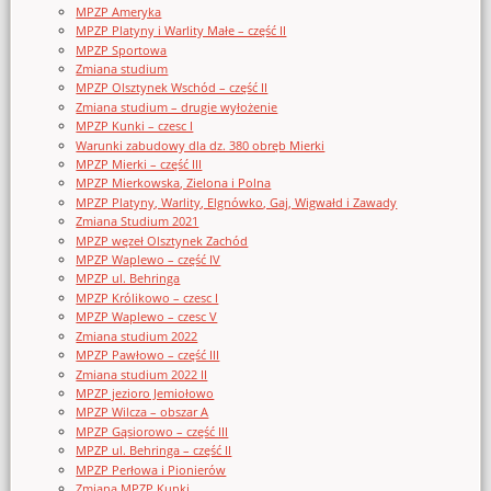
MPZP Ameryka
MPZP Platyny i Warlity Małe – część II
MPZP Sportowa
Zmiana studium
MPZP Olsztynek Wschód – część II
Zmiana studium – drugie wyłożenie
MPZP Kunki – czesc I
Warunki zabudowy dla dz. 380 obręb Mierki
MPZP Mierki – część III
MPZP Mierkowska, Zielona i Polna
MPZP Platyny, Warlity, Elgnówko, Gaj, Wigwałd i Zawady
Zmiana Studium 2021
MPZP węzeł Olsztynek Zachód
MPZP Waplewo – część IV
MPZP ul. Behringa
MPZP Królikowo – czesc I
MPZP Waplewo – czesc V
Zmiana studium 2022
MPZP Pawłowo – część III
Zmiana studium 2022 II
MPZP jezioro Jemiołowo
MPZP Wilcza – obszar A
MPZP Gąsiorowo – część III
MPZP ul. Behringa – część II
MPZP Perłowa i Pionierów
Zmiana MPZP Kunki