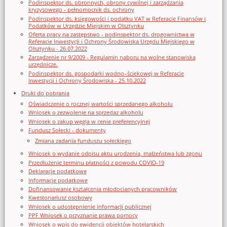
Podinspektor ds. obronnych, obrony cywilnej i zarządzania
kryzysowego - pełnomocnik ds. ochrony
Podinspektor ds. księgowości i podatku VAT w Referacie Finansów i
Podatków w Urzędzie Miejskim w Olsztynku
Oferta pracy na zastępstwo - podinspektor ds. drogownictwa w
Referacie Inwestycji i Ochrony Środowiska Urzędu Miejskiego w
Olsztynku - 26.07.2022
Zarządzenie nr 9/2009 - Regulamin naboru na wolne stanowiska
urzędnicze.
Podinspektor ds. gospodarki wodno–ściekowej w Referacie
Inwestycji i Ochrony Środowiska - 25.10.2022
Druki do pobrania
Oświadczenie o rocznej wartości sprzedanego alkoholu
Wniosek o zezwolenie na sprzedaz alkoholu
Wniosek o zakup węgla w cenie preferencyjnej
Fundusz Sołecki - dokumenty
Zmiana zadania funduszu sołeckiego
Wniosek o wydanie odpisu aktu urodzenia, małżeństwa lub zgonu
Przedłużenie terminu płatności z powodu COVID-19
Deklaracje podatkowe
Informacje podatkowe
Dofinansowanie kształcenia młodocianych pracowników
Kwestonariusz osobowy
Wniosek o udostępnienie informacji publicznej
PPF Wniosek o przyznanie prawa pomocy
Wniosek o wpis do ewidencji obiektów hotelarskich