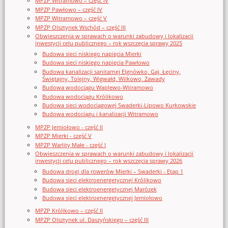
MPZP Witramowo – część IV
MPZP Pawłowo – część IV
MPZP Witramowo – część V
MPZP Olsztynek Wschód – część III
Obwieszczenia w sprawach o warunki zabudowy i lokalizacji
inwestycji celu publicznego – rok wszczęcia sprawy 2025
Budowa sieci niskiego napięcia Mierki
Budowa sieci niskiego napięcia Pawłowo
Budowa kanalizacji sanitarnej Elgnówko, Gaj, Łęciny,
Świętajny, Tolejny, Wigwałd, Wilkowo, Zawady
Budowa wodociągu Waplewo-Witramowo
Budowa wodociągu Królikowo
Budowa sieci wodociągowej Swaderki-Lipowo Kurkowskie
Budowa wodociągu i kanalizacji Witramowo
MPZP Jemiołowo - część II
MPZP Mierki - część V
MPZP Warlity Małe - część I
Obwieszczenia w sprawach o warunki zabudowy i lokalizacji
inwestycji celu publicznego – rok wszczęcia sprawy 2026
Budowa drogi dla rowerów Mierki – Swaderki - Etap 1
Budowa sieci elektroenergetycznej Królikowo
Budowa sieci elektroenergetycznej Marózek
Budowa sieci elektroenergetycznej Jemiołowo
MPZP Królikowo – część II
MPZP Olsztynek ul. Daszyńskiego – część III