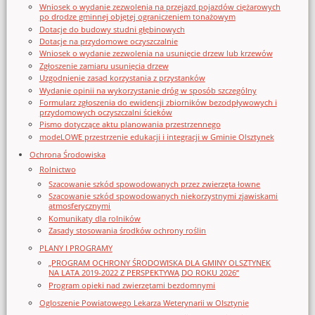
Wniosek o wydanie zezwolenia na przejazd pojazdów ciężarowych
po drodze gminnej objętej ograniczeniem tonażowym
Dotacje do budowy studni głębinowych
Dotacje na przydomowe oczyszczalnie
Wniosek o wydanie zezwolenia na usunięcie drzew lub krzewów
Zgłoszenie zamiaru usunięcia drzew
Uzgodnienie zasad korzystania z przystanków
Wydanie opinii na wykorzystanie dróg w sposób szczególny
Formularz zgłoszenia do ewidencji zbiorników bezodpływowych i
przydomowych oczyszczalni ścieków
Pismo dotyczące aktu planowania przestrzennego
modeLOWE przestrzenie edukacji i integracji w Gminie Olsztynek
Ochrona Środowiska
Rolnictwo
Szacowanie szkód spowodowanych przez zwierzęta łowne
Szacowanie szkód spowodowanych niekorzystnymi zjawiskami
atmosferycznymi
Komunikaty dla rolników
Zasady stosowania środków ochrony roślin
PLANY I PROGRAMY
„PROGRAM OCHRONY ŚRODOWISKA DLA GMINY OLSZTYNEK
NA LATA 2019-2022 Z PERSPEKTYWĄ DO ROKU 2026”
Program opieki nad zwierzętami bezdomnymi
Ogloszenie Powiatowego Lekarza Weterynarii w Olsztynie