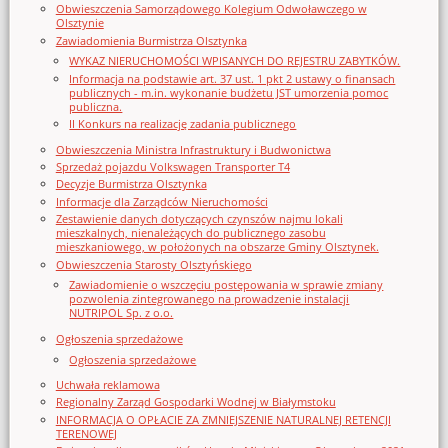
Obwieszczenia Samorządowego Kolegium Odwoławczego w
Olsztynie
Zawiadomienia Burmistrza Olsztynka
WYKAZ NIERUCHOMOŚCI WPISANYCH DO REJESTRU ZABYTKÓW.
Informacja na podstawie art. 37 ust. 1 pkt 2 ustawy o finansach
publicznych - m.in. wykonanie budżetu JST umorzenia pomoc
publiczna.
II Konkurs na realizację zadania publicznego
Obwieszczenia Ministra Infrastruktury i Budwonictwa
Sprzedaż pojazdu Volkswagen Transporter T4
Decyzje Burmistrza Olsztynka
Informacje dla Zarządców Nieruchomości
Zestawienie danych dotyczących czynszów najmu lokali
mieszkalnych, nienależących do publicznego zasobu
mieszkaniowego, w położonych na obszarze Gminy Olsztynek.
Obwieszczenia Starosty Olsztyńskiego
Zawiadomienie o wszczęciu postępowania w sprawie zmiany
pozwolenia zintegrowanego na prowadzenie instalacji
NUTRIPOL Sp. z o.o.
Ogłoszenia sprzedażowe
Ogłoszenia sprzedażowe
Uchwała reklamowa
Regionalny Zarząd Gospodarki Wodnej w Białymstoku
INFORMACJA O OPŁACIE ZA ZMNIEJSZENIE NATURALNEJ RETENCJI
TERENOWEJ